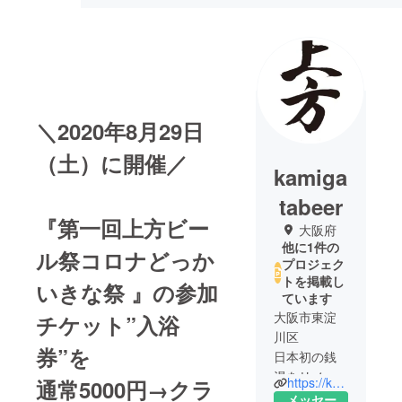
＼2020年8月29日
（土）に開催／
kamiga
tabeer
『第一回上方ビー
大阪府
他に1件の
ル祭コロナどっか
プロジェク
トを掲載し
いきな祭 』の参加
ています
大阪市東淀
チケット”入浴
川区
券”を
日本初の銭
湯をリノ
https://kamigatabeer.co.jp/
通常5000円→クラ
ベーション
メッセー