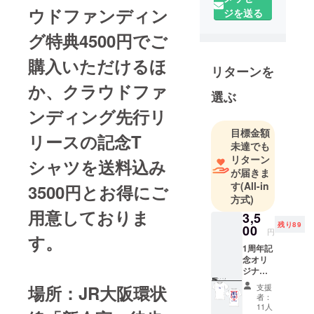
ウドファンディン
したビール
ジを送る
工場の株式
グ特典4500円でご
会社上方
ビールで
購入いただけるほ
リターンを
す。
か、クラウドファ
選ぶ
元男湯を
ンディング先行リ
ビール工場
目標金額
に、元女湯
リースの記念T
未達でも
を飲食ス
リターン
シャツを送料込み
ペースとし
が届きま
て営業して
す
(All-in
3500円とお得にご
います。
方式)
ビールのみ
用意しておりま
3,5
を提供。上
残り89
00
円
す。
方ビールオ
1周年記
リジナルの
念オリ
ジナルT
牛乳瓶グラ
シャツ
場所：JR大阪環状
スは映え間
支援
上方
者：
違い無しで
ビール
11人