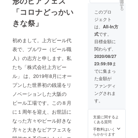
形のビアフェス
円→ク
影をお
選
択
ラウド
願いし
す
る
「コロナどっかい
ファン
たいで
このプロ
ディン
す！ 通
ジェクト
グ特典
きな祭」
常4000
4500円
円→当
は、
All-In方
に！！
日現地
式
です。
当日会
お渡し
初めまして。上方ビール代
場に
に付、
目標金額に
て、ご
キャン
表で、ブルワー（ビール職
関わらず、
支援い
プファ
ただい
イヤー
2020/08/27
人）の志方と申します。私
た情報
限定
23:59:59
ま
を確認
3500
たち「株式会社上方ビー
させて
円！！
でに集まっ
いただ
当日イ
ル」 は、2019年8月にオー
た金額が
き 会場
ベント
内にお
プンした世界初の銭湯をリ
に不参
ファンディ
入り頂
加、ま
ングされま
ノベーションした大阪の
ける入
たは配
場証缶
送希望
す。
ビール工場です。この８月
バッチ
の方は
と交換
お手数
に１周年を迎え、お世話に
させて
です
支援に関するよ
いただ
が、備
なった方々やビール好きな
くある質問
きます
考欄に
場所 JR
方々と大きなビアフェスを
その旨
手数料はいく
大阪環
記載お
らかかります