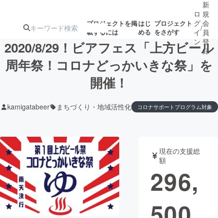
新
ロ
規
グ
会
プロジェクトを掲
はじ
プロジェクト
/
載するには
める
をさがす
イ
員
ン
登
2020/8/29！ビアフェス「上方ビール
録
周年祭！コロナどっかいきな祭」を
開催！
人気のプロ
注目のリ
注目の新着プロ
募集終了が近いプ
もうすぐ公開
ジェクト
ターン
ジェクト
ロジェクト
されます
kamigatabeer
まちづくり・地域活性化
コロナサポートプログラム対象
アート・写真
音楽
現在の支援総
テクノロジー・ガジェット
ゲーム・サ
額
296,
映像・映画
書籍・雑誌
500
ビジネス・起業
チャレンジ