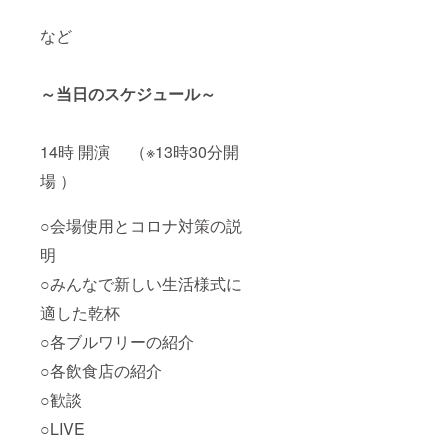
など
～当日のスケジュール～
14時 開演 （※13時30分開
場 ）
○会場使用とコロナ対策の説
明
○みんなで新しい生活様式に
適した乾杯
○各ブルワリーの紹介
○各飲食店の紹介
○歓談
○LIVE