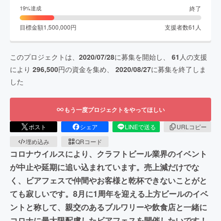
終了
19
%達成
目標金額
1,500,000
円
支援者数
61
人
このプロジェクトは、
2020/07/28
に募集を開始し、
61
人の支援
により
296,500
円の資金を集め、
2020/08/27
に募集を終了しま
した
もう一度プロジェクトをやってほしい
ポスト
シェア
LINEで送る
URLコピー
埋め込み
QRコード
コロナウイルスにより、クラフトビール業界のイベント
が中止や延期に追い込まれています。売上減だけでな
く、ビアフェスで仲間やお客様と乾杯できないことがと
ても寂しいです。8月に1周年を迎える上方ビールのイベ
ントと称して、親交のあるブルワリーや飲食店と一緒に
コロナに最大限配慮したビアフェスを開催したいです！