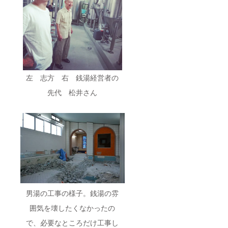
左 志方 右 銭湯経営者の
先代 松井さん
男湯の工事の様子。銭湯の雰
囲気を壊したくなかったの
で、必要なところだけ工事し