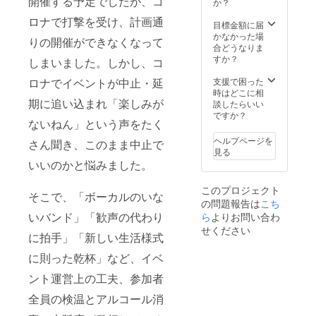
開催する予定でしたが、コ
状線
願い致
か？
環状線
しま
ロナで打撃を受け、計画通
「新今
す。
目標金額に届
宮」徒
（配送
かなかった場
りの開催ができなくなって
歩7分
料込
合どうなりま
YOLO
み）
すか？
しまいました。しかし、コ
BASE
交通費
ロナでイベントが中止・延
支援で困った
等はご
時はどこに相
期に追い込まれ「楽しみが
負担く
談したらいい
ださい
ですか？
ないねん」という声をたく
ヘルプページを
さん聞き、このまま中止で
見る
いいのかと悩みました。
このプロジェクト
そこで、「ボーカルのいな
の問題報告は
こち
いバンド」「歓声の代わり
ら
よりお問い合わ
せください
に拍手」「新しい生活様式
に則った乾杯」など、イベ
ント運営上の工夫、参加者
全員の検温とアルコール消