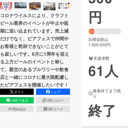
円
まちづくり・地域活性化
コロナウイルスにより、クラフト
ビール業界のイベントが中止や延
CAMPFIRE for Social Good
CAMPFIRE Creation
期に追い込まれています。売上減
19%
CAMPFIREふるさと納税
machi-ya
コミュニティ
だけでなく、ビアフェスで仲間や
目標金額は
1,500,000円
お客様と乾杯できないことがとて
も寂しいです。8月に1周年を迎え
支援者数
る上方ビールのイベントと称し
61
人
て、親交のあるブルワリーや飲食
店と一緒にコロナに最大限配慮し
たビアフェスを開催したいです！
募集終了まで残
ポスト
シェア
り
LINEで送る
URLコピー
終了
埋め込み
QRコード