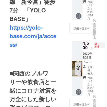
線「新今宮」徒歩
の公式
す！
お届
オリジ
け予
食べ物は持
7分 「YOLO
ナル
定：
ち込み自由
「銭湯
2020
年08
ビア
BA
SE」
にしていま
こ
月
ホールT
の
リ
す。近隣の
シャ
タ
https://yolo-
ー
ツ」を
商店街やお
ン
詳細を見る
を
クラウ
選
店でアテを
択
base.com/ja/acce
ドファ
す
る
買って来て
ンディ
4,5
ss/
ングで
下さい！地
残り
先行リ
00
444
円
元全体が盛
リー
2020年
り上がるよ
ス！！
8/29日
イベン
うな活動に
（土
ト当日
取り組んで
曜）に
このT
支援
開催を
シャツ
います。
者：
■関西のブルワ
予定し
を着用
56人
普段では難
ていま
してく
お届
リーや飲食店と一
しい"銭湯の
す 『第
ださっ
け予
一回上
ている
定：
中"で想い出
方ビー
2020
緒にコロナ対策を
方にお
に残る写真
年08
ル祭』
集まり
こ
月
の”入浴
撮影や体験
頂き、
の
万全にした新しい
リ
券”を 通
集合写
タ
をしてもら
ー
常5000
真の撮
ン
詳細を見る
を
えます。