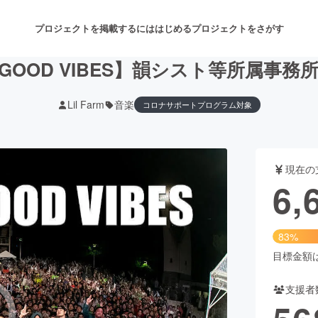
プロジェクトを掲載するには
はじめる
プロジェクトをさがす
HE GOOD VIBES】韻シスト等所属事
Lil Farm
音楽
コロナサポートプログラム対象
注目のリターン
注目の新着プロジェクト
募集終了が近いプロジェクト
も
現在の
音楽
舞台・パフォーマンス
6,
ゲーム・サービス開発
フード・飲食店
83%
書籍・雑誌出版
アニメ・漫画
目標金額は8
支援者
チャレンジ
ビューティー・ヘルスケ