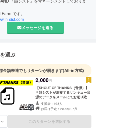
OP BAND 『韻シスト』をマネージメントしておりま
 Farm です。
ww.in-sist.com
メッセージを送る
を選ぶ
標金額未達でもリターンが届きます
(All-in方式)
2,000
円
【SHOUT OF THANKS（音源）】
＊韻シストが演奏するサンキュー音
源のデータをメールにてお送り致し
ます。
支援者：198人
お届け予定：2020年07月
このリターンを選択する
る