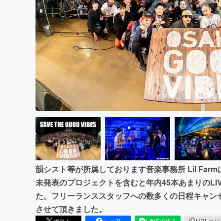
まちづくり・地域活性化
韻シスト等が所属しております音楽事務所 Lil Fa
未発表のプロジェクトを含むと年内45本あまりのL
た。フリーランススタッフへの数多くの日程キャン
させて頂きました。
ポスト
シェア
LINEで送る
URLコ