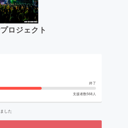
務所プロジェクト
終了
支援者数
568
人
ました