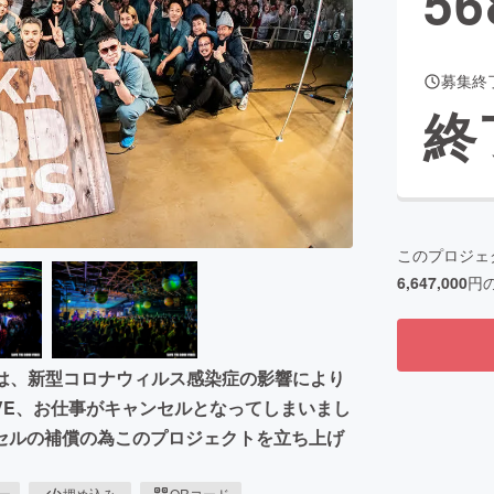
56
募集終
CAMPFIRE for Social Good
CAMPFIRE Creation
終
CAMPFIREふるさと納税
machi-ya
コミュニティ
このプロジェ
6,647,000
円
rmは、新型コロナウィルス感染症の影響により
IVE、お仕事がキャンセルとなってしまいまし
セルの補償の為このプロジェクトを立ち上げ
ピー
埋め込み
QRコード