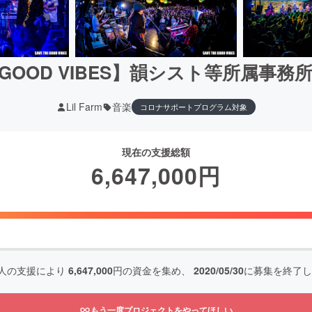
HE GOOD VIBES】韻シスト等所属事
Lil Farm
音楽
コロナサポートプログラム対象
現在の支援総額
6,647,000
円
人の支援により
6,647,000
円の資金を集め、
2020/05/30
に募集を終了し
もう一度プロジェクトをやってほしい