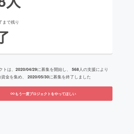
8
人
了まで残り
了
クトは、
2020/04/29
に募集を開始し、
568
人の支援により
の資金を集め、
2020/05/30
に募集を終了しました
もう一度プロジェクトをやってほしい