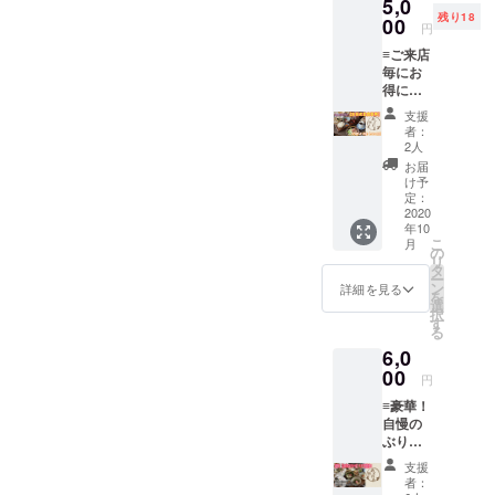
5,0
年４月
サ代の
残り18
迄利用
00
セット
円
可能。
になり
≡ご来店
。
ます。
毎にお
※チケッ
得に利
ト有効
用≡ お
期限:２
支援
店で使
年１０
者：
える
月〜３
2人
【お食
年４月
お届
事券５
迄利用
け予
００
定：
可能。
円】×１
2020
年10
１枚綴
こ
月
りチ
の
リ
ケット
タ
ー
※１度の
ン
詳細を見る
を
ご利用
選
択
は、１
す
る
会計で
6,0
１枚の
み利用
00
円
可能 ※
≡豪華！
１５０
自慢の
０円以
ぶり
上のご
しゃぶ
利用で
支援
付き
利用可
者：
【あざ