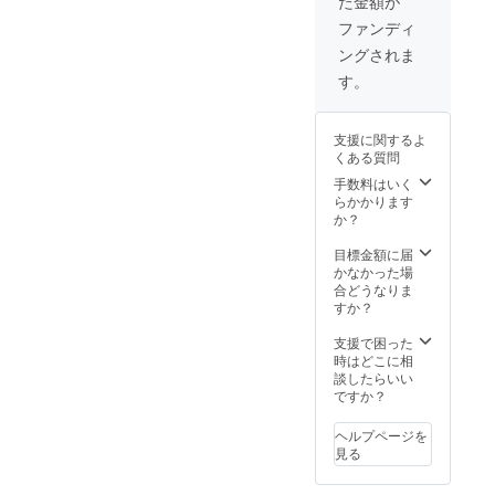
た金額が
のみ利
用可能※
ファンディ
チケッ
ングされま
ト有効
期限:２
す。
年１０
月〜３
年４月
支援に関するよ
迄利用
くある質問
可能。
手数料はいく
らかかります
か？
目標金額に届
かなかった場
合どうなりま
すか？
支援で困った
時はどこに相
談したらいい
ですか？
ヘルプページを
見る