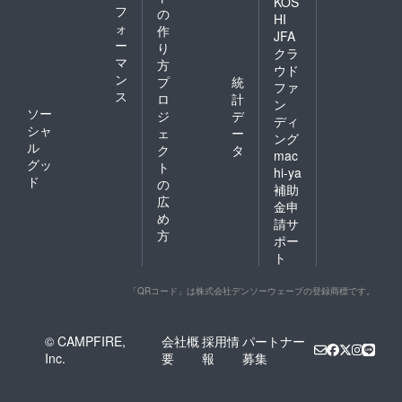
KOS
フ
の
HI
ォ
作
JFA
ー
り
クラ
マ
方
ウド
ン
プ
統
ファ
ス
ロ
計
ン
ソー
ジ
デ
ディ
シャ
ェ
ー
ング
ル
ク
タ
mac
グッ
ト
hi-ya
ド
の
補助
広
金申
め
請サ
方
ポー
ト
「QRコード」は株式会社デンソーウェーブの登録商標です。
© CAMPFIRE,
会社概
採用情
パートナー
Inc.
要
報
募集