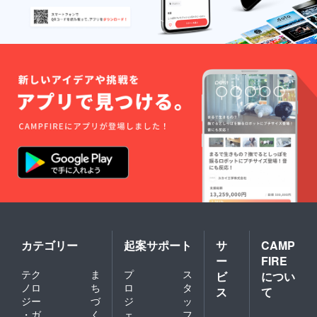
カテゴリー
起案サポート
サ
CAMP
ー
FIRE
テク
ま
プ
ス
ビ
につい
ノロ
ち
ロ
タ
ス
て
ジー
づ
ジ
ッ
・ガ
く
ェ
フ