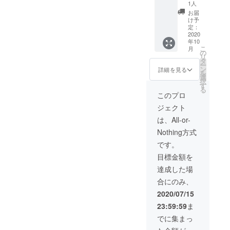
利用時
用がお
1人
のみ利
得】 お
お届
用可能
一人
け予
※１０名
（通常
定：
以上の
６００
2020
年10
ご予約
０円
こ
月
のみ利
コー
の
リ
用可能
ス）⇨５
タ
ー
※チケッ
０００
ン
詳細を見る
を
ト有効
円で利
選
択
期限:２
用可能
す
る
年１０
◆２０
このプロ
月〜３
名分の
ジェクト
年４月
お料理
迄利用
【１０
は、All-or-
可能。
万円
Nothing方式
分】の
お食事
です。
券◆ ※
目標金額を
６００
０円の
達成した場
コース
合にのみ、
利用時
のみ利
2020/07/15
用可能
23:59:59
ま
※２０名
以上の
でに集まっ
ご予約