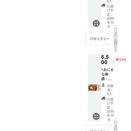
能 ※チ
6人
れあラ
ケット
お届
ンチ】
有効期
け予
のペア
限:２年
定：
ご招待
2020
１０
年10
券！ 当
月〜３
こ
月
店自慢
年４月
の
リ
の鰤
迄利用
タ
ー
しゃぶ
可能。
ン
詳細を見る
を
が付い
選
択
た本格
す
る
和食
6,5
【あざ
残り30
れあラ
00
円
ンチ】
≡あにま
をペア
る御
でご招
膳・購
待 お腹
入チ
いっぱ
支援
ケット
いに
者：
≡ 【東
なった
0人
公園の
後は、
お届
動物を
東公園
け予
モチー
でおも
定：
フにし
2020
いっき
年10
た特製
遊ん
こ
月
お弁当×
じゃお
の
リ
２個
う！ ※
タ
ー
セッ
チケッ