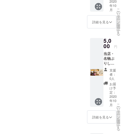
と東公
2020
年10
園で可
こ
月
愛い
の
リ
【動物
タ
ー
たちと
ン
詳細を見る
を
ふれあ
選
択
い！餌
す
る
やり体
5,0
験】が
セット
00
円
になっ
当店・
た家族
名物ぶ
で楽し
りしゃ
める！
ぶの出
◆あざ
支援
汁【あ
れあラ
者：
ざれ
ンチお
0人
あ 白
食事券
お届
だし】
＋動物
け予
１本＆
ふれあ
定：
お礼の
2020
い【餌
年10
メッ
やり
こ
月
セージ
券】◆
の
リ
※チケッ
※一枚で
タ
ー
ト有効
お一人
ン
詳細を見る
を
期限:２
様分の
選
択
年１０
お食
す
る
月〜３
事・エ