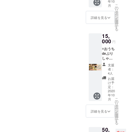
年10
１枚綴
こ
月
りチ
の
リ
ケット
タ
ー
×２セッ
ン
詳細を見る
を
ト ※１
選
択
度のご
す
る
利用
15,
は、１
会計で
000
円
１枚の
≡おうち
み利用
deぶり
可能 ※
しゃ
１５０
ぶ 彩
０円以
支援
り玉手
上のご
者：
箱≡ 名
利用で
4人
物のぶ
利用可
お届
りしゃ
能 ※チ
け予
ぶをご
ケット
定：
自宅で
2020
有効期
年10
どうぞ
限:２年
こ
月
【内
１０
の
リ
容】１
月〜３
タ
ー
セット
年４月
ン
詳細を見る
を
3−4人前
迄利用
選
択
・ぶ
可能。
す
る
り ３
50,
０枚 ・