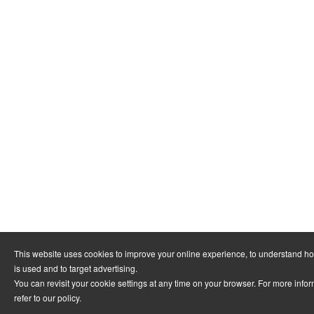
This website uses cookies to improve your online experience, to understand h
is used and to target advertising.
You can revisit your cookie settings at any time on your browser. For more info
refer to
our policy
.