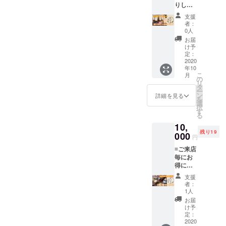
りしゃ
物 ・歯
※チケッ
ぶの出
固め石
ト有効
支援
汁【あ
・水引
期限:２
者：
ざれあ
き ※配
年１０
0人
の味
送はご
月〜３
お届
白だ
ざいま
年４月
け予
し】３
せん、
定：
迄利用
本セッ
2020
店頭受
可能。
年10
ト＆お
け渡し
こ
月
礼の
のみ ※
の
リ
メッ
ご予約
タ
ー
セージ
は２日
ン
詳細を見る
を
※チケッ
前まで
選
択
ト有効
にお願
す
る
期限:２
いしま
10,
年１０
す。 ※
残り19
月〜３
000
チケッ
円
年４月
ト有効
≡ご来店
迄利用
期限:２
毎にお
可能。
年１０
得に利
月〜３
用≡ お
年４月
支援
店で使
迄利用
者：
える
可能。
1人
【お食
お届
事券５
け予
００
定：
円】×１
2020