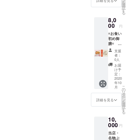
ン
詳細を見る
を
ト】 大
ト有効
選
択
人も子
期限:２
す
る
供も楽
年１０
8,0
しめ
月〜３
る、可
00
年４月
円
愛いお
迄利用
≡お食い
弁当 あ
可能。
初め御
にまる
膳≡ お
御膳を
持ち帰
持って
支援
りも可
東公園
者：
能！ お
を盛り
0人
子様の
上げよ
お届
お食い
う！ ※
け予
初め
ご利用
定：
に！ご
2020
の２日
年10
自宅用
前まで
こ
月
にお持
にご予
の
リ
ち帰り
約をお
タ
ー
も可能
願いし
ン
詳細を見る
を
です。
ます。
選
択
【内
※配送は
す
る
容】 ・
ござい
10,
鯛の姿
ませ
焼き ・
000
ん、店
円
お赤飯
頭での
当店・
・煮物
受け取
名物ぶ
・お漬
りのみ