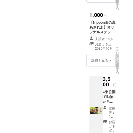
選
択
す
る
1,000
円
【Nippon食の森
あざれあ】オリ
ジナルステッ
カー４枚 ※チ
支援者：0人
ケット有効期限:
お届け予定：
２年１０月〜３
こ
2020年10月
の
年４月迄利用可
リ
タ
能。
ー
ン
詳細を見る
を
選
択
す
る
3,5
00
円
≡東公園
で動物
たちに
餌やり
支援
体験≡
者：
当店の
0人
【ラン
お届
チお食
け予
事券】
定：