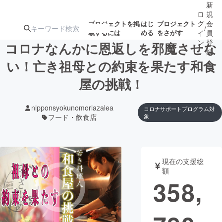
新
ロ
規
グ
会
プロジェクトを掲
はじ
プロジェクト
/
載するには
める
をさがす
イ
員
ン
登
コロナなんかに恩返しを邪魔させな
録
い！亡き祖母との約束を果たす和食
屋の挑戦！
人気のプロ
注目のリ
注目の新着プロ
募集終了が近いプ
もうすぐ公開
ジェクト
ターン
ジェクト
ロジェクト
されます
nipponsyokunomoriazalea
コロナサポートプログラム対
フード・飲食店
象
アート・写真
音楽
テクノロジー・ガジェット
ゲーム・サ
現在の支援総
額
358,
映像・映画
書籍・雑誌
ビジネス・起業
チャレンジ