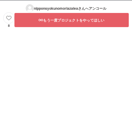
nipponsyokunomoriazalea
さんへアンコール
もう一度プロジェクトをやってほしい
8