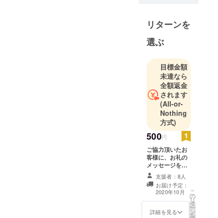
リターンを
選ぶ
目標金額
未達なら
全額返金
されます
(All-or-
Nothing
方式)
500
円
ご協力頂いたお
客様に、お礼の
メッセージをお
送りさせていた
支援者：8人
だきます。 ※チ
お届け予定：
ケット有効期限:
こ
2020年10月
の
２年１０月〜３
リ
タ
年４月迄利用可
ー
ン
能。
詳細を見る
を