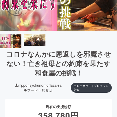
コロナなんかに恩返しを邪魔させ
ない！亡き祖母との約束を果たす
和食屋の挑戦！
nipponsyokunomoriazalea
コロナサポートプログラム
フード・飲食店
対象
現在の支援総額
358,780
円