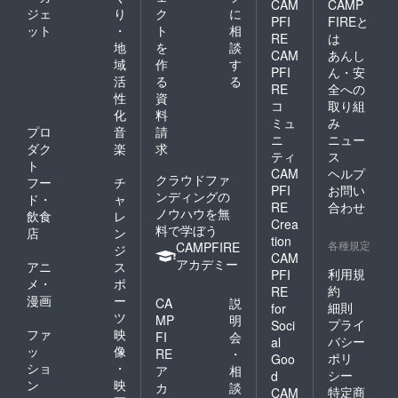
CAM
CAMP
ジェ
り
ク
に
PFI
FIREと
ット
・
ト
相
RE
は
地
を
談
CAM
あんし
域
作
す
PFI
ん・安
活
る
る
RE
全への
性
資
コ
取り組
化
料
ミュ
み
プロ
音
請
ニ
ニュー
ダク
楽
求
ティ
ス
ト
CAM
ヘルプ
クラウドファ
フー
チ
PFI
お問い
ンディングの
ド・
ャ
RE
合わせ
ノウハウを無
飲食
レ
Crea
料で学ぼう
店
ン
tion
各種規定
CAMPFIRE
ジ
CAM
アカデミー
アニ
ス
利用規
PFI
メ・
ポ
約
RE
漫画
ー
CA
説
細則
for
ツ
MP
明
プライ
Soci
ファ
映
FI
会
バシー
al
ッ
像
RE
・
ポリ
Goo
ショ
・
ア
相
シー
d
ン
映
カ
談
特定商
CAM