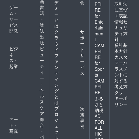
画
デ
会
取引法
PFI
ゲー
書
ミ
に基づ
RE
ム・
籍
ー
く表記
for
サー
・
と
情報セ
Ente
ビス
雑
は
キュリ
rtain
開発
誌
ク
サ
ティ方
men
出
ラ
ポ
針
t
版
ウ
ー
反社基
CAM
ビジ
ビ
ド
ト
本方針
PFI
ネ
ュ
フ
サ
カスタ
RE
ス・
ー
ァ
ー
マーハ
for
起業
テ
ン
ビ
ラスメ
Spor
ィ
デ
ス
ントに
ts
ー
ィ
対する
CAM
・
ン
考え方
PFI
ヘ
グ
クッ
RE
ル
と
キーポ
ふる
ス
は
リシー
さと
ケ
プ
実
納税
ア
ロ
施
AD
アー
舞
ジ
事
FOR
ト・
台
ェ
例
ALL
写真
・
ク
HIO
パ
ト