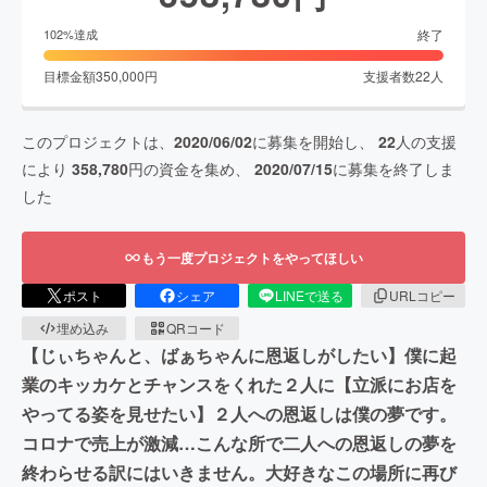
終了
102
%達成
目標金額
350,000
円
支援者数
22
人
このプロジェクトは、
2020/06/02
に募集を開始し、
22
人の支援
により
358,780
円の資金を集め、
2020/07/15
に募集を終了しま
した
もう一度プロジェクトをやってほしい
ポスト
シェア
LINEで送る
URLコピー
埋め込み
QRコード
【じぃちゃんと、ばぁちゃんに恩返しがしたい】僕に起
業のキッカケとチャンスをくれた２人に【立派にお店を
やってる姿を見せたい】２人への恩返しは僕の夢です。
コロナで売上が激減…こんな所で二人への恩返しの夢を
終わらせる訳にはいきません。大好きなこの場所に再び