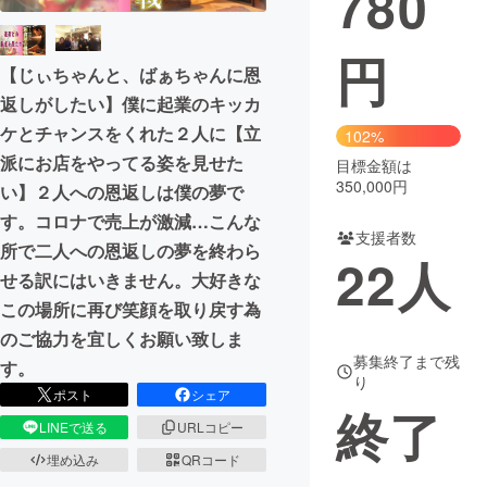
780
まちづくり・地域活性化
円
【じぃちゃんと、ばぁちゃんに恩
返しがしたい】僕に起業のキッカ
CAMPFIRE for Social Good
CAMPFIRE Creation
ケとチャンスをくれた２人に【立
102%
CAMPFIREふるさと納税
machi-ya
コミュニティ
派にお店をやってる姿を見せた
目標金額は
350,000円
い】２人への恩返しは僕の夢で
す。コロナで売上が激減…こんな
支援者数
所で二人への恩返しの夢を終わら
22
人
せる訳にはいきません。大好きな
この場所に再び笑顔を取り戻す為
のご協力を宜しくお願い致しま
募集終了まで残
す。
り
ポスト
シェア
終了
LINEで送る
URLコピー
埋め込み
QRコード