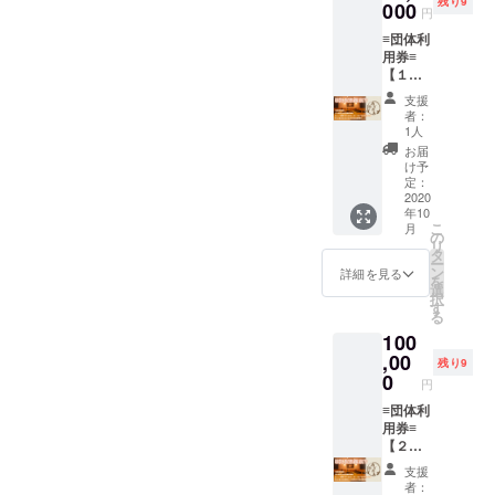
残り9
野菜
000
円
セット
≡団体利
・雑炊
用券≡
セット
【１０
・薬味
名以上
セット
支援
のご利
・お出
者：
用がお
汁（濃
1人
得】 お
縮500
お届
一人
㎖）１
け予
（通常
本 ※配
定：
６００
2020
送はご
年10
０円
ざいま
こ
月
コー
せん、
の
リ
ス）⇨５
店頭受
タ
ー
０００
け取り
ン
詳細を見る
を
円で利
のみ ※
選
択
用可能
チケッ
す
る
◆１０
ト有効
100
名分の
期限:２
５００
,00
年１０
残り9
００円
月〜３
0
円
分のお
年４月
食事券
≡団体利
迄利用
◆ ※６
用券≡
可能。
０００
【２０
円の
名以上
支援
コース
のご利
者：