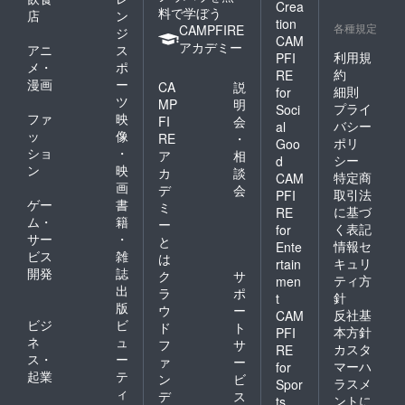
Crea
料で学ぼう
店
ン
tion
各種規定
CAMPFIRE
ジ
CAM
アカデミー
アニ
ス
利用規
PFI
メ・
ポ
約
RE
漫画
ー
CA
説
細則
for
ツ
MP
明
プライ
Soci
ファ
映
FI
会
バシー
al
ッ
像
RE
・
ポリ
Goo
ショ
・
ア
相
シー
d
ン
映
カ
談
特定商
CAM
画
デ
会
取引法
PFI
ゲー
書
ミ
に基づ
RE
ム・
籍
ー
く表記
for
サー
・
と
情報セ
Ente
ビス
雑
は
キュリ
rtain
開発
誌
ク
サ
ティ方
men
出
ラ
ポ
針
t
版
ウ
ー
反社基
CAM
ビジ
ビ
ド
ト
本方針
PFI
ネ
ュ
フ
サ
カスタ
RE
ス・
ー
ァ
ー
マーハ
for
起業
テ
ン
ビ
ラスメ
Spor
ィ
デ
ス
ントに
ts