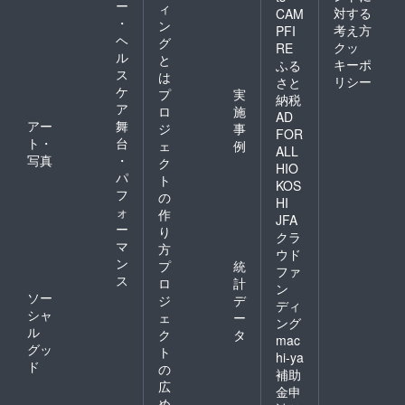
ー
ィ
対する
CAM
・
ン
考え方
PFI
ヘ
グ
クッ
RE
ル
と
キーポ
ふる
ス
は
リシー
さと
ケ
プ
実
納税
ア
ロ
施
AD
アー
舞
ジ
事
FOR
ト・
台
ェ
例
ALL
写真
・
ク
HIO
パ
ト
KOS
フ
の
HI
ォ
作
JFA
ー
り
クラ
マ
方
ウド
ン
プ
統
ファ
ス
ロ
計
ン
ソー
ジ
デ
ディ
シャ
ェ
ー
ング
ル
ク
タ
mac
グッ
ト
hi-ya
ド
の
補助
広
金申
め