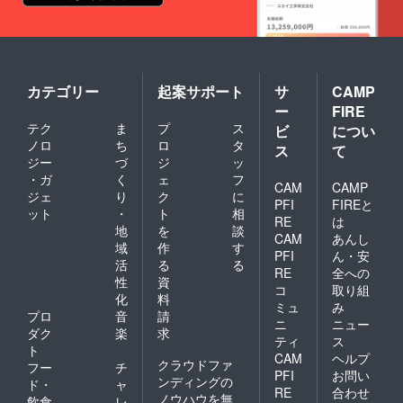
カテゴリー
起案サポート
サ
CAMP
ー
FIRE
テク
ま
プ
ス
ビ
につい
ノロ
ち
ロ
タ
ス
て
ジー
づ
ジ
ッ
・ガ
く
ェ
フ
CAM
CAMP
ジェ
り
ク
に
PFI
FIREと
ット
・
ト
相
RE
は
地
を
談
CAM
あんし
域
作
す
PFI
ん・安
活
る
る
RE
全への
性
資
コ
取り組
化
料
ミュ
み
プロ
音
請
ニ
ニュー
ダク
楽
求
ティ
ス
ト
CAM
ヘルプ
クラウドファ
フー
チ
PFI
お問い
ンディングの
ド・
ャ
RE
合わせ
ノウハウを無
飲食
レ