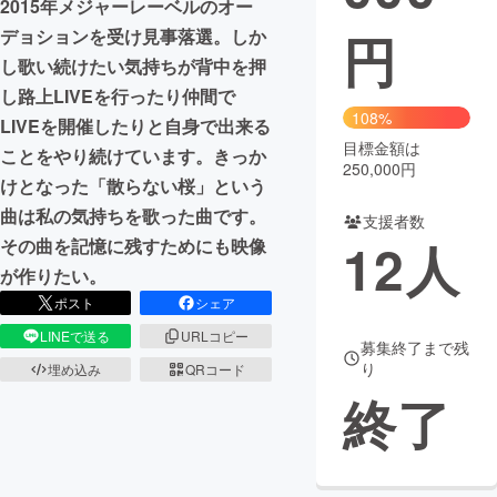
2015年メジャーレーベルのオー
円
デョションを受け見事落選。しか
まちづくり・地域活性化
し歌い続けたい気持ちが背中を押
し路上LIVEを行ったり仲間で
CAMPFIRE for Social Good
CAMPFIRE Creation
108%
LIVEを開催したりと自身で出来る
CAMPFIREふるさと納税
machi-ya
コミュニティ
目標金額は
ことをやり続けています。きっか
250,000円
けとなった「散らない桜」という
曲は私の気持ちを歌った曲です。
支援者数
12
人
その曲を記憶に残すためにも映像
が作りたい。
ポスト
シェア
LINEで送る
URLコピー
募集終了まで残
り
埋め込み
QRコード
終了