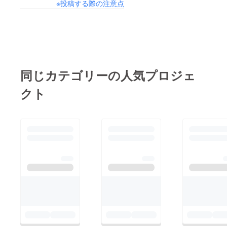
※投稿する際の注意点
ロの部分。 当時の私
から見えていた、情景
や心情。 ☺️ 学生を経
て、社会人として働く
みんなのキラキラした
姿を見て、負い目に感
同じカテゴリーの人気プロジェ
じることが何度もあっ
クト
たんだ。 あの頃は、
「夢を追い続けていい
のか？」なんて悩んだ
こともあったけどね。