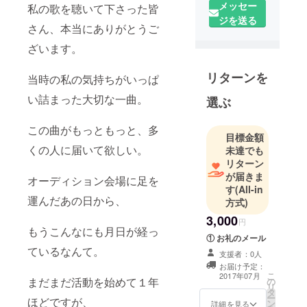
けのことを
メッセー
私の歌を聴いて下さった皆
やりたい
ジを送る
さん、本当にありがとうご
と。２０代
ざいます。
半ばのオー
ディション
リターンを
当時の私の気持ちがいっぱ
落選者を集
め新たなト
い詰まった大切な一曲。
選ぶ
ライアル・
プロジェク
この曲がもっともっと、多
目標金額
ト。
くの人に届いて欲しい。
未達でも
リターン
が届きま
オーディション会場に足を
す
(All-in
運んだあの日から、
方式)
3,000
円
もうこんなにも月日が経っ
① お礼のメール
ているなんて。
支援者：0人
お届け予定：
こ
2017年07月
まだまだ活動を始めて１年
の
リ
タ
ー
ほどですが、
ン
詳細を見る