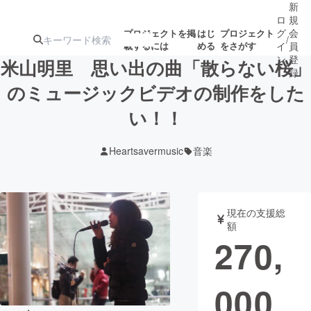
新
ロ
規
グ
会
プロジェクトを掲
はじ
プロジェクト
/
載するには
める
をさがす
イ
員
ン
登
米山明里 思い出の曲「散らない桜」
録
のミュージックビデオの制作をした
い！！
人気のプロ
注目のリ
注目の新着プロ
募集終了が近いプ
もうすぐ公開
ジェクト
ターン
ジェクト
ロジェクト
されます
Heartsavermusic
音楽
アート・写真
音楽
現在の支援総
テクノロジー・ガジェット
ゲーム・サ
額
270,
映像・映画
書籍・雑誌
000
ビジネス・起業
チャレンジ