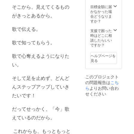
そこから、見えてくるもの
目標金額に届
かなかった場
がきっとあるから。
合どうなりま
すか？
歌で伝える。
支援で困った
時はどこに相
談したらいい
歌で知ってもらう。
ですか？
歌で心奪えるようになりた
ヘルプページを
見る
い。
このプロジェクト
そして足を止めず、どんど
の問題報告は
こち
んステップアップしていき
ら
よりお問い合わ
せください
たいです！
だってせっかく、「今」歌
えているのだから。
これからも、もっともっと