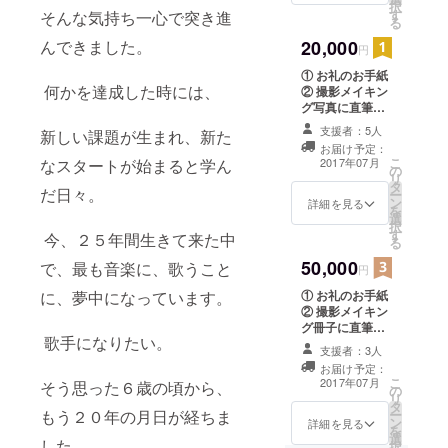
択
す
そんな気持ち一心で突き進
る
20,000
んできました。
円
① お礼のお手紙
何かを達成した時には、
② 撮影メイキン
グ写真に直筆
メッセージ入り
支援者：5人
新しい課題が生まれ、新た
（１枚） ③
お届け予定：
ミュージックビ
こ
2017年07月
なスタートが始まると学ん
の
デオの映像にお
リ
タ
名前のクレジッ
だ日々。
ー
ン
ト記載 ④ ミュー
詳細を見る
を
選
ジックビデオ＋
択
す
メイキング映像
今、２５年間生きて来た中
る
のオリジナル
50,000
で、最も音楽に、歌うこと
DVD
円
① お礼のお手紙
に、夢中になっています。
② 撮影メイキン
グ冊子に直筆メ
歌手になりたい。
セージ入り（１
支援者：3人
冊１２ページ）
お届け予定：
③ ミュージック
こ
2017年07月
そう思った６歳の頃から、
の
ビデオの映像に
リ
タ
お名前のクレ
ー
もう２０年の月日が経ちま
ン
ジット記載 ④
詳細を見る
を
選
ミュージックビ
した。
択