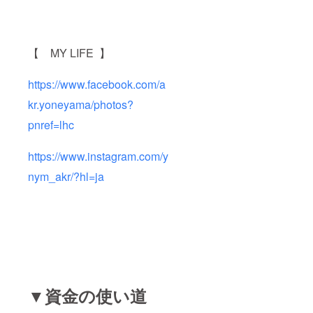
【 MY LIFE 】
https://www.facebook.com/a
kr.yoneyama/photos?
pnref=lhc
https://www.instagram.com/y
nym_akr/?hl=ja
▼資金の使い道