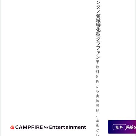
ン
タ
メ
領
域
特
化
型
ク
ラ
フ
ァ
ン
手
数
料
0
円
か
ら
実
施
可
能
。
企
画
掲載
無料
か
ら