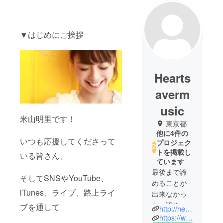
▼はじめにご挨拶
Hearts
averm
usic
米山明里です！
東京都
他に4件の
いつも応援してくださって
プロジェク
トを掲載し
いる皆さん、
ています
最後まで諦
そしてSNSやYouTube、
めることが
iTunes、ライブ、路上ライ
出来なかっ
た。諦める
ブを通して
http://heartsavermusic.net
にもやるだ
https://www.facebook.com/heartsavermusic/