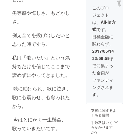
す
デオ＋メイキン
る
グ映像のオリジ
このプロ
ナルDVD
劣等感や悔しさ、もどかし
ジェクト
さ。
は、
All-In方
式
です。
例え全てを投げ出したいと
目標金額に
思った時ですら、
関わらず、
2017/05/14
私は「歌いたい」という気
23:59:59
ま
でに集まっ
持ちだけを信じてここまで
た金額が
諦めずにやってきました。
ファンディ
ングされま
歌に助けられ、歌に泣き、
す。
歌に心震わせ、心奪われた
から。
支援に関するよ
くある質問
今はとにかく一生懸命、
手数料はいく
らかかります
歌っていきたいです。
か？