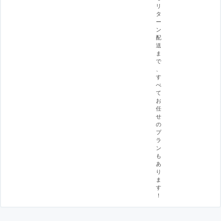
リ
タ
ー
ン
配
送
ま
で
、
す
べ
て
お
任
せ
の
プ
ラ
ン
も
あ
り
ま
す
！