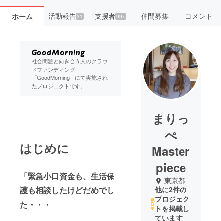
活動報告
支援者
仲間募集
コメント
ホーム
21
99+
社会問題と向き合う人のクラウ
ドファンディング
「GoodMorning」にて実施され
たプロジェクトです。
まりっ
ぺ
はじめに
Master
piece
「緊急小口資金も、生活保
東京都
護も相談したけどだめでし
他に2件の
プロジェク
た・・・
トを掲載し
ています