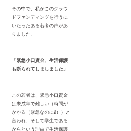
付金を
その中で、私がこのクラウ
まるご
と若者
ドファンディングを行うに
へ！寄
付者
いたったある若者の声があ
欄」に
１年間
りました。
お名前
を掲載
させて
いただ
きま
「緊急小口資金、生活保護
す。企
業名や
も断られてしましました」
ロゴも
可能で
す。
※ 備考
欄に希
望のお
この若者は、緊急小口資金
名前を
お書き
は未成年で難しい（時間が
くださ
かかる（緊急なのに⁈））と
い。
言われ、そして学生である
からという理由で生活保護