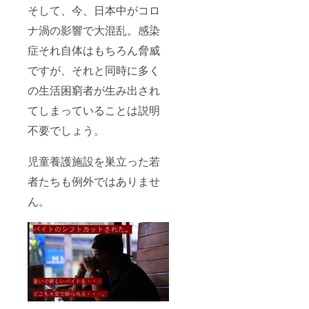
そして、今、日本中がコロ
ことを
冊
子ども
知って
■Maste
たち
ナ渦の影響で大混乱。感染
もらう
rpiece
や、巣
ための
トート
立った
症それ自体はもちろん脅威
「僕ら
バック
若者の
の声」
２つを
ことを
ですが、それと同時に多く
冊子３
お届け
知って
冊 ◇ 啓
いたし
もらう
の生活困窮者が生み出され
発活動
ます！
ための
「OUR
てしまっていることは説明
■Maste
「僕ら
VOICE
rpiece
の声」
不要でしょう。
」ス
ホーム
冊子１
テッ
ページ
０冊 ■
カー３
に「寄
啓発活
児童養護施設を巣立った若
枚
付者
動
◇Mast
欄」に
「OUR
者たちも例外ではありませ
erpiece
１年間
VOICE
ホーム
お名前
」ス
ん。
ページ
を掲載
テッ
に「寄
させて
カー１
付者
いただ
０枚 ■
欄」に
きま
２０１
１年間
す。企
９年４
お名前
業名や
月、多
を掲載
ロゴも
様性と
させて
可能で
権利擁
いただ
す。
護の文
きま
※ 備考
化に溢