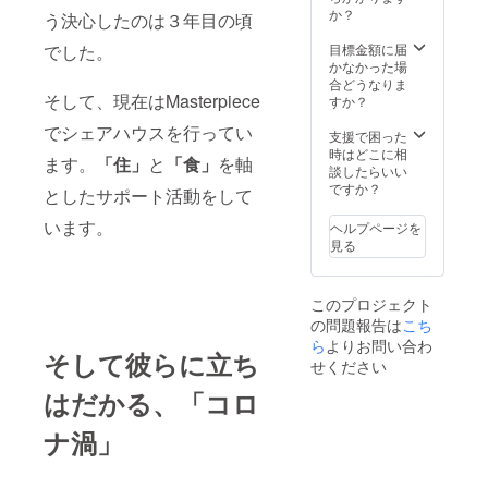
させて
会課題
か？
冊子５
オリジ
う決心したのは３年目の頃
いただ
を広め
冊 ■ 啓
ナルク
きま
るアパ
でした。
目標金額に届
発活動
リア
す。
レルブ
かなかった場
「OUR
ファイ
※ 備考
ランド
合どうなりま
VOICE
ル ＆ 社
欄にご
そして、現在はMasterpiece
Public
すか？
」ス
会課題
希望の
Gate と
テッ
を広め
お名前
でシェアハウスを行ってい
のコラ
支援で困った
カー５
るアパ
をお書
ボクリ
時はどこに相
枚 ■２
レルブ
きくだ
ます。
「住」
と
「食」
を軸
アファ
談したらいい
０１９
ランド
さい。
イル）
ですか？
年４
Public
としたサポート活動をして
各３枚
月、多
Gate と
ずつ ◇
います。
様性と
のコラ
ヘルプページを
児童養
権利擁
ボクリ
見る
護施設
護の文
アファ
などを
化に溢
イル ）
巣立っ
れた、
各１０
このプロジェクト
た若者
カナダ
枚ずつ
の問題報告は
こち
と一緒
オンタ
■児童養
ら
よりお問い合わ
に制作
リオ州
護施設
そして彼らに立ち
した、
トロン
などを
せください
施設で
ト市に
巣立っ
はだかる、「コロ
暮らす
訪問し
た若者
子ども
た際の
と一緒
たち
ナ渦」
「カナ
に制作
や、巣
ダレ
した、
立った
ポー
施設で
若者の
ト」２
暮らす