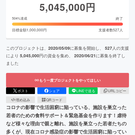
5,045,000
円
終了
504
%達成
目標金額
1,000,000
円
支援者数
527
人
このプロジェクトは、
2020/05/09
に募集を開始し、
527
人の支援
により
5,045,000
円の資金を集め、
2020/06/21
に募集を終了し
ました
もう一度プロジェクトをやってほしい
ポスト
シェア
LINEで送る
URLコピー
埋め込み
QRコード
コロナの影響で生活困窮に陥っている、施設を巣立った
若者のための食料サポート＆緊急基金を作ります！虐待
など様々な理由で親と離れ、施設を巣立った若者たちの
多くが、現在コロナ感染症の影響で生活困窮に陥ってい