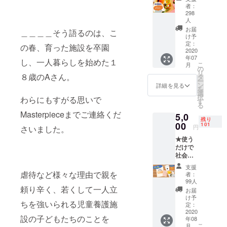
都内の児童
1,000円
者：
～上乗
298
養護施設で
せでご
人
児童指導員
支援い
お届
＿＿＿＿そう語るのは、こ
ただけ
として住み
け予
ます！
定：
の春、育った施設を卒園
込んでいま
2020
リター
年07
した。
ンの作
し、一人暮らしを始めた１
こ
月
業負担
の
卒園してい
リ
８歳のAさん。
がない
タ
く若者たち
ー
お気持
ン
詳細を見る
を
が多くの困
ちコー
選
択
わらにもすがる思いで
スで
す
難にぶつか
る
す。お
Masterpieceまでご連絡くだ
るため、
5,0
礼と活
残り
00
動報告
このような
101
円
さいました。
をメー
事業を立ち
★使う
ルでお
だけで
上げまし
送りい
社会貢
たしま
た。
献！★
す！ ※
支援
啓発促
虐待など様々な理由で親を
備考欄
者：
進クリ
には
99人
アファ
頼り辛く、若くして一人立
「若者
お届
イル
への
け予
ちを強いられる児童養護施
コース
定：
メッ
★ ◇ お
2020
セー
設の子どもたちのことを
年08
礼のお
ジ」を
こ
月