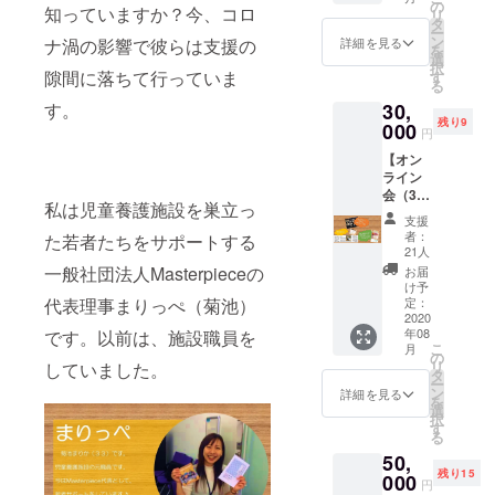
手紙を
の
いただ
知っていますか？今、コロ
リ
お送り
タ
けると
ー
いたし
ン
嬉しい
詳細を見る
ナ渦の影響で彼らは支援の
を
ます。
選
です！
択
◇
隙間に落ちて行っていま
す
る
Master
す。
30,
pieceオ
残り9
リジナ
000
円
ルクリ
【オン
アファ
ライン
イル or
会（30
社会課
私は児童養護施設を巣立っ
分間）
題を広
支援
＆
めるア
者：
た若者たちをサポートする
グッズ
パレル
21人
お届け
ブラン
一般社団法人Masterpieceの
お届
コー
ド
け予
ス】 ■
代表理事まりっぺ（菊池）
Public
定：
お礼の
2020
Gate と
年08
です。以前は、施設職員を
メール
のコラ
こ
月
をお送
ボクリ
の
リ
していました。
りいた
アファ
タ
ー
しま
イル１
ン
詳細を見る
を
す。 ■
枚（選
選
択
代表ま
択して
す
る
りっぺ
くださ
50,
と
い）
残り15
Master
000
◇「僕
円