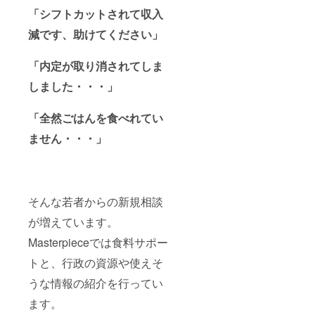
す。企
欄にご
れた、
「シフトカットされて収入
業名や
希望の
カナダ
ロゴも
減です、助けてください」
お名前
オンタ
可能で
をお書
リオ州
す。
きくだ
トロン
「内定が取り消されてしま
（差し
さい。
ト市に
支えな
訪問し
しました・・・」
けれ
た際の
ば） ※
「カナ
備考欄
ダレ
「全然ごはんを食べれてい
には
ポー
「若者
ト」５
ません・・・」
への
冊
メッ
■Maste
セー
rpiece
ジ」を
トート
いただ
バック
そんな若者からの新規相談
けると
５つ
嬉しい
をお届
が増えています。
です！
けいた
しま
Masterpieceでは食料サポー
す！
■Maste
トと、行政の資源や使えそ
rpiece
ホーム
うな情報の紹介を行ってい
ページ
ます。
に「コ
ロナ給