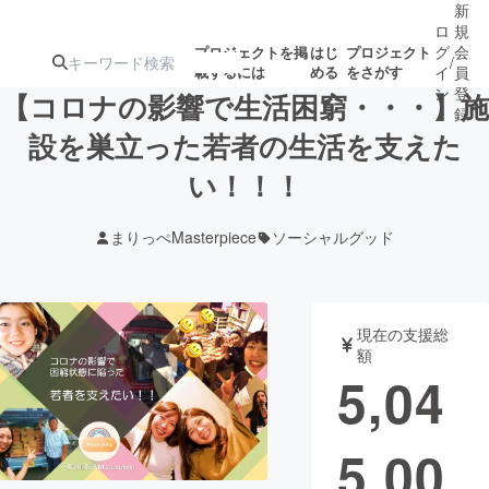
新
ロ
規
グ
会
プロジェクトを掲
はじ
プロジェクト
/
載するには
める
をさがす
イ
員
ン
登
【コロナの影響で生活困窮・・・】施
録
設を巣立った若者の生活を支えた
い！！！
人気のプロ
注目のリ
注目の新着プロ
募集終了が近いプ
もうすぐ公開
ジェクト
ターン
ジェクト
ロジェクト
されます
まりっぺMasterpiece
ソーシャルグッド
アート・写真
音楽
現在の支援総
テクノロジー・ガジェット
ゲーム・サ
額
5,04
映像・映画
書籍・雑誌
5,00
ビジネス・起業
チャレンジ