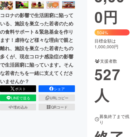
0
円
まちづくり・地域活性化
コロナの影響で生活困窮に陥って
いる、施設を巣立った若者のため
CAMPFIRE for Social Good
CAMPFIRE Creation
の食料サポート＆緊急基金を作り
504%
CAMPFIREふるさと納税
machi-ya
コミュニティ
ます！虐待など様々な理由で親と
目標金額は
1,000,000円
離れ、施設を巣立った若者たちの
多くが、現在コロナ感染症の影響
支援者数
で生活困窮に陥っています。そん
527
な若者たちを一緒に支えてくださ
いませんか？
人
ポスト
シェア
LINEで送る
URLコピー
埋め込み
QRコード
募集終了まで残
り