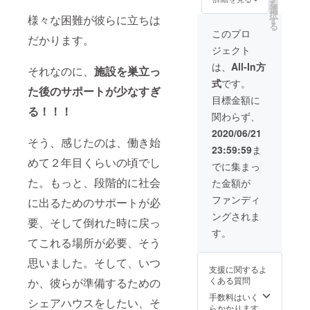
す。
を
社会課
選
Gate と
ぺとボ
■「カナ
択
様々な困難が彼らに立ちは
題につ
す
のコラ
ラン
ダレ
る
いて伝
ボクリ
ティア
このプロ
ポー
だかります。
えるこ
アファ
２～３
ト」１
ジェクト
とをお
イル ）
名と２
冊をお
手伝い
各５枚
時間お
は、
All-In方
届けい
それなのに、
施設を巣立っ
してく
ずつ ■
話させ
たしま
式
です。
ださる
児童養
ていた
す。
た後のサポートが少なすぎ
方のた
護施設
だきま
目標金額に
■Maste
めの
る！！！
などを
す！
rpiece
関わらず、
コース
巣立っ
（８～
ロゴ入
です★
た若者
９月頃
2020/06/21
りオリ
そう、感じたのは、働き始
◇お礼
と一緒
に実施
ジナル
23:59:59
ま
のお手
に制作
できる
トート
めて２年目くらいの頃でし
紙をお
した、
よう日
でに集まっ
バック
送りい
施設で
程調
１つを
た。もっと、段階的に社会
た金額が
たしま
暮らす
整） ■
お届け
す。 ◇
子ども
お礼の
ファンディ
いたし
に出るためのサポートが必
クリア
たち
お手紙
ます。
ングされま
ファイ
や、巣
をお送
要、そして倒れた時に戻っ
■Maste
ル
立った
りいた
す。
rpiece
てこれる場所が必要、そう
（Mast
若者の
しま
ホーム
erpiece
ことを
す。 ■
ページ
思いました。そして、いつ
オリジ
知って
クリア
の寄付
支援に関するよ
ナルク
もらう
ファイ
者欄に
くある質問
か、彼らが準備するための
リア
ための
ル
お名前
ファイ
手数料はいく
「僕ら
（Mast
を掲載
シェアハウスをしたい、そ
ル ＆ 社
らかかります
の声」
erpiece