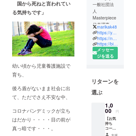
国から死ねと言われてい
一般社団法
人
る気持ちです」
Masterpiece
代表理事。
marikak48
https://youare-masterpiece.org
虐待や親の
https://note.com/masterpiece2017
https://bit.ly/3H7JEUP
不在などの
メッセー
理由により
ジを送る
親を頼るこ
とが難しい
幼い頃から児童養護施設で
子どもたち
育ち、
が生活する
リターンを
児童養護施
後ろ盾がないまま社会に出
設。そこを
選ぶ
て、ただでさえ不安な中、
巣立った若
者たちへの
1,0
00
コロナパンデミックが立ち
サポートを
円
行っていま
【お気
はだかり・・・・目の前が
持ち
す。
真っ暗です・・・。
コー
ス】
支援