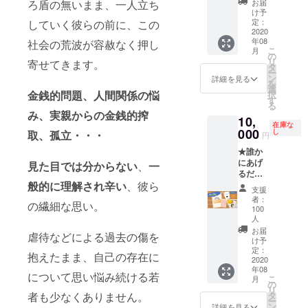
を広め
ろ盾の無いまま、一人立ち
お届
しをさ
★コロ
るアパ
け予
せてい
ナ10万
レルブ
定：
していく彼らの前に、この
ただき
給付金
2020
ランド
年08
社会の荒波が容赦なく押し
ます。
を施設
Public
こ
月
（８～
を巣
Gate と
の
リ
寄せてきます。
９月頃
立った
のコラ
タ
ー
に実施
後のた
ボクリ
ン
詳細を見る
を
できる
めに回
アファ
選
金銭的問題、人間関係の悩
択
ように
してく
イル）
す
る
日程調
ださる
３枚ず
み、実親からの金銭的搾
10,
整予
方のた
つをお
在庫な
定） ■
めのリ
000
届けい
し
取、孤立・・・
円
クリア
ターン
たしま
★誰か
ファイ
セット
す。 ■
にあげ
ル
コース
見た目では分からない
、
一
施設や
るだけ
（Mast
です！
里親家
般的に理解され辛い
、彼ら
で社会
erpiece
オンラ
庭で巣
支援
貢献★
オリジ
イン会
立った
者：
の繊細な思い。
啓発促
ナルク
（２時
若者の
100
進セッ
リア
間）
人
声を届
トコー
ファイ
＆
ける
お届
虐待などによる過去の傷を
ス★私
ル ＆ 社
グッズ
け予
「僕ら
にでき
定：
会課題
お届け
の声」
抱えたまま、自己の存在に
2020
ること
を広め
コース
冊子３
年08
は「伝
るアパ
です ★
について思い悩み続ける若
冊をお
こ
月
えるこ
の
レルブ
■Maste
届けい
リ
と」★
者も少なくありません。
タ
ランド
rpiece
たしま
ー
一緒に
ン
Public
まりっ
詳細を見る