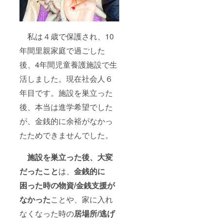
私は４歳で保護され、10
年間里親家庭で過ごした
後、4年間児童養護施設で生
活しました。現在社会人６
年目です。施設を巣立った
後、本当は進学希望でした
が、金銭的に余裕がなかっ
たためできませんでした。
施設を巣立った後、大変
だったこと
は、
金銭的に
困った時の物資/金銭支援が
なかった
ことや、家に入れ
なくなった時の
居場所/逃げ