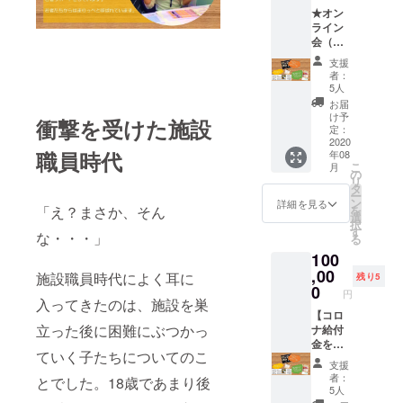
pieceボ
らの
★オン
ラン
声」冊
ライン
ティア
子１冊
会（１
スタッ
◇ 啓発
時間）
フ数人
活動
支援
＆
と１時
「OUR
者：
グッズ
間zoom
VOICE
5人
お届け
でお話
」ス
お届
コース
させて
テッ
け予
衝撃を受けた施設
★ ■お
いただ
定：
カー１
礼のお
2020
きます
枚 お届
職員時代
年08
手紙を
（８～
け！ ※
こ
月
お送り
９月頃
の
備考欄
リ
いたし
でご都
タ
には
ー
ます。
合の良
ン
「若者
詳細を見る
「え？まさか、そん
を
■代表ま
い
選
への
択
りっぺ
頃）。
す
メッ
な・・・」
る
と
■クリア
セー
100
Master
ファイ
ジ」を
pieceボ
,00
ル
いただ
施設職員時代によく耳に
残り5
ラン
（Mast
0
けると
円
ティア
入ってきたのは、施設を巣
erpiece
嬉しい
スタッ
【コロ
オリジ
です！
立った後に困難にぶつかっ
フ（２
ナ給付
ナルク
～３名
金を施
リア
ていく子たちについてのこ
予定）
設を巣
ファイ
支援
と１時
立った
ル ＆ 社
者：
とでした。18歳であまり後
間zoom
若者
会課題
5人
でお話
へ！】