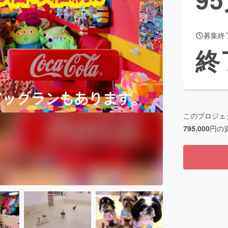
募集終
CAMPFIRE for Social Good
CAMPFIRE Creation
終
CAMPFIREふるさと納税
machi-ya
コミュニティ
このプロジェ
795,000
円の