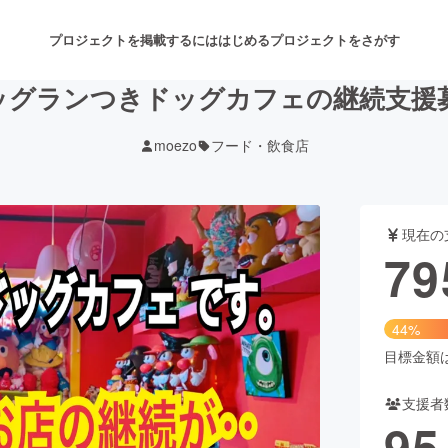
プロジェクトを掲載するには
はじめる
プロジェクトをさがす
ッグランつきドッグカフェの継続支援
moezo
フード・飲食店
注目のリターン
注目の新着プロジェクト
募集終了が近いプロジェクト
も
現在の
音楽
舞台・パフォーマンス
79
ゲーム・サービス開発
フード・飲食店
44%
書籍・雑誌出版
アニメ・漫画
目標金額は1
支援者
チャレンジ
ビューティー・ヘルスケ
95