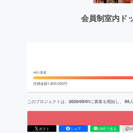
会員制室内ド
44
%達成
目標金額
1,800,000
円
このプロジェクトは、
2020/05/01
に募集を開始し、
95
ポスト
シェア
LINEで送る
U