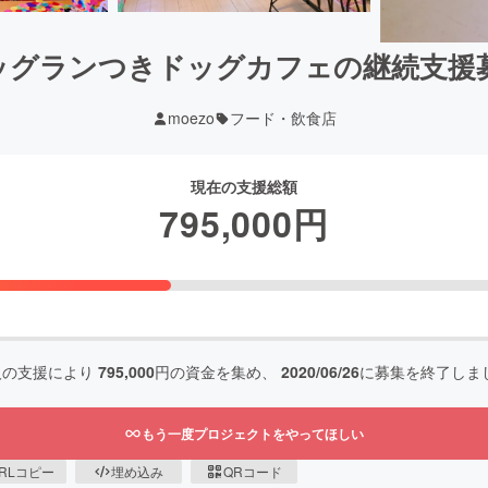
ッグランつきドッグカフェの継続支援
moezo
フード・飲食店
現在の支援総額
795,000
円
人の支援により
795,000
円の資金を集め、
2020/06/26
に募集を終了しま
もう一度プロジェクトをやってほしい
RLコピー
埋め込み
QRコード