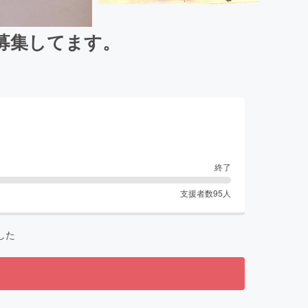
募集してます。
終了
支援者数
95
人
した