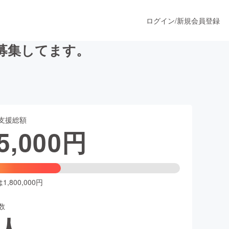
ログイン
/
新規会員登録
募集してます。
うすぐ公開されます
支援総額
プロダクト
5,000
円
ファッション
スポーツ
,800,000円
数
ア
ソーシャルグッド
人