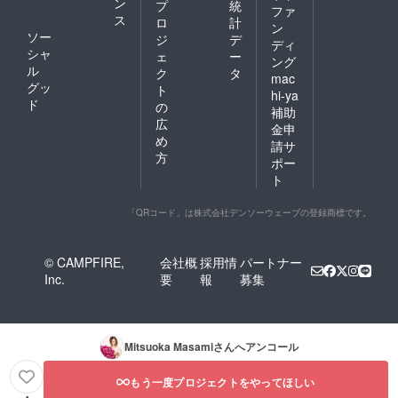
ン
プ
統
ファ
ス
ロ
計
ン
ソー
ジ
デ
ディ
シャ
ェ
ー
ング
ル
ク
タ
mac
グッ
ト
hi-ya
ド
の
補助
広
金申
め
請サ
方
ポー
ト
「QRコード」は株式会社デンソーウェーブの登録商標です。
© CAMPFIRE,
会社概
採用情
パートナー
Inc.
要
報
募集
Mitsuoka Masami
さんへアンコール
もう一度プロジェクトをやってほしい