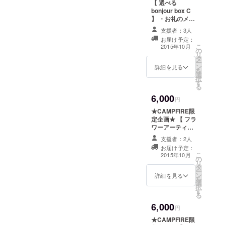
【 選べる
レジットカードを持ってい
bonjour box C
の特別な flower bonjour box
ない、持っているけど指定
】 ・お礼のメッ
リターンの登場です！
セージ ・オスス
支援者：3人
のカードではない、カード
メの雑貨３点を
bonjour boxにお花をたくさ
お届け予定：
詰め込んだ
こ
を使いたくないなどの理由
2015年10月
の
General box
ん敷き詰め、クリスマス
リ
タ
で支援ができなかった皆
ー
ン
詳細を見る
グッズを入れてお届けしま
を
選
様、ぜひご支援をお願いい
択
す！ さらに”ギフトとして
す
る
たします！ また、今はホー
大切な人に送りたい”という
6,000
円
ムページのデザインなどの
方の為に、特別な企画もご
★CAMPFIRE限
作業に取り掛かっておりま
定企画★ 【 フラ
用意しました！ boxを送り
ワーアーティス
す＾＾ プロジェクト終了
ト小松北斗さん
たい方へのメッセージを動
支援者：2人
とのコラボレー
後、bonjour boxのサイトを
お届け予定：
ション企画！
画で送っていただくと、そ
こ
2015年10月
の
なるべく早くオープンする
Halloween仕様
リ
の動画をQRコードにして
タ
のflower
ー
ことを目標に色々準備を進
ン
bonjour box &
詳細を見る
を
flower bonjour boxの中に一
選
送れる動画メッ
択
めています＾＾ また、当初
す
セージ 】 ・お礼
緒に入れて、サプライズと
る
のメッセージ ・
bonjour boxは女性向けのみ
6,000
フラワーアー
円
して動画メッセージも送れ
の商品をラインナップとし
ティスト小松北
★CAMPFIRE限
ちゃいます！ flower bonjour
斗さんとコラボ