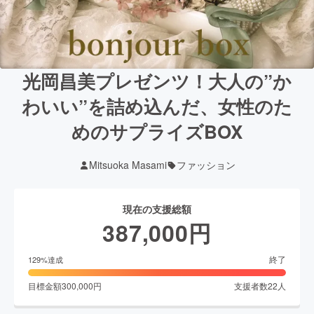
光岡昌美プレゼンツ！大人の”か
わいい”を詰め込んだ、女性のた
めのサプライズBOX
Mitsuoka Masami
ファッション
現在の支援総額
387,000
円
終了
129
%達成
目標金額
300,000
円
支援者数
22
人