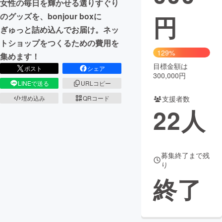
女性の毎日を輝かせる選りすぐり
円
のグッズを、bonjour boxに
まちづくり・地域活性化
ぎゅっと詰め込んでお届け。ネッ
トショップをつくるための費用を
CAMPFIRE for Social Good
CAMPFIRE Creation
129%
集めます！
CAMPFIREふるさと納税
machi-ya
コミュニティ
目標金額は
ポスト
シェア
300,000円
LINEで送る
URLコピー
支援者数
埋め込み
QRコード
22
人
募集終了まで残
り
終了