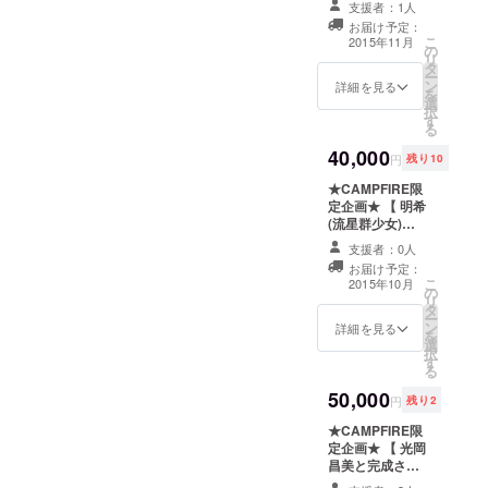
ショットチェキ
支援者：1人
事会ご招待！ &
ステージデ
お届け予定：
HPにお名前掲
ビュー前のリ
こ
2015年11月
の
載！ 】 ・お礼の
ハーサルに立ち
リ
タ
メッセージ ・
会え、ライブ前
ー
ン
bonjour boxス
詳細を見る
にいち早く結成
を
選
タッフとのお食
されたアイドル
択
す
事会にご招待 ・
と実際に会うこ
る
お土産 ・HP
とができるとい
40,000
の”Special
う体験型のリ
円
残り10
Thanks”にパト
ターンになりま
★CAMPFIRE限
ロン様のお名前
す。 ※開催場所
定企画★ 【 明希
を掲載 ※20歳未
は東京都内とな
(流星群少女)コ
満の方はご参加
ります。東京ま
ラボレーション
いただけません
でのご自身の交
支援者：0人
bonjour box &
のでご了承くだ
通費や宿泊費は
お届け予定：
あなたの名前を
さい。場所は都
別途ご負担くだ
こ
2015年10月
の
呼びます動画 】
内某所、開催日
さい。開催予定
リ
タ
・お礼のメッ
は11月の第一土
は９月となりま
ー
ン
セージ ・明希(流
詳細を見る
曜日の予定で
す。
を
選
星群少女)コラボ
す。ご自身の交
択
す
レーションの世
通費や宿泊費は
る
界に一つだけの
別途ご負担くだ
50,000
bonjour box
さい。
円
残り2
(8000円リター
★CAMPFIRE限
ンのbonjour
定企画★ 【 光岡
box+セレクト商
昌美と完成させ
品) ・サイン&
るbonjour box &
メッセージ付き