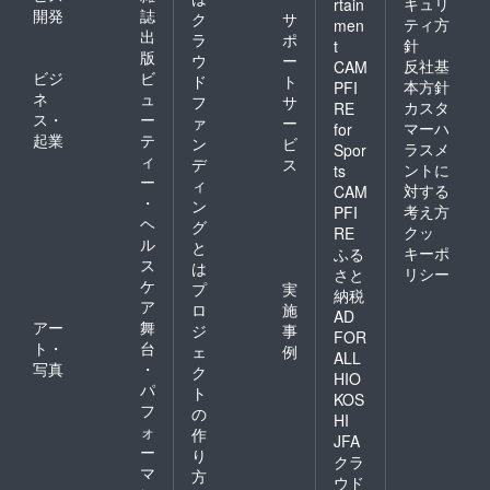
キュリ
rtain
開発
誌
ク
サ
ティ方
men
出
ラ
ポ
針
t
版
ウ
ー
反社基
CAM
ビジ
ビ
ド
ト
本方針
PFI
ネ
ュ
フ
サ
カスタ
RE
ス・
ー
ァ
ー
マーハ
for
起業
テ
ン
ビ
ラスメ
Spor
ィ
デ
ス
ントに
ts
ー
ィ
対する
CAM
・
ン
考え方
PFI
ヘ
グ
クッ
RE
ル
と
キーポ
ふる
ス
は
リシー
さと
ケ
プ
実
納税
ア
ロ
施
AD
アー
舞
ジ
事
FOR
ト・
台
ェ
例
ALL
写真
・
ク
HIO
パ
ト
KOS
フ
の
HI
ォ
作
JFA
ー
り
クラ
マ
方
ウド