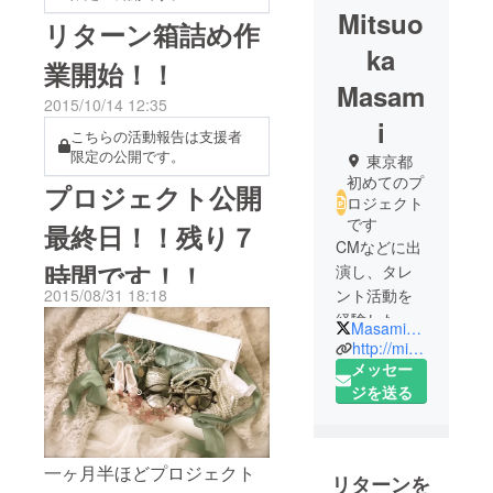
Mitsuo
リターン箱詰め作
ka
業開始！！
Masam
2015/10/14 12:35
i
こちらの活動報告は支援者
限定の公開です。
東京都
初めてのプ
プロジェクト公開
ロジェクト
です
最終日！！残り７
CMなどに出
時間です！！
演し、タレ
ント活動を
2015/08/31 18:18
経験した
Masami_Mitsuoka
後、2007年
http://mitsuokamasami.net
11月1st
メッセー
Single「Han
ジを送る
a」でCDデ
ビュー。現
在も都内で
一ヶ月半ほどプロジェクト
リターンを
音楽活動を