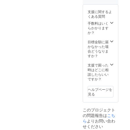
支援に関するよ
くある質問
手数料はいく
らかかります
か？
目標金額に届
かなかった場
合どうなりま
すか？
支援で困った
時はどこに相
談したらいい
ですか？
ヘルプページを
見る
このプロジェクト
の問題報告は
こち
ら
よりお問い合わ
せください