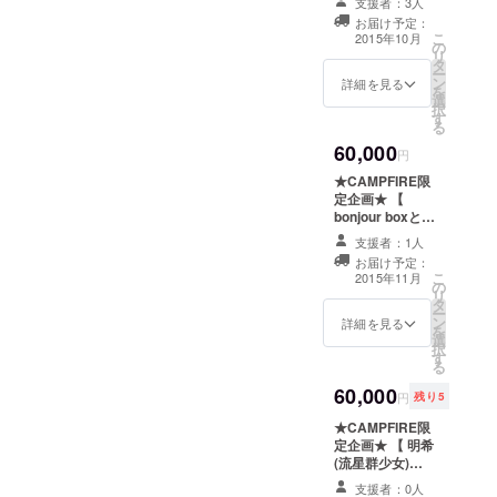
支援者：3人
HPにお名前掲
ポラロイド ・明
お届け予定：
載！ 】 ・お礼の
希があなたのお
こ
2015年10月
の
メッセージ ・
名前を呼んでく
リ
タ
bonjour box
れる動画をプレ
ー
ン
(8000円リター
詳細を見る
ゼント
を
選
ンのbonjour
択
す
box+一緒に選ぶ
る
商品) ・HP
60,000
の”Special
円
Thanks”にパト
★CAMPFIRE限
ロン様のお名前
定企画★ 【
を掲載 ※場所は
bonjour boxと花
都内某所となり
束を直接ご自宅
ます。ご自身の
支援者：1人
までお届けしに
交通費や宿泊費
お届け予定：
行きます！！】
こ
は別途ご負担く
2015年11月
の
・お礼のメッ
リ
ださい。一時間
タ
セージ ・8000円
ー
程度お時間いた
ン
リターンの
詳細を見る
を
だける方となり
選
bonjour box ・
択
ます。一緒に選
す
花束 ※交通費は
る
ぶ商品の費用込
別途ご負担くだ
みとなります。
60,000
さい。また、
円
残り5
(上限はこちらで
boxと花束をお
設定させていた
★CAMPFIRE限
届けするのみと
だきますのであ
定企画★ 【 明希
なります。
らかじめご了承
(流星群少女)と
ください)また、
完成させる
支援者：0人
店舗を指定させ