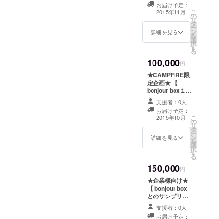
bonjour box 】
ていただく場合
お届け予定：
・お礼のメッ
こ
2015年11月
がございます。
の
セージ ・明希と
リ
タ
一緒に選ぶ
ー
ン
bonjour box
詳細を見る
を
選
(8000円リター
択
す
ンのbonjour
る
box+一緒に選ぶ
100,000
商品) ※場所は都
円
内某所となりま
★CAMPFIRE限
す。ご自身の交
定企画★ 【
通費や宿泊費は
bonjour box１年
別途ご負担くだ
分 & SPECIAL
さい。30分〜１
支援者：0人
flower boxをお
時間程度お時間
お届け予定：
届け！ & HPに
こ
いただける方と
2015年10月
の
お名前掲載！ 】
リ
なります。一緒
タ
・お礼のメッ
ー
に選ぶ商品の費
ン
セージ ・
詳細を見る
を
用込みとなりま
選
bonjour boxを１
択
す。(上限はこち
す
年分(12box) ・
る
らで設定させて
フラワーアー
いただきますの
150,000
ティスト小松北
円
であらかじめご
斗さんとコラボ
了承ください)ま
★企業様向け★
レーションし
た、店舗を指定
【 bonjour box
た、ハロウィン
させていただく
とのサンプリン
仕様の特別な
場合がございま
グ or コラボレー
SPECIAL flower
支援者：0人
す。スタッフが
ション権 】 ・お
bonjour box ・
お届け予定：