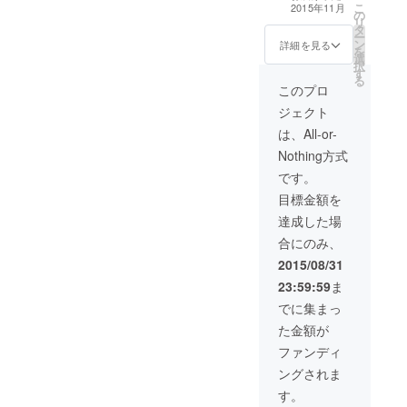
同伴となりま
礼のメッセージ
こ
HPの”Special
2015年11月
の
す。
・bonjour boxの
リ
Thanks”にパト
タ
サンプリング or
ー
ロン様のお名前
ン
コラボレーショ
詳細を見る
を
を掲載 ・QR
選
ンBOXの企画
択
コード動画メッ
す
る
セージ ※初回
このプロ
bonjour boxは
8000円リターン
ジェクト
と同じものにな
は、All-or-
ります。 ２回目
発送分からは
Nothing方式
ショップOPEN
です。
後の通常bonjour
boxとなりま
目標金額を
す。
達成した場
合にのみ、
2015/08/31
23:59:59
ま
でに集まっ
た金額が
ファンディ
ングされま
す。