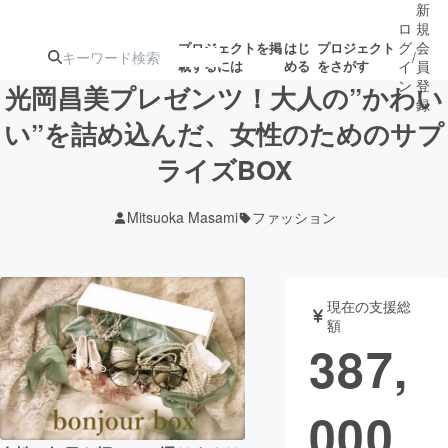
新
ロ
規
グ
会
プロジェクトを掲
はじ
プロジェクト
/
載するには
める
をさがす
イ
員
ン
登
光岡昌美プレゼンツ！大人の”かわい
録
い”を詰め込んだ、女性のためのサプ
ライズBOX
人気のプロ
注目のリ
注目の新着プロ
募集終了が近いプ
もうすぐ公開
ジェクト
ターン
ジェクト
ロジェクト
されます
Mitsuoka Masami
ファッション
アート・写真
音楽
現在の支援総
テクノロジー・ガジェット
ゲーム・サ
額
387,
映像・映画
書籍・雑誌
000
ビジネス・起業
チャレンジ