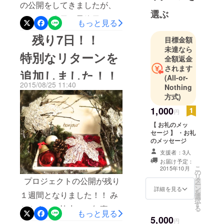
の公開をしてきましたが、
していま
選ぶ
とうとう今日で最終日！！
す。
もっと見る
残り時間も７時間となりま
残り7日！！
目標金額
した！！ 皆様にご支援して
未達なら
特別なリターンを
全額返金
頂き、無事にプロジェクト
されます
追加しました！！
をサクセスすることができ
(All-or-
2015/08/25 11:40
Nothing
ました＾＾ 本当にありがと
方式)
うございます！！ パトロン
1,000
円
の皆様には素敵なリターン
【 お礼のメッ
をお届けできるように色々
セージ 】 ・お礼
のメッセージ
と準備を進めていますので
支援者：3人
是非楽しみに待っていて頂
お届け予定：
こ
2015年10月
けると嬉しいです＾＾ そし
の
リ
プロジェクトの公開が残り
タ
ー
て、まだご支援をご検討中
ン
詳細を見る
を
１週間となりました！！ み
選
の皆様にも、素敵なリター
択
す
なさまのご協力で、無事サ
る
もっと見る
ンをご紹介しておりますの
5,000
円
クセスすることができまし