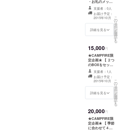
・お礼のメッ
かわからない方に 自分に似
セージ ・8000円
支援者：0人
合うものを探したい方に 女
リターンの
お届け予定：
bonjour boxに一
こ
2015年10月
性目線で選んでもらったも
の
押し商品を加え
リ
タ
たプレミアムな
ー
のを身につけたい 女性から
ン
bonjour box
詳細を見る
を
選
男性へプレゼントとして
択
す
る
bonjour box hommeはそん
15,000
円
な男性の皆さんのファッ
★CAMPFIRE限
ションのお手伝いをさせて
定企画★ 【 ２つ
のBOXをセット
いただきます。 是非楽しみ
でお届け！ &
支援者：1人
HPにお名前掲
にしててくださいね＾＾ プ
お届け予定：
載！& 送れる動
こ
2015年10月
の
画メッセージ！
ロジェクトも残り13日とな
リ
タ
】 ・お礼のメッ
ー
ン
りましたが、 一緒にプロ
セージ ・8000円
詳細を見る
を
選
リターンの
択
ジェクトを盛り上げていた
す
bonjour box ・
る
Halloween仕様
だけますとうれしいです。
20,000
のflower
円
bonjour box ・
どうぞよろしくお願いいた
★CAMPFIRE限
HPの”Special
定企画★ 【 季節
します！
Thanks”にパト
に合わせて４つ
ロン様のお名前