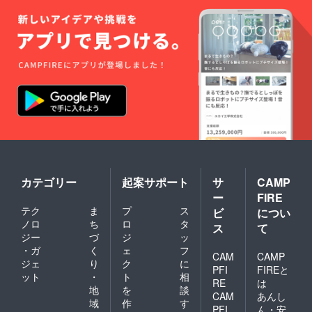
カテゴリー
起案サポート
サ
CAMP
ー
FIRE
テク
ま
プ
ス
ビ
につい
ノロ
ち
ロ
タ
ス
て
ジー
づ
ジ
ッ
・ガ
く
ェ
フ
CAM
CAMP
ジェ
り
ク
に
PFI
FIREと
ット
・
ト
相
RE
は
地
を
談
CAM
あんし
域
作
す
PFI
ん・安