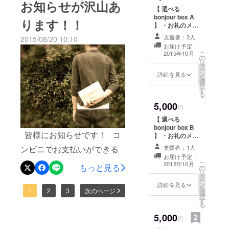
お知らせが沢山あ
でプロジェクトページをご
【 選べる
た！！ ご支援していただい
bonjour box A
覧いただけると嬉しいで
ります！！
】 ・お礼のメッ
た皆様、プロジェクトの拡
す！！ bonjour boxのリター
セージ ・オスス
支援者：2人
2015/08/20 10:10
散にご協力いただいた皆
メのアクセサ
ンはもちろん、この
お届け予定：
リー３点を詰め
こ
2015年10月
様、本当にありがとうござ
の
込んだ
CAMPFIREでしか実現でき
リ
タ
Accesories box
います！！ ただいまスト
ー
ン
詳細を見る
なかった素敵なコラボレー
を
選
レッチゴールも設定させて
択
ションのリターンもご用意
す
る
いただいておりますので、
しております。 さらに！プ
5,000
円
是非ご覧ください！！ そし
ロジェクトサクセス後のス
【 選べる
て、今日は残り一週間とい
bonjour box B
トレッチゴールも設定中で
皆様にお知らせです！ コ
】 ・お礼のメッ
うことで、さらに素敵なリ
セージ ・オスス
す＾＾ 残りあと７時間！！
ンビニでお支払いができる
支援者：1人
メのオーガニッ
ターンを追加させていただ
お届け予定：
ク商品３点を詰
たくさんの方にプロジェク
ようになりました！ これま
こ
2015年10月
もっと見る
の
め込んだ
きました！！ CAMPFIRE限
リ
トを知って頂けると嬉しい
タ
で支援にはクレジットカー
Organic box
ー
定のリターンとなります＾
ン
詳細を見る
を
です＾＾ 最後まで、是非よ
ドが必要でしたが、本日よ
1
2
3
次のページ
選
択
＾ フラワーアーティスト、
す
ろしくお願いいたします＾
る
りコンビニでの支払いがで
小松北斗さんとコラボレー
5,000
＾
円
きるようになりました。 ク
ションしたクリスマス仕様