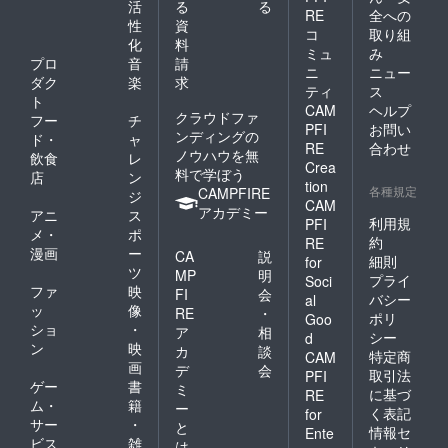
活
る
る
RE
全への
性
資
コ
取り組
化
料
ミュ
み
プロ
音
請
ニ
ニュー
ダク
楽
求
ティ
ス
ト
CAM
ヘルプ
クラウドファ
フー
チ
PFI
お問い
ンディングの
ド・
ャ
RE
合わせ
ノウハウを無
飲食
レ
Crea
料で学ぼう
店
ン
tion
各種規定
CAMPFIRE
ジ
CAM
アカデミー
アニ
ス
利用規
PFI
メ・
ポ
約
RE
漫画
ー
CA
説
細則
for
ツ
MP
明
プライ
Soci
ファ
映
FI
会
バシー
al
ッ
像
RE
・
ポリ
Goo
ショ
・
ア
相
シー
d
ン
映
カ
談
特定商
CAM
画
デ
会
取引法
PFI
ゲー
書
ミ
に基づ
RE
ム・
籍
ー
く表記
for
サー
・
と
情報セ
Ente
ビス
雑
は