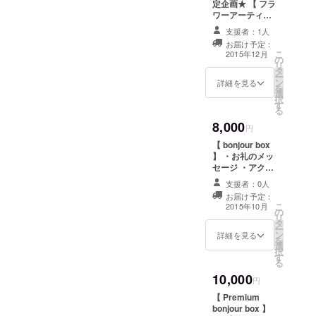
定企画★ 【 フラ
て出していく予定でした
レーションした
ワーアーティス
boxはクリスマスイヴに合わ
ハロウィン仕様
が、男性の皆様にも是非手
ト小松北斗さん
の特別なBOX ・
支援者：1人
せて12/24必着でお届けしま
とのコラボレー
QRコード動画
お届け予定：
にとっていただきたい！と
ション企画！ ク
こ
メッセージ
2015年12月
す！ 10/31必着でハロウィン
の
リスマス仕様の
リ
いう想いから、bonjour box
タ
flower bonjour
仕様のflower bonjour boxを
ー
ン
box & 送れる動
詳細を見る
hommeという男性専用のサ
を
選
画メッセージ 】
お届けするリターンもござ
択
す
プライズBOXも登場予定で
・お礼のメッ
る
いますので、 是非チェック
セージ ・フラ
8,000
す！！ 毎日のコーディネー
ワーアーティス
円
してみてください！！ 残り
ト小松北斗さん
トにさりげないおしゃれを
【 bonjour box
とコラボレー
一週間、ご支援をご検討の
】 ・お礼のメッ
ションしたクリ
取り入れていただけるアク
セージ ・アクセ
スマス仕様の特
皆様、是非ご協力をお願い
サリーや雑貨、
セサリーや、ファッション
別なBOX ・QR
支援者：0人
ファッション
いたします＾＾
コード動画メッ
お届け予定：
グッズなど、
雑貨、スキンケア用品など
こ
セージ
2015年10月
の
様々なジャンル
リ
タ
を女性目線でセレクトして
の商品が６点
ー
ン
入ったbonjour
詳細を見る
を
お届けします！！ ファッ
選
box
択
す
る
ションに敏感な男性の皆さ
10,000
円
んに ファッションに興味が
【 Premium
あるけど、何を選んでいい
bonjour box 】