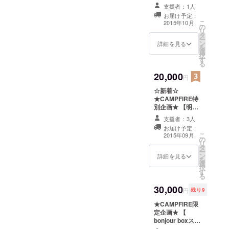
のBOXをお届
を掲載 ・QR
支援者：1人
け！ & HPにお
コード動画メッ
お届け予定：
名前掲載！ 】 ・
こ
セージ ※お届け
2015年10月
の
お礼のメッセー
リ
先は一ヶ所のみ
タ
ジ ・bonjour
ー
とさせていただ
ン
boxを４box季節
詳細を見る
を
きます。
選
ごとにお届け ・
択
す
HPの”Special
る
Thanks”にパト
20,000
ロン様のお名前
円
を掲載 ※初回
☆新着☆
bonjour boxは
★CAMPFIRE特
8000円リターン
別企画★ 【明希
と同じものにな
(流星群少女)が
ります。 ２回目
支援者：3人
加入する新グ
発送分からは
お届け予定：
ループのライブ
ショップOPEN
こ
2015年09月
の
&お披露目ライ
後の通常bonjour
リ
タ
ブ前のリハーサ
boxとなりま
ー
ン
ルに特別ご招
詳細を見る
す。
を
選
待】 ・新グルー
択
す
プでの記念すべ
る
きお披露目ライ
30,000
ブ前のリハーサ
円
残り9
ルへのご招待 ・
★CAMPFIRE限
ライブチケット
定企画★ 【
・新しいグルー
bonjour boxス
プ名での２
タッフとのお食