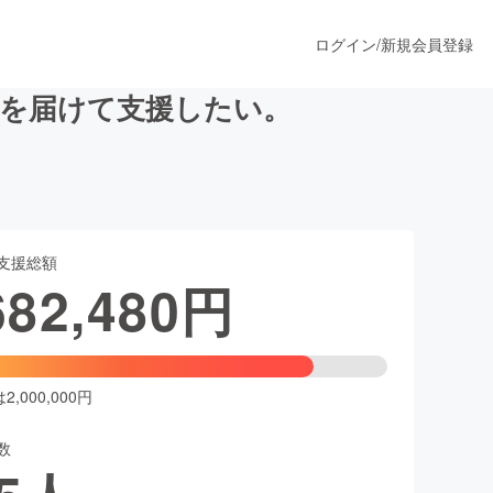
ログイン
/
新規会員登録
xを届けて支援したい。
うすぐ公開されます
支援総額
プロダクト
682,480
円
ファッション
スポーツ
,000,000円
数
ア
ソーシャルグッド