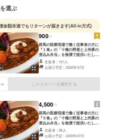
を選ぶ
標金額未達でもリターンが届きます
(All-in方式)
900
円
群馬の医療現場で働く従事者の方に
『１食』の「十種の野菜と上州豚の
煮込み弁当」を無償で提供いたしま
す。またリターンとして心からの感
支援者：101人
謝の気持ちを込めてメッセージを送
お届け予定：2020年07月
らせて頂きます。 備考欄に医療従事
者の方への応援メッセージも一言添
えていただけましたら、当社SNSや
このリターンを選択する
る
活動報告にてシェアさせて頂きま
す。（名前の公開を希望されない方
はその旨を記載願います。本名が恥
ずかしい方はイニシャルでも可。）
4,500
円
群馬の医療現場で働く従事者の方に
『５食』の「十種の野菜と上州豚の
煮込み弁当」を無償で提供いたしま
す。またリターンとして心からの感
支援者：38人
謝の気持ちを込めて手書きのメッ
お届け予定：2020年07月
セージを送らせて頂きます。 備考欄