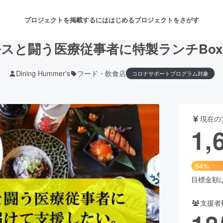
プロジェクトを掲載するには
はじめる
プロジェクトをさがす
スと闘う医療従事者に特製ランチBo
Dining Hummer's
フード・飲食店
コロナサポートプログラム対象
注目のリターン
注目の新着プロジェクト
募集終了が近いプロジェクト
も
現在の
音楽
舞台・パフォーマンス
1,
ゲーム・サービス開発
フード・飲食店
84%
書籍・雑誌出版
アニメ・漫画
目標金額は2
支援者
チャレンジ
ビューティー・ヘルスケ