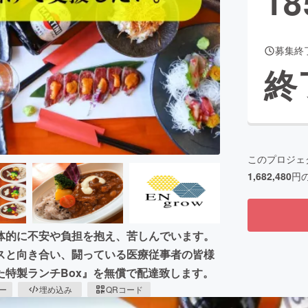
18
募集終
CAMPFIRE for Social Good
CAMPFIRE Creation
終
CAMPFIREふるさと納税
machi-ya
コミュニティ
このプロジェ
1,682,480
円
体的に不安や負担を抱え、苦しんでいます。
スと向き合い、闘っている医療従事者の皆様
特製ランチBox』を無償で配達致します。
ピー
埋め込み
QRコード