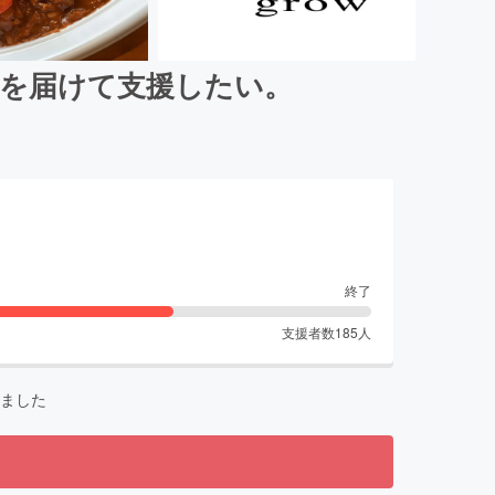
xを届けて支援したい。
終了
支援者数
185
人
ました