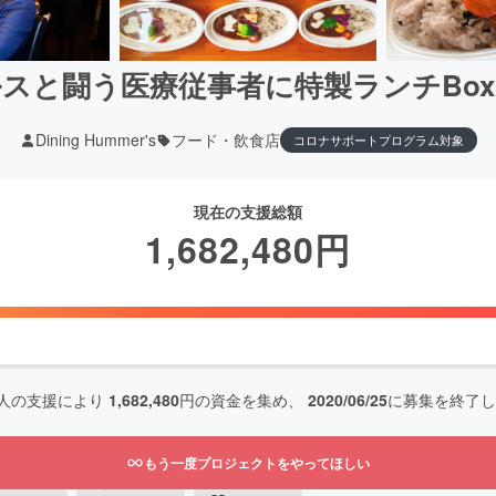
スと闘う医療従事者に特製ランチBo
Dining Hummer's
フード・飲食店
コロナサポートプログラム対象
現在の支援総額
1,682,480
円
人の支援により
1,682,480
円の資金を集め、
2020/06/25
に募集を終了し
もう一度プロジェクトをやってほしい