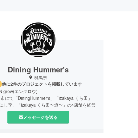
Dining Hummer's
群馬県
他に2件のプロジェクトを掲載しています
 grow(エングロウ)
にて「DiningHummer's」「izakaya くら田」
ya にし季」「izakaya くら田〜燎〜」の4店舗を経営
す。
メッセージを送る