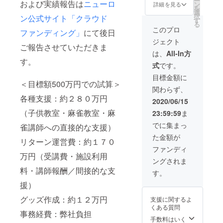
ー
出店。
および実績報告は
ニューロ
常時提
ン
さい。
詳細を見る
m より
み」
を
過去百
供して
選
※弊社事
メール
「状況
択
ン公式サイト「クラウド
年の麻
いま
す
務局
にて初
による
る
雀を取
す。こ
neuron
このプロ
回受講
押し引
ファンディング」
にて後日
り巻く
の福祉
1997o
の候補
き」
ジェクト
環境、
事業を
ffice@g
日程を
ご報告させていただきま
「鳴き
社会で
守り、
mail.co
は、
All-In方
ご案内
の戦
の立ち
さらに
m より
す。
しま
術」／
式
です。
位置か
他の地
メール
す。候
川崎校
ら脱却
域にも
にて候
目標金額に
補日程
水日 他
し、子
＜目標額500万円での試算＞
広げて
補日程
より選
要相談
関わらず、
供でも
ゆくた
をご案
択して
3. 柳
各種支援：約２８０万円
安心し
めにご
内しま
2020/06/15
ご予約
井幸乃
て通え
支援を
す。受
くださ
／女性
（子供教室・麻雀教室・麻
23:59:59
ま
るよう
お願い
講者様
い。
教室出
な、よ
致しま
と担当
でに集まっ
雀講師への直接的な支援）
身、生
り広く
す。 ★
講師の
徒の気
た金額が
社会に
お名前
都合の
リターン運営費：約１７０
持ちわ
認知さ
を記し
よい日
ファンディ
かる人
れうる
た感謝
万円（受講費・施設利用
時を調
／ 初級
ングされま
業態へ
状を弊
整し、
向け
料・講師報酬／間接的な支
進化さ
社事務
ご予約
す。
「基本
せるべ
局より
いただ
のキ」
援）
く、革
郵送し
きま
／大井
新的な
ます
す。
グッズ作成：約１２万円
町校・
支援に関するよ
アプ
（2020
1. 塚
火金
くある質問
ローチ
年7月
本邦博
事務経費：弊社負担
13:00-
で社会
中） ★
手数料はいく
／講師
16:00