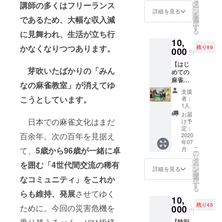
施設へ
運営ボ
タ
サイト
講師の多くはフリーランス
1-
/30）
ー
出店。
ラン
ン
および
詳細を見る
2020/11
を
過去百
ティア
であるため、大幅な収入減
選
専門施
/30） ※
択
年の麻
体験＋
す
設へ掲
弊社事
る
に見舞われ、生活が立ち行
雀を取
当日会
示させ
務局
10,
り巻く
場にて
て頂き
neuron
かなくなりつつあります。
残り99
環境、
000
オリジ
ます。
1997o
円
社会で
ナルマ
掲載希
ffice@g
【はじ
の立ち
グカッ
望のお
mail.co
芽吹いたばかりの「みん
めての
位置か
プを進
名前を
m より
麻雀教
ら脱却
呈（対
備考欄
メール
なの麻雀教室」が消えてゆ
室 中
し、子
象期
にご記
にて開
支援
級コー
供でも
間：
こうとしています。
載くだ
者：
催日程
ス体
安心し
2020/7/
1人
さい。
をご案
験】プ
て通え
1-
また、
お届
内しま
ロ講師
るよう
日本での麻雀文化はまだ
2020/11
け予
匿名希
す。候
のサ
な、よ
定：
/30） ※
望の方
補日程
百余年。次の百年を見据え
ポート
2020
り広く
弊社事
はその
より選
年07
付でい
社会に
務局
旨を備
択して
こ
月
て、
5歳から96歳が一緒に卓
ろんな
認知さ
の
neuron
考欄へ
ご予約
リ
人と対
れうる
タ
1997o
記して
くださ
を囲む「4世代間交流の稀有
ー
局を楽
業態へ
ン
ffice@g
詳細を見る
下さい
い。
を
しむ
進化さ
選
mail.co
ますよ
なコミュニティ」をこれか
択
コース
せるべ
す
m より
うお願
る
です。
く、革
らも維持、発展
させてゆく
メール
い致し
10,
「3時間
新的な
にて東
ます
残り45
チケッ
ために。今回の災害危機を
000
アプ
京大井
（掲示
円
ト×5枚
ローチ
町校と
開始：
【特別