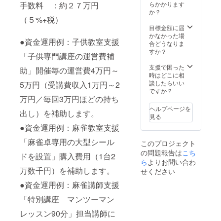
に根を
お名前
らかかります
手数料 ：約２７万円
歴22
月木
張り巡
を公式
か？
年、元
17:00-
らせよ
（５%+税）
サイト
競技プ
20:00
うとし
および
目標金額に届
ロ／初
4. 片
ていま
専門施
かなかった場
級～中
山邦夫
●資金運用例：子供教室支援
す。麻
設へ掲
合どうなりま
級向け
／全国
雀文化
示させ
すか？
「状況
麻雀段
「子供専門講座の運営費補
の未来
て頂き
対応力
位審査
を築く
ます。
支援で困った
を養う
助」開催毎の運営費4万円～
会六段
施設事
掲載希
時はどこに相
オープ
／初級
業へご
望のお
談したらいい
ン対
5万円（受講費収入1万円～2
～中級
支援を
名前を
ですか？
局」／
向け
お願い
万円／毎回3万円ほどの持ち
備考欄
蒲田
「麻雀
致しま
にご記
校・水
ヘルプページを
ステッ
出し）を補助します。
す。 ★
載くだ
10:00-
見る
プアッ
お名前
さい。
13:00
プ講
●資金運用例：麻雀教室支援
を記し
また、
日月水
座」／
た感謝
匿名希
19:00-
「麻雀卓専用の大型シール
南大沢
このプロジェクト
状を弊
望の方
22:00他
校 木
の問題報告は
こち
社事務
はその
2. 千
ドを設置」購入費用（1台2
土
局より
ら
よりお問い合わ
旨を備
貫陽祐
11:00-
郵送し
考欄へ
万数千円）を補助します。
／講師
せください
18:00・
ます
記して
歴18
町田
●資金運用例：麻雀講師支援
（2020
下さい
年・競
校 随
年7月
ますよ
技プロ
時 5.
「特別講座 マンツーマン
中） ★
うお願
団体A
樋口昌
お名前
い致し
リーグ
レッスン90分」担当講師に
宏／初
を公式
ます
所属／
級向け