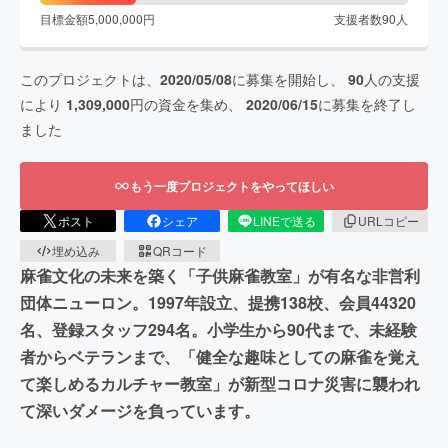
目標金額
5,000,000
円
支援者数
90
人
このプロジェクトは、
2020/05/08
に募集を開始し、
90
人の支援
により
1,309,000
円の資金を集め、
2020/06/15
に募集を終了し
ました
もう一度プロジェクトをやってほしい
ポスト
シェア
LINEで送る
URLコピー
埋め込み
QRコード
麻雀文化の未来を築く「子供麻雀教室」が有名な非営利
団体ニューロン。1997年設立、提携138校、会員44320
名、登録スタッフ294名。小学生から90代まで、未経験
者からベテランまで、「健全な趣味としての麻雀を覚え
て楽しめるカルチャー教室」が新型コロナ災害に襲われ
て深いダメージを負っています。