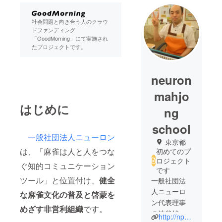
社会問題と向き合う人のクラウ
ドファンディング
「GoodMorning」にて実施され
たプロジェクトです。
neuron
mahjo
はじめに
ng
school
一般社団法人ニューロン
東京都
は、「麻雀は人と人をつな
初めてのプ
ロジェクト
ぐ知的コミュニケーション
です
ツール」と位置付け、
健全
一般社団法
人ニューロ
な麻雀文化の普及と啓蒙を
ン代表理事
めざす非営利組織
です。
の池谷雄一
http://npo-neuron.com/index.html