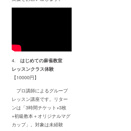
錦糸町
校 随
時 8.
米丸祐
介／
ニュー
ロン伊
勢佐木
校責任
者／初
級向け
「中級
へのス
4.
はじめての麻雀教室
テップ
レッスンクラス体験
アッ
プ」／
【10000円】
伊勢佐
木校
毎日
プロ講師によるグループ
10:00-
16:00
レッスン講座です。リター
9. 竹
内隆之
ンは「3時間チケット×3枚
／著書
「アガ
+初級教本＋オリジナルマグ
リ率5%
カップ」。対象は未経験
アップ
何切