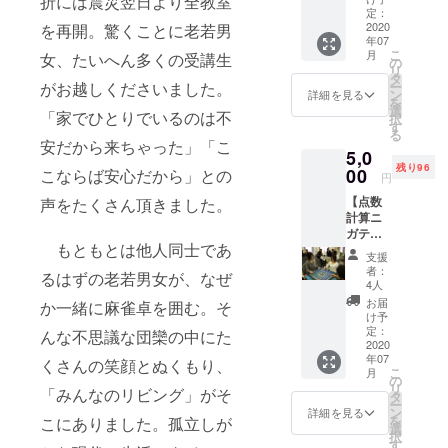
折には震災翌日より全教室
えて楽しめ
ドーや
受講で
定：
の未来
る麻雀コ
丸井な
2020
を再開。驚くことに老若男
きる環
を築く
年07
どの大
ミュニ
境を専
施設事
こ
月
女、たいへん多くの受講生
型商業
門施設
の
業へご
ティ」普及
リ
施設へ
12校で
タ
支援を
ー
がお越しくださいました。
に人生をall-
出店。
常時提
ン
お願い
詳細を見る
を
過去百
供して
選
inします。
致しま
「家でひとりでいるのは不
択
年の麻
いま
す
す。 ★
る
雀を取
す。こ
お礼状
安だから来ちゃった」「こ
5,0
り巻く
の福祉
（pdf）
残り96
環境、
00
事業を
こならば安心だから」との
を弊社
円
社会で
守り、
事務局
【点数
声をたくさん頂きました。
の立ち
さらに
neuron
計算ニ
位置か
他の地
1997o
ガテＯ
ら脱却
域にも
ffice@g
もともとは他人同士であ
Ｋの麻
し、子
広げて
mail.co
支援
雀大
供でも
ゆくた
m より
者：
るはずの老若男女が、なぜ
会】気
安心し
めにご
4人
メール
軽に楽
て通え
支援を
にて送
お届
か一緒に麻雀卓を囲む。そ
しめる
るよう
お願い
け予
ります
親睦大
な、よ
定：
致しま
んな不思議な団欒の中にた
（2020
会「月
2020
り広く
す。 ★
年7月
年07
例祭」
社会に
くさんの笑顔とぬくもり、
お礼状
中）
こ
月
にご参
認知さ
の
（pdf）
リ
「みんなのリビング」がそ
加いた
れうる
タ
を弊社
ー
だけま
業態へ
ン
事務局
詳細を見る
を
こにありました。孤立しが
す。
進化さ
選
neuron
択
「参加
せるべ
す
1997o