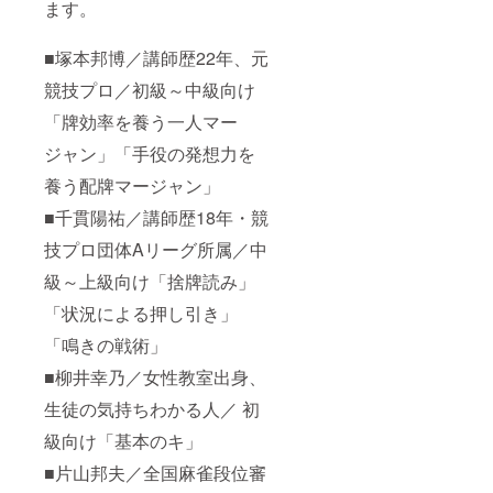
ます。
■塚本邦博／講師歴22年、元
競技プロ／初級～中級向け
「牌効率を養う一人マー
ジャン」「手役の発想力を
養う配牌マージャン」
■千貫陽祐／講師歴18年・競
技プロ団体Aリーグ所属／中
級～上級向け「捨牌読み」
「状況による押し引き」
「鳴きの戦術」
■柳井幸乃／女性教室出身、
生徒の気持ちわかる人／ 初
級向け「基本のキ」
■片山邦夫／全国麻雀段位審