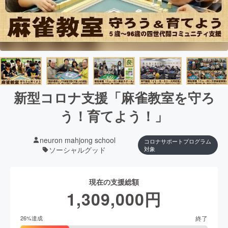
新型コロナ支援「麻雀教室を守ろ
う！育てよう！」
neuron mahjong school
コロナサポートプログラム
ソーシャルグッド
対象
現在の支援総額
1,309,000
円
終了
26
%達成