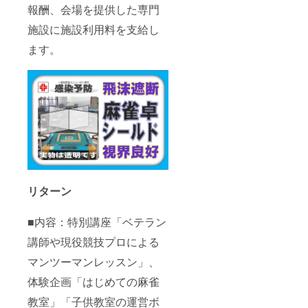
サイト
（掲示
中級～
報酬、会場を提供した専門
「基本
および
開始：
上級向
を学ぼ
専門施
2020/7/
施設に施設利用料を支給し
け「捨
う」
設へ掲
1-） ★
牌読
「役を
示させ
ます。
ご希望
み」
学ぼ
て頂き
の方に
「状況
う」
ます。
オリジ
による
「おり
掲載希
ナルマ
押し引
方の基
望のお
グカッ
き」
本」／
名前を
プを進
「大局
蒲田
備考欄
呈。受
観によ
校 土
にご記
け渡し
る戦
13:00-
載くだ
は
術」／
17:00
さい。
ニュー
川崎校
6. 庄
また、
ロン麻
／水
司麗子
匿名希
雀ス
日 他
／競技
望の方
クール
要相談
プロ／
リターン
はその
専門施
3. 柳
初級～
旨を備
設にて
井幸乃
上級む
考欄へ
（受け
／女性
け「基
■内容：特別講座「ベテラン
記して
渡し期
教室出
本戦
下さい
間：
身、生
講師や現役競技プロによる
術」
ますよ
2020/7/
徒の気
「読み
うお願
1-
持ちわ
マンツーマンレッスン」、
のテク
い致し
2020/11
かる人
ニッ
ます
体験企画「はじめての麻雀
/30）
／ 初級
ク」
（掲示
向け
「プロ
教室」「子供教室の運営ボ
開始：
「基本
のオリ