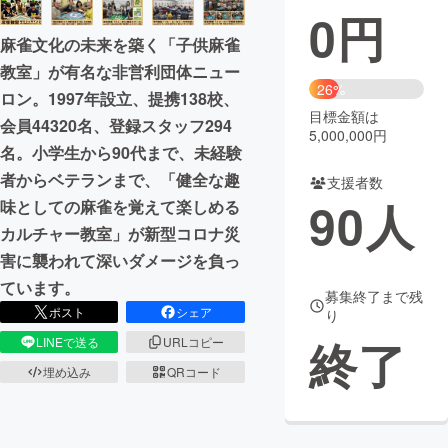
0
円
まちづくり・地域活性化
麻雀文化の未来を築く「子供麻雀
教室」が有名な非営利団体ニュー
26%
ロン。1997年設立、提携138校、
CAMPFIRE for Social Good
CAMPFIRE Creation
目標金額は
会員44320名、登録スタッフ294
CAMPFIREふるさと納税
machi-ya
コミュニティ
5,000,000円
名。小学生から90代まで、未経験
者からベテランまで、「健全な趣
支援者数
90
人
味としての麻雀を覚えて楽しめる
カルチャー教室」が新型コロナ災
害に襲われて深いダメージを負っ
ています。
募集終了まで残
ポスト
シェア
り
終了
LINEで送る
URLコピー
埋め込み
QRコード