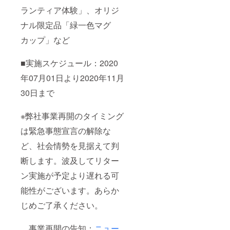
2020/7/
のキ」
ジナル
ランティア体験」、オリジ
1-） ★
／大井
手筋」
ご希望
町校・
ナル限定品「緑一色マグ
「最短
の方に
火金
リーチ
オリジ
13:00-
カップ」など
への牌
ナルマ
16:00
効率」
グカッ
月木
「守備
プを進
■実施スケジュール：2020
17:00-
の基
呈。受
20:00
本」
年07月01日より2020年11月
け渡し
4. 片
「複雑
は
山邦夫
なルー
30日まで
ニュー
／全国
ル解
ロン麻
麻雀段
説」
雀ス
位審査
※弊社事業再開のタイミング
「作法
クール
会六段
マナー
専門施
／初級
は緊急事態宣言の解除な
指導」
設にて
～中級
／赤羽
（受け
ど、社会情勢を見据えて判
向け
校ほか
渡し期
「麻雀
10:00-
間：
断します。波及してリター
ステッ
17:00
2020/7/
プアッ
他
ン実施が予定より遅れる可
1-
プ講
7. 野
2020/11
座」／
村なつ
能性がございます。あらか
/30）
南大沢
／
校 木
じめご了承ください。
ニュー
土
ロン錦
11:00-
糸町校
18:00・
事業再開の告知：
ニュー
責任者