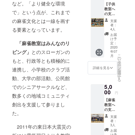
守り、
本代表とな
など。「より健全な環境
【子供
の立ち
さらに
教室へ
り銅メダル
位置か
他の地
で」という点が、これまで
の支援
ら脱却
域にも
を獲得する
金】現
し、子
広げて
の麻雀文化とは一線を画す
支援
まで、親族
在、子
供でも
ゆくた
者：
供専用
安心し
る要素となっています。
を含めた周
めにご
4人
講座を
て通え
支援を
お届
囲の理解を
東京で
るよう
お願い
け予
得るのに苦
月2回、
「麻雀教室はみんなのリ
な、よ
定：
致しま
大阪で
2020
り広く
す。 ★
心してきま
ビング」
とのスローガンの
年07
月1回、
社会に
お礼状
こ
した。日本
月
ボラン
認知さ
の
（pdf）
もと、行政等とも積極的に
リ
ティア
での麻雀の
れうる
タ
を弊社
ー
で実施
業態へ
ン
事務局
詳細を見る
連携し、小学校のクラブ活
歴史はわず
を
してい
進化さ
選
neuron
択
か100余年。
ます。
せるべ
す
1997o
動、大学の部活動、公民館
る
小学生
く、革
次の百年は
ffice@g
5,0
を中心
でのシニアサークルなど、
新的な
mail.co
麻雀文化が
に毎回
00
アプ
m より
円
数多くの地域コミュニティ
明るい日差
30-40名
ローチ
メール
【麻雀
の参加
で社会
にて送
しのもとで
創出を支援して参りまし
教室へ
があり
に根を
ります
広まるよう
の支援
ます。
張り巡
（2020
た。
金】
他に一
に「子供か
らせよ
年7月
支援
2018年
般会員
うとし
中）
者：
らシニアま
度より
（保護
ていま
3人
2011年の東日本大震災の
で気軽に覚
イトー
者）と
す。麻
お届
ヨーカ
一緒に
雀文化
け予