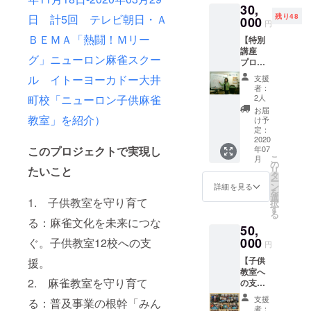
の候補
m より
30,
本+オリ
記載く
をご案
日程を
メール
残り48
日 計5回 テレビ朝日・Ａ
ジナル
000
ださい
内しま
ご案内
円
にて送
マグ
【川崎
す。受
しま
ります
ＢＥＭＡ「熱闘！Ｍリー
【特別
カッ
校 蒲
講者様
す。候
（2020
講座
プ」を
田校
と担当
補日程
年7月
グ」ニューロン麻雀スクー
プロ講
ご予約
大井町
講師の
より選
中） ★
師によ
いただ
校 丸
都合の
ル イトーヨーカドー大井
択して
支援
ご希望
るグ
いた校
井溝口
よい日
者：
ご予約
の方に
ループ
舎にて
校 錦
2人
町校「ニューロン子供麻雀
時を調
くださ
オリジ
レッス
進呈。
糸町
整し、
お届
い。
ナルマ
ン2-3名
教室」を紹介）
対象は
校】
け予
ご予約
グカッ
様×3時
未経験
定：
（チ
いただ
プを進
間】事
2020
者、初
ケット
きま
呈。受
年07
このプロジェクトで実現し
前予約
心者、
有効期
す。
け渡し
こ
月
制で
ゲーム
の
限：
1. 塚
は
リ
たいこと
す。受
経験者
タ
2020/7/
本邦博
ニュー
ー
講は2-3
など。
ン
1-
詳細を見る
／講師
ロン麻
を
名様に
受講に
選
2020/11
歴22
1. 子供教室を守り育て
雀ス
択
て。お
際して
す
/30）
年、元
クール
る
申し込
は弊社
る：麻雀文化を未来につな
競技プ
専門施
50,
み・お
会員登
ロ／初
設にて
支払い
000
録（登
ぐ。子供教室12校への支
級～中
円
（受け
は代表
録費・
級向け
渡し期
【子供
援。
者様が
年会費
「牌効
間：
教室へ
一括し
なし）
率を養
2020/7/
2. 麻雀教室を守り育て
の支援
て行っ
が必要
う一人
1-
金】現
て下さ
です。
マー
支援
る：普及事業の根幹「みん
2020/11
在、子
い。講
★参加
者：
ジャ