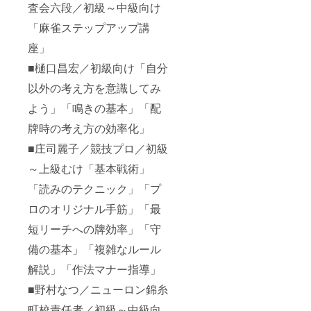
査会六段／初級～中級向け
「麻雀ステップアップ講
座」
■樋口昌宏／初級向け「自分
以外の考え方を意識してみ
よう」「鳴きの基本」「配
牌時の考え方の効率化」
■庄司麗子／競技プロ／初級
～上級むけ「基本戦術」
「読みのテクニック」「プ
ロのオリジナル手筋」「最
短リーチへの牌効率」「守
備の基本」「複雑なルール
解説」「作法マナー指導」
■野村なつ／ニューロン錦糸
町校責任者／初級～中級向