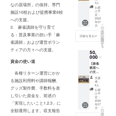
/30）
供専用
師ごと
を希望
3人
ン」
なの居場所」の保持。専門
講座を
にレベ
する校
お届
「手役
東京で
ル設
名を備
け予
施設10校および提携事業6校
の発想
月2回、
定・
定：
考欄に
力を養
大阪で
2020
テー
への支援。
記載く
う配牌
年07
月1回、
マ・会
ださい
マー
こ
月
3. 麻雀講師を守り育て
ボラン
場を設
の
【川崎
ジャ
リ
ティア
定して
タ
校 蒲
ン」／
ー
る：普及事業の担い手「麻
で実施
いま
ン
田校
詳細を見る
蒲田
を
してい
す。受
選
大井町
校・水
雀講師」および運営ボラン
択
ます。
講に際
す
校 丸
10:00-
る
小学生
しては
井溝口
ティアの方々への支援。
13:00
50,
を中心
弊社会
校 赤
日月水
に毎回
000
員登録
羽校】
円
19:00-
30-40名
（登録
資金の使い道
（チ
20:30他
【麻雀
の参加
費・年
ケット
2. 千
教室へ
があり
会費な
有効期
貫陽祐
の支援
ます。
各種リターン運営にかか
し）が
限：
／講師
金】
他に一
必要で
2020/7/
支援
歴18
る施設利用料や講師報酬、
2018年
般会員
す。 ★
1-
者：
年・競
度より
（保護
下記リ
6人
2020/11
技プロ
グッズ製作費、手数料を差
イトー
者）と
ストよ
/31） ※
お届
団体A
ヨーカ
一緒に
り担当
け予
弊社事
し引いた資金を、前述の
リーグ
ドーや
受講で
定：
講師を
務局
所属／
丸井な
2020
きる環
選択し
neuron
「実現したいこと1.2.3」に
中級～
年07
どの大
境を専
て備考
1997o
上級向
こ
月
型商業
門施設
の
全額運用します。収支報告
欄に記
ffice@g
け「捨
リ
施設へ
12校で
タ
載くだ
mail.co
牌読