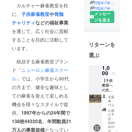
と申しま
https://www.youtube.com/embed/9Kq0rJONMgM
カルチャー麻雀教室を柱
す。健全な
https://www.youtube.com/channel/UCzsXE-zzHD4t2mYAdPaLM9g
メッセー
に、
子供麻雀教室
や
骨髄
麻雀の普及
ジを送る
に「人生」
チャリティ
などの福祉事業
を賭け、学
を通じて、広く社会に貢献
生時代に非
することを目的に活動して
営利組織を
リターンを
立ち上げて
います。
早24年。活
選ぶ
動を始めた
統括する麻雀教室ブラン
1997年当時
1,0
ド「
ニューロン麻雀スクー
00
は「子供に
円
ル
」では、小学生から90代
麻雀を教え
【子供
る」と口に
教室へ
の方まで、健全な趣味とし
の支援
するだけで
金】現
ての麻雀を覚えて楽しめる
支援
不審者扱
在、子
者：
機会を様々なスタイルで提
供専用
い。しかし
17人
講座を
お届
時代は移
供。
1997年からの24年間で
東京で
け予
り、今では
月2回、
定：
138校44320名、年間動員21
大阪で
2020
子供たちが
年07
月1回、
万人の事業規模
となってい
「麻雀プロ
こ
月