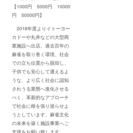
校ほか
形」／
【1000円 5000円 10000
10:00-
南大沢
17:00
校 木
円 50000円】
他
土
7. 野
11:00-
村なつ
2018年度よりイトーヨー
18:00・
／
町田
ニュー
カドーや丸井などの大型商
校 随
ロン錦
時
業施設へ出店。過去百年の
糸町校
責任者
麻雀を取り巻く環境、社会
／初級
～中級
での立ち位置から脱却し、
向け
「牌効
子供でも安心して通えるよ
率の基
礎」
うな、より広く社会に認知
「捨て
されうる業態へ進化させる
牌読み
の基
べく、革新的なアプローチ
礎」
「点数
で社会に根を張り巡らせよ
計算の
習得」
うとしています。麻雀文化
「全種
類の役
の未来を築く施設事業へご
の習
支援をお願い致します。
得」／