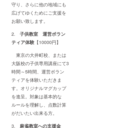
初級～
守り、さらに他の地域にも
「中級
上級む
へのス
け「基
広げてゆくためにご支援を
テップ
本戦
アッ
お願い致します。
術」
プ」／
「読み
伊勢佐
のテク
木校
2.
子供教室 運営ボラン
ニッ
毎日
ク」
10:00-
ティア体験
【10000円】
「プロ
16:00
のオリ
9. 竹
ジナル
東京の大井町校、または
内隆之
手筋」
／著書
「最短
大阪校の子供専用講座にて3
「アガ
リーチ
リ率5%
時間～5時間、運営ボラン
への牌
アップ
効率」
何切
ティアを体験いただきま
「守備
る」(監
の基
修 小林
す。オリジナルマグカップ
本」
剛プロ)
「複雑
を進呈。対象は基本的な
アマゾ
なルー
ン麻雀
ル解
ルールを理解し、点数計算
本売上1
説」
位／初
がだいたい出来る方。
「作法
級～中
マナー
級向け
指導」
「多面
3.
麻雀教室への支援金
／赤羽
待ちの