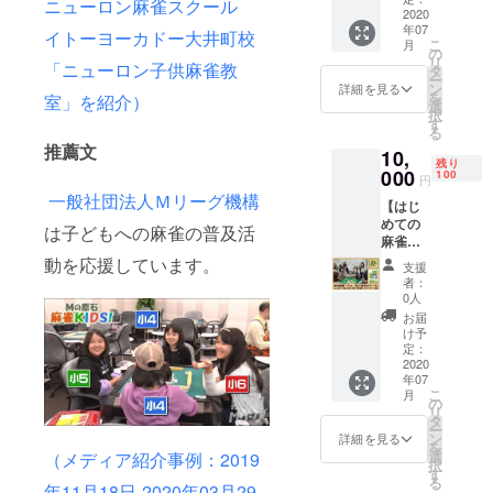
【川崎
備考欄
ニューロン麻雀スクール
雀ス
会員限
2020
し）が
校 蒲
にご記
クール
年07
定で
必要で
イトーヨーカドー大井町校
田校
載くだ
専門施
こ
月
す。
す。 ★
の
大井町
さい。
設にて
リ
「受講
「ニューロン子供麻雀教
下記リ
タ
校 丸
また、
（受け
ー
1000円
ストよ
ン
井溝口
詳細を見る
匿名希
渡し期
を
室」を紹介）
チケッ
り担当
選
校 赤
望の方
間：
択
ト×11
講師を
す
羽校
はその
2020/7/
る
枚」を
選択し
池袋
旨を備
1-
推薦文
10,
下記の
て備考
校】
考欄へ
残り
2020/11
手続き
000
欄に記
100
（チ
記して
円
/30）
で選択
載くだ
ケット
下さい
一般社団法人Ｍリーグ機構
【はじ
した校
さい
有効期
ますよ
めての
舎にて
（実施
限：
は子どもへの麻雀の普及活
うお願
麻雀教
進呈。
期間：
2020/7/
い致し
室
中級
動を応援しています。
2020/7/
1-
ます
支援
レッス
コース
1-
2020/11
者：
（掲示
ンクラ
および
2020/11
0人
/31） ※
開始：
ス体
経験者
/30） ※
弊社事
お届
2020/7/
験】プ
コース
弊社事
け予
務局
1-） ★
ロ講師
にてご
定：
務局
neuron
お礼状
による
2020
利用い
neuron
1997o
（pdf）
年07
グルー
ただけ
1997o
ffice@g
を弊社
こ
月
プレッ
ます。
の
ffice@g
mail.co
事務局
リ
スン。
★受講
タ
mail.co
m より
neuron
ー
「3時間
を希望
ン
m より
詳細を見る
メール
1997o
を
チケッ
する校
選
メール
（メディア紹介事例：2019
にて初
ffice@g
択
ト×3枚
名を備
す
にて候
回受講
mail.co
る
+初級教
年11月18日-2020年03月29
考欄に
補日程