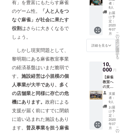
ティア
有」を豊富にもたらす麻雀
般会員
弊社会
m より
者：
1-
体験】
（保護
員登録
8人
メール
2020/11
のゲーム性。
「人と人をつ
東京の
者）と
（登録
にて送
お届
/30）
大井町
一緒に
費・年
け予
ります
なぐ麻雀」が社会に果たす
校、ま
受講で
定：
会費な
（2020
たは大
2020
きる環
し）が
年7月
役割
はさらに大きくなるで
年07
阪校の
境を専
必要で
中） ★
こ
月
子供専
門施設
の
す。 ★
しょう。
ご希望
リ
用講座
12校で
タ
参加を
の方に
ー
にて3時
常時提
ン
希望す
詳細を見る
オリジ
を
間～5時
しかし現実問題として、
供して
選
る校名
ナルマ
択
間、運
いま
す
を1つ選
グカッ
る
黎明期にある麻雀教室事業
営ボラ
す。こ
択して
プを進
10,
ンティ
の福祉
備考欄
呈。受
の経済基盤はいまだ脆弱で
アを体
000
事業を
に記載
け渡し
円
験いた
守り、
くださ
は
す。
施設経営は小規模の個
【麻雀
だきま
さらに
い【川
ニュー
教室へ
す。対
他の地
崎校
人事業が大半であり、多く
ロン麻
の支援
象は基
域にも
大井町
雀ス
金】
本的な
広げて
の店舗業と同様に存亡の危
校 赤
クール
支援
2018年
ルール
ゆくた
羽校
者：
専門施
度より
機にあります。
政府による
を理解
めにご
9人
錦糸町
設にて
イトー
し、点
支援を
校】
お届
（受け
支援が届く前にすでに閉鎖
ヨーカ
数計算
お願い
け予
（チ
渡し期
ドーや
がだい
定：
致しま
ケット
間：
に追い込まれた施設もあり
丸井な
2020
たい出
す。 ★
有効期
2020/7/
年07
どの大
来る
お名前
間：
1-
ます。
普及事業を担う麻雀
こ
月
型商業
方。 ★
の
を公式
2020/7/
2020/11
リ