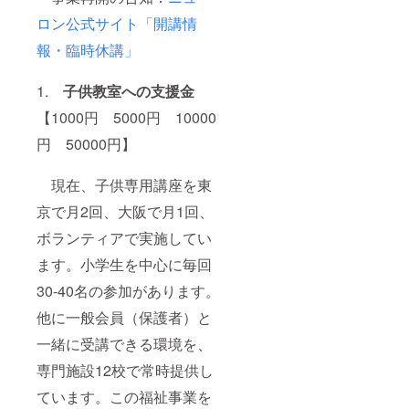
町田
／初級
ロン公式サイト「開講情
校 随
～中級
時 5.
向け
報・臨時休講」
樋口昌
「牌効
宏／初
率の基
級向け
礎」
1.
子供教室への支援金
「自分
「捨て
以外の
【1000円 5000円 10000
牌読み
考え方
の基
を意識
円 50000円】
礎」
してみ
「点数
よう」
計算の
現在、子供専用講座を東
「鳴き
習得」
の基
「全種
京で月2回、大阪で月1回、
本」
類の役
「配牌
の習
ボランティアで実施してい
時の考
得」／
え方の
ます。小学生を中心に毎回
錦糸町
効率
校 随
化」／
30-40名の参加があります。
時 8.
蒲田
米丸祐
他に一般会員（保護者）と
校 土
介／
13:00-
ニュー
一緒に受講できる環境を、
17:00
ロン伊
6. 庄
勢佐木
専門施設12校で常時提供し
司麗子
校責任
／競技
者／初
ています。この福祉事業を
プロ／
級向け