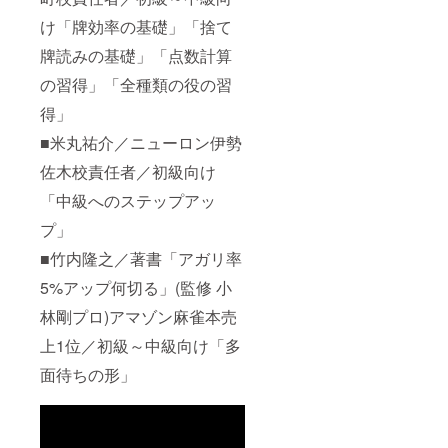
け「牌効率の基礎」「捨て
牌読みの基礎」「点数計算
の習得」「全種類の役の習
得」
■米丸祐介／ニューロン伊勢
佐木校責任者／初級向け
「中級へのステップアッ
プ」
■竹内隆之／著書「アガリ率
5%アップ何切る」(監修 小
林剛プロ)アマゾン麻雀本売
上1位／初級～中級向け「多
面待ちの形」