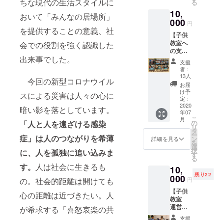
ちな現代の生活スタイルに
る
チケッ
く、革
ffice@g
10,
ト3000
新的な
mail.co
おいて「みんなの居場所」
円相当
000
アプ
m より
円
＋オリ
ローチ
を提供することの意義、社
メール
【子供
ジナル
で社会
にて送
教室へ
マグ
会での役割を強く認識した
に根を
ります
の支援
カッ
張り巡
（2020
出来事でした。
金】現
プ」を
らせよ
年7月
支援
在、子
ご予約
うとし
中） ★
者：
供専用
いただ
ていま
13人
ご希望
今回の新型コロナウイル
講座を
いた校
す。麻
の方に
お届
東京で
舎にて
雀文化
け予
オリジ
スによる災害は人々の心に
月2回、
進呈
定：
の未来
ナルマ
大阪で
2020
（開催
を築く
グカッ
暗い影を落としています。
年07
月1回、
当日
施設事
プを進
こ
月
ボラン
可）。
の
「人と人を遠ざける感染
業へご
呈。受
リ
ティア
対象は
タ
支援を
け渡し
ー
で実施
症」は人のつながりを希薄
基本的
ン
お願い
詳細を見る
は
を
してい
なルー
選
致しま
ニュー
択
に、人を孤独に追い込みま
ます。
ルを理
す
す。 ★
ロン麻
る
小学生
解し、
お礼状
雀ス
す。
人は社会に生きるも
10,
を中心
点数計
（pdf）
クール
残り22
に毎回
000
算がだ
を弊社
専門施
円
の。社会的距離は開けても
30-40名
いたい
事務局
設にて
【子供
の参加
出来る
neuron
心の距離は近づきたい。人
（受け
教室
があり
方。受
1997o
渡し期
運営ボ
ます。
が希求する「喜怒哀楽の共
講に際
ffice@g
間：
ラン
他に一
しては
mail.co
2020/7/
支援