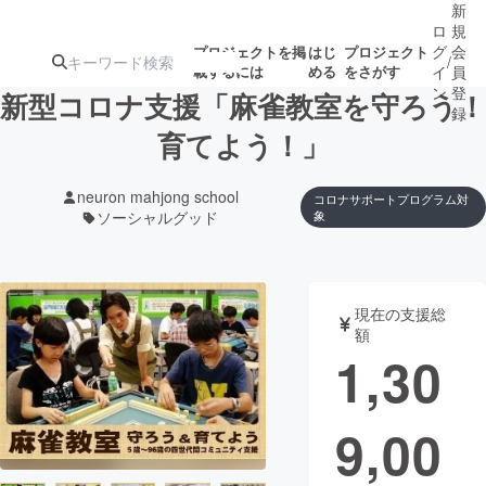
新
ロ
規
グ
会
プロジェクトを掲
はじ
プロジェクト
/
載するには
める
をさがす
イ
員
ン
登
新型コロナ支援「麻雀教室を守ろう！
録
育てよう！」
人気のプロ
注目のリ
注目の新着プロ
募集終了が近いプ
もうすぐ公開
neuron mahjong school
コロナサポートプログラム対
ジェクト
ターン
ジェクト
ロジェクト
されます
ソーシャルグッド
象
アート・写真
音楽
現在の支援総
額
テクノロジー・ガジェット
ゲーム・サ
1,30
映像・映画
書籍・雑誌
9,00
ビジネス・起業
チャレンジ