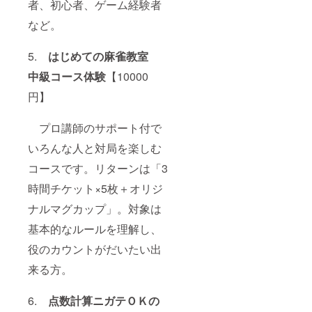
者、初心者、ゲーム経験者
る」(監
修 小林
など。
剛プロ)
アマゾ
ン麻雀
5.
はじめての麻雀教室
本売上1
位／初
中級コース体験
【10000
級～中
円】
級向け
「多面
待ちの
プロ講師のサポート付で
形」／
南大沢
いろんな人と対局を楽しむ
校 木
土
コースです。リターンは「3
11:00-
18:00・
時間チケット×5枚＋オリジ
町田
ナルマグカップ」。対象は
校 随
時
基本的なルールを理解し、
役のカウントがだいたい出
来る方。
6.
点数計算ニガテＯＫの