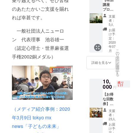
乗り越えるべく、ぜひ皆様
＋オリ
で社会
大阪校
2020/7/
講座
ジナル
に根を
の候補
1-） ★
のあたたかいご支援を賜れ
プロ講
マグ
張り巡
日程を
お礼状
師によ
カッ
らせよ
提示し
（pdf）
支援
れば幸甚です。
るマン
プ」を
うとし
ます。
者：
を弊社
ツーマ
ご予約
ていま
5人
会場と
事務局
ンレッ
いただ
す。麻
日時を
お届
一般社団法人ニューロ
neuron
スン90
いた校
雀文化
け予
選択し
1997o
分】事
舎にて
定：
ン 代表理事 池谷雄一
の未来
てご予
ffice@g
前予約
2020
進呈。
を築く
約くだ
mail.co
年07
制で
（認定心理士・世界麻雀選
対象は
施設事
さい。
m より
こ
月
す。講
基本的
の
業へご
メール
リ
手権2002銅メダル）
師ごと
なルー
タ
支援を
にて送
ー
にレベ
ルを理
ン
お願い
詳細を見る
ります
を
ル設
解し、
選
致しま
（2020
択
定・
役のカ
す
す。 ★
年7月
る
テー
ウント
お名前
中） ★
10,
マ・会
がだい
を公式
ご希望
残り
場を設
000
たい出
177
サイト
円
の方に
定して
来る
および
オリジ
【お得
いま
方。 ★
専門施
ナルマ
な回数
す。受
参加を
設へ掲
グカッ
券】販
講に際
希望す
示させ
プを進
（メディア紹介事例：2020
売対象
しては
る校名
て頂き
支援
呈。受
は
弊社会
を備考
ます。
者：
け渡し
年3月9日 tokyo mx
ニュー
員登録
欄に記
23人
掲載希
は
ロン麻
（登録
載くだ
望のお
お届
news「子どもの未来」
ニュー
雀ス
費・年
さい
け予
名前を
ロン麻
クール
会費な
定：