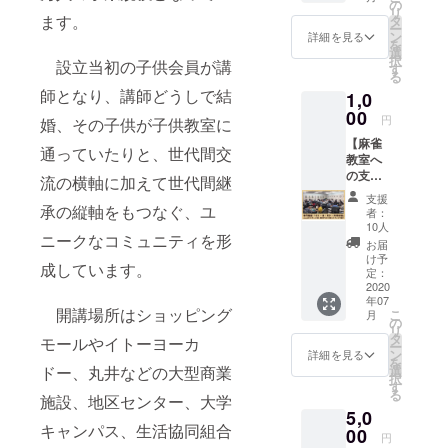
ボラン
の
リ
になる！」
ティア
ます。
タ
ー
で実施
ン
詳細を見る
と元気に叫
を
してい
選
択
び、親もそ
設立当初の子供会員が講
ます。
す
る
小学生
んな姿を微
師となり、講師どうしで結
1,0
を中心
笑ましく見
に毎回
00
円
婚、その子供が子供教室に
守ってくだ
30-40名
【麻雀
の参加
さる時代
通っていたりと、世代間交
教室へ
があり
に。とはい
の支援
ます。
流の横軸に加えて世代間継
金】
え、まだま
他に一
支援
2018年
般会員
承の縦軸をもつなぐ、ユ
者：
だ過去のイ
度より
（保護
10人
メージは払
ニークなコミュニティを形
イトー
者）と
お届
ヨーカ
一緒に
拭されたと
け予
成しています。
ドーや
受講で
定：
はいえず、
丸井な
2020
きる環
年07
いまだ世間
どの大
境を専
開講場所はショッピング
こ
月
型商業
門施設
の
の風は麻雀
リ
施設へ
12校で
タ
モールやイトーヨーカ
ー
文化に冷た
出店。
常時提
ン
詳細を見る
を
過去百
く。私自
供して
選
ドー、丸井などの大型商業
択
年の麻
いま
す
身、2002年
る
雀を取
施設、地区センター、大学
す。こ
の世界麻雀
5,0
り巻く
の福祉
キャンパス、生活協同組合
環境、
00
事業を
選手権で日
円
社会で