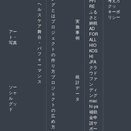
考え方
PFI
ヘ
グ
クッ
RE
ル
と
キーポ
ふる
ス
は
リシー
さと
ケ
プ
実
納税
ア
ロ
施
AD
アー
舞
ジ
事
FOR
ト・
台
ェ
例
ALL
写真
・
ク
HIO
パ
ト
KOS
フ
の
HI
ォ
作
JFA
ー
り
クラ
マ
方
ウド
ン
プ
統
ファ
ス
ロ
計
ン
ソー
ジ
デ
ディ
シャ
ェ
ー
ング
ル
ク
タ
mac
グッ
ト
hi-ya
ド
の
補助
広
金申
め
請サ
方
ポー