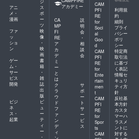
CAMPFIRE
ジ
CAM
アカデミー
アニ
ス
利用規
PFI
メ・
ポ
約
RE
漫画
ー
CA
説
細則
for
ツ
MP
明
プライ
Soci
ファ
映
FI
会
バシー
al
ッ
像
RE
・
ポリ
Goo
ショ
・
ア
相
シー
d
ン
映
カ
談
特定商
CAM
画
デ
会
取引法
PFI
ゲー
書
ミ
に基づ
RE
ム・
籍
ー
く表記
for
サー
・
と
情報セ
Ente
ビス
雑
は
キュリ
rtain
開発
誌
ク
サ
ティ方
men
出
ラ
ポ
針
t
版
ウ
ー
反社基
CAM
ビジ
ビ
ド
ト
本方針
PFI
ネ
ュ
フ
サ
カスタ
RE
ス・
ー
ァ
ー
マーハ
for
起業
テ
ン
ビ
ラスメ
Spor
ィ
デ
ス
ントに
ts
ー
ィ
対する
CAM
・
ン