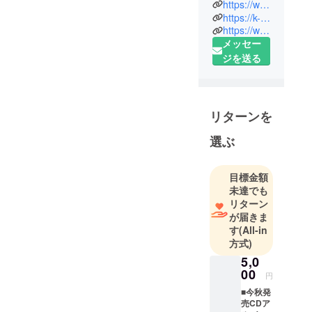
MANAGEME
https://www.youtube.com/channel/UCzHj3PMUo3xz_ymmceNO21g
NT.
https://k-c-r.jp/
https://www.youtube.com/channel/UCkLTmeYBnoVlKwS7kZ-eMKw
メッセー
KOTO
ジを送る
@koccyan92
5
TOKYO喫茶
リターンを
@KISSA_TO
KYO
選ぶ
狂い咲けセ
目標金額
ンターロー
未達でも
ド
リターン
@KURUIZA
が届きま
す
(All-in
KE_STAFF
方式)
5,0
00
円
■今秋発
売CDア