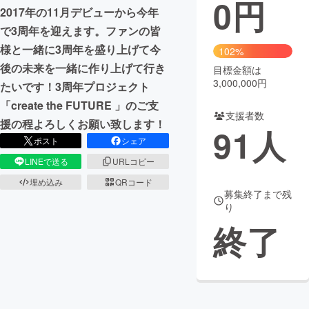
0
円
2017年の11月デビューから今年
まちづくり・地域活性化
で3周年を迎えます。ファンの皆
様と一緒に3周年を盛り上げて今
102%
後の未来を一緒に作り上げて行き
CAMPFIRE for Social Good
CAMPFIRE Creation
目標金額は
3,000,000円
たいです！3周年プロジェクト
CAMPFIREふるさと納税
machi-ya
コミュニティ
「create the FUTURE 」のご支
支援者数
援の程よろしくお願い致します！
91
人
ポスト
シェア
LINEで送る
URLコピー
埋め込み
QRコード
募集終了まで残
り
終了