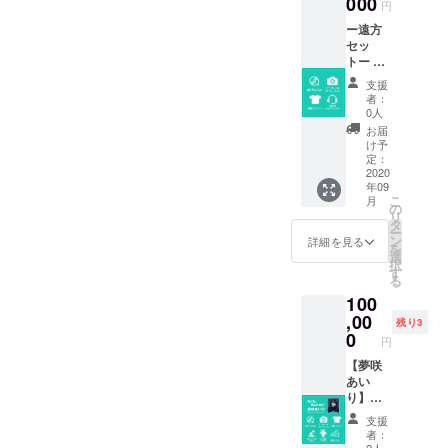
000
円
でお選
ー遠方
び頂け
セッ
ます。
トー ■
■BBQ
今秋発
オフ会
支援
売CDア
参加
者：
ルバム■
券-10/1
0人
ランダ
8開催※
お届
ムピン
雨天は
け予
チェキ
別の内
定：
（サイ
2020
容
年09
ン入
※1000
こ
月
り）■限
円程度
の
リ
定Tシャ
の飲食
タ
ー
ツ（ク
費別途
ン
詳細を見る
を
ラファ
かかり
選
択
ン限定
ます。
す
る
デザイ
100
ン）カ
ラー展
,00
残り3
開無
0
円
し/S～
XXLま
【夢咲
でお選
あい
び頂け
り】タ
ます。■
イプ ■
支援
生電
今秋発
者：
話-10/1
売CDア