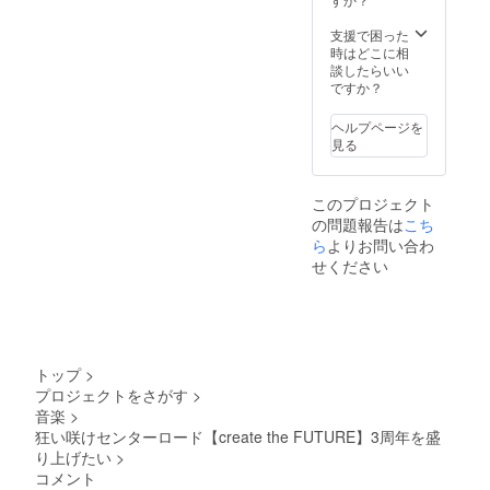
おりま
援者+同
場所か
影スケ
す。
伴4名＝
らの見
ジュー
支援で困った
全5名）
学の予
ルの都
時はどこに相
■狂咲
定で
合にな
談したらいい
barご招
す。 ■
りま
ですか？
待-10/1
個別オ
す。 現
7開催
フ会
地まで
ヘルプページを
LIVEと
（来栖
の交通
見る
同会場
萌々
費は御
で開
花）
負担下
催。 同
9/12開
さい。
このプロジェクト
伴者4名
催。都
メン
の問題報告は
こち
まで可
内にて1
バーと
能で
時間予
の交流
ら
よりお問い合わ
す。
定。※時
はござ
せください
（ご支
間と場
いませ
援者+同
所はこ
ん。 撮
伴4名＝
ちらで
影中の
全5名）
指定さ
為、お
※お一人
せて頂
静かに
様2杯の
きま
離れた
トップ
>
ドリン
す。メ
場所か
プロジェクトをさがす
>
クが付
ンバー
らの見
音楽
>
きま
と2人で
学の予
す。
1時間の
定で
狂い咲けセンターロード【create the FUTURE】3周年を盛
オフ会
す。 ■
り上げたい
>
とな
個別オ
コメント
り、ス
フ会