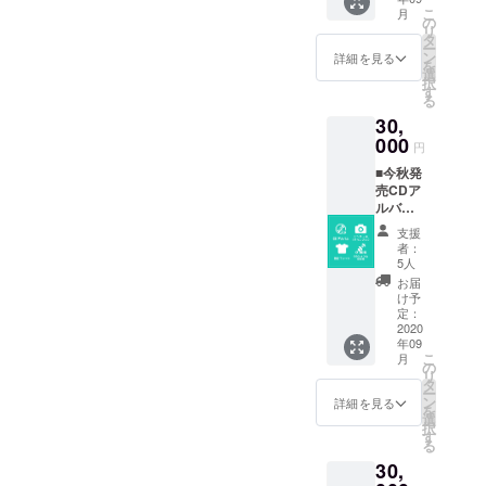
ツ（ク
こ
月
ラファ
の
リ
ン限定
タ
ー
デザイ
ン
詳細を見る
を
ン）カ
選
択
ラー展
す
る
開無
30,
し/S～
XXLま
000
円
でお選
■今秋発
び頂け
売CDア
ます。
ルバム■
ランダ
支援
ムピン
者：
チェキ
5人
（サイ
お届
ン入
け予
り）■限
定：
定Tシャ
2020
年09
ツ（ク
こ
月
ラファ
の
リ
ン限定
タ
ー
デザイ
ン
詳細を見る
を
ン）カ
選
択
ラー展
す
る
開無
30,
し/S～
XXLま