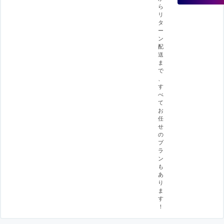
ら
リ
タ
ー
ン
配
送
ま
で
、
す
べ
て
お
任
せ
の
プ
ラ
ン
も
あ
り
ま
す
！