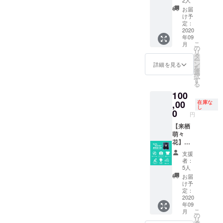
2人
す。メ
らの見
影スケ
■BBQ
（サイ
お届
ンバー
学の予
ジュー
オフ会
ン入
け予
と2人で
定で
ルの都
参加
り） ■
定：
1時間の
す。 ■
合にな
券-10/1
限定T
2020
年09
オフ会
個別オ
りま
8開催※
シャツ
こ
月
とな
フ会
す。 現
雨天は
（クラ
の
リ
り、ス
（木田
地まで
別の内
ファン
タ
ー
タッフ
葉音）
の交通
容
限定デ
ン
詳細を見る
を
は離れ
9/12開
費は御
※1000
ザイ
選
択
た場所
催。都
負担下
円程度
ン）カ
す
る
から同
内にて1
さい。
の飲食
ラー展
100
行致し
時間予
メン
費別途
開無
ます。※
定。※時
バーと
かかり
し/S～
,00
在庫な
し
同施設
間と場
の交流
ます。
XXLま
0
円
にて全
所はこ
はござ
■MV撮
でお選
メン
ちらで
いませ
影見学
び頂け
【来栖
バー同
指定さ
ん。 撮
券-こち
ます。
萌々
時に個
せて頂
影中の
らは日
■BBQ
花】タ
別オフ
きま
為、お
程が未
オフ会
イプ ■
支援
会を予
す。メ
静かに
定で
参加
今秋発
者：
定して
ンバー
離れた
す。撮
券-10/1
売CDア
5人
おりま
と2人で
場所か
影スケ
8開催※
ルバム
お届
す。
1時間の
らの見
ジュー
雨天は
■ランダ
け予
オフ会
学の予
ルの都
別の内
ムピン
定：
とな
定で
合にな
容
チェキ
2020
年09
り、ス
す。 ■
りま
※1000
（サイ
こ
月
タッフ
個別オ
す。 現
円程度
ン入
の
リ
は離れ
フ会
地まで
の飲食
り） ■