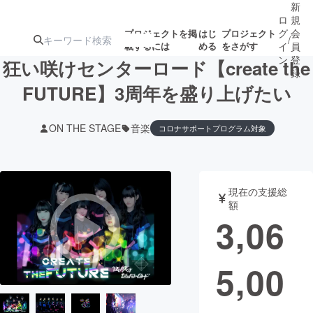
新
ロ
規
グ
会
プロジェクトを掲
はじ
プロジェクト
/
載するには
める
をさがす
イ
員
ン
登
狂い咲けセンターロード【create the
録
FUTURE】3周年を盛り上げたい
人気のプロ
注目のリ
注目の新着プロ
募集終了が近いプ
もうすぐ公開
ON THE STAGE
音楽
コロナサポートプログラム対象
ジェクト
ターン
ジェクト
ロジェクト
されます
アート・写真
音楽
現在の支援総
額
3,06
テクノロジー・ガジェット
ゲーム・サ
映像・映画
書籍・雑誌
5,00
ビジネス・起業
チャレンジ