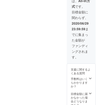
は、
All-In方
にて全
定。※時
為、お
■MV撮
ラー展
式
です。
メン
間と場
静かに
影見学
開無
バー同
所はこ
離れた
券-こち
し/S～
目標金額に
時に個
ちらで
場所か
らは日
XXLま
関わらず、
別オフ
指定さ
らの見
程が未
でお選
会を予
せて頂
学の予
定で
び頂け
2020/06/29
定して
きま
定で
す。撮
ます。
23:59:59
ま
おりま
す。メ
す。 ■
影スケ
■BBQ
す。
ンバー
君だけ
ジュー
オフ会
でに集まっ
と2人で
ライ
ルの都
参加
た金額が
1時間の
ブ-10/1
合にな
券-10/1
オフ会
7開催
りま
8開催※
ファンディ
とな
30分の
す。 現
雨天は
ングされま
り、ス
セット
地まで
別の内
タッフ
リスト
の交通
容
す。
は離れ
を決め
費は御
※1000
た場所
られま
負担下
円程度
から同
す※選択
さい。
の飲食
支援に関するよ
行致し
可能曲
メン
費別途
くある質問
ます。※
の中か
バーと
かかり
同施設
らお選
の交流
ます。
手数料はいく
にて全
び頂き
はござ
■MV撮
らかかります
メン
ます。
いませ
影見学
か？
バー同
同伴者4
ん。 撮
券-こち
時に個
名まで
影中の
らは日
目標金額に届
別オフ
可能で
為、お
程が未
かなかった場
会を予
す。
静かに
定で
合どうなりま
定して
（ご支
離れた
す。撮
すか？