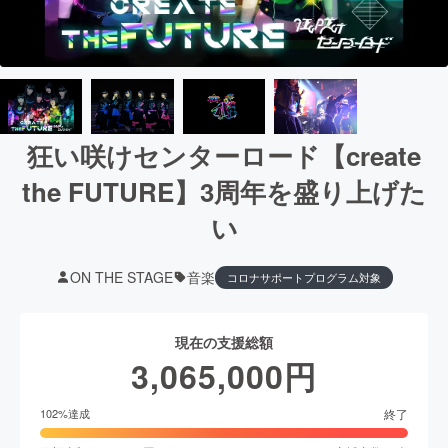
狂い咲けセンターロード【create
the FUTURE】3周年を盛り上げた
い
ON THE STAGE
音楽
コロナサポートプログラム対象
現在の支援総額
3,065,000
円
終了
102
%達成