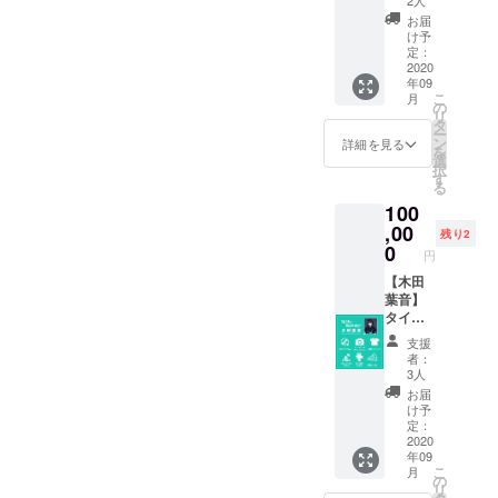
2人
8開催
ルバム
お届
Skype
■ランダ
け予
又は
ムピン
定：
ZOOM
チェキ
2020
年09
での5分
（サイ
こ
月
間メン
ン入
の
リ
バーは
り） ■
タ
ー
ランダ
限定T
ン
詳細を見る
を
ムで3名
シャツ
選
択
を予定
（クラ
す
る
してお
ファン
100
りま
限定デ
す。
ザイ
,00
残り2
（指
ン）カ
0
円
名・時
ラー展
間指定
開無
【木田
不可）
し/S～
葉音】
XXLま
タイプ
でお選
■今秋発
支援
び頂け
売CDア
者：
ます。
ルバム
3人
■BBQ
■ランダ
お届
オフ会
ムピン
け予
参加
チェキ
定：
券-10/1
（サイ
2020
年09
8開催※
ン入
こ
月
雨天は
り） ■
の
リ
別の内
限定T