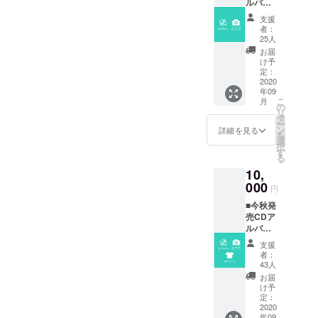
ルバム■
ランダ
支援
ムピン
者：
チェキ
25人
（サイ
お届
ン入
け予
り）
定：
2020
年09
こ
月
の
リ
タ
ー
ン
詳細を見る
を
選
択
す
る
10,
000
円
■今秋発
売CDア
ルバム■
ランダ
支援
ムピン
者：
チェキ
43人
（サイ
お届
ン入
け予
り）■限
定：
定Tシャ
2020
年09