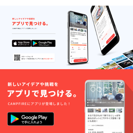
タッフ
（雪見
は離れ
もえ
た場所
り）
から同
9/12開
行致し
催。都
ます。※
内にて1
同施設
時間予
にて全
定。※時
メン
間と場
バー同
所はこ
時に個
ちらで
別オフ
指定さ
会を予
せて頂
定して
きま
おりま
す。メ
す。
ンバー
と2人で
1時間の
オフ会
とな
り、ス
タッフ
は離れ
た場所
から同
行致し
ます。※
同施設