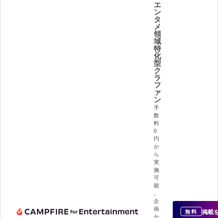
エ
ン
タ
メ
領
域
特
化
型
ク
ラ
フ
ァ
ン
手
数
料
0
円
か
ら
実
施
可
能
。
企
画
掲載
無料
か