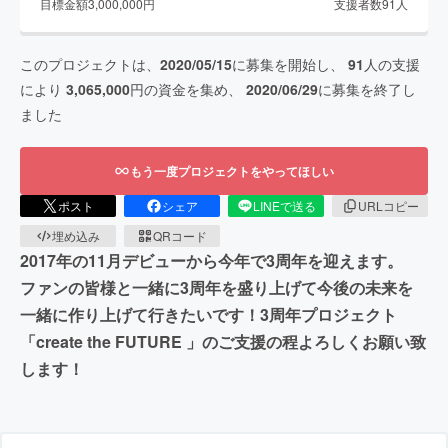
目標金額
3,000,000
円
支援者数
91
人
このプロジェクトは、
2020/05/15
に募集を開始し、
91
人の支援
により
3,065,000
円の資金を集め、
2020/06/29
に募集を終了し
ました
もう一度プロジェクトをやってほしい
ポスト
シェア
LINEで送る
URLコピー
埋め込み
QRコード
2017年の11月デビューから今年で3周年を迎えます。
ファンの皆様と一緒に3周年を盛り上げて今後の未来を
一緒に作り上げて行きたいです！3周年プロジェクト
「create the FUTURE 」のご支援の程よろしくお願い致
します！