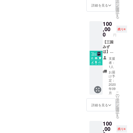
タ
ー
容
シャツ
ン
詳細を見る
を
※1000
（クラ
選
択
円程度
ファン
す
る
の飲食
限定デ
100
費別途
ザイ
かかり
ン）カ
,00
残り4
ます。
ラー展
0
円
■MV撮
開無
影見学
し/S～
【三国
券-こち
XXLま
みず
らは日
でお選
ほ】タ
程が未
び頂け
イプ ■
支援
定で
ます。
今秋発
者：
す。撮
■BBQ
売CDア
1人
影スケ
オフ会
ルバム
お届
ジュー
参加
■ランダ
け予
ルの都
券-10/1
ムピン
定：
合にな
8開催※
チェキ
2020
年09
りま
雨天は
（サイ
こ
月
す。 現
別の内
ン入
の
リ
地まで
容
り） ■
タ
ー
の交通
※1000
限定T
ン
詳細を見る
を
費は御
円程度
シャツ
選
択
負担下
の飲食
（クラ
す
る
さい。
費別途
ファン
100
メン
かかり
限定デ
バーと
ます。
ザイ
,00
残り4
の交流
■MV撮
ン）カ