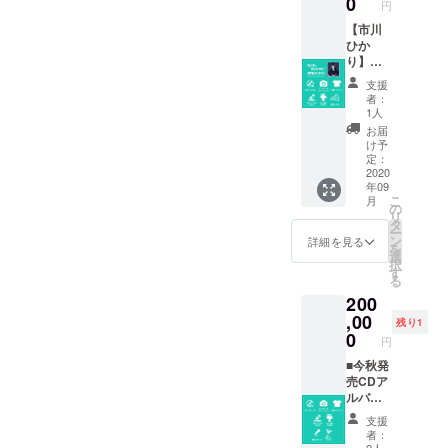
0
円
はござ
影見学
ラー展
いませ
券-こち
開無
【市川
ん。 撮
らは日
し/S～
ひか
影中の
程が未
XXLま
り】タ
為、お
定で
でお選
イプ ■
支援
静かに
す。撮
び頂け
今秋発
者：
離れた
影スケ
ます。
売CDア
1人
場所か
ジュー
■BBQ
ルバム
お届
らの見
ルの都
オフ会
■ランダ
け予
学の予
合にな
参加
ムピン
定：
定で
りま
券-10/1
チェキ
2020
年09
す。 ■
す。 現
8開催※
（サイ
こ
月
個別オ
地まで
雨天は
ン入
の
リ
フ会
の交通
別の内
り） ■
タ
ー
（夢咲
費は御
容
限定T
ン
詳細を見る
を
あい
負担下
※1000
シャツ
選
択
り）
さい。
円程度
（クラ
す
る
9/12開
メン
の飲食
ファン
200
催。都
バーと
費別途
限定デ
内にて1
の交流
かかり
ザイ
,00
残り1
時間予
はござ
ます。
ン）カ
0
円
定。※時
いませ
■MV撮
ラー展
間と場
ん。 撮
影見学
開無
■今秋発
所はこ
影中の
券-こち
し/S～
売CDア
ちらで
為、お
らは日
XXLま
ルバム
指定さ
静かに
程が未
でお選
■ランダ
支援
せて頂
離れた
定で
び頂け
ムピン
者：
きま
場所か
す。撮
ます。
チェキ