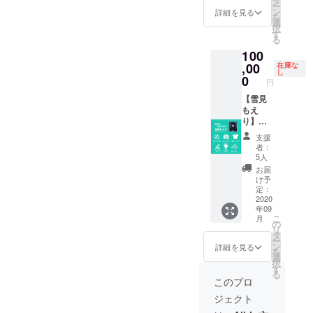
タ
ー
た場所
（三国
の交通
費別途
限定T
ン
詳細を見る
を
から同
みず
費は御
かかり
シャツ
選
択
行致し
ほ）
負担下
ます。
（クラ
す
る
ます。※
9/12開
さい。
■MV撮
ファン
100
同施設
催。都
メン
影見学
限定デ
にて全
内にて1
バーと
券-こち
ザイ
,00
在庫な
し
メン
時間予
の交流
らは日
ン）カ
0
円
バー同
定。※時
はござ
程が未
ラー展
時に個
間と場
いませ
定で
開無
【雪見
別オフ
所はこ
ん。 撮
す。撮
し/S～
もえ
会を予
ちらで
影中の
影スケ
XXLま
り】タ
定して
指定さ
為、お
ジュー
でお選
イプ ■
支援
おりま
せて頂
静かに
ルの都
び頂け
今秋発
者：
す。
きま
離れた
合にな
ます。
売CDア
5人
す。メ
場所か
りま
■BBQ
ルバム
お届
ンバー
らの見
す。 現
オフ会
■ランダ
け予
と2人で
学の予
地まで
参加
ムピン
定：
1時間の
定で
の交通
券-10/1
チェキ
2020
年09
オフ会
す。 ■
費は御
8開催※
（サイ
こ
月
とな
個別オ
負担下
雨天は
ン入
の
リ
り、ス
フ会
さい。
別の内
り） ■
タ
ー
タッフ
（市川
メン
容
限定T
ン
詳細を見る
を
は離れ
ひか
バーと
※1000
シャツ
選
択
た場所
り）
の交流
円程度
（クラ
す
る
から同
9/12開
はござ
の飲食
ファン
このプロ
行致し
催。都
いませ
費別途
限定デ
ジェクト
ます。※
内にて1
ん。 撮
かかり
ザイ
同施設
時間予
影中の
ます。
ン）カ