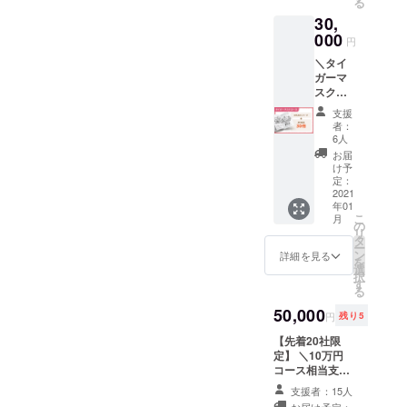
る
お名前
も用）1
30,
のクレ
枚 ※ク
ジット
000
レジッ
円
・今回
ト名に
＼タイ
制作す
記載す
ガーマ
るぬり
るお名
スク
絵本1冊
前を必
コース
と色鉛
ず備考
支援
／ ・お
筆の
欄にご
者：
礼の
セット
記載く
6人
メッ
×2 ・持
ださ
お届
セージ
ち歩き
い。記
け予
・ぬり
用のオ
定：
載がな
絵本30
2021
リジナ
い場合
年01
冊（宮
ルエコ
は、
こ
月
崎県以
バッグ
の
ユー
リ
外のご
・オリ
タ
ザー名
ー
親族に
ジナルT
ン
を記載
詳細を見る
を
もぜひ
シャツ
選
させて
択
広めて
（子ど
す
頂きま
る
下さ
も用）
す ※T
い！）
50,000
×2 ※ク
シャツ
円
残り5
レジッ
のサイ
【先着20社限
ト名に
ズは年
定】 ＼10万円
記載す
長児
コース相当支援
るお名
120、年
内容／ ・お礼の
前を必
中児
支援者：15人
メッセージ ・法
ず備考
110、年