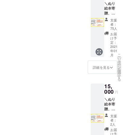
＼ぬり
絵本寄
贈、約
280人分
支援
相当／
者：
・お礼
75人
のメッ
お届
セージ
け予
・オリ
定：
ジナル
2021
年01
マグ
こ
月
ネット
の
リ
・今回
タ
ー
制作す
ン
詳細を見る
を
るぬり
選
択
絵本に
す
る
お名前
15,
のクレ
ジット
000
円
・今回
＼ぬり
制作す
絵本寄
るぬり
贈、約
絵本1冊
420人分
と色鉛
支援
相当／
筆の
者：
・お礼
セット
2人
のメッ
・持ち
お届
セージ
歩き用
け予