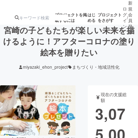
新
ロ
規
グ
会
プロジェクトを掲
はじ
プロジェクト
/
載するには
める
をさがす
イ
員
ン
登
宮崎の子どもたちが楽しい未来を描
録
けるように！アフターコロナの塗り
絵本を贈りたい
人気のプロ
注目のリ
注目の新着プロ
募集終了が近いプ
もうすぐ公開
ジェクト
ターン
ジェクト
ロジェクト
されます
miyazaki_ehon_project
まちづくり・地域活性化
アート・写真
音楽
現在の支援総
テクノロジー・ガジェット
ゲーム・サ
額
3,07
映像・映画
書籍・雑誌
5,00
ビジネス・起業
チャレンジ