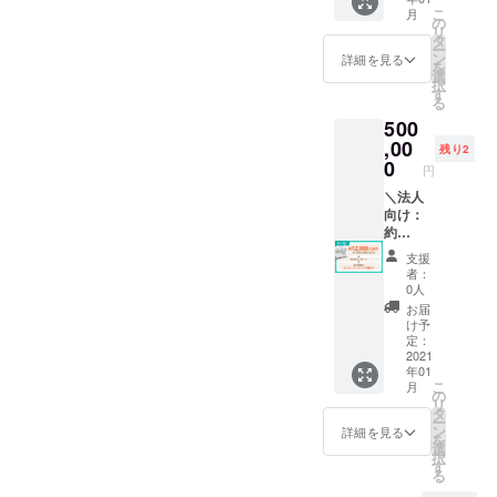
りえ本
こ
月
にクレ
の
リ
ジット
タ
ー
or ロゴ
ン
詳細を見る
を
掲載
選
択
（中）
す
る
※ご希望
500
の法人
名を必
,00
残り2
ず備考
0
円
欄にご
記載く
＼法人
ださ
向け：
い。掲
約
載をご
12,000
支援
希望さ
人分相
者：
れない
当／ ・
0人
場合、
お礼の
お届
その旨
メッ
け予
をご記
セージ
定：
載くだ
・法人
2021
年01
さい
名をぬ
こ
月
りえ本
の
リ
にクレ
タ
ー
ジット
ン
詳細を見る
を
or ロゴ
選
択
掲載
す
る
（大）