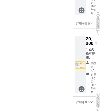
・オリ
のオリ
定：
ジナル
2021
ジナル
年01
マグ
エコ
こ
月
ネット
バッグ
の
リ
・今回
※クレ
タ
ー
制作す
ジット
ン
詳細を見る
を
るぬり
名に記
選
択
絵本に
載する
す
る
お名前
お名前
20,
のクレ
を必ず
ジット
000
備考欄
円
・今回
にご記
＼ぬり
制作す
載くだ
絵本寄
るぬり
さい。
贈、約
絵本1冊
記載が
560人分
と色鉛
ない場
支援
相当／
筆の
合は、
者：
・お礼
セット
ユー
7人
のメッ
・持ち
ザー名
お届
セージ
歩き用
を記載
け予
・オリ
のオリ
定：
させて
ジナル
2021
ジナル
頂きま
年01
マグ
エコ
す
こ
月
ネット
バッグ
の
リ
・今回
・オリ
タ
ー
制作す
ジナルT
ン
詳細を見る
を
るぬり
シャツ
選
択
絵本に
（子ど
す