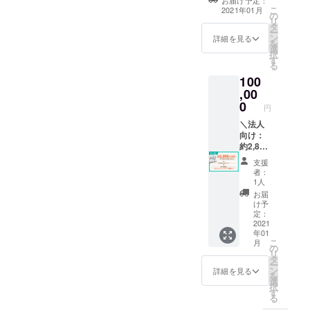
お届け予定：
人名をぬりえ本
欄にご
少児100
こ
2021年01月
の
にクレジット or
記載く
を想定
リ
タ
ロゴ掲載（小）
ださ
してご
ー
ン
※ご希望の法人名
い。記
詳細を見る
用意し
を
選
を必ず備考欄に
載がな
ます。
択
す
ご記載ください
い場合
サイズ
る
は、
はプル
100
ユー
ダウン
,00
ザー名
より選
0
を記載
択くだ
円
させて
さい
＼法人
頂きま
向け：
す ※T
約2,800
シャツ
人分相
のサイ
支援
当／ ・
ズは年
者：
お礼の
長児
1人
メッ
120、年
お届
セージ
中児
け予
・法人
定：
110、年
名をぬ
2021
少児100
年01
りえ本
を想定
こ
月
にクレ
の
してご
リ
ジット
タ
用意し
ー
or ロゴ
ン
ます。
詳細を見る
を
掲載
選
サイズ
択
（小）
す
はプル
る
※ご希望
ダウン