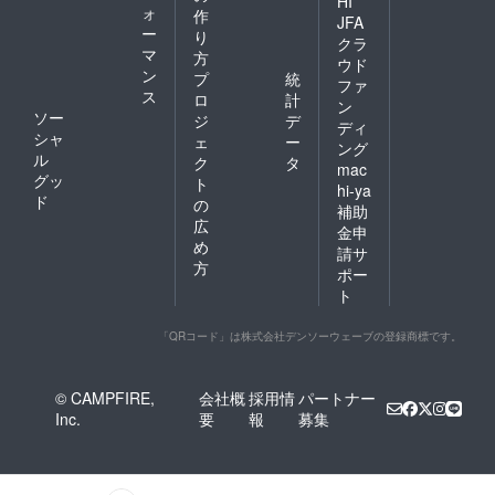
HI
ォ
作
JFA
ー
り
クラ
マ
方
ウド
ン
プ
統
ファ
ス
ロ
計
ン
ソー
ジ
デ
ディ
シャ
ェ
ー
ング
ル
ク
タ
mac
グッ
ト
hi-ya
ド
の
補助
広
金申
め
請サ
方
ポー
ト
「QRコード」は株式会社デンソーウェーブの登録商標です。
© CAMPFIRE,
会社概
採用情
パートナー
Inc.
要
報
募集