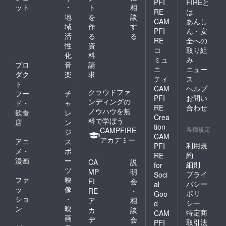
PFI
FIREと
ット
・
ト
相
RE
は
地
を
談
CAM
あんし
域
作
す
PFI
ん・安
活
る
る
RE
全への
性
資
コ
取り組
化
料
ミュ
み
プロ
音
請
ニ
ニュー
ダク
楽
求
ティ
ス
ト
CAM
ヘルプ
クラウドファ
フー
チ
PFI
お問い
ンディングの
ド・
ャ
RE
合わせ
ノウハウを無
飲食
レ
Crea
料で学ぼう
店
ン
tion
各種規定
CAMPFIRE
ジ
CAM
アカデミー
アニ
ス
利用規
PFI
メ・
ポ
約
RE
漫画
ー
CA
説
細則
for
ツ
MP
明
プライ
Soci
ファ
映
FI
会
バシー
al
ッ
像
RE
・
ポリ
Goo
ショ
・
ア
相
シー
d
ン
映
カ
談
特定商
CAM
画
デ
会
取引法
PFI