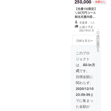
※ご希望
250,000
円
在庫なし
の法人
名を必
【先着1社限定】
ず備考
＼50万円コース
欄にご
相当支援内容／
記載く
・お礼のメッ
支援者：1人
ださ
セージ ・法人名
お届け予定：
い。掲
をぬりえ本にク
こ
2021年01月
載をご
の
レジット or ロゴ
リ
希望さ
タ
掲載（大） ※ご
ー
れない
ン
希望の法人名を
詳細を見る
を
場合、
選
必ず備考欄にご
択
その旨
す
記載ください
る
をご記
このプロ
載くだ
ジェクト
さい
は、
All-In方
式
です。
目標金額に
関わらず、
2020/12/10
23:59:59
ま
でに集まっ
た金額が