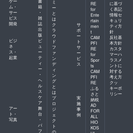
ゲー
書
ミ
に基づ
RE
ム・
籍
ー
く表記
for
サー
・
と
情報セ
Ente
ビス
雑
は
キュリ
rtain
開発
誌
ク
サ
ティ方
men
出
ラ
ポ
針
t
版
ウ
ー
反社基
CAM
ビジ
ビ
ド
ト
本方針
PFI
ネ
ュ
フ
サ
カスタ
RE
ス・
ー
ァ
ー
マーハ
for
起業
テ
ン
ビ
ラスメ
Spor
ィ
デ
ス
ントに
ts
ー
ィ
対する
CAM
・
ン
考え方
PFI
ヘ
グ
クッ
RE
ル
と
キーポ
ふる
ス
は
リシー
さと
ケ
プ
実
納税
ア
ロ
施
AD
アー
舞
ジ
事
FOR
ト・
台
ェ
例
ALL
写真
・
ク
HIO
パ
ト
KOS
フ
の