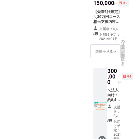
の法人
150,000
より選
円
残り3
名を必
択くだ
ず備考
【先着3社限定】
さい
欄にご
＼30万円コース
記載く
相当支援内容／
ださ
・お礼のメッ
支援者：0人
い。掲
セージ ・法人名
お届け予定：
載をご
をぬりえ本にク
こ
2021年01月
希望さ
の
レジット or ロゴ
リ
れない
タ
掲載（中） ※ご
ー
場合、
ン
希望の法人名を
詳細を見る
を
その旨
選
必ず備考欄にご
択
をご記
す
記載ください
る
載くだ
300
さい
,00
残り5
0
円
＼法人
向け：
約8,400
人分相
支援
当／ ・
者：
お礼の
0人
メッ
お届
セージ
け予
・法人
定：
名をぬ
2021
年01