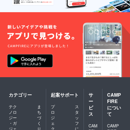
カテゴリー
起案サポート
サ
CAMP
ー
FIRE
テク
ま
プ
ス
ビ
につい
ノロ
ち
ロ
タ
ス
て
ジー
づ
ジ
ッ
・ガ
く
ェ
フ
CAM
CAMP
ジェ
り
ク
に