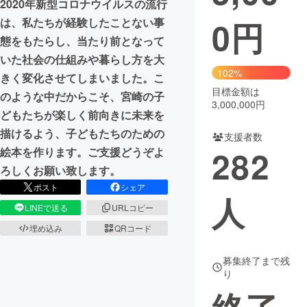
2020年新型コロナウイルスの流行
0
円
は、私たちが経験したことない事
まちづくり・地域活性化
態をもたらし、当たり前となって
いた社会の仕組みや暮らし方を大
CAMPFIRE for Social Good
CAMPFIRE Creation
102%
きく変化させてしまいました。こ
CAMPFIREふるさと納税
machi-ya
コミュニティ
目標金額は
のような中だからこそ、宮崎の子
3,000,000円
どもたちが楽しく前向きに未来を
描けるよう、子どもたちのための
支援者数
282
絵本を作ります。ご支援どうぞよ
ろしくお願い致します。
ポスト
シェア
人
LINEで送る
URLコピー
埋め込み
QRコード
募集終了まで残
り