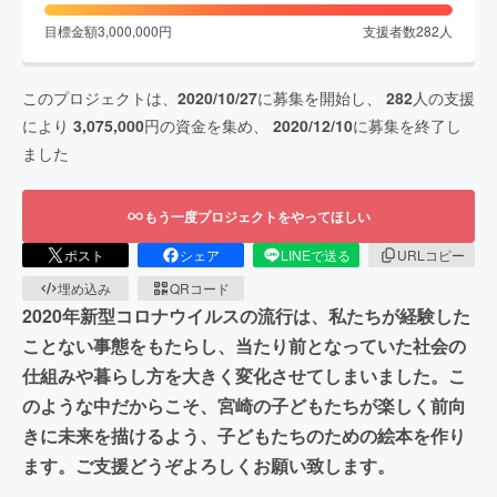
目標金額
3,000,000
円
支援者数
282
人
このプロジェクトは、
2020/10/27
に募集を開始し、
282
人の支援
により
3,075,000
円の資金を集め、
2020/12/10
に募集を終了し
ました
もう一度プロジェクトをやってほしい
ポスト
シェア
LINEで送る
URLコピー
埋め込み
QRコード
2020年新型コロナウイルスの流行は、私たちが経験した
ことない事態をもたらし、当たり前となっていた社会の
仕組みや暮らし方を大きく変化させてしまいました。こ
のような中だからこそ、宮崎の子どもたちが楽しく前向
きに未来を描けるよう、子どもたちのための絵本を作り
ます。ご支援どうぞよろしくお願い致します。