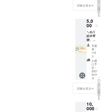
ます。
タ
だきます。
ー
ン
詳細を見る
を
選
択
多くの子ど
す
る
もたちへプ
5,0
レゼントで
00
円
きるように
＼ぬり
頑張りま
絵本寄
す！
贈、約
140人分
支援
相当／
者：
・お礼
116
のメッ
人
セージ
お届
・オリ
け予
ジナル
定：
2021
マグ
年01
ネット
こ
月
・今回
の
リ
制作す
タ
ー
るぬり
ン
詳細を見る
を
絵本１
選
択
冊と色
す
る
鉛筆の
10,
セット
000
円