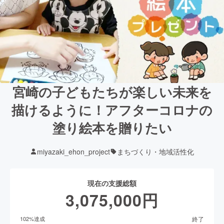
宮崎の子どもたちが楽しい未来を
描けるように！アフターコロナの
塗り絵本を贈りたい
miyazaki_ehon_project
まちづくり・地域活性化
現在の支援総額
3,075,000
円
終了
102
%達成