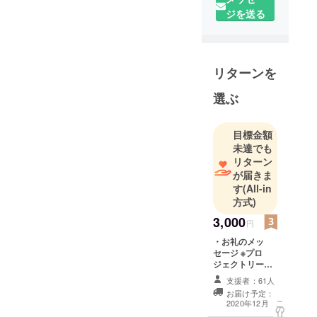
ん」プロ
ジを送る
ジェクト
チームで
す。
リターンを
コロナ禍の
中で頑張っ
選ぶ
て毎日を過
ごしている
子どもたち
目標金額
未達でも
へぬりえ本
リターン
を送るプロ
が届きま
ジェクトで
す
(All-in
す。
方式)
3,000
円
プロジェク
・お礼のメッ
トチーム
セージ ※プロ
は、公務
ジェクトリー
員、医師、
ダーの長尾か
支援者：61人
ら、心を込めた
起業家で構
お届け予定：
御礼のメールを
こ
2020年12月
成されてい
の
送付させていた
リ