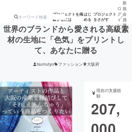
新
ロ
規
グ
会
プロジェクトを掲
はじ
プロジェクト
/
載するには
める
をさがす
イ
員
ン
登
世界のブランドから愛される高級素
録
材の生地に「色気」をプリントし
て、あなたに贈る
人気のプロ
注目のリ
注目の新着プロ
募集終了が近いプ
もうすぐ公開
ジェクト
ターン
ジェクト
ロジェクト
されます
tsumutyo
ファッション
大阪府
アート・写真
音楽
現在の支援総
テクノロジー・ガジェット
ゲーム・サ
額
207,
映像・映画
書籍・雑誌
000
ビジネス・起業
チャレンジ