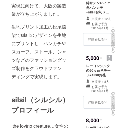
綿サテン45ｃｍ
実現に向けて、大阪の製造
角ハンカチ
+silsilお礼メッ
業が立ち上がりました。
セージカード
支援者：12人
お届け予定：
生地プリント加工の松尾捺
こ
2015年11月
の
リ
染でsilsilのデザインを生地
タ
ー
ン
詳細を見る
を
にプリントし、ハンカチや
選
択
す
る
スカーフ、ストール、シャ
5,000
円
ツなどのファッショングッ
レーヨンシルク
ズ制作をクラウドファン
の50ｃｍ角チー
フ+silsilお礼
ディングで実現します。
メッセージカー
支援者：8人
ド
お届け予定：
こ
2015年11月
の
リ
silsil（シルシル）
タ
ー
ン
詳細を見る
を
選
プロフィール
択
す
る
8,000
円
the loving creature…女性の
レーヨンシルク