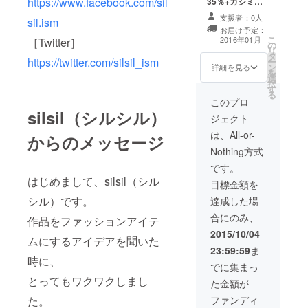
https://www.facebook.com/sil
35％+カシミア
画10ｃｍ角＞を
15％を使った
プレゼントしま
支援者：0人
sil.ism
「オーダードレ
す。ただし、原
お届け予定：
ス」+silsilお礼
こ
画のデザインは
2016年01月
［Twitter］
の
メッセージカー
リ
選べませんので
タ
ド、さらにsilsil
https://twitter.com/silsil_ism
ー
ご了承くださ
ン
がこの企画のた
詳細を見る
を
い。
選
めに描き下ろし
択
す
ます、あなたへ
る
の想いをこめて
このプロ
お名前を入れて
silsil（シルシル）
ジェクト
描いた＜silsil原
画15～20ｃｍ円
は、All-or-
からのメッセージ
形パネル＞をプ
Nothing方式
レゼントしま
す。貴重なsilsil
です。
の円形パネルで
はじめまして、silsil（シル
目標金額を
す。この機会を
お見逃がしな
シル）です。
達成した場
く！ただし、原
合にのみ、
作品をファッションアイテ
画のデザインは
選べませんので
2015/10/04
ムにするアイデアを聞いた
ご了承くださ
23:59:59
ま
い。
時に、
でに集まっ
とってもワクワクしまし
た金額が
ファンディ
た。