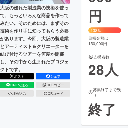
大阪の優れた製造業の技術を使っ
円
まちづくり・地域活性化
て、もっといろんな商品を作って
みたい。そのためには、まずその
CAMPFIRE for Social Good
CAMPFIRE Creation
138%
技術を作り手に知ってもらう必要
CAMPFIREふるさと納税
machi-ya
コミュニティ
目標金額は
があります。今回、大阪の製造業
150,000円
とアーティスト＆クリエーターを
結び付けるツアーを何度か開催
支援者数
し、その中から生まれたプロジェ
28
人
クトです。
ポスト
シェア
LINEで送る
URLコピー
募集終了まで残
埋め込み
QRコード
り
終了