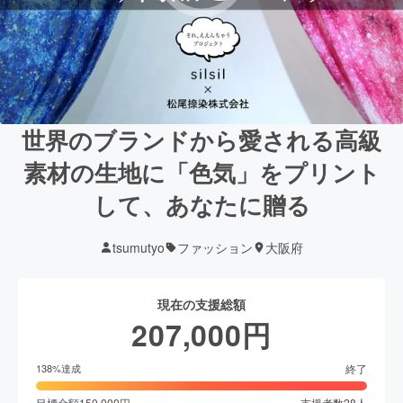
世界のブランドから愛される高級
素材の生地に「色気」をプリント
して、あなたに贈る
tsumutyo
ファッション
大阪府
現在の支援総額
207,000
円
終了
138
%達成
目標金額
150,000
円
支援者数
28
人