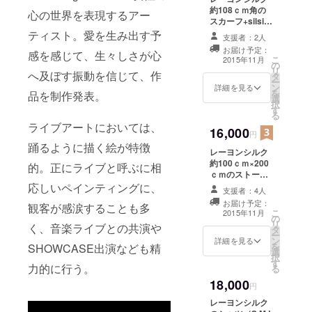
約108ｃｍ角の
心の世界を表現するアー
スカーフ+silsil
お礼メッセージ
ティスト。愛を生み出す予
支援者：2人
カード
お届け予定：
感を感じて、生々しさが心
こ
2015年11月
の
リ
へ及ぼす振動を信じて、作
タ
ー
ン
詳細を見る
を
品を制作発表。
選
択
す
る
ライブアートにおいては、
16,000
円
踊るように描く絵が特徴
レーヨンシルク
約100ｃｍ×200
的。正にライブと呼ぶに相
ｃｍのストール
+silsilお礼メッ
応しいペインティングに、
支援者：4人
セージカード
お届け予定：
観客が感涙することも多
こ
2015年11月
の
リ
く、音楽ライブとの共演や
タ
ー
ン
詳細を見る
を
SHOWCASE出演なども精
選
択
す
力的に行う。
る
18,000
円
レーヨンシルク