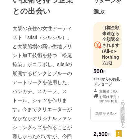
リターンを
りちょっと
との出会い
選ぶ
好奇心が旺
盛で、なん
でもやって
目標金額
大阪の在住の女性アーティ
未達なら
みたいとい
スト「silsil（シルシル）」
全額返金
う性格。大
されます
と大阪船場の高い生地プリ
阪の人と企
(All-or-
業をもっと
ント加工技術を持つ「松尾
Nothing
元気にした
方式)
捺染」がコラボし、silsilの
い。そし
500
円
展開するピンクとブルーの
て、ありが
silsilからのお礼
とうって
アートワークを使用した、
メッセージ
言って、あ
ハンカチ、スカーフ、ス
支援者：0人
りがとうっ
お届け予定：
トール、シャツを作りま
こ
2015年10月
て言われ
の
リ
タ
す。今までクリエーターが
る、Ｗｉｎ
ー
ン
詳細を見る
Ｗｉｎの関
を
なかなかオリジナルファン
選
択
係をもっと
す
る
ショングッズを作ることが
広げていき
2,500
円
難しかったのですが、今回
たい。