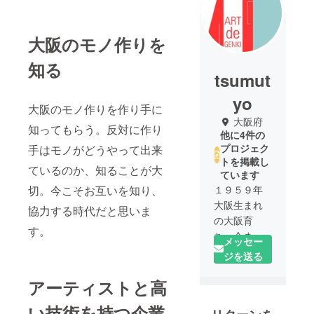
大阪のモノ作りを
知る
tsumut
yo
大阪のモノ作りを作り手に
大阪府
知ってもらう。反対に作り
他に4件の
プロジェク
手はモノがどうやって出来
トを掲載し
ているのか、知ることが大
ています
切。今こそお互いを知り、
１９５９年
大阪生まれ
協力する時代だと思いま
の大阪育
す。
ち。今まで
メッセー
大阪以外に
ジを送る
住んだこと
もない生粋
アーティストと高
の大阪人。
い技術を持つ企業
周りの人よ