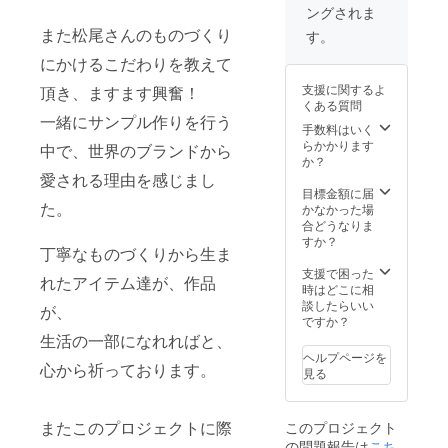
ングされま
また松尾さんのものづくり
す。
にかけるこだわりを教えて
支援に関するよ
頂き、ますます興奮！
くある質問
一緒にサンプル作りを行う
手数料はいく
らかかります
中で、世界のブランドから
か？
愛される理由を感じまし
目標金額に届
た。
かなかった場
合どうなりま
すか？
丁寧なものづくりから生ま
支援で困った
れたアイテム達が、作品
時はどこに相
談したらいい
が、
ですか？
生活の一部になれればと、
ヘルプページを
心から祈っております。
見る
またこのプロジェクトに際
このプロジェクト
の問題報告は
こち