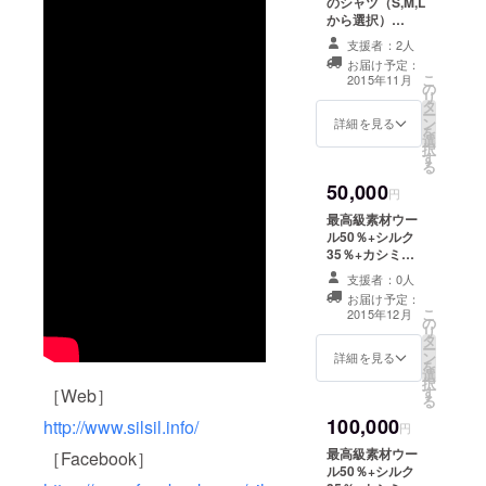
のシャツ（S,M,L
から選択）
+silsilお礼メッ
支援者：2人
セージカード
お届け予定：
こ
2015年11月
の
リ
タ
ー
ン
詳細を見る
を
選
択
す
る
50,000
円
最高級素材ウー
ル50％+シルク
35％+カシミア
15％を使った
支援者：0人
「ハーフパンツ
お届け予定：
orワンピース」
こ
2015年12月
の
（Ｓ,Ｍ,Ｌから選
リ
タ
択）+silsilお礼
ー
ン
メッセージカー
詳細を見る
を
選
ドに加え、silsil
択
す
がこの企画のた
［Web］
る
めに描き下ろし
100,000
http://www.silsil.info/
ます、あなたへ
円
の想いをこめて
最高級素材ウー
［Facebook］
お名前を入れて
ル50％+シルク
描いた＜silsil原