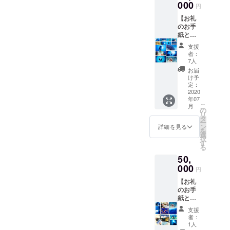
す。 ※
000
すが、
いただ
円
ダイビ
開催時
く際に
【お礼
ング参
の海況
『上乗
のお手
加券の
に応じ
せ支
紙と
有効期
て決定
援』を
FUNダ
限は、
させて
するこ
支援
イビン
無期限
頂きま
とがで
者：
グ（2
とさせ
す。 ※
7人
きま
本）参
て頂き
ご支援
す。ご
お届
加券】
ます。
をして
け予
都合許
プロ
※ダイビ
定：
いただ
す場合
ジェク
2020
ングの
く際に
は、上
年07
ト終了
ライセ
『上乗
乗せで
こ
月
後、お
ンスを
の
せ支
ご支援
リ
礼のお
お持ち
タ
援』を
頂けま
ー
手紙と
でない
ン
するこ
詳細を見る
すと大
を
FUNダ
方でも
選
とがで
変嬉し
択
イビン
ご参加
す
きま
いで
る
グ（2
頂けま
す。ご
す。
50,
本）参
す。 ※
都合許
加券を
000
開催場
す場合
円
お送り
所は沖
は、上
【お礼
致しま
縄県真
乗せで
のお手
す。
栄田岬
ご支援
紙と
※FUNダ
の『青
頂けま
オープ
イビン
の洞
すと大
支援
ン
グ参加
窟』を
変嬉し
者：
ウォー
券の有
予定し
1人
いで