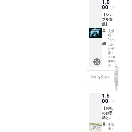
1,0
です☆また、今回のクラウ
界をハッ
00
円
ドファンディングをきにナ
ピーにしよ
【シン
チュラルブルーに興味を
うという想
プル支
援】 お
いのもと海
持っていただき支援してく
礼メー
支援
の魅力を沢
ル シン
ださった皆さん、ありがと
者：
プルに
山の方に伝
12人
うございます。全力で沖縄
応援頂
お届
えていま
ける方
け予
の海を楽しんでいただくの
はこち
定：
らをお
2020
で、楽しみにしておいてく
年06
願い致
こ
月
しま
ださい☆皆さんの支援とい
の
リ
す。感
タ
ー
う形のエールや応援メッ
謝の
ン
詳細を見る
を
メッ
選
セージに本当に救われてい
択
セージ
す
る
をお送
ます。皆さんと一日でも早
1,5
り致し
ます。
00
くお会いできる日が来るこ
円
※複数個
とをスタッフ一同心よりお
【お礼
選択可
のお手
能。 ご
待ちしております！少しで
紙とオ
都合許
リジナ
す場合
も海を感じたいなと思った
支援
ルス
には、
者：
テッ