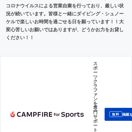
コロナウイルスによる営業自粛を行っており、厳しい状
況が続いています。皆様と一緒にダイビング・シュノー
ケルで楽しいお時間を過ごせる日を願っています！！大
変心苦しいお願いではありますが、どうかお力をお貸し
ください！！
ス
ポ
ー
ツ
ク
ラ
フ
ァ
ン
を
専
門
掲載
無料
サ
ポ
ー
ト