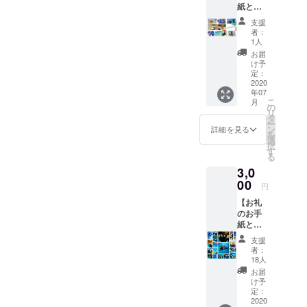
紙と
いただ
乗せで
シュ
く際に
ご支援
支援
ノーケ
『上乗
頂けま
者：
ル器材
せ支
すと大
1人
レンタ
援』を
変嬉し
お届
ル券】
するこ
いで
け予
プロ
とがで
定：
す。
ジェク
2020
きま
年07
ト終了
す。ご
こ
月
後、お
都合許
の
リ
礼のお
す場合
タ
ー
手紙と
は、上
ン
詳細を見る
を
シュ
乗せで
選
択
ノーケ
ご支援
す
る
ル器材
頂けま
3,0
レンタ
すと大
ル券を
00
変嬉し
円
お送り
いで
【お礼
致しま
す。
のお手
す。 ※
紙と
シュ
シュ
ノーケ
支援
ノーケ
ル器材
者：
ル参加
レンタ
18人
券】 プ
ル券の
お届
ロジェ
有効期
け予
クト終
限は、
定：
了後、
2020
無期限