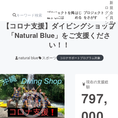
新
ロ
規
グ
会
プロジェクトを掲
はじ
プロジェクト
/
載するには
める
をさがす
イ
員
ン
登
【コロナ支援】ダイビングショップ
録
「Natural Blue」をご支援くださ
い！！
人気のプロ
注目のリ
注目の新着プロ
募集終了が近いプ
もうすぐ公開
ジェクト
ターン
ジェクト
ロジェクト
されます
natural blue
スポーツ
コロナサポートプログラム対象
アート・写真
音楽
現在の支援総
テクノロジー・ガジェット
ゲーム・サ
額
797,
映像・映画
書籍・雑誌
000
ビジネス・起業
チャレンジ