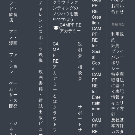
クラウドファ
フー
チ
PFI
お問い
ンディングの
ド・
ャ
RE
合わせ
ノウハウを無
飲食
レ
Crea
料で学ぼう
店
ン
tion
各種規定
CAMPFIRE
ジ
CAM
アカデミー
アニ
ス
利用規
PFI
メ・
ポ
約
RE
漫画
ー
CA
説
細則
for
ツ
MP
明
プライ
Soci
ファ
映
FI
会
バシー
al
ッ
像
RE
・
ポリ
Goo
ショ
・
ア
相
シー
d
ン
映
カ
談
特定商
CAM
画
デ
会
取引法
PFI
ゲー
書
ミ
に基づ
RE
ム・
籍
ー
く表記
for
サー
・
と
情報セ
Ente
ビス
雑
は
キュリ
rtain
開発
誌
ク
サ
ティ方
men
出
ラ
ポ
針
t
版
ウ
ー
反社基
CAM
ビジ
ビ
ド
ト
本方針
PFI
ネ
ュ
フ
サ
カスタ
RE
ス・
ー