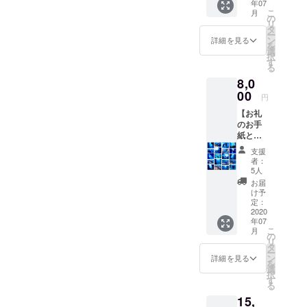
年07
お礼の
とさせ
こ
月
お手紙
て頂き
の
リ
とシュ
ます。
タ
ー
ノーケ
※シュ
ン
詳細を見る
を
ル参加
ノーケ
選
択
券をお
ル器材
す
る
送り致
は、①
8,0
しま
フィ
す。 ※
00
ン、②
円
シュ
マスク&
【お礼
ノーケ
シュ
のお手
ル参加
ノーケ
紙と体
券の有
ル、③
験ダイ
効期限
ライフ
支援
ビング
は、無
ジャ
者：
参加
期限と
ケッ
5人
券】 プ
させて
ト、④
お届
ロジェ
頂きま
ウエッ
け予
クト終
す。 ※
定：
トスー
了後、
2020
開催場
ツ、⑤
年07
お礼の
所は沖
ウエッ
こ
月
お手紙
縄県真
の
トブー
リ
と体験
栄田岬
タ
ツの5点
ー
ダイビ
の『青
ン
とさせ
詳細を見る
を
ング参
の洞
選
て頂き
択
加券を
窟』を
す
ます。
る
お送り
予定し
※ご支援
15,
致しま
ていま
をして