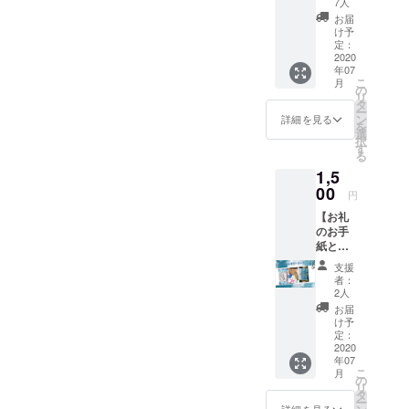
複数個
ときは、以下のSNSを見て
7人
カー】
数選択
お届
いただけたらと思いま
プロ
にて追
け予
ジェク
加でご
定：
す。・YouTube→
ト終了
2020
支援頂
年07
後、お
けます
https://www.youtube.com/ch
こ
月
礼のお
と大変
の
リ
手紙と
嬉しい
タ
annel/UC_rAFltZJW_Obwt0
ー
オリジ
です。
ン
詳細を見る
を
UMks09w・Instagram→
ナルス
選
択
テッ
す
る
https://www.instagram.com/n
カー3枚
1,5
をお送
aturalblue_jp/引き続きこの
り致し
00
円
ます。
プロジェクト並びにナチュ
【お礼
オリジ
のお手
ラルブルーをよろしくお願
ナルス
紙とオ
テッ
いします。
リジナ
カー3枚
支援
ルポス
（①縦
者：
トカー
7cm×横
2人
ド】 プ
15cm、
お届
ロジェ
②直径
け予
クト終
10cm、
定：
了後、
2020
③縦
年07
お礼の
8cm×横
こ
月
お手紙
12.5cm
の
リ
とオリ
） ※ご
タ
ー
ジナル
支援を