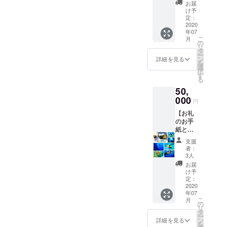
ターラ
効期限
ていま
す。
お届
イセン
は、無
すが、
け予
ス講習
期限と
定：
開催時
受講
2020
させて
の海況
年07
券】 プ
頂きま
に応じ
こ
月
ロジェ
す。 ※
の
て決定
リ
クト終
器材レ
タ
させて
ー
了後、
ンタル
ン
頂きま
詳細を見る
を
お礼の
代込み
選
す。 ※
択
お手紙
※ご支援
す
ご支援
る
とオー
をして
をして
50,
プン
いただ
いただ
ウォー
000
く際に
く際に
円
ターラ
『上乗
『上乗
【お礼
イセン
せ支
せ支
のお手
ス講習
援』を
援』を
紙とア
受講券
するこ
するこ
ドバン
（2日
とがで
とがで
支援
スオー
間）を
きま
きま
者：
プン
お送り
す。ご
3人
す。ご
ウォー
致しま
都合許
都合許
お届
ターラ
す。 ※
す場合
け予
す場合
イセン
受講券
定：
は、上
は、上
ス講習
2020
の有効
乗せで
乗せで
年07
受講
期限
ご支援
ご支援
こ
月
券】 プ
は、無
の
頂けま
頂けま
リ
ロジェ
期限と
タ
すと大
すと大
ー
クト終
させて
ン
変嬉し
詳細を見る
変嬉し
を
了後、