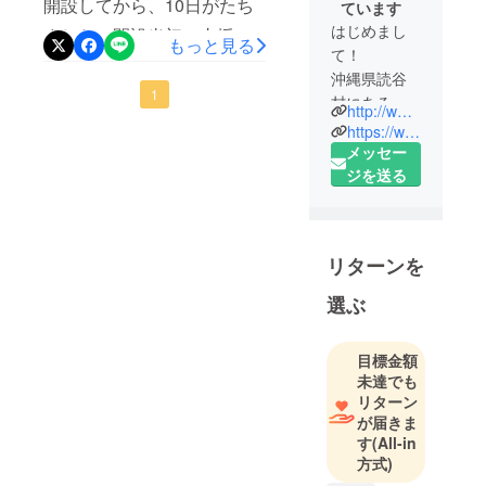
開設してから、10日がたち
ています
はじめまし
ました。開設当初、支援し
もっと見る
て！
てくれる人がいないんじゃ
沖縄県読谷
ないかと不安な気持ちだっ
1
村にあるダ
http://www.natural-blue.net/jp/
たのですが、現段階で24名
イビング・
https://www.instagram.com/naturalblue_jp
シュノーケ
メッセー
の方（342,500円、68%）に
ルショップ
ジを送る
ご支援いただいておりま
『Natural
す。本当にありがとうござ
Blue』で
す。
います。以前ナチュラルブ
リターンを
ルーをご利用いただき、
「人と自然
選ぶ
「また遊びに行きたい」と
の懸け橋
支援してくださっているリ
に」を合言
目標金額
葉に、世界
ピーターの皆さん、ありが
未達でも
中の人が海
とうございます。皆さんと
リターン
を好きに
が届きま
再会し、また一緒に海で遊
なってくれ
す
(All-in
べる日が本当に待ち遠しい
ることを志
方式)
し、海で世