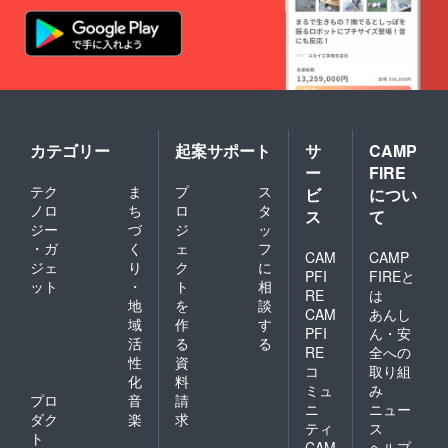
カテゴリー
起案サポート
サ
CAMP
ー
FIRE
テク
ま
プ
ス
ビ
につい
ノロ
ち
ロ
タ
ス
て
ジー
づ
ジ
ッ
・ガ
く
ェ
フ
CAM
CAMP
ジェ
り
ク
に
PFI
FIREと
ット
・
ト
相
RE
は
地
を
談
CAM
あんし
域
作
す
PFI
ん・安
活
る
る
RE
全への
性
資
コ
取り組
化
料
ミュ
み
プロ
音
請
ニ
ニュー
ダク
楽
求
ティ
ス
ト
CAM
ヘルプ