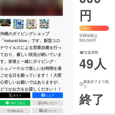
円
まちづくり・地域活性化
CAMPFIRE for Social Good
CAMPFIRE Creation
159%
CAMPFIREふるさと納税
machi-ya
コミュニティ
沖縄のダイビングショップ
目標金額は
500,000円
「natural blue」です。新型コロ
ナウイルスによる営業自粛を行っ
支援者数
ており、厳しい状況が続いていま
49
人
す。皆様と一緒にダイビング・
シュノーケルで楽しいお時間を過
ごせる日を願っています！！大変
募集終了まで残
心苦しいお願いではありますが、
り
どうかお力をお貸しください！！
終了
ポスト
シェア
LINEで送る
URLコピー
埋め込み
QRコード