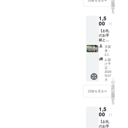
ン
詳細を見る
を
ポスト
してい
選
択
カード2
ただく
す
る
枚をお
際に
1,5
送り致
『上乗
しま
00
せ支
円
す。 オ
援』を
【お礼
リジナ
するこ
のお手
ルポス
とがで
紙とオ
トカー
きま
リジナ
ド2枚
す。ご
支援
ルシリ
（縦
都合許
者：
コンバ
14.8cm
す場合
2人
ンド】
×横
は、上
お届
プロ
10cm）
乗せで
け予
ジェク
※ご支援
定：
ご支援
ト終了
2020
をして
頂けま
年07
後、お
いただ
すと大
こ
月
礼のお
く際に
の
変嬉し
リ
手紙と
『上乗
タ
いで
ー
オリジ
せ支
ン
す。
詳細を見る
を
ナルシ
援』を
選
択
リコン
するこ
す
る
バンド
とがで
1,5
をお送
きま
り致し
00
す。ご
円
ます。
都合許
【お礼
※ご支援
す場合
のお手
をして
は、上