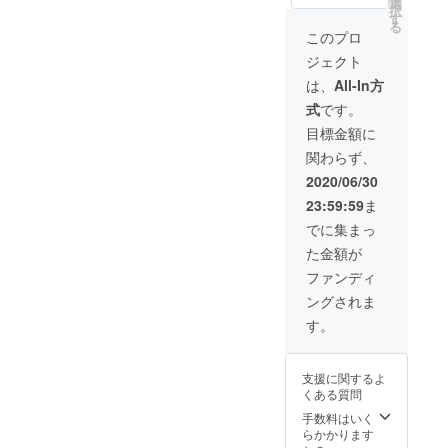
頂きま
選
いで
いで
択
お礼の
す。 ※
す
す。
す。
る
お手紙
テキス
このプロ
とアド
ト代、
ジェクト
バンス
申請
オープ
料、器
は、
All-In方
ン
材レン
式
です。
ウォー
タル
ターラ
代、全
目標金額に
イセン
て含ま
関わらず、
ス講習
れてい
受講券
ます。
2020/06/30
（2日
※ご支援
23:59:59
ま
間）を
をして
お送り
いただ
でに集まっ
致しま
く際に
た金額が
す。 ※
『上乗
受講券
せ支
ファンディ
の有効
援』を
ングされま
期限
するこ
は、無
とがで
す。
期限と
きま
させて
す。ご
頂きま
都合許
支援に関するよ
す。 ※
す場合
くある質問
テキス
は、上
ト代、
乗せで
手数料はいく
申請
ご支援
らかかります
料、器