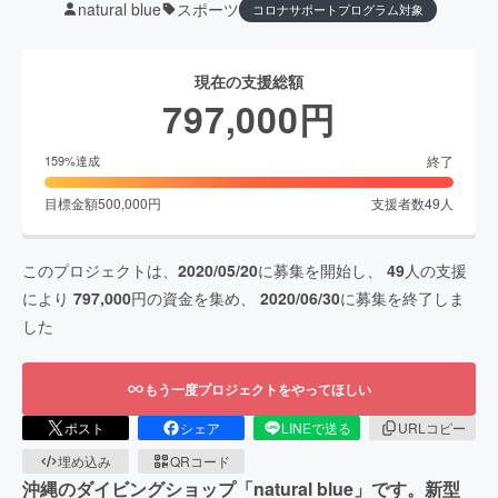
natural blue
スポーツ
コロナサポートプログラム対象
現在の支援総額
797,000
円
終了
159
%達成
目標金額
500,000
円
支援者数
49
人
このプロジェクトは、
2020/05/20
に募集を開始し、
49
人の支援
により
797,000
円の資金を集め、
2020/06/30
に募集を終了しま
した
もう一度プロジェクトをやってほしい
ポスト
シェア
LINEで送る
URLコピー
埋め込み
QRコード
沖縄のダイビングショップ「natural blue」です。新型