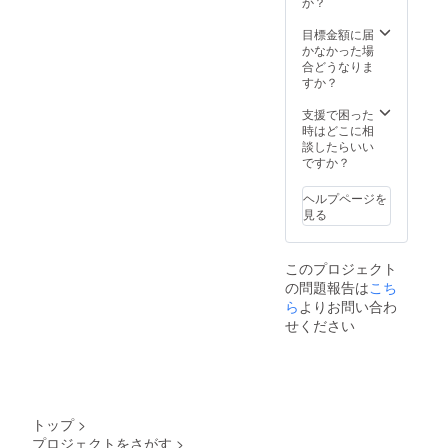
頂けま
か？
材レン
すと大
タル
変嬉し
目標金額に届
代、全
いで
かなかった場
て含ま
す。
合どうなりま
れてい
すか？
ます。
※ご支援
支援で困った
をして
時はどこに相
いただ
談したらいい
く際に
ですか？
『上乗
せ支
ヘルプページを
援』を
見る
するこ
とがで
きま
このプロジェクト
す。ご
の問題報告は
こち
都合許
す場合
ら
よりお問い合わ
は、上
せください
乗せで
ご支援
頂けま
すと大
変嬉し
いで
トップ
>
す。
プロジェクトをさがす
>