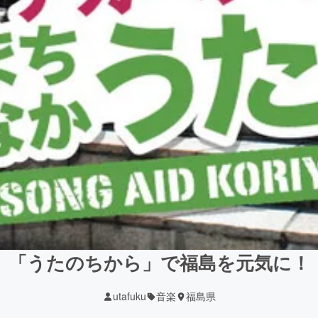
「うたのちから」で福島を元気に！
utafuku
音楽
福島県