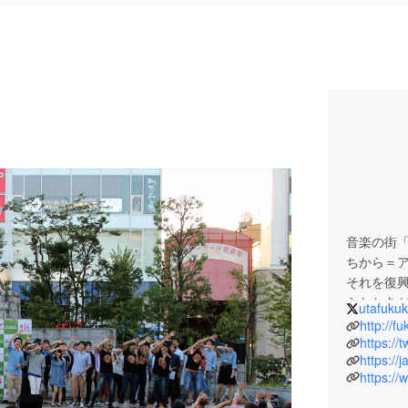
音楽の街
ちから＝
それを復
らたちあ
utafuku
るために
http://f
２０１１
https:/
５回目の