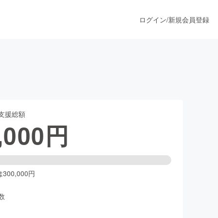
ログイン
/
新規会員登録
うすぐ公開されます
支援総額
プロダクト
,000
円
ファッション
スポーツ
00,000円
数
ア
ソーシャルグッド
人