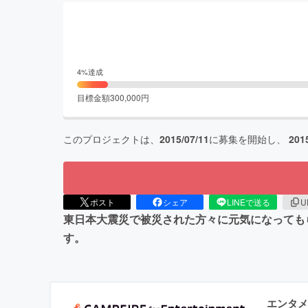
4
%達成
目標金額
300,000
円
このプロジェクトは、
2015/07/11
に募集を開始し、
201
ポスト
シェア
LINEで送る
U
東日本大震災で被災された方々に元気になってもら
す。
エンタメ