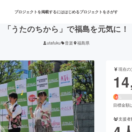
プロジェクトを掲載するには
はじめる
プロジェクトをさがす
「うたのちから」で福島を元気に！
utafuku
音楽
福島県
注目のリターン
注目の新着プロジェクト
募集終了が近いプロジェクト
も
現在の
音楽
舞台・パフォーマンス
14
ゲーム・サービス開発
フード・飲食店
4%
書籍・雑誌出版
アニメ・漫画
目標金額は3
支援者
チャレンジ
ビューティー・ヘルスケ
4