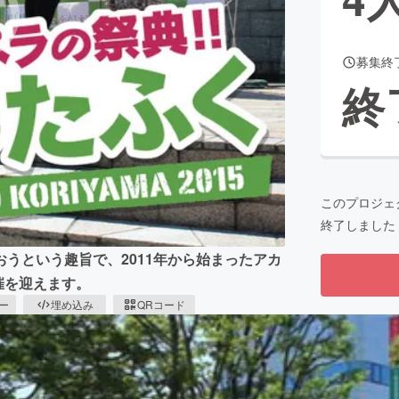
募集終
CAMPFIRE for Social Good
CAMPFIRE Creation
終
CAMPFIREふるさと納税
machi-ya
コミュニティ
このプロジェ
終了しました
うという趣旨で、2011年から始まったアカ
催を迎えます。
ピー
埋め込み
QRコード