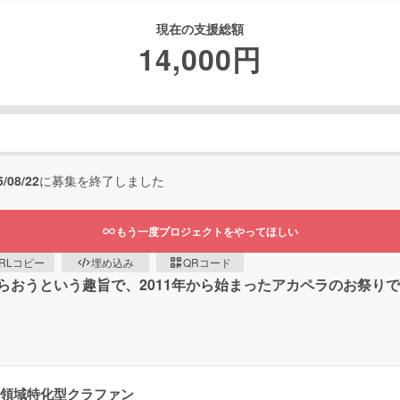
現在の支援総額
14,000
円
5/08/22
に募集を終了しました
もう一度プロジェクトをやってほしい
RLコピー
埋め込み
QRコード
おうという趣旨で、2011年から始まったアカペラのお祭りで
領域特化型クラファン