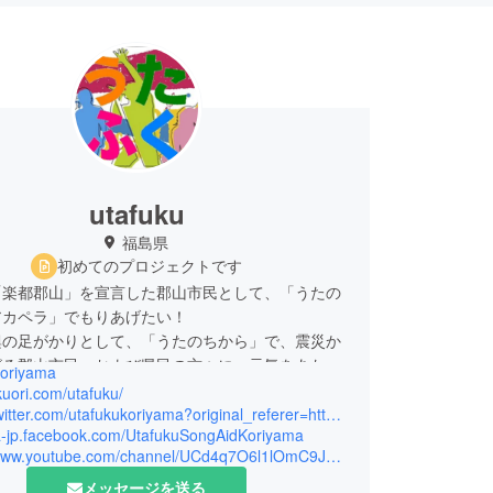
utafuku
福島県
初めてのプロジェクトです
「楽都郡山」を宣言した郡山市民として、「うたの
アカペラ」でもりあげたい！
興の足がかりとして、「うたのちから」で、震災か
がる郡山市民、および県民の方々に、元気をあたえ
koriyama
はじまった「うた」によるお祭りです。
ukuori.com/utafuku/
年１１月に第１回目が行われ、今年は記念すべき第
https://twitter.com/utafukukoriyama?original_referer=http%3A%2F%2Ffukuori.com%2Futafuku%2F&profile_id=382964361&tw_i=590375728983638016&tw_p=embeddedtimeline&tw_w=458947769340657664
/ja-jp.facebook.com/UtafukuSongAidKoriyama
開催を迎えます。
https://www.youtube.com/channel/UCd4q7O6l1lOmC9JkHt9xx5A
メッセージを送る