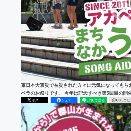
まちづくり・地域活性化
東日本大震災で被災された方々に元気になってもらお
ペラのお祭りです。 今年は記念すべき第5回目の開
ポスト
シェア
LINEで送る
URLコ