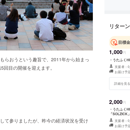
リターン
目標
1,000
円
もらおうという趣旨で、2011年から始まっ
・うたふくHP上
支援者：0
第5回目の開催を迎えます。
お届け予定
詳細を見
2,000
円
・うたふくHP
「SOLZI
して参りましたが、昨今の経済状況を受け
支援者：0
お届け予定