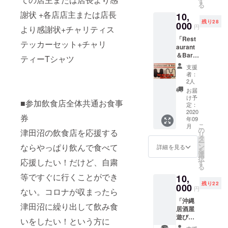
す
る
際、店
謝状 +各店店主または店長
10,
頭で現
残り28
物と交
000
円
より感謝状+チャリティス
換でき
「Rest
ます。
テッカーセット+チャリ
aurant
※お酒は
＆Bar
開栓し
ティーTシャツ
MMよ
た状態
支援
り」 マ
のもの
者：
スター
を店内
2人
おスス
にてご
お届
メの
提供い
け予
■参加飲食店全体共通お食事
ウィス
たしま
定：
キーま
2020
す。 ※
券
年09
たはワ
有効期
こ
月
インボ
限は
の
津田沼の飲食店を応援する
リ
トルと
2020年
タ
ー
交換で
12月ま
ならやっぱり飲んで食べて
ン
詳細を見る
を
きるチ
でとし
選
択
応援したい！だけど、自粛
ケット
ます。
す
る
をご提
等ですぐに行くことができ
10,
供しま
残り22
す。 ※
000
円
ない。コロナが収まったら
チケッ
「沖縄
トはご
津田沼に繰り出して飲み食
居酒屋
来店の
遊び庭
際、店
いをしたい！という方に
より」
頭で現