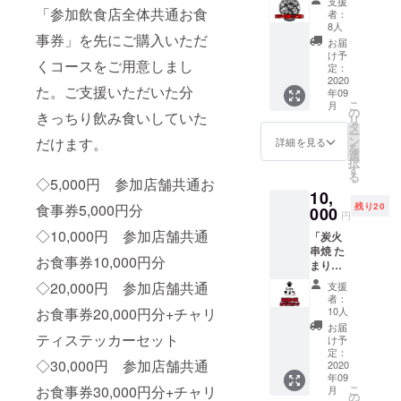
支援
遊び庭
物と交
「参加飲食店全体共通お食
者：
オリジ
換でき
8人
事券」を先にご購入いただ
ナル泡
ます。
お届
盛ボト
※お酒は
け予
くコースをご用意しまし
ル1本を
開栓し
定：
お受け
2020
た状態
た。ご支援いただいた分
年09
取りい
のもの
こ
月
ただけ
を店内
の
きっちり飲み食いしていた
リ
るチ
にてご
タ
ー
ケット
提供い
ン
だけます。
詳細を見る
を
をご提
たしま
選
択
供しま
す。 ※
す
る
す。 ※
◇5,000円 参加店舗共通お
有効期
10,
チケッ
限は
食事券5,000円分
残り20
トはご
000
2020年
円
来店の
12月ま
◇10,000円 参加店舗共通
「炭火
際、店
でとし
串焼 た
頭で現
ます。
お食事券10,000円分
まりよ
物と交
り」 炭
換でき
◇20,000円 参加店舗共通
支援
火焼鳥
ます。
者：
食べ放
※お酒は
お食事券20,000円分+チャリ
10人
題（2名
開栓し
お届
様ま
ティステッカーセット
た状態
け予
で）＆
のもの
定：
◇30,000円 参加店舗共通
たまり
2020
を店内
年09
オリジ
にてご
お食事券30,000円分+チャリ
こ
月
ナルT
提供い
の