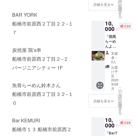
ー
頭で現
す。 ※
ン
詳細を見る
を
物と交
有効期
選
択
換でき
限は
す
BAR YORK
る
ます。
2020年
10,
※お酒は
船橋市前原西２丁目２２−１
12月ま
残り30
店内に
000
でとし
円
７
てご提
ます。
「我馬
供いた
らーめ
しま
んよ
す。 ※
炭焼屋 鶏’s串
り」
有効期
支援
2ヶ月間
限は
者：
船橋市前原西２丁目２−２
有効の
2020年
0人
スペ
12月ま
バージニアシティー 1F
お届
シャル
でとし
け予
パスを
ます。
定：
ご提供
2020
魚骨らーめん鈴木さん
年09
しま
こ
月
す。
の
船橋市前原西２丁目３２−１
リ
《スペ
タ
ー
シャル
ン
詳細を見る
０
を
パスの
選
択
内容》
す
る
餃子
10,
+トッピ
Bar KEMURI
残り26
ング1点
000
円
船橋市１３ 船橋市前原西２
無料 ※
「BarT