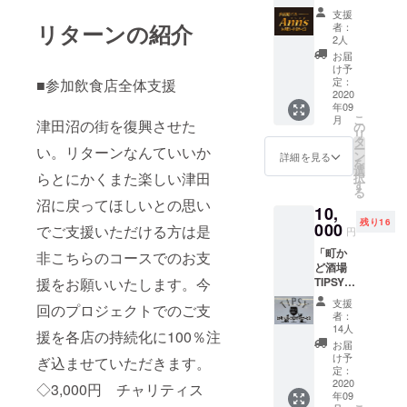
り」
換でき
支援
3ヶ月間
ます。
リターンの紹介
者：
有効の
※世海で
2人
スペ
販売し
お届
シャル
ている
け予
パスを
ものに
定：
■参加飲食店全体支援
ご提供
2020
限りま
年09
しま
す。 ※
こ
月
津田沼の街を復興させた
す。
有効期
の
リ
《スペ
限は
タ
ー
い。リターンなんていいか
シャル
2020年
ン
詳細を見る
を
パスの
12月ま
選
らとにかくまた楽しい津田
択
内容》
でとし
す
る
ディ
ます。
沼に戻ってほしいとの思い
10,
ナータ
残り16
イムは
000
でご支援いただける方は是
円
500円以
「町か
下の
非こちらのコースでのお支
ど酒場
フード1
援をお願いいたします。今
TIPSYよ
品サー
り」
ビス。
支援
回のプロジェクトでのご支
3ヶ月間
ランチ
者：
有効の
タイム
14人
援を各店の持続化に100％注
スペ
はコー
お届
シャル
ス料理
け予
ぎ込ませていただきます。
パスを
400円
定：
ご提供
2020
OFF。 ※
◇3,000円 チャリティス
年09
しま
有効期