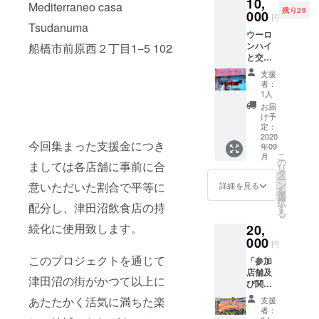
10,
す。 ※
Mediterraneo casa
残り29
チケッ
000
円
トはご
Tsudanuma
ウーロ
来店の
ンハイ
船橋市前原西２丁目1−5 102
際、店
と交換
頭で現
できる
物と交
支援
チケッ
換でき
者：
トを20
ます。
1人
枚ご提
※お酒は
お届
供しま
開栓し
け予
す。 ※
た状態
定：
チケッ
2020
のもの
今回集まった支援金につき
年09
トはご
を店内
こ
月
来店の
にてご
の
ましては各店舗に事前に合
リ
際、店
提供い
タ
ー
頭で現
たしま
ン
意いただいた割合で平等に
詳細を見る
を
物と交
す。 ※
選
択
換でき
配分し、津田沼飲食店の持
有効期
す
る
ます。
限は
続化に使用致します。
20,
※チケッ
2020年
トはご
000
12月ま
円
来店の
でとし
このプロジェクトを通じて
「参加
際、店
ます。
店舗及
頭で現
津田沼の街がかつて以上に
び関係
物と交
媒体に
換でき
あたたかく活気に満ちた楽
支援
てご支
ます。
者：
援者様