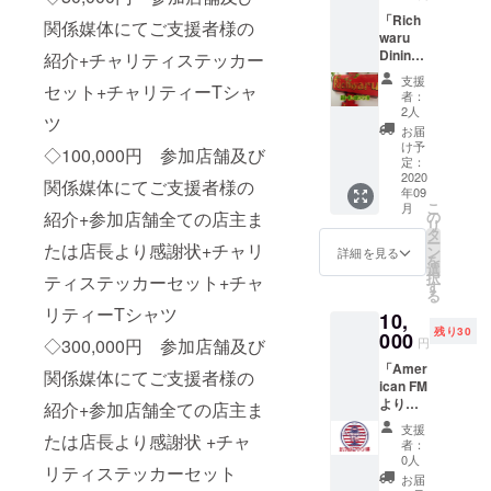
円OFF
「Rich
＆ミッ
関係媒体にてご支援者様の
waru
クス
Dining
紹介+チャリティステッカー
ナッツ
より」
サービ
支援
セット+チャリティーTシャ
店長一
ス ※有
者：
押しの
効期間
2人
ツ
おいし
は2020
お届
い赤ワ
年10月1
け予
◇100,000円 参加店舗及び
イン1本
日から
定：
をお受
2020
12月31
関係媒体にてご支援者様の
年09
け取り
日まで
こ
月
頂ける
としま
紹介+参加店舗全ての店主ま
の
リ
チケッ
す。
タ
ー
たは店長より感謝状+チャリ
トをご
ン
詳細を見る
を
提供し
選
択
ティステッカーセット+チャ
ます。
す
る
※チケッ
リティーTシャツ
10,
トはご
残り30
来店の
000
◇300,000円 参加店舗及び
円
際、店
「Amer
頭で現
関係媒体にてご支援者様の
ican FM
物と交
より」
換でき
紹介+参加店舗全ての店主ま
カリ
ます。
支援
たは店長より感謝状 +チャ
フォル
※お酒は
者：
ニアワ
開栓し
0人
リティステッカーセット
イン1杯
た状態
お届