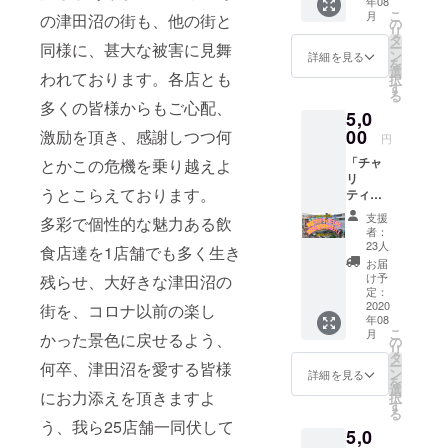
年08
ルス
こ
月
の津田沼の街も、他の街と
テッ
の
リ
カーを6
タ
同様に、甚大な被害に見舞
ー
種セッ
ン
詳細を見る
を
トでご
選
われております。各店とも
択
提供し
す
る
ます。
多くの皆様からもご心配、
5,0
（アイ
コン画
00
激励を頂き、感謝しつつ何
円
像はス
「チャ
とかこの危機を乗り越えよ
テッ
リ
カーで
うとこらえております。
ティーT
はあり
シャ
ませ
支援
多彩で個性的な魅力ある飲
ツ」 今
ん）
者：
回のプ
23人
食店達を1店舗でも多く生き
ログラ
お届
ムのオ
け予
残らせ、大好きな津田沼の
リジナ
定：
ルTシャ
2020
街を、コロナ以前の楽し
年08
ツをご
こ
月
かった景色に戻せるよう、
提供し
の
リ
ます。
タ
ー
何卒、津田沼を愛する皆様
津田沼
ン
詳細を見る
を
の今年
選
にお力添えを頂きますよ
択
の流行
す
る
になる
う、我ら25店舗一同伏して
5,0
か