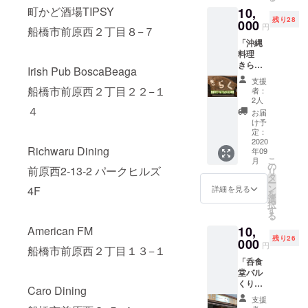
アーム
町かど酒場TIPSY
10,
レスリ
残り28
ング講
000
円
船橋市前原西２丁目８−７
座」受
「沖縄
講チ
料理
ケット
きらく
をご提
Irish Pub BoscaBeaga
より」
供しま
支援
泡盛VIP
す。 ※
船橋市前原西２丁目２２−１
者：
ゴール
チケッ
2人
ド1本＆
４
トはご
お届
その日
来店の
け予
のおス
際、店
定：
スメ料
2020
頭で現
Richwaru Dining
年09
理1品を
物と交
こ
月
お受け
換でき
の
前原西2-13-2 パークヒルズ
リ
取りい
ます。
タ
ー
ただけ
※講座は
ン
詳細を見る
4F
を
るチ
Groovy
選
択
ケット
kitchen
す
る
をご提
店内に
American FM
10,
供いた
て行い
残り26
しま
000
ます。
円
船橋市前原西２丁目１３−１
す。 ※
日程の
「呑食
チケッ
打ち合
堂バル
トはご
わせの
くりよ
来店の
ために
Caro Dining
り」 ス
際、店
メール
支援
タッフ
頭で現