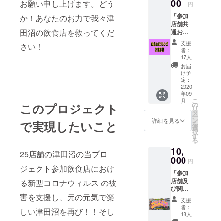
も！？
00
お願い申し上げます。どう
円
「参加
か！あなたのお力で我々津
店舗共
田沼の飲食店を救ってくだ
通お食
事券
支援
さい！
5,000円
者：
分」 参
17人
加店舗
お届
25店で
け予
ご利用
定：
いただ
2020
年09
けるお
こ
月
食事券
の
このプロジェクト
リ
をご提
タ
ー
供しま
ン
詳細を見る
で実現したいこと
を
す。 ※
選
択
店舗に
す
る
よって
10,
営業再
25店舗の津田沼の当プロ
開時期
000
円
等が異
ジェクト参加飲食店におけ
「参加
なる場
店舗及
る新型コロナウィルス の被
合があ
び関係
りま
害を支援し、元の元気で楽
媒体に
す。 ※
支援
てご支
有効期
者：
しい津田沼を再び！！そし
援者様
限は
18人
の紹