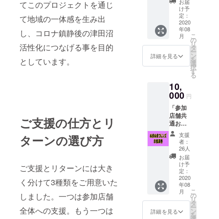
2020年
お届
てこのプロジェクトを通じ
介」 参
12月ま
け予
加各店
でとし
定：
て地域の一体感を生み出
舗にて
2020
ます。
年08
ご支援
し、コロナ鎮静後の津田沼
こ
月
者様の
の
リ
活性化につなげる事を目的
お名前
タ
ー
を3ヶ月
ン
詳細を見る
を
としています。
間ご紹
選
択
介させ
す
る
ていた
10,
だきま
す。 ※
000
円
備考欄
「参加
にご紹
店舗共
介させ
ご支援の仕方とリ
通お食
ていい
事券
ただく
支援
ターンの選び方
10,000
お名前
者：
円分」
をご入
26人
参加店
力くだ
お届
舗25店
さい。
け予
ご支援とリターンには大き
でご利
もしも
定：
用いた
2020
紹介さ
く分けて3種類をご用意いた
年08
だける
れたく
こ
月
お食事
ないと
しました。一つは参加店舗
の
リ
券をご
の場合
タ
ー
全体への支援。もう一つは
提供し
は、
ン
詳細を見る
を
ます。
「紹介
選