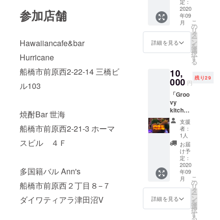
NAME
ます。
定：
IS
2020
※お酒は
参加店舗
年09
SUZUKI
開栓し
こ
月
Tシャツ
た状態
の
リ
と交換
のもの
タ
ー
できる
を店内
Hawaiiancafe&bar
ン
詳細を見る
を
チケッ
にてご
選
択
Hurricane
トをご
提供い
す
る
提供し
たしま
船橋市前原西2-22-14 三橋ビ
10,
ます。
す。 ※
残り29
※チケッ
000
有効期
円
ル103
トはご
限は
「Groo
来店の
2020年
vy
際、店
12月ま
kitchen
頭で現
でとし
焼酎Bar 世海
より」
物と交
ます。
支援
全日本
換でき
船橋市前原西2-21-3 ホーマ
者：
アーム
ます。
1人
スビル ４Ｆ
レスリ
※有効期
お届
ング選
限は
け予
手権2位
2021年
定：
のマス
2020
12月ま
多国籍バル Ann's
年09
ターに
でとし
こ
月
よる
ます。
の
船橋市前原西２丁目８−７
リ
「必ず
タ
ー
今より
ン
ダイワティアラ津田沼V
詳細を見る
を
強くな
選
択
る！
す
る