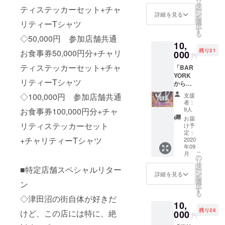
リ
シャツ
たしま
タ
ティステッカーセット+チャ
ー
をお受
す。 ※
ン
詳細を見る
を
け取り
有効期
選
リティーTシャツ
択
いただ
限は
す
る
けるチ
◇50,000円 参加店舗共通
2021年
10,
ケット
12月ま
残り21
お食事券50,000円分+チャリ
をご提
000
でとし
円
供いた
ます。
ティステッカーセット+チャ
「BAR
しま
YORK
す。 ※
リティーTシャツ
から」
チケッ
カクテ
トはご
◇100,000円 参加店舗共通
支援
ルまた
来店の
者：
はウィ
際、店
9人
お食事券100,000円分+チャ
スキー1
頭で現
お届
杯無料
リティステッカーセット
物と交
け予
券を10
換でき
定：
+チャリティーTシャツ
枚ご提
2020
ます。
年09
供いた
※有効期
こ
月
しま
限は
の
リ
す。 ※
2021年
タ
■特定店舗スペシャルリター
ー
チケッ
12月ま
ン
詳細を見る
を
トはご
でとし
選
ン
択
来店の
ます。
す
る
際、店
◇津田沼の街自体が好きだ
10,
頭で現
残り28
けど、この店には特に、絶
物と交
000
円
換でき