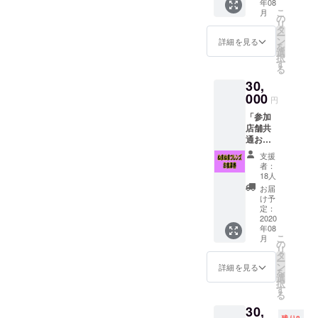
年08
カー
限は
有効期
こ
月
セット
2020年
の
限は
リ
+チャリ
12月ま
タ
2020年
ー
ティーT
でとし
ン
12月ま
詳細を見る
を
シャ
ます。
選
でとし
択
ツ」 参
す
ます。
る
加各店
30,
舗にて
ご支援
000
円
者様の
「参加
お名前
店舗共
を3ヶ月
通お食
間ご紹
事券
介させ
支援
30,000
ていた
者：
円分
だきま
18人
+チャリ
す。ま
お届
ティス
た、今
け予
テッ
回のプ
定：
カー
2020
ログラ
年08
セット
ムのオ
こ
月
+チャリ
リジナ
の
リ
ティーT
ルス
タ
ー
シャ
テッ
ン
詳細を見る
を
ツ」 参
カーを6
選
択
加店舗
種セッ
す
る
25店で
トとオ
30,
ご利用
リジナ