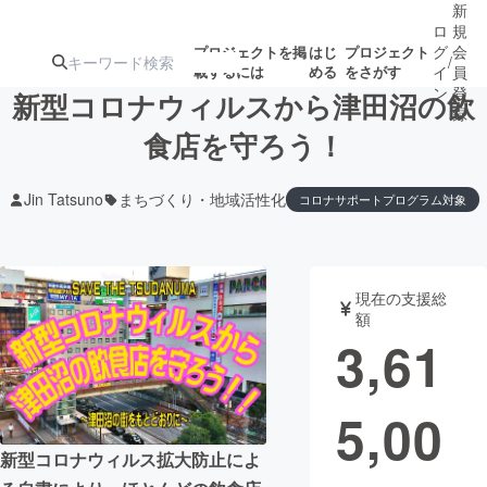
新
ロ
規
グ
会
プロジェクトを掲
はじ
プロジェクト
/
載するには
める
をさがす
イ
員
ン
登
新型コロナウィルスから津田沼の飲
録
食店を守ろう！
人気のプロ
注目のリ
注目の新着プロ
募集終了が近いプ
もうすぐ公開
Jin Tatsuno
まちづくり・地域活性化
コロナサポートプログラム対象
ジェクト
ターン
ジェクト
ロジェクト
されます
アート・写真
音楽
現在の支援総
額
3,61
テクノロジー・ガジェット
ゲーム・サ
映像・映画
書籍・雑誌
5,00
新型コロナウィルス拡大防止によ
ビジネス・起業
チャレンジ