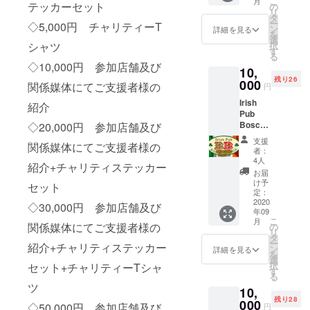
こ
月
す。
テッカーセット
間は
の
リ
《スペ
2020年
タ
ー
◇5,000円 チャリティーT
シャル
10月1日
ン
詳細を見る
を
パスの
から12
選
シャツ
択
内容》
月31日
す
る
1ドリン
までと
◇10,000円 参加店舗及び
10,
ク＆ス
しま
残り26
ナック
000
す。
関係媒体にてご支援者様の
円
フード
Irish
サービ
紹介
Pub
ス。 ※
Bosca
◇20,000円 参加店舗及び
有効期
Beaga
間は
支援
関係媒体にてご支援者様の
より
2020年
者：
3ヶ月間
10月1日
4人
紹介+チャリティステッカー
有効の
から12
お届
スペ
月31日
け予
セット
シャル
までと
定：
パスを
2020
しま
◇30,000円 参加店舗及び
年09
ご提供
す。
こ
月
しま
関係媒体にてご支援者様の
の
リ
す。
タ
ー
紹介+チャリティステッカー
《スペ
ン
詳細を見る
を
シャル
選
択
セット+チャリティーTシャ
パスの
す
る
内容》
ツ
10,
GUINE
残り28
SS100
000
◇50,000円 参加店舗及び
円