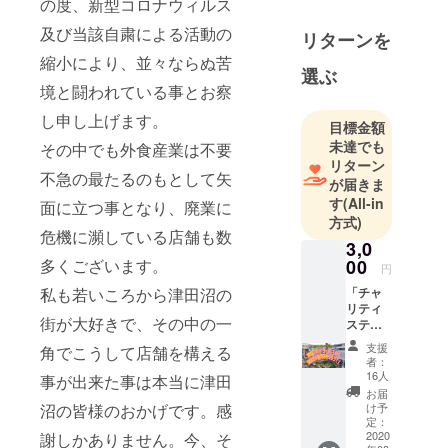
の度、新型コロナウィルス
ぬまフレン
及び当該自粛による活動の
リターンを
ズ正規会
縮小により、並々ならぬ苦
員。
選ぶ
みなさんの
境と闘われている事とお察
生きがい
し申し上げます。
目標金額
と、活気あ
未達でも
その中でも外食産業は不要
る津田沼の
リターン
街に貢献で
不急の最たるのもとして矢
が届きま
きる店づく
す
(All-in
面に立つ事となり、廃業に
りを目指し
方式)
危機に瀕している店舗も数
ておりま
3,0
す。
多くございます。
00
円
私も若いころから津田沼の
「チャ
リティ
街が大好きで、その中の一
ステッ
カー
支援
角でこうして店舗を構える
セッ
者：
ト」 今
16人
事が出来た事は本当に津田
回のプ
お届
ログラ
沼の皆様のおかげです。感
け予
ムのオ
定：
リジナ
2020
謝しかありません。今、そ