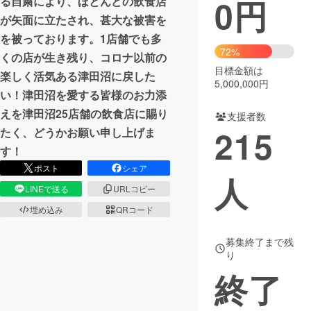
0
円
る自粛により、ほとんどの飲食店
が矢面に立たされ、甚大な被害を
まちづくり・地域活性化
を被っております。1店舗でも多
72%
くの店が生き残り、コロナ以前の
CAMPFIRE for Social Good
CAMPFIRE Creation
目標金額は
楽しく活気ある津田沼に戻した
5,000,000円
CAMPFIREふるさと納税
machi-ya
コミュニティ
い！津田沼を愛する皆様のお力添
えを津田沼25店舗の飲食店に賜り
支援者数
215
たく、どうかお願い申し上げま
す！
ポスト
シェア
人
LINEで送る
URLコピー
埋め込み
QRコード
募集終了まで残
り
終了