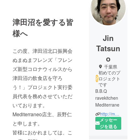
津田沼を愛する皆
様へ
Jin
Tatsun
この度、津田沼北口振興会
o
ぬまぬまフレンズ「フレン
千葉県
ズ新型コロナウィルスから
初めてのプ
津田沼の飲食店を守ろ
ロジェクト
です
う！」プロジェクト実行委
B.B.Q
員代表を務めさせていただ
ravekitchen
いております。
Mediterrane
o casa
Mediterraneo店主、辰野仁
http://mediterra-casa.com/
Tsudanuma
メッセー
と申します。
店主。
ジを送る
皆様におかれましては、こ
津田沼北口
振興会ぬま