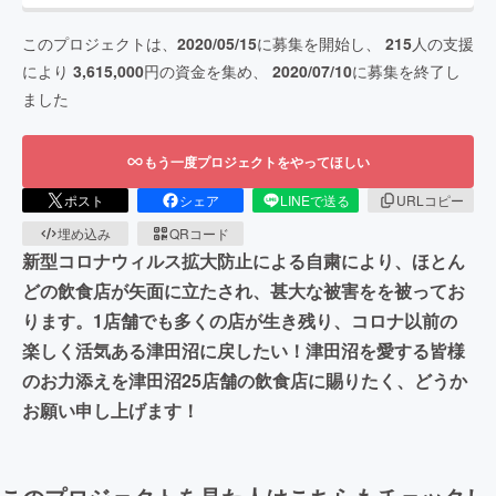
このプロジェクトは、
2020/05/15
に募集を開始し、
215
人の支援
により
3,615,000
円の資金を集め、
2020/07/10
に募集を終了し
ました
もう一度プロジェクトをやってほしい
ポスト
シェア
LINEで送る
URLコピー
埋め込み
QRコード
新型コロナウィルス拡大防止による自粛により、ほとん
どの飲食店が矢面に立たされ、甚大な被害をを被ってお
ります。1店舗でも多くの店が生き残り、コロナ以前の
楽しく活気ある津田沼に戻したい！津田沼を愛する皆様
のお力添えを津田沼25店舗の飲食店に賜りたく、どうか
お願い申し上げます！