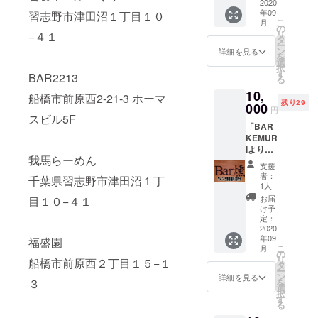
トを10
2020
12月ま
年09
習志野市津田沼１丁目１０
枚ご提
でとし
こ
月
供しま
ます。
の
リ
−４１
す。 ※
タ
ー
チケッ
ン
詳細を見る
を
トはご
選
択
来店の
す
BAR2213
る
際、店
10,
頭で現
船橋市前原西2‐21‐3 ホーマ
残り29
物と交
000
円
換でき
スビル5F
「BAR
ます。
KEMUR
※有効期
Iより」
限は
我馬らーめん
赤白い
2020年
支援
ずれか
12月ま
者：
千葉県習志野市津田沼１丁
ワイン1
でとし
1人
本と燻
ます。
お届
目１０−４１
製盛り
け予
合わせ
定：
のセッ
2020
年09
トをお
福盛園
こ
月
受け取
の
リ
船橋市前原西２丁目１５−１
り頂け
タ
ー
るチ
ン
詳細を見る
３
を
ケット
選
択
をご提
す
る
供しま