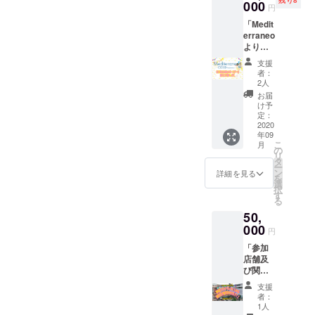
残り8
いただ
000
ルチャ
円
けるお
リ
「Medit
食事券
ティーT
erraneo
をご提
シャツ
より」
供しま
をご提
2021年
す。ま
供しま
支援
のあな
た、今
す。 ※
者：
たの
回のプ
備考欄
2人
バース
ログラ
にご紹
お届
デーを
ムのオ
介させ
け予
盛大に
リジナ
定：
ていい
お祝い
2020
ルス
ただく
年09
しま
テッ
お名前
こ
月
す。ご
カーを6
の
をご入
リ
本人様
種セッ
タ
力くだ
ー
とお仲
トとオ
ン
さい。
詳細を見る
を
間5名様
リジナ
選
もしも
択
までは
ルチャ
す
紹介さ
る
ご飲食
リ
れたく
50,
無料。
ティーT
ないと
マイ
000
シャツ
の場合
円
ク、プ
をご提
は、
「参加
ロジェ
供しま
「紹介
店舗及
クター
す。 ※
不要」
び関係
完備。
店舗に
とご入
媒体に
DJとパ
よって
力くだ
支援
てご支
フォー
営業再
さい。
者：
援者様
マーが
開時期
1人