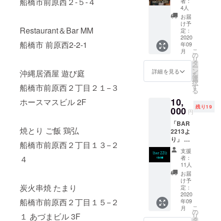
アドレ
船橋市前原西２-５-４
者：
厳選の
物と交
スをご
4人
ワイン
換でき
入力く
お届
ボトル
ます。
ださ
け予
Restaurant＆Bar MM
を赤白1
※お酒は
定：
い。 ※
本づつ
2020
開栓し
有効期
船橋市 前原西2-2-1
年09
受け取
た状態
限は
こ
月
る事が
のもの
の
2021年
リ
出来る
を店内
タ
12月ま
ー
チケッ
にてご
ン
でとし
詳細を見る
沖縄居酒屋 遊び庭
を
トをご
提供い
選
ます。
択
提供し
たしま
船橋市前原西２丁目２１−３
す
る
ます。
す。 ※
10,
ホースマスビル 2F
※チケッ
有効期
残り19
トはご
000
限は
円
来店の
2020年
「BAR
際、店
12月ま
焼とり ご飯 鶏弘
2213よ
頭で現
でとし
り」 ド
物と交
ます。
船橋市前原西２丁目１３−２
リンク
換でき
支援
無料券
ます。
４
者：
を10枚
※お酒は
11人
ご提供
開栓し
お届
しま
た状態
け予
炭火串焼 たまり
す。 ※
のもの
定：
チケッ
2020
を店内
船橋市前原西２丁目１５−２
年09
トはご
にてご
こ
月
来店の
提供い
の
１ あづまビル 3F
リ
際、店
たしま
タ