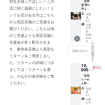
対生き残ってほしい！この
「炭焼
ます。
屋 鶏’s
※お酒は
店に特に贔屓にしたい！と
串よ
店内に
り」 お
てご提
支援
いうお店がある方はこちら
好きな
供いた
者：
日本酒
しま
2人
から指定店舗のご支援をお
一升ボ
す。 ※
お届
トルを
有効期
選びください。こちらは他
け予
キープ
限は
定：
のご支援よりも指定店舗に
ただけ
2020
2020年
年09
るチ
12月ま
こ
月
支援金が多く配分されま
ケット
でとし
の
リ
をご提
ます。
タ
す。参加各店舗より多彩な
ー
供しま
ン
詳細を見る
を
す。 ※
選
リターンをご用意しまし
択
チケッ
す
る
トはご
た。リターンの詳細につき
10,
来店の
残り25
際、店
ましては「リターンを選
000
円
頭で現
ぶ」のなかの各詳細をご覧
「魚骨
物と交
らーめ
換でき
ください。
ん鈴木
ます。
さんよ
※鶏’s串
支援
り」 餃
で販売
者：
子5個無
してい
5人
料券30
るもの
お届
枚とMY
に限り
け予