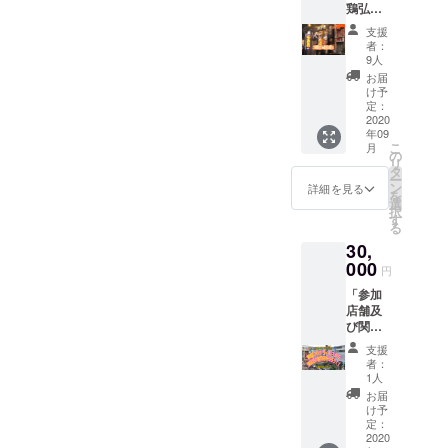
鶏弘よ
しま
有効期
り」 2
す。 ※
限は
支援
時間飲
チケッ
2021年
者：
み放題
トはご
12月ま
9人
チケッ
来店の
でとし
お届
ト8枚を
際、店
ます。
け予
ご提供
頭で現
定：
しま
2020
物と交
年09
す。 ※
換でき
こ
月
チケッ
ます。
の
リ
トはご
※Tシャ
タ
ー
来店の
ツのサ
ン
詳細を見る
を
際、店
イズに
選
択
頭で現
つきま
す
る
物と交
しては
30,
換でき
店頭に
ます。
000
てご相
円
※飲み放
談くだ
「参加
題はチ
さい。
店舗及
ケット1
※お酒は
び関係
枚につ
開栓し
媒体に
きお一
た状態
支援
てご支
人様分
のもの
者：
援者様
とさせ
を店内
1人
の紹介
ていた
にてご
お届
+チャリ
だきま
提供い
け予
ティス
す。 ※
定：
たしま
テッ
2020
有効期
す。 ※