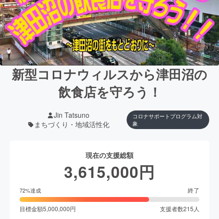
新型コロナウィルスから津田沼の
飲食店を守ろう！
Jin Tatsuno
コロナサポートプログラム対
まちづくり・地域活性化
象
現在の支援総額
3,615,000
円
終了
72
%達成
目標金額
5,000,000
円
支援者数
215
人