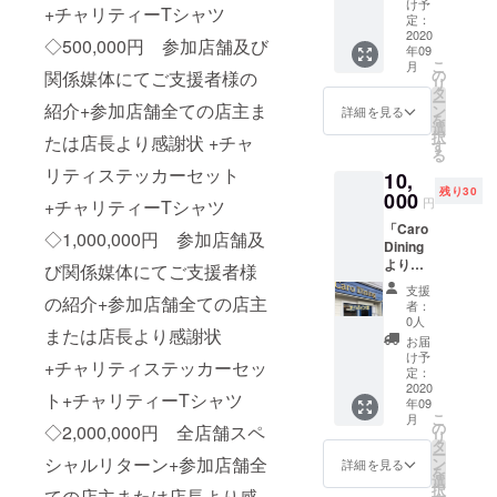
無料券
のもの
け予
+チャリティーTシャツ
を10枚
を店内
定：
ご提供
2020
にてご
◇500,000円 参加店舗及び
年09
しま
提供い
こ
月
す。 ※
たしま
の
関係媒体にてご支援者様の
リ
チケッ
す。 ※
タ
ー
トはご
紹介+参加店舗全ての店主ま
有効期
ン
詳細を見る
を
来店の
限は
選
択
たは店長より感謝状 +チャ
際、店
2020年
す
る
頭で現
12月ま
リティステッカーセット
10,
物と交
でとし
残り30
換でき
000
ます。
円
+チャリティーTシャツ
ます。
「Caro
※お酒は
◇1,000,000円 参加店舗及
Dining
店内に
より」
てご提
び関係媒体にてご支援者様
ボトル
供いた
支援
ワイン1
の紹介+参加店舗全ての店主
しま
者：
本をお
す。 ※
0人
または店長より感謝状
受け取
有効期
お届
りいた
限は
け予
+チャリティステッカーセッ
だける
2020年
定：
チケッ
2020
12月ま
ト+チャリティーTシャツ
年09
トをご
でとし
こ
月
提供し
ます。
の
◇2,000,000円 全店舗スペ
リ
ます。
タ
ー
※チケッ
シャルリターン+参加店舗全
ン
詳細を見る
を
トはご
選
択
ての店主または店長より感
来店の