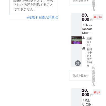
を
ご利用
提供し
選
された内容を削除すること
択
いただ
ます。
す
はできません。
る
けるお
※備考欄
20,
食事券
にご紹
※投稿する際の注意点
残り10
をご提
000
介させ
円
供しま
ていい
「Hawa
す。 ま
ただく
iiancafe
た、今
お名前
&bar
回のプ
をご入
Hurrica
ログラ
力くだ
支援
neよ
ムのオ
さい。
者：
り」 ハ
リジナ
もしも
5人
ワイア
ルス
紹介さ
お届
ンビー
テッ
れたく
け予
ル10本
カーを6
定：
ないと
とハワ
2020
種セッ
の場合
年09
イを感
トでご
は、
こ
月
じるオ
提供し
の
「紹介
リ
リジナ
ます。
タ
不要」
ー
ルTシャ
※店舗に
ン
とご入
詳細を見る
を
ツセッ
よって
選
力くだ
択
トをお
営業再
す
さい。
る
受け取
開時期
20,
りいた
等が異
残り6
だける
000
なる場
円
チケッ
合があ
「焼と
トご提
りま
り ご飯
供いた
す。 ※