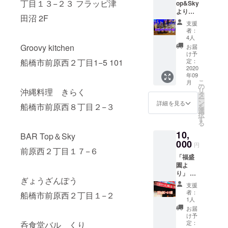
丁目１３−２３ フラッピ津
op&Sky
より」
田沼 2F
激レア
支援
ジャパ
者：
ニーズ
4人
ウイス
Groovy kitchen
お届
キー5種
け予
類無料
船橋市前原西２丁目1−5 101
定：
券ご提
2020
年09
供しま
こ
月
す。 ※
の
リ
沖縄料理 きらく
チケッ
タ
ー
トはご
ン
詳細を見る
船橋市前原西８丁目２−３
を
来店の
選
択
際、店
す
る
頭で現
10,
物と交
BAR Top＆Sky
換でき
000
円
前原西２丁目１７−６
ます。
「福盛
※お酒は
園よ
店内に
り」 餃
てご提
ぎょうざんぽう
子＆生
供いた
支援
ビール
しま
者：
船橋市前原西２丁目１−２
セット
す。 ※
1人
と交換
有効期
お届
できる
限は
け予
チケッ
2020年
定：
呑食堂バル くり