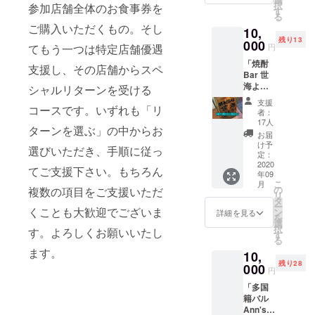
択
参加店舗全体のお食事券を
※店舗に
不要」
す
る
よって
とご入
ご購入いただくもの。そし
10,
営業再
力くだ
残り13
開時期
000
さい。
てもう一つは特定店舗優遇
円
等が異
「焼酎
なる場
支援し、その店舗からスペ
Bar 世
合があ
海よ
りま
シャルリターンを受ける
り」 お
す。 ※
支援
コースです。いずれも「リ
好きな
有効期
者：
焼酎ま
限は
17人
ターンを選ぶ」の中からお
たは泡
2020年
お届
盛の一
12月ま
け予
選びいただき、手順に従っ
升瓶を
でとし
定：
一本
2020
ます。
てご支援下さい。もちろん
年09
キープ
こ
月
いただ
の
複数の項目をご支援いただ
リ
けるチ
タ
ー
ケット
くことも大歓迎でございま
ン
詳細を見る
を
をお送
選
択
す。よろしくお願いいたし
りしま
す
る
す。 ※
ます。
10,
チケッ
残り28
トはご
000
円
来店の
「多国
際、店
籍バル
頭で現
Ann'sよ
物と交