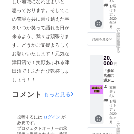
※お酒は
しい地域になればよいと
3人
の紹介
開栓し
お届
+チャリ
思っております。そしてこ
た状態
け予
ティス
のもの
定：
の苦境を共に乗り越えた事
テッ
2020
を店内
年08
カー
にてご
をいつか笑って語れる日が
こ
月
セッ
提供い
の
リ
ト」 参
たしま
タ
来るよう、我々は頑張りま
ー
加各店
す。 ※
ン
詳細を見る
を
舗にて
有効期
選
す。どうかご支援よろしく
択
ご支援
限は
す
る
者様の
お願いいたします！元気な
2020年
20,
お名前
12月ま
津田沼で！笑顔あふれる津
を3ヶ月
000
でとし
円
間ご紹
ます。
田沼で！ふたたび乾杯しま
「参加
介させ
店舗共
ていた
しょう！！
通お食
だきま
事券
す。ま
支援
20,000
た、今
コメント
者：
もっと見る
円分
回のプ
5人
+チャリ
ログラ
お届
ティス
ムのオ
け予
テッ
リジナ
定：
カー
2020
ルス
投稿するには
ログイン
が
年08
セッ
テッ
こ
必要です。
月
ト」 参
カーを6
の
リ
プロジェクトオーナーの承
加店舗
種セッ
タ
ー
25店で
認後に掲載されます。承認
トでご
ン
詳細を見る