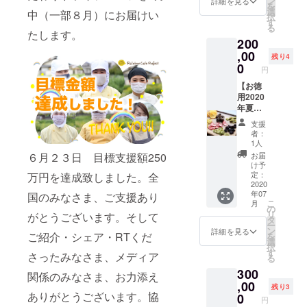
ン
詳細を見る
を
させて
オスス
選
中（一部８月）にお届けい
択
いただ
メ！レ
す
る
きま
イン
たします。
200
す。
ボー
（１回
セット
,00
残り4
目；７
（詰め
0
円
月
合わせ
中
ドライ
【お徳
２回
フルー
用2020
目；9
ツ；200
年夏冬
月〜10
グラム
コー
支援
月
¥10000
ス】詰
者：
３回
）を11
め合わ
1人
目；12
セット
せドラ
お届
６月２３日 目標支援額250
月前
お届け
イフ
け予
後） 中
いたし
ルーツ
定：
万円を達成致しました。全
身はす
ます。
（7
2020
年07
でに受
夏の健
月；200
国のみなさま、ご支援あり
こ
月
付中の
康にも
グラム
の
リ
がとうございます。そして
レイン
保存食
×11セッ
タ
ー
ボー
として
ト）
ン
詳細を見る
ご紹介・シェア・RTくだ
を
2020年
も喜ば
（12
選
択
シーズ
れるお
月；200
す
さったみなさま、メディア
る
ンセッ
中元向
グラム
300
トと同
けお徳
×10セッ
関係のみなさま、お力添え
じで
なコー
ト） 法
,00
残り3
す。た
スをご
人・団
ありがとうございます。協
0
円
だし１
用意い
体様に