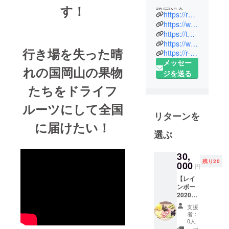
す！
協同組合レ
https://rainbowpro.thebase.in
インボーカ
https://www.facebook.com/rainbowcafeproject/
フェプロ
https://twitter.com/rainbowcafepro
https://www.instagram.com/rainbowcafeproject/
ジェクト；
行き場を失った晴
https://r-c-p.jp/
ドライフ
メッセー
ルーツ事業
れの国岡山の果物
ジを送る
プロデュー
たちをドライフ
サー
チームワー
ルーツにして全国
クデザイ
リターンを
ナー
に届けたい！
選ぶ
（株）
PARKSTARS
30,
残り20
000
円
【レイ
ンボー
2020年
シーズ
支援
ンセッ
者：
トB】詰
0人
め合わ