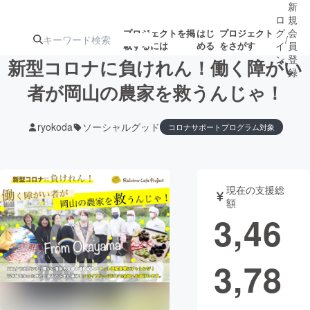
新
ロ
規
グ
会
プロジェクトを掲
はじ
プロジェクト
/
載するには
める
をさがす
イ
員
ン
登
新型コロナに負けれん！働く障がい
録
者が岡山の農家を救うんじゃ！
人気のプロ
注目のリ
注目の新着プロ
募集終了が近いプ
もうすぐ公開
ryokoda
ソーシャルグッド
コロナサポートプログラム対象
ジェクト
ターン
ジェクト
ロジェクト
されます
アート・写真
音楽
現在の支援総
額
3,46
テクノロジー・ガジェット
ゲーム・サ
映像・映画
書籍・雑誌
3,78
ビジネス・起業
チャレンジ