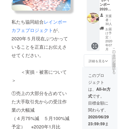
だんに
ンボー
詰め合
2020年
わせま
シーズ
した。
支援
ンセッ
すでに
者：
私たち協同組合
レインボー
ト】詰
受付中
30人
め合わ
のレイ
お届
カフェプロジェクト
が、
せドラ
ンボー
け予
イフ
セット
定：
2020年５月現在ぶつかって
ルーツ
2020
と中身
年07
（200グ
いることを正直にお伝えさ
は同じ
こ
月
ラム）×
です。
の
リ
せてください。
３回 レ
ただし
タ
ー
イン
発送時
ン
詳細を見る
を
ボーの
期が少
選
択
イチオ
し遅れ
す
＜実損・被害について
る
シ！岡
ます。
このプロ
山県産
ご了承
＞
ジェクト
の厳選
くださ
ドライ
い。 ＜
は、
All-In方
フルー
①売上の大部分を占めてい
内訳＞
式
です。
ツたち
8000円
た大手取引先からの受注作
をふん
相当の
目標金額に
だんに
商品＋
業の大幅減
関わらず、
詰め合
当事業
わせま
の立ち
2020/06/29
（４月75%減 ５月100%減
した。
上げ予
23:59:59
ま
2020年
算支援
予定） ※2020年1月比
夏秋冬