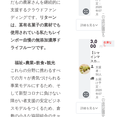
だもの農家さんを継続的に
倉敷市
た。 ※
同組合
定：
あき
2020
送料は
と一緒
支援するクラウドファン
年07
ちゃん
含みま
に新商
こ
月
農園産
す。 ※
品開発
の
ディングです。
リターン
リ
の旬イ
レイン
を行い
タ
ー
チゴを
は、某有名菓子の素材でも
ボー
たい事
ン
詳細を見る
を
ドライ
セット
業者様
選
択
使用されている私たちレイ
にして
20セッ
向けの
す
る
いま
ト分の
プラン
ンボー自慢の無添加濃厚ド
3,0
す。 ＜
リター
となり
在庫な
内訳＞
00
ン額で
ます。
し
円
ライフルーツです。
2000
21セッ
・私た
【シャ
円相当
トをお
ちのド
インマ
の商品
届け致
ライフ
スカッ
＋当事
しま
ルーツ
福祉×農業×飲食×観光
ト】無
業の立
す。
を使っ
支援
添加ド
これらの分野に携わるすべ
ち上げ
※お届
た新商
者：
ライフ
予算支
け；21
品開発
50人
ての方々が勇気づけられる
ルーツ
援金
セット
のご相
お届
（50グ
1000円
まとめ
談・
け予
事業モデルにするため、そ
ラム）
相当 ※
定：
て１箇
OEMご
岡山県
2020
送料は
所のみ
依頼 ・
して新型コロナに負けない
年07
の吉備
含みま
配送と
生産さ
こ
月
高原産
す。
の
なりま
れたご
障がい者支援の安定ビジネ
リ
シャイ
タ
す。
希望の
ー
ンマス
スモデルをつくるため、倉
ン
果物や
詳細を見る
を
カット
選
お野菜
択
敷の小さな協同組合のチャ
をドラ
す
を使っ