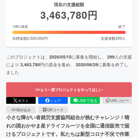
現在の支援総額
3,463,780
円
終了
138
%達成
目標金額
2,500,000
円
支援者数
299
人
このプロジェクトは、
2020/05/15
に募集を開始し、
299
人の支援
により
3,463,780
円の資金を集め、
2020/06/29
に募集を終了し
ました
もう一度プロジェクトをやってほしい
ポスト
シェア
LINEで送る
URLコピー
埋め込み
QRコード
小さな障がい者就労支援協同組合が挑むチャレンジ！晴
れの国おかやま産ドライフルーツを全国に通信販売で届
けるプロジェクトです。私たちは新型コロナ不況で作業