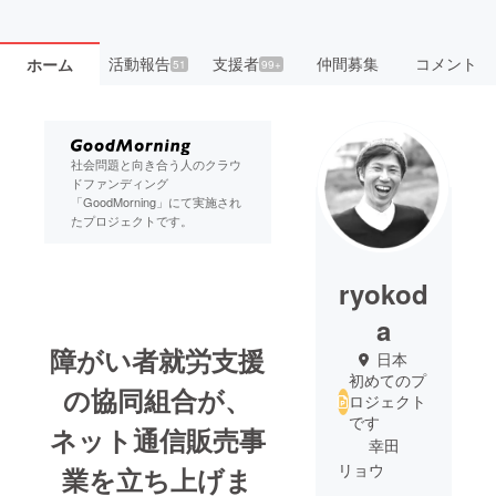
活動報告
支援者
仲間募集
コメント
ホーム
51
99+
社会問題と向き合う人のクラウ
ドファンディング
「GoodMorning」にて実施され
たプロジェクトです。
ryokod
a
障がい者就労支援
日本
初めてのプ
の協同組合が、
ロジェクト
です
ネット通信販売事
幸田
リョウ
業を立ち上げま