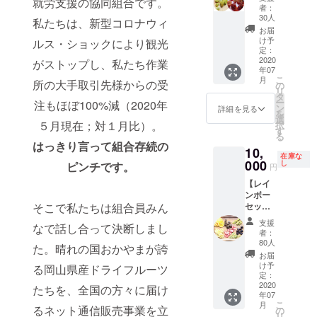
就労支援の協同組合です。
ンマス
農園産
者：
200g）
カット
の旬イ
30人
お届
私たちは、新型コロナウィ
＋ピ
チゴを
お届
け
オー
ドライ
け予
ルス・ショックにより観光
※
ネ 無
にして
定：
送料は
添加ド
2020
いま
がストップし、私たち作業
含みま
年07
ライフ
す。
す。 ８
こ
月
所の大手取引先様からの受
ルーツ
【シャ
の
月以
リ
（計70
インマ
タ
降；企
ー
注もほぼ100%減（2020年
グラ
スカッ
ン
詳細を見る
業・団
を
ム）
ト】
選
体コラ
５月現在；対１月比）。
択
＜内
（40グ
す
ボ商品
る
容＞
ラム）
はっきり言って組合存続の
開発費
10,
【シャ
岡山県
用（通
在庫な
インマ
000
シャイ
し
ピンチです。
円
常30万
スカッ
ンマス
円相
【レイ
ト】
カット
当） ※
ンボー
（30グ
をドラ
企画会
そこで私たちは組合員みん
セッ
ラム）
イにし
議、試
ト】詰
岡山県
ていま
支援
作品製
なで話し合って決断しまし
め合わ
シャイ
す。 ※
者：
作、プ
せドラ
ンマス
送料は
80人
た。晴れの国おかやまが誇
ロトタ
イフ
カット
含みま
お届
イプ商
ルーツ
をドラ
す。
け予
る岡山県産ドライフルーツ
品開発
（200グ
イにし
定：
まで ＜
ラム）
2020
ていま
たちを、全国の方々に届け
ご注意
年07
レイン
す。
＞ 備考
こ
月
ボーの
るネット通信販売事業を立
【ピ
の
欄に、
リ