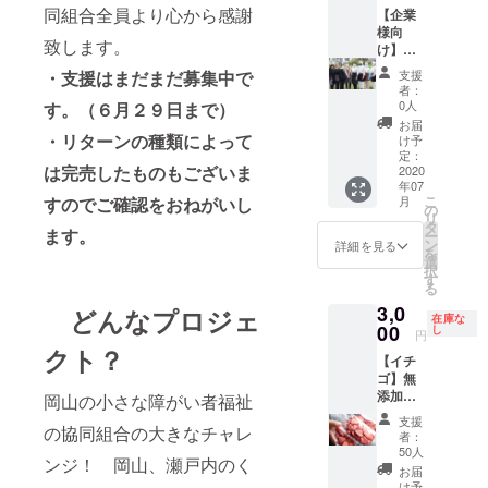
同組合全員より心から感謝
回目の
たしま
オスス
【企業
発送時
した。
メ！レ
様向
致します。
期が遅
※送料は
イン
け】新
れま
含みま
ボー
商品企
支援
・支援はまだまだ募集中で
す。ご
す。 ※
セット
画コラ
者：
了承く
レイン
（詰め
ボプラ
0人
す。（６月２９日まで）
ださ
ボー
合わせ
ン 詰め
お届
い。
セット
ドライ
合わせ
・リターンの種類によって
け予
＜お届
10セッ
フルー
ドライ
定：
は完売したものもございま
け＞
ト分の
ツ；200
フルー
2020
年07
2020年
リター
グラム
ツ＋新
こ
月
すのでご確認をおねがいし
7月末〜
ン額で
¥10000
商品企
の
リ
８月初
11セッ
）を夏
画・試
タ
ます。
ー
旬の予
トをお
冬計21
作納品
ン
詳細を見る
を
定
届け致
セット
＋新商
選
択
しま
お届け
品サン
す
る
す。
いたし
プル
3,0
※お届
ます。
ロット
どんなプロジェ
在庫な
け；11
大切な
製造納
00
し
円
セット
方々へ
品 ※
クト？
【イチ
まとめ
お中元
有効期
ゴ】無
て１箇
向け・
限：
添加ド
所のみ
お歳暮
2020年
岡山の小さな障がい者福祉
ライフ
配送と
向けお
7月～
支援
ルーツ
の協同組合の大きなチャレ
なりま
徳な
2021年
者：
（50グ
す。
コース
３月31
50人
ンジ！ 岡山、瀬戸内のく
ラム）
にいた
日まで
お届
岡山県
しまし
当協
け予