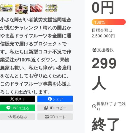
0
円
まちづくり・地域活性化
小さな障がい者就労支援協同組合
138%
が挑むチャレンジ！晴れの国おか
CAMPFIRE for Social Good
CAMPFIRE Creation
目標金額は
やま産ドライフルーツを全国に通
2,500,000円
CAMPFIREふるさと納税
machi-ya
コミュニティ
信販売で届けるプロジェクトで
支援者数
す。私たちは新型コロナ不況で作
299
業受注が100%近くダウン。果物
農家も救い、私たち障がい者雇用
人
をなんとしても守りぬくために、
このドライフルーツ事業を応援よ
ろしくおねがいします。
ポスト
シェア
募集終了まで残
LINEで送る
URLコピー
り
終了
埋め込み
QRコード