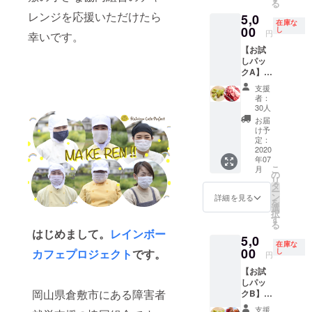
る
イにし
た一次
レンジを応援いただけたら
5,0
ていま
二次加
在庫な
す。 ＜
00
し
工のご
円
幸いです。
内訳＞
依頼
【お試
2000
など わ
しパッ
円相当
たした
クA】イ
の商品
ちと一
チゴ＋
＋当事
緒に歩
支援
シャイ
業の立
んでく
者：
ンマス
ち上げ
30人
れる食
カッ
予算支
品メー
お届
ト 無
援金
け予
カー
添加ド
1000円
定：
様・販
ライフ
2020
相当 ※
売会社
年07
ルーツ
送料は
様・農
こ
月
（計70
含みま
の
業法人
リ
グラ
す。
タ
様等 ご
ー
ム）
ン
詳細を見る
支援を
を
＜内
選
お願い
択
容＞
す
致しま
る
【イチ
はじめまして。
レインボー
す。 ＜
5,0
ゴ】
内訳＞
在庫な
（30グ
00
カフェプロジェクト
です。
し
７月；
円
ラム）
レイン
【お試
岡山県
ボー
しパッ
倉敷市
セット
岡山県倉敷市にある障害者
クB】
あき
（詰め
シャイ
ちゃん
合わせ
支援