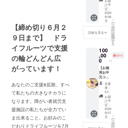
お届
せドラ
け予
イフ
定：
ルーツ
2020
年08
（200グ
こ
月
ラム）×
の
【締め切り６月２
リ
３回 レ
タ
ー
イン
ン
詳細を見る
を
９日まで】 ドラ
ボーの
選
択
イチオ
す
る
シ！岡
イフルーツで支援
100
山県産
の厳選
,00
の輪どんどん広
残り11
ドライ
0
円
フルー
がっています！
ツたち
【お徳
をふん
用お中
だんに
元コー
詰め合
ス】詰
あなたのご支援&拡散、すべ
支援
わせま
め合わ
者：
した。
せドラ
4人
て私たちの大きなチカラに
2020年
イフ
お届
夏秋冬
ルーツ
なります。障がい者就労支
け予
と旬の
（200グ
定：
援施設の私たちが全力でい
詰め合
ラム×11
2020
年07
わせを
セッ
こ
ま出来ること。お好みのこ
月
３回に
ト） 法
の
リ
分けて
人・団
タ
だわりドライフルーツを7月
ー
お送り
体様に