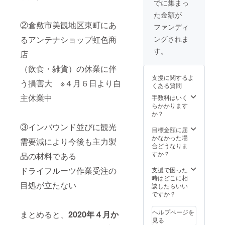
金2000
でに集まっ
と旬の
円相当
た金額が
詰め合
※送料は
②倉敷市美観地区東町にあ
わせを
含みま
ファンディ
３回に
す。 ＜
るアンテナショップ虹色商
ングされま
分けて
お届け
お送り
＞ 2020
す。
店
させて
年7月
いただ
末〜８
（飲食・雑貨）の休業に伴
きま
月初旬
支援に関するよ
す。
予定
う損害大 ※４月６日より自
くある質問
（１回
目；７
主休業中
手数料はいく
月
らかかります
中
か？
２回
③インバウンド並びに観光
目；9
目標金額に届
月〜10
かなかった場
需要減により今後も主力製
月
合どうなりま
３回
すか？
品の材料である
目；12
月前
ドライフルーツ作業受注の
支援で困った
後）
時はどこに相
目処が立たない
談したらいい
ですか？
ヘルプページを
まとめると、
2020年４月か
見る