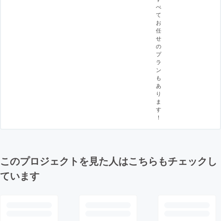
べ
て
お
任
せ
の
プ
ラ
ン
も
あ
り
ま
す
！
このプロジェクトを見た人はこちらもチェックし
ています