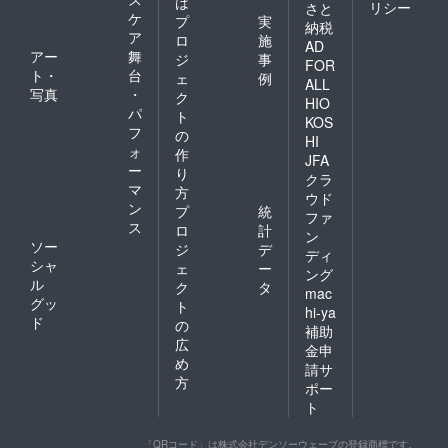
は
リシー
さと
ケ
プ
実
納税
ア
ロ
施
AD
アー
舞
ジ
事
FOR
ト・
台
ェ
例
ALL
写真
・
ク
HIO
パ
ト
KOS
フ
の
HI
ォ
作
JFA
ー
り
クラ
マ
方
ウド
ン
プ
統
ファ
ス
ロ
計
ン
ソー
ジ
デ
ディ
シャ
ェ
ー
ング
ル
ク
タ
mac
グッ
ト
hi-ya
ド
の
補助
広
金申
め
請サ
方
ポー
ト
「QRコード」は株式会社デンソーウェーブの登録商標です。