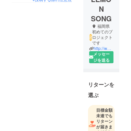
N
SONG
福岡県
初めてのプ
ロジェクト
です
http://www.lemon-song.com/
メッセー
ジを送る
リターンを
選ぶ
目標金額
未達でも
リターン
が届きま