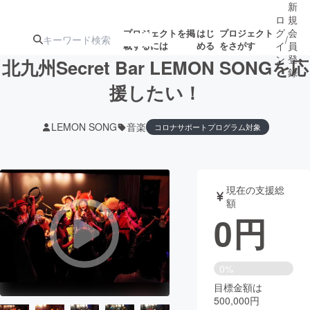
新
ロ
規
グ
会
プロジェクトを掲
はじ
プロジェクト
/
載するには
める
をさがす
イ
員
ン
登
北九州Secret Bar LEMON SONGを応
録
援したい！
人気のプロ
注目のリ
注目の新着プロ
募集終了が近いプ
もうすぐ公開
LEMON SONG
音楽
コロナサポートプログラム対象
ジェクト
ターン
ジェクト
ロジェクト
されます
アート・写真
音楽
現在の支援総
額
0
円
テクノロジー・ガジェット
ゲーム・サ
映像・映画
書籍・雑誌
0%
目標金額は
ビジネス・起業
チャレンジ
500,000円