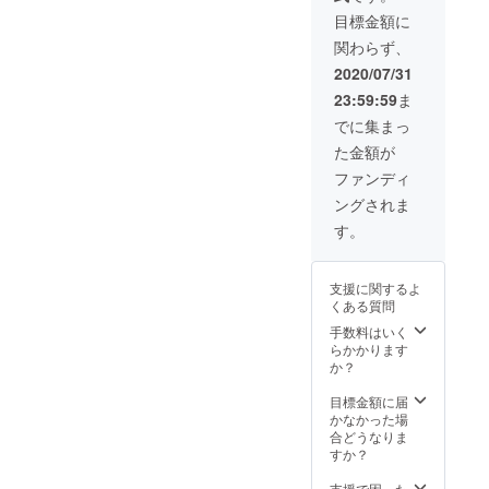
LEMON
目標金額に
SONG2
関わらず、
021カレ
ン
2020/07/31
ダー
23:59:59
ま
のご提
供 ※使
でに集まっ
用期限
た金額が
は年内
とさせ
ファンディ
ていた
ングされま
だきま
す ※チ
す。
ケット
デザイ
ンおよ
支援に関するよ
びカレ
くある質問
ンダー
デザイ
手数料はいく
ンは
らかかります
追って
か？
お知ら
せいた
目標金額に届
します
かなかった場
合どうなりま
すか？
支援で困った