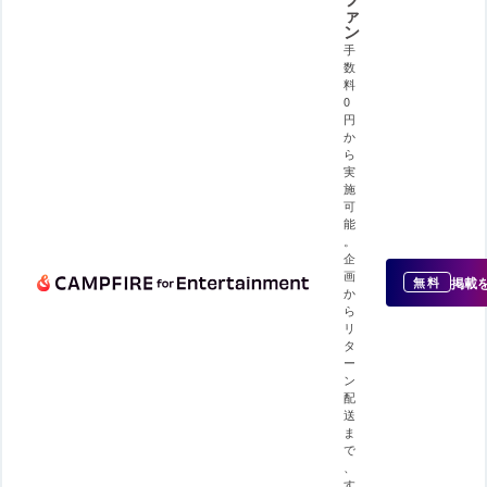
ァ
ン
手
数
料
0
円
か
ら
実
施
可
能
。
企
画
掲載
無料
か
ら
リ
タ
ー
ン
配
送
ま
で
、
す