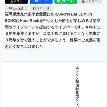
ポスト
シェア
LINEで送る
URLコピー
埋め込み
QRコード
福岡県北九州市小倉北区にあるSecret Bar LEMON
SONGはHard Rockを中心とした誰もが楽しめる音楽空
間やライブシーンを提供するライブバーです。今年末に
３周年を迎えますが、コロナ禍に負けることなく無事に
３周年を皆で祝うことができるよう、皆様のご支援を頂
きたく立ち上げました！
エ
ン
タ
メ
領
域
特
化
型
ク
ラ
フ