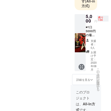
す
(All-in
方式)
5,0
残り
00
100
円
■1口
5000円
の場合
500
支援
円チ
者：
ケット
0人
✕12枚
お届
（6,000
け予
円分）
定：
＋
2020
年08
LEMON
こ
月
SONG
の
リ
or
タ
ー
BellaDo
ン
詳細を見る
を
nnA or
選
択
CRYBA
す
る
BY ス
このプロ
テッ
ジェクト
カーい
ずれか1
は、
All-In方
枚
式
です。
＋