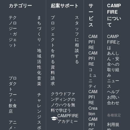
カテゴリー
起案サポート
サ
CAMP
ー
FIRE
テク
ま
プ
ス
ビ
につい
ノロ
ち
ロ
タ
ス
て
ジー
づ
ジ
ッ
・ガ
く
ェ
フ
CAM
CAMP
ジェ
り
ク
に
PFI
FIREと
ット
・
ト
相
RE
は
地
を
談
CAM
あんし
域
作
す
PFI
ん・安
活
る
る
RE
全への
性
資
コ
取り組
化
料
ミュ
み
プロ
音
請
ニ
ニュー
ダク
楽
求
ティ
ス
ト
CAM
ヘルプ
クラウドファ
フー
チ
PFI
お問い
ンディングの
ド・
ャ
RE
合わせ
ノウハウを無
飲食
レ
Crea
料で学ぼう
店
ン
tion
各種規定
CAMPFIRE
ジ
CAM
アカデミー
アニ
ス
利用規
PFI
メ・
ポ
約
RE