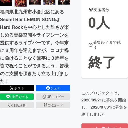
支援者数
まちづくり・地域活性化
福岡県北九州市小倉北区にある
0
人
Secret Bar LEMON SONGは
Hard Rockを中心とした誰もが楽
CAMPFIRE for Social Good
CAMPFIRE Creation
しめる音楽空間やライブシーンを
CAMPFIREふるさと納税
machi-ya
コミュニティ
募集終了まで残
提供するライブバーです。今年末
り
に３周年を迎えますが、コロナ禍
終了
に負けることなく無事に３周年を
皆で祝うことができるよう、皆様
のご支援を頂きたく立ち上げまし
た！
ポスト
シェア
このプロジェクトは、
LINEで送る
URLコピー
2020/05/21
に募集を開始
埋め込み
QRコード
し、
2020/07/31
に募集を
終了しました