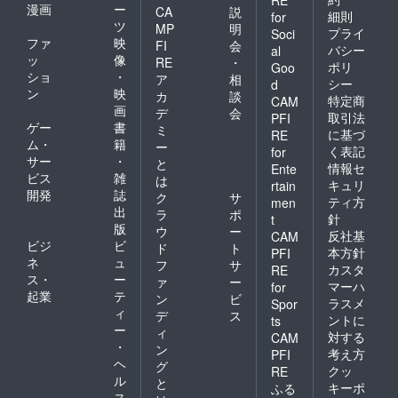
漫画
ー
CA
説
細則
for
ツ
MP
明
プライ
Soci
ファ
映
FI
会
バシー
al
ッ
像
RE
・
ポリ
Goo
ショ
・
ア
相
シー
d
ン
映
カ
談
特定商
CAM
画
デ
会
取引法
PFI
ゲー
書
ミ
に基づ
RE
ム・
籍
ー
く表記
for
サー
・
と
情報セ
Ente
ビス
雑
は
キュリ
rtain
開発
誌
ク
サ
ティ方
men
出
ラ
ポ
針
t
版
ウ
ー
反社基
CAM
ビジ
ビ
ド
ト
本方針
PFI
ネ
ュ
フ
サ
カスタ
RE
ス・
ー
ァ
ー
マーハ
for
起業
テ
ン
ビ
ラスメ
Spor
ィ
デ
ス
ントに
ts
ー
ィ
対する
CAM
・
ン
考え方
PFI
ヘ
グ
クッ
RE
ル
と
キーポ
ふる
ス