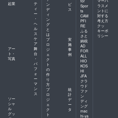
マーハ
for
起業
テ
ン
ビ
ラスメ
Spor
ィ
デ
ス
ントに
ts
ー
ィ
対する
CAM
・
ン
考え方
PFI
ヘ
グ
クッ
RE
ル
と
キーポ
ふる
ス
は
リシー
さと
ケ
プ
実
納税
ア
ロ
施
AD
アー
舞
ジ
事
FOR
ト・
台
ェ
例
ALL
写真
・
ク
HIO
パ
ト
KOS
フ
の
HI
ォ
作
JFA
ー
り
クラ
マ
方
ウド
ン
プ
統
ファ
ス
ロ
計
ン
ソー
ジ
デ
ディ
シャ
ェ
ー
ング
ル
ク
タ
mac
グッ
ト
hi-ya