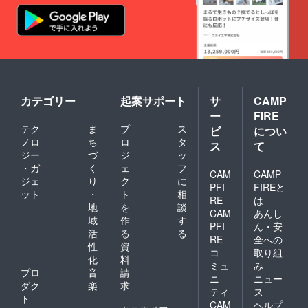
カテゴリー
起案サポート
サ
CAMP
ー
FIRE
テク
ま
プ
ス
ビ
につい
ノロ
ち
ロ
タ
ス
て
ジー
づ
ジ
ッ
・ガ
く
ェ
フ
CAM
CAMP
ジェ
り
ク
に
PFI
FIREと
ット
・
ト
相
RE
は
地
を
談
CAM
あんし
域
作
す
PFI
ん・安
活
る
る
RE
全への
性
資
コ
取り組
化
料
ミュ
み
プロ
音
請
ニ
ニュー
ダク
楽
求
ティ
ス
ト
CAM
ヘルプ