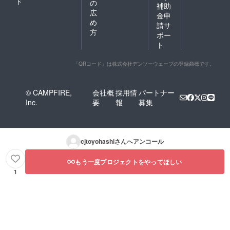
ド
の
補助
広
金申
め
請サ
方
ポー
ト
「QRコード」は株式会社デンソーウェーブの登録商標です。
© CAMPFIRE,
会社概
採用情
パートナー
Inc.
要
報
募集
cjtoyohashi
さんへアンコール
もう一度プロジェクトをやってほしい
1