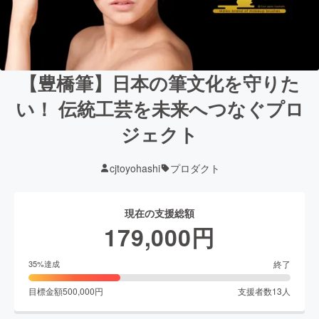
【豊橋筆】日本の筆文化を守りた
い！ 伝統工芸を未来へつなぐプロ
ジェクト
cjtoyohashi
プロダクト
現在の支援総額
179,000
円
終了
35
%達成
目標金額
500,000
円
支援者数
13
人