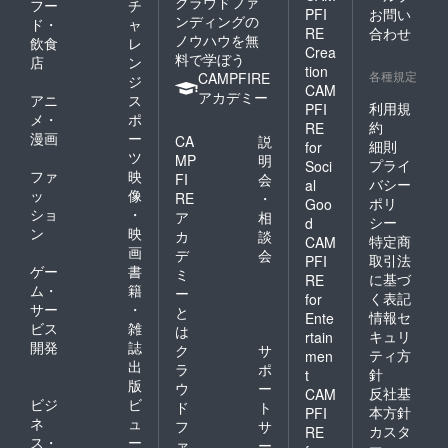
クラウドファ
フー
チ
PFI
お問い
ンディングの
ド・
ャ
RE
合わせ
ノウハウを無
飲食
レ
Crea
料で学ぼう
店
ン
tion
各種規定
CAMPFIRE
ジ
CAM
アカデミー
アニ
ス
利用規
PFI
メ・
ポ
約
RE
漫画
ー
CA
説
細則
for
ツ
MP
明
プライ
Soci
ファ
映
FI
会
バシー
al
ッ
像
RE
・
ポリ
Goo
ショ
・
ア
相
シー
d
ン
映
カ
談
特定商
CAM
画
デ
会
取引法
PFI
ゲー
書
ミ
に基づ
RE
ム・
籍
ー
く表記
for
サー
・
と
情報セ
Ente
ビス
雑
は
キュリ
rtain
開発
誌
ク
サ
ティ方
men
出
ラ
ポ
針
t
版
ウ
ー
反社基
CAM
ビジ
ビ
ド
ト
本方針
PFI
ネ
ュ
フ
サ
カスタ
RE
ス・
ー
ァ
ー