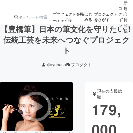
新
ロ
規
グ
会
プロジェクトを掲
はじ
プロジェクト
/
載するには
める
をさがす
イ
員
ン
登
【豊橋筆】日本の筆文化を守りたい！
録
伝統工芸を未来へつなぐプロジェク
ト
人気のプロ
注目のリ
注目の新着プロ
募集終了が近いプ
もうすぐ公開
ジェクト
ターン
ジェクト
ロジェクト
されます
cjtoyohashi
プロダクト
アート・写真
音楽
現在の支援総
テクノロジー・ガジェット
ゲーム・サ
額
179,
映像・映画
書籍・雑誌
000
ビジネス・起業
チャレンジ