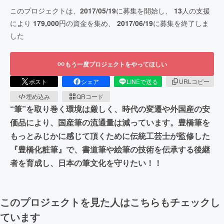
このプロジェクトは、
2017/05/19
に募集を開始し、
13
人の支援
により
179,000
円の資金を集め、
2017/06/19
に募集を終了しま
した
もう一度プロジェクトをやってほしい
ポスト
シェア
LINEで送る
URLコピー
埋め込み
QRコード
“筆”を取り巻く環境は厳しく、時代の変遷や外国産の安
価品により、国産筆の流通量は減っています。豊橋筆を
もっとみじかに感じて頂くために伝統工芸士が監修した
『豊橋化粧筆』で、書道筆や絵筆の技術を伝承する後継
者を育成し、日本の筆文化を守りたい！！
このプロジェクトを見た人はこちらもチェックし
ています