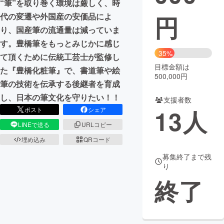
“筆”を取り巻く環境は厳しく、時
円
代の変遷や外国産の安価品によ
まちづくり・地域活性化
り、国産筆の流通量は減っていま
す。豊橋筆をもっとみじかに感じ
CAMPFIRE for Social Good
CAMPFIRE Creation
35%
て頂くために伝統工芸士が監修し
CAMPFIREふるさと納税
machi-ya
コミュニティ
目標金額は
た『豊橋化粧筆』で、書道筆や絵
500,000円
筆の技術を伝承する後継者を育成
し、日本の筆文化を守りたい！！
支援者数
13
人
ポスト
シェア
LINEで送る
URLコピー
埋め込み
QRコード
募集終了まで残
り
終了