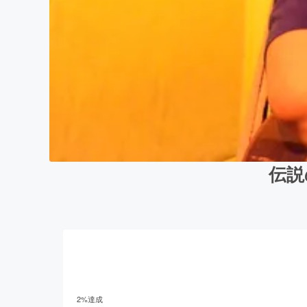
伝説
2
%達成