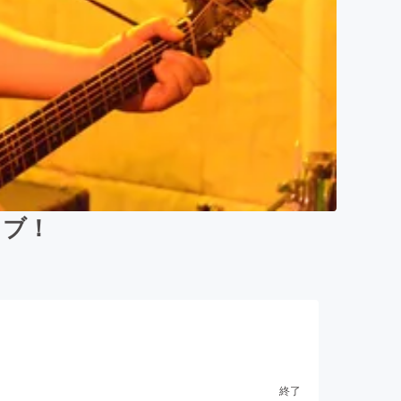
イブ！
終了