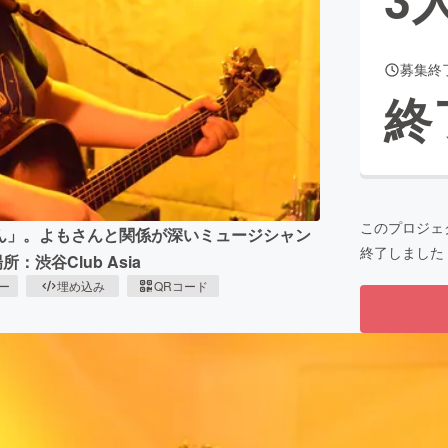
募集終
CAMPFIRE for Social Good
CAMPFIRE Creation
終
CAMPFIREふるさと納税
machi-ya
コミュニティ
このプロジェ
さん」。よもさんと関係が深いミュージシャン
終了しました
渋谷Club Asia
ピー
埋め込み
QRコード