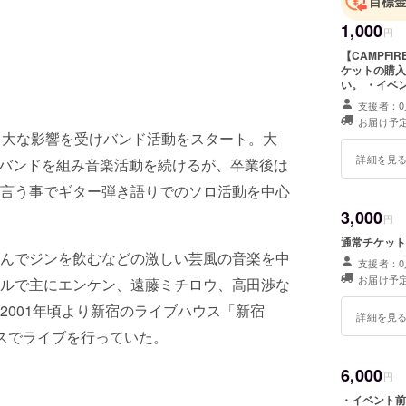
目標
1,000
円
【CAMPF
ケットの購入
い。 ・イベ
支援者：0
お届け予定
inに多大な影響を受けバンド活動をスタート。大
詳細を見
コピーバンドを組み音楽活動を続けるが、卒業後は
言う事でギター弾き語りでのソロ活動を中心
3,000
円
通常チケット
んでジンを飲むなどの激しい芸風の音楽を中
支援者：0
お届け予定
ルで主にエンケン、遠藤ミチロウ、高田渉な
2001年頃より新宿のライブハウス「新宿
詳細を見
ースでライブを行っていた。
6,000
円
・イベント前