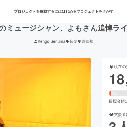
プロジェクトを掲載するには
はじめる
プロジェクトをさがす
のミュージシャン、よもさん追悼ラ
Kengo Senuma
音楽
東京都
注目のリターン
注目の新着プロジェクト
募集終了が近いプロジェクト
も
現在の
音楽
舞台・パフォーマンス
18
ゲーム・サービス開発
フード・飲食店
2%
書籍・雑誌出版
アニメ・漫画
目標金額は8
支援者
チャレンジ
ビューティー・ヘルスケ
3