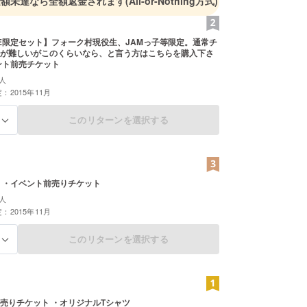
金額未達なら全額返金されます
(All-or-Nothing方式)
IRE限定セット】フォーク村現役生、JAMっ子等限定。通常チ
が難しいがこのくらいなら、と言う方はこちらを購入下さ
ント前売チケット
人
：2015年11月
このリターンを選択する
る
 ・イベント前売りチケット
人
：2015年11月
このリターンを選択する
る
売りチケット ・オリジナルTシャツ