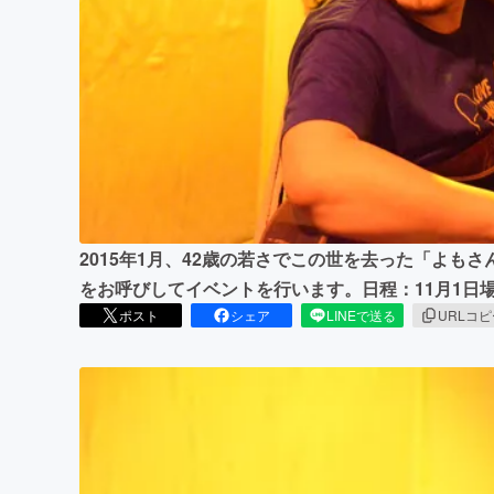
まちづくり・地域活性化
2015年1月、42歳の若さでこの世を去った「よも
をお呼びしてイベントを行います。日程：11月1日場所：
ポスト
シェア
LINEで送る
URLコ