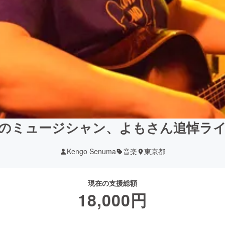
のミュージシャン、よもさん追悼ラ
Kengo Senuma
音楽
東京都
現在の支援総額
18,000
円