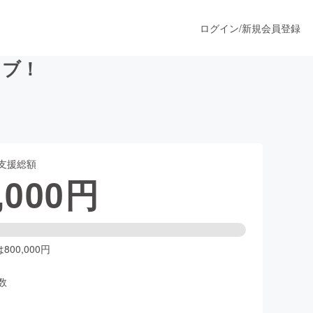
ログイン
/
新規会員登録
イブ！
うすぐ公開されます
支援総額
プロダクト
,000
円
ファッション
スポーツ
00,000円
数
ア
ソーシャルグッド
人