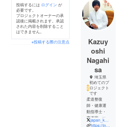
投稿するには
ログイン
が
必要です。
プロジェクトオーナーの承
認後に掲載されます。承認
された内容を削除すること
はできません。
Kazuy
※投稿する際の注意点
oshi
Nagahi
sa
埼玉県
初めてのプ
ロジェクト
です
柔道整復
師・健康運
動指導士・
書道家・web
japan_kanji
クリエイ
https://instagram.com/nagahisa_kazuyoshi