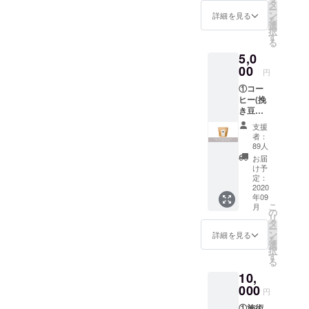
タ
ー
ン
詳細を見る
を
選
択
す
る
5,0
00
円
①コー
ヒー(挽
き豆
100g)
支援
②草間
者：
夫妻か
89人
らのお
お届
礼のお
け予
手紙
定：
2020
年09
こ
月
の
リ
タ
ー
ン
詳細を見る
を
選
択
す
る
10,
000
円
①施術