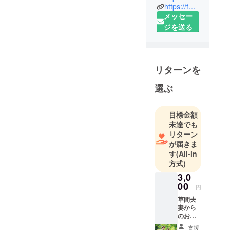
https://facebook.com/naruhesu
メッセー
ジを送る
リターンを
選ぶ
目標金額
未達でも
リターン
が届きま
す
(All-in
方式)
3,0
00
円
草間夫
妻から
のお礼
の写真
支援