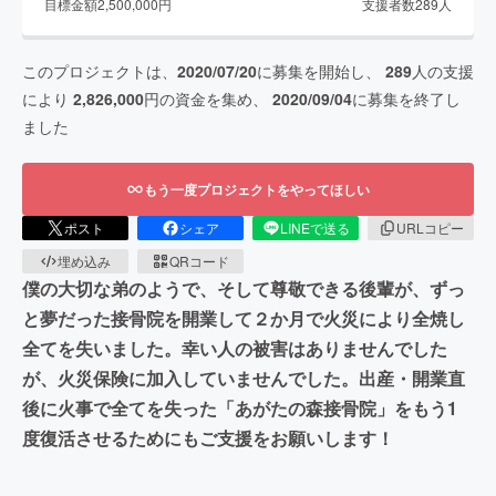
目標金額
2,500,000
円
支援者数
289
人
このプロジェクトは、
2020/07/20
に募集を開始し、
289
人の支援
により
2,826,000
円の資金を集め、
2020/09/04
に募集を終了し
ました
もう一度プロジェクトをやってほしい
ポスト
シェア
LINEで送る
URLコピー
埋め込み
QRコード
僕の大切な弟のようで、そして尊敬できる後輩が、ずっ
と夢だった接骨院を開業して２か月で火災により全焼し
全てを失いました。幸い人の被害はありませんでした
が、火災保険に加入していませんでした。出産・開業直
後に火事で全てを失った「あがたの森接骨院」をもう1
度復活させるためにもご支援をお願いします！