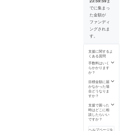
23:59:59
ま
体の不
す。ご
せ：
す。 ※
ます
調があ
希望の
026-
串盛り
メール
でに集まっ
る方、
日時を
375-
は共に
画面を
た金額が
産前産
選択し
2995 ※
店舗来
各店舗
後の
てくだ
リター
店時に
でお見
ファンディ
方、ご
さい。
ンに関
メール
せくだ
ングされま
高齢の
※施術含
しまし
画面を
さい。
方、幅
め、リ
ては、
お見せ
※ピラ
す。
広い方
ターン
ご支援
くださ
ティス
にオス
に関し
者以外
い ※ピ
とは、
スメで
まして
の方の
ラティ
乱れた
支援に関するよ
す。
は、ご
利用も
スと
身体の
くある質問
※zoom
支援者
OKで
は、乱
バラン
アプリ
以外の
す。 ギ
れた身
手数料はいく
ス、呼
のダウ
方の利
フトと
体のバ
らかかります
吸を整
ンロー
用もOK
しても
ラン
か？
え、人
ドをお
です。
ご利用
ス、呼
間の持
願いし
ギフト
いただ
吸を整
目標金額に届
つ本来
ます。
として
けま
え、人
かなかった場
の柔軟
※9月〜
もご利
す。 ※
間の持
合どうなりま
性を取
レッス
用いた
ピラ
つ本来
すか？
り戻す
ンの日
だけま
ティス
の柔軟
ための
程を
す。 ※
とは、
性を取
支援で困った
エクサ
メール
施術に
乱れた
り戻す
時はどこに相
サイズ
にてお
関しま
身体の
ための
談したらいい
です。
知らせ
して
バラン
エクサ
ですか？
長時間
しま
は、
ス、呼
サイズ
のデス
す。ご
「60分
吸を整
です。
クワー
ヘルプページを