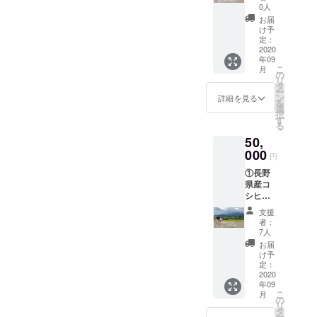
×1回 ③
9月〜
0人
施術を
串焼き
2021年
お届
受ける
「えび
9月」
け予
ことも
すや」
お問合
定：
出来ま
選べる3
2020
せ：
す。
年09
種の串
026-
こ
月
盛り＋
375-
の
リ
ドリン
2995 ※
タ
ー
ク1杯
施術・
ン
詳細を見る
を
④セル
ピラ
選
択
フケア
ティス
す
る
動画(肩
の予約
50,
こり腰
に関し
痛編) ⑤
000
まして
円
お礼の
は、9月
①長野
写真
28日〜
県産コ
メール
順次日
シヒカ
「有効
程調整
リ20kg
期限：
メール
支援
②zoom
2020年
をお送
者：
ピラ
9月〜
りしま
7人
ティス
2021年
す。ご
お届
60分×1
9月」
希望の
け予
回 ③セ
お問合
定：
日時を
ルフケ
2020
せ：
選択し
年09
ア動画
026-
てくだ
こ
月
(肩こり
375-
の
さい。
リ
腰痛編)
2995 ※
タ
※施術含
ー