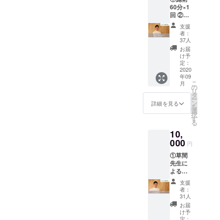
60分×1
回 ②セ
ルフケ
支援
ア動画
者：
(肩こり
37人
腰痛編)
お届
③草間
け予
夫妻か
定：
らのお
2020
年09
礼の
こ
月
メール
の
リ
「有効
タ
ー
期限：
ン
詳細を見る
を
2020年
選
択
9月〜
す
る
2021年
10,
9月」
お問合
000
円
せ：
①草間
026-
先生に
375-
よるセ
2995 ※
ルフケ
施術の
支援
ア動画
予約に
者：
【肩こ
関しま
31人
り腰痛
して
お届
編】 ②
は、9月
け予
お礼の
28日〜
定：