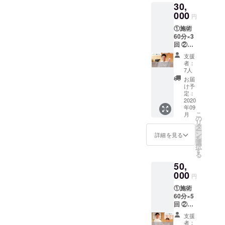
30,
舗来店
施術に
時に
000
関しま
円
メール
して
①施術
画面を
は、
60分×3
お見せ
「60分
回 ②ピ
くださ
の全身
ラティ
い ※リ
調整(診
支援
ス60分
ターン
察や姿
者：
×1回 ③
に関し
7人
勢分析
串焼き
まして
も含め
お届
「えび
は、ご
け予
た体の
すや」
支援者
定：
状態に
選べる3
2020
以外の
合わせ
年09
種の串
方の利
た施
こ
月
盛り＋
用もOK
の
術)」と
リ
ドリン
です。
タ
なりま
ー
ク1杯
ギフト
ン
詳細を見る
す。猫
を
④セル
として
選
背矯
択
フケア
もご利
す
正・骨
る
動画(肩
用いた
盤矯正
50,
こり腰
だけま
など、
痛編) ⑤
000
す。
あらか
円
お礼の
じめお
①施術
写真
伝えい
60分×5
メール
ただけ
回 ②ピ
「有効
ればご
ラティ
期限：
要望に
支援
ス60分
2020年
者：
沿った