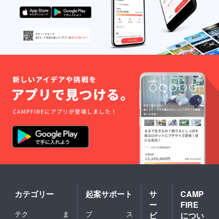
串盛り
スメで
す。ご
に関し
す。
希望の
まして
※zoom
日時を
は、こ
アプリ
選択し
ちらか
のダウ
てくだ
ら送信
ンロー
さい。
いたし
ドをお
※トレー
ます
願いし
ナーは
メール
ます。
ピラ
画面を
※9月〜
ティス
各店舗
レッス
指導の
でお見
ンの日
資格者
せくだ
程を
です。
さい。
メール
ピラ
※ピラ
にてお
ティス
ティス
知らせ
が初め
とは、
しま
ての方
乱れた
す。ご
でも安
身体の
希望の
心して
バラン
日時を
受けて
ス、呼
選択し
頂けま
吸を整
てくだ
す。
え、人
さい。
間の持
※トレー
つ本来
ナーは
カテゴリー
起案サポート
サ
CAMP
の柔軟
ピラ
ー
FIRE
性を取
ティス
テク
ま
プ
ス
り戻す
指導の
ビ
につい