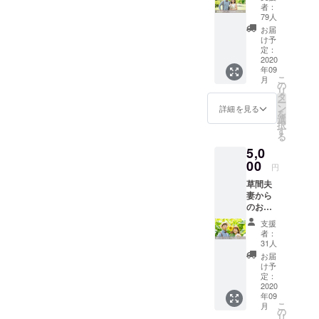
付き
者：
メール
79人
お届
け予
定：
2020
年09
こ
月
の
リ
タ
ー
ン
詳細を見る
を
選
択
す
る
5,0
00
円
草間夫
妻から
のお礼
の動画
支援
＋写真
者：
付き
31人
メール
お届
け予
定：
2020
年09
こ
月
の
リ