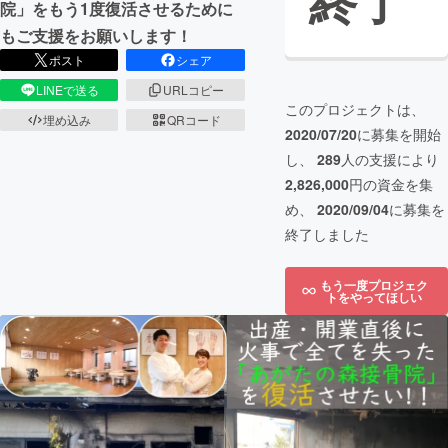
終了
院」をもう1度復活させるために
もご支援をお願いします！
ポスト
シェア
LINEで送る
URLコピー
このプロジェクトは、
埋め込み
QRコード
2020/07/20
に募集を開始
し、
289
人の支援により
2,826,000
円の資金を集
め、
2020/09/04
に募集を
終了しました
もう一度プロジェク
トをやってほしい