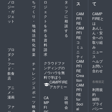
ための
資格者
ノロ
ち
ロ
タ
ス
て
エクサ
です。
ジー
づ
ジ
ッ
サイズ
ピラ
・ガ
く
ェ
フ
です。
ティス
CAM
CAMP
ジェ
り
ク
に
長時間
が初め
PFI
FIREと
ット
・
ト
相
のデス
ての方
RE
は
クワー
でも安
地
を
談
CAM
あんし
クをさ
心して
域
作
す
PFI
ん・安
れる
受けて
活
る
る
方、運
頂けま
RE
全への
性
資
動不足
す。
コ
取り組
化
料
の方、
ミュ
み
体の不
プロ
音
請
ニ
ニュー
調があ
ダク
楽
求
ティ
ス
る方、
ト
CAM
ヘルプ
産前産
クラウドファ
フー
チ
後の
PFI
お問い
ンディングの
ド・
ャ
方、ご
RE
合わせ
ノウハウを無
飲食
レ
高齢の
Crea
料で学ぼう
方、幅
店
ン
tion
広い方
各種規定
CAMPFIRE
ジ
CAM
にオス
アカデミー
アニ
ス
スメで
利用規
PFI
メ・
ポ
す。 ピ
約
RE
漫画
ー
ラティ
CA
説
細則
for
スが初
ツ
MP
明
プライ
Soci
めての
ファ
映
FI
会
バシー
al
方でも
ッ
像
RE
・