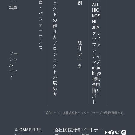
ト・
台
ェ
例
ALL
写真
・
ク
HIO
パ
ト
KOS
フ
の
HI
ォ
作
JFA
ー
り
クラ
マ
方
ウド
ン
プ
統
ファ
ス
ロ
計
ン
ソー
ジ
デ
ディ
シャ
ェ
ー
ング
ル
ク
タ
mac
グッ
ト
hi-ya
ド
の
補助
広
金申
め
請サ
方
ポー
ト
「QRコード」は株式会社デンソーウェーブの登録商標です。
© CAMPFIRE,
会社概
採用情
パートナー