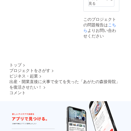
希望の
の全身
え、人
長時間
クをさ
見る
日時を
調整(診
間の持
のデス
れる
選択し
察や姿
つ本来
クワー
方、運
てくだ
勢分析
の柔軟
クをさ
動不足
このプロジェクト
さい。
も含め
性を取
れる
の方、
の問題報告は
こち
※トレー
た体の
り戻す
方、運
体の不
ナーは
状態に
ための
ら
よりお問い合わ
動不足
調があ
ピラ
合わせ
エクサ
の方、
る方、
せください
ティス
た施
サイズ
体の不
産前産
指導の
術)」と
です。
調があ
後の
資格者
なりま
長時間
る方、
方、ご
です。
す。猫
のデス
産前産
高齢の
ピラ
背矯
クワー
後の
方、幅
ティス
正・骨
クをさ
方、ご
広い方
トップ
>
が初め
盤矯正
れる
高齢の
にオス
プロジェクトをさがす
>
ての方
など、
方、運
方、幅
スメで
ビジネス・起業
>
でも安
あらか
動不足
広い方
す。 ピ
心して
じめお
の方、
出産・開業直後に火事で全てを失った「あがたの森接骨院」
にオス
ラティ
受けて
伝えい
体の不
スメで
を復活させたい！
>
スが初
頂けま
ただけ
調があ
す。 ※9
めての
コメント
す。
ればご
る方、
月〜
方でも
要望に
産前産
レッス
安心し
沿った
後の
ンの日
て受け
施術を
方、ご
程を
て頂け
受ける
高齢の
メール
ます。
ことも
方、幅
にてお
出来ま
広い方
知らせ
す。 ※
にオス
しま