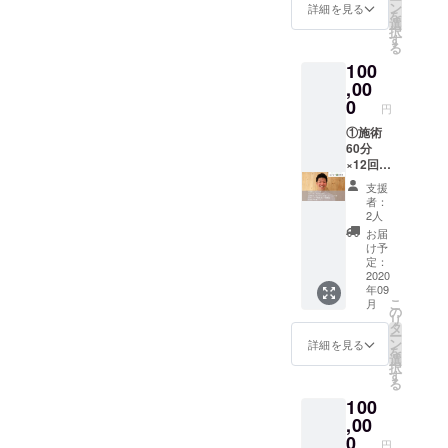
④お礼
施術は
ン
め、リ
詳細を見る
を
の写真
現在の
選
ターン
択
メール
借り店
す
に関し
る
「有効
舗でも
まして
100
期限：
ご利用
は、ご
2020年
,00
できま
支援者
9月〜
す ※施
0
以外の
円
2021年
術含
方の利
9月」
①施術
め、リ
用もOK
お問合
60分
ターン
です。
せ：
×12回
に関し
ギフト
026-
②ピラ
まして
として
支援
375-
ティス
は、ご
もご利
者：
2995 ※
60分×５
支援者
用いた
2人
リター
回 ③串
以外の
だけま
お届
ンに関
焼き
方の利
す。 ※
け予
しまし
「えび
用もOK
定：
施術に
ては、
すや」
2020
です。
関しま
年09
ご支援
選べる3
ギフト
して
こ
月
者以外
種の串
として
の
は、
リ
の方の
盛り＋
もご利
タ
「60分
ー
利用も
ドリン
用いた
ン
の全身
詳細を見る
を
OKで
ク1杯
だけま
選
調整(診
択
す。 ギ
④セル
す。 ※
す
察や姿
る
フトと
フケア
施術に
勢分析
100
しても
動画(肩
関しま
も含め
ご利用
こり腰
,00
して
た体の
いただ
痛編)お
は、
0
状態に
円