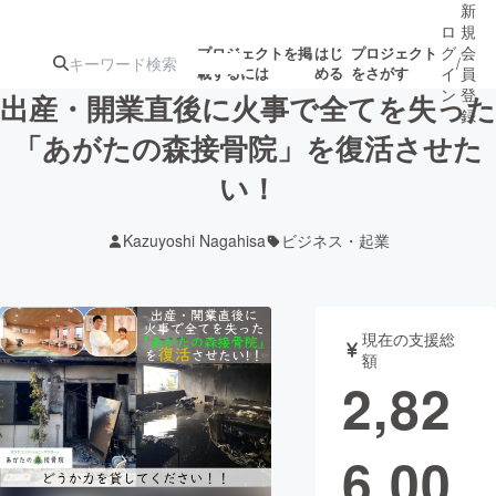
新
ロ
規
グ
会
プロジェクトを掲
はじ
プロジェクト
/
載するには
める
をさがす
イ
員
ン
登
出産・開業直後に火事で全てを失った
録
「あがたの森接骨院」を復活させた
い！
人気のプロ
注目のリ
注目の新着プロ
募集終了が近いプ
もうすぐ公開
ジェクト
ターン
ジェクト
ロジェクト
されます
Kazuyoshi Nagahisa
ビジネス・起業
アート・写真
音楽
現在の支援総
テクノロジー・ガジェット
ゲーム・サ
額
2,82
映像・映画
書籍・雑誌
6,00
ビジネス・起業
チャレンジ