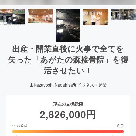
出産・開業直後に火事で全てを
失った「あがたの森接骨院」を復
活させたい！
Kazuyoshi Nagahisa
ビジネス・起業
現在の支援総額
2,826,000
円
終了
113
%達成