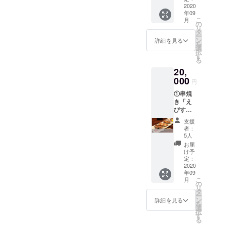
写真
2020
順次日
年09
メール
程調整
こ
月
メール
の
リ
をお送
タ
ー
りしま
ン
詳細を見る
を
す。ご
選
択
希望の
す
る
日時を
20,
選択し
000
てくだ
円
さい。
①串焼
※施術含
き「え
め、リ
びす
ターン
や」選
に関し
支援
べる3種
まして
者：
の串盛
は、ご
5人
り＋ド
支援者
お届
リンク1
以外の
け予
杯 ②セ
定：
方の利
ルフケ
2020
用もOK
年09
ア動画
です。
こ
月
(肩こり
の
ギフト
リ
腰痛編)
タ
として
ー
③お礼
ン
もご利
詳細を見る
を
の写真
選
用いた
択
メール
す
だけま
る
※1：店
す。 ※