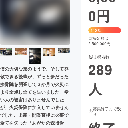
0
円
まちづくり・地域活性化
CAMPFIRE for Social Good
CAMPFIRE Creation
113%
CAMPFIREふるさと納税
machi-ya
コミュニティ
目標金額は
2,500,000円
支援者数
289
僕の大切な弟のようで、そして尊
敬できる後輩が、ずっと夢だった
人
接骨院を開業して２か月で火災に
より全焼し全てを失いました。幸
い人の被害はありませんでした
が、火災保険に加入していません
募集終了まで残
り
でした。出産・開業直後に火事で
全てを失った「あがたの森接骨