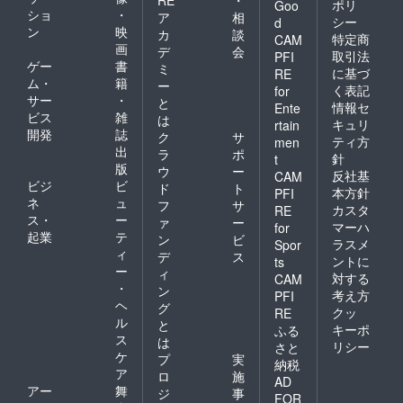
ポリ
安心し
Goo
ショ
・
ア
相
て受け
シー
d
ン
映
て頂け
カ
談
特定商
CAM
ます。
画
デ
会
取引法
PFI
ゲー
書
ミ
に基づ
RE
ム・
籍
ー
く表記
for
サー
・
と
情報セ
Ente
ビス
雑
は
キュリ
rtain
開発
誌
ク
サ
ティ方
men
出
ラ
ポ
針
t
版
ウ
ー
反社基
CAM
ビジ
ビ
ド
ト
本方針
PFI
ネ
ュ
フ
サ
カスタ
RE
ス・
ー
ァ
ー
マーハ
for
起業
テ
ン
ビ
ラスメ
Spor
ィ
デ
ス
ントに
ts
ー
ィ
対する
CAM
・
ン
考え方
PFI
ヘ
グ
クッ
RE
ル
と
キーポ
ふる
ス
は
リシー
さと
ケ
プ
実
納税
ア
ロ
施
AD
アー
舞
ジ
事
FOR