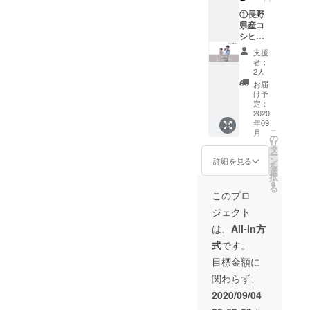
けま
届け ⑤
「60分
合わせ
す。 ※
お礼の
①長野
の全身
た施
ピラ
写真
県産コ
調整(診
術)」と
ティス
メール
シヒカ
察や姿
なりま
とは、
「有効
リ40kg
勢分析
す。猫
支援
乱れた
期限：
②コー
も含め
背矯
者：
身体の
2020年
ヒー(挽
た体の
正・骨
2人
バラン
9月〜
き豆
状態に
盤矯正
お届
ス、呼
2021年
100g)
合わせ
など、
け予
吸を整
9月」
③zoom
た施
定：
あらか
え、人
お問合
ピラ
2020
術)」と
じめお
年09
間の持
せ：
ティス
なりま
伝えい
こ
月
つ本来
026-
60分×1
す。猫
の
ただけ
リ
の柔軟
375-
回 ④セ
背矯
タ
ればご
ー
性を取
2995 ※
ルフケ
正・骨
ン
要望に
詳細を見る
を
り戻す
施術・
ア動画
盤矯正
選
沿った
択
ための
ピラ
(肩こり
など、
す
施術を
る
エクサ
ティス
腰痛編)
あらか
受ける
このプロ
サイズ
の予約
⑤お礼
じめお
ことも
ジェクト
です。
に関し
の写真
伝えい
出来ま
長時間
まして
メール
ただけ
す。 ※
は、
All-In方
のデス
は、9月
「有効
ればご
串盛り
式
です。
クワー
28日〜
期限：
要望に
に関し
クをさ
順次日
2020年
沿った
まして
目標金額に
れる
程調整
9月〜
施術を
は、こ
関わらず、
方、運
メール
2021年
受ける
ちらか
動不足
をお送
9月」
ことも
ら送信
2020/09/04
の方、
りしま
お問合
出来ま
いたし