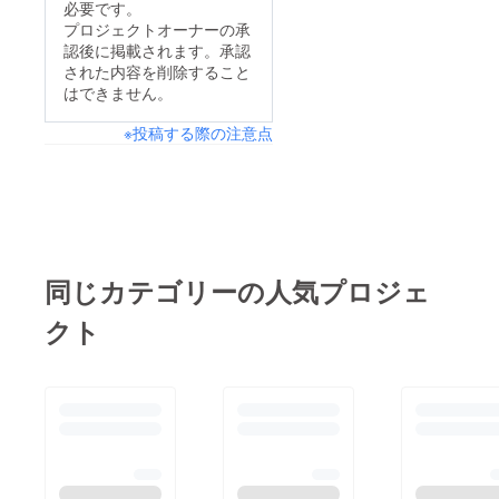
必要です。
送「シリタカ」で紹介
プロジェクトオーナーの承
認後に掲載されます。承認
されました。残り2週
された内容を削除すること
間ほどですが、少しで
はできません。
も多くの方に応援いた
※投稿する際の注意点
だきたいと思います。
同じカテゴリーの人気プロジェ
クト