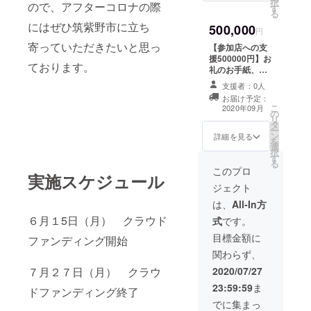
択
ので、アフターコロナの際
す
ご記入くださ
る
い。不要の場合
にはぜひ筑紫野市に立ち
500,000
は、「掲載不
円
要」と備考欄に
寄っていただきたいと思っ
【参加店への支
ご記入ください
援500000円】お
ております。
礼のお手紙、ス
テッカー×２、
支援者：0人
ホームページに
お届け予定：
て支援者様のご
こ
2020年09月
の
紹介(４カ月) ※必
リ
タ
ず「備考欄」に
ー
ン
お名前もしくは
詳細を見る
を
選
ニックネームを
択
す
ご記入くださ
る
い。不要の場合
このプロ
実施スケジュール
は、「掲載不
ジェクト
要」と備考欄に
ご記入ください
は、
All-In方
６月１5日（月） クラウド
式
です。
目標金額に
ファンディング開始
関わらず、
2020/07/27
７月２７日（月） クラウ
23:59:59
ま
ドファンディング終了
でに集まっ