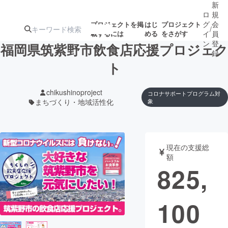
新
ロ
規
グ
会
プロジェクトを掲
はじ
プロジェクト
/
載するには
める
をさがす
イ
員
ン
登
福岡県筑紫野市飲食店応援プロジェク
録
ト
人気のプロ
注目のリ
注目の新着プロ
募集終了が近いプ
もうすぐ公開
chikushinoproject
コロナサポートプログラム対
ジェクト
ターン
ジェクト
ロジェクト
されます
まちづくり・地域活性化
象
アート・写真
音楽
現在の支援総
額
テクノロジー・ガジェット
ゲーム・サ
825,
映像・映画
書籍・雑誌
100
ビジネス・起業
チャレンジ