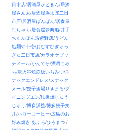
日市店
/
居酒屋かときん
/
居酒
屋さん太
/
居酒屋浜太郎二日
市店
/
居酒屋ばんばん
/
居食屋
むちゃく
/
居食屋夢向船
/
井手
ちゃんぽん筑紫野店
/
うどん
処麺や十壱
/
おむすびぎゅっ
ぎゅ二日市店
/
カラオケプッ
チメール
/
かんてら
/
酒房こみ
ち
/
炭火串焼鉄板いちみつ
/
ス
ナックエンドレス
/
スナック
メール
/
餃子酒場りきまる
/
ダ
イニングエン
/
鉄板焼じゅう
じゅう
/
博多漢塾
/
博多餃子笑
井
/
ハローコーヒー
/
広島のお
好み焼き あふろ
/
ひろまつ
/