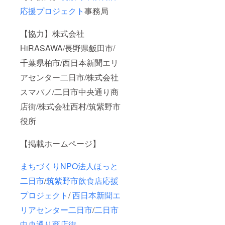
応援プロジェクト
事務局
【協力】株式会社
HiRASAWA/長野県飯田市/
千葉県柏市/西日本新聞エリ
アセンター二日市/株式会社
スマパノ/二日市中央通り商
店街/株式会社西村/筑紫野市
役所
【掲載ホームページ】
まちづくりNPO法人ほっと
二日市
/
筑紫野市飲食店応援
プロジェクト
/
西日本新聞エ
リアセンター二日市
/
二日市
中央通り商店街