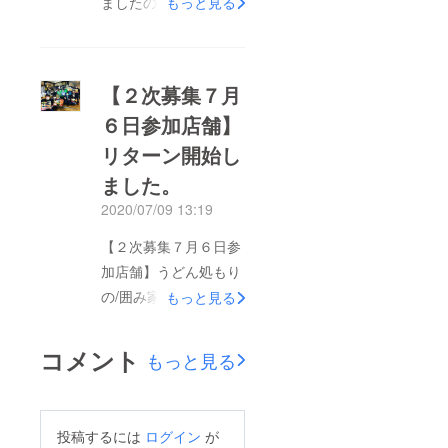
ましたので郵送にてお
もっと見る
送りしております。お
食事券の裏側に店舗名
（会社名）を記載して
【２次募集７月
おりますので確認して
６日参加店舗】
頂き、ご利用くださ
リターン開始し
い。皆様からの温かい
ご支援、心より感謝申
ました。
し上げます。
2020/07/09 13:19
【２次募集７月６日参
加店舗】うどん処もり
の/囲み家/酒処かむら/
もっと見る
さじかげん/スナックA
＆C/とろばこ/レッ
コメント
もっと見る
フェル支援者の皆様あ
りがとうございます。
ケーブルステーション
投稿するには
ログイン
が
福岡・KBC九州朝日放