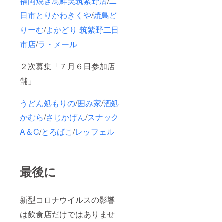
福岡焼き鳥鮮笑筑紫野店
/
二
日市とりかわきくや
/
焼鳥ど
りーむ
/
よかどり 筑紫野二日
市店
/
ラ・メール
２次募集「７月６日参加店
舗」
うどん処もりの
/
囲み家
/
酒処
かむら
/
さじかげん
/
スナック
A＆C
/
とろばこ
/
レッフェル
最後に
新型コロナウイルスの影響
は飲食店だけではありませ