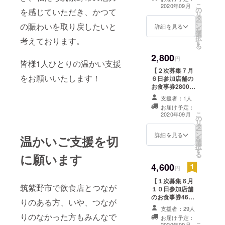
券1000円×3枚
こ
2020年09月
の
備考欄にお食事
を感じていただき、かつて
リ
タ
券を使いたい店
ー
の賑わいを取り戻したいと
ン
舗名を下記店舗
詳細を見る
を
選
より1店舗記載く
択
考えております。
す
ださい。 アール
る
カフェ/居酒屋東
2,800
家二日市店/居酒
円
皆様1人ひとりの温かい支援
屋かときん/居酒
【２次募集７月
屋さん太/居酒屋
をお願いいたします！
６日参加店舗の
浜太郎二日市店/
お食事券2800
居酒屋ばんばん/
円】 筑紫野市飲
居食屋むちゃく/
支援者：1人
食店応援お食事
居食屋夢向船/井
お届け予定：
券1000円×3枚
こ
手ちゃんぽん筑
2020年09月
の
備考欄にお食事
リ
紫野店/うどん処
タ
券を使いたい店
ー
麺や十壱/おむす
ン
舗名を下記店舗
詳細を見る
温かいご支援を切
を
びぎゅっぎゅ二
選
より1店舗記載く
択
日市店/カラオケ
す
ださい。 うどん
る
プッチメール/か
に願います
処もりの/囲み家/
んてら/酒房こみ
4,600
酒処かむら/さじ
円
ち/炭火串焼鉄板
かげん/スナック
いちみつ/スナッ
【１次募集６月
A＆C/とろばこ/
筑紫野市で飲食店とつなが
クエンドレス/ス
１０日参加店舗
レッフェル ※必
ナックメール/餃
のお食事券4600
ず「備考欄」に
りのある方、いや、つなが
子酒場りきまる/
円】 筑紫野市飲
飲食店名をご記
支援者：29人
ダイニングエン/
食店応援お食事
入ください。不
りのなかった方もみんなで
お届け予定：
鉄板焼じゅう
券1000円×5枚
要の場合は、
こ
2020年09月