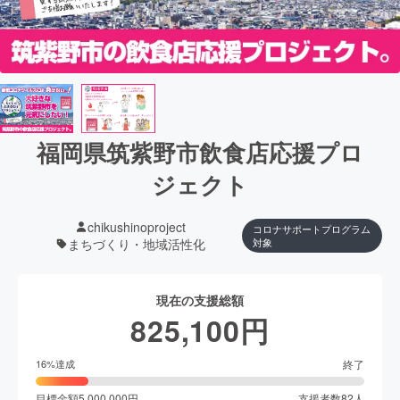
福岡県筑紫野市飲食店応援プロ
ジェクト
chikushinoproject
コロナサポートプログラム
まちづくり・地域活性化
対象
現在の支援総額
825,100
円
終了
16
%達成
目標金額
5,000,000
円
支援者数
82
人