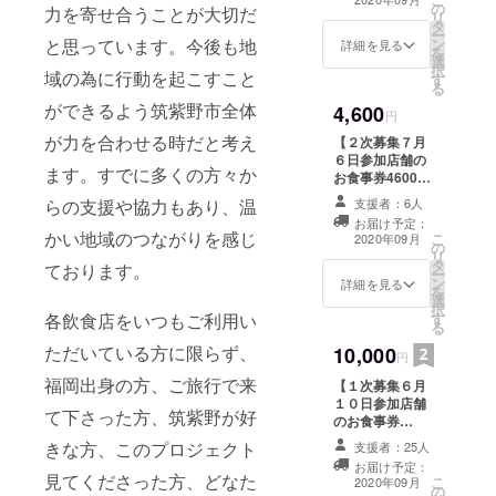
じゅう/博多漢塾/
の
備考欄にお食事
力を寄せ合うことが大切だ
「券不要」と備
リ
博多餃子笑井/ハ
タ
券を使いたい店
考欄にご記入く
ー
ローコーヒー/広
と思っています。今後も地
ン
舗名を下記店舗
詳細を見る
ださい。 ※ 上乗
を
島のお好み焼き
選
より1店舗記載く
せ支援いただい
択
域の為に行動を起こすこと
あふろ/ひろまつ
す
ださい。 アール
た金額は参加店
る
/福岡焼き鳥鮮笑
カフェ/居酒屋東
舗の運用資金に
ができるよう筑紫野市全体
4,600
筑紫野店/二日市
家二日市店/居酒
円
充てさせていた
とりかわきくや/
屋かときん/居酒
だきます。 ※1回
が力を合わせる時だと考え
【２次募集７月
焼鳥どりーむ/よ
屋さん太/居酒屋
の決済に220円
６日参加店舗の
かどり 筑紫野二
浜太郎二日市店/
ます。すでに多くの方々か
の手数料がかか
お食事券4600
日市店/ラ・メー
居酒屋ばんばん/
りますので、複
円】 筑紫野市飲
ル ※必ず「備考
らの支援や協力もあり、温
居食屋むちゃく/
支援者：6人
数の場合はまと
食店応援お食事
欄」に飲食店名
居食屋夢向船/井
お届け予定：
めて購入がお得
券1000円×5枚
をご記入くださ
かい地域のつながりを感じ
こ
手ちゃんぽん筑
2020年09月
です。
の
備考欄にお食事
い。不要の場合
リ
紫野店/うどん処
タ
券を使いたい店
ております。
は、「券不要」
ー
麺や十壱/おむす
ン
舗名を下記店舗
詳細を見る
と備考欄にご記
を
びぎゅっぎゅ二
選
より1店舗記載く
入ください。 ※
択
日市店/カラオケ
各飲食店をいつもご利用い
す
ださい。 うどん
上乗せ支援いた
る
プッチメール/か
処もりの/囲み家/
だいた金額は参
んてら/酒房こみ
ただいている方に限らず、
10,000
酒処かむら/さじ
円
加店舗の運用資
ち/炭火串焼鉄板
かげん/スナック
金に充てさせて
いちみつ/スナッ
福岡出身の方、ご旅行で来
【１次募集６月
A＆C/とろばこ/
いただきます。
クエンドレス/ス
１０日参加店舗
レッフェル ※必
※1回の決済に
て下さった方、筑紫野が好
ナックメール/餃
のお食事券
ず「備考欄」に
220円の手数料
子酒場りきまる/
10000円】 筑紫
飲食店名をご記
きな方、このプロジェクト
がかかりますの
支援者：25人
ダイニングエン/
野市飲食店応援
入ください。不
で、複数の場合
お届け予定：
鉄板焼じゅう
お食事券1000円
見てくださった方、どなた
要の場合は、
こ
はまとめて購入
2020年09月
じゅう/博多漢塾/
の
×11枚 備考欄に