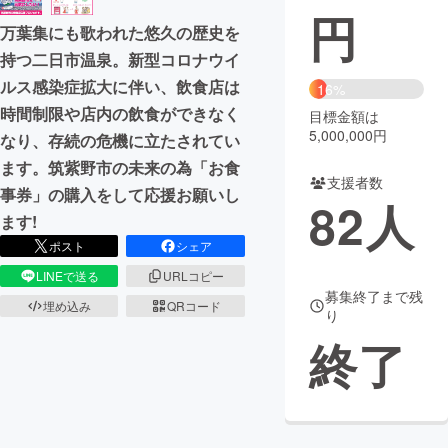
円
万葉集にも歌われた悠久の歴史を
まちづくり・地域活性化
持つ二日市温泉。新型コロナウイ
ルス感染症拡大に伴い、飲食店は
16%
CAMPFIRE for Social Good
CAMPFIRE Creation
時間制限や店内の飲食ができなく
目標金額は
CAMPFIREふるさと納税
machi-ya
コミュニティ
5,000,000円
なり、存続の危機に立たされてい
ます。筑紫野市の未来の為「お食
支援者数
事券」の購入をして応援お願いし
82
人
ます!
ポスト
シェア
LINEで送る
URLコピー
募集終了まで残
埋め込み
QRコード
り
終了