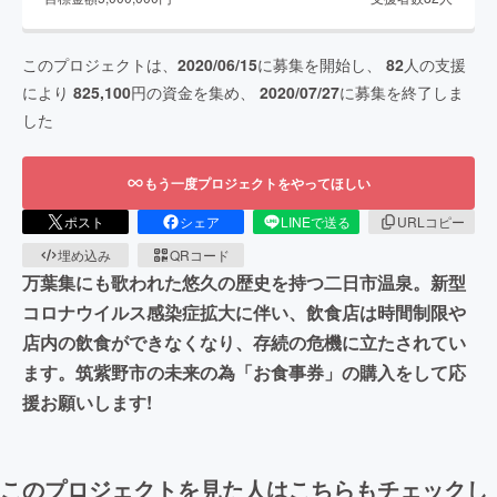
このプロジェクトは、
2020/06/15
に募集を開始し、
82
人の支援
により
825,100
円の資金を集め、
2020/07/27
に募集を終了しま
した
もう一度プロジェクトをやってほしい
ポスト
シェア
LINEで送る
URLコピー
埋め込み
QRコード
万葉集にも歌われた悠久の歴史を持つ二日市温泉。新型
コロナウイルス感染症拡大に伴い、飲食店は時間制限や
店内の飲食ができなくなり、存続の危機に立たされてい
ます。筑紫野市の未来の為「お食事券」の購入をして応
援お願いします!
このプロジェクトを見た人はこちらもチェックし