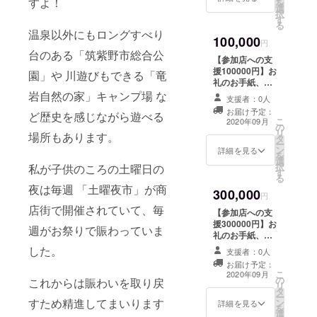
すよ！
を
にご記入くださ
選
ローコーヒー/広
ご記入くださ
択
い。 ※ 上乗せ支
す
島のお好み焼き
い。不要の場合
る
援いただいた金
あふろ/ひろまつ
は、「掲載不
温泉以外にもロングすべり
額は参加店舗の
100,000
/福岡焼き鳥鮮笑
要」と備考欄に
円
運用資金に充て
台のある「筑紫野市総合公
筑紫野店/二日市
ご記入ください
させていただき
【参加店への支
とりかわきくや/
ます。 ※1回の決
援100000円】お
園」や 川遊びもできる「竜
焼鳥どりーむ/よ
済に220円の手
礼のお手紙、
かどり 筑紫野二
数料がかかりま
ホームページに
岩自然の家」キャンプ場 な
日市店/ラ・メー
支援者：0人
すので、複数の
て支援者様のご
ル ※必ず「備考
お届け予定：
ど歴史を感じながら遊べる
場合はまとめて
紹介(２カ月) ※必
こ
欄」に飲食店名
2020年09月
の
購入がお得で
ず「備考欄」に
リ
をご記入くださ
場所もあります。
タ
す。
お名前もしくは
ー
い。不要の場合
ン
ニックネームを
詳細を見る
を
は、「券不要」
選
ご記入くださ
択
と備考欄にご記
私が子供のころの土曜日の
す
い。不要の場合
る
入ください。 ※
は、「掲載不
夜は毎週 「土曜夜市」が商
上乗せ支援いた
300,000
要」と備考欄に
円
だいた金額は参
ご記入ください
店街で開催されていて、毎
加店舗の運用資
【参加店への支
金に充てさせて
援300000円】お
週がお祭りで賑わっていま
いただきます。
礼のお手紙、ス
※1回の決済に
テッカー×１、
した。
支援者：0人
220円の手数料
ホームページに
お届け予定：
がかかりますの
て支援者様のご
こ
2020年09月
の
で、複数の場合
紹介(３カ月) ※必
これからは賑わいを取り戻
リ
タ
はまとめて購入
ず「備考欄」に
ー
すため精進してまいります
ン
がお得です。
お名前もしくは
詳細を見る
を
選
ニックネームを