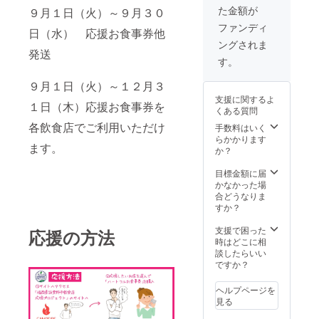
た金額が
９月１日（火）～９月３０
ファンディ
日（水） 応援お食事券他
ングされま
発送
す。
９月１日（火）～１２月３
支援に関するよ
１日（木）応援お食事券を
くある質問
各飲食店でご利用いただけ
手数料はいく
らかかります
ます。
か？
目標金額に届
かなかった場
合どうなりま
すか？
支援で困った
応援の方法
時はどこに相
談したらいい
ですか？
ヘルプページを
見る