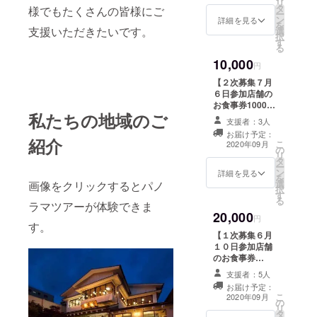
「券不要」と備
リ
がお得です。
博多餃子笑井/ハ
タ
お食事券を使い
様でもたくさんの皆様にご
考欄にご記入く
ー
ローコーヒー/広
ン
たい店舗名を下
詳細を見る
ださい。 ※ 上乗
を
島のお好み焼き
支援いただきたいです。
選
記店舗より1店舗
せ支援いただい
択
あふろ/ひろまつ
す
記載ください。
た金額は参加店
る
/福岡焼き鳥鮮笑
アールカフェ/居
舗の運用資金に
10,000
筑紫野店/二日市
酒屋東家二日市
円
充てさせていた
とりかわきくや/
店/居酒屋かとき
だきます。 ※1回
【２次募集７月
焼鳥どりーむ/よ
ん/居酒屋さん太/
の決済に220円
６日参加店舗の
かどり 筑紫野二
居酒屋浜太郎二
の手数料がかか
お食事券10000
日市店/ラ・メー
日市店/居酒屋ば
りますので、複
私たちの地域のご
円】 筑紫野市飲
ル ※必ず「備考
んばん/居食屋む
支援者：3人
数の場合はまと
食店応援お食事
欄」に飲食店名
ちゃく/居食屋夢
お届け予定：
めて購入がお得
券1000円×11枚
紹介
をご記入くださ
こ
向船/井手ちゃん
2020年09月
です。
の
備考欄にお食事
い。不要の場合
リ
ぽん筑紫野店/う
タ
券を使いたい店
は、「券不要」
ー
どん処麺や十壱/
ン
舗名を下記店舗
詳細を見る
と備考欄にご記
を
おむすびぎゅっ
選
画像をクリックするとパノ
より1店舗記載く
入ください。 ※
択
ぎゅ二日市店/カ
す
ださい。 うどん
上乗せ支援いた
る
ラオケプッチ
ラマツアーが体験できま
処もりの/囲み家/
だいた金額は参
メール/かんてら/
20,000
酒処かむら/さじ
円
加店舗の運用資
酒房こみち/炭火
す。
かげん/スナック
金に充てさせて
串焼鉄板 いちみ
【１次募集６月
A＆C/とろばこ/
いただきます。
つ/スナックエン
１０日参加店舗
レッフェル ※必
※1回の決済に
ドレス/スナック
のお食事券
ず「備考欄」に
220円の手数料
メール/餃子酒場
20000円】 筑紫
飲食店名をご記
支援者：5人
がかかりますの
りきまる/ダイニ
野市飲食店応援
入ください。不
お届け予定：
で、複数の場合
ングエン/鉄板焼
お食事券1000円
こ
要の場合は、
2020年09月
はまとめて購入
の
じゅうじゅう/博
×22枚 備考欄に
リ
「券不要」と備
がお得です。
タ
多漢塾/博多餃子
お食事券を使い