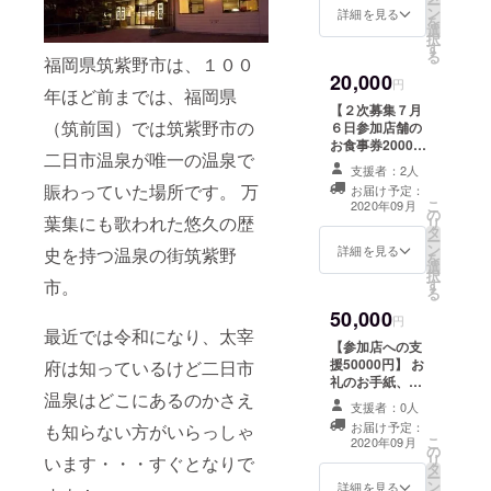
ー
考欄にご記入く
ン
笑井/ハローコー
たい店舗名を下
詳細を見る
を
ださい。 ※ 上乗
選
ヒー/広島のお好
記店舗より1店舗
択
せ支援いただい
す
み焼き あふろ/ひ
か2店舗記載くだ
る
た金額は参加店
福岡県筑紫野市は、１００
ろまつ /福岡焼き
さい。 アールカ
舗の運用資金に
20,000
鳥鮮笑筑紫野店/
フェ/居酒屋東家
円
充てさせていた
年ほど前までは、福岡県
二日市とりかわ
二日市店/居酒屋
だきます。 ※1回
【２次募集７月
きくや/焼鳥ど
かときん/居酒屋
（筑前国）では筑紫野市の
の決済に220円
６日参加店舗の
りーむ/よかどり
さん太/居酒屋浜
の手数料がかか
お食事券20000
筑紫野二日市店/
太郎二日市店/居
二日市温泉が唯一の温泉で
りますので、複
円】 筑紫野市飲
ラ・メール ※必
酒屋ばんばん/居
支援者：2人
数の場合はまと
食店応援お食事
ず「備考欄」に
食屋むちゃく/居
賑わっていた場所です。 万
お届け予定：
めて購入がお得
券1000円×22枚
こ
飲食店名をご記
食屋夢向船/井手
2020年09月
の
です。
備考欄にお食事
葉集にも歌われた悠久の歴
リ
入ください。不
ちゃんぽん筑紫
タ
券を使いたい店
ー
要の場合は、
野店/うどん処麺
ン
舗名を下記店舗
詳細を見る
史を持つ温泉の街筑紫野
を
「券不要」と備
や十壱/おむすび
選
より1店舗か2店
択
考欄にご記入く
ぎゅっぎゅ二日
す
市。
舗記載くださ
る
ださい。 ※ 上乗
市店/カラオケ
い。 うどん処も
せ支援いただい
プッチメール/か
50,000
りの/囲み家/酒処
円
た金額は参加店
んてら/酒房こみ
最近では令和になり、太宰
かむら/さじかげ
舗の運用資金に
ち/炭火串焼鉄板
【参加店への支
ん/スナックA＆
充てさせていた
いちみつ/スナッ
援50000円】 お
府は知っているけど二日市
C/とろばこ/レッ
だきます。 ※1回
クエンドレス/ス
礼のお手紙、
フェル ※必ず
温泉はどこにあるのかさえ
の決済に220円
ナックメール/餃
ホームページに
「備考欄」に飲
支援者：0人
の手数料がかか
子酒場りきまる/
て支援者様のご
食店名をご記入
お届け予定：
も知らない方がいらっしゃ
りますので、複
ダイニングエン/
紹介(１カ月) ※必
こ
ください。不要
2020年09月
の
数の場合はまと
鉄板焼じゅう
ず「備考欄」に
リ
の場合は、「券
います・・・すぐとなりで
タ
めて購入がお得
じゅう/博多漢塾/
お名前もしくは
ー
不要」と備考欄
ン
です。
博多餃子笑井/ハ
ニックネームを
詳細を見る