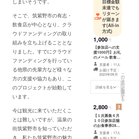
しまいそうです。
目標金額
未達でも
リターン
そこで、筑紫野市の有志・
が届きま
飲食店が中心となり、クラ
す
(All-in
方式)
ウドファンディングの取り
1,000
円
組みを立ち上げることとな
【参加店への支
りました。すでにクラウド
援1000円】お礼
のメール 飲食店
ファンディングを行ってい
の衛生補助など
支援者：11人
純粋に支援のみ
る他県の先輩方など様々な
お届け予定：
して下さる方は
こ
2020年09月
の
こちらをお願い
方の支援や協力もあり、こ
リ
タ
します。 ※ 上乗
ー
のプロジェクトが始動して
ン
せ支援いただい
詳細を見る
を
選
た金額は 参加店
択
います。
す
舗の運用資金に
る
充てさせていた
2,800
だきます
円
今は観光に来ていただくこ
【１次募集６月
とは難しいですが、温泉の
１０日参加店舗
のお食事券2800
街筑紫野市を知っていただ
円】 筑紫野市飲
支援者：17人
食店応援お食事
き、私たち筑紫野市の魅力
お届け予定：