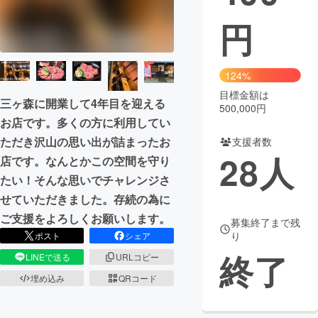
円
まちづくり・地域活性化
CAMPFIRE for Social Good
CAMPFIRE Creation
124%
CAMPFIREふるさと納税
machi-ya
コミュニティ
目標金額は
三ヶ森に開業して4年目を迎える
500,000円
お店です。多くの方に利用してい
ただき沢山の思い出が詰まったお
支援者数
28
人
店です。なんとかこの空間を守り
たい！そんな思いでチャレンジさ
せていただきました。存続の為に
ご支援をよろしくお願いします。
募集終了まで残
り
ポスト
シェア
終了
LINEで送る
URLコピー
埋め込み
QRコード