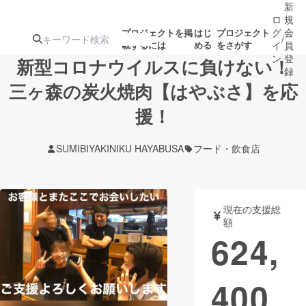
新
ロ
規
グ
会
プロジェクトを掲
はじ
プロジェクト
/
載するには
める
をさがす
イ
員
ン
登
新型コロナウイルスに負けない！
録
三ヶ森の炭火焼肉【はやぶさ】を応
援！
人気のプロ
注目のリ
注目の新着プロ
募集終了が近いプ
もうすぐ公開
ジェクト
ターン
ジェクト
ロジェクト
されます
SUMIBIYAKINIKU HAYABUSA
フード・飲食店
アート・写真
音楽
現在の支援総
テクノロジー・ガジェット
ゲーム・サ
額
624,
映像・映画
書籍・雑誌
400
ビジネス・起業
チャレンジ