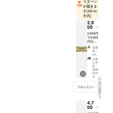
リターン
も入りやす
が届きま
いお店で
す
(All-in
す。
方式)
詳しくはお
2,9
店のHPや雰
00
円
囲気はイン
2,900円
スタを見て
で3,000
円分
みて下さ
（3％お
支援
い。
得）の
者：
はやぶ
4人
さチ
お届
ケット
け予
をお送
定：
りいた
2020
年07
しま
こ
月
す。 本
の
リ
チケッ
タ
ー
トは店
ン
詳細を見る
を
舗が存
選
択
続する
す
る
限り使
4,7
用可能
です。
00
円
本チ