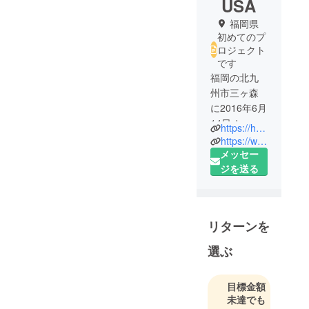
USA
福岡県
初めてのプ
ロジェクト
です
福岡の北九
州市三ヶ森
に2016年6月
14日オープ
https://hayabusa.owst.jp/
ン
https://www.instagram.com/sumibiyakinikuhayabusa/
炭火焼肉
メッセー
「はやぶ
ジを送る
さ」を運営
していま
す。
リターンを
掘りごた
つ、個室、
選ぶ
カウンター
もあります
目標金額
ので
未達でも
お一人様で