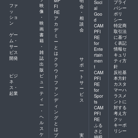
MP
明
プライ
Soci
ファ
映
FI
会
バシー
al
ッ
像
RE
・
ポリ
Goo
ショ
・
ア
相
シー
d
ン
映
カ
談
特定商
CAM
画
デ
会
取引法
PFI
ゲー
書
ミ
に基づ
RE
ム・
籍
ー
く表記
for
サー
・
と
情報セ
Ente
ビス
雑
は
キュリ
rtain
開発
誌
ク
サ
ティ方
men
出
ラ
ポ
針
t
版
ウ
ー
反社基
CAM
ビジ
ビ
ド
ト
本方針
PFI
ネ
ュ
フ
サ
カスタ
RE
ス・
ー
ァ
ー
マーハ
for
起業
テ
ン
ビ
ラスメ
Spor
ィ
デ
ス
ントに
ts
ー
ィ
対する
CAM
・
ン
考え方
PFI
ヘ
グ
クッ
RE
ル
と
キーポ
ふる
ス
は
リシー
さと
ケ
プ
実
納税