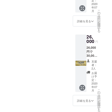
ケット
※本券は
定：
責を負
をお送
2020
他の
いませ
年07
りいた
サービ
ん
こ
月
しま
ス券と
の
リ
す。 本
の併用
タ
ー
チケッ
はでき
ン
詳細を見る
を
トは店
ません
選
択
舗が存
※本券は
す
る
続する
現金と
26,
限り使
の引き
用可能
000
換えは
円
です。
致しま
26,000
本チ
せん ※
円で
ケット
本券の
30,000
は店舗
盗難・
円分
でのみ
紛失・
支援
（13％
使用可
滅失に
者：
お得）
能で
関して
2人
のはや
す。
は、一
お届
ぶさチ
【注意
切その
け予
ケット
事項】
定：
責を負
をお送
2020
※本券は
いませ
年07
りいた
他の
ん
こ
月
しま
サービ
の
リ
す。 本
ス券と
タ
ー
チケッ
の併用
ン
詳細を見る
を
トは店
はでき
選
択
舗が存
ません
す
る
続する