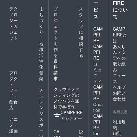
ー
FIRE
テク
ま
プ
ス
ビ
につい
ノロ
ち
ロ
タ
ス
て
ジー
づ
ジ
ッ
・ガ
く
ェ
フ
CAM
CAMP
ジェ
り
ク
に
PFI
FIREと
ット
・
ト
相
RE
は
地
を
談
CAM
あんし
域
作
す
PFI
ん・安
活
る
る
RE
全への
性
資
コ
取り組
化
料
ミュ
み
プロ
音
請
ニ
ニュー
ダク
楽
求
ティ
ス
ト
CAM
ヘルプ
クラウドファ
フー
チ
PFI
お問い
ンディングの
ド・
ャ
RE
合わせ
ノウハウを無
飲食
レ
Crea
料で学ぼう
店
ン
tion
各種規定
CAMPFIRE
ジ
CAM
アカデミー
アニ
ス
利用規
PFI
メ・
ポ
約
RE
漫画
ー
CA
説
細則
for
ツ