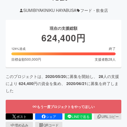
SUMIBIYAKINIKU HAYABUSA
フード・飲食店
現在の支援総額
624,400
円
終了
124
%達成
目標金額
500,000
円
支援者数
28
人
このプロジェクトは、
2020/05/20
に募集を開始し、
28
人の支援
により
624,400
円の資金を集め、
2020/06/21
に募集を終了しま
した
もう一度プロジェクトをやってほしい
ポスト
シェア
LINEで送る
URLコピー
埋め込み
QRコード