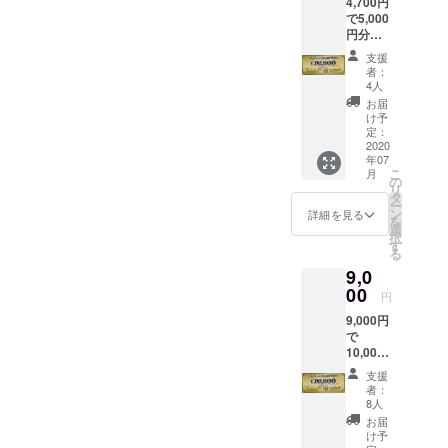
4,700円
ケット
で5,000
は店舗
円分
でのみ
（6％お
使用可
支援
得）の
能で
者：
はやぶ
す。
4人
さチ
【注意
お届
ケット
事項】
け予
をお送
※本券は
定：
りいた
2020
他の
年07
しま
サービ
こ
月
す。 本
ス券と
の
リ
チケッ
の併用
タ
ー
トは店
はでき
ン
詳細を見る
を
舗が存
ません
選
択
続する
※本券は
す
る
限り使
現金と
9,0
用可能
の引き
です。
00
換えは
円
本チ
致しま
9,000円
ケット
せん ※
で
は店舗
本券の
10,000
でのみ
盗難・
円分
使用可
紛失・
支援
（10％
能で
滅失に
者：
お得）
す。
関して
8人
のはや
【注意
は、一
お届
ぶさチ
事項】
切その
け予