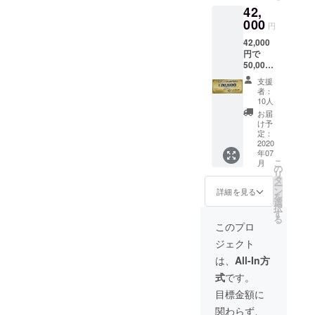
※本券は
42,
限り使
現金と
用可能
000
の引き
円
です。
換えは
42,000
本チ
致しま
円で
ケット
せん ※
50,000
は店舗
本券の
円分
でのみ
盗難・
支援
（16％
使用可
紛失・
者：
お得）
能で
滅失に
10人
のはや
す。
関して
お届
ぶさチ
【注意
は、一
け予
ケット
事項】
定：
切その
をお送
2020
※本券は
責を負
年07
りいた
他の
いませ
こ
月
しま
サービ
の
ん
リ
す。 本
ス券と
タ
ー
チケッ
の併用
ン
詳細を見る
を
トは店
はでき
選
択
舗が存
ません
す
る
続する
※本券は
このプロ
限り使
現金と
ジェクト
用可能
の引き
です。
換えは
は、
All-In方
本チ
致しま
式
です。
ケット
せん ※
は店舗
本券の
目標金額に
でのみ
盗難・
関わらず、
使用可
紛失・