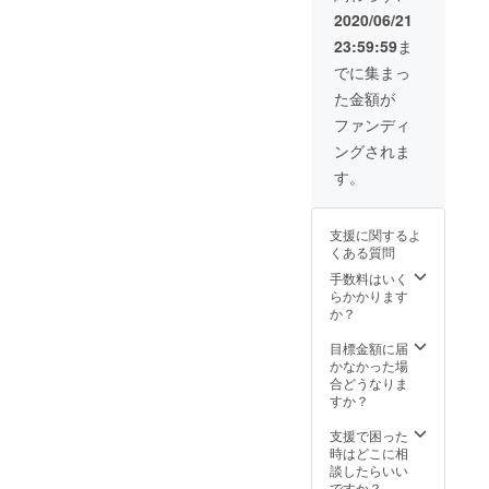
能で
滅失に
2020/06/21
す。
関して
23:59:59
ま
【注意
は、一
事項】
切その
でに集まっ
※本券は
責を負
た金額が
他の
いませ
サービ
ん
ファンディ
ス券と
ングされま
の併用
はでき
す。
ません
※本券は
現金と
支援に関するよ
の引き
くある質問
換えは
致しま
手数料はいく
せん ※
らかかります
本券の
か？
盗難・
紛失・
目標金額に届
滅失に
かなかった場
関して
合どうなりま
は、一
すか？
切その
責を負
支援で困った
いませ
時はどこに相
ん
談したらいい
ですか？