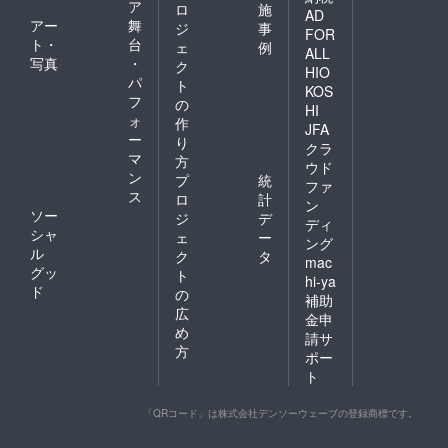
ア
ロ
施
AD
アー
舞
ジ
事
FOR
ト・
台
ェ
例
ALL
写真
・
ク
HIO
パ
ト
KOS
フ
の
HI
ォ
作
JFA
ー
り
クラ
マ
方
ウド
ン
プ
統
ファ
ス
ロ
計
ン
ソー
ジ
デ
ディ
シャ
ェ
ー
ング
ル
ク
タ
mac
グッ
ト
hi-ya
ド
の
補助
広
金申
め
請サ
方
ポー
ト
「QRコード」は株式会社デンソーウェーブの登録商標です。