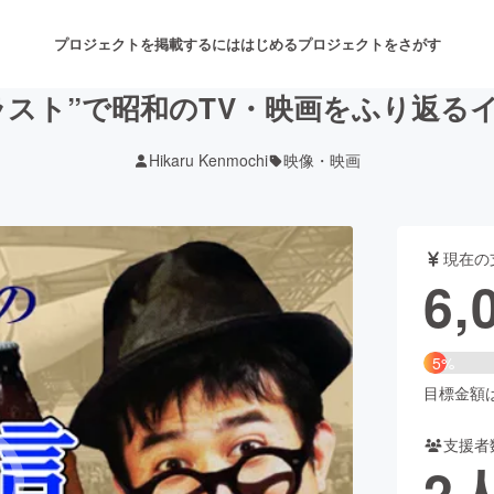
プロジェクトを掲載するには
はじめる
プロジェクトをさがす
イラスト”で昭和のTV・映画をふり返る
Hikaru Kenmochi
映像・映画
注目のリターン
注目の新着プロジェクト
募集終了が近いプロジェクト
も
現在の
音楽
舞台・パフォーマンス
6,
ゲーム・サービス開発
フード・飲食店
5%
書籍・雑誌出版
アニメ・漫画
目標金額は1
支援者
チャレンジ
ビューティー・ヘルスケ
2