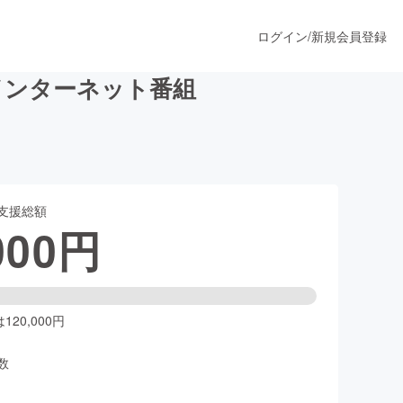
ログイン
/
新規会員登録
インターネット番組
うすぐ公開されます
支援総額
プロダクト
000
円
ファッション
スポーツ
20,000円
数
ア
ソーシャルグッド
人