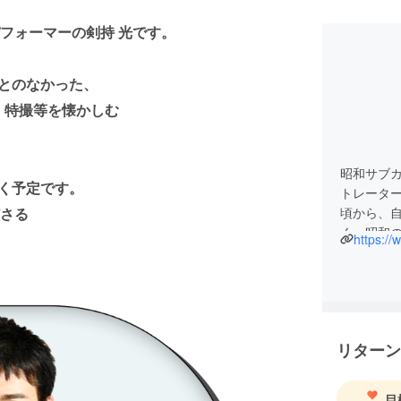
フォーマーの剣持 光です。
ことのなかった、
・特撮等を懐かしむ
昭和サブ
いく予定です。
トレーター
さる
頃から、
く。昭和
https:/
きゃんで
リターン
目