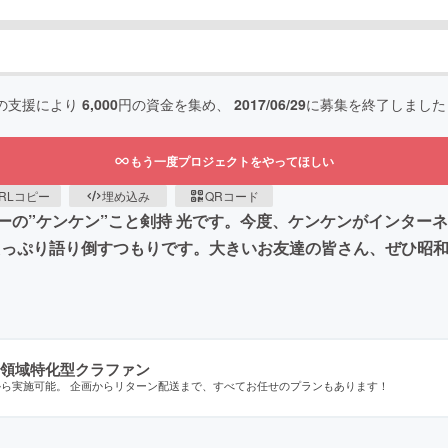
の支援により
6,000
円の資金を集め、
2017/06/29
に募集を終了しました
もう一度プロジェクトをやってほしい
RLコピー
埋め込み
QRコード
ーの”ケンケン”こと剣持 光です。今度、ケンケンがインター
たっぷり語り倒すつもりです。大きいお友達の皆さん、ぜひ昭
領域特化型クラファン
から実施可能。 企画からリターン配送まで、すべてお任せのプランもあります！