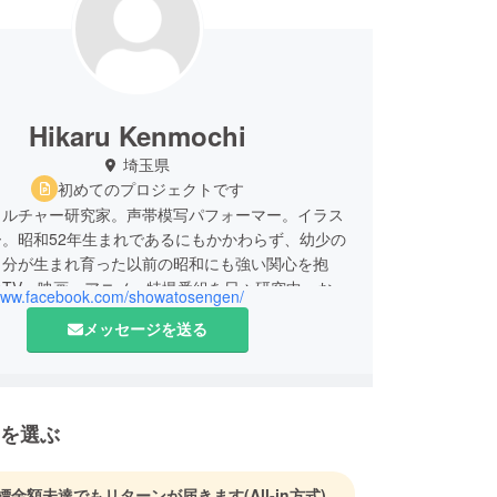
Hikaru Kenmochi
埼玉県
初めてのプロジェクトです
カルチャー研究家。声帯模写パフォーマー。イラス
。昭和52年生まれであるにもかかわらず、幼少の
自分が生まれ育った以前の昭和にも強い関心を抱
のTV・映画・アニメ・特撮番組を日々研究中。お
/www.facebook.com/showatosengen/
、おしゃまなお嬢様が大好き。
メッセージを送る
を選ぶ
標金額未達でもリターンが届きます
(All-in方式)