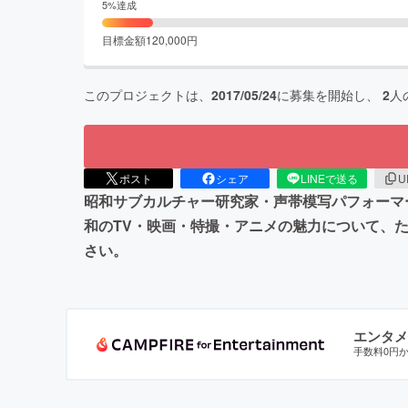
5
%達成
目標金額
120,000
円
このプロジェクトは、
2017/05/24
に募集を開始し、
2
人
ポスト
シェア
LINEで送る
U
昭和サブカルチャー研究家・声帯模写パフォーマ
和のTV・映画・特撮・アニメの魅力について、
さい。
エンタメ
手数料0円