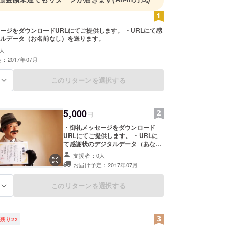
ージをダウンロードURLにてご提供します。 ・URLにて感
ルデータ（お名前なし）を送ります。
人
：2017年07月
このリターンを選択する
る
5,000
円
・御礼メッセージをダウンロード
URLにてご提供します。 ・URLに
て感謝状のデジタルデータ（あなた
のお名前入り）を送ります。
支援者：0人
お届け予定：2017年07月
このリターンを選択する
る
残り
22