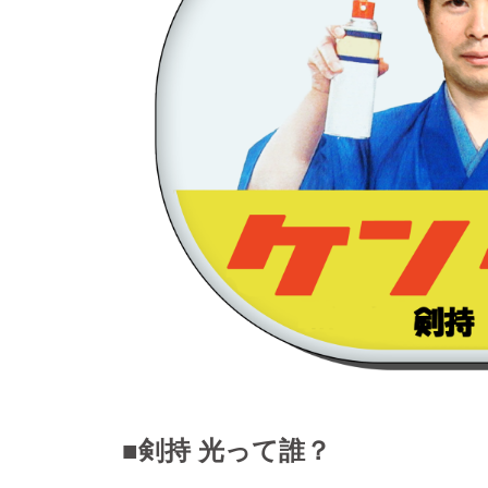
■剣持 光って誰？