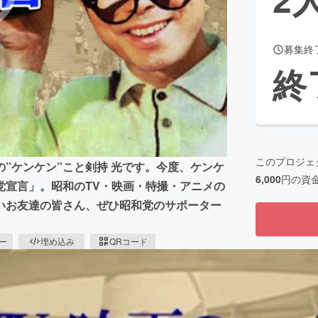
募集終
CAMPFIRE for Social Good
CAMPFIRE Creation
終
CAMPFIREふるさと納税
machi-ya
コミュニティ
このプロジェ
”ケンケン”こと剣持 光です。今度、ケンケ
6,000
円の資
党宣言」。昭和のTV・映画・特撮・アニメの
いお友達の皆さん、ぜひ昭和党のサポーター
ピー
埋め込み
QRコード