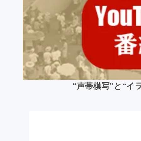
“声帯模写”と“