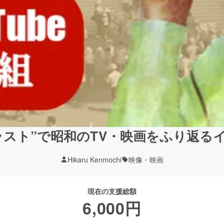
イラスト”で昭和のTV・映画をふり返る
Hikaru Kenmochi
映像・映画
現在の支援総額
6,000
円