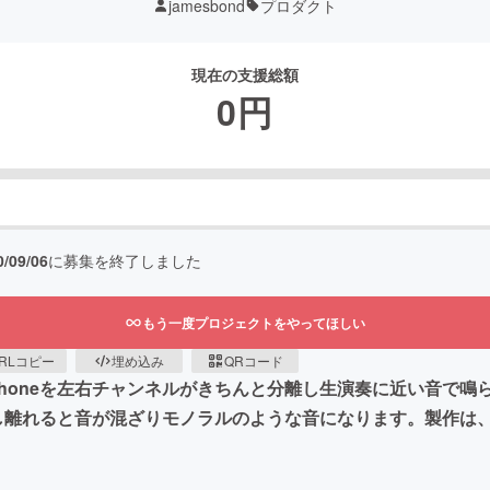
jamesbond
プロダクト
現在の支援総額
0
円
0/09/06
に募集を終了しました
もう一度プロジェクトをやってほしい
RLコピー
埋め込み
QRコード
iPhoneを左右チャンネルがきちんと分離し生演奏に近い音で
ため少し離れると音が混ざりモノラルのような音になります。製作