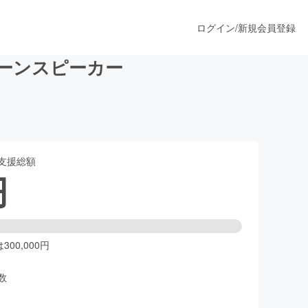
ログイン
/
新規会員登録
ホーンスピーカー
うすぐ公開されます
支援総額
プロダクト
円
ファッション
スポーツ
00,000円
数
ア
ソーシャルグッド
人