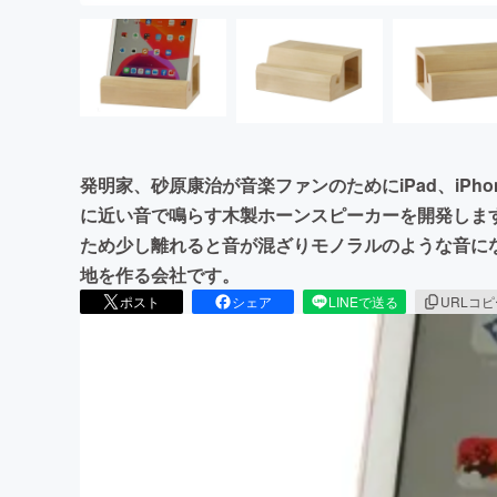
発明家、砂原康治が音楽ファンのためにiPad、iP
に近い音で鳴らす木製ホーンスピーカーを開発します。
ため少し離れると音が混ざりモノラルのような音に
地を作る会社です。
ポスト
シェア
LINEで送る
URLコ