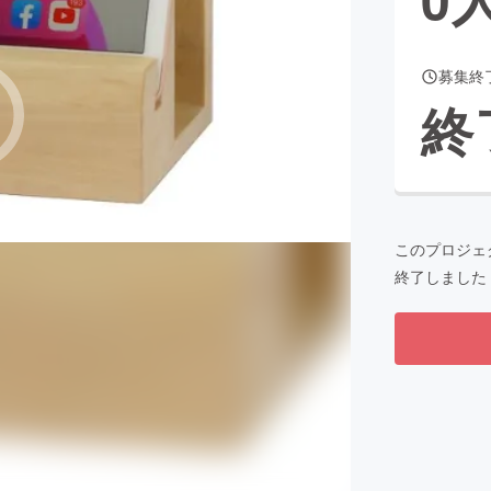
募集終
CAMPFIRE for Social Good
CAMPFIRE Creation
終
CAMPFIREふるさと納税
machi-ya
コミュニティ
このプロジェ
終了しました