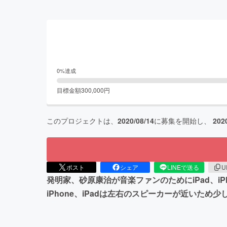
0
%達成
目標金額
300,000
円
このプロジェクトは、
2020/08/14
に募集を開始し、
202
ポスト
シェア
LINEで送る
U
発明家、砂原康治が音楽ファンのためにiPad、
iPhone、iPadは左右のスピーカーが近い