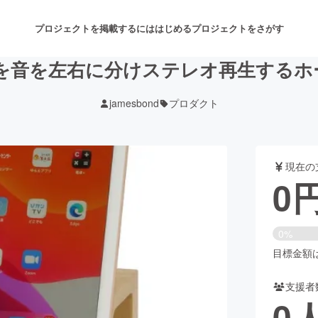
プロジェクトを掲載するには
はじめる
プロジェクトをさがす
honeを音を左右に分けステレオ再生する
jamesbond
プロダクト
注目のリターン
注目の新着プロジェクト
募集終了が近いプロジェクト
も
現在の
音楽
舞台・パフォーマンス
0
ゲーム・サービス開発
フード・飲食店
0%
書籍・雑誌出版
アニメ・漫画
目標金額は3
支援者
チャレンジ
ビューティー・ヘルスケ
0