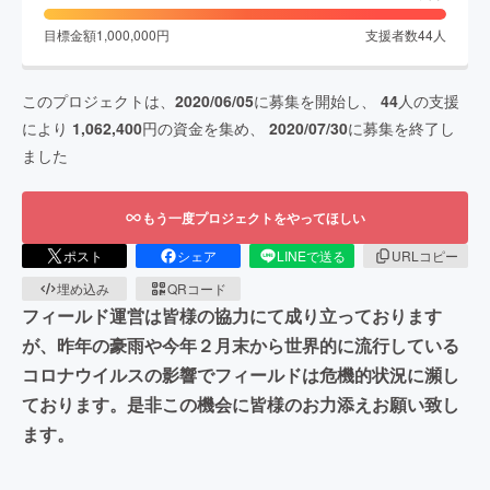
目標金額
1,000,000
円
支援者数
44
人
このプロジェクトは、
2020/06/05
に募集を開始し、
44
人の支援
により
1,062,400
円の資金を集め、
2020/07/30
に募集を終了し
ました
もう一度プロジェクトをやってほしい
ポスト
シェア
LINEで送る
URLコピー
埋め込み
QRコード
フィールド運営は皆様の協力にて成り立っております
が、昨年の豪雨や今年２月末から世界的に流行している
コロナウイルスの影響でフィールドは危機的状況に瀕し
ております。是非この機会に皆様のお力添えお願い致し
ます。