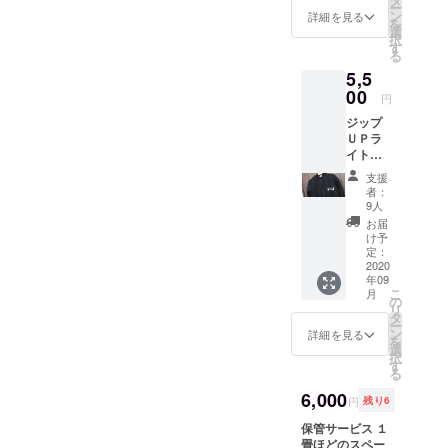
シューティング
活用頂
サイズ
ー
ン
エリア・フィー
詳細を見る
けま
(S/M/L/2
を
選
ルド貸切主催に
す。 ※
L/3L)を
択
す
てご活用頂けま
ご支援
お選び
る
す。 ※本人以外
時にそ
くださ
5,5
の方も利用可能
れぞれ
い
00
なので、チーム
円
サイズ
でシェアしてご
(M/L/LL/
ジップ
活用頂けます。
3L)をお
ＵＰラ
※棄損、紛失した
選びく
イト
場合、再発行は
ださい
パー
いたしませんの
支援
カー 丁
で、慎重に管理
者：
度良い
9人
してください。
厚みの
利用期限 2020年
お届
生地で
け予
10月1日～2021
運動に
定：
年9月30日まで
最適で
2020
有効
年09
す。 カ
こ
月
ラーは
の
リ
ブラッ
タ
ー
クのみ
ン
詳細を見る
を
です。
選
択
胸にサ
す
る
バイバ
ルゲー
6,000
円
残り6
ム
フィー
保管サービス １
ルド佐
畳ほどのスペー