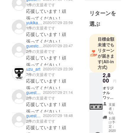
1件
の支援者です
応援しています！頑
リターンを
張ってください！
yukikaze180
2020/07/29 23:59
選ぶ
1件
の支援者です
応援しています！頑
目標金額
張ってください！
未達でも
guestcf4acfb0ee
2020/07/29 23:47
リターン
2件
の支援者です
が届きま
応援しています！頑
す
(All-in
張ってください！
方式)
uzu_art
2020/07/29 23:39
2,8
7件
の支援者です
00
応援しています！頑
円
張ってください！
オリジ
gueste8ae448a63
2020/07/29 21:14
ナル
ワッペ
2件
の支援者です
ン２枚
応援しています！頑
支援
セット
者：
張ってください！
サイズ
9人
guestdcfed32a95
2020/07/29 18:48
は縦5.5
お届
2件
の支援者です
ｃｍ×横
け予
9ｃｍで
定：
応援しています！頑
考えて
2020