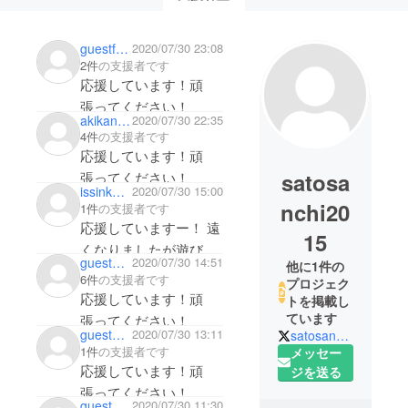
guestf11ee10987
2020/07/30 23:08
2件
の支援者です
応援しています！頑
張ってください！
akikan1911
2020/07/30 22:35
4件
の支援者です
応援しています！頑
satosa
張ってください！
issinkoba0320
2020/07/30 15:00
nchi20
1件
の支援者です
応援していますー！ 遠
15
くなりましたが遊びに
guest179484abbc
2020/07/30 14:51
他に1件の
行ければと思います☺️
6件
の支援者です
プロジェク
応援しています！頑
トを掲載し
ています
張ってください！
guest9c6c4d426ef4
2020/07/30 13:11
satosanchi2015
1件
の支援者です
メッセー
応援しています！頑
ジを送る
張ってください！
guest0b67986f4964
2020/07/30 11:30