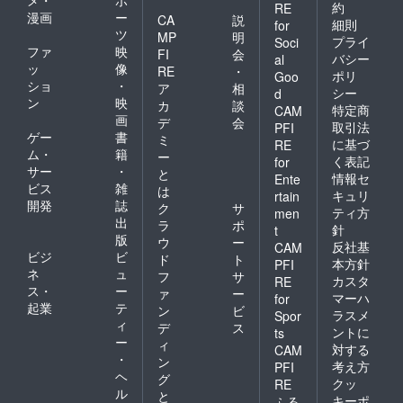
メ・
ポ
約
RE
漫画
ー
CA
説
細則
for
ツ
MP
明
プライ
Soci
ファ
映
FI
会
バシー
al
ッ
像
RE
・
ポリ
Goo
ショ
・
ア
相
シー
d
ン
映
カ
談
特定商
CAM
画
デ
会
取引法
PFI
ゲー
書
ミ
に基づ
RE
ム・
籍
ー
く表記
for
サー
・
と
情報セ
Ente
ビス
雑
は
キュリ
rtain
開発
誌
ク
サ
ティ方
men
出
ラ
ポ
針
t
版
ウ
ー
反社基
CAM
ビジ
ビ
ド
ト
本方針
PFI
ネ
ュ
フ
サ
カスタ
RE
ス・
ー
ァ
ー
マーハ
for
起業
テ
ン
ビ
ラスメ
Spor
ィ
デ
ス
ントに
ts
ー
ィ
対する
CAM
・
ン
考え方
PFI
ヘ
グ
クッ
RE
ル
と
キーポ
ふる