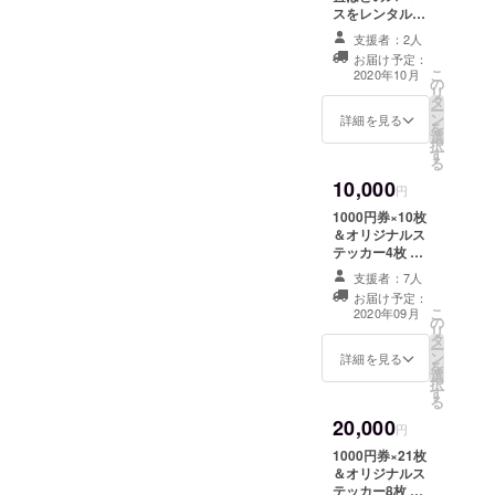
藤家の
スをレンタルい
文字、
たします。 銃や
支援者：2人
背中に
装備品はもちろ
お届け予定：
佐藤銃
ん、椅子、テン
こ
2020年10月
遊戯の
の
ト、ＢＢＱコン
リ
文字が
タ
ロ等も保管可能
ー
入りま
ン
です。 利用期限
詳細を見る
を
す。 と
選
2020/10月1日～
択
てもシ
す
2021年9月30日
る
ンプル
まで。 盗難等は
10,000
でゲー
自己責任となり
円
ム以外
ますのでご理解
1000円券×10枚
の普段
お願い致しま
＆オリジナルス
着とし
す。
テッカー4枚 利
てもご
用方法 定例会・
使用頂
支援者：7人
ナイター定例
けま
お届け予定：
会・フィールド
す。 ※
こ
2020年09月
の
主催イベント・
ご支援
リ
タ
シューティング
時にサ
ー
ン
エリア・フィー
詳細を見る
イズ
を
選
ルド貸切主催に
(M/L/LL/
択
す
てご活用頂けま
3L)をお
る
す。 ※本人以外
選びく
20,000
の方も利用可能
円
ださい
なので、チーム
1000円券×21枚
でシェアしてご
＆オリジナルス
活用頂けます。
テッカー8枚 利