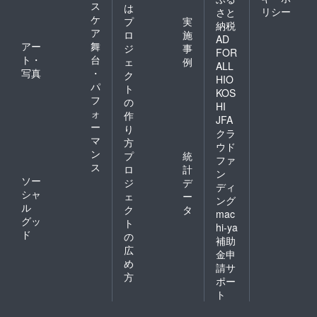
ス
は
リシー
さと
ケ
プ
実
納税
ア
ロ
施
AD
アー
舞
ジ
事
FOR
ト・
台
ェ
例
ALL
写真
・
ク
HIO
パ
ト
KOS
フ
の
HI
ォ
作
JFA
ー
り
クラ
マ
方
ウド
ン
プ
統
ファ
ス
ロ
計
ン
ソー
ジ
デ
ディ
シャ
ェ
ー
ング
ル
ク
タ
mac
グッ
ト
hi-ya
ド
の
補助
広
金申
め
請サ
方
ポー
ト