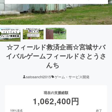
☆フィールド救済企画☆宮城サバ
イバルゲームフィールドさとうさ
んち
satosanchi2015
ゲーム・サービス開発
現在の支援総額
1,062,400
円
終了
106
%達成