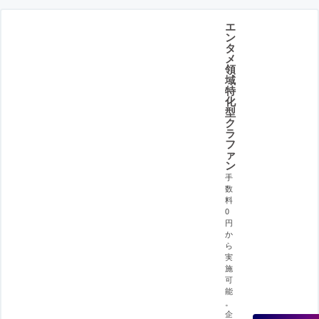
エ
ン
タ
メ
領
域
特
化
型
ク
ラ
フ
ァ
ン
手
数
料
0
円
か
ら
実
施
可
能
。
企