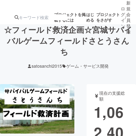
新
ロ
規
グ
会
プロジェクトを掲
はじ
プロジェクト
/
載するには
める
をさがす
イ
員
ン
登
☆フィールド救済企画☆宮城サバイ
録
バルゲームフィールドさとうさん
ち
人気のプロ
注目のリ
注目の新着プロ
募集終了が近いプ
もうすぐ公開
ジェクト
ターン
ジェクト
ロジェクト
されます
satosanchi2015
ゲーム・サービス開発
アート・写真
音楽
現在の支援総
テクノロジー・ガジェット
ゲーム・サ
額
1,06
映像・映画
書籍・雑誌
2,40
ビジネス・起業
チャレンジ