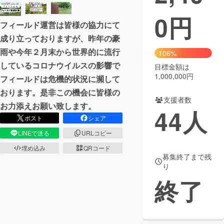
0
円
まちづくり・地域活性化
フィールド運営は皆様の協力にて
成り立っておりますが、昨年の豪
CAMPFIRE for Social Good
CAMPFIRE Creation
雨や今年２月末から世界的に流行
106%
CAMPFIREふるさと納税
machi-ya
コミュニティ
しているコロナウイルスの影響で
目標金額は
1,000,000円
フィールドは危機的状況に瀕して
おります。是非この機会に皆様の
支援者数
お力添えお願い致します。
44
人
ポスト
シェア
LINEで送る
URLコピー
埋め込み
QRコード
募集終了まで残
り
終了