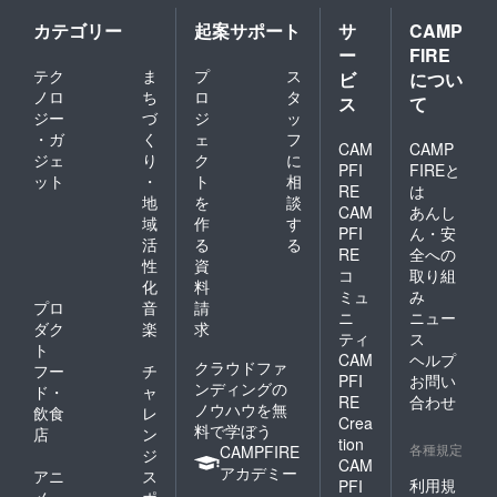
カテゴリー
起案サポート
サ
CAMP
ー
FIRE
テク
ま
プ
ス
ビ
につい
ノロ
ち
ロ
タ
ス
て
ジー
づ
ジ
ッ
・ガ
く
ェ
フ
CAM
CAMP
ジェ
り
ク
に
PFI
FIREと
ット
・
ト
相
RE
は
地
を
談
CAM
あんし
域
作
す
PFI
ん・安
活
る
る
RE
全への
性
資
コ
取り組
化
料
ミュ
み
プロ
音
請
ニ
ニュー
ダク
楽
求
ティ
ス
ト
CAM
ヘルプ
クラウドファ
フー
チ
PFI
お問い
ンディングの
ド・
ャ
RE
合わせ
ノウハウを無
飲食
レ
Crea
料で学ぼう
店
ン
tion
各種規定
CAMPFIRE
ジ
CAM
アカデミー
アニ
ス
利用規
PFI