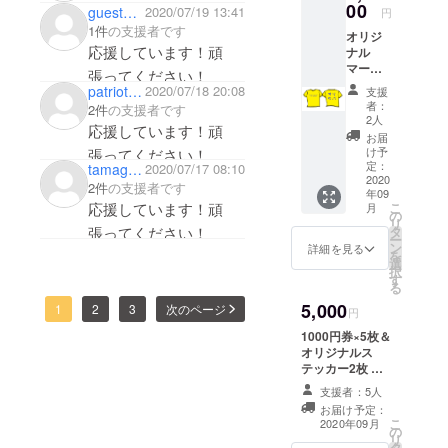
バル
00
類セッ
guest0cf85e6b3cd4
2020/07/19 13:41
にしています。
円
ゲーム
トにな
1件
の支援者です
オリジ
頑張ってください！
フィー
りま
応援しています！頑
ナル
ルド佐
す。
マー
藤家、
張ってください！
カーＴ
背中に
patriot37405
2020/07/18 20:08
支援
シャツ
は佐藤
者：
2件
の支援者です
黄色と
銃遊戯
2人
応援しています！頑
赤の二
の文字
お届
色セッ
が大き
け予
張ってください！
ト 胸に
めに入
定：
tamago0610
2020/07/17 08:10
サバイ
2020
りま
2件
の支援者です
年09
バル
す。
こ
応援しています！頑
月
ゲーム
（背中
の
リ
フィー
のデザ
タ
張ってください！
ー
ルドさ
インや
ン
詳細を見る
を
とうさ
文字サ
選
択
んち、
イズは
す
る
背中に
只今作
5,000
は「サ
1
2
3
次のページ
成中で
円
バオ
す。）
1000円券×5枚＆
タ」と
※ご支援
オリジナルス
入りま
時にカ
テッカー2枚 利
す。
ラー(オ
用方法 定例会・
チーム
リーブ/
支援者：5人
ナイター定例
マー
ブラッ
お届け予定：
会・フィールド
カーと
ク/ホワ
こ
2020年09月
の
主催イベント・
してご
イト)と
リ
タ