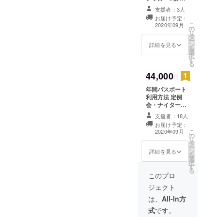
※棄損、紛失した
用方法 定例会・
場合、再発行は
支援者：3人
ナイター定例
いたしませんの
お届け予定：
会・フィールド
こ
で、慎重に管理
2020年09月
の
主催イベント・
リ
してください。
タ
シューティング
ー
利用期限 2020年
ン
エリア・フィー
詳細を見る
を
10月1日～2021
選
ルド貸切主催に
択
年9月30日まで
す
てご活用頂けま
る
有効
す。 ※本人以外
44,000
の方も利用可能
円
なので、チーム
年間パスポート
でシェアしてご
利用方法 定例
活用頂けます。
会・ナイター定
※棄損、紛失した
例会にて利用可
場合、再発行は
支援者：18人
能。 貸しきり日
いたしませんの
お届け予定：
以外の平日限定
で、慎重に管理
こ
2020年09月
の
にてフィールド
してください。
リ
タ
利用可能 ※本人
利用期限 2020年
ー
ン
以外の方の使用
詳細を見る
10月1日～2021
を
選
は出来ません。
年9月30日まで
択
す
※棄損、紛失した
有効
る
場合、再発行可
このプロ
能です。 利用期
ジェクト
限 2020年10月1
日～2021年9月
は、
All-In方
30日
式
です。