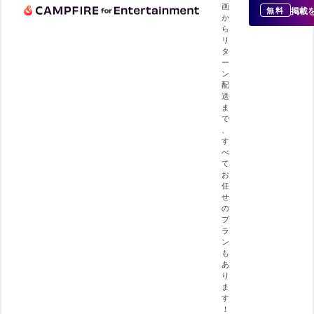
画
掲載
無料
か
ら
リ
タ
ー
ン
配
送
ま
で
、
す
べ
て
お
任
せ
の
プ
ラ
ン
も
あ
り
ま
す
！