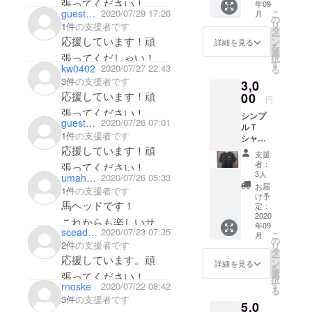
年09
おりま
guest4149d194afe4
2020/07/29 17:26
こ
月
した。
の
リ
1件
の支援者です
（名詞
タ
ー
サイ
応援しています！頑
ン
詳細を見る
を
ズ）
選
張ってくだしゃい！
択
「ワッ
す
kw0402
2020/07/27 22:43
る
ペン欲
3件
の支援者です
3,0
し
応援しています！頑
い！」
00
円
の声に
張ってください！
シンプ
応えま
gueste2d63b5782d4
2020/07/26 07:01
ルＴ
して、
1件
の支援者です
シャツ
フィー
（キャ
応援しています！頑
ルド運
支援
ラ無
営６年
者：
張ってください！
し） サ
目にし
3人
umahead1169
2020/07/26 05:33
ラサラ
て今回
お届
1件
の支援者です
生地な
初めて
け予
馬ヘッドです！
のでサ
作成い
定：
バゲや
2020
たしま
これからも楽しいサバ
年09
運動に
す。
sceaduwhiro1974
2020/07/23 07:35
こ
月
ゲーフィールドを創っ
最適で
【文字
の
2件
の支援者です
リ
す。 カ
黒、背
タ
ていただけるよう心か
ー
応援しています。頑
ラーは
景銀】
ン
詳細を見る
を
ら応援しています。
全部で
【文字
選
張ってください！
択
３色。
黒、背
す
rnoske
2020/07/22 08:42
１０月から始まる閉所
る
左胸に
景金】
3件
の支援者です
戦闘区、とても楽しみ
5,0
サバイ
の２種