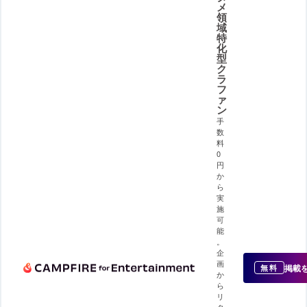
メ
領
域
特
化
型
ク
ラ
フ
ァ
ン
手
数
料
0
円
か
ら
実
施
可
能
。
企
画
掲載
無料
か
ら
リ
タ