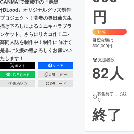
GANMA!で連載中の『池袋
円
†BLood』オリジナルグッズ制作
まちづくり・地域活性化
プロジェクト！著者の奥田薫先生
描き下ろしによるミニキャラブラ
CAMPFIRE for Social Good
CAMPFIRE Creation
111%
ンケット、さらにリカコ作！二×
CAMPFIREふるさと納税
machi-ya
コミュニティ
目標金額は
高同人誌を制作中！制作に向けて
500,000円
是非ご支援の程よろしくお願いい
たします！
支援者数
82
人
ポスト
シェア
LINEで送る
URLコピー
埋め込み
QRコード
募集終了まで残
り
終了