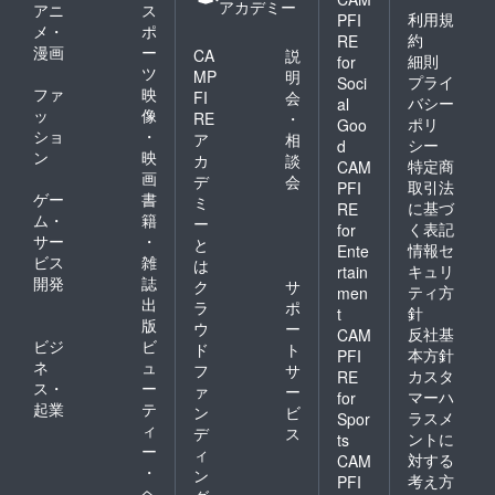
アカデミー
アニ
ス
利用規
PFI
メ・
ポ
約
RE
漫画
ー
CA
説
細則
for
ツ
MP
明
プライ
Soci
ファ
映
FI
会
バシー
al
ッ
像
RE
・
ポリ
Goo
ショ
・
ア
相
シー
d
ン
映
カ
談
特定商
CAM
画
デ
会
取引法
PFI
ゲー
書
ミ
に基づ
RE
ム・
籍
ー
く表記
for
サー
・
と
情報セ
Ente
ビス
雑
は
キュリ
rtain
開発
誌
ク
サ
ティ方
men
出
ラ
ポ
針
t
版
ウ
ー
反社基
CAM
ビジ
ビ
ド
ト
本方針
PFI
ネ
ュ
フ
サ
カスタ
RE
ス・
ー
ァ
ー
マーハ
for
起業
テ
ン
ビ
ラスメ
Spor
ィ
デ
ス
ントに
ts
ー
ィ
対する
CAM
・
ン
考え方
PFI
ヘ