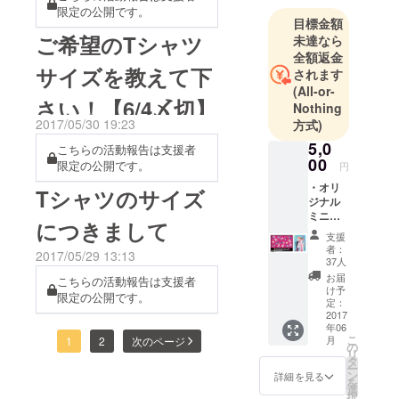
限定の公開です。
長】
はございますが、どうぞ宜
目標金額
ご希望のTシャツ
未達なら
しくお願いいたします。
全額返金
サイズを教えて下
されます
(All-or-
さい！【6/4〆切】
Nothing
2017/05/30 19:23
方式)
5,0
こちらの活動報告は支援者
00
限定の公開です。
円
・オリ
Tシャツのサイズ
ジナル
ミニ
につきまして
キャラ
支援
ブラン
者：
2017/05/29 13:13
ケット
37人
・リカ
お届
こちらの活動報告は支援者
コ作！
け予
限定の公開です。
二×高同
定：
人誌 ・
2017
年06
特製ポ
こ
月
1
2
次のページ
スト
の
リ
カード3
タ
ー
種類
ン
詳細を見る
を
選
択