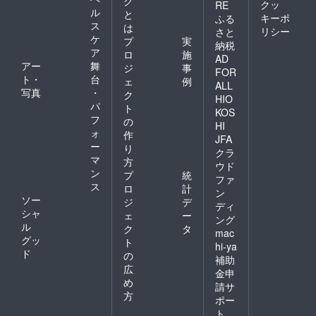
グ
クッ
RE
ル
と
キーポ
ふる
ス
は
リシー
さと
ケ
プ
実
納税
ア
ロ
施
AD
アー
舞
ジ
事
FOR
ト・
台
ェ
例
ALL
写真
・
ク
HIO
パ
ト
KOS
フ
の
HI
ォ
作
JFA
ー
り
クラ
マ
方
ウド
ン
プ
統
ファ
ス
ロ
計
ン
ソー
ジ
デ
ディ
シャ
ェ
ー
ング
ル
ク
タ
mac
グッ
ト
hi-ya
ド
の
補助
広
金申
め
請サ
方
ポー
ト