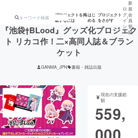
新
ロ
規
グ
会
プロジェクトを掲
はじ
プロジェクト
/
載するには
める
をさがす
イ
員
ン
登
『池袋†BLood』グッズ化プロジェク
録
ト リカコ作！二×高同人誌＆ブラン
ケット
人気のプロ
注目のリ
注目の新着プロ
募集終了が近いプ
もうすぐ公開
ジェクト
ターン
ジェクト
ロジェクト
されます
GANMA_JPN
書籍・雑誌出版
アート・写真
音楽
現在の支援総
テクノロジー・ガジェット
ゲーム・サ
額
559,
映像・映画
書籍・雑誌
000
ビジネス・起業
チャレンジ