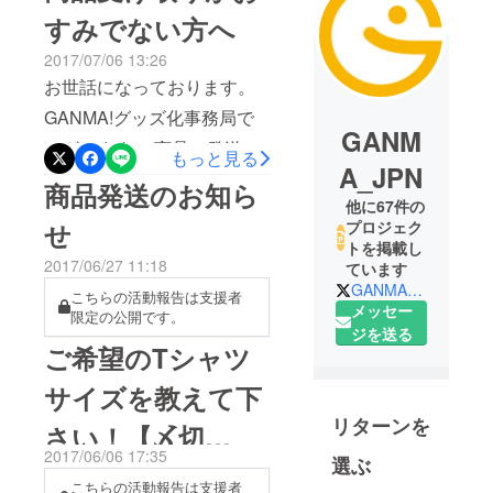
すみでない方へ
2017/07/06 13:26
お世話になっております。
GANMA!グッズ化事務局で
GANM
ございます。 商品の発送を
もっと見る
A_JPN
行いましたが、一部の支援
商品発送のお知ら
他に67件の
者様に対して、住所情報不
せ
プロジェク
明により商品をお届けでき
トを掲載し
2017/06/27 11:18
ています
ていない状況となっており
GANMA_JPN
こちらの活動報告は支援者
ます。 商品をまだ受け取っ
メッセー
限定の公開です。
ていらっしゃらない方は下
ジを送る
ご希望のTシャツ
記へご一報いただきますよ
サイズを教えて下
うお願いいたします。 cf-
リターンを
support@comicsmart.co.jp
さい！【〆切
GANMA!グッズ化事務局宛
2017/06/06 17:35
選ぶ
6/11(日)まで延
お手数をお掛けして恐縮で
こちらの活動報告は支援者