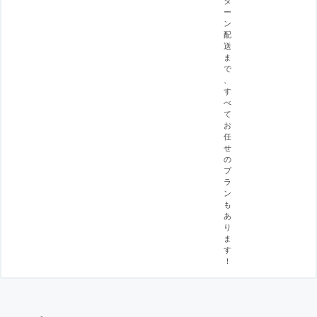
ー
ン
配
送
ま
で
、
す
べ
て
お
任
せ
の
プ
ラ
ン
も
あ
り
ま
す
！