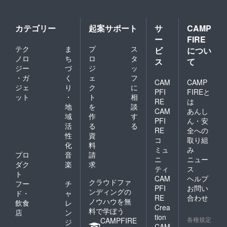
カテゴリー
起案サポート
サ
CAMP
ー
FIRE
テク
ま
プ
ス
ビ
につい
ノロ
ち
ロ
タ
ス
て
ジー
づ
ジ
ッ
・ガ
く
ェ
フ
CAM
CAMP
ジェ
り
ク
に
PFI
FIREと
ット
・
ト
相
RE
は
地
を
談
CAM
あんし
域
作
す
PFI
ん・安
活
る
る
RE
全への
性
資
コ
取り組
化
料
ミュ
み
プロ
音
請
ニ
ニュー
ダク
楽
求
ティ
ス
ト
CAM
ヘルプ
クラウドファ
フー
チ
PFI
お問い
ンディングの
ド・
ャ
RE
合わせ
ノウハウを無
飲食
レ
Crea
料で学ぼう
店
ン
tion
各種規定
CAMPFIRE
ジ
CAM