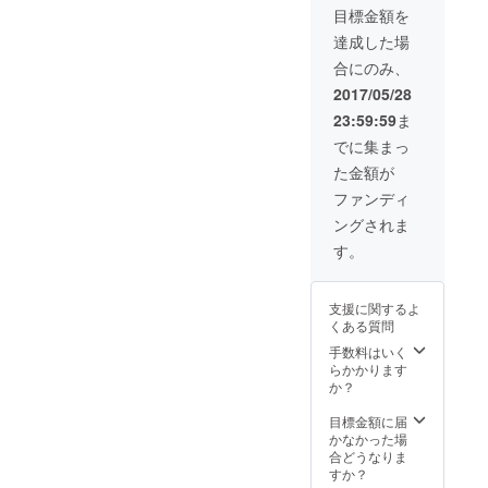
Lよりお
目標金額を
選び頂
けま
達成した場
す。
合にのみ、
2017/05/28
23:59:59
ま
でに集まっ
た金額が
ファンディ
ングされま
す。
支援に関するよ
くある質問
手数料はいく
らかかります
か？
目標金額に届
かなかった場
合どうなりま
すか？