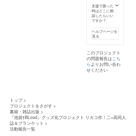
支援で困った
時はどこに相
談したらいい
ですか？
ヘルプページを
見る
このプロジェクト
の問題報告は
こち
ら
よりお問い合わ
せください
トップ
>
プロジェクトをさがす
>
書籍・雑誌出版
>
『池袋†BLood』グッズ化プロジェクト リカコ作！二×高同人
誌＆ブランケット
>
活動報告一覧