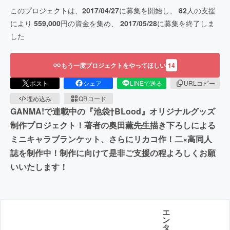
このプロジェクトは、
2017/04/27
に募集を開始し、
82
人の支援
により
559,000
円の資金を集め、
2017/05/28
に募集を終了しま
した
もう一度プロジェクトをやってほしい
14
ポスト
シェア
LINEで送る
URLコピー
埋め込み
QRコード
GANMA!で連載中の『池袋†BLood』オリジナルグッズ
制作プロジェクト！著者の奥田薫先生描き下ろしによる
ミニキャラブランケット、さらにリカコ作！二×高同人
誌を制作中！制作に向けて是非ご支援の程よろしくお願
いいたします！
エ
ン
タ