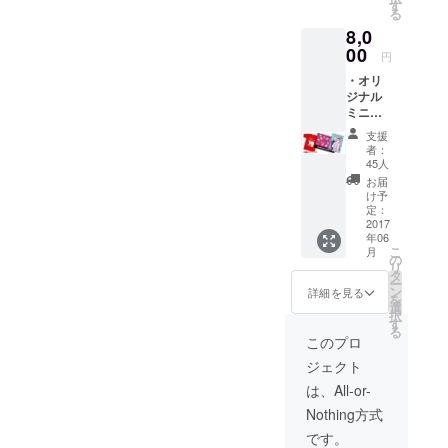
す
る
8,0
00
円
・オリ
ジナル
ミニ
キャラ
支援
ブラン
者：
ケット
45人
・リカ
お届
コ作！
け予
二×高同
定：
人誌 ・
2017
年06
特製ポ
こ
月
スト
の
リ
カード3
タ
ー
種類 ・
ン
詳細を見る
を
高円寺
選
択
のにゃ
す
る
んカ
このプロ
レーT
ジェクト
シャツ
※Tシャ
は、All-or-
ツのサ
Nothing方式
イズは
S/M/L/X
です。