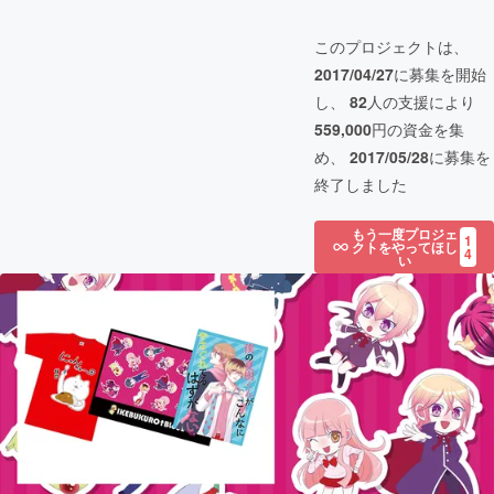
このプロジェクトは、
2017/04/27
に募集を開始
し、
82
人の支援により
559,000
円の資金を集
め、
2017/05/28
に募集を
終了しました
もう一度プロジェ
1
クトをやってほし
4
い