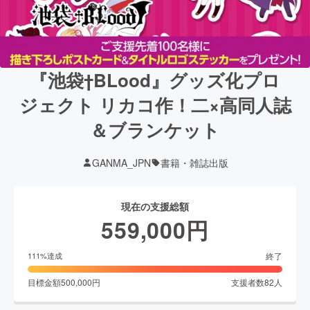
『池袋†BLood』グッズ化プロ
ジェクト リカコ作！二×高同人誌
＆ブランケット
GANMA_JPN
書籍・雑誌出版
現在の支援総額
559,000
円
終了
111
%達成
目標金額
500,000
円
支援者数
82
人