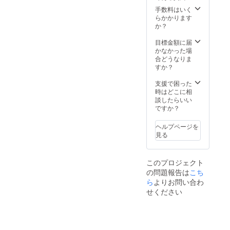
手数料はいく
らかかります
か？
目標金額に届
かなかった場
合どうなりま
すか？
支援で困った
時はどこに相
談したらいい
ですか？
ヘルプページを
見る
このプロジェクト
の問題報告は
こち
ら
よりお問い合わ
せください