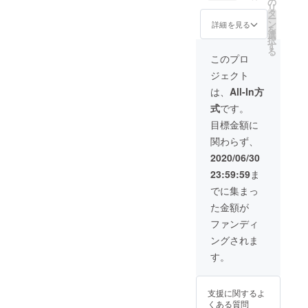
の
リ
タ
ー
ン
詳細を見る
を
選
択
す
る
このプロ
ジェクト
は、
All-In方
式
です。
目標金額に
関わらず、
2020/06/30
23:59:59
ま
でに集まっ
た金額が
ファンディ
ングされま
す。
支援に関するよ
くある質問