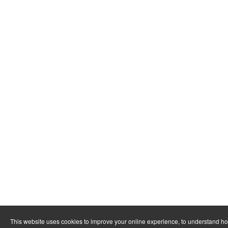
This website uses cookies to improve your online experience, to understand h