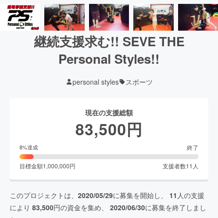
継続支援求む!! SEVE THE
Personal Styles!!
personal styles
スポーツ
現在の支援総額
83,500
円
終了
8
%達成
目標金額
1,000,000
円
支援者数
11
人
このプロジェクトは、
2020/05/29
に募集を開始し、
11
人の支援
により
83,500
円の資金を集め、
2020/06/30
に募集を終了しまし