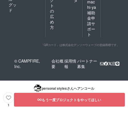
ク
タ
mac
グッ
ト
hi-ya
ド
の
補助
広
金申
め
請サ
方
ポー
ト
「QRコード」は株式会社デンソーウェーブの登録商標です。
© CAMPFIRE,
会社概
採用情
パートナー
Inc.
要
報
募集
personal styles
さんへアンコール
もう一度プロジェクトをやってほしい
1