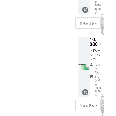
定：
2020
年08
こ
月
の
リ
タ
ー
ン
詳細を見る
を
選
択
す
る
10,
000
円
・Tシャ
ツ ・パ
ラコー
ド
支援
者：
1人
お届
け予
定：
2020
年08
こ
月
の
リ
タ
ー
ン
詳細を見る
を
選
択
す
る