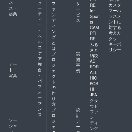
ネ
ュ
フ
サ
カスタ
RE
ス・
ー
ァ
ー
マーハ
for
起業
テ
ン
ビ
ラスメ
Spor
ィ
デ
ス
ントに
ts
ー
ィ
対する
CAM
・
ン
考え方
PFI
ヘ
グ
クッ
RE
ル
と
キーポ
ふる
ス
は
リシー
さと
ケ
プ
実
納税
ア
ロ
施
AD
アー
舞
ジ
事
FOR
ト・
台
ェ
例
ALL
写真
・
ク
HIO
パ
ト
KOS
フ
の
HI
ォ
作
JFA
ー
り
クラ
マ
方
ウド
ン
プ
統
ファ
ス
ロ
計
ン
ソー
ジ
デ
ディ
シャ
ェ
ー
ング
ル