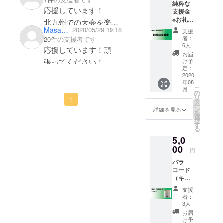
純粋な
応援しています！
支援金
※お礼の
北九州での大会を楽し
メール
Masahiro Ku
2020/05/29 19:18
支援
みにしています！
を送ら
者：
20件
の支援者です
せてい
6人
応援しています！頑
ただき
お届
ます
張ってください！
け予
定：
2020
年08
こ
月
の
リ
1
タ
ー
ン
詳細を見る
を
選
択
す
る
5,0
00
円
パラ
コード
（キー
ホル
支援
ダー）
者：
3人
お届
け予