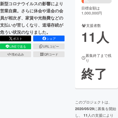
8%
新型コロナウイルスの影響により
目標金額は
まちづくり・地域活性化
営業自粛。さらに休会や退会の会
1,000,000円
員が相次ぎ、家賃や光熱費などの
支払いが苦しくなり、道場存続が
支援者数
CAMPFIRE for Social Good
CAMPFIRE Creation
11
人
危うい状況のなりました。
CAMPFIREふるさと納税
machi-ya
コミュニティ
ポスト
シェア
LINEで送る
URLコピー
埋め込み
QRコード
募集終了まで残
り
終了
このプロジェクトは、
2020/05/29
に募集を開始
し、
11
人の支援により