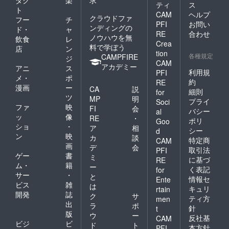
ダク
楽
求
ティ
ス
ト
CAM
ヘルプ
クラウドファ
フー
チ
PFI
お問い
ンディングの
ド・
ャ
RE
合わせ
ノウハウを無
飲食
レ
Crea
料で学ぼう
店
ン
tion
各種規定
CAMPFIRE
ジ
CAM
アカデミー
アニ
ス
利用規
PFI
メ・
ポ
約
RE
漫画
ー
CA
説
細則
for
ツ
MP
明
プライ
Soci
ファ
映
FI
会
バシー
al
ッ
像
RE
・
ポリ
Goo
ショ
・
ア
相
シー
d
ン
映
カ
談
特定商
CAM
画
デ
会
取引法
PFI
ゲー
書
ミ
に基づ
RE
ム・
籍
ー
く表記
for
サー
・
と
情報セ
Ente
ビス
雑
は
キュリ
rtain
開発
誌
ク
サ
ティ方
men
出
ラ
ポ
針
t
版
ウ
ー
反社基
CAM
ビジ
ビ
ド
ト
本方針
PFI