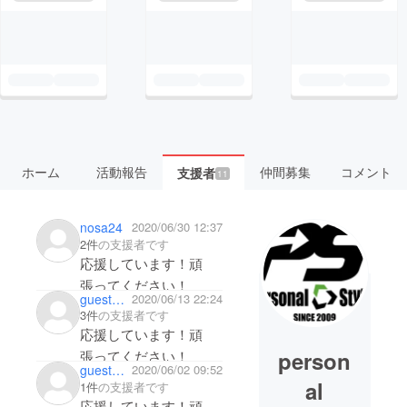
ホーム
活動報告
仲間募集
コメント
支援者
11
nosa24
2020/06/30 12:37
2件
の支援者です
応援しています！頑
張ってください！
guest9c2699f545c4
2020/06/13 22:24
3件
の支援者です
応援しています！頑
person
張ってください！
guestd77fddfd26c4
2020/06/02 09:52
al
1件
の支援者です
応援しています！頑