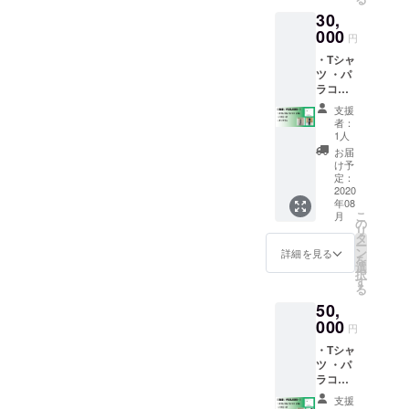
30,
000
円
・Tシャ
ツ ・パ
ラコー
ド ・タ
支援
ンブ
者：
ラー
1人
お届
け予
定：
2020
年08
こ
月
の
リ
タ
ー
ン
詳細を見る
を
選
択
す
る
50,
000
円
・Tシャ
ツ ・パ
ラコー
ド ・
支援
キャッ