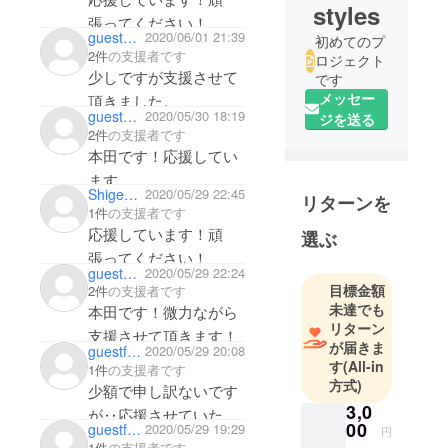
styles
張ってください！
guest48e2086fbb54
2020/06/01 21:39
初めてのプ
みんなのファイトがこ
2件
の支援者です
ロジェクト
れからも続きますよう
少しですが支援させて
です
に。
メッセー
頂きました。
guest53599ccc0624
2020/05/30 18:19
ジを送る
2件
の支援者です
本田です！応援してい
ます。
Shigeharu_rh
2020/05/29 22:45
リターンを
1件
の支援者です
応援しています！頑
選ぶ
張ってください！
guest53599ccc0624
2020/05/29 22:24
目標金額
2件
の支援者です
未達でも
本田です！微力ながら
リターン
支援させて頂きます！
が届きま
guestfd13f6aeb964
2020/05/29 20:08
す
(All-in
1件
の支援者です
方式)
少額で申し訳ないです
3,0
が‥応援させていただ
00
guestf3cd17bd5154
2020/05/29 19:29
円
きます(^^)
1件
の支援者です