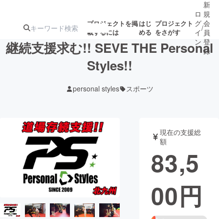
新
ロ
規
グ
会
プロジェクトを掲
はじ
プロジェクト
/
載するには
める
をさがす
イ
員
ン
登
継続支援求む!! SEVE THE Personal
録
Styles!!
人気のプロ
注目のリ
注目の新着プロ
募集終了が近いプ
もうすぐ公開
personal styles
スポーツ
ジェクト
ターン
ジェクト
ロジェクト
されます
アート・写真
音楽
現在の支援総
額
83,5
テクノロジー・ガジェット
ゲーム・サ
00
円
映像・映画
書籍・雑誌
ビジネス・起業
チャレンジ