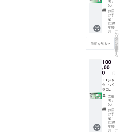
者：
プ
0人
お届
け予
定：
2020
年08
こ
月
の
リ
タ
ー
ン
詳細を見る
を
選
択
す
る
100
,00
0
円
・Tシャ
ツ ・パ
ラコー
ド ・タ
支援
ンブ
者：
ラー ・
0人
キャッ
お届
プ ・ス
け予
テンレ
定：
スボト
2020
年08
ル
こ
月