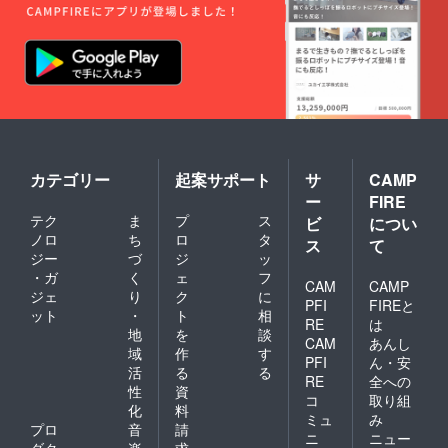
カテゴリー
起案サポート
サ
CAMP
ー
FIRE
テク
ま
プ
ス
ビ
につい
ノロ
ち
ロ
タ
ス
て
ジー
づ
ジ
ッ
・ガ
く
ェ
フ
CAM
CAMP
ジェ
り
ク
に
PFI
FIREと
ット
・
ト
相
RE
は
地
を
談
CAM
あんし
域
作
す
PFI
ん・安
活
る
る
RE
全への
性
資
コ
取り組
化
料
ミュ
み
プロ
音
請
ニ
ニュー