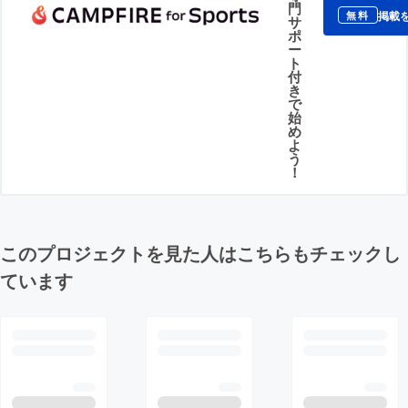
門
掲載
無料
サ
ポ
ー
ト
付
き
で
始
め
よ
う
！
このプロジェクトを見た人はこちらもチェックし
ています