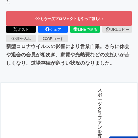
た
もう一度プロジェクトをやってほしい
ポスト
シェア
LINEで送る
URLコピー
埋め込み
QRコード
新型コロナウイルスの影響により営業自粛。さらに休会
や退会の会員が相次ぎ、家賃や光熱費などの支払いが苦
しくなり、道場存続が危うい状況のなりました。
ス
ポ
ー
ツ
ク
ラ
フ
ァ
ン
を
専