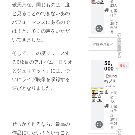
AL「ロ
者：
破天荒な、同じものは二度
ミオと
ック
23人
ジュリ
ロック
お届
と見ることのできないあの
エッ
ロック
け予
ト」サ
ジェネ
定：
パフォーマンスにあるので
イン入
2017
レー
年06
り 古今
ショ
は！と、多くの声をいただ
こ
月
東西！
ン」 ツ
の
リ
天才天
いてきました。
アー会
タ
ー
才天才
場で記
ン
詳細を見る
を
MC集～
念撮影
選
択
そして、この度リリースす
（CD-
（名古
す
る
R） ワ
屋会
る3枚目のアルバム「ロミオ
50,
ンダフ
場）
残り3
ルボー
000
※ツアー
円
とジュリエット」には、つ
イズ
チケッ
【Sund
3rd
トは別
いにライブ映像を収録する
ayプリ
AL「ロ
途必要
マコー
ック
になり
運びとなりました。
ス】
ロック
ます
支援
3rd
ロック
者：
AL「ロ
ジェネ
1人
ミオと
レー
お届
ジュリ
ショ
け予
エッ
ン」 限
定：
ト」サ
2017
定Tシャ
せっかく作るなら、最高の
年06
イン入
ツ サン
こ
月
り 古今
デーブ
の
作品にしたい！ということ
リ
東西！
ロマイ
タ