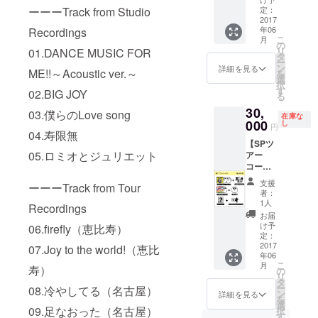
が、あ
ミオと
ジェネ
定：
ーーーTrack from Studio
なたの
ジュリ
2017
レー
ために
年06
Recordings
エッ
ショ
オリジ
こ
月
ト」サ
ン」 サ
の
ナル即
リ
01.DANCE MUSIC FOR
イン入
ンデー
タ
興ソン
ー
り 古今
ブロマ
ン
グを歌
詳細を見る
ME!!～Acoustic ver.～
を
東西！
イド ツ
選
います
択
天才天
アー会
す
※ツ
02.BIG JOY
る
才天才
場で記
アーチ
30,
MC集～
念撮影
03.僕らのLove song
ケット
在庫な
（CD-
000
奇妙礼
し
は別途
円
R） ワ
04.寿限無
太郎の
必要に
【SPツ
ンダフ
即興ソ
なりま
05.ロミオとジュリエット
アー
ルボー
ング for
す
コース
イズ
you
（東京
3rd
※ツアー
支援
ーーーTrack from Tour
会
AL「ロ
会場で
者：
場）】
ック
奇妙礼
1人
Recordings
3rd
ロック
太郎が
お届
AL「ロ
ロック
が、あ
け予
06.firefly（恵比寿）
ミオと
ジェネ
定：
なたの
ジュリ
2017
レー
07.Joy to the world!（恵比
ために
年06
エッ
ショ
オリジ
こ
月
ト」サ
寿）
ン」 サ
の
ナル即
リ
イン入
ンデー
タ
興ソン
ー
08.冷やしてる（名古屋）
り 古今
ブロマ
ン
グを歌
詳細を見る
を
東西！
イド ツ
選
います
09.足なおった（名古屋）
択
天才天
アー会
す
※ツ