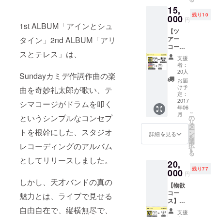
才天才
場）
15,
MC集～
※ツアー
残り10
（CD-
000
チケッ
円
R） ワ
1st ALBUM「アインとシュ
トは別
【ツ
ンダフ
途必要
タイン」2nd ALBUM「アリ
アー
ルボー
になり
コース
イズ
ます
スとテレス」は、
（名古
3rd
支援
屋会
AL「ロ
者：
場）】
ック
20人
Sundayカミデ作詞作曲の楽
3rd
ロック
お届
AL「ロ
ロック
け予
曲を奇妙礼太郎が歌い、テ
ミオと
ジェネ
定：
ジュリ
2017
レー
シマコージがドラムを叩く
年06
エッ
ショ
こ
月
ト」サ
というシンプルなコンセプ
ン」 ツ
の
リ
イン入
アー会
タ
ー
トを根幹にした、スタジオ
り 古今
場で記
ン
詳細を見る
を
東西！
念撮影
選
レコーディングのアルバム
択
天才天
（大阪
す
る
才天才
会場）
としてリリースしました。
20,
MC集～
※ツ
残り77
（CD-
000
アーチ
円
R） ワ
ケット
しかし、天才バンドの真の
【物欲
ンダフ
は別途
コー
ルボー
魅力とは、ライブで見せる
必要に
ス】
イズ
なりま
3rd
自由自在で、縦横無尽で、
3rd
す
支援
AL「ロ