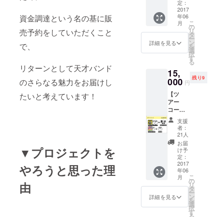
ミオと
ジェネ
定：
ジュリ
2017
レー
年06
資金調達という名の基に販
エッ
ショ
こ
月
ト」サ
ン」 ツ
の
リ
売予約をしていただくこと
イン入
アー会
タ
ー
り 古今
場で記
ン
詳細を見る
で、
を
東西！
念撮影
選
択
天才天
（福岡
す
る
才天才
会場）
リターンとして天才バンド
15,
MC集～
※ツ
残り9
（CD-
000
アーチ
のさらなる魅力をお届けし
円
R） ワ
ケット
【ツ
たいと考えています！
ンダフ
は別途
アー
ルボー
必要に
コース
イズ
なりま
（大阪
3rd
す
支援
会
AL「ロ
者：
場）】
ック
21人
3rd
ロック
お届
AL「ロ
▼プロジェクトを
ロック
け予
ミオと
ジェネ
定：
ジュリ
2017
レー
やろうと思った理
年06
エッ
ショ
こ
月
ト」サ
ン」 ツ
の
由
リ
イン入
アー会
タ
ー
り 古今
場で記
ン
詳細を見る
を
東西！
念撮影
選
択
天才天
（会
す
る