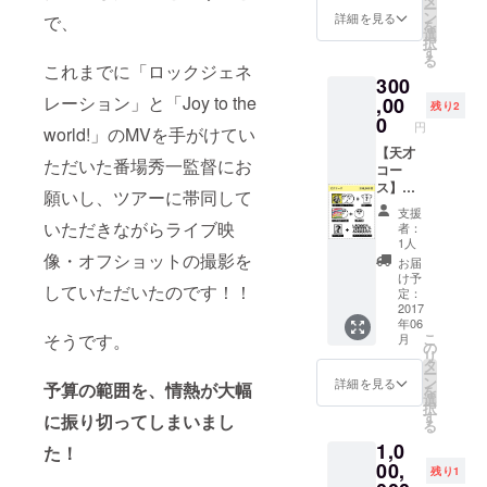
ー
天才天
ド
ン
詳細を見る
で、
を
才天才
選
択
MC集～
す
る
（CD-
これまでに「ロックジェネ
300
R） ワ
レーション」と「Joy to the
ンダフ
,00
残り2
ルボー
0
円
world!」のMVを手がけてい
イズ
3rd
【天才
ただいた番場秀一監督にお
AL「ロ
コー
ック
ス】
願いし、ツアーに帯同して
ロック
3rd
支援
ロック
AL「ロ
いただきながらライブ映
者：
ジェネ
ミオと
1人
レー
ジュリ
像・オフショットの撮影を
お届
ショ
エッ
け予
していただいたのです！！
ン」 サ
ト」サ
定：
ンデー
イン入
2017
年06
ブロマ
り 古今
そうです。
こ
月
イド 天
東西！
の
リ
才プリ
天才天
タ
ー
マご招
才天才
ン
詳細を見る
予算の範囲を、情熱が大幅
を
待
MC集～
選
択
（06/20
（CD-
す
に振り切ってしまいまし
る
＠
R） ワ
1,0
TORAN
ンダフ
た！
OMON
ルボー
00,
残り1
LOUNG
イズ