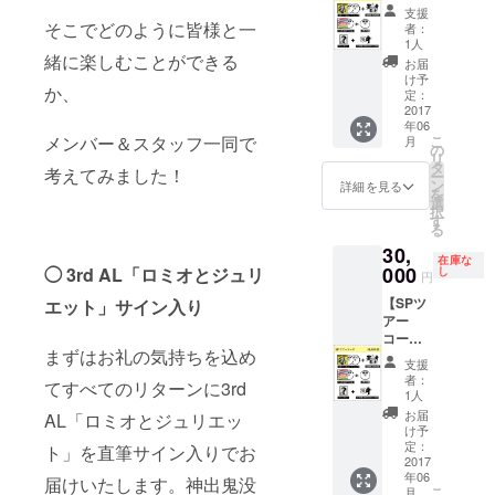
（仙台
3rd
はる誤
支援
会
AL「ロ
そこでどのように皆様と一
段との
者：
場）】
ック
仁義な
1人
3rd
緒に楽しむことができる
ロック
き将棋1
お届
AL「ロ
ロック
試合。
け予
か、
ミオと
ジェネ
定：
ジュリ
2017
レー
年06
エッ
ショ
メンバー＆スタッフ一同で
こ
月
ト」サ
ン」 サ
の
リ
イン入
ンデー
タ
考えてみました！
ー
り 古今
ブロマ
ン
詳細を見る
を
東西！
イド 奇
選
択
天才天
妙礼太
す
る
才天才
郎の即
30,
MC集～
興ソン
在庫な
（CD-
000
◯ 3rd AL「ロミオとジュリ
グ for
し
円
R） ワ
you
【SPツ
エット」サイン入り
ンダフ
※ツアー
アー
ルボー
会場で
コース
イズ
奇妙礼
まずはお礼の気持ちを込め
（福岡
3rd
太郎
支援
会
AL「ロ
が、あ
者：
てすべてのリターンに3rd
場）】
ック
なたの
1人
3rd
ロック
ために
お届
AL「ロミオとジュリエッ
AL「ロ
ロック
オリジ
け予
ミオと
ジェネ
定：
ナル即
ト」を直筆サイン入りでお
ジュリ
2017
レー
興ソン
年06
エッ
届けいたします。神出鬼没
ショ
グを歌
こ
月