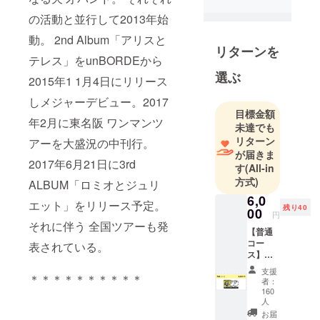
ド。 それぞ
の活動と並行して2013年始
れの活動と
並行して
動。 2nd Album「アリスと
リターンを
2013年始
テレス」をunBORDEから
動。 2nd
選ぶ
2015年1 1月4日にリリース
Album「アリ
スとテレ
しメジャーデビュー。2017
目標金額
ス」を
年2月に東名阪 ワンマンツ
未達でも
unBORDEか
リターン
アーを大盛況の中刊行。
ら2015年11
が届きま
月4日にリ
2017年6月21日に3rd
す
(All-in
リースしメ
方式)
ALBUM「ロミオとジュリ
ジャーデ
6,0
エット」をリリース予定。
ビュー。
残り40
00
円
それに伴う 全国ツアーも発
2017年2月に
【普通
東名阪ワン
コー
表されている。
ス】
マンツアー
3rd
を大盛況の
支援
＊＊＊＊＊＊＊＊＊＊
AL「ロ
者：
中刊行。
ミオと
160
ジュリ
人
2017年6月
エッ
お届
21日に3rd