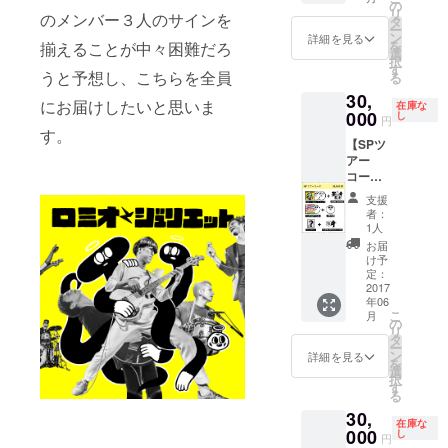
ト」サ
ン」 サ
の
います
リ
のメンバー３人のサインを
イン入
ンデー
タ
※ツ
ー
り 古今
ブロマ
ン
アーチ
詳細を見る
を
揃えることが中々困難だろ
東西！
イド 奇
選
ケット
択
天才天
妙礼太
す
は別途
うと予想し、こちらを全員
る
才天才
郎の即
必要に
30,
MC集～
興ソン
なりま
にお届けしたいと思いま
在庫な
（CD-
000
グ for
し
す
円
R） ワ
you
す。
【SPツ
ンダフ
※ツアー
アー
ルボー
会場で
コース
イズ
奇妙礼
（広島
3rd
太郎
支援
会
AL「ロ
が、あ
者：
場）】
ック
なたの
1人
3rd
ロック
ために
お届
AL「ロ
ロック
オリジ
け予
ミオと
ジェネ
定：
ナル即
ジュリ
2017
レー
興ソン
年06
エッ
ショ
グを歌
こ
月
ト」サ
ン」 サ
の
います
リ
イン入
ンデー
タ
※ツ
ー
り 古今
ブロマ
ン
アーチ
詳細を見る
を
東西！
イド 奇
選
ケット
択
天才天
妙礼太
す
は別途
る
才天才
郎の即
必要に
30,
MC集～
興ソン
なりま
在庫な
（CD-
000
グ for
し
す
円