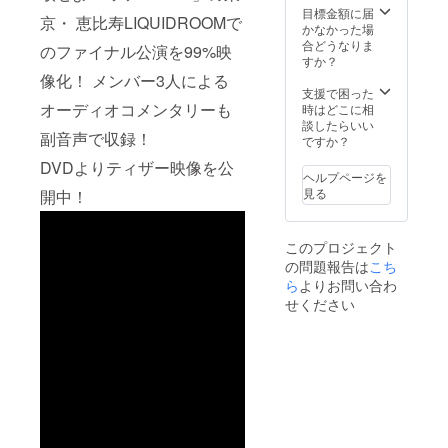
会場で
目標金額に届
京・ 恵比寿LIQUIDROOMで
奇妙礼
かなかった場
太郎が
合どうなりま
のファイナル公演を99%映
が、あ
すか？
なたの
像化！ メンバー3人による
ために
支援で困った
オリジ
オーディオコメンタリーも
時はどこに相
ナル即
談したらいい
副音声で収録！
興ソン
ですか？
グを歌
DVDよりティザー映像を公
います
ヘルプページを
※ツ
見る
開中！
アーチ
ケット
は別途
このプロジェクト
必要に
の問題報告は
こち
なりま
す
ら
よりお問い合わ
せください