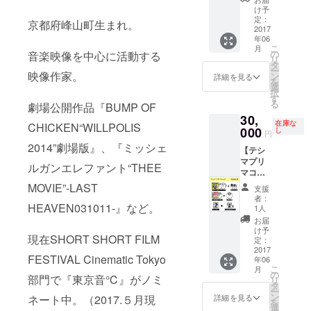
AL「ロ
ショ
け予
ミオと
ン」 限
定：
京都府峰山町生まれ。
ジュリ
2017
定Tシャ
年06
エッ
ツ サン
こ
月
ト」サ
デーブ
の
音楽映像を中心に活動する
リ
イン入
ロマイ
タ
ー
り 古今
映像作家。
ド サン
ン
詳細を見る
を
東西！
デート
選
択
天才天
レーニ
す
る
劇場公開作品『BUMP OF
才天才
ング
30,
MC集～
（グ
在庫な
CHICKEN“WILLPOLIS
（CD-
000
ルー
し
円
R） ワ
プ） サ
2014”劇場版』、『ミッシェ
【テシ
ンダフ
ンデー
マプリ
ルボー
トレー
ルガンエレファント“THEE
マコー
イズ
ニング
ス】
3rd
MOVIE”-LAST
（個
支援
3rd
AL「ロ
人）
者：
AL「ロ
HEAVEN031011-』など。
ック
1人
ミオと
ロック
お届
ジュリ
ロック
け予
現在SHORT SHORT FILM
エッ
ジェネ
定：
ト」サ
2017
レー
FESTIVAL Cinematic Tokyo
年06
イン入
ショ
こ
月
り 古今
ン」 ツ
の
部門で『東京音℃』がノミ
リ
東西！
アー会
タ
ー
天才天
場で記
ン
詳細を見る
ネート中。（2017.５月現
を
才天才
念撮影
選