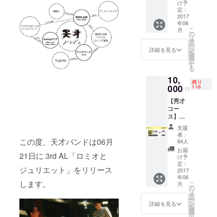
ト」サ
け予
ALBUM「ロ
イン入
定：
2017
り
ミオとジュ
年06
こ
月
リエット」
の
リ
タ
をリリース
ー
ン
詳細を見る
予定。それ
を
選
択
に伴う全国
す
る
ツアーも発
10,
残り
表されてい
000
116
円
る。
【秀才
コー
ス】
3rd
支援
AL「ロ
者：
ミオと
この度、天才バンドは06月
84人
ジュリ
お届
21日に 3rd AL「ロミオと
エッ
け予
ト」サ
定：
ジュリエット」をリリース
イン入
2017
年06
り 古今
します。
こ
月
東西！
の
リ
天才天
タ
ー
才天才
ン
詳細を見る
を
MC集～
選
択