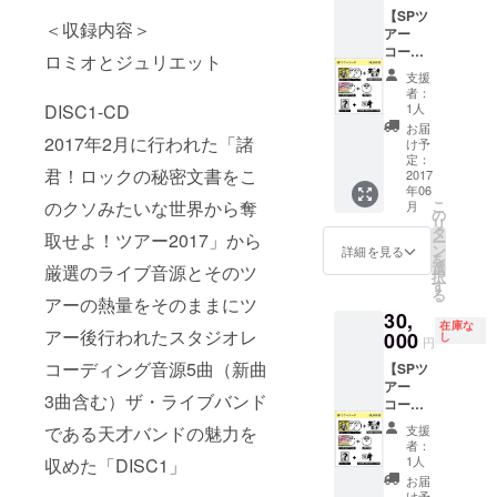
R） ワ
you
【SPツ
ンダフ
※ツアー
＜収録内容＞
アー
ルボー
会場で
コース
イズ
奇妙礼
ロミオとジュリエット
（大阪
3rd
太郎
支援
会
AL「ロ
が、あ
者：
場）】
ック
なたの
1人
DISC1-CD
3rd
ロック
ために
お届
AL「ロ
2017年2月に行われた「諸
ロック
オリジ
け予
ミオと
ジェネ
定：
ナル即
君！ロックの秘密文書をこ
ジュリ
2017
レー
興ソン
年06
エッ
ショ
グを歌
こ
のクソみたいな世界から奪
月
ト」サ
ン」 サ
の
います
リ
イン入
ンデー
タ
※ツ
取せよ！ツアー2017」から
ー
り 古今
ブロマ
ン
アーチ
詳細を見る
を
東西！
イド ツ
選
ケット
厳選のライブ音源とそのツ
択
天才天
アー会
す
は別途
る
才天才
場で記
アーの熱量をそのままにツ
必要に
30,
MC集～
念撮影
なりま
在庫な
アー後行われたスタジオレ
（CD-
000
奇妙礼
し
す
円
R） ワ
太郎の
コーディング音源5曲（新曲
【SPツ
ンダフ
即興ソ
アー
ルボー
ング for
3曲含む）ザ・ライブバンド
コース
イズ
you
（名古
3rd
※ツアー
支援
である天才バンドの魅力を
屋会
AL「ロ
会場で
者：
場）】
ック
奇妙礼
1人
収めた「DISC1」
3rd
ロック
太郎が
お届
AL「ロ
ロック
け予