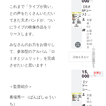
000
円
E）
3rd
これまで「ライブが良い」
Sunday
AL「ロ
【天才
命名式
ック
SPコー
との声をたくさんいただい
＠天才
ロック
ス】
プリマ
ロック
3rd
てきた天才バンドが、つい
支援
ジェネ
AL「ロ
者：
レー
ミオと
にライブの映像作品をリ
0人
ショ
ジュリ
お届
リースします。
ン」 限
エッ
け予
定Tシャ
ト」サ
定：
ツ サン
イン入
2017
みなさんのお力をお借りし
年06
デーブ
り 古今
こ
月
ロマイ
東西！
の
て、参加型のアルバム「ロ
リ
ド サン
天才天
タ
ー
デート
才天才
ン
詳細を見る
ミオとジュリット」を完成
を
レーニ
MC集～
選
択
ング
（CD-
す
させたいと思います！
る
（グ
R） ワ
15,
ルー
ンダフ
在庫な
プ）
ルボー
000
し
円
イズ
【ツ
3rd
＜監督紹介＞
アー
AL「ロ
コース
ック
（東京
ロック
支援
番場秀一 （ばんばしゅうい
会
ロック
者：
場）】
ジェネ
30人
ち）
3rd
レー
お届