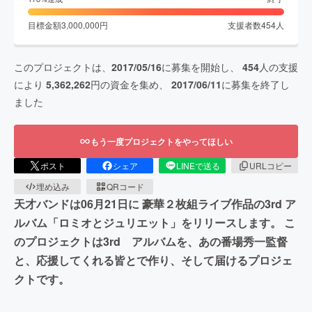
目標金額
3,000,000
円
支援者数
454
人
このプロジェクトは、
2017/05/16
に募集を開始し、
454
人の支援
により
5,362,262
円の資金を集め、
2017/06/11
に募集を終了し
ました
もう一度プロジェクトをやってほしい
ポスト
シェア
LINEで送る
URLコピー
埋め込み
QRコード
天才バンドは06月21日に 豪華２枚組ライブ作品の3rd ア
ルバム「ロミオとジュリエット」をリリースします。 こ
のプロジェクトは3rd アルバムを、あの番場秀一監督
と、応援してくれる皆とで作り、そして届けるプロジェ
クトです。