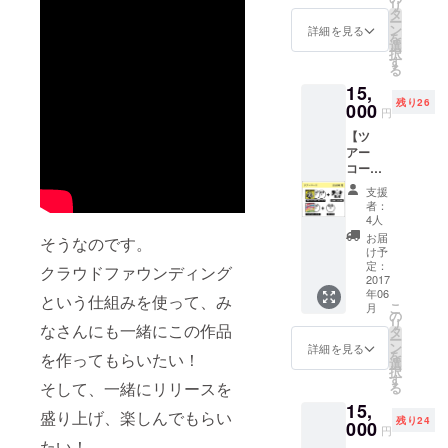
リ
イン入
（06/20
タ
ー
り 古今
＠
ン
詳細を見る
を
東西！
TORAN
選
択
天才天
OMON
す
る
才天才
LOUNG
15,
MC集～
E）
残り26
（CD-
000
円
R） ワ
【ツ
ンダフ
アー
ルボー
コース
イズ
（仙台
3rd
支援
会
AL「ロ
者：
場）】
ック
4人
3rd
ロック
お届
そうなのです。
AL「ロ
ロック
け予
ミオと
ジェネ
定：
クラウドファウンディング
ジュリ
2017
レー
年06
エッ
ショ
という仕組みを使って、み
こ
月
ト」サ
ン」 ツ
の
リ
なさんにも一緒にこの作品
イン入
アー会
タ
ー
り 古今
場で記
ン
詳細を見る
を
を作ってもらいたい！
東西！
念撮影
選
択
天才天
（札幌
す
そして、一緒にリリースを
る
才天才
会場）
15,
MC集～
※ツ
盛り上げ、楽しんでもらい
残り24
（CD-
000
アーチ
円
R） ワ
ケット
たい！