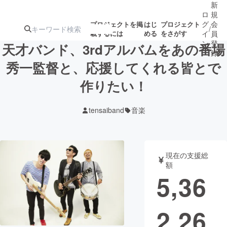
新
ロ
規
グ
会
プロジェクトを掲
はじ
プロジェクト
/
載するには
める
をさがす
イ
員
ン
登
天才バンド、3rdアルバムをあの番場
録
秀一監督と、応援してくれる皆とで
作りたい！
人気のプロ
注目のリ
注目の新着プロ
募集終了が近いプ
もうすぐ公開
ジェクト
ターン
ジェクト
ロジェクト
されます
tensaiband
音楽
アート・写真
音楽
現在の支援総
テクノロジー・ガジェット
ゲーム・サ
額
5,36
映像・映画
書籍・雑誌
2,26
ビジネス・起業
チャレンジ