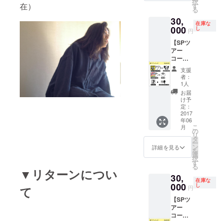
択
MC集～
在）
（東京
す
る
（CD-
会場）
30,
R） ワ
※ツ
在庫な
ンダフ
000
アーチ
し
円
ルボー
ケット
【SPツ
イズ
は別途
アー
3rd
必要に
コース
AL「ロ
なりま
（札幌
ック
す
支援
会
ロック
者：
場）】
ロック
1人
3rd
ジェネ
お届
AL「ロ
レー
け予
ミオと
ショ
定：
ジュリ
2017
ン」 サ
年06
エッ
ンデー
こ
月
ト」サ
ブロマ
の
リ
イン入
イド 天
タ
ー
り 古今
才プリ
ン
詳細を見る
を
東西！
マご招
選
択
天才天
待
す
る
才天才
（06/20
▼リターンについ
30,
MC集～
＠
在庫な
（CD-
000
TORAN
し
て
円
R） ワ
OMON
【SPツ
ンダフ
LOUNG
アー
ルボー
E） は
コース
イズ
ぶテシ