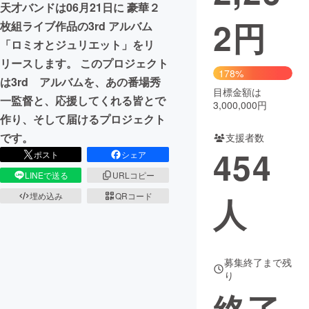
天才バンドは06月21日に 豪華２
2
円
枚組ライブ作品の3rd アルバム
まちづくり・地域活性化
「ロミオとジュリエット」をリ
リースします。 このプロジェクト
CAMPFIRE for Social Good
CAMPFIRE Creation
178%
は3rd アルバムを、あの番場秀
CAMPFIREふるさと納税
machi-ya
コミュニティ
目標金額は
一監督と、応援してくれる皆とで
3,000,000円
作り、そして届けるプロジェクト
です。
支援者数
454
ポスト
シェア
LINEで送る
URLコピー
埋め込み
QRコード
人
募集終了まで残
り