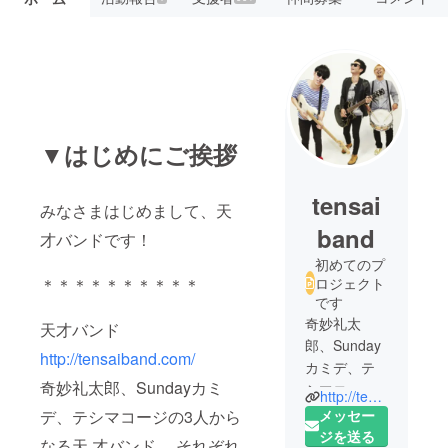
▼はじめにご挨拶
tensai
みなさまはじめまして、天
band
才バンドです！
初めてのプ
＊＊＊＊＊＊＊＊＊＊
ロジェクト
です
奇妙礼太
天才バンド
郎、Sunday
http://tensaiband.com/
カミデ、テ
奇妙礼太郎、Sundayカミ
シマコージ
http://tensaiband.com/
の3人からな
デ、テシマコージの3人から
メッセー
る天才バン
ジを送る
なる天 才バンド。 それぞれ