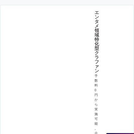
エ
ン
タ
メ
領
域
特
化
型
ク
ラ
フ
ァ
ン
手
数
料
0
円
か
ら
実
施
可
能
。
企