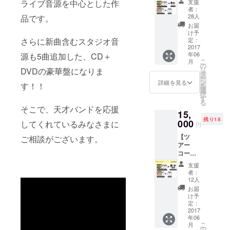
ライブ音源を中心とした作
支援
AL「ロ
ロック
者：
ミオと
ジェネ
28人
品です。
ジュリ
レー
お届
エッ
ショ
け予
ト」サ
さらに新曲含むスタジオ音
ン」
定：
イン入
2017
年06
源も5曲追加した、CD＋
り 古今
こ
月
東西！
の
リ
DVDの豪華盤になりま
天才天
タ
ー
才天才
ン
詳細を見る
す！！
を
MC集～
選
択
（CD-
す
る
R） ワ
そこで、天才バンドを応援
15,
ンダフ
残り18
ルボー
000
してくれているみなさまに
円
イズ
【ツ
ご相談がございます。
3rd
アー
AL「ロ
コース
ック
（札幌
ロック
支援
会
ロック
者：
場）】
ジェネ
12人
3rd
レー
お届
AL「ロ
ショ
け予
ミオと
ン」 天
定：
ジュリ
2017
才プリ
年06
エッ
マご招
こ
月
ト」サ
待
の