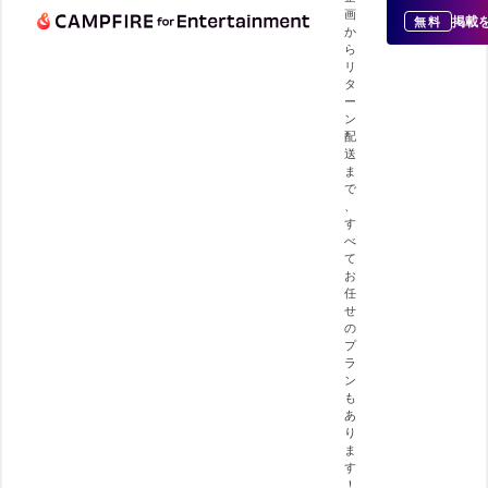
画
掲載
無料
か
ら
リ
タ
ー
ン
配
送
ま
で
、
す
べ
て
お
任
せ
の
プ
ラ
ン
も
あ
り
ま
す
！