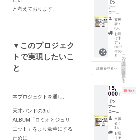
【ツ
ンダフ
は別途
アー
ルボー
と考えております。
必要に
コース
イズ
なりま
（福岡
3rd
す
支援
会
AL「ロ
者：
場）】
ック
6人
3rd
ロック
お届
AL「ロ
ロック
け予
ミオと
▼このプロジェク
ジェネ
定：
ジュリ
2017
レー
年06
エッ
ショ
トで実現したいこ
こ
月
ト」サ
ン」 ツ
の
リ
イン入
アー会
タ
と
ー
り 古今
場で記
ン
詳細を見る
を
東西！
念撮影
選
択
天才天
（仙台
す
る
才天才
会場）
15,
MC集～
※ツ
残り27
（CD-
000
アーチ
円
本プロジェクトを通し、
R） ワ
ケット
【ツ
ンダフ
は別途
アー
ルボー
必要に
天才バンドの3rd
コース
イズ
なりま
（広島
3rd
す
ALBUM「ロミオとジュリ
支援
会
AL「ロ
者：
場）】
ック
3人
エット」をより豪華にする
3rd
ロック
お届
AL「ロ
ために
ロック
け予