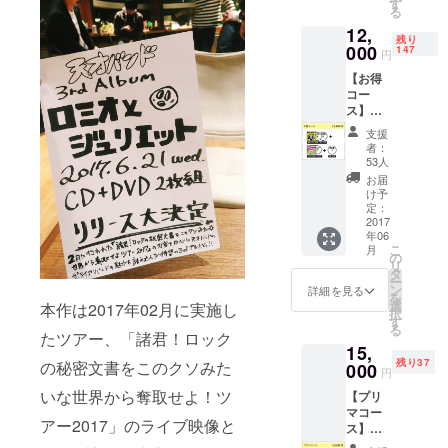
（CD-
す
る
R）
12,
残り
000
147
円
【お得
コー
ス】
3rd
支援
AL「ロ
者：
ミオと
53人
ジュリ
お届
エッ
け予
ト」サ
定：
イン入
2017
年06
り 古今
こ
月
東西！
の
リ
天才天
タ
ー
才天才
ン
詳細を見る
を
MC集～
選
本作は2017年02月に実施し
択
（CD-
す
る
R） ワ
たツアー、「諸君！ロック
15,
ンダフ
残り37
の秘密文書をこのクソみた
ルボー
000
円
イズ
いな世界から奪取せよ！ツ
【プリ
3rd
マコー
AL「ロ
アー2017」のライブ映像と
ス】
ック
3rd
ロック