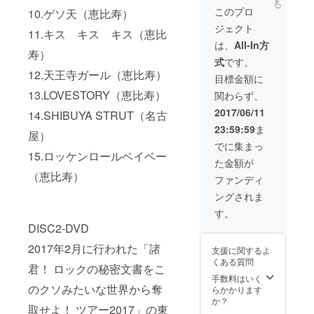
る
才天才
場で記
アーチ
このプロ
10.ゲソ天（恵比寿）
MC集～
念撮影
ケット
ジェクト
（CD-
奇妙礼
は別途
11.キス キス キス（恵比
R） ワ
太郎の
必要に
は、
All-In方
ンダフ
寿）
即興ソ
なりま
式
です。
ルボー
ング for
す
12.天王寺ガール（恵比寿）
イズ
you
目標金額に
3rd
※ツアー
13.LOVESTORY（恵比寿）
関わらず、
AL「ロ
会場で
ック
奇妙礼
2017/06/11
14.SHIBUYA STRUT（名古
ロック
太郎が
23:59:59
ま
ロック
が、あ
屋）
ジェネ
なたの
でに集まっ
レー
ために
15.ロッケンロールベイベー
た金額が
ショ
オリジ
（恵比寿）
ン」 サ
ナル即
ファンディ
ンデー
興ソン
ングされま
ブロマ
グを歌
イド ツ
います
す。
アー会
※ツ
DISC2-DVD
場で記
アーチ
念撮影
ケット
2017年2月に行われた「諸
支援に関するよ
奇妙礼
は別途
くある質問
太郎の
必要に
君！ ロックの秘密文書をこ
即興ソ
なりま
手数料はいく
ング for
のクソみたいな世界から奪
す
らかかります
you
か？
取せよ！ ツアー2017」の東
※ツアー