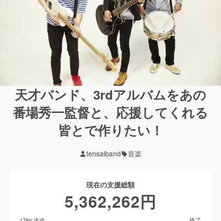
天才バンド、3rdアルバムをあの
番場秀一監督と、応援してくれる
皆とで作りたい！
tensaiband
音楽
現在の支援総額
5,362,262
円
終了
178
%達成