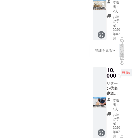
販など
スメで
いい
適) 【ス
支援
・蓋10
上：大
テスト
す。
ね！レ
者：
ケ
個 ・ス
人向
マーケ
2020年
2人
モネー
ジュー
トロー
け】表
ティン
7月20日
ドビジ
お届
ル】
10本 ・
参道で1
グをす
から体
け予
ネス体
2020年
試飲
日バー
ること
定：
験可能
験2時間
7月4日
カップ
オー
2020
ができ
です。※
・表彰
(土)〜8
10個 ・
年07
ナー体
ます1時
お時間
状 ・オ
月30日
ポッカ
こ
月
験がで
間1万
の
は希望
リジナ
(日) お
レモン1
リ
きる権
円〜カ
タ
される
ルTシャ
申し込
本 ・し
ー
利。1日
フェの
ン
時間に
詳細を見る
ツ ・ク
み頂き
ろみつ2
を
19:00〜
スペー
選
て可能
オカー
ました
本 ※水
択
22:00の
スを借
す
です。
ド500円
ら、個
と氷は
る
間で
りるこ
お申し
・体験
別でス
ご家庭
10,
バーの
とがで
込みい
学習
ケ
でのご
残り9
営業を
000
きま
ただき
ブック
円
ジュー
準備を
してい
す。2時
ました
(自由研
ル調整
お願い
リター
ただく
間以上
ら、個
究の教
させて
しま
ン⑦表
ことが
ご希望
別でス
材とし
いただ
す。 ②
参道で
できま
の場合
ケ
ても最
きま
体験学
スチー
す。リ
は、
ジュー
適) 【ス
支援
す。も
習ワー
ル撮
アルの
『上乗
ル調整
者：
ケ
しご希
クブッ
影・イ
場で
せ支援
1人
させて
ジュー
望の日
ク ・感
ベン
バー
で応援
いただ
お届
ル】
時と時
想レ
ト・セ
オー
しよ
け予
きま
2020年
間がご
ポート
ミ
ナーと
定：
う』欄
す。
7月4日
ざいま
・売り
ナー・
2020
してお
にて1時
【店舗
(土)〜8
した
上げ管
年07
会議が
知り合
間あた
紹介】
月30日
ら、リ
こ
理表 ★
月
できる
いのお