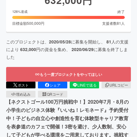
終了
126
%達成
目標金額
500,000
円
支援者数
81
人
このプロジェクトは、
2020/05/28
に募集を開始し、
81
人の支援
により
632,000
円の資金を集め、
2020/06/29
に募集を終了しま
した
もう一度プロジェクトをやってほしい
ポスト
シェア
LINEで送る
URLコピー
埋め込み
QRコード
【ネクストゴール100万円挑戦中！】2020年7月・8月の
小学生のビジネス体験『いいね！レモネード』予約受付
中！子どもの自立心や創造性を育む体験型キャリア教育
を表参道のカフェで開催！3密を避け、少人数制、安心
して子どもが学べる環境をご用意しております。挑戦す