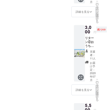
こ
月
ンクを
の
顔、社
リ
どれで
タ
会から
ー
も1杯ご
ン
応援し
詳細を見る
を
購入す
選
てもら
択
ること
す
う体験
る
ができ
を支援
3,0
るチ
するこ
残り69
ケット
00
とがで
円
です。
きま
リター
カフェ
す。 ド
ン②お
ラテ、
リンク
うちで
アメリ
を子ど
いい
カー
もに提
支援
ね！レ
ノ、レ
供させ
者：
モネー
モネー
11人
ていた
ド販売
ド、
だいた
お届
キット
ハート
け予
日のご
自宅で
ランド
定：
報告
レモ
2020
のビー
を、お
年07
ネード
ルをい
礼メー
こ
月
ショッ
ずれか1
の
ルとし
リ
プを開
杯飲む
タ
て支援
ー
店でき
ことが
ン
詳細を見る
者様に
を
る販売
できま
選
お送り
択
キット
す。お
す
させて
る
です。
申し込
いただ
5,5
レモ
み画面
きま
ネード
00
をス
す。 ※
円