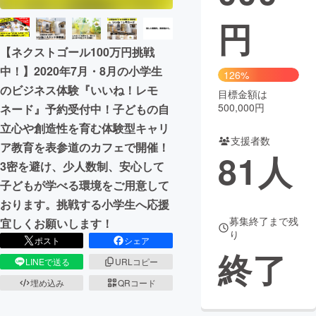
円
まちづくり・地域活性化
【ネクストゴール100万円挑戦
中！】2020年7月・8月の小学生
CAMPFIRE for Social Good
CAMPFIRE Creation
126%
のビジネス体験『いいね！レモ
CAMPFIREふるさと納税
machi-ya
コミュニティ
目標金額は
500,000円
ネード』予約受付中！子どもの自
立心や創造性を育む体験型キャリ
支援者数
ア教育を表参道のカフェで開催！
81
人
3密を避け、少人数制、安心して
子どもが学べる環境をご用意して
おります。挑戦する小学生へ応援
募集終了まで残
宜しくお願いします！
り
ポスト
シェア
終了
LINEで送る
URLコピー
埋め込み
QRコード