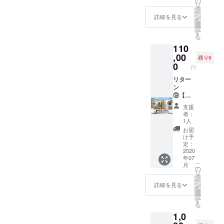
の
り
店名 :い
(日) お
ターン
リ
内容：
権利。
客さま
タ
10,000
いね！
申し込
申し込
ー
おうち
午前中
に来て
ン
円を上
詳細を見る
スタン
み頂き
み画面
を
でいい
7:00〜
いただ
選
乗せく
ド表参
ました
下部の
択
ね！レ
12:00の
いた
す
ださい
道
ら、個
【備考
る
モネー
カフェ
り、オ
ま
(2020年
別でス
欄】に
ドキッ
110
営業前
ンライ
せ。
7月オー
ケ
ご記載
ト ★1
の時間
,00
ンZoom
(例)2時
プン) 住
残り9
ジュー
頂きま
箱あた
にゆっ
で繋い
0
間以上
所 :東京
ル調整
円
すよう
りのサ
たりと
でのオ
ご希望
都渋谷
させて
お願い
イズ：
使用す
リター
ンライ
の場合
区神宮
いただ
申し上
縦
ること
ン
ンバー
は、上
前4-13-
きま
げま
175mm
ができ
⑨【中
も可能
乗せ支
8 最寄
す。も
す。体
×横
ます。
高生〜
です。1
援を
駅:表参
しご希
支援
験イベ
225mm
12:00〜
大人向
時間1万
10.000
道駅
者：
望の日
ントは
×高さ
19:00は
け】表
円〜(税
円、支
1人
（銀座
時と時
土・
145mm
カフェ
参道の
込) で借
援金額
線・半
お届
間がご
日・祭
★日本
は通常
カフェ
りるこ
合計を
け予
蔵門・
ざいま
日を中
郵便ゆ
営業を
を1日貸
とがで
定：
20,000
千代田
した
心に１
うぱっ
いたし
し切る
2020
きま
円とな
線）A2
ら、リ
日３部
くにて
年07
ます。
ことが
す。2時
るよう
番口よ
ターン
制で実
こ
配送
月
ムー
できま
間以上
の
にお願
り徒歩
申し込
施して
リ
ビー撮
す。イ
ご希望
タ
いいた
約3分
み画面
いきま
ー
影の場
ベン
の場合
ン
しま
詳細を見る
体験内
下部の
す。学
を
合は別
ト、
は、
選
す。カ
容：お
【備考
年別に
択
途ご相
ポップ
『上乗
す
フェス
子さま
欄】に
分かれ
る
談可能
アップ
せ支援
ペース
の体験
ご記載
ており
1,0
です。2
スト
で応援
の情報
サポー
頂きま
ます。
時間以
ア、ス
しよ