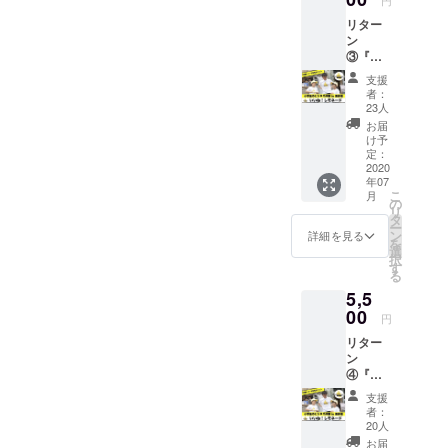
をつく
タッフ
挑戦す
リター
るため
までお
る子ど
ン
の材料
見せい
もたち
③『い
として
ただき
を応援
いね！
100％レ
ますよ
した
支援
レモ
モン果
うお願
者：
い！お
ネー
汁
い申し
23人
店には
ド』ビ
（「ポ
上げま
お届
お越し
ジネス
ッカレ
す。
け予
になる
体験
モン
定：
【リ
のは難
【対
2020
100」）
ター
しいけ
年07
象】1〜
、また
ン】 ・
れど応
こ
月
2年生チ
シロッ
の
アメリ
援した
リ
ケット
プには
タ
カーノ
い！と
ー
お子さ
創業文
ン
（ICE/H
詳細を見る
いう方
を
まがレ
久２
選
OT） ・
へのリ
択
モネー
年、京
す
カフェ
ターン
る
ドの販
都の老
ラテ
となり
5,5
売を通
舗、北
（ICE/H
ます。
じて
00
尾商事
OT） ・
円
期間；
「ビジ
の国産
いい
2020年
リター
ネスの
白みつ
ね！レ
7月1日
ン
第一
をセレ
モネー
(水)〜
④『い
歩」を
クト。
ド
2020年
いね！
経験し
そのほ
（ICE/H
支援
12月31
レモ
ていた
か、
OT） ・
者：
日(木)
ネー
だく体
『いい
20人
ハート
ド』ビ
験型教
ね！レ
ラン
お届