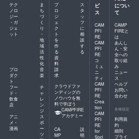
お子さ
渋谷区
テク
ま
プ
ス
(2020年
ビ
につい
ま向け
神宮前
7月オー
ノロ
ち
ロ
タ
ス
て
へのプ
4-13-8
プン) 住
ジー
づ
ジ
ッ
レゼン
最寄駅:
所 :東京
トとし
・ガ
く
ェ
フ
表参道
都渋谷
CAM
CAMP
ても喜
駅（銀
ジェ
り
ク
に
区神宮
PFI
FIREと
ばれる
座線・
ット
・
ト
相
前4-13-
RE
は
と思い
半蔵
8 最寄
地
を
談
ます。
門・千
CAM
あんし
駅:表参
域
作
す
【店舗
代田
PFI
ん・安
道駅
活
る
る
紹介】
線）A2
（銀座
RE
全への
店名 :い
番口よ
性
資
線・半
コ
取り組
いね！
り徒歩
化
料
蔵門・
ミュ
み
スタン
約3分
千代田
プロ
音
請
ド表参
ニ
ニュー
営業時
線）A2
ダク
楽
求
道(2020
間：
ティ
ス
番口よ
ト
年7月
12:00〜
CAM
ヘルプ
り徒歩
クラウドファ
オープ
フー
チ
19:00
約3分
PFI
お問い
ン) 住所
ンディングの
ド・
ャ
営業時
RE
合わせ
:東京都
ノウハウを無
飲食
レ
間：
渋谷区
Crea
料で学ぼう
12:00〜
店
ン
神宮前
tion
19:00
各種規定
CAMPFIRE
ジ
4-13-8
CAM
アカデミー
最寄駅:
アニ
ス
利用規
PFI
表参道
メ・
ポ
約
RE
駅（銀
漫画
ー
CA
説
細則
for
座線・
ツ
MP
明
半蔵
プライ
Soci