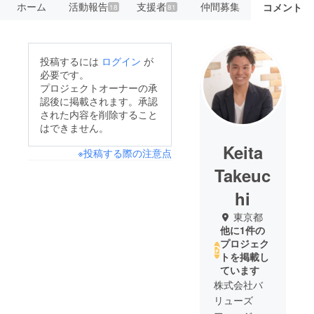
ホーム
活動報告
支援者
仲間募集
コメント
18
81
投稿するには
ログイン
が
必要です。
プロジェクトオーナーの承
認後に掲載されます。承認
された内容を削除すること
はできません。
Keita
※投稿する際の注意点
Takeuc
hi
東京都
他に1件の
プロジェク
トを掲載し
ています
株式会社バ
リューズ