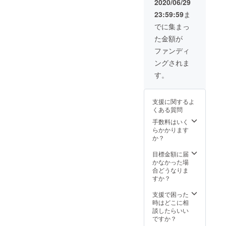
10,000
2020/06/29
フェ営
16:00〜
20,000
円(税込)
情報感
代は別
円(税込)
業も行
18:00
23:59:59
ま
円とな
(最大
度の高
途必要
2時
いま
【チ
るよう
7:00〜
いお客
です。
間・・
でに集まっ
す。
ケット
にお願
19:00)
さまが
提供で
20,000
【第1
申し込
た金額が
いいた
【店舗
多く、
きるド
円(税込)
部：1〜
みにつ
しま
紹介】
海外か
リンク
3時
ファンディ
2年生の
いて】
す。
店名 :い
らの観
はハー
間・・
部】
ご兄弟
ングされま
【参考
いね！
光客も
トラン
30,000
11:00〜
や、お
価格】
スタン
多くい
ド500円
円(税込)
す。
13:00
友達と
1時
ド表参
らっ
です。
1日(8時
【第2
参加し
間・・
道
しゃい
もし他
間)・・
部：3〜
たい場
10,000
(2020年
ます。
に提供
80,000
6年生の
合、1回
支援に関するよ
円(税込)
7月オー
記事掲
したい
円(税込)
部】
で購入
くある質問
2時
プン) 住
載や動
ドリン
※カフェ
13:30〜
できる
間・・
所 :東京
画撮影
クなど
手数料はいく
は通常
15:30
チケッ
20,000
都渋谷
など、
があれ
らかかります
営業し
【第3
トの最
円(税込)
区神宮
メディ
ば別途
か？
ており
部：3〜
大は20
3時
前4-13-
アへの
ご相談
ます。
6年生の
名まで
間・・
8 最寄
露出も
可能で
目標金額に届
【店舗
部】
可能で
30,000
駅:表参
多数あ
す。
かなかった場
紹介】
16:00〜
ござい
円(税込)
道駅
りま
【参考
合どうなりま
店名 :い
18:00
ます。
4時
（銀座
す。 ※
価格】
すか？
いね！
【チ
(例)友達
間・・
線・半
ネーミ
1時
スタン
ケット
2名で参
40,000
蔵門・
ング
間・・
支援で困った
ド表参
申し込
加した
円(税込)
千代田
は、原
10,000
時はどこに相
道
みにつ
い場合
5時
線）A2
則とし
円(税込)
談したらいい
(2020年
いて】
は、
間・・
番口よ
て『い
(19:00
ですか？
7月オー
ご兄弟
【数量
50,000
り徒歩
いね！
〜