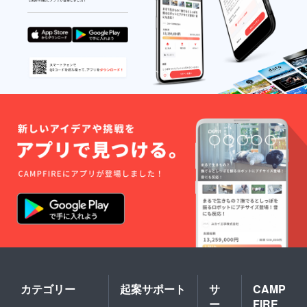
弟で参
子さま
12:00〜
ないと
前4-13-
加した
へのプ
19:00
判断し
8 最寄
い場合
レゼン
た場
駅:表参
は、
トや、
合、
道駅
【1〜2
企業の
メール
（銀座
年生の
福利厚
もしく
線・半
チケッ
生で従
はお電
蔵門・
ト】
業員の
話でご
千代田
【3〜6
お子さ
連絡
線）A2
年生の
ま向け
後、返
番口よ
チケッ
へのプ
金させ
り徒歩
ト】の
レゼン
て頂き
約3分
選択を
トとし
ます。
営業時
お間違
ても喜
期間：
間：
えない
ばれる
2020年
19:00〜
ようお
と思い
8月1日
22:00
願いい
ます。
(土)〜
たしま
【店舗
2021年
す。親
紹介】
7月31日
戚のお
店名 :い
(土)
子さま
いね！
【店舗
へのプ
スタン
紹介】
レゼン
ド表参
店名 :
トや、
道(2020
『いい
企業の
年7月
ね！ス
福利厚
オープ
タンド
カテゴリー
起案サポート
サ
CAMP
生で従
ン) 住所
表参
業員の
:東京都
ー
FIRE
道』