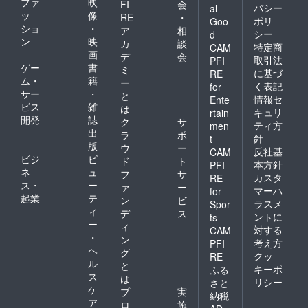
ファ
映
FI
会
門・千
バシー
al
ッ
像
代田
RE
・
ポリ
Goo
線）A2
ショ
・
ア
相
シー
d
番口よ
ン
映
カ
談
特定商
CAM
り徒歩
画
デ
会
約3分
取引法
PFI
ゲー
書
ミ
営業時
に基づ
RE
ム・
籍
間：
ー
く表記
for
12:00〜
サー
・
と
情報セ
Ente
19:00
ビス
雑
は
キュリ
rtain
開発
誌
ク
サ
ティ方
men
出
ラ
ポ
針
t
版
ウ
ー
反社基
CAM
ビジ
ビ
ド
ト
本方針
PFI
ネ
ュ
フ
サ
カスタ
RE
ス・
ー
ァ
ー
マーハ
for
起業
テ
ン
ビ
ラスメ
Spor
ィ
デ
ス
ントに
ts
ー
ィ
対する
CAM
・
ン
考え方
PFI
ヘ
グ
クッ
RE
ル
と
キーポ
ふる
ス
は
リシー
さと
ケ
プ
実
納税
ア
ロ
施