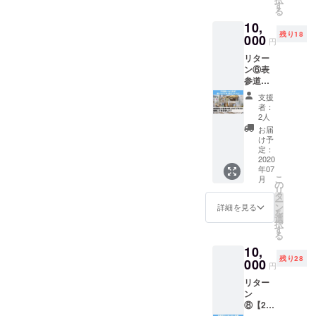
『いい
ぐこと
す
えるイ
かせぐ
以降か
る
ね！レ
の大変
ベント
こと
ら使用
10,
モネー
さを学
が体験
で、人
可能で
残り18
ド』か
000
ぶこと
できま
生では
円
す。 住
『いい
ができ
す。
じめて
所 :東京
リター
ね！ス
ます。
【リ
となる
都渋谷
ン⑥表
タンド
チーム
ター
ビジネ
区神宮
参道で
表参
で協力
ン】 ・
スの第
前4-13-
新しい
道』の
した
いい
一歩を
支援
8 最寄
ビジネ
運営を
り、お
ね！レ
者：
気軽に
駅:表参
スに
ご一緒
客様に
2人
モネー
体験し
道駅
チャレ
にス
商品を
ドビジ
お届
ていた
（銀座
ンジで
タッフ
アピー
け予
ネス体
だける
線・半
きる権
として1
定：
ルす る
験2時間
キット
蔵門・
利。副
2020
日運営
ことに
・表彰
内容に
千代田
年07
業兼業
するこ
よるコ
状 ・オ
なって
線）A2
こ
月
など新
とがで
の
ミュニ
リジナ
いま
番口よ
リ
しく
きま
タ
ケー
ルTシャ
す。
り徒歩
ー
チャレ
す。ご
ン
ション
詳細を見る
ツ ・ク
【リ
約3分
を
ンジし
自身の
選
力も養
オカー
ター
営業時
択
たい方
活動の
す
えるイ
ド500円
ン】 ①
間：
る
におす
PRの場
ベント
・体験
レモ
12:00〜
10,
すめで
所や、
が体験
学習
ネード
19:00
残り28
す。御
000
カフェ
できま
ブック
円
作り材
来店頂
営業を
す。
(自由研
料 ・オ
リター
けるお
体験し
【リ
究の教
リジナ
ン
客さま
たい方
ター
材とし
ルカッ
⑧【20
への物
にオス
ン】 ・
ても最
プ10個
歳以