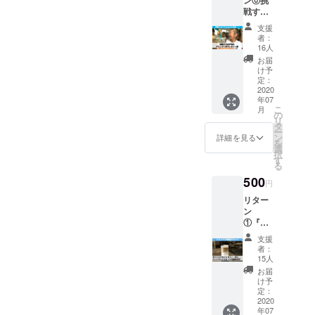
戦する
子ども
支援
たちを
者：
応援！
16人
挑戦す
お届
るお子
け予
さまに
定：
ドリン
2020
年07
ク１杯
こ
月
プレゼ
の
リ
ント
タ
ー
券。ご
ン
詳細を見る
を
支援者
選
択
さまの
す
る
応援を
500
挑戦す
円
る子ど
リター
もたち
ン
に届け
①『い
ます！
いね！
ドリン
支援
スタン
ク１杯
者：
ド表参
のご支
15人
道』ド
援で１
お届
リンク
人の子
け予
チケッ
定：
どもの
ト 店内
2020
嬉しさ
年07
のドリ
と笑