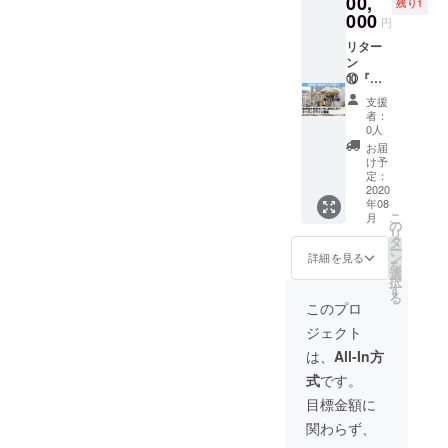
00,
のご質
トや、
残り1
すよう
なお、
上ご希
チール
う』欄
000
問がご
ドリン
お願い
円
イベン
望の場
撮影、
にて1時
ざいま
ク作り
申し上
ト実施
合は、
動画撮
リター
間あた
したら
や接
げま
中、平
『上乗
影をす
ン
り
お気軽
客。 営
す。体
日とも
せ支援
ること
⑩『い
10,000
にお申
業時
験イベ
に並行
で応援
ができ
いね！
円を上
し付け
間：
ントは
支援
して通
しよ
ます。
スタン
乗せく
くださ
12:00〜
者：
土・
常のカ
う』欄
最大12
ド表参
ださい
いま
0人
19:00 ※
日・祭
フェ営
にて1時
時間
道』
ま
せ。商
開催場
お届
日を中
業も行
間あた
(7:00〜
ネーミ
せ。
品につ
け予
所まで
心に１
いま
り
19:00)
ングラ
(例)2時
定：
きまし
の交通
日３部
す。
10,000
自由に
イツ権
2020
間借り
ては食
費は支
制で実
【第1
年08
円を上
店舗を
利。 表
たい場
品衛生
援者さ
施して
部：1〜
こ
月
乗せく
使用す
参道で
合は上
の
に関わ
までご
いきま
2年生の
リ
ださい
ること
自社の
乗せ支
タ
るもの
負担く
す。学
部】
ー
ま
ができ
PRが1
援を
ン
などの
詳細を見る
ださ
年別に
11:00〜
を
せ。
ます。
年間で
10.000
選
場合協
い。
分かれ
13:00
択
(例)2時
貸切の
きる特
円、支
す
議させ
ており
【第2
る
間お借
際はカ
別スポ
援金額
ていた
このプロ
ます。
部：3〜
りした
フェ営
ンサー
合計を
だく場
なお、
6年生の
ジェクト
い時間
業は停
さまを
20,000
合がご
イベン
部】
は上乗
止致し
募集し
円とな
ざいま
は、
All-In方
ト実施
13:30〜
せ支援
ます。
ており
るよう
す。
中、平
15:30
式
です。
を
【価
ます。
にお願
【参考
日とも
【第3
10.000
格】 1
当カ
いいた
価格】
目標金額に
に並行
部：3〜
円、支
日(12時
フェ
しま
1時
して通
6年生の
関わらず、
援金額
間)・・
は、場
す。ド
間・・
常のカ
部】
合計を
110,000
所柄、
リンク