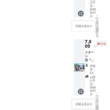
ジネス
育プロ
モネー
け予
ド
体験
グラム
定：
ド』オ
【対
2020
です。
リジナ
有効期
年07
象】3〜
社会で
ルカッ
限はご
こ
月
6年生チ
活躍す
の
プ、試
ざいま
リ
ケット
る楽し
タ
飲カッ
せん。
ー
お子さ
さやお
ン
プ、ス
詳細を見る
お立ち
を
まがレ
金を稼
選
ト
寄り頂
択
モネー
ぐこと
す
ロー、
ける機
る
ドの販
の大変
そして
会にお
7,0
売を通
さを学
体験学
気軽に
残り18
じて
00
ぶこと
習ワー
ご利用
円
「ビジ
ができ
クブッ
くださ
リター
ネスの
ます。
ク、売
いま
ン
第一
チーム
上管理
せ。
⑤『い
歩」を
で協力
表が１
【店舗
いね！
経験し
した
セット
紹介】
支援
スタン
ていた
り、お
になっ
者：
店名 :い
ド表参
だく体
客様に
2人
ていま
いね！
道』の1
験型教
商品を
す。レ
お届
スタン
日ス
育プロ
アピー
け予
モネー
ド表参
タッフ
グラム
定：
ルす る
ドを作
道
になれ
2020
です。
ことに
り、お
(2020年
年07
る権
社会で
よるコ
うちで
7月オー
こ
月
利。小
活躍す
の
ミュニ
家族に
プン) 日
リ
学生の
る楽し
タ
ケー
販売し
時：
ー
ビジネ
さやお
ン
ション
詳細を見る
てお小
2020年
を
ス体験
金を稼
選
力も養
遣いを
7月1日
択