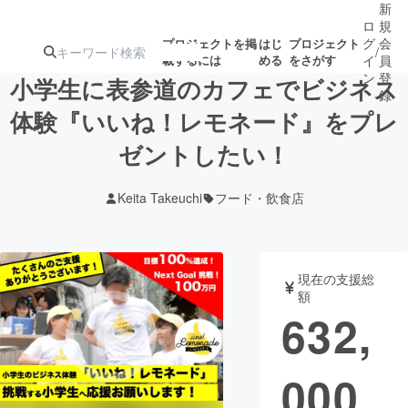
新
ロ
規
グ
会
プロジェクトを掲
はじ
プロジェクト
/
載するには
める
をさがす
イ
員
ン
登
小学生に表参道のカフェでビジネス
録
体験『いいね！レモネード』をプレ
ゼントしたい！
人気のプロ
注目のリ
注目の新着プロ
募集終了が近いプ
もうすぐ公開
ジェクト
ターン
ジェクト
ロジェクト
されます
Keita Takeuchi
フード・飲食店
アート・写真
音楽
現在の支援総
テクノロジー・ガジェット
ゲーム・サ
額
632,
映像・映画
書籍・雑誌
000
ビジネス・起業
チャレンジ