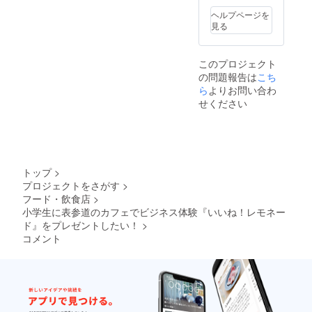
プン) 住
や、お
2：
円(税込)
約3分
スタン
20:00)
所 :東京
ヘルプページを
友達と
11,000
【店舗
通常営
ド表参
2時
都渋谷
見る
参加し
円】と
紹介】
業時
道』の
間・・
区神宮
たい場
なるよ
店名 :い
間：
前に冠
20,000
前4-13-
合、1回
うお願
いね！
12:00〜
名とし
円(税込)
8 最寄
で購入
いいた
このプロジェクト
スタン
19:00
て入る
(19:00
駅:表参
できる
しま
の問題報告は
こち
ド表参
形とな
〜
道駅
チケッ
す。兄
道
りま
ら
よりお問い合わ
21:00)
（銀座
トの最
弟で参
(2020年
す。な
3時
線・半
せください
大は20
加した
7月オー
お、企
間・・
蔵門・
名まで
い場合
プン) 住
業名等
30,000
千代田
可能で
は、
所 :東京
につき
円(税込)
線）A2
ござい
【1〜2
都渋谷
まして
(19:00
番口よ
ます。
年生の
区神宮
は後ほ
〜
り徒歩
(例)友達
チケッ
前4-13-
ど審査
22:00)
約3分
トップ
>
2名で参
ト】
8 最寄
をさせ
【店舗
営業時
加した
【3〜6
プロジェクトをさがす
>
駅:表参
て頂き
紹介】
間：
い場合
年生の
フード・飲食店
>
道駅
ます。
店名 :い
12:00〜
は、
チケッ
（銀座
備考欄
小学生に表参道のカフェでビジネス体験『いいね！レモネー
いね！
19:00
【数量
ト】の
線・半
に、企
スタン
ド』をプレゼントしたい！
>
2：
選択を
蔵門・
業名、
ド表参
コメント
11,000
お間違
千代田
個人名
道
円】と
えない
線）A2
をご記
(2020年
なるよ
ようお
番口よ
入お願
7月オー
うお願
願いい
り徒歩
い申し
プン) 住
いいた
たしま
約3分
上げま
所 :東京
しま
す。親
営業時
す。相
都渋谷
す。兄
戚のお
間：
応しく
区神宮