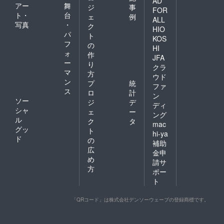
AD
アー
舞
ジ
事
FOR
ト・
台
ェ
例
ALL
写真
・
ク
HIO
パ
ト
KOS
フ
の
HI
ォ
作
JFA
ー
り
クラ
マ
方
ウド
ン
プ
統
ファ
ス
ロ
計
ン
ソー
ジ
デ
ディ
シャ
ェ
ー
ング
ル
ク
タ
mac
グッ
ト
hi-ya
ド
の
補助
広
金申
め
請サ
方
ポー
ト
「QRコード」は株式会社デンソーウェーブの登録商標です。