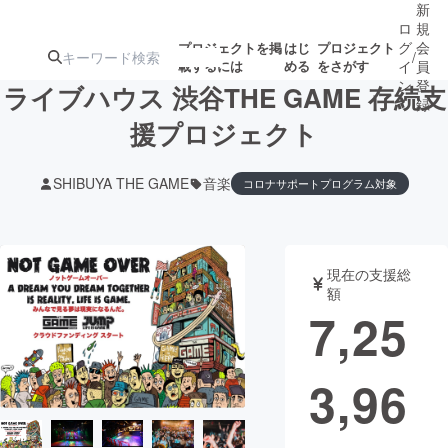
新
ロ
規
グ
会
プロジェクトを掲
はじ
プロジェクト
/
載するには
める
をさがす
イ
員
ン
登
ライブハウス 渋谷THE GAME 存続支
録
援プロジェクト
人気のプロ
注目のリ
注目の新着プロ
募集終了が近いプ
もうすぐ公開
SHIBUYA THE GAME
音楽
コロナサポートプログラム対象
ジェクト
ターン
ジェクト
ロジェクト
されます
アート・写真
音楽
現在の支援総
額
7,25
テクノロジー・ガジェット
ゲーム・サ
映像・映画
書籍・雑誌
3,96
ビジネス・起業
チャレンジ