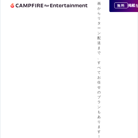
画
掲載
無料
か
ら
リ
タ
ー
ン
配
送
ま
で
、
す
べ
て
お
任
せ
の
プ
ラ
ン
も
あ
り
ま
す
！