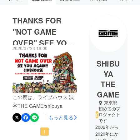
THANKS FOR
"NOT GAME
OVER" SEE YOU
2020/07/23 18:00
AGAIN
SHIBU
LIVEHOUSE
YA
THE
GAME
この度は、ライブハウス 渋
東京都
谷THE GAME/shibuya
初めてのプ
JUMPクラウドファンディン
ロジェクト
もっと見る
です
グ“NOT GAME OVER”にご
2002年から
支援、ご協力をいただき誠
1
2020年にか