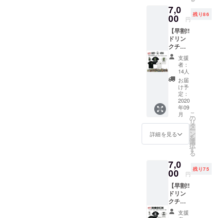
ケット1
ださ
7,0
枚 有効
い。 ※
残り86
00
期限は
掲載不
円
営業再
要の方
【早割!!
開から
は備考
ドリン
6ヶ月以
欄へ
クチ
内。 ●
【不
ケット
壁面ポ
要】と
支援
(3枚)＋
スター
者：
ご記入
RUDIE’
へのお
14人
くださ
S ×
名前掲
お届
い
SABBA
載 ※ 掲
け予
T13×R
定：
載可能
OLLING
2020
な方は
年09
CRADL
お名前
こ
月
E Tシャ
の
(又は
リ
ツ＋ス
タ
ニック
ー
テッ
ン
ネーム)
詳細を見る
を
カー1枚
選
を備考
択
支援】
す
欄へご
る
限定100
記入く
7,0
枚 8000
ださ
残り75
円 →
00
い。 ※
円
7000円
掲載不
【早割!!
※通常
要の方
ドリン
ドリン
は備考
クチ
クチ
欄へ
ケット
ケット
【不
支援
(3枚)＋
(1枚)＋