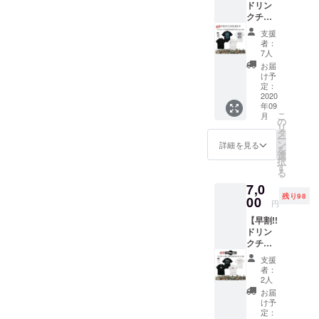
ドリン
Tシャツ
再開か
を備考
い
クチ
(1枚)＋
ら6ヶ月
欄へご
ケット
ステッ
以内。
記入く
支援
(3枚)＋
カー1枚
●
ださ
者：
GRAVY
。 ● T
HEDWi
7人
い。 ※
SOURC
シャツ
NGス
掲載不
お届
E Tシャ
(BLAC
テッ
け予
要の方
ツ＋ス
K or
定：
カー 1
は備考
テッ
2020
WHITE)
枚。 ●
欄へ
年09
カー1枚
1枚。
壁面ポ
【不
こ
月
支援】
・サイ
の
スター
要】と
リ
限定100
ズ：M /
タ
へのお
ご記入
ー
枚 8000
L / XL /
ン
名前掲
詳細を見る
くださ
を
円 →
XXL ●
選
載。 ※
い
択
7000円
ドリン
す
掲載可
る
※通常
クチ
能な方
7,0
ドリン
ケット3
はお名
残り98
クチ
00
枚 。 有
前(又は
円
ケット
効期限
ニック
【早割!!
(1枚)＋
は営業
ネーム)
ドリン
Tシャツ
再開か
を備考
クチ
(1枚)＋
ら6ヶ月
欄へご
ケット
ステッ
以内。
記入く
支援
(3枚)＋
カー1枚
●
ださ
者：
TOYPL
。 ● T
ZEPHY
2人
い。 ※
ANE T
シャツ
RENス
掲載不
お届
シャツ
(BLAC
テッ
け予
要の方
＋ス
K or
定：
カー1
は備考