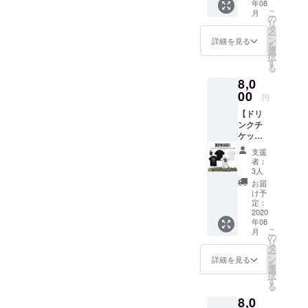
年08
支援】
●ANIM
はお名
こ
月
●Tシャ
ALIAス
の
前(又は
リ
ツ
テッ
タ
ニック
ー
(BLAC
カー1
ン
ネーム)
詳細を見る
を
K or
枚。 ●
選
を備考
択
WHITE)
壁面ポ
す
欄へご
る
1枚。
スター
記入く
8,0
・サイ
へのお
ださ
ズ：M /
00
名前掲
い。 ※
円
L / XL /
載。 ※
掲載不
【ドリ
XXL ●
掲載可
要の方
ンクチ
ドリン
能な方
は備考
ケット
クチ
はお名
欄へ
(1枚)＋
ケット1
前(又は
【不
支援
ZEPHY
枚。 有
ニック
要】と
者：
REN T
効期限
ネーム)
3人
ご記入
シャツ
は営業
を備考
くださ
お届
＋ス
再開か
欄へご
け予
い
テッ
ら6ヶ月
定：
記入く
カー1枚
2020
以内。
ださ
年08
支援】
●
い。 ※
こ
月
● Tシャ
HEDWi
の
掲載不
リ
ツ
NGス
タ
要の方
ー
(BLAC
テッ
ン
は備考
詳細を見る
を
K or
カー 1
選
欄へ
択
WHITE)
枚。 ●
す
【不
る
1枚。
壁面ポ
要】と
8,0
・サイ
スター
ご記入