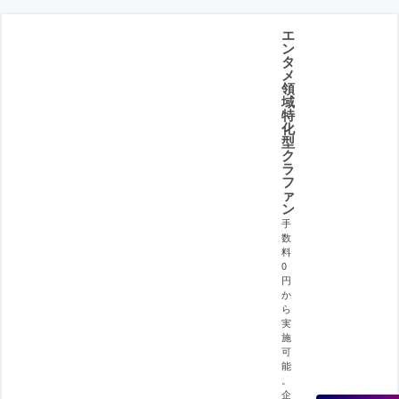
エ
ン
タ
メ
領
域
特
化
型
ク
ラ
フ
ァ
ン
手
数
料
0
円
か
ら
実
施
可
能
。
企