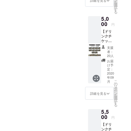
ン
詳細を見る
掲載不
を
サイズ
ZEPHY
選
要の方
択
(約)
REN /
す
は備考
る
幅:280
TOYPL
欄へ
5,0
mm/高
ANE ス
【不
さ:530
00
テッ
要】と
円
mm(底
カー8枚
ご記入
【ドリ
マチ
SET。 ●
くださ
ンクチ
130mm
壁面ポ
い。 ※
ケット
) ● ドリ
スター
ご支援
(10枚)
ンクチ
へのお
をして
支援
支援】
ケット1
名前掲
者：
いただ
●ドリン
枚 有効
載。 ※
20人
く際に
クチ
期限は
掲載可
お届
『上乗
ケット
営業再
能な方
け予
せ支
10枚 有
開から
定：
はお名
援』を
効期限
2020
6ヶ月以
前(又は
するこ
年09
は営業
内。 ●
ニック
とがで
こ
月
再開か
壁面ポ
の
ネーム)
きま
リ
ら6ヶ月
スター
タ
を備考
す。ご
ー
以内。
へのお
ン
欄へご
詳細を見る
都合許
を
● 壁面
名前掲
選
記入く
す場合
択
ポス
載 ※ 掲
す
ださ
は、上
る
ターへ
載可能
い。 ※
乗せで
5,5
のお名
な方は
掲載不
ご支援
前掲
00
お名前
要の方
円
頂けま
載。 ※
(又は
は備考
すと大
【ドリ
掲載可
ニック
欄へ
変嬉し
ンクチ
能な方
ネーム)
【不