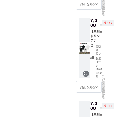
ー
枚 8000
L / XL /
ン
CRADL
詳細を見る
を
円 →
XXL ●
選
Eステッ
択
7000円
ドリン
す
カー1
る
※通常
クチ
枚。 ●
7,0
ドリン
ケット3
壁面ポ
残り57
クチ
00
枚。 有
スター
円
ケット
効期限
へのお
【早割!!
(1枚)＋
は営業
名前掲
ドリン
Tシャツ
再開か
載。 ※
クチ
(1枚)＋
ら6ヶ月
掲載可
ケット
ステッ
以内。
能な方
支援
(3枚)＋
カー1
●
はお名
者：
ZEPHY
枚。 ●T
ANIMA
43人
前(又は
REN T
シャツ
LIA ス
ニック
お届
シャツ
(BLAC
テッ
け予
ネーム)
＋ス
K or
定：
カー1
を備考
テッ
2020
WHITE)
枚。 ●
欄へご
年09
カー1枚
1枚。
壁面ポ
記入く
こ
月
支援】
・サイ
の
スター
ださ
リ
限定100
ズ：M /
タ
へのお
い。 ※
ー
枚 8000
L / XL /
ン
名前掲
詳細を見る
掲載不
を
円 →
XXL ●
選
載。 ※
要の方
択
7000円
ドリン
す
掲載可
は備考
る
※通常
クチ
能な方
欄へ
7,0
ドリン
ケット3
はお名
【不
残り93
クチ
00
枚。 有
前(又は
要】と
円
ケット
効期限
ニック
ご記入
【早割!!
(1枚)＋
は営業
ネーム)
くださ