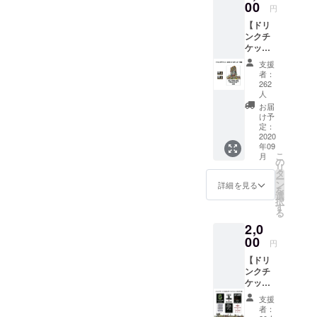
ス休業中にスタッフでアイ
00
円
デアを出し合い、「続けた
【ドリ
ンクチ
い」という「ライブハウス
ケット2
枚＋ス
愛」が詰まっています。厚
支援
テッ
者：
かましいお願いですがあな
カー支
262
援】 ●
人
たの大切なモノのひとつに
お礼
お届
メール
け予
加えていただけたら嬉しい
・シン
定：
2020
プルに
です。2020年。私たちに
年09
応援頂
こ
月
とって忘れる事のできない
ける方
の
リ
はこち
タ
ー
年になると思います。この
らをお
ン
詳細を見る
を
願い致
選
先まだ見えない状況が続き
択
しま
す
る
す。
ますが、これも“LIFE IS
2,0
THE
GAME”渋谷THE
00
GAME
円
より感
GAME/shibuya JUMPは取り
【ドリ
謝の
ンクチ
メッ
戻します。マスクをし続け
ケット
セージ
(2枚)＋
をお送
るなか、これから暑い日が
支援
ブラン
り致し
者：
ドス