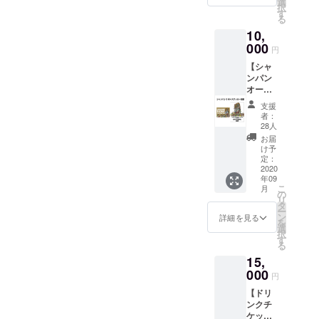
カー1
選
は備考
択
1枚。
枚。 ●
す
欄へ
る
・サイ
壁面ポ
【不
10,
ズ：M /
スター
要】と
L / XL /
000
へのお
ご記入
円
XXL 8.8
名前掲
くださ
【シャ
オンス
載。 ※
い
ンパン
ミドル
掲載可
オー
ウェイ
能な方
ダーチ
ト ス
はお名
支援
ケット
ウェッ
前(又は
者：
(1枚)＋
ト プル
ニック
28人
ステッ
オー
ネーム)
お届
カー支
バー
を備考
け予
援】 ●
パー
定：
欄へご
お礼
2020
カ。 素
記入く
年09
メール
材:綿
ださ
こ
月
THE
100%
の
い。 ※
リ
GAME
裏パイ
タ
掲載不
ー
より感
ル ● ド
ン
要の方
詳細を見る
を
謝の
リンク
選
は備考
択
メッ
チケッ
す
欄へ
る
セージ
ト1枚。
【不
15,
をお送
有効期
要】と
り致し
000
限は営
ご記入
円
ます。
業再開
くださ
【ドリ
●シャン
から6ヶ
い
ンクチ
パン
月以
ケット
オー
内。 ●