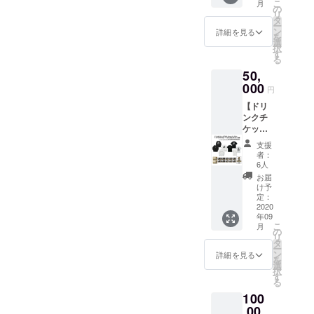
こ
月
A-Tシャ
6ヶ月以
の
は備考
リ
ツ/
内。 ●
タ
欄へ
ー
JUMP-
壁面ポ
ン
【不
詳細を見る
を
A-Tシャ
スター
選
要】と
択
ツ2枚
へのお
す
ご記入
る
・サイ
名前掲
くださ
50,
ズ： M /
載 ※ 掲
い。 ※
L / XL /
000
載可能
ご支援
円
XXL ※
な方は
をして
【ドリ
JUMP-
お名前
いただ
ンクチ
A-Tシャ
(又は
く際に
ケット
ツは
ニック
『上乗
(10枚)
BLACK
ネーム)
せ支
支援
＋シャ
になり
を備考
援』を
者：
ンパン
ます。
欄へご
6人
するこ
オー
GAME-
記入く
とがで
お届
ダーチ
A-L/S T
ださ
け予
きま
ケット
シャツ/
定：
い。 ※
す。ご
(2枚)＋
2020
JUMP-
掲載不
都合許
年09
Tシャツ
A-L/S T
要の方
す場合
こ
月
2枚＋
シャツ2
の
は備考
は、上
リ
L/S T
枚 ・サ
タ
欄へ
乗せで
ー
シャツ2
イズ：
ン
【不
詳細を見る
ご支援
を
枚 ス
M / L /
選
要】と
頂けま
択
テッ
XL /
す
ご記入
すと大
る
カー支
XXL ※
くださ
変嬉し
100
援】 ●
GAME-
い
いで
GAME-
,00
A-L/S T
す。