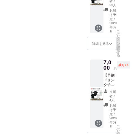
要】と
者：
ANIMA
Tシャツ
25人
ご記入
LIA T
(1枚)＋
くださ
お届
シャツ
ステッ
け予
い
＋ス
カー1
定：
テッ
2020
枚。 ● T
年09
カー1枚
シャツ
こ
月
支援】
(BLAC
の
リ
限定100
K or
タ
ー
枚 8000
WHITE)
ン
詳細を見る
を
円 →
1枚。
選
択
7000円
・サイ
す
る
※通常
ズ：M /
7,0
ドリン
L / XL /
残り96
クチ
00
XXL ●
円
ケット
ドリン
【早割!!
(1枚)＋
クチ
ドリン
Tシャツ
ケット3
クチ
(1枚)＋
枚。 有
ケット
ステッ
効期限
支援
(3枚)＋
カー1
は営業
者：
HEDWi
枚。 ●T
再開か
4人
NG T
シャツ
ら6ヶ月
お届
シャツ
(BLAC
以内。
け予
＋ス
K or
定：
●RUDIE
テッ
2020
WHITE)
’S×SAB
年09
カー1枚
1枚。
BAT13×
こ
月
支援】
・サイ
の
ROLLIN
リ
限定100
ズ：M /
タ
G