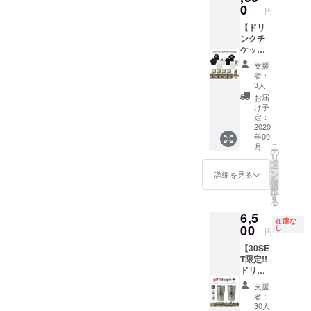
A-Tシャ
シャツ
0
円
ツ/
は
JUMP-
【ドリ
BLACK
A-Tシャ
ンクチ
、
ツ2枚
ケット
JUMP-
・サイ
(10枚)
A-L/S T
支援
ズ： M /
＋シャ
シャツ
者：
L / XL /
ンパン
は
3人
XXL ※
オー
WHITE
お届
JUMP-
ダーチ
になり
け予
A-Tシャ
ケット
ます。
定：
ツは
(4枚)＋
2020
● ドリ
年09
BLACK
ステッ
ンクチ
こ
月
になり
カー＋T
ケット
の
リ
ます。
シャツ
10枚 有
タ
ー
GAME-
＋L/S T
効期限
ン
詳細を見る
を
A-L/S T
シャツ
は営業
選
択
シャツ/
全部 支
再開か
す
る
JUMP-
援】 ● T
ら6ヶ月
6,5
A-L/S T
シャツ3
以内。
在庫な
シャツ2
種類
00
● 壁面
し
円
枚 ・サ
(BLAC
ポス
【30SE
イズ：
K
ターへ
T限定!!
M / L /
WHITE
のお名
ドリン
XL /
含め5
前掲載
クチ
XXL ※
枚) L/S
※ 掲載
支援
ケット
GAME-
Tシャツ
可能な
者：
(2
A-L/S T
3種類
方はお
30人