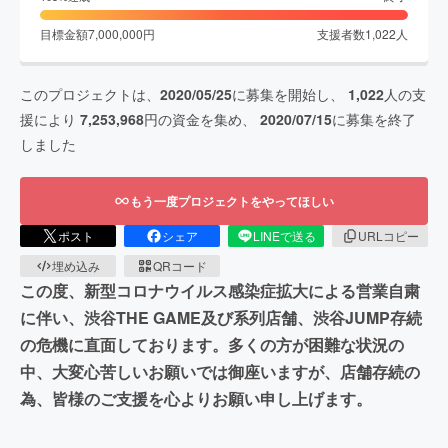
目標金額
7,000,000
円
支援者数
1,022
人
このプロジェクトは、
2020/05/25
に募集を開始し、
1,022
人の支
援により
7,253,968
円の資金を集め、
2020/07/15
に募集を終了
しました
もう一度プロジェクトをやってほしい
ポスト
シェア
LINEで送る
URLコピー
埋め込み
QRコード
この度、新型コロナウイルス感染症拡大による営業自粛
に伴い、渋谷THE GAME及び系列店舗、渋谷JUMP存続
の危機に直面しております。多くの方が困難な状況の
中、大変心苦しいお願いでは御座いますが、店舗存続の
為、皆様のご支援を心よりお願い申し上げます。