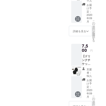
壁面ポ
裏パイ
11人
い。 ※
支援
スター
ル ● ド
掲載不
お届
(JUMP-
へのお
リンク
け予
要の方
A-)】 ●
名前掲
定：
チケッ
は備考
JUMP-
2020
載 ※ 掲
ト3枚。
欄へ
年09
A-L/S T
載可能
有効期
【不
こ
月
シャツ
な方は
の
限は営
要】と
リ
・サイ
お名前
タ
業再開
ご記入
ー
ズ： M /
(又は
ン
から6ヶ
詳細を見る
くださ
を
L / XL /
ニック
選
月以
い
択
XXL ●
ネーム)
す
内。 ●
る
ドリン
を備考
壁面ポ
7,5
クチ
欄へご
スター
ケット1
00
記入く
へのお
円
枚 有効
ださ
名前掲
【ドリ
期限は
い。 ※
載。 ※
ンクチ
営業再
掲載不
掲載可
ケット
開から
要の方
能な方
(1枚)＋
6ヶ月以
は備考
はお名
支援
L/S T
内。 ●
欄へ
前(又は
者：
シャツ
壁面ポ
【不
52人
ニック
支援
スター
要】と
ネーム)
お届
(GAME-
へのお
ご記入
け予
を備考
B-)】 ●
名前掲
定：
くださ
欄へご
GAME-
2020
載 ※ 掲
い
記入く
年09
B-L/S T
載可能
ださ
こ
月
シャツ
な方は
の
い。 ※
リ
・サイ
お名前
タ
掲載不
ー
ズ：M /
(又は