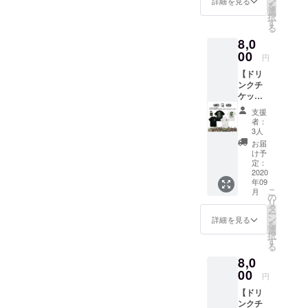
ン
詳細を見る
要の方
を
L / XL /
ニック
選
は備考
択
XXL ●
ネーム)
す
欄へ
る
ドリン
を備考
【不
8,0
クチ
欄へご
要】と
ケット1
00
記入く
ご記入
円
枚 有効
ださ
くださ
【ドリ
期限は
い。 ※
い
ンクチ
営業再
掲載不
ケット
開から
要の方
(1枚)＋
6ヶ月以
は備考
支援
RUDIE’
内。 ●
欄へ
者：
S ×
壁面ポ
【不
3人
SABBA
スター
要】と
お届
T13×R
へのお
ご記入
け予
OLLING
名前掲
定：
くださ
CRADL
2020
載 ※ 掲
い
年09
E Tシャ
載可能
こ
月
ツ＋ス
な方は
の
リ
テッ
お名前
タ
ー
カー1枚
(又は
ン
詳細を見る
を
支援】
ニック
選
択
● Tシャ
ネーム)
す
る
ツ
を備考
8,0
(BLAC
欄へご
K or
00
記入く
円
WHITE)
ださ
【ドリ
1枚。
い。 ※
ンクチ
・サイ
掲載不