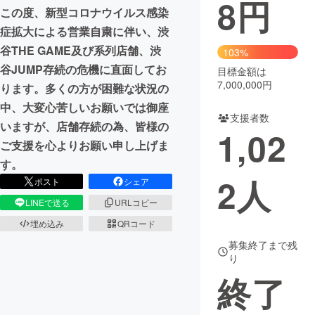
8
円
この度、新型コロナウイルス感染
まちづくり・地域活性化
症拡大による営業自粛に伴い、渋
谷THE GAME及び系列店舗、渋
103%
谷JUMP存続の危機に直面してお
CAMPFIRE for Social Good
CAMPFIRE Creation
目標金額は
7,000,000円
ります。多くの方が困難な状況の
CAMPFIREふるさと納税
machi-ya
コミュニティ
中、大変心苦しいお願いでは御座
支援者数
いますが、店舗存続の為、皆様の
1,02
ご支援を心よりお願い申し上げま
す。
2
人
ポスト
シェア
LINEで送る
URLコピー
埋め込み
QRコード
募集終了まで残
り
終了