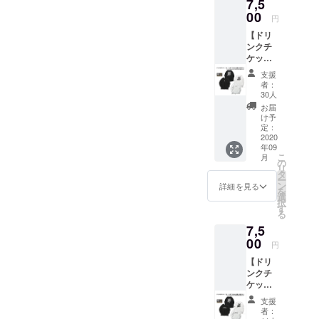
7,5
クチ
ケット3
はお名
ケット
00
枚 。 有
前(又は
円
(1枚)＋
効期限
ニック
【ドリ
パー
は営業
ネーム)
ンクチ
カー(1
再開か
を備考
ケット
枚)。 ●
ら6ヶ月
欄へご
(1枚)＋
パー
以内。
記入く
支援
L/S T
カー
●
ださ
者：
シャツ
(GAME
TOYPL
30人
い。 ※
支援
or
ANEス
掲載不
お届
(GAME-
JUMP)
テッ
け予
要の方
A-)】 ●
1枚。
定：
カー1
は備考
GAME-
2020
・サイ
枚。 ●
欄へ
年09
A-L/S T
ズ：M /
壁面ポ
【不
こ
月
シャツ
L / XL /
の
スター
要】と
リ
・サイ
XXL 8.8
タ
へのお
ご記入
ー
ズ： M /
オンス
ン
名前掲
詳細を見る
くださ
を
L / XL /
ミドル
選
載。 ※
い
択
XXL ●
ウェイ
す
掲載可
る
ドリン
ト ス
能な方
7,5
クチ
ウェッ
はお名
ケット1
00
ト プル
前(又は
円
枚 有効
オー
ニック
【ドリ
期限は
バー
ネーム)
ンクチ
営業再
パー
を備考
ケット
開から
カ。 素
欄へご
(1枚)＋
6ヶ月以
材:綿
記入く
支援
L/S T
内。 ●
100%
ださ
者：
シャツ