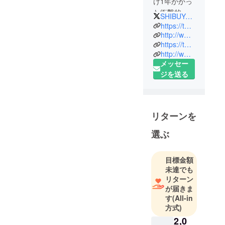
に有難う御座いました。多
け1年かかっ
た衝撃的な
くの方が大変な状況下のな
SHIBUYATHEGAME
移転劇な
https://twitter.com/SHIBUYATHEGAME
かで沢山のご支援をいただ
ど、紆余曲
http://www.shibuyathegame.com
き、目標金額を達成するこ
https://twitter.com/shibuyajump
折ありなが
http://www.shibuyajump.com
らもライブ
とが出来ました事、スタッ
メッセー
歴史を積み
フ一同心より感謝申し上げ
ジを送る
重ね、沢山
ます。支援金につきまして
のお客様に
は皆さまの気持ちにお応え
支えられ今
年2020年で
できるよう大切に活用させ
リターンを
ライブハウ
ていただき、ライブハウス
選ぶ
ス渋谷THE
やアーティストの未来、ま
GAMEは17
たそこで働く我々の未来、
周年を迎え
目標金額
る。
未達でも
そして遊びに来る皆様の未
リターン
来へ繋げていきたいと思い
が届きま
ます。ご購入いただきまし
す
(All-in
方式)
たアイテムは、ライブハウ
2,0