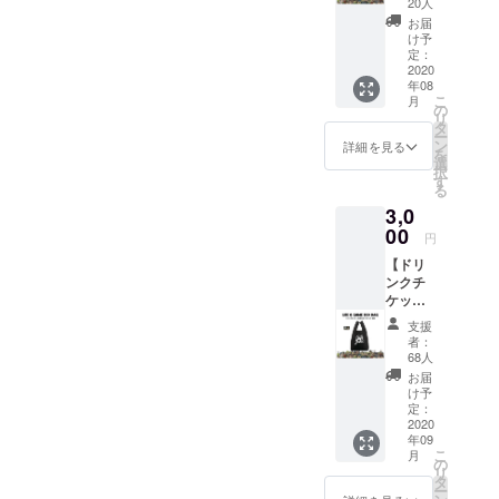
続くと思います。お体に気
ます。
20人
テッ
●ドリン
お届
をつけて、健康にお過ごし
カー(6
クチ
け予
枚SET)
定：
ケット2
ください。また皆さまとお
支援】
2020
枚 有効
年08
●ドリン
期限は
会い出来る事を楽しみにし
こ
月
クチ
の
営業再
リ
ケット1
ております。渋谷THE
タ
開から
ー
枚。 有
ン
6ヶ月以
詳細を見る
を
GAME / shibuya JUMP株式
効期限
選
内。 ●
択
は営業
す
ステッ
会社attract 代表取締役齋
る
再開か
カー1枚
3,0
ら6ヶ月
● 壁面
藤 浩一
以内。
00
ポス
円
●ROLLI
ターへ
【ドリ
NG
のお名
ンクチ
CRADL
前掲載
ケット
E ×
※ 掲載
(1枚)＋
RUDIE’
可能な
支援
エコ
S ×
方はお
者：
バック
SABBA
68人
名前(又
支援】
T13/
はニッ
お届
● エコ
ANIMA
け予
クネー
バック1
LIA /
定：
ム)を備
枚。 ・
2020
HEDWi
考欄へ
年09
素材:ポ
NG /
ご記入
こ
月
リエス
GRAVY
の
くださ
リ
テル ・
SOURC
タ
い。 ※
ー
バッグ
E /