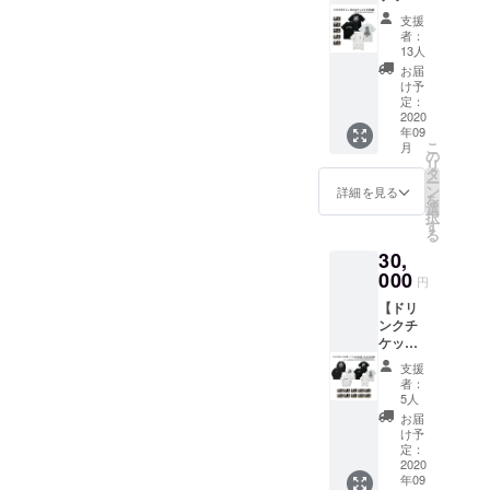
(5枚)＋
ダーチ
壁面ポ
支援
Tシャツ
ケット
スター
者：
2枚支援
(1枚) 有
へのお
13人
(GAME-
効期限
名前掲
お届
A-)】 ●
は営業
載。 ※
け予
GAME-
再開か
定：
掲載可
A-Tシャ
2020
ら6ヶ月
能な方
年09
ツ/
以内。
はお名
こ
月
JUMP-
●ステッ
の
前(又は
リ
A-Tシャ
カー1枚
タ
ニック
ー
ツ ・サ
● 壁面
ン
ネーム)
詳細を見る
を
イズ：
ポス
選
を備考
択
M / L /
ターへ
す
欄へご
る
XL /
のお名
記入く
30,
XXL ※
前掲載
ださ
JUMP-
000
※ 掲載
い。 ※
円
A-Tシャ
可能な
掲載不
【ドリ
ツは
方はお
要の方
ンクチ
BLACK
名前(又
は備考
ケット
になり
はニッ
欄へ
(10枚)
ます。
クネー
【不
支援
＋Tシャ
● ドリ
ム)を備
要】と
者：
ツ2枚＋
ンクチ
考欄へ
5人
ご記入
L/S T
ケット5
ご記入
くださ
お届
シャツ2
枚 有効
くださ
け予
い
枚支
期限は
定：
い。 ※
援】 ●
2020
営業再
掲載不
年09
GAME-
開から
要の方