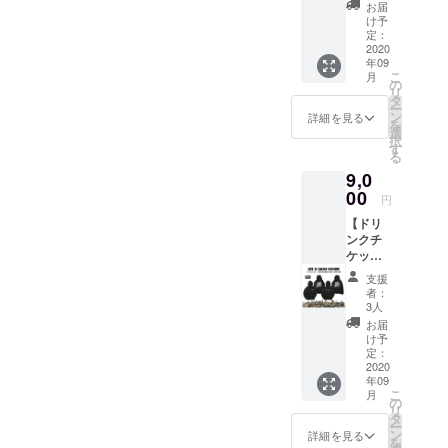
シャツ
は営業
ネーム)
お届
＋ス
再開か
を備考
け予
テッ
ら6ヶ月
定：
欄へご
カー1枚
2020
以内。
記入く
年09
支援】
●
ださ
こ
月
● Tシャ
GRAVY
の
い。 ※
リ
ツ
SOURC
タ
掲載不
ー
(BLAC
Eステッ
ン
要の方
詳細を見る
を
K or
カー1
選
は備考
択
WHITE)
枚。 ●
す
欄へ
る
1枚。
壁面ポ
【不
9,0
・サイ
スター
要】と
ズ：M /
00
へのお
ご記入
円
L / XL /
名前掲
くださ
【ドリ
XXL ●
載。 ※
い
ンクチ
ドリン
掲載可
ケット
クチ
能な方
(1枚)＋
ケット3
はお名
支援
パー
枚 。 有
前(又は
者：
カー
効期限
ニック
3人
(GAME
は営業
ネーム)
お届
or
再開か
を備考
け予
JUMP)
ら6ヶ月
定：
欄へご
支援】
2020
以内。
記入く
年09
●パー
●
ださ
こ
月
カー
TOYPL
の
い。 ※
リ
(GAME
ANEス
タ
掲載不
ー
or
テッ
ン
要の方
詳細を見る
を
JUMP)