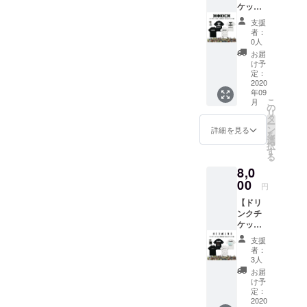
ケット
ズ：M /
要の方
(1枚)＋
L / XL /
は備考
支援
ANIMA
XXL ●
欄へ
者：
LIA T
ドリン
【不
0人
シャツ
クチ
要】と
お届
＋ス
ケット1
ご記入
け予
テッ
枚。 有
定：
くださ
カー1枚
2020
効期限
い
年09
支援】
は営業
こ
月
● Tシャ
再開か
の
リ
ツ
ら6ヶ月
タ
ー
(BLAC
以内。
ン
詳細を見る
を
K or
●RUDIE
選
択
WHITE)
’S×SAB
す
る
1枚。
BAT13×
8,0
・サイ
ROLLIN
ズ：M /
00
G
円
L / XL /
CRADL
【ドリ
XXL ●
Eステッ
ンクチ
ドリン
カー1
ケット
クチ
枚。 ●
(1枚)＋
ケット1
壁面ポ
支援
HEDWi
枚。 有
スター
者：
NG T
効期限
へのお
3人
シャツ
は営業
名前掲
お届
＋ス
再開か
載。 ※
け予
テッ
ら6ヶ月
定：
掲載可
カー1枚
2020
以内。
能な方