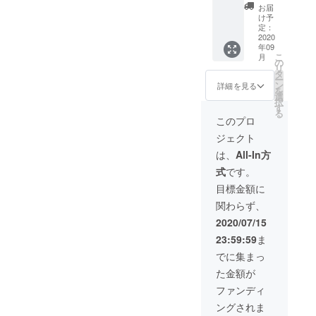
枚)+ス
シャツ
(BLAC
名前(又
お届
テンレ
は
K
はニッ
け予
スタン
BLACK
WHITE
定：
クネー
ブラー
2020
、
含め6
ム)を備
年09
2個
JUMP-
枚) 合計
考欄へ
こ
月
SET+ス
A-L/S T
11枚 ●
の
ご記入
リ
テッ
シャツ
ステッ
タ
くださ
ー
カー 2
は
カー1枚
ン
い。 ※
詳細を見る
を
枚 支
WHITE
● ドリ
選
掲載不
択
援】 ●
になり
ンクチ
す
要の方
る
タンブ
ます。
ケット
は備考
このプロ
ラー
● ドリ
10枚 有
欄へ
ジェクト
1SET(2
ンクチ
効期限
【不
個) デザ
ケット
は営業
要】と
は、
All-In方
イン違
10枚 有
再開か
ご記入
式
です。
いのタ
効期限
ら6ヶ月
くださ
ンブ
は営業
以内。
い
目標金額に
ラー2個
再開か
● シャ
関わらず、
の
ら6ヶ月
ンパン
1SET。
以内。
オー
2020/07/15
420ml
●シャン
ダーチ
23:59:59
ま
のステ
パン
ケット
ンレス
オー
(4枚) 有
でに集まっ
タンブ
ダーチ
効期限
た金額が
ラー。
ケット
は営業
● ドリ
(2枚) 有
再開か
ファンディ
ンクチ
効期限
ら6ヶ月
ングされま
ケット2
は営業
以内。