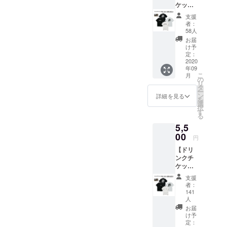
いで
ケット
はお名
を備考
要】と
す。
(1枚)＋
前(又は
欄へご
ご記入
支援
Tシャツ
ニック
記入く
くださ
者：
支援
ネーム)
ださ
58人
い。 ※
(JUMP-
を備考
い。 ※
ご支援
お届
A-)】 ●
欄へご
掲載不
け予
をして
JUMP-
記入く
定：
要の方
いただ
A-Tシャ
2020
ださ
は備考
く際に
年09
ツ ・サ
い。 ※
欄へ
『上乗
こ
月
イズ：
掲載不
の
【不
せ支
リ
M / L /
要の方
タ
要】と
援』を
ー
XL /
は備考
ン
ご記入
詳細を見る
するこ
を
XXL ●
欄へ
選
くださ
とがで
択
ドリン
【不
す
い
きま
る
クチ
要】と
す。ご
5,5
ケット1
ご記入
都合許
枚 有効
00
くださ
す場合
円
期限は
い。 ※
は、上
【ドリ
営業再
ご支援
乗せで
ンクチ
開から
をして
ご支援
ケット
6ヶ月以
いただ
頂けま
(1枚)＋
内。 ●
く際に
すと大
支援
Tシャツ
壁面ポ
『上乗
者：
変嬉し
支援
スター
せ支
141
いで
(GAME-
へのお
人
援』を
す。
B-)】 ●
名前掲
するこ
お届
GAME-
載 ※ 掲
け予
とがで
B-Tシャ
定：
載可能
きま