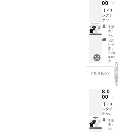
ズ：M /
00
へのお
くださ
円
L / XL /
名前掲
い
【ドリ
XXL ●
載。 ※
ンクチ
ドリン
掲載可
ケット
クチ
能な方
(1枚)＋
ケット1
はお名
支援
GRAVY
枚 。 有
前(又は
者：
SOURC
効期限
ニック
0人
E Tシャ
は営業
ネーム)
お届
ツ＋ス
再開か
を備考
け予
テッ
ら6ヶ月
定：
欄へご
カー1枚
2020
以内。
記入く
年09
支援】
●
ださ
こ
月
● Tシャ
ZEPHY
の
い。 ※
リ
ツ
RENス
タ
掲載不
ー
(BLAC
テッ
ン
要の方
詳細を見る
を
K or
カー1
選
は備考
択
WHITE)
枚。 ●
す
欄へ
る
1枚。
壁面ポ
【不
8,0
・サイ
スター
要】と
ズ：M /
00
へのお
ご記入
円
L / XL /
名前掲
くださ
【ドリ
XXL ●
載。 ※
い
ンクチ
ドリン
掲載可
ケット
クチ
能な方
(1枚)＋
ケット1
はお名
支援
TOYPL
枚 。 有
前(又は
者：
ANE T
効期限
ニック
0人