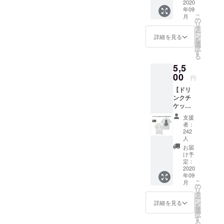
2020
ツ ・サ
な方は
す。ご
年09
イズ：
お名前
都合許
こ
月
M / L /
の
(又は
す場合
リ
XL /
タ
ニック
は、上
ー
XXL ●
ン
ネーム)
詳細を見る
乗せで
を
ドリン
選
を備考
ご支援
択
クチ
す
欄へご
頂けま
る
ケット1
記入く
すと大
5,5
枚 有効
ださ
変嬉し
00
期限は
い。 ※
いで
円
営業再
掲載不
す。
【ドリ
開から
要の方
ンクチ
6ヶ月以
は備考
ケット
内。 ●
欄へ
(1枚)＋
壁面ポ
【不
支援
Tシャツ
スター
要】と
者：
支援
へのお
242
ご記入
(GAME-
人
名前掲
くださ
A-)】 ●
載 ※ 掲
お届
い
GAME-
け予
載可能
A-Tシャ
定：
な方は
2020
ツ ・サ
お名前
年09
イズ：
(又は
こ
月
M / L /
の
ニック
リ
XL /
タ
ネーム)
ー
XXL ●
ン
詳細を見る
を備考
を
ドリン
選
欄へご
択
クチ
す
記入く
る