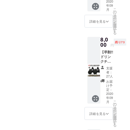
テッ
2020
WHITE)
枚。 ●
欄へ
年09
カー1枚
1枚。
壁面ポ
【不
こ
月
支援】
・サイ
の
スター
要】と
リ
限定100
ズ：M /
タ
へのお
ご記入
ー
枚 8000
L / XL /
ン
名前掲
詳細を見る
くださ
を
円 →
XXL ●
選
載。 ※
い
択
7000円
ドリン
す
掲載可
る
※通常
クチ
能な方
8,0
ドリン
ケット3
はお名
残り73
クチ
00
枚 。 有
前(又は
円
ケット
効期限
ニック
【早割!!
(1枚)＋
は営業
ネーム)
ドリン
Tシャツ
再開か
を備考
クチ
(1枚)＋
ら6ヶ月
欄へご
ケット
ステッ
以内。
記入く
支援
(3枚)＋
カー1枚
●
ださ
者：
パー
。 ● T
GRAVY
27人
い。 ※
カー
シャツ
SOURC
掲載不
お届
(GAME
(BLAC
Eステッ
け予
要の方
or
K or
定：
カー1
は備考
JUMP)
2020
WHITE)
枚。 ●
欄へ
年09
支援】
1枚。
壁面ポ
【不
こ
月
限定100
・サイ
の
スター
要】と
リ
枚 9000
ズ：M /
タ
へのお
ご記入
ー
円 →
L / XL /
ン
名前掲
詳細を見る
くださ
を
8000円
XXL ●
選
載。 ※
い
択
※通常
ドリン
す
掲載可
る
ドリン
クチ
能な方