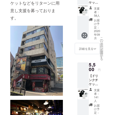
いで
ケットなどをリターンに用
ケット
はお名
を備考
要】と
す。
(1枚)＋
前(又は
欄へご
ご記入
支援
意し支援を募っておりま
Tシャツ
ニック
記入く
くださ
者：
支援
ネーム)
ださ
58人
い。 ※
す。
(JUMP-
を備考
い。 ※
ご支援
お届
A-)】 ●
欄へご
掲載不
け予
をして
JUMP-
記入く
定：
要の方
いただ
A-Tシャ
2020
ださ
は備考
く際に
年09
ツ ・サ
い。 ※
欄へ
『上乗
こ
月
イズ：
掲載不
の
【不
せ支
リ
M / L /
要の方
タ
要】と
援』を
ー
XL /
は備考
ン
ご記入
詳細を見る
するこ
を
XXL ●
欄へ
選
くださ
とがで
択
ドリン
【不
す
い
きま
る
クチ
要】と
す。ご
5,5
ケット1
ご記入
都合許
枚 有効
00
くださ
す場合
円
期限は
い。 ※
は、上
【ドリ
営業再
ご支援
乗せで
ンクチ
開から
をして
ご支援
ケット
6ヶ月以
いただ
頂けま
(1枚)＋
内。 ●
く際に
すと大
支援
Tシャツ
壁面ポ
『上乗
者：
変嬉し
支援
スター
せ支
141
いで
(GAME-
へのお
人
援』を
す。
B-)】 ●
名前掲
するこ
お届
GAME-
載 ※ 掲
け予
とがで
B-Tシャ
定：
載可能
きま