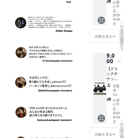
シャツ
は営業
ネーム)
お届
＋ス
再開か
を備考
け予
テッ
ら6ヶ月
定：
欄へご
カー1枚
2020
以内。
記入く
年09
支援】
●
ださ
こ
月
● Tシャ
GRAVY
の
い。 ※
リ
ツ
SOURC
タ
掲載不
ー
(BLAC
Eステッ
ン
要の方
詳細を見る
を
K or
カー1
選
は備考
択
WHITE)
枚。 ●
す
欄へ
る
1枚。
壁面ポ
【不
9,0
・サイ
スター
要】と
ズ：M /
00
へのお
ご記入
円
L / XL /
名前掲
くださ
【ドリ
XXL ●
載。 ※
い
ンクチ
ドリン
掲載可
ケット
クチ
能な方
(1枚)＋
ケット3
はお名
支援
パー
枚 。 有
前(又は
者：
カー
効期限
ニック
3人
(GAME
は営業
ネーム)
お届
or
再開か
を備考
け予
JUMP)
ら6ヶ月
定：
欄へご
支援】
2020
以内。
記入く
年09
●パー
●
ださ
こ
月
カー
TOYPL
の
い。 ※
リ
(GAME
ANEス
タ
掲載不
ー
or
テッ
ン
要の方
詳細を見る
を
JUMP)