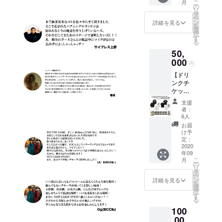
こ
月
A-Tシャ
6ヶ月以
の
は備考
リ
ツ/
内。 ●
タ
欄へ
ー
JUMP-
壁面ポ
ン
【不
詳細を見る
を
A-Tシャ
スター
選
要】と
択
ツ2枚
へのお
す
ご記入
る
・サイ
名前掲
くださ
50,
ズ： M /
載 ※ 掲
い。 ※
L / XL /
000
載可能
ご支援
円
XXL ※
な方は
をして
【ドリ
JUMP-
お名前
いただ
ンクチ
A-Tシャ
(又は
く際に
ケット
ツは
ニック
『上乗
(10枚)
BLACK
ネーム)
せ支
支援
＋シャ
になり
を備考
援』を
者：
ンパン
ます。
欄へご
6人
するこ
オー
GAME-
記入く
とがで
お届
ダーチ
A-L/S T
ださ
け予
きま
ケット
シャツ/
定：
い。 ※
す。ご
(2枚)＋
2020
JUMP-
掲載不
都合許
年09
Tシャツ
A-L/S T
要の方
す場合
こ
月
2枚＋
シャツ2
の
は備考
は、上
リ
L/S T
枚 ・サ
タ
欄へ
乗せで
ー
シャツ2
イズ：
ン
【不
詳細を見る
ご支援
を
枚 ス
M / L /
選
要】と
頂けま
択
テッ
XL /
す
ご記入
すと大
る
カー支
XXL ※
くださ
変嬉し
100
援】 ●
GAME-
い
いで
GAME-
,00
A-L/S T
す。