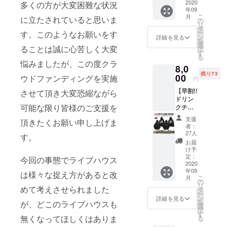
テッ
2020
多くの方が大変困難な状況
WHITE)
枚。 ●
欄へ
年09
カー1枚
1枚。
壁面ポ
【不
こ
月
に立たされていると思いま
支援】
・サイ
の
スター
要】と
リ
限定100
ズ：M /
タ
へのお
ご記入
ー
す。このようなお願いをす
枚 8000
L / XL /
ン
名前掲
詳細を見る
くださ
を
円 →
XXL ●
選
載。 ※
い
ることは誠に心苦しく大変
択
7000円
ドリン
す
掲載可
る
※通常
クチ
能な方
悩みましたが、この度クラ
8,0
ドリン
ケット3
はお名
残り73
クチ
00
枚 。 有
ウドファンディングを実施
前(又は
円
ケット
効期限
ニック
【早割!!
させて頂き大変恐縮ながら
(1枚)＋
は営業
ネーム)
ドリン
Tシャツ
再開か
を備考
可能な限り皆様のご支援を
クチ
(1枚)＋
ら6ヶ月
欄へご
ケット
ステッ
以内。
記入く
支援
頂きたくお願い申し上げま
(3枚)＋
カー1枚
●
ださ
者：
パー
。 ● T
GRAVY
27人
い。 ※
す。
カー
シャツ
SOURC
掲載不
お届
(GAME
(BLAC
Eステッ
け予
要の方
or
K or
定：
カー1
今回の事態でライブハウス
は備考
JUMP)
2020
WHITE)
枚。 ●
欄へ
年09
支援】
1枚。
は様々な捉え方があると改
壁面ポ
【不
こ
月
限定100
・サイ
の
スター
要】と
リ
めて考えさせられました
枚 9000
ズ：M /
タ
へのお
ご記入
ー
円 →
L / XL /
ン
名前掲
詳細を見る
くださ
を
が、どこのライブハウスも
8000円
XXL ●
選
載。 ※
い
択
※通常
ドリン
す
掲載可
無くなってほしくはありま
る
ドリン
クチ
能な方