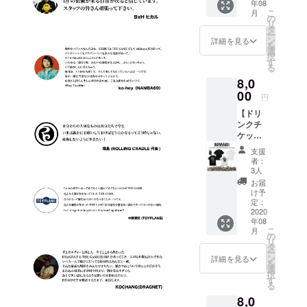
年08
支援】
●ANIM
はお名
こ
月
●Tシャ
ALIAス
の
前(又は
リ
ツ
テッ
タ
ニック
ー
(BLAC
カー1
ン
ネーム)
詳細を見る
を
K or
枚。 ●
選
を備考
択
WHITE)
壁面ポ
す
欄へご
る
1枚。
スター
記入く
8,0
・サイ
へのお
ださ
ズ：M /
00
名前掲
い。 ※
円
L / XL /
載。 ※
掲載不
【ドリ
XXL ●
掲載可
要の方
ンクチ
ドリン
能な方
は備考
ケット
クチ
はお名
欄へ
(1枚)＋
ケット1
前(又は
【不
支援
ZEPHY
枚。 有
ニック
要】と
者：
REN T
効期限
ネーム)
3人
ご記入
シャツ
は営業
を備考
くださ
お届
＋ス
再開か
欄へご
け予
い
テッ
ら6ヶ月
定：
記入く
カー1枚
2020
以内。
ださ
年08
支援】
●
い。 ※
こ
月
● Tシャ
HEDWi
の
掲載不
リ
ツ
NGス
タ
要の方
ー
(BLAC
テッ
ン
は備考
詳細を見る
を
K or
カー 1
選
欄へ
択
WHITE)
枚。 ●
す
【不
る
1枚。
壁面ポ
要】と
8,0
・サイ
スター
ご記入