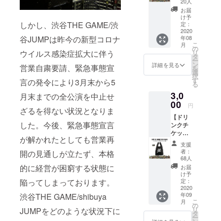
ます。
20人
テッ
●ドリン
お届
カー(6
クチ
け予
枚SET)
しかし、渋谷THE GAME/渋
定：
ケット2
支援】
2020
枚 有効
谷JUMPは昨今の新型コロナ
年08
●ドリン
期限は
こ
月
クチ
の
営業再
ウイルス感染症拡大に伴う
リ
ケット1
タ
開から
ー
枚。 有
ン
6ヶ月以
詳細を見る
営業自粛要請、緊急事態宣
を
効期限
選
内。 ●
択
は営業
す
ステッ
言の発令により3月末から5
る
再開か
カー1枚
3,0
ら6ヶ月
月末までの全公演を中止せ
● 壁面
以内。
00
ポス
円
ざるを得ない状況となりま
●ROLLI
ターへ
【ドリ
NG
のお名
した。今後、緊急事態宣言
ンクチ
CRADL
前掲載
ケット
E ×
※ 掲載
が解かれたとしても営業再
(1枚)＋
RUDIE’
可能な
支援
エコ
S ×
方はお
者：
開の見通しが立たず、本格
バック
SABBA
68人
名前(又
支援】
T13/
的に経営が困窮する状態に
はニッ
お届
● エコ
ANIMA
け予
クネー
バック1
陥ってしまっております。
LIA /
定：
ム)を備
枚。 ・
2020
HEDWi
考欄へ
年09
渋谷THE GAME/shibuya
素材:ポ
NG /
ご記入
こ
月
リエス
GRAVY
の
くださ
リ
JUMPをどのような状況下に
テル ・
SOURC
タ
い。 ※
ー
バッグ
E /