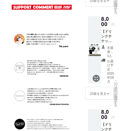
ン
詳細を見る
要の方
を
L / XL /
ニック
選
は備考
択
XXL ●
ネーム)
す
欄へ
る
ドリン
を備考
【不
8,0
クチ
欄へご
要】と
ケット1
00
記入く
ご記入
円
枚 有効
ださ
くださ
【ドリ
期限は
い。 ※
い
ンクチ
営業再
掲載不
ケット
開から
要の方
(1枚)＋
6ヶ月以
は備考
支援
RUDIE’
内。 ●
欄へ
者：
S ×
壁面ポ
【不
3人
SABBA
スター
要】と
お届
T13×R
へのお
ご記入
け予
OLLING
名前掲
定：
くださ
CRADL
2020
載 ※ 掲
い
年09
E Tシャ
載可能
こ
月
ツ＋ス
な方は
の
リ
テッ
お名前
タ
ー
カー1枚
(又は
ン
詳細を見る
を
支援】
ニック
選
択
● Tシャ
ネーム)
す
る
ツ
を備考
8,0
(BLAC
欄へご
K or
00
記入く
円
WHITE)
ださ
【ドリ
1枚。
い。 ※
ンクチ
・サイ
掲載不