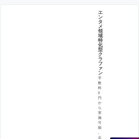
エ
ン
タ
メ
領
域
特
化
型
ク
ラ
フ
ァ
ン
手
数
料
0
円
か
ら
実
施
可
能
。
企