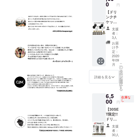
A-Tシャ
シャツ
0
円
ツ/
は
JUMP-
【ドリ
BLACK
A-Tシャ
ンクチ
、
ツ2枚
ケット
JUMP-
・サイ
(10枚)
A-L/S T
支援
ズ： M /
＋シャ
シャツ
者：
L / XL /
ンパン
は
3人
XXL ※
オー
WHITE
お届
JUMP-
ダーチ
になり
け予
A-Tシャ
ケット
ます。
定：
ツは
(4枚)＋
2020
● ドリ
年09
BLACK
ステッ
ンクチ
こ
月
になり
カー＋T
ケット
の
リ
ます。
シャツ
10枚 有
タ
ー
GAME-
＋L/S T
効期限
ン
詳細を見る
を
A-L/S T
シャツ
は営業
選
択
シャツ/
全部 支
再開か
す
る
JUMP-
援】 ● T
ら6ヶ月
6,5
A-L/S T
シャツ3
以内。
在庫な
シャツ2
種類
00
● 壁面
し
円
枚 ・サ
(BLAC
ポス
【30SE
イズ：
K
ターへ
T限定!!
M / L /
WHITE
のお名
ドリン
XL /
含め5
前掲載
クチ
XXL ※
枚) L/S
※ 掲載
支援
ケット
GAME-
Tシャツ
可能な
者：
(2
A-L/S T
3種類
方はお
30人