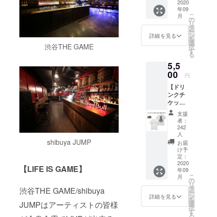
2020
ツ ・サ
な方は
す。ご
年09
イズ：
お名前
都合許
こ
月
M / L /
の
(又は
す場合
リ
XL /
タ
ニック
は、上
ー
XXL ●
ン
ネーム)
詳細を見る
乗せで
を
ドリン
選
を備考
ご支援
渋谷THE GAME
択
クチ
す
欄へご
頂けま
る
ケット1
記入く
すと大
5,5
枚 有効
ださ
変嬉し
00
期限は
い。 ※
いで
円
営業再
掲載不
す。
【ドリ
開から
要の方
ンクチ
6ヶ月以
は備考
ケット
内。 ●
欄へ
(1枚)＋
壁面ポ
【不
支援
Tシャツ
スター
要】と
者：
支援
へのお
242
ご記入
(GAME-
人
名前掲
くださ
A-)】 ●
shibuya JUMP
載 ※ 掲
お届
い
GAME-
け予
載可能
A-Tシャ
定：
な方は
2020
ツ ・サ
お名前
【
LIFE IS GAME】
年09
イズ：
(又は
こ
月
M / L /
の
ニック
リ
XL /
タ
渋谷THE GAME/shibuya
ネーム)
ー
XXL ●
ン
詳細を見る
を備考
を
ドリン
JUMPはアーティストの皆様
選
欄へご
択
クチ
す
記入く
る