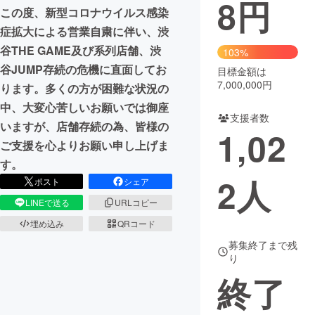
8
円
この度、新型コロナウイルス感染
まちづくり・地域活性化
症拡大による営業自粛に伴い、渋
谷THE GAME及び系列店舗、渋
103%
谷JUMP存続の危機に直面してお
CAMPFIRE for Social Good
CAMPFIRE Creation
目標金額は
7,000,000円
ります。多くの方が困難な状況の
CAMPFIREふるさと納税
machi-ya
コミュニティ
中、大変心苦しいお願いでは御座
支援者数
いますが、店舗存続の為、皆様の
1,02
ご支援を心よりお願い申し上げま
す。
2
人
ポスト
シェア
LINEで送る
URLコピー
埋め込み
QRコード
募集終了まで残
り
終了