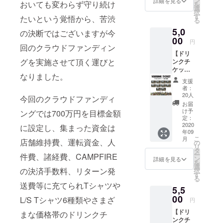
ン
詳細を見る
掲載不
おいても変わらず守り続け
を
サイズ
ZEPHY
選
要の方
択
(約)
REN /
す
たいという覚悟から、苦渋
は備考
る
幅:280
TOYPL
欄へ
5,0
mm/高
ANE ス
の決断ではございますが今
【不
さ:530
00
テッ
要】と
円
回のクラウドファンディン
mm(底
カー8枚
ご記入
【ドリ
マチ
SET。 ●
くださ
グを実施させて頂く運びと
ンクチ
130mm
壁面ポ
い。 ※
ケット
) ● ドリ
スター
ご支援
なりました。
(10枚)
ンクチ
へのお
をして
支援
支援】
ケット1
名前掲
者：
いただ
●ドリン
枚 有効
載。 ※
20人
く際に
今回のクラウドファンディ
クチ
期限は
掲載可
お届
『上乗
ケット
営業再
能な方
け予
ングでは700万円を目標金額
せ支
10枚 有
開から
定：
はお名
援』を
効期限
2020
6ヶ月以
に設定し、集まった資金は
前(又は
するこ
年09
は営業
内。 ●
ニック
とがで
こ
月
店舗維持費、運転資金、人
再開か
壁面ポ
の
ネーム)
きま
リ
ら6ヶ月
スター
タ
を備考
す。ご
ー
件費、諸経費、CAMPFIRE
以内。
へのお
ン
欄へご
詳細を見る
都合許
を
● 壁面
名前掲
選
記入く
す場合
の決済手数料、リターン発
択
ポス
載 ※ 掲
す
ださ
は、上
る
ターへ
載可能
い。 ※
送費等に充てられTシャツや
乗せで
5,5
のお名
な方は
掲載不
ご支援
前掲
00
お名前
L/S Tシャツ6種類やさまざ
要の方
円
頂けま
載。 ※
(又は
は備考
すと大
【ドリ
掲載可
まな価格帯のドリンクチ
ニック
欄へ
変嬉し
ンクチ
能な方
ネーム)
【不