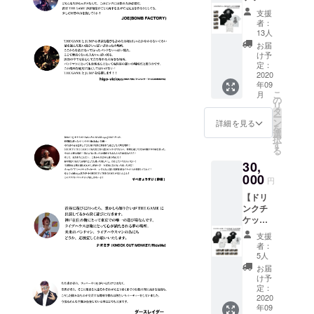
(5枚)＋
ダーチ
壁面ポ
支援
Tシャツ
ケット
スター
者：
2枚支援
(1枚) 有
へのお
13人
(GAME-
効期限
名前掲
お届
A-)】 ●
は営業
載。 ※
け予
GAME-
再開か
定：
掲載可
A-Tシャ
2020
ら6ヶ月
能な方
年09
ツ/
以内。
はお名
こ
月
JUMP-
●ステッ
の
前(又は
リ
A-Tシャ
カー1枚
タ
ニック
ー
ツ ・サ
● 壁面
ン
ネーム)
詳細を見る
を
イズ：
ポス
選
を備考
択
M / L /
ターへ
す
欄へご
る
XL /
のお名
記入く
30,
XXL ※
前掲載
ださ
JUMP-
000
※ 掲載
い。 ※
円
A-Tシャ
可能な
掲載不
【ドリ
ツは
方はお
要の方
ンクチ
BLACK
名前(又
は備考
ケット
になり
はニッ
欄へ
(10枚)
ます。
クネー
【不
支援
＋Tシャ
● ドリ
ム)を備
要】と
者：
ツ2枚＋
ンクチ
考欄へ
5人
ご記入
L/S T
ケット5
ご記入
くださ
お届
シャツ2
枚 有効
くださ
け予
い
枚支
期限は
定：
い。 ※
援】 ●
2020
営業再
掲載不
年09
GAME-
開から
要の方