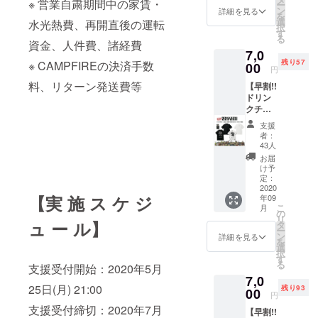
※ 営業自粛期間中の家賃・
ー
枚 8000
L / XL /
ン
CRADL
詳細を見る
を
円 →
XXL ●
選
Eステッ
水光熱費、再開直後の運転
択
7000円
ドリン
す
カー1
る
※通常
資金、人件費、諸経費
クチ
枚。 ●
7,0
ドリン
ケット3
壁面ポ
残り57
※ CAMPFIREの決済手数
クチ
00
枚。 有
スター
円
ケット
効期限
へのお
料、リターン発送費等
【早割!!
(1枚)＋
は営業
名前掲
ドリン
Tシャツ
再開か
載。 ※
クチ
(1枚)＋
ら6ヶ月
掲載可
ケット
ステッ
以内。
能な方
支援
(3枚)＋
カー1
●
はお名
者：
ZEPHY
枚。 ●T
ANIMA
43人
前(又は
REN T
シャツ
LIA ス
ニック
お届
シャツ
(BLAC
テッ
け予
ネーム)
＋ス
K or
定：
カー1
を備考
テッ
2020
WHITE)
枚。 ●
欄へご
【実 施 ス ケ ジ
年09
カー1枚
1枚。
壁面ポ
記入く
こ
月
支援】
・サイ
の
スター
ださ
リ
限定100
ュ ー ル】
ズ：M /
タ
へのお
い。 ※
ー
枚 8000
L / XL /
ン
名前掲
詳細を見る
掲載不
を
円 →
XXL ●
選
載。 ※
要の方
択
7000円
ドリン
す
掲載可
は備考
る
支援受付開始：2020年5月
※通常
クチ
能な方
欄へ
7,0
ドリン
ケット3
はお名
【不
25日(月) 21:00
残り93
クチ
00
枚。 有
前(又は
要】と
円
ケット
効期限
ニック
ご記入
支援受付締切：2020年7月
【早割!!
(1枚)＋
は営業
ネーム)
くださ