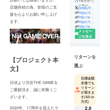
け1年かかっ
た衝撃的な
店舗存続の為、皆様のご支
SHIBUYATHEGAME
移転劇な
https://twitter.com/SHIBUYATHEGAME
援を心よりお願い申し上げ
ど、紆余曲
http://www.shibuyathegame.com
ます。
https://twitter.com/shibuyajump
折ありなが
http://www.shibuyajump.com
らもライブ
メッセー
歴史を積み
ジを送る
重ね、沢山
のお客様に
支えられ今
年2020年で
リターンを
【プロジェクト本
ライブハウ
選ぶ
ス渋谷THE
文】
GAMEは17
周年を迎え
目標金額
る。
日頃より渋谷THE GAMEを
未達でも
リターン
ご愛顧頂き、誠に有難うご
が届きま
ざいます。
す
(All-in
方式)
2,0
2020年、17周年を迎えたラ