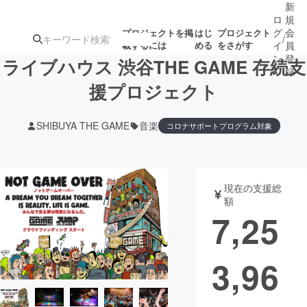
新
ロ
規
グ
会
プロジェクトを掲
はじ
プロジェクト
/
載するには
める
をさがす
イ
員
ン
登
ライブハウス 渋谷THE GAME 存続支
録
援プロジェクト
人気のプロ
注目のリ
注目の新着プロ
募集終了が近いプ
もうすぐ公開
SHIBUYA THE GAME
音楽
コロナサポートプログラム対象
ジェクト
ターン
ジェクト
ロジェクト
されます
アート・写真
音楽
現在の支援総
額
7,25
テクノロジー・ガジェット
ゲーム・サ
映像・映画
書籍・雑誌
3,96
ビジネス・起業
チャレンジ