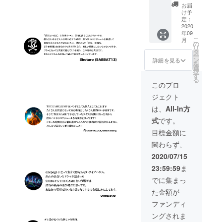
枚)+ス
シャツ
(BLAC
名前(又
お届
テンレ
は
K
はニッ
け予
スタン
BLACK
WHITE
定：
クネー
ブラー
2020
、
含め6
ム)を備
年09
2個
JUMP-
枚) 合計
考欄へ
こ
月
SET+ス
A-L/S T
11枚 ●
の
ご記入
リ
テッ
シャツ
ステッ
タ
くださ
ー
カー 2
は
カー1枚
ン
い。 ※
詳細を見る
を
枚 支
WHITE
● ドリ
選
掲載不
択
援】 ●
になり
ンクチ
す
要の方
る
タンブ
ます。
ケット
は備考
このプロ
ラー
● ドリ
10枚 有
欄へ
ジェクト
1SET(2
ンクチ
効期限
【不
個) デザ
ケット
は営業
要】と
は、
All-In方
イン違
10枚 有
再開か
ご記入
式
です。
いのタ
効期限
ら6ヶ月
くださ
ンブ
は営業
以内。
い
目標金額に
ラー2個
再開か
● シャ
関わらず、
の
ら6ヶ月
ンパン
1SET。
以内。
オー
2020/07/15
420ml
●シャン
ダーチ
23:59:59
ま
のステ
パン
ケット
ンレス
オー
(4枚) 有
でに集まっ
タンブ
ダーチ
効期限
た金額が
ラー。
ケット
は営業
● ドリ
(2枚) 有
再開か
ファンディ
ンクチ
効期限
ら6ヶ月
ングされま
ケット2
は営業
以内。