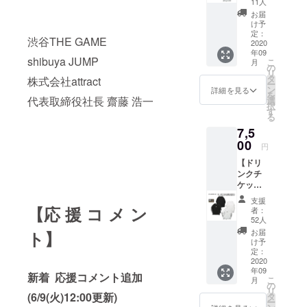
壁面ポ
裏パイ
11人
い。 ※
支援
スター
ル ● ド
掲載不
お届
(JUMP-
へのお
リンク
け予
要の方
A-)】 ●
名前掲
定：
チケッ
は備考
渋谷THE GAME
JUMP-
2020
載 ※ 掲
ト3枚。
欄へ
年09
A-L/S T
載可能
有効期
【不
shibuya JUMP
こ
月
シャツ
な方は
の
限は営
要】と
リ
・サイ
お名前
タ
業再開
株式会社attract
ご記入
ー
ズ： M /
(又は
ン
から6ヶ
詳細を見る
くださ
を
L / XL /
代表取締役社長 齋藤 浩一
ニック
選
月以
い
択
XXL ●
ネーム)
す
内。 ●
る
ドリン
を備考
壁面ポ
7,5
クチ
欄へご
スター
ケット1
00
記入く
へのお
円
枚 有効
ださ
名前掲
【ドリ
期限は
い。 ※
載。 ※
ンクチ
営業再
掲載不
掲載可
ケット
開から
要の方
能な方
(1枚)＋
6ヶ月以
は備考
はお名
支援
L/S T
内。 ●
【応 援 コ メ ン
欄へ
前(又は
者：
シャツ
壁面ポ
【不
52人
ニック
支援
スター
要】と
ネーム)
お届
ト】
(GAME-
へのお
ご記入
け予
を備考
B-)】 ●
名前掲
定：
くださ
欄へご
GAME-
2020
載 ※ 掲
い
記入く
年09
B-L/S T
載可能
新着 応援コメント追加
ださ
こ
月
シャツ
な方は
の
い。 ※
リ
・サイ
(6/9(火)12:00更新)
お名前
タ
掲載不
ー
ズ：M /
(又は