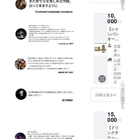
カー1
選
は備考
択
1枚。
枚。 ●
す
欄へ
る
・サイ
壁面ポ
【不
10,
ズ：M /
スター
要】と
L / XL /
000
へのお
ご記入
円
XXL 8.8
名前掲
くださ
【シャ
オンス
載。 ※
い
ンパン
ミドル
掲載可
オー
ウェイ
能な方
ダーチ
ト ス
はお名
支援
ケット
ウェッ
前(又は
者：
(1枚)＋
ト プル
ニック
28人
ステッ
オー
ネーム)
お届
カー支
バー
を備考
け予
援】 ●
パー
定：
欄へご
お礼
2020
カ。 素
記入く
年09
メール
材:綿
ださ
こ
月
THE
100%
の
い。 ※
リ
GAME
裏パイ
タ
掲載不
ー
より感
ル ● ド
ン
要の方
詳細を見る
を
謝の
リンク
選
は備考
択
メッ
チケッ
す
欄へ
る
セージ
ト1枚。
【不
15,
をお送
有効期
要】と
り致し
000
限は営
ご記入
円
ます。
業再開
くださ
【ドリ
●シャン
から6ヶ
い
ンクチ
パン
月以
ケット
オー
内。 ●