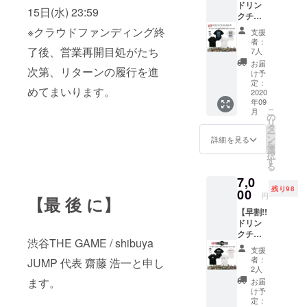
ドリン
Tシャツ
再開か
を備考
15日(水) 23:59
い
クチ
(1枚)＋
ら6ヶ月
欄へご
ケット
ステッ
以内。
※クラウドファンディング終
記入く
支援
(3枚)＋
カー1枚
●
ださ
者：
GRAVY
了後、営業再開目処がたち
。 ● T
HEDWi
7人
い。 ※
SOURC
シャツ
NGス
掲載不
お届
次第、リターンの履行を進
E Tシャ
(BLAC
テッ
け予
要の方
ツ＋ス
K or
定：
カー 1
は備考
めてまいります。
テッ
2020
WHITE)
枚。 ●
欄へ
年09
カー1枚
1枚。
壁面ポ
【不
こ
月
支援】
・サイ
の
スター
要】と
リ
限定100
ズ：M /
タ
へのお
ご記入
ー
枚 8000
L / XL /
ン
名前掲
詳細を見る
くださ
を
円 →
XXL ●
選
載。 ※
い
択
7000円
ドリン
す
掲載可
る
※通常
クチ
能な方
7,0
ドリン
ケット3
はお名
残り98
クチ
00
枚 。 有
前(又は
円
【最 後 に】
ケット
効期限
ニック
【早割!!
(1枚)＋
は営業
ネーム)
ドリン
Tシャツ
再開か
を備考
クチ
(1枚)＋
ら6ヶ月
欄へご
渋谷THE GAME / shibuya
ケット
ステッ
以内。
記入く
支援
(3枚)＋
カー1枚
●
ださ
者：
JUMP 代表 齋藤 浩一と申し
TOYPL
。 ● T
ZEPHY
2人
い。 ※
ANE T
シャツ
RENス
ます。
掲載不
お届
シャツ
(BLAC
テッ
け予
要の方
＋ス
K or
定：
カー1
は備考