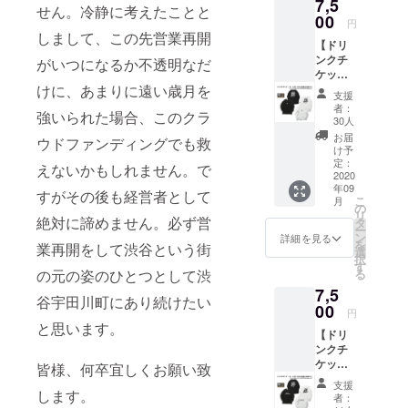
7,5
クチ
ケット3
はお名
せん。冷静に考えたことと
ケット
00
枚 。 有
前(又は
円
(1枚)＋
効期限
しまして、この先営業再開
ニック
【ドリ
パー
は営業
ネーム)
ンクチ
カー(1
がいつになるか不透明なだ
再開か
を備考
ケット
枚)。 ●
ら6ヶ月
欄へご
けに、あまりに遠い歳月を
(1枚)＋
パー
以内。
記入く
支援
L/S T
カー
●
ださ
者：
強いられた場合、このクラ
シャツ
(GAME
TOYPL
30人
い。 ※
支援
or
ANEス
掲載不
お届
ウドファンディングでも救
(GAME-
JUMP)
テッ
け予
要の方
A-)】 ●
1枚。
定：
カー1
は備考
えないかもしれません。で
GAME-
2020
・サイ
枚。 ●
欄へ
年09
A-L/S T
ズ：M /
すがその後も経営者として
壁面ポ
【不
こ
月
シャツ
L / XL /
の
スター
要】と
リ
・サイ
絶対に諦めません。必ず営
XXL 8.8
タ
へのお
ご記入
ー
ズ： M /
オンス
ン
名前掲
詳細を見る
くださ
を
業再開をして渋谷という街
L / XL /
ミドル
選
載。 ※
い
択
XXL ●
ウェイ
す
掲載可
の元の姿のひとつとして渋
る
ドリン
ト ス
能な方
7,5
クチ
ウェッ
はお名
谷宇田川町にあり続けたい
ケット1
00
ト プル
前(又は
円
枚 有効
オー
ニック
と思います。
【ドリ
期限は
バー
ネーム)
ンクチ
営業再
パー
を備考
ケット
開から
皆様、何卒宜しくお願い致
カ。 素
欄へご
(1枚)＋
6ヶ月以
材:綿
記入く
支援
L/S T
します。
内。 ●
100%
ださ
者：
シャツ