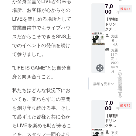
が全身全霊でLIVEが出来る
ケット1
ださ
7,0
枚 有効
い。 ※
場所、お客様が心からその
残り86
00
期限は
掲載不
円
営業再
要の方
LIVEを楽しめる場所として
【早割!!
開から
は備考
ドリン
6ヶ月以
欄へ
営業自粛中でもライブハウ
クチ
内。 ●
【不
ケット
壁面ポ
スだからこそできるSNS上
要】と
支援
(3枚)＋
スター
者：
ご記入
RUDIE’
でのイベントの発信を続け
へのお
14人
くださ
S ×
名前掲
お届
い
て参りました。
SABBA
載 ※ 掲
け予
T13×R
定：
載可能
OLLING
2020
な方は
”LIFE IS GAME”とは自分自
年09
CRADL
お名前
こ
月
E Tシャ
の
(又は
身と向き合うこと。
リ
ツ＋ス
タ
ニック
ー
テッ
ン
ネーム)
詳細を見る
を
カー1枚
選
を備考
私たちはどんな状況下にお
択
支援】
す
欄へご
る
限定100
いても、変わらずこの空間
記入く
7,0
枚 8000
ださ
残り75
円 →
を創り守り続ける事、そし
00
い。 ※
円
7000円
掲載不
て必ずまた皆様と共に心か
【早割!!
※通常
要の方
ドリン
ドリン
は備考
らLIVEを楽める時が来るこ
クチ
クチ
欄へ
ケット
ケット
【不
支援
とを、スタッフ一同心より
(3枚)＋
(1枚)＋