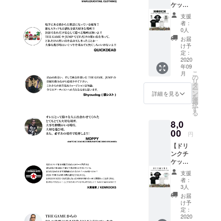
ケット
ズ：M /
要の方
(1枚)＋
L / XL /
は備考
支援
ANIMA
XXL ●
欄へ
者：
LIA T
ドリン
【不
0人
シャツ
クチ
要】と
お届
＋ス
ケット1
ご記入
け予
テッ
枚。 有
定：
くださ
カー1枚
2020
効期限
い
年09
支援】
は営業
こ
月
● Tシャ
再開か
の
リ
ツ
ら6ヶ月
タ
ー
(BLAC
以内。
ン
詳細を見る
を
K or
●RUDIE
選
択
WHITE)
’S×SAB
す
る
1枚。
BAT13×
8,0
・サイ
ROLLIN
ズ：M /
00
G
円
L / XL /
CRADL
【ドリ
XXL ●
Eステッ
ンクチ
ドリン
カー1
ケット
クチ
枚。 ●
(1枚)＋
ケット1
壁面ポ
支援
HEDWi
枚。 有
スター
者：
NG T
効期限
へのお
3人
シャツ
は営業
名前掲
お届
＋ス
再開か
載。 ※
け予
テッ
ら6ヶ月
定：
掲載可
カー1枚
2020
以内。
能な方