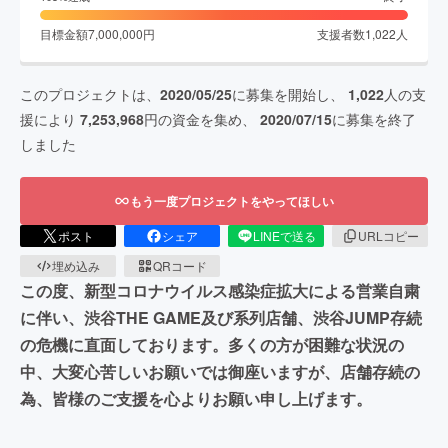
目標金額
7,000,000
円
支援者数
1,022
人
このプロジェクトは、
2020/05/25
に募集を開始し、
1,022
人の支
援により
7,253,968
円の資金を集め、
2020/07/15
に募集を終了
しました
もう一度プロジェクトをやってほしい
ポスト
シェア
LINEで送る
URLコピー
埋め込み
QRコード
この度、新型コロナウイルス感染症拡大による営業自粛
に伴い、渋谷THE GAME及び系列店舗、渋谷JUMP存続
の危機に直面しております。多くの方が困難な状況の
中、大変心苦しいお願いでは御座いますが、店舗存続の
為、皆様のご支援を心よりお願い申し上げます。