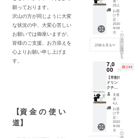
要】と
者：
ANIMA
Tシャツ
25人
ご記入
願っております。
LIA T
(1枚)＋
くださ
お届
シャツ
ステッ
沢山の方が同じように大変
け予
い
＋ス
カー1
定：
テッ
2020
な状況の中、大変心苦しい
枚。 ● T
年09
カー1枚
シャツ
こ
月
お願いでは御座いますが、
支援】
(BLAC
の
リ
限定100
K or
タ
皆様のご支援、お力添えを
ー
枚 8000
WHITE)
ン
詳細を見る
を
円 →
1枚。
選
心よりお願い申し上げま
択
7000円
・サイ
す
る
※通常
ズ：M /
す。
7,0
ドリン
L / XL /
残り96
クチ
00
XXL ●
円
ケット
ドリン
【早割!!
(1枚)＋
クチ
ドリン
Tシャツ
ケット3
クチ
(1枚)＋
枚。 有
ケット
ステッ
効期限
支援
(3枚)＋
カー1
は営業
者：
HEDWi
枚。 ●T
再開か
4人
NG T
シャツ
ら6ヶ月
【資 金 の 使 い
お届
シャツ
(BLAC
以内。
け予
＋ス
K or
定：
●RUDIE
道】
テッ
2020
WHITE)
’S×SAB
年09
カー1枚
1枚。
BAT13×
こ
月
支援】
・サイ
の
ROLLIN
リ
限定100
ズ：M /
タ
G