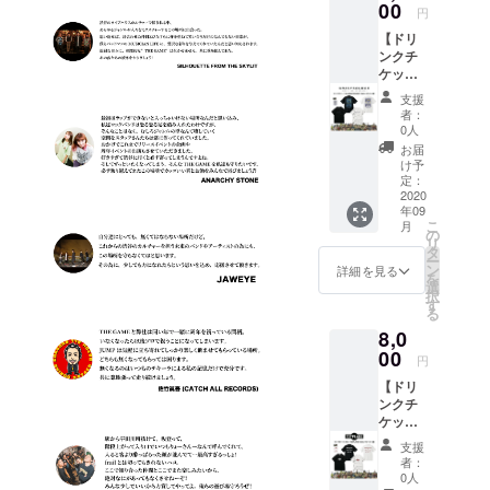
ズ：M /
00
へのお
くださ
円
L / XL /
名前掲
い
【ドリ
XXL ●
載。 ※
ンクチ
ドリン
掲載可
ケット
クチ
能な方
(1枚)＋
ケット1
はお名
支援
GRAVY
枚 。 有
前(又は
者：
SOURC
効期限
ニック
0人
E Tシャ
は営業
ネーム)
お届
ツ＋ス
再開か
を備考
け予
テッ
ら6ヶ月
定：
欄へご
カー1枚
2020
以内。
記入く
年09
支援】
●
ださ
こ
月
● Tシャ
ZEPHY
の
い。 ※
リ
ツ
RENス
タ
掲載不
ー
(BLAC
テッ
ン
要の方
詳細を見る
を
K or
カー1
選
は備考
択
WHITE)
枚。 ●
す
欄へ
る
1枚。
壁面ポ
【不
8,0
・サイ
スター
要】と
ズ：M /
00
へのお
ご記入
円
L / XL /
名前掲
くださ
【ドリ
XXL ●
載。 ※
い
ンクチ
ドリン
掲載可
ケット
クチ
能な方
(1枚)＋
ケット1
はお名
支援
TOYPL
枚 。 有
前(又は
者：
ANE T
効期限
ニック
0人