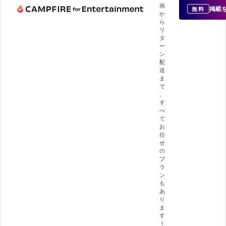
画
掲載
無料
か
ら
リ
タ
ー
ン
配
送
ま
で
、
す
べ
て
お
任
せ
の
プ
ラ
ン
も
あ
り
ま
す
！