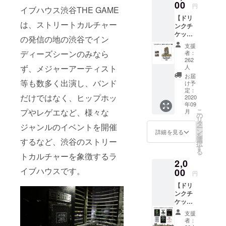
00
円
イブハウス渋谷THE GAME
【ドリ
は、ストリートカルチャー
ンクチ
ケット2
の発信の地の渋谷でイン
枚＋ス
支援
テッ
ディーズシーンのみなら
者：
カー支
262
援】 ●
人
ず、メジャーアーティスト
お礼
お届
等も数多く出演し、バンド
メール
け予
・シン
定：
だけではなく、ヒップホッ
2020
プルに
年09
応援頂
こ
プやレゲエなど、様々な
月
ける方
の
リ
はこち
タ
ジャンルのイベントを開催
ー
らをお
ン
詳細を見る
を
願い致
選
するなど、渋谷のストリー
択
しま
す
る
す。
トカルチャーを象徴するラ
2,0
THE
イブハウスです。
00
GAME
円
より感
【ドリ
謝の
ンクチ
メッ
ケット
セージ
(2枚)＋
をお送
支援
ブラン
り致し
者：
ドス