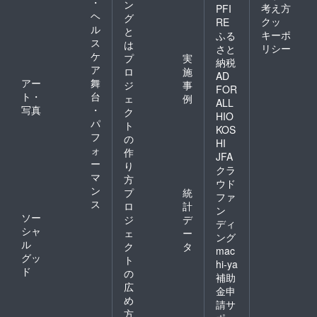
・
ン
考え方
PFI
ヘ
グ
クッ
RE
ル
と
キーポ
ふる
ス
は
リシー
さと
ケ
プ
実
納税
ア
ロ
施
AD
アー
舞
ジ
事
FOR
ト・
台
ェ
例
ALL
写真
・
ク
HIO
パ
ト
KOS
フ
の
HI
ォ
作
JFA
ー
り
クラ
マ
方
ウド
ン
プ
統
ファ
ス
ロ
計
ン
ソー
ジ
デ
ディ
シャ
ェ
ー
ング
ル
ク
タ
mac
グッ
ト
hi-ya
ド
の
補助
広
金申
め
請サ
方