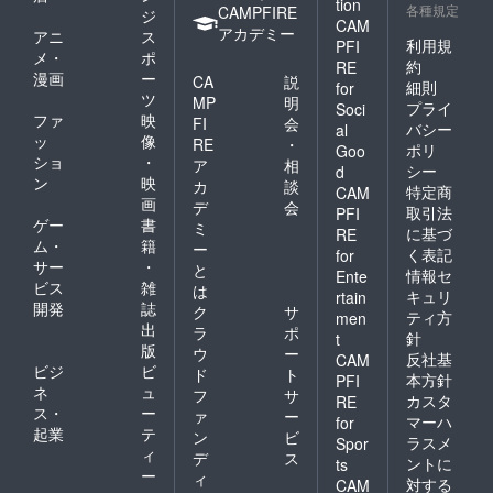
tion
各種規定
CAMPFIRE
ジ
CAM
アカデミー
アニ
ス
利用規
PFI
メ・
ポ
約
RE
漫画
ー
CA
説
細則
for
ツ
MP
明
プライ
Soci
ファ
映
FI
会
バシー
al
ッ
像
RE
・
ポリ
Goo
ショ
・
ア
相
シー
d
ン
映
カ
談
特定商
CAM
画
デ
会
取引法
PFI
ゲー
書
ミ
に基づ
RE
ム・
籍
ー
く表記
for
サー
・
と
情報セ
Ente
ビス
雑
は
キュリ
rtain
開発
誌
ク
サ
ティ方
men
出
ラ
ポ
針
t
版
ウ
ー
反社基
CAM
ビジ
ビ
ド
ト
本方針
PFI
ネ
ュ
フ
サ
カスタ
RE
ス・
ー
ァ
ー
マーハ
for
起業
テ
ン
ビ
ラスメ
Spor
ィ
デ
ス
ントに
ts
ー
ィ
対する
CAM