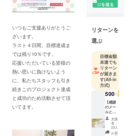
ジを送る
す。
私たちは～
わくわくし
た妊活を過
いつもご支援ありがとうご
リターンを
ごす～を
ざいます。
テーマに活
選ぶ
ラスト４日間、目標達成ま
動していま
す。
では残り10％です。
目標金額
『授かる体
未達でも
応援いただいている皆様の
質改善プロ
リターン
熱い思いに負けないよう
ジェクト』
が届きま
は日々の繰
す
(All-in
に、私たちスタッフも引き
方式)
り返しで変
続きこのプロジェクト達成
化していく
500
円
と成功のため活動させて頂
身体を感じ
【感謝
ることが出
いてます。
のメー
来るメソッ
ルと活
動報
ドです。
支援
告】 プ
者：
レママ
23人
ホット
お届
プロ