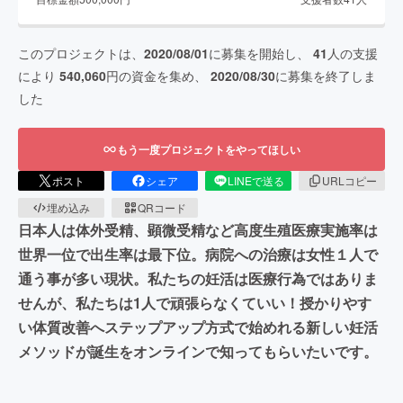
このプロジェクトは、
2020/08/01
に募集を開始し、
41
人の支援
により
540,060
円の資金を集め、
2020/08/30
に募集を終了しま
した
もう一度プロジェクトをやってほしい
ポスト
シェア
LINEで送る
URLコピー
埋め込み
QRコード
日本人は体外受精、顕微受精など高度生殖医療実施率は
世界一位で出生率は最下位。病院への治療は女性１人で
通う事が多い現状。私たちの妊活は医療行為ではありま
せんが、私たちは1人で頑張らなくていい！授かりやす
い体質改善へステップアップ方式で始めれる新しい妊活
メソッドが誕生をオンラインで知ってもらいたいです。