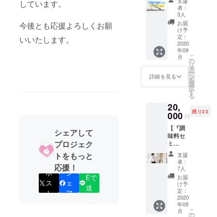
支援
しています。
ラティ
るため
トロゲ
者：
ス初公
のコン
ンとプ
3人
開イベ
テンツ
ロゲス
お届
今後とも応援よろしくお願
ントへ
配信し
テロン
け予
のご招
ます。
定：
という
いいたします。
待
2020
＜コン
女性ホ
年09
（zoom
テンツ
ルモン
こ
月
参加あ
内容＞
の
が血中
リ
り）】
・血流
タ
濃度が
ー
会場へ
改善妊
ン
上昇さ
詳細を見る
を
のご招
活スト
選
れた
択
待をし
レッチ
す
り、子
る
ます。
・骨盤
宮内で
20,
各エク
底筋群
の鬱血
残り23
ササイ
000
強化ピ
や炎症
円
ズがど
ラティ
を起こ
【『調
こに効
ス ・授
す事も
シェアして
味料セ
果的な
かるダ
想定さ
プロジェク
ミ
のかを
イエッ
れま
ナー』
説明し
トプロ
す。 生
トをもっと
支援
のご招
ながら
グラム
活習慣
者：
応援！
待＋特
LIN
実施、
・体質
7人
や食事
ポ
シ
選調味
他にも
改善食
Eで
の改善
お届
料セッ
ス
ェ
自宅で
事プロ
け予
を通し
送
ト付
も出来
定：
グラ
ト
ア
て子宮
る
き】ど
2020
るよう
ム な
筋腫・
年09
なたで
なセル
ど 新し
生理痛
こ
月
もご参
フケア
の
いプロ
の予