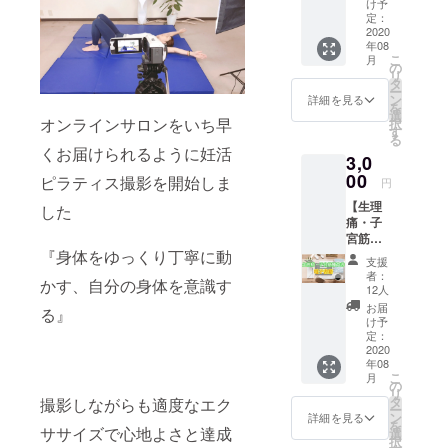
け予
ジェク
定：
トを応
2020
年08
援して
こ
月
頂いた
の
リ
方に、
タ
ー
感謝の
ン
詳細を見る
を
メール
選
オンラインサロンをいち早
択
と今後
す
る
の活動
くお届けられるように妊活
3,0
報告を
させて
00
ピラティス撮影を開始しま
円
頂きま
【生理
す。こ
した
痛・子
のプロ
宮筋腫
ジェク
予防メ
『身体をゆっくり丁寧に動
トが達
支援
ソッド
成出来
者：
かす、自分の身体を意識す
電子書
るよう
12人
籍】 生
に多く
お届
る』
理があ
の方の
け予
る女性
御支援
定：
の80％
2020
をお待
年08
が経験
ちして
こ
月
する生
ます。
の
リ
理痛の
タ
撮影しながらも適度なエク
ー
悩み、
ン
詳細を見る
を
４人に
ササイズで心地よさと達成
選
択
１人が