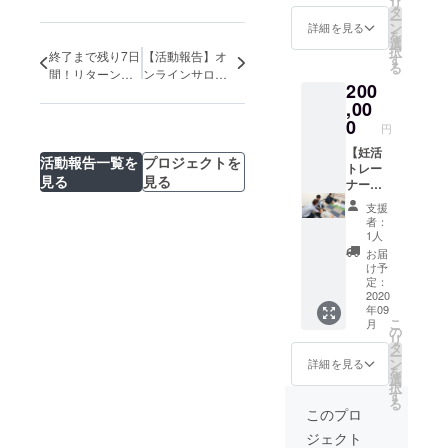
リ
加出来
も公開
タ
グラム
防・改
ー
ます。
いたし
ン
を随時
詳細を見る
善法を
を
調味
ます。
選
追加配
電子書
択
料エバ
終了まで残り7日
【活動報告】オ
＜コン
す
信
籍で紹
る
ンジェ
テンツ
間！リターンセ
ンラインサロン
介致し
200
リスト
内容＞
ミナーのご案内
スタート！！
ます。
下倉樹
,00
・骨盤
先生の
内の血
0
円
人気の
流改善
調味料
【妊活
ピラ
活動報告一覧を
プロジェクトを
セミ
トレー
ティス
見る
見る
ナーを
ナー養
ピラ
開催！
成コー
ティス
支援
＜コン
ス受講
初心者
者：
テンツ
権】 コ
歓迎！
1人
内容＞
ロナ渦
３人の
お届
・砂
の中ス
インス
け予
糖、
トップ
トラク
定：
塩、油
してい
2020
ターが
年09
の自分
るセラ
分かり
こ
月
にあっ
ピスト
やすく
の
リ
た見直
養成
説明し
タ
ー
しで、
コース
ます。
ン
詳細を見る
を
自分基
を個別
選
択
準の調
指導し
す
る
味料選
ます。
このプロ
びを知
感染予
ジェクト
る事が
防のた