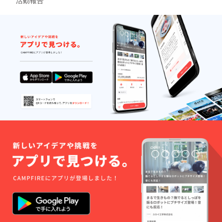
カーを
訪ね、
実際に
現場を
見させ
ていた
だいた
中で使
いやす
さを厳
選させ
て頂い
た商品
です。
※本来で
あれば
「味
噌」が
入るべ
きです
が、冷
蔵品の
取り扱
いが難
しいた
め、今
回は別
の調味