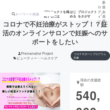
新
ロ
規
グ
会
プロジェクトを掲
はじ
プロジェクト
/
載するには
める
をさがす
イ
員
ン
登
コロナで不妊治療がストップ！？妊
録
活のオンラインサロンで妊娠へのサ
ポートをしたい
人気のプロ
注目のリ
注目の新着プロ
募集終了が近いプ
もうすぐ公開
ジェクト
ターン
ジェクト
ロジェクト
されます
Premamahot Project
コロナサポートプログラム
ビューティー・ヘルスケア
対象
アート・写真
音楽
テクノロジー・ガジェット
ゲーム・サ
現在の支援総
額
540,
映像・映画
書籍・雑誌
ビジネス・起業
チャレンジ