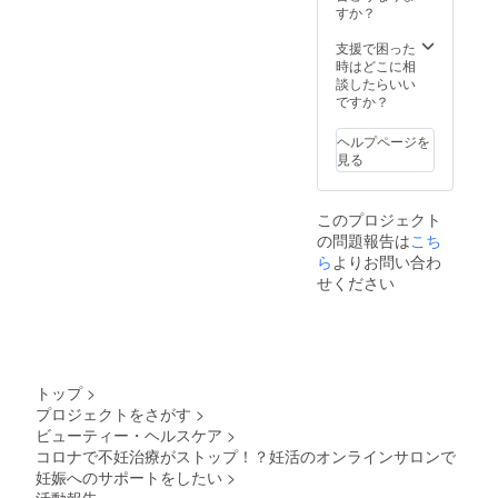
酢・醤
す。
すか？
油・
ソー
支援で困った
ス・
時はどこに相
油』 調
談したらいい
味料を
ですか？
より楽
しく使
ヘルプページを
いたい
見る
方へ製
造工程
でどん
このプロジェクト
な味の
の問題報告は
こち
違いが
あるの
ら
よりお問い合わ
かを試
せください
食会を
開催。
全て調
味料エ
バン
ジェリ
トップ
>
スト下
プロジェクトをさがす
>
倉樹先
ビューティー・ヘルスケア
>
生が各
地の調
コロナで不妊治療がストップ！？妊活のオンラインサロンで
味料
妊娠へのサポートをしたい
>
メー
活動報告