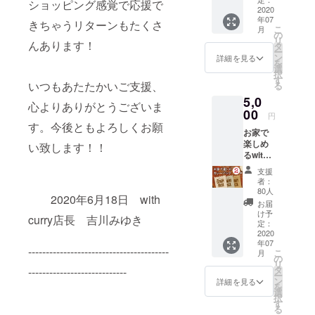
ショッピング感覚で応援で
円相
2020
年07
当）
きちゃうリターンもたくさ
こ
月
と、心
の
リ
んあります！
を込め
タ
ー
たサン
ン
詳細を見る
を
クス
選
択
メー
す
いつもあたたかいご支援、
る
ル、オ
5,0
リジナ
心よりありがとうございま
ルス
00
円
テッ
す。今後ともよろしくお願
お家で
カーを
楽しめ
お送り
い致します！！
るwith
しま
curryカ
す。 ※
支援
レー真
チケッ
者：
空パッ
トで購
80人
2020年6月18日 with
ク2食分
入でき
お届
と、心
るの
け予
curry店長 吉川みゆき
を込め
は、カ
定：
たサン
2020
レール
年07
クス
ウ1種
----------------------------------------
こ
月
メー
類、ラ
の
リ
ル、オ
イス、
タ
----------------------------
ー
リジナ
トッピ
ン
詳細を見る
を
ルス
ング1種
選
択
テッ
類まで
す
る
カーを
です。