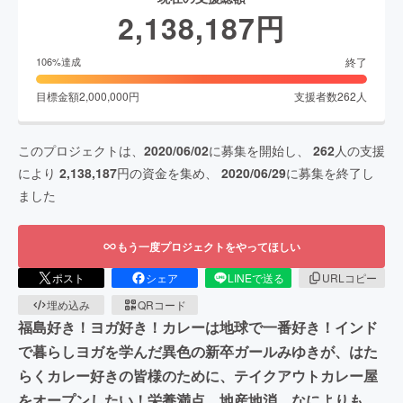
2,138,187
円
終了
106
%達成
目標金額
2,000,000
円
支援者数
262
人
このプロジェクトは、
2020/06/02
に募集を開始し、
262
人の支援
により
2,138,187
円の資金を集め、
2020/06/29
に募集を終了し
ました
もう一度プロジェクトをやってほしい
ポスト
シェア
LINEで送る
URLコピー
埋め込み
QRコード
福島好き！ヨガ好き！カレーは地球で一番好き！インド
で暮らしヨガを学んだ異色の新卒ガールみゆきが、はた
らくカレー好きの皆様のために、テイクアウトカレー屋
をオープンしたい！栄養満点、地産地消。なによりも、