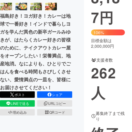
7
円
まちづくり・地域活性化
福島好き！ヨガ好き！カレーは地
球で一番好き！インドで暮らしヨ
CAMPFIRE for Social Good
CAMPFIRE Creation
ガを学んだ異色の新卒ガールみゆ
106%
CAMPFIREふるさと納税
machi-ya
コミュニティ
きが、はたらくカレー好きの皆様
目標金額は
2,000,000円
のために、テイクアウトカレー屋
をオープンしたい！栄養満点、地
支援者数
産地消。なによりも、ひとりでご
262
はんを食べる時間もさびしくさせ
ない、愛情満点の一皿を、皆様に
人
お届けさせてください！
ポスト
シェア
LINEで送る
URLコピー
埋め込み
QRコード
募集終了まで残
り