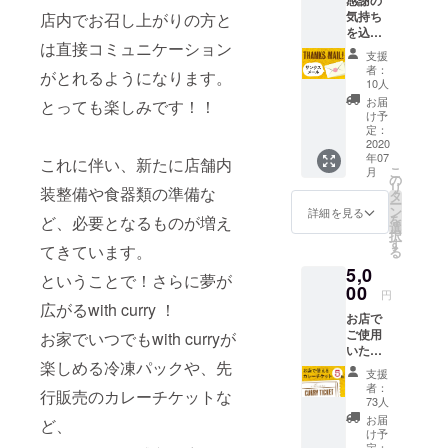
感謝の
気持ち
店内でお召し上がりの方と
を込め
は直接コミュニケーション
てたサ
支援
ンクス
者：
がとれるようになります。
メール
10人
と、オ
お届
とっても楽しみです！！
リジナ
け予
ルス
定：
テッ
2020
年07
カーを
これに伴い、新たに店舗内
こ
月
お届け
の
リ
装整備や食器類の準備な
しま
タ
ー
す。
ン
詳細を見る
を
ど、必要となるものが増え
選
択
す
てきています。
る
5,0
ということで！さらに夢が
00
円
広がるwith curry ！
お店で
ご使用
お家でいつでもwith curryが
いただ
楽しめる冷凍パックや、先
けるモ
支援
バイル
者：
行販売のカレーチケットな
カレー
73人
チケッ
お届
ど、
ト5枚
け予
（7500
定：