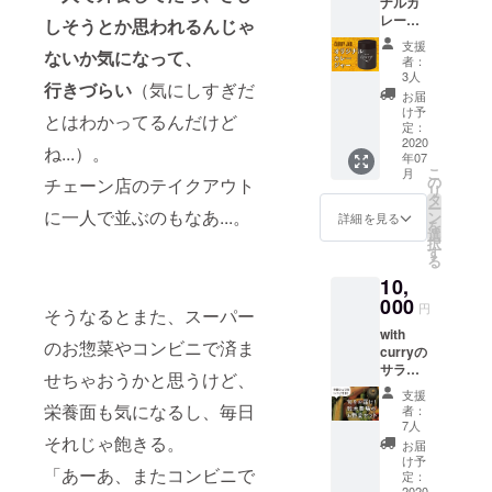
ナルカ
は冷凍
くださ
レー
真空
しそうとか思われるんじゃ
い。 ※
ジャー
パック
指定住
支援
と、心
ないか気になって、
の状態
所へお
者：
を込め
でお届
送りし
3人
行きづらい
（気にしすぎだ
たサン
けしま
ます
お届
クス
す。沸
（送料
け予
とはわかってるんだけど
メー
騰した
定：
込
ル、オ
2020
お湯で
み）。
ね...）。
年07
リジナ
10分ほ
※チケッ
こ
月
ルス
ど温め
の
トの有
チェーン店のテイクアウト
リ
テッ
てから
タ
効期限
ー
カーを
に一人で並ぶのもなあ...。
お召し
ン
は2021
詳細を見る
を
お送り
上がり
選
年8月末
択
しま
くださ
す
までで
る
す。 ※
い。 ※
す。 ※
10,
指定住
カレー
リター
所へお
000
パック
ンは
円
そうなるとまた、スーパー
送りし
は冷凍
2020年
with
ます
の状態
7月1日
のお惣菜やコンビニで済ま
curryの
（送料
で、お
から順
サラダ
込
届けか
次お届
せちゃおうかと思うけど、
に使用
み）。
ら2ヶ月
けを開
支援
する野
※リター
までを
栄養面も気になるし、毎日
始し、
者：
菜を栽
ンは
目安に
7人
2020年
培して
それじゃ飽きる。
2020年
お召し
8月31日
お届
いる郡
7月1日
上がり
け予
までに
「あーあ、またコンビニで
山の農
から順
定：
くださ
お届け
2020