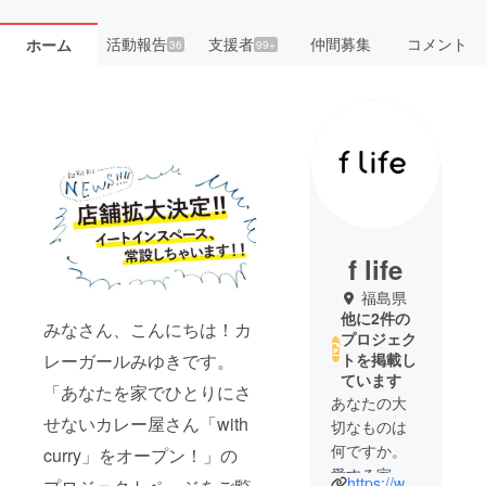
活動報告
支援者
仲間募集
コメント
ホーム
36
99+
f life
福島県
他に2件の
みなさん、こんにちは！カ
プロジェク
レーガールみゆきです。
トを掲載し
ています
「あなたを家でひとりにさ
あなたの大
せないカレー屋さん「with
切なものは
何ですか。
curry」をオープン！」の
愛する家
https://www.f-life.org/