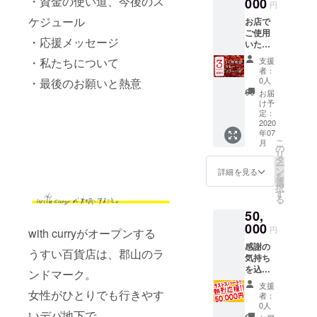
・資金の使い道、今後のス
す。
000
金でお
※リター
けま
円
なりま
支払い
ンは
す。 ※
す。 ※
ケジュール
お店で
くださ
2020年
コロナ
ペアで
ご使用
い。 ※
7月1日
ウイル
のご招
・応援メッセージ
いただ
毎日来
から順
スや天
待です
ける、3
たら約
次お届
・私たちについて
候など
支援
が、お
か月間1
45000
けを開
者：
の事情
ひとり
日1杯カ
円相当
0人
・最後のお願いと熱意
始し、
で開催
様でも
レーモ
（笑）
2020年
お届
不可能
ご来店
バイル
！！ ※
け予
8月31日
となっ
可能で
フリー
定：
フリー
までに
た場
す。そ
パス
2020
パスの
お届け
合、鈴
の場
年07
と、心
有効期
しま
木農場
合、備
こ
月
を込め
の
限は、
す。
の野菜
考欄に
リ
たサン
タ
2020年
セット
必ずそ
ー
クス
ン
8月1日
詳細を見る
+オリジ
の旨を
を
メー
選
から
ナルカ
ご記入
択
ル、オ
す
2020年
レーエ
くださ
る
リジナ
8月31日
コバッ
い。な
50,
ルス
までで
グをお
お、返
テッ
000
す。 ※
円
送りし
with curryがオープンする
金はい
カーを
リター
ます。
たしま
感謝の
お送り
ンは
うすい百貨店は、郡山のラ
その場
せん。
気持ち
しま
2020年
合、返
を込め
す。 ※
ンドマーク。
7月1日
金はい
て、店
フリー
から順
支援
たしま
長みゆ
女性がひとりでも行きやす
パスで
次お届
者：
せん。
きが全
購入で
0人
けを開
いデパ地下で、
力で書
きるの