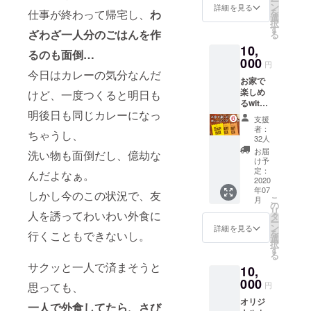
ー
たサン
2020年
ン
詳細を見る
始し、
を
仕事が終わって帰宅し、
わ
クス
7月1日
選
2020年
択
メー
から順
す
8月31日
ざわざ一人分のごはんを作
る
ル、オ
次お届
までに
10,
リジナ
けを開
お届け
るのも面倒…
ルス
000
始し、
しま
円
テッ
2020年
今日はカレーの気分なんだ
す。
お家で
カーを
8月31日
楽しめ
お送り
けど、一度つくると明日も
までに
るwith
しま
お届け
明後日も同じカレーになっ
curryカ
す。 ※
しま
支援
レー真
チケッ
す。
者：
ちゃうし、
空パッ
トで購
32人
ク6食分
入でき
お届
洗い物も面倒だし、億劫な
と、心
るの
け予
を込め
は、カ
定：
んだよなぁ。
たサン
2020
レール
年07
クス
ウ1種
しかし今のこの状況で、友
こ
月
メー
類、ラ
の
リ
ル、オ
人を誘ってわいわい外食に
イス、
タ
ー
リジナ
トッピ
ン
詳細を見る
を
行くこともできないし。
ルス
ング1種
選
択
テッ
類まで
す
る
カーを
です。
サクッと一人で済まそうと
10,
お送り
それ以
しま
000
上は現
円
思っても、
す。 ※
金でお
オリジ
カレー
支払い
一人で外食してたら、さび