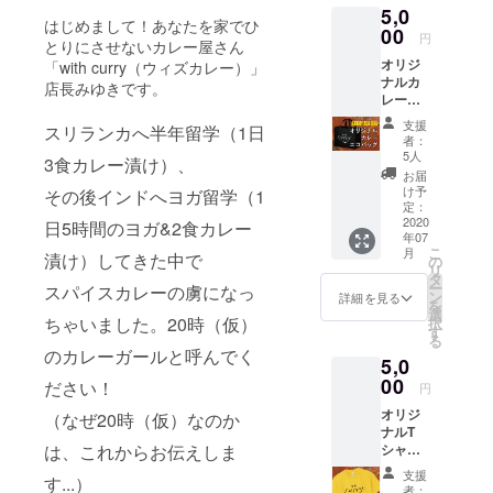
5,0
お送り
それ以
はじめまして！あなたを家でひ
しま
00
上は現
円
とりにさせないカレー屋さん
す。 ※
金でお
オリジ
「with curry（ウィズカレー）」
カレー
支払い
ナルカ
は冷凍
くださ
店長みゆきです。
レーエ
真空
い。 ※
コバッ
パック
チケッ
支援
スリランカへ半年留学（1日
グ、心
の状態
トの有
者：
を込め
でお届
効期限
5人
3食カレー漬け）、
たサン
けしま
は2021
お届
クス
す。沸
年8月末
け予
その後インドへヨガ留学（1
メー
騰した
定：
までで
ル、オ
2020
お湯で
日5時間のヨガ&2食カレー
す。 ※
年07
リジナ
10分ほ
リター
こ
月
漬け）してきた中で
ルス
ど温め
の
ンは
リ
テッ
てから
タ
2020年
ー
スパイスカレーの虜になっ
カーを
お召し
ン
7月1日
詳細を見る
を
お送り
上がり
選
から順
ちゃいました。20時（仮）
択
しま
くださ
す
次お届
る
す。 ※
い。 ※
けを開
のカレーガールと呼んでく
5,0
バッグ
カレー
始し、
サイ
00
パック
ださい！
2020年
円
ズ
は冷凍
8月31日
オリジ
幅：
（なぜ20時（仮）なのか
の状態
までに
ナルT
240mm
で、お
お届け
は、これからお伝えしま
シャ
高
届けか
しま
ツ、心
さ：
ら2ヶ月
す。 ※
支援
す...）
を込め
240mm
までを
災害等
者：