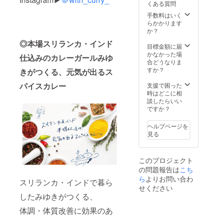
くある質問
毎日来
ん。
たら約
手数料はいく
270,000
らかかります
円相当
か？
（笑）
◎本場スリランカ・インド
！！ ※
目標金額に届
フリー
かなかった場
仕込みのカレーガールみゆ
パスの
合どうなりま
有効期
すか？
きがつくる、元気が出るス
限は、
2020年
パイスカレー
支援で困った
8月1日
時はどこに相
から
談したらいい
2021年
ですか？
1月31日
までで
ヘルプページを
す。 ※
見る
リター
ンは
2020年
このプロジェクト
7月1日
の問題報告は
こち
から順
次お届
ら
よりお問い合わ
スリランカ・インドで暮ら
けを開
せください
始し、
したみゆきがつくる、
2020年
7月31日
体調・体質改善に効果のあ
までに