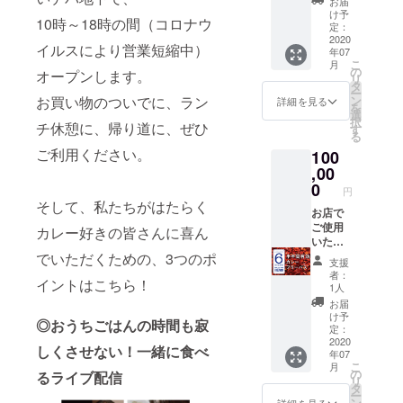
始し、
お届
いた、
は、カ
け予
2020年
10時～18時の間（コロナウ
直筆お
レール
定：
7月31日
手紙
2020
ウ1種
までに
イルスにより営業短縮中）
年07
と、オ
類、ラ
お届け
こ
月
リジナ
イス、
の
オープンします。
しま
リ
ルス
トッピ
タ
す。 ※
ー
テッ
ング1種
お買い物のついでに、ラン
ン
詳細を見る
災害等
を
カー
類まで
選
により
択
チ休憩に、帰り道に、ぜひ
（３
です。
す
営業不
る
枚）を
それ以
可能と
ご利用ください。
100
お届け
上は現
なった
しま
,00
金でお
場合の
す。
支払い
0
払い戻
円
くださ
しは致
そして、私たちがはたらく
お店で
い。 ※
しませ
ご使用
毎日来
カレー好きの皆さんに喜ん
ん。
いただ
たら、
ける、
でいただくための、3つのポ
約
支援
半年間1
135,000
者：
イントはこちら！
日1杯カ
円相当
1人
レーモ
（笑）
お届
バイル
！！ ※
け予
◎おうちごはんの時間も寂
フリー
フリー
定：
パス
2020
パスの
しくさせない！一緒に食べ
年07
と、心
有効期
こ
月
を込め
限は、
の
るライブ配信
リ
たサン
2020年
タ
ー
クス
8月1日
ン
詳細を見る