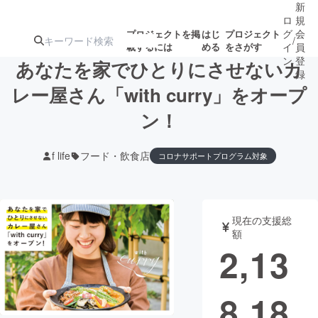
新
ロ
規
グ
会
プロジェクトを掲
はじ
プロジェクト
/
載するには
める
をさがす
イ
員
ン
登
あなたを家でひとりにさせないカ
録
レー屋さん「with curry」をオープ
ン！
人気のプロ
注目のリ
注目の新着プロ
募集終了が近いプ
もうすぐ公開
ジェクト
ターン
ジェクト
ロジェクト
されます
f life
フード・飲食店
コロナサポートプログラム対象
アート・写真
音楽
現在の支援総
テクノロジー・ガジェット
ゲーム・サ
額
2,13
映像・映画
書籍・雑誌
8,18
ビジネス・起業
チャレンジ