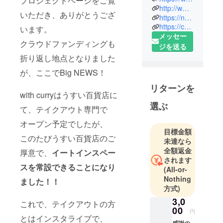
プロジェクトページをご覧
族、気の置
http://www.f-sake.com/
いただき、ありがとうござ
けない友
https://note.com/flife/
https://crowdfundinglab.net/
人、思い出
います。
メッセー
の詰まった
クラウドファンディングも
ジを送る
ふるさと。
折り返し地点となりました
あなたには
あなたの大
が、ここでBig NEWS！
切がある。
リターンを
あなたがあ
with curryはうすい百貨店に
なたの“大
選ぶ
て、テイクアウト専門で
切”を“大
オープン予定でしたが、
切”にするた
目標金額
めのお手伝
このたびうすい百貨店のご
未達なら
い。
全額返金
厚意で、
イートインスペー
それをする
されます
スを常設できることになり
(All-or-
のが私たちf
Nothing
ました！！
lifeです。
方式)
3,0
これで、テイクアウトの方
00
円
とはインスタライブで、