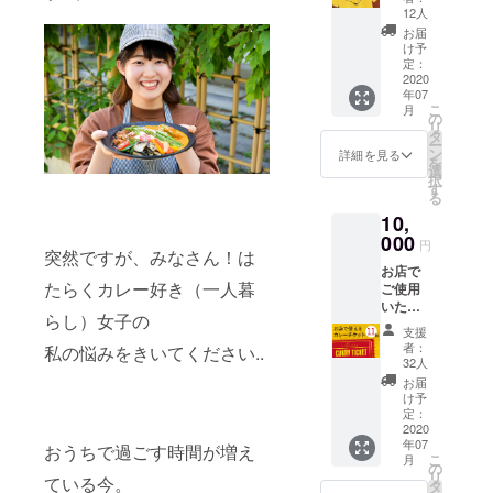
たサン
持ち
目安に
12人
により
クス
手：
お召し
営業不
お届
メー
25mm
上がり
け予
可能と
ル、オ
×350m
定：
くださ
なった
リジナ
2020
m マ
い。 ※
場合の
年07
ルス
チ：
カレー
払い戻
こ
月
テッ
150mm
の
は2種類
しは致
リ
カーを
※指定住
タ
こちら
しませ
ー
お送り
所へお
ン
でラン
詳細を見る
ん。
を
しま
送りし
選
ダムに
択
す。 ※
ます
す
選び、
る
サイズ
（送料
お届け
10,
を必ず
込
しま
お選び
000
み）。
す。 ※
円
突然ですが、みなさん！は
くださ
※リター
指定住
お店で
い。男
ンは
所へお
たらくカレー好き（一人暮
ご使用
女兼用
2020年
送りし
いただ
サイズ
7月1日
ます
らし）女子の
けるモ
です。
から順
（送料
支援
バイル
※指定住
次お届
込
者：
私の悩みをきいてください..
カレー
所へお
けを開
32人
み）。
チケッ
送りし
始し、
※リター
お届
ト11枚
ます
2020年
け予
ンは
（16,50
（送料
定：
8月31日
2020年
0円相
2020
込
までに
7月1日
年07
当）
み）。
おうちで過ごす時間が増え
お届け
から順
こ
月
と、心
※リター
の
しま
次お届
リ
ている今。
を込め
ンは
タ
す。
けを開