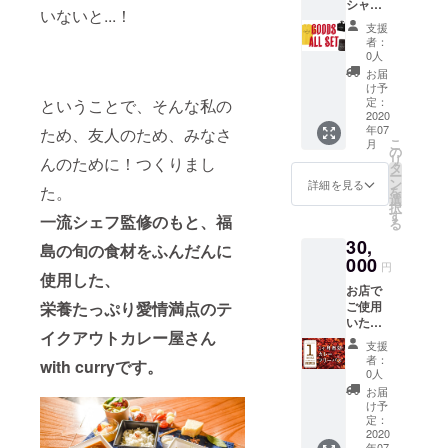
シャ
めたサ
ルス
一食分
いないと...！
ツ、オ
ンクス
テッ
＝1合で
支援
リジナ
メー
カーを
す。 ※
者：
ルカ
ル、オ
お送り
0人
指定住
レーエ
リジナ
しま
所へお
お届
コバッ
ルス
す。 ※
け予
送りし
グ、オ
テッ
定：
ということで、そんな私の
会場は
ます
リジナ
2020
カーを
中田
（送料
年07
ルカ
ため、友人のため、みなさ
お送り
シェフ
込
こ
月
レー
しま
の
の営む
み）。
リ
んのために！つくりまし
ジャー
す。 ※
タ
フラン
※リター
ー
とオリ
日程は8
ン
ス料理
詳細を見る
ンは
た。
を
ジナル
月9日
選
店「な
2020年
択
ステッ
（日）
す
か田」
7月1日
一流シェフ監修のもと、福
る
カー、
お昼、
となり
から順
30,
心を込
集合場
ます
島の旬の食材をふんだんに
次お届
めたサ
000
所は株
（福島
けを開
円
ンクス
使用した、
式会社
県郡山
始し、
お店で
メール
エフラ
市清水
2020年
ご使用
栄養たっぷり愛情満点のテ
をお送
イフオ
台1-
8月31日
いただ
りしま
フィス
6）。 ※
までに
イクアウトカレー屋さん
ける、1
す。 ※
（福島
ご希望
お届け
支援
か月間1
オリジ
県郡山
の日に
者：
しま
with curryです。
日1杯カ
ナルT
市方八
0人
ちを、
す。
レーモ
シャツ
町2-8-
（8月23
お届
バイル
のサイ
16 f life
け予
日、9月
フリー
ズを必
定：
base）
6日、13
パス
2020
ずお選
です。
日、20
年07