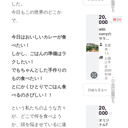
を
レーペ
騰した
した。
選
択
アラン
お湯で
す
る
今日もこの世界のどこか
チコー
10分ほ
20,
スにご
ど温め
で、
残り4
招待し
000
てから
円
ます！
お召し
with
普段は
上がり
curryの
ディ
くださ
今日はおいしいカレーが食
サラダ
ナーの
い。 ※
に使用
みの営
カレー
べたい！
支援
する野
業です
パック
者：
菜を栽
が、今
しかし、ごはんの準備はラ
は冷凍
1人
培する
回は特
の状態
お届
クしたい！
郡山の
別にラ
で、お
け予
農家・
ンチ
定：
届けか
でもちゃんとした手作りの
鈴木農
2020
コース
ら2ヶ月
年08
場さん
をご用
までを
もの食べたい！
こ
月
の畑
意して
の
目安に
リ
で、収
いただ
タ
お召し
とにかくひとりでごはん食
ー
穫体験&
きま
ン
上がり
詳細を見る
を
カレー
す。ま
選
べるのさびしい！！
くださ
択
ランチ
た、心
す
い。 ※
る
イベン
を込め
カレー
20,
トにご
という私たちのような方々
たサン
は3種類
招待し
000
クス
お届け
円
が、どこで何を食べよう
ます。
メー
しま
オリジ
また、
ル、オ
す。 ※
か、頭を悩ませているに違
ナルT
心を込
リジナ
お米は