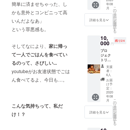
家・鈴
次お届
い。 ※
しま
簡単に済ませちゃった、し
年08
木農場
けを開
カレー
す。 ※
こ
月
さんの
始し、
の
は2種類
災害等
かも意外とコンビニって高
リ
旬の野
2020年
タ
以上を
により
ー
菜セッ
8月31日
ン
こちら
詳細を見る
いんだよなあ」
営業不
を
トと、
までに
選
でラン
可能と
択
心を込
お届け
という罪悪感も。
す
ダムに
なった
る
めたサ
しま
選び、
場合の
10,
ンクス
す。
お届け
払い戻
残り24
メー
000
しま
しは致
円
そしてなにより、
家に帰っ
ル、オ
す。 ※
しませ
プロ
リジナ
指定住
ん。
て一人でごはんを食べてい
ジェク
ルス
所へお
トリー
テッ
送りし
るのって、さびしい...
ダーみ
カーを
ます
支援
ゆき
お届け
youtubeがお友達状態でごは
（送料
者：
と、
しま
6人
込
zoomで
す。み
ん食べてるよ、今日も…。
み）。
お届
オンラ
ゆきが
け予
※リター
インサ
感動し
定：
ンは
シごは
2020
た福島
2020年
年08
ん会し
の野菜
7月1日
こ
月
ましょ
を、ご
の
から順
リ
こんな気持ちって、私だ
う！プ
自宅で
タ
次お届
ー
ラス、
ぜひ味
ン
詳細を見る
けを開
け！？
を
心を込
わって
選
始し、
択
めたサ
くださ
す
2020年
る
ンクス
い！中
8月31日
メー