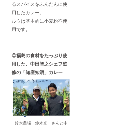
るスパイスをふんだんに使
お届け
しま
用したカレー。
す。 ※
災害等
ルウは基本的に小麦粉不使
により
営業不
用です。
可能と
なった
場合の
払い戻
しは致
◎福島の食材をたっぷり使
しませ
ん。
用した、中田智之シェフ監
修の「知産知消」カレー
鈴木農場・鈴木光一さんと中