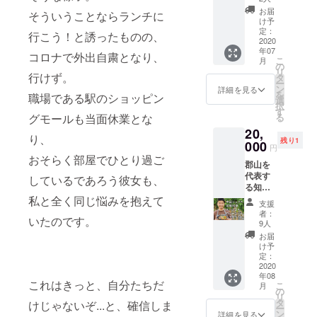
できま
レー
せん。
お届
そういうことならランチに
パッ
け予
配送不
ク・お
定：
可日に
行こう！と誘ったものの、
米・冷
2020
よる変
年07
凍の
コロナで外出自粛となり、
更はご
こ
月
トッピ
の
対応い
リ
ングを3
行けず。
タ
たしま
ー
食分、
ン
詳細を見る
す。備
を
職場である駅のショッピン
心を込
選
考欄に
択
めたサ
す
ご記入
る
グモールも当面休業とな
ンクス
くださ
20,
メー
い。 ※
り、
残り1
ル、オ
000
リター
円
リジナ
おそらく部屋でひとり過ご
ンは
郡山を
ルス
2020年
代表す
テッ
しているであろう彼女も、
8月から
る知産
カーを
順次お
知消レ
私と全く同じ悩みを抱えて
お送り
届けを
支援
ストラ
しま
者：
開始
いたのです。
ン「な
す。 ※
9人
し、9月
か田」
カレー
お届
末まで
の中田
は冷凍
け予
にお届
智之
真空
定：
けいた
シェフ
2020
パック
しま
年08
によ
の状態
す。
これはきっと、自分たちだ
こ
月
る、ス
でお届
の
リ
ペシャ
けしま
タ
けじゃないぞ...と、確信しま
ー
ルカ
す。沸
ン
詳細を見る