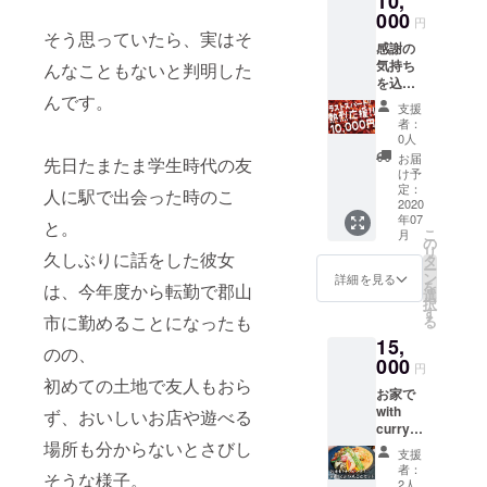
10,
田シェ
までに
ル、オ
000
フの、
お届け
円
リジナ
野菜を
そう思っていたら、実はそ
しま
感謝の
ルス
おいし
す。
気持ち
テッ
んなこともないと判明した
く食べ
を込め
カーを
るスペ
んです。
て、店
お送り
シャル
支援
長みゆ
しま
レシピ
者：
きが全
す。 ※
付
0人
力で書
みゆき
き！！
お届
先日たまたま学生時代の友
いた、
は、カ
※指定住
け予
直筆お
レー以
定：
所へ発
人に駅で出会った時のこ
手紙
2020
外だ
送いた
年07
と、オ
と、餃
と。
します
こ
月
リジナ
子とな
の
（送料
リ
ルス
久しぶりに話をした彼女
す味噌
タ
込
ー
テッ
炒めが
ン
み）。
詳細を見る
を
は、今年度から転勤で郡山
カー
好きで
選
※画像は
択
（１
す。 ※
す
イメー
市に勤めることになったも
る
枚）を
日時は
ジで
15,
お届け
ご相談
す。野
のの、
しま
000
のうえ
菜は、
円
す。
決定し
何が届
初めての土地で友人もおら
お家で
ます。
くかお
with
ず、おいしいお店や遊べる
楽しみ
curryが
です。
丸ごと
場所も分からないとさびし
※配送日
支援
楽しめ
指定は
者：
そうな様子。
る、カ
2人