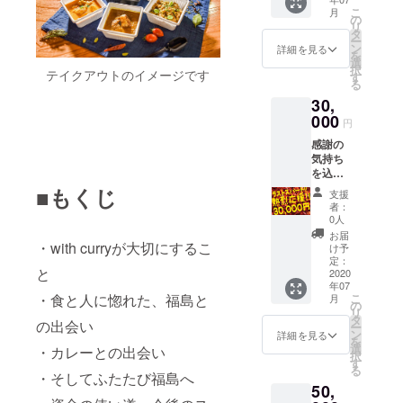
と、心
びくだ
この日
日、27
こ
月
を込め
さい。
の
程にご
日）の
リ
たサン
サイズ
タ
参加可
中から3
ー
クス
は男女
ン
能な方
詳細を見る
つまで
を
メー
兼用で
選
のみお
お選び
択
テイクアウトのイメージです
ル、オ
す。 ※
す
申し込
のう
る
リジナ
バッグ
みくだ
え、備
30,
ルス
サイ
さい。
考欄に
テッ
000
ズ
※スケ
必ずご
円
カーを
幅：
ジュー
記入く
感謝の
お送り
240mm
ル詳細
ださ
気持ち
しま
高
は後日
い。 ※
を込め
す。 ※
さ：
ご連絡
コース
て、店
フリー
■もくじ
240mm
させて
料理と
支援
長みゆ
パスで
持ち
いただ
者：
なりま
きが全
購入で
手：
0人
きま
す。内
力で書
きるの
25mm
す。 ※
お届
容：前
いた、
・with curryが大切にするこ
は、カ
×350m
け予
ご自身
菜数
直筆お
レール
定：
m マ
で収穫
皿、メ
と
手紙
2020
ウ1種
チ：
した野
インカ
年07
と、オ
類、ラ
150mm
菜に加
レー、
・食と人に惚れた、福島と
こ
月
リジナ
イス、
の
※指定住
え、お
デザー
リ
ルス
トッピ
タ
所へお
土産の
の出会い
ト ※ド
ー
テッ
ング1種
ン
送りし
詳細を見る
野菜
リンク
を
カー（2
類まで
選
ます
・カレーとの出会い
セット
をご注
択
枚）を
です。
す
（送料
をお持
文の場
る
お届け
・そしてふたたび福島へ
それ以
込
ち帰り
合、別
50,
しま
上は現
み）。
いただ
料金と