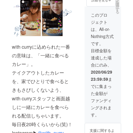
を
メー
から
選
択
ル、オ
2020年
す
る
リジナ
10月31
このプロ
ルス
日まで
ジェクト
テッ
です。
カーを
※リター
は、All-or-
お送り
ンは
Nothing方式
しま
2020年
す。 ※
7月1日
です。
with curryに込められた一番
フリー
から順
目標金額を
パスで
次お届
の意味は、「一緒に食べる
購入で
けを開
達成した場
きるの
始し、
カレー」。
合にのみ、
は、カ
2020年
レール
7月31日
2020/06/29
テイクアウトしたカレー
ウ1種
までに
23:59:59
ま
類、ラ
お届け
を、家でひとりで食べると
イス、
しま
でに集まっ
きもさびしくないよう、
トッピ
す。 ※
た金額が
ング1種
災害等
with curryスタッフと画面越
類まで
により
ファンディ
です。
営業不
しに一緒にカレーを食べら
ングされま
それ以
可能と
上は現
なった
す。
れる配信しちゃいます。
金でお
場合の
支払い
払い戻
毎日夜20時くらいから(笑)！
くださ
しは致
支援に関するよ
い。 ※
Instagram▶
＠with_curry_
しませ