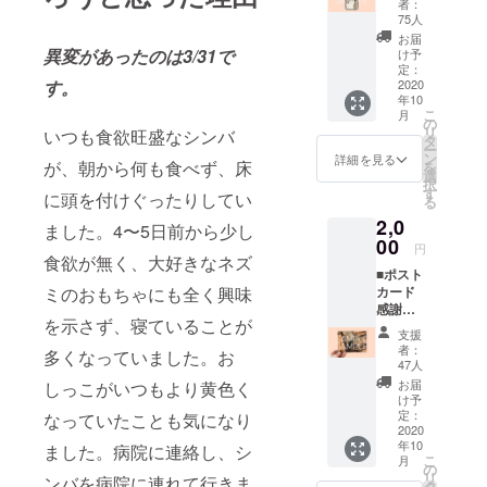
す。
者：
待受画
75人
像デー
お届
タをお
異変があったのは3/31で
け予
送りさ
定：
せてい
2020
す。
年10
ただき
こ
月
ます。
の
リ
いつも食欲旺盛なシンバ
・待受
タ
ー
画像
ン
詳細を見る
が、朝から何も食べず、床
を
データ1
選
択
点 ※
す
に頭を付けぐったりしてい
る
メール
2,0
でお送
ました。4〜5日前から少し
りさせ
00
円
ていた
食欲が無く、大好きなネズ
■ポスト
だきま
カード
ミのおもちゃにも全く興味
す。 ※
感謝の
送付以
を示さず、寝ていることが
気持ち
外の目
支援
を込め
的で使
者：
多くなっていました。お
て、ポ
用する
47人
スト
ことは
お届
しっこがいつもより黄色く
カード
ありま
け予
をお送
せん。
定：
なっていたことも気になり
りさせ
2020
年10
ていた
ました。病院に連絡し、シ
こ
月
だきま
の
リ
ンバを病院に連れて行きま
す。 ・
タ