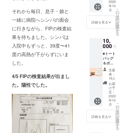
りさせ
2020
テッ
年10
ていた
カー ・
こ
月
それから毎日、息子・娘と
だきま
コース
の
リ
す。 ・
ター ※
タ
一緒に病院へシンバの面会
ー
お礼の
ご指定
ン
詳細を見る
を
おてが
の住所
選
に行きながら、FIPの検査結
択
み ・
へお送
す
る
トート
りさせ
果を待ちました。シンバは
10,
バッグ
ていた
※ご指定
000
入院中もずっと、39度〜41
だきま
円
の住所
す。 ※
■トート
度の高熱が下がらずにいま
へお送
送付以
バッグ
りさせ
外の目
した。
＆ポス
ていた
的で使
トカー
だきま
用する
支援
ド 感謝
す。 ※
ことは
者：
4/5 FIPの検査結果が出まし
の気持
送付以
ありま
19人
ちを込
外の目
せん。
お届
た。陽性でした。
めて、
的で使
け予
トート
用する
定：
バッグ
2020
ことは
年10
＆ポス
ありま
こ
月
トカー
せん。
の
リ
ドをお
タ
ー
送りさ
ン
詳細を見る
を
せてい
選
択
ただき
す
る
ます。