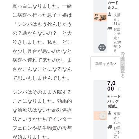
カード
み ・ポ
真っ白になりました。一緒
＆ス
スト
テッ
カード1
に病院へ行った息子・娘は
支援
カー＆
点 ・ス
者：
コース
テッ
「シンバはもう死んじゃう
31人
ター 感
カー ※
お届
の？助からないの？」と大
謝の気
ご指定
け予
持ちを
の住所
定：
泣きしました。私も、どこ
込め
2020
へお送
年10
て、ポ
りさせ
か少し具合が悪いのかなと
こ
月
スト
ていた
の
リ
カード
だきま
タ
病院へ連れて来たのが、ま
ー
＆ス
す。 ※
ン
詳細を見る
を
テッ
送付以
選
さかこんなことになるなん
択
カー＆
外の目
す
る
コース
て思いもしませんでした。
的で使
7,0
ターを
用する
お送り
00
ことは
円
シンバはそのまま入院する
させて
ありま
■トート
いただ
せん。
ことになりました。効果的
バッグ
きま
感謝の
す。 ・
な治療法はないため対処療
気持ち
お礼の
支援
を込め
おてが
者：
法というかたちでインター
て、
み ・ポ
25人
トート
スト
フェロンや抗生物質の投与
お届
バッグ
カード1
け予
をお送
が始まりました。
点 ・ス
定：