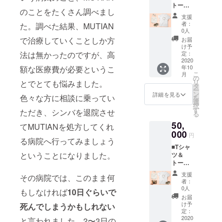
トート
XLより
※備考欄
のことをたくさん調べまし
バッグ
お選び
にサイ
支援
＆コー
くださ
ズを明
者：
た。調べた結果、MUTIAN
スター
い） ・
記くだ
0人
感謝の
トート
さい。
で治療していくことしか方
お届
気持ち
バッグ
け予
を込め
法は無かったのですが、高
※ご指定
定：
て、T
2020
の住所
年10
額な医療費が必要というこ
シャツ
へお送
こ
月
＆トー
りさせ
の
リ
とでとても悩みました。
トバッ
ていた
タ
ー
グ＆
だきま
ン
詳細を見る
色々な方に相談に乗ってい
を
コース
す。 ※
選
択
ターを
送付以
す
ただき、シンバを退院させ
る
お送り
外の目
50,
させて
的で使
てMUTIANを処方してくれ
いただ
000
用する
円
る病院へ行ってみましょう
きま
ことは
■Tシャ
す。 ・
ありま
ということになりました。
ツ＆
お礼の
せん。
トート
おてが
※備考欄
バッグ
み ・T
にサイ
支援
その病院では、このまま何
＆コー
シャツ
ズを明
者：
スター
（S・
記くだ
0人
もしなければ
10日ぐらいで
＆ポス
M・L・
さい。
お届
トカー
XLより
け予
死んでしまうかもしれない
ド 感謝
お選び
定：
の気持
2020
くださ
と言われました。2〜3日の