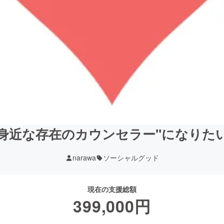
"身近な存在のカウンセラー"になりた
narawa
ソーシャルグッド
現在の支援総額
399,000
円