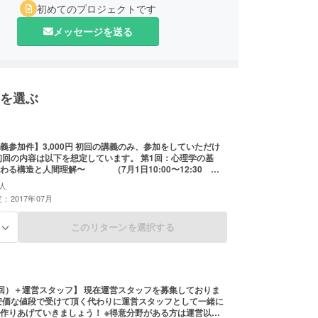
初めてのプロジェクトです
メッセージを送る
を選ぶ
義参加件】3,000円 初回の講義のみ、参加をしていただけ
の内容は以下を想定しています。 第1回：心理学の基
わる構造と人間理解〜 （7月1日10:00〜12:30 @
人
：2017年07月
このリターンを選択する
る
タッフ】 現在運営スタッフを募集しておりま
安価な値段で受けて頂く代わりに運営スタッフとして一緒に
ていきましょう！ ※得意分野がある方は運営以外