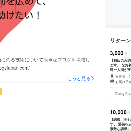
リターン
3,000
円
談にのる技術について簡単なブログを掲載し
【初回のみ講
ます。 なお初回
yjapan.com/
礎〜人間が変
新宿近辺）
支援者：0
もっと見る
お届け予定
詳細を見
10,000
円
【講義（全8回）＋運営ス
す。 講義を
素敵な講義に作りあげ