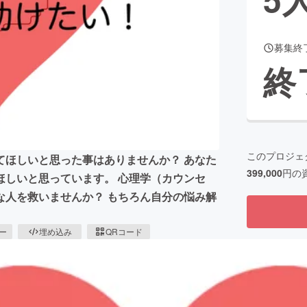
募集終
CAMPFIRE for Social Good
CAMPFIRE Creation
終
CAMPFIREふるさと納税
machi-ya
コミュニティ
このプロジェ
てほしいと思った事はありませんか？ あなた
399,000
円の
ほしいと思っています。 心理学（カウンセ
な人を救いませんか？ もちろん自分の悩み解
ピー
埋め込み
QRコード