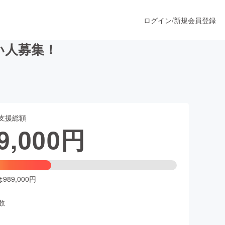
ログイン
/
新規会員登録
い人募集！
うすぐ公開されます
支援総額
プロダクト
9,000
円
ファッション
スポーツ
89,000円
数
ア
ソーシャルグッド
人