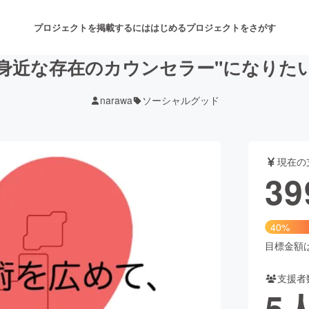
プロジェクトを掲載するには
はじめる
プロジェクトをさがす
"身近な存在のカウンセラー"になりた
narawa
ソーシャルグッド
注目のリターン
注目の新着プロジェクト
募集終了が近いプロジェクト
も
現在の
音楽
舞台・パフォーマンス
39
ゲーム・サービス開発
フード・飲食店
40%
書籍・雑誌出版
アニメ・漫画
目標金額は9
支援者
チャレンジ
ビューティー・ヘルスケ
5