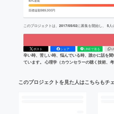
40
%達成
目標金額
989,000
円
このプロジェクトは、
2017/05/02
に募集を開始し、
5
人
ポスト
シェア
LINEで送る
U
辛い時、苦しい時、悩んでいる時、誰かに話を聞
ています。 心理学（カウンセラーの聴く技術、
このプロジェクトを見た人はこちらもチ