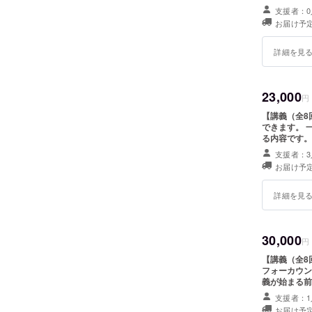
の方法での
支援者：0
ような方法で
お届け予定
詳細を見
23,000
円
【講義（全8
できます。 
る内容です。 ▼講義内容 第1回：心理学の基礎〜人間が変わる構造
間理解〜 第
支援者：3
乗り相手に満
お届け予定
リング 第6
とめ ※1回
詳細を見
30,000
円
【講義（全8回）
フォーカウンセリングを
義が始まる前
うに学ぶべき
支援者：1
く、個別の悩
お届け予定