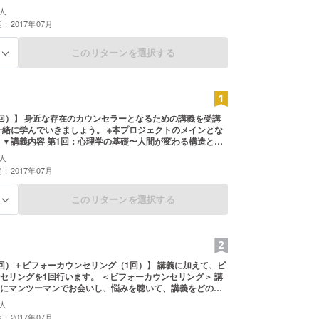
ご協力を可能です。 その場合はお送りするメールにてどの
人
ご協力をいただけるかご提案ください。
：2017年07月
このリターンを選択する
る
回）】 身近な存在のカウンセラーとなるための講義を受講
一緒に学んでいきましょう。 ※本プロジェクトのメインとな
と人
2回：傾聴〜聴くこと、頼られること〜 第3回：相談〜相談に
人
足してもらうには〜 第4回：認知療法 第5回：実践カウンセ
：2017年07月
回：実践コーチング 第7回：実践コンサルティング 第8回：ま
あたり2,875円
このリターンを選択する
る
＋ビフォーカウンセリング（1回）】 講義に加えて、ビ
1回行います。 ＜ビフォーカウンセリング＞ 講
にマンツーマンでお会いし、悩みを聴いて、講義をどのよ
かをサポート致します。 講義の学びの質が上がるだけでな
人
みを解決するのに役立つ書籍などのご紹介も致します。
：2017年07月