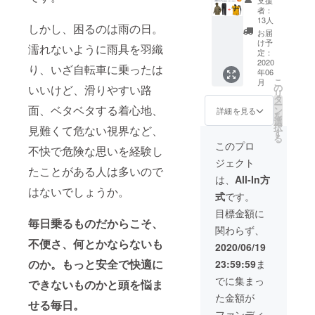
支援
カー
7,000円
ように
者：
（マッ
（1,760
努めま
13人
しかし、困るのは雨の日。
シュ
円
す。期
お届
ルーム
OFF）
待して
け予
濡れないように雨具を羽織
／上下
本アイ
定：
お待ち
セッ
2020
テム
くださ
り、いざ自転車に乗ったは
年06
ト）+
は、梅
い！
こ
月
ピラル
雨に向
の
いいけど、滑りやすい路
リ
ク 防水
けた限
タ
ー
バック
面、ベタベタする着心地、
定セッ
ン
詳細を見る
を
（イエ
トとな
選
択
見難くて危ない視界など、
ロー）
りま
す
る
セット
す。 プ
このプロ
不快で危険な思いを経験し
【先着
ロジェ
ジェクト
70名様
クト終
たことがある人は多いので
限定】
了後、
は、
All-In方
20％OF
数日で
はないでしょうか。
式
です。
F！
お届け
8,760
できる
目標金額に
円
毎日乗るものだからこそ、
ように
関わらず、
→
努めま
不便さ、何とかならないも
7,000円
す。期
2020/06/19
（1,760
待して
のか。もっと安全で快適に
23:59:59
ま
円
お待ち
OFF）
くださ
でに集まっ
できないものかと頭を悩ま
本アイ
い！
た金額が
テム
せる毎日。
は、梅
ファンディ