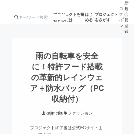
新
ロ
規
グ
会
プロジェクトを掲
はじ
プロジェクト
/
載するには
める
をさがす
イ
員
ン
登
録
人気のプロ
注目のリ
注目の新着プロ
募集終了が近いプ
もうすぐ公開
雨の自転車を安全
ジェクト
ターン
ジェクト
ロジェクト
されます
に！特許フード搭載
の革新的レインウェ
アート・写真
音楽
ア＋防水バッグ（PC
テクノロジー・ガジェット
収納付）
ゲーム・サ
映像・映画
書籍・雑誌
kajimeiku
ファッション
プロジェクト終了後は公式ECサイトよ
ビジネス・起業
チャレンジ