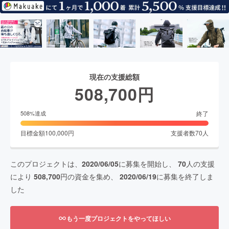
現在の支援総額
508,700
円
終了
508
%達成
目標金額
100,000
円
支援者数
70
人
このプロジェクトは、
2020/06/05
に募集を開始し、
70
人の支援
により
508,700
円の資金を集め、
2020/06/19
に募集を終了しま
した
もう一度プロジェクトをやってほしい