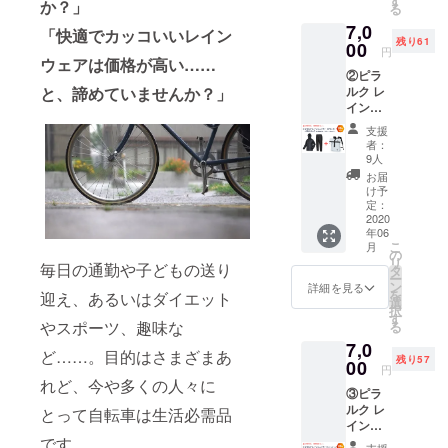
す
か？」
雨の日の不
る
セット
快感や、視
7,0
【先着
「快適でカッコいいレイン
残り61
70名様
00
界が悪くな
円
限定】
ウェアは価格が高い……
る危険など
②ピラ
20％OF
と、諦めていませんか？」
ルク レ
が避けられ
F！
イン
8,760
ないもので
シェイ
円
支援
あります
カー
→
者：
（ブ
7,000円
が、そうし
9人
ラック
（1,760
お届
た不満を少
／上下
円
け予
しでも改善
セッ
OFF）
定：
ト）+
2020
本アイ
するための
年06
ピラル
テム
こ
方法を模索
月
ク 防水
は、梅
の
リ
毎日の通勤や子どもの送り
バック
し、研究を
雨に向
タ
ー
（ホワ
けた限
ン
詳細を見る
重ねた結
を
迎え、あるいはダイエット
イト）
定セッ
選
択
果、この度
セット
トとな
す
やスポーツ、趣味な
る
【先着
りま
画期的な製
7,0
70名様
す。 プ
ど……。目的はさまざまあ
品の開発に
残り57
限定】
00
ロジェ
円
至りまし
20％OF
クト終
れど、今や多くの人々に
③ピラ
F！
了後、
た。
ルク レ
8,760
とって自転車は生活必需品
数日で
イン
円
お届け
です。
シェイ
→
できる