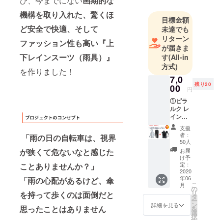
び、今までにない
画期的な
作りから始
機構を取り入れた、驚くほ
まり、そこ
目標金額
ど安全で快適、そして
から現在に
未達でも
リターン
いたるま
ファッション性も高い『上
が届きま
で、レイン
下レインスーツ（雨具）』
す
(All-in
ウェア・
方式)
を作りました！
ワーキング
7,0
ウェア・
残り20
00
円
バッグ等を
①ピラ
自社で企画
ルク レ
から開発・
イン
シェイ
製造・販売
支援
カー
者：
までをトー
「雨の日の自転車は、視界
（ホワ
50人
タルに行っ
イト／
が狭くて危ないなと感じた
お届
上下
てきまし
け予
セッ
定：
ことありませんか？」
た。
ト）+
2020
年06
「雨の心配があるけど、傘
ピラル
こ
月
ク 防水
の
生活の中で
リ
を持って歩くのは面倒だと
バック
タ
ー
欠かせない
（ブ
ン
詳細を見る
思ったことはありません
を
ラッ
自転車は、
選
択
ク）