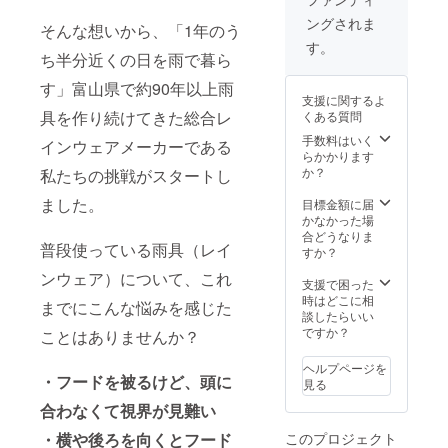
雨に向
ングされま
けた限
そんな想いから、「1年のう
定セッ
す。
ち半分近くの日を雨で暮ら
トとな
りま
す」富山県で約90年以上雨
す。 プ
支援に関するよ
ロジェ
具を作り続けてきた総合レ
くある質問
クト終
了後、
手数料はいく
インウェアメーカーである
数日で
らかかります
お届け
か？
私たちの挑戦がスタートし
できる
ように
ました。
目標金額に届
努めま
かなかった場
す。期
合どうなりま
普段使っている雨具（レイ
待して
すか？
お待ち
ンウェア）について、これ
くださ
支援で困った
い！
時はどこに相
までにこんな悩みを感じた
談したらいい
ですか？
ことはありませんか？
ヘルプページを
・フードを被るけど、頭に
見る
合わなくて視界が見難い
・横や後ろを向くとフード
このプロジェクト