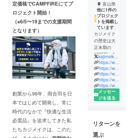
定価格でCAMPFIREにてプ
富山県
他に1件の
ロジェクト開始！
プロジェク
（※6/5〜19までの支援期間
トを掲載し
ています
となります）
カジメイク
の歴史は大
正末期の
1925年、1年
kajimeiku_jp
のうち半分
https://www.ametohare.jp/
以上を雨と
https://www.instagram.com/ametohare_jp/
https://www.facebook.com/ametohare/
共に生きる
https://www.facebook.com/kajimeiku
富山県高岡
https://www.kajimeiku.co.jp/
市で、雨を
メッセー
創業から96年、雨合羽を日
よく知る私
ジを送る
たちだから
本ではじめて開発し、常に
こそ作れ
時代のなかで『快適な生活
る“快適な生
必需品』を追求してきた私
活必需品”の
リターンを
提供を目指
たちカジメイクは、このた
選ぶ
して、番傘