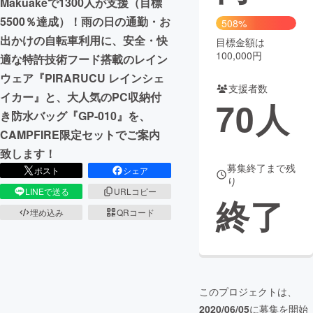
Makuakeで1300人が支援（目標
5500％達成）！雨の日の通勤・お
508%
出かけの自転車利用に、安全・快
目標金額は
100,000円
適な特許技術フード搭載のレイン
ウェア『PIRARUCU レインシェ
支援者数
イカー』と、大人気のPC収納付
70
人
き防水バッグ『GP-010』を、
CAMPFIRE限定セットでご案内
致します！
募集終了まで残
ポスト
シェア
り
LINEで送る
URLコピー
終了
埋め込み
QRコード
このプロジェクトは、
2020/06/05
に募集を開始