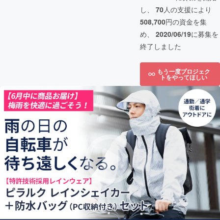
し、
70
人の支援により
508,700
円の資金を集
め、
2020/06/19
に募集を
終了しました
もう一度プロジェク
トをやってほしい