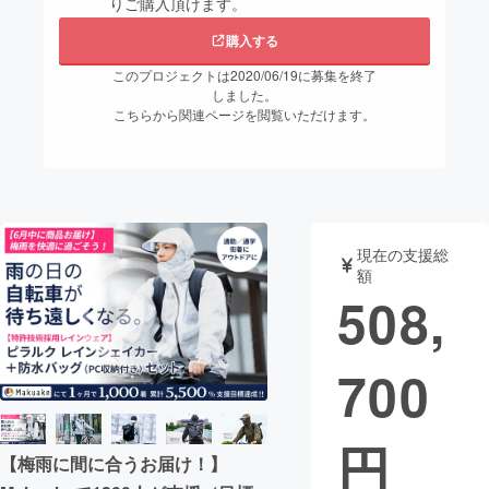
りご購入頂けます。
まちづくり・地域活性化
購入する
このプロジェクトは2020/06/19に募集を終了
しました。
CAMPFIRE for Social Good
CAMPFIRE Creation
こちらから関連ページを閲覧いただけます。
CAMPFIREふるさと納税
machi-ya
コミュニティ
現在の支援総
額
508,
700
円
【梅雨に間に合うお届け！】