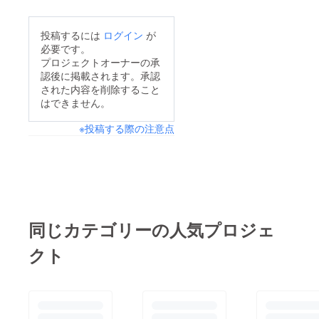
つき売り切れましたぬ
販売となります。 ②
いぐるみ：【カムイサ
販売個数は各50セット
投稿するには
ログイン
が
ウルスリアルver.と
必要です。
ずつです。 ③出荷は
ファンタジーキーホル
プロジェクトオーナーの承
9月を予定していま
認後に掲載されます。承認
ダーのセット 】【ホ
す。引き続きのご支
された内容を削除すること
ベツアラキリュウと
はできません。
援、よろしくお願いい
キーホルダーのセット
たします！！カムイサ
※投稿する際の注意点
】の追加販売が決定し
ウルスファンタジー
ました！！注意事項が
ver.とファンタジー
ございますので、ご確
キーホルダーのセット
認のうえ、ご支援をお
ティラノサウルスと
願いします。 ①定価
キーホルダーのセット
販売となります。 ②
同じカテゴリーの人気プロジェ
販売個数は各50セット
クト
ずつです。 ③出荷は
9月を予定していま
す。引き続きのご支
援、よろしくお願いい