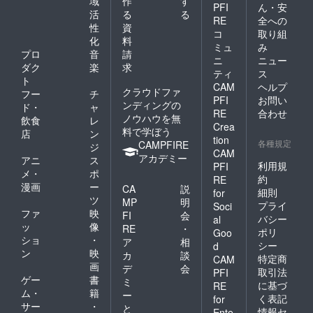
域
作
す
PFI
ん・安
活
る
る
RE
全への
性
資
コ
取り組
化
料
ミュ
み
プロ
音
請
ニ
ニュー
ダク
楽
求
ティ
ス
ト
CAM
ヘルプ
クラウドファ
フー
チ
PFI
お問い
ンディングの
ド・
ャ
RE
合わせ
ノウハウを無
飲食
レ
Crea
料で学ぼう
店
ン
tion
各種規定
CAMPFIRE
ジ
CAM
アカデミー
アニ
ス
利用規
PFI
メ・
ポ
約
RE
漫画
ー
CA
説
細則
for
ツ
MP
明
プライ
Soci
ファ
映
FI
会
バシー
al
ッ
像
RE
・
ポリ
Goo
ショ
・
ア
相
シー
d
ン
映
カ
談
特定商
CAM
画
デ
会
取引法
PFI
ゲー
書
ミ
に基づ
RE
ム・
籍
ー
く表記
for
サー
・
と
情報セ
Ente