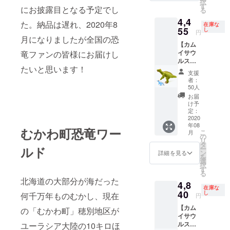
択
を得
す
にお披露目となる予定でし
る
て、初
4,4
回限定
た。納品は遅れ、2020年8
在庫な
分は完
55
し
円
売とな
月になりましたが全国の恐
【カム
りまし
イサウ
竜ファンの皆様にお届けし
た。追
ルスリ
加販売
たいと思います！
アルver.
のご要
支援
とファ
望にお
者：
ンタ
応えし
50人
ジー
て50
お届
キーホ
セット
け予
ルダー
を定価
定：
のセッ
2020
にて販
年08
ト】 定
売させ
むかわ町恐竜ワー
こ
月
価より
て頂き
の
リ
10％引
ます
タ
ルド
ー
き（送
（送
ン
詳細を見る
を
料、消
料、消
選
択
費税込
費税込
す
る
み） 日
み）。
北海道の大部分が海だった
4,8
本の恐
在庫な
竜研究
40
し
何千万年ものむかし、現在
円
の第一
【カム
人者で
の「むかわ町」穂別地区が
イサウ
あり、
ルスリ
ユーラシア大陸の10キロほ
カムイ