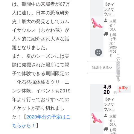
カムイ
は、期間中の来場者が67万
【ティ
のご要
サウル
ラノサ
望にお
スのリ
人に達し、日本の恐竜研究
ウルス
応えし
アルぬ
とキー
て50
史上最大の発見としてカム
いぐる
支援
ホル
セット
みで
者：
ダーの
を定価
イサウルス（むかわ竜）が
50人
す。カ
セッ
にて販
ムイサ
お届
大々的に紹介され大きな話
ト】 定
売させ
け予
ウルス
価より
て頂き
定：
ファン
題となりました。
10％引
2020
ます
タジー
年08
き（送
（送
キーホ
また、夏のシーズンには実
こ
月
料、消
料、消
の
ルダー
リ
費税込
費税込
タ
とセッ
際に発掘された場所にて親
ー
み）
み）。
ン
詳細を見る
トに
を
選
子で体験できる期間限定の
なって
択
す
いま
る
「化石発掘体験＆クリーニ
す。
4,6
在庫な
ング体験」イベントも2019
20
し
円
年より行っておりすべての
【ティ
ラノサ
チケットが売り切れまし
ウルス
とキー
た！【
2020年分の予定はこ
支援
ホル
者：
ダーの
ちらから！
】
50人
セッ
お届
ト 追
け予