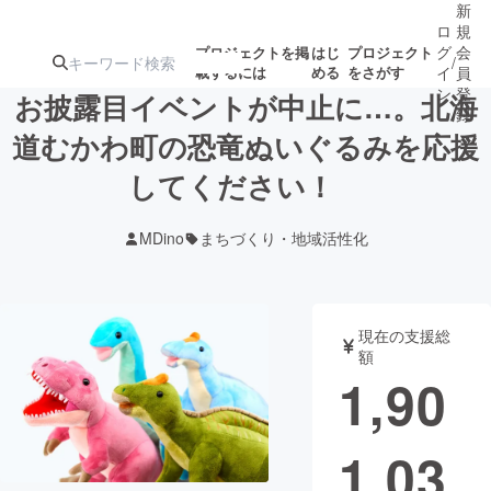
新
ロ
規
グ
会
プロジェクトを掲
はじ
プロジェクト
/
載するには
める
をさがす
イ
員
ン
登
お披露目イベントが中止に…。北海
録
道むかわ町の恐竜ぬいぐるみを応援
してください！
人気のプロ
注目のリ
注目の新着プロ
募集終了が近いプ
もうすぐ公開
ジェクト
ターン
ジェクト
ロジェクト
されます
MDino
まちづくり・地域活性化
アート・写真
音楽
現在の支援総
テクノロジー・ガジェット
ゲーム・サ
額
1,90
映像・映画
書籍・雑誌
1,03
ビジネス・起業
チャレンジ