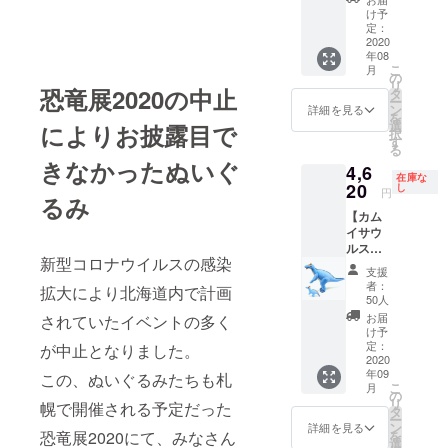
タジー
け予
キーホ
定：
ルダー
2020
年08
のセッ
こ
月
ト】 定
の
リ
価より
恐竜展2020の中止
タ
ー
10％引
ン
詳細を見る
を
き（送
選
によりお披露目で
択
料、消
す
る
費税込
きなかったぬいぐ
4,6
み）
在庫な
20
し
円
るみ
【カム
イサウ
ルス
新型コロナウイルスの感染
ファン
支援
タジー
者：
拡大により北海道内で計画
ver.と
50人
ファン
お届
されていたイベントの多く
タジー
け予
キーホ
定：
が中止となりました。
ルダー
2020
年09
のセッ
この、ぬいぐるみたちも札
こ
月
ト 追加
の
リ
幌で開催される予定だった
販売】
タ
ー
皆様の
ン
詳細を見る
を
恐竜展2020にて、みなさん
ご支援
選