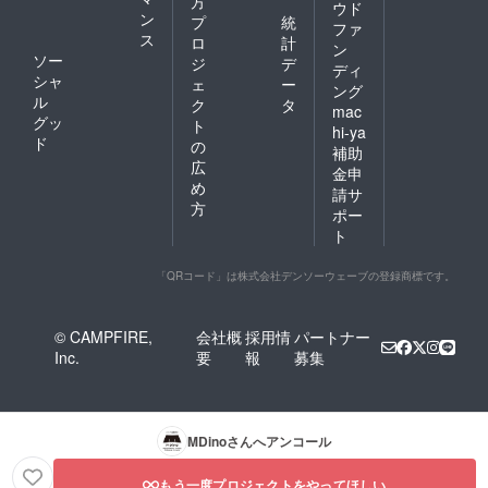
方
ウド
ン
プ
統
ファ
ス
ロ
計
ン
ソー
ジ
デ
ディ
シャ
ェ
ー
ング
ル
ク
タ
mac
グッ
ト
hi-ya
ド
の
補助
広
金申
め
請サ
方
ポー
ト
「QRコード」は株式会社デンソーウェーブの登録商標です。
© CAMPFIRE,
会社概
採用情
パートナー
Inc.
要
報
募集
MDino
さんへアンコール
もう一度プロジェクトをやってほしい