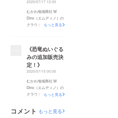
2020/07/17 12:00
むかわ地域商社 M
Dino（エムディノ）の
クラウドファンディン
もっと見る
グをご支援いただき、
誠にありがとうござい
ます。先日の追加販売
《恐竜ぬいぐる
に続き、【カムイサウ
みの追加販売決
ルスファンタジーver.
定！》
とファンタジーキーホ
ルダーのセット】
2020/07/15 00:00
【ティラノサウルスと
むかわ地域商社 M
キーホルダーのセット
Dino（エムディノ）の
】の追加販売も決定し
クラウドファンディン
もっと見る
ました！！注意事項が
グをご支援いただき、
ございますので、ご確
誠にありがとうござい
コメント
認のうえ、ご支援をお
もっと見る
ます。この度、好評に
願いします。 ①定価