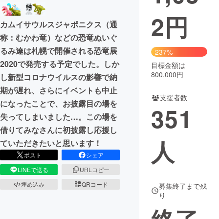
2
円
まちづくり・地域活性化
カムイサウルスジャポニクス（通
称：むかわ竜）などの恐竜ぬいぐ
CAMPFIRE for Social Good
CAMPFIRE Creation
るみ達は札幌で開催される恐竜展
237%
CAMPFIREふるさと納税
machi-ya
コミュニティ
2020で発売する予定でした。しか
目標金額は
800,000円
し新型コロナウイルスの影響で納
期が遅れ、さらにイベントも中止
支援者数
になったことで、お披露目の場を
351
失ってしまいました…。この場を
借りてみなさんに初披露し応援し
人
ていただきたいと思います！
ポスト
シェア
LINEで送る
URLコピー
埋め込み
QRコード
募集終了まで残
り