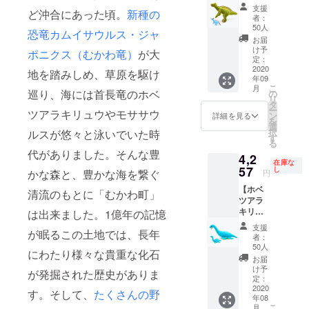
アルver.
サウル
支援
ど沖合にあった頃。
新種の
とファ
スの命
者：
ンタ
名者で
50人
恐竜カムイサウルス・ジャ
ジー
もある
お届
キーホ
北海道
け予
ポニクス（むかわ竜）
が大
ルダー
大学総
定：
のセッ
2020
合博物
地を踏みしめ、草原を駆け
年09
ト 追
館、小
こ
月
加販
林快次
巡り、海には首長竜のホベ
の
リ
売】 皆
教授に
タ
ー
ツアラキリュウやモササウ
様のご
細部に
ン
詳細を見る
を
支援を
わたっ
選
択
ルスが悠々と泳いでいた時
得て、
て監修
す
る
早々に
して頂
代がありました。そんな豊
4,2
完売と
き完成
在庫な
なりま
57
した、
し
かな森と、豊かな海を繋ぐ
円
した
カムイ
【ホベ
が、追
サウル
清流のもとに「むかわ町」
ツアラ
加販売
スのリ
キリュ
のご要
は出来ました。1億年の記憶
アルぬ
ウと
望にお
いぐる
支援
が眠るこの土地では、長年
キーホ
応えし
みで
者：
ルダー
て50
す。カ
50人
にわたり様々な貴重な化石
のセッ
セット
ムイサ
お届
ト】 定
を定価
ウルス
け予
が発掘された歴史がありま
価より
にて販
定：
ファン
10％引
2020
売させ
タジー
す。そして、
たくさんの野
年08
き（送
て頂き
キーホ
こ
月