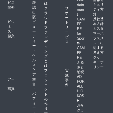
ビス
雑
は
キュリ
rtain
開発
誌
ク
サ
ティ方
men
出
ラ
ポ
針
t
版
ウ
ー
反社基
CAM
ビジ
ビ
ド
ト
本方針
PFI
ネ
ュ
フ
サ
カスタ
RE
ス・
ー
ァ
ー
マーハ
for
起業
テ
ン
ビ
ラスメ
Spor
ィ
デ
ス
ントに
ts
ー
ィ
対する
CAM
・
ン
考え方
PFI
ヘ
グ
クッ
RE
ル
と
キーポ
ふる
ス
は
リシー
さと
ケ
プ
実
納税
ア
ロ
施
AD
アー
舞
ジ
事
FOR
ト・
台
ェ
例
ALL
写真
・
ク
HIO
パ
ト
KOS
フ
の
HI
ォ
作
JFA
ー
り
クラ
マ