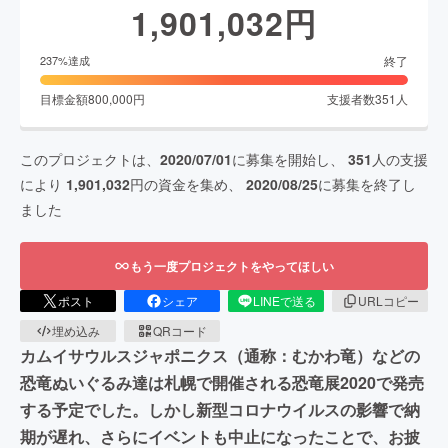
1,901,032
円
終了
237
%達成
目標金額
800,000
円
支援者数
351
人
このプロジェクトは、
2020/07/01
に募集を開始し、
351
人の支援
により
1,901,032
円の資金を集め、
2020/08/25
に募集を終了し
ました
もう一度プロジェクトをやってほしい
ポスト
シェア
LINEで送る
URLコピー
埋め込み
QRコード
カムイサウルスジャポニクス（通称：むかわ竜）などの
恐竜ぬいぐるみ達は札幌で開催される恐竜展2020で発売
する予定でした。しかし新型コロナウイルスの影響で納
期が遅れ、さらにイベントも中止になったことで、お披