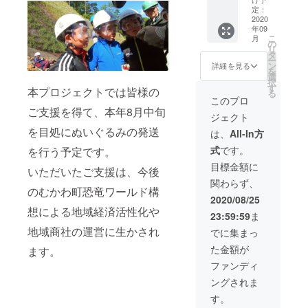
加販
定：
売】 皆
2020
年09
様のご
こ
月
支援を
の
リ
得て、
タ
ー
初回限
ン
詳細を見る
を
定分は
選
択
完売と
す
本プロジェクトでは皆様の
る
なりま
このプロ
した。
ご支援を得て、本年8月中旬
ジェクト
追加販
売のご
を目処にぬいぐるみの発送
は、
All-In方
要望に
式
です。
を行う予定です。
お応え
して50
目標金額に
いただいたご支援は、今後
セット
関わらず、
を定価
のむかわ町恐竜ワールド構
にて販
2020/08/25
売させ
想による地域経済活性化や
23:59:59
ま
て頂き
ます
地域商社の運営に生かされ
でに集まっ
（送
た金額が
ます。
料、消
費税込
ファンディ
み）。
ングされま
す。