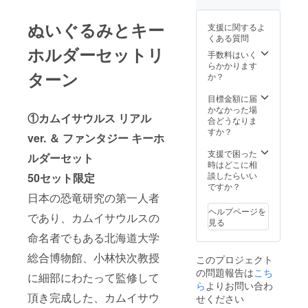
ぬいぐるみとキー
支援に関するよ
くある質問
ホルダーセットリ
手数料はいく
らかかります
ターン
か？
目標金額に届
かなかった場
①カムイサウルス リアル
合どうなりま
すか？
ver. ＆ ファンタジー キーホ
支援で困った
ルダーセット
時はどこに相
談したらいい
50セット限定
ですか？
日本の恐竜研究の第一人者
ヘルプページを
であり、カムイサウルスの
見る
命名者でもある北海道大学
総合博物館、小林快次教授
このプロジェクト
の問題報告は
こち
に細部にわたって監修して
ら
よりお問い合わ
頂き完成した、カムイサウ
せください