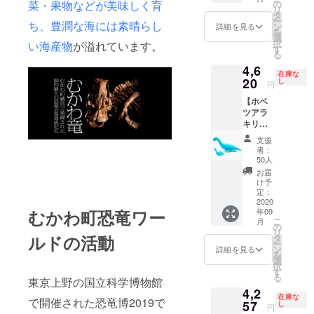
料、消
ます
の
菜・果物などが美味しく育
ルダー
リ
費税込
（送
タ
とセッ
ー
み）
ち、豊潤な海には素晴らし
料、消
ン
トに
詳細を見る
を
費税込
選
なって
択
い海産物
が溢れています。
み）。
す
いま
る
日本の
す。
4,6
恐竜研
在庫な
20
究の第
し
円
一人者
【ホベ
であ
ツアラ
り、カ
キリュ
ムイサ
ウと
ウルス
支援
キーホ
の命名
者：
ルダー
者でも
50人
のセッ
ある北
お届
ト 追
海道大
け予
加販
定：
学総合
売】
2020
博物
むかわ町恐竜ワー
年09
皆様の
館、小
こ
月
ご支援
の
林快次
リ
を得
ルドの活動
タ
教授に
ー
て、
ン
細部に
詳細を見る
を
早々に
選
わたっ
択
完売と
す
て監修
る
東京上野の国立科学博物館
なりま
して頂
4,2
した
き完成
在庫な
で開催された恐竜博2019で
が、追
57
し
した、
円
加販売