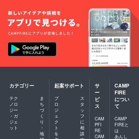
カテゴリー
起案サポート
サ
CAMP
ー
FIRE
テク
ま
プ
ス
ビ
につい
ノロ
ち
ロ
タ
ス
て
ジー
づ
ジ
ッ
・ガ
く
ェ
フ
CAM
CAMP
ジェ
り
ク
に
PFI
FIREと
ット
・
ト
相
RE
は
地
を
談
CAM
あんし