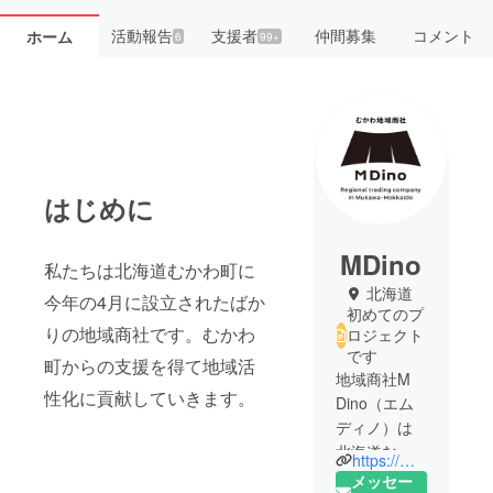
活動報告
支援者
仲間募集
コメント
ホーム
6
99+
はじめに
MDino
私たちは北海道むかわ町に
北海道
今年の4月に設立されたばか
初めてのプ
りの地域商社です。むかわ
ロジェクト
です
町からの支援を得て地域活
地域商社M
性化に貢献していきます。
Dino（エム
ディノ）は
北海道むか
https://mukawaryu.com/
わ町に2020
メッセー