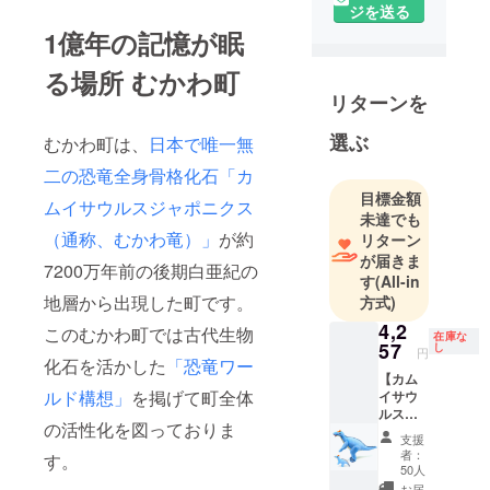
年の4月に設
ジを送る
立されたば
1億年の記憶が眠
かりの地域
る場所 むかわ町
商社です。
リターンを
むかわ町か
らの支援を
選ぶ
むかわ町は、
日本で唯一無
得て地域活
二の恐竜全身骨格化石「カ
性化に貢献
目標金額
していきま
ムイサウルスジャポニクス
未達でも
す。
（通称、むかわ竜）」
が約
リターン
【M Dino】
が届きま
7200万年前の後期白亜紀の
はMukawa
す
(All-in
Developmen
地層から出現した町です。
方式)
t of Industry
4,2
このむかわ町では古代生物
在庫な
and Nature
57
し
円
化石を活かした
「恐竜ワー
Organization
【カム
＝むかわ産
ルド構想」
を掲げて町全体
イサウ
ルス
業自然振興
の活性化を図っておりま
ファン
機構を意味
支援
タジー
者：
す。
しておりま
ver.と
50人
ファン
す。
お届