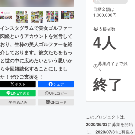
1%
目標金額は
まちづくり・地域活性化
1,000,000円
インスタグラムで美女ゴルファー
支援者数
CAMPFIRE for Social Good
CAMPFIRE Creation
4
人
図鑑というアカウントを運営して
CAMPFIREふるさと納税
machi-ya
コミュニティ
おり、生粋の美人ゴルファーを紹
介しております。彼女たちをもっ
と世の中に広めたいという思いか
募集終了まで残
ら今回雑誌化することにしまし
り
た！ぜひご支援を！
終了
ポスト
シェア
LINEで送る
URLコピー
埋め込み
QRコード
このプロジェクトは、
2020/06/03
に募集を開始
し、
2020/07/31
に募集を