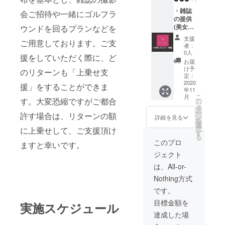
美女ゴ
売許可
・雑誌
ル
は得て
会ご招待や一緒にゴルフラ
の提供
ファー
いま
(美女ゴ
ウンドを回るプランなどを
図鑑雑
す。
ル
誌の写
支援
ご用意しております。ご支
ファー
真撮影
者：
のサイ
会ご招
0人
援をしていただく際に、ど
ン入り
待+ツー
お届
+ 購入
ショッ
け予
のリターンも「上乗せ支
者様の
ト可 ※
定：
宛名付
2020
日程は
援」をすることができま
年11
き(○○さ
決まり
こ
月
んへ))
次第ご
す。大変恐縮ですがご都合
の
リ
・美女
報告
タ
ー
許す場合は、リターンの額
ゴル
(2020年
ン
詳細を見る
を
ファー
8月以
選
択
に上乗せして、ご支援頂け
と1日ゴ
降) ※ コ
す
る
ルフラ
ロナの
このプロ
ますと幸いです。
ウンド
影響で
ジェクト
※ 日時
日程が
は、
遅れる
は、All-or-
2020年
場合が
Nothing方式
8月以降
ござい
順次ご
ます。
です。
案内。
※ リ
目標金額を
※ 交通
実施スケジュール
ターン
通費や
として
達成した場
滞在費
の雑誌