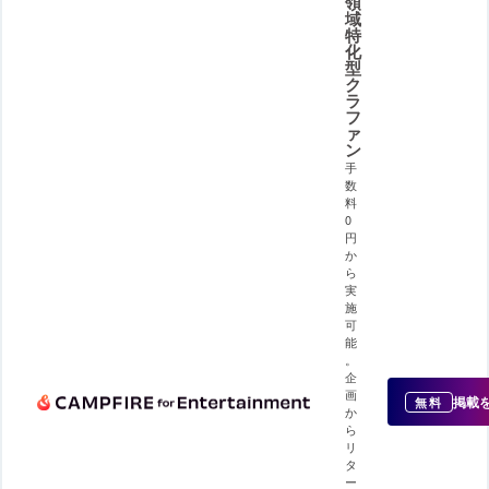
領
域
特
化
型
ク
ラ
フ
ァ
ン
手
数
料
0
円
か
ら
実
施
可
能
。
企
画
掲載
無料
か
ら
リ
タ
ー