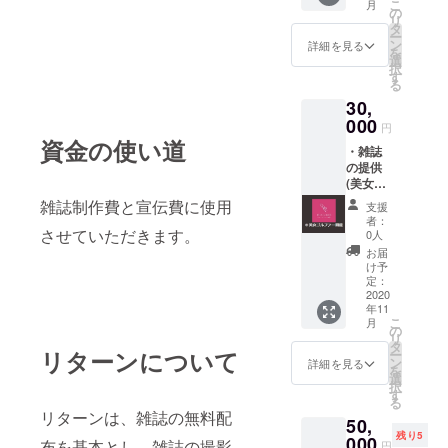
こ
月
んへ))
売許可
の
リ
・ポス
は得て
タ
ー
ター付
いま
ン
詳細を見る
を
き ・
す。
選
択
2021年
す
る
のカレ
30,
ンダー
付き ・
000
円
美女ゴ
資金の使い道
・雑誌
ル
の提供
ファー
(美女ゴ
と1対1
ル
の
雑誌制作費と宣伝費に使用
支援
ファー
ZOOM
者：
のサイ
飲み会1
させていただきます。
0人
ン入り
回分
お届
+ 購入
※ZOOM
け予
者様の
飲み会
定：
宛名付
2020
の日程
年11
き(○○さ
は、
こ
月
んへ))
2020年
の
リ
・ポス
8月以降
タ
リターンについて
ー
ター付
順次ご
ン
詳細を見る
を
き ・
案内 ※
選
択
2021年
リター
す
る
のカレ
ンとし
リターンは、雑誌の無料配
50,
ンダー
ての雑
残り5
付き ・
000
誌の販
布を基本とし、雑誌の撮影
円