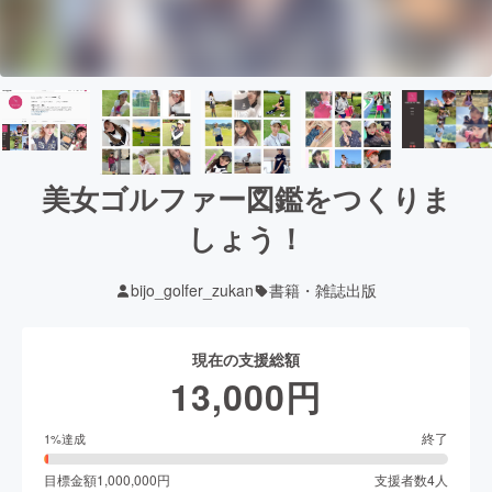
美女ゴルファー図鑑をつくりま
しょう！
bijo_golfer_zukan
書籍・雑誌出版
現在の支援総額
13,000
円
終了
1
%達成
目標金額
1,000,000
円
支援者数
4
人