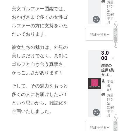
※ コロ
お届
ナの影
け予
美女ゴルファー図鑑では、
響で日
定：
程が遅
2020
おかげさまで多くの女性ゴ
年11
れる場
こ
月
合がご
ルファーの方に支持をいた
の
リ
ざいま
タ
ー
だいております。
す。 ※
ン
詳細を見る
を
リター
選
択
ンとし
す
る
彼女たちの魅力は、外見の
ての雑
3,0
誌の販
美しさだけでなく、真剣に
売許可
00
円
は得て
ゴルフと向き合う真摯さ、
雑誌の
いま
提供 (美
す。
かっこよさがあります！
女ゴル
ファー
支援
のサイ
そして、その魅力をもっと
者：
ン入り
0人
多くの人にお届けしたい！
+ 購入
お届
者様の
け予
という思いから、雑誌化を
宛名付
定：
き(○○さ
2020
企画いたしました。
年11
んへ)) ※
こ
月
コロナ
の
リ
の影響
タ
ー
で日程
ン
詳細を見る
を
が遅れ