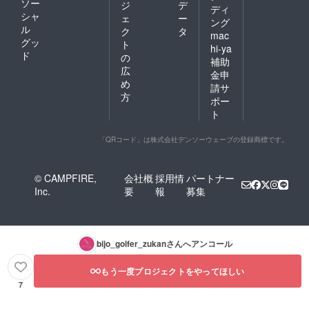
ソー
ジ
デ
ディ
シャ
ェ
ー
ング
ル
ク
タ
mac
グッ
ト
hi-ya
ド
の
補助
広
金申
め
請サ
方
ポー
ト
「QRコード」は株式会社デンソーウェーブの登録商標です。
© CAMPFIRE,
会社概
採用情
パートナー
Inc.
要
報
募集
bijo_golfer_zukan
さんへアンコール
もう一度プロジェクトをやってほしい
7