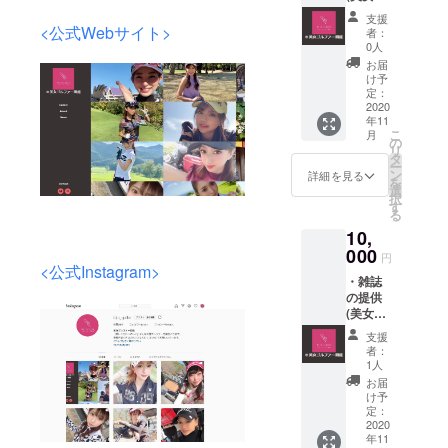
ル
ターン
支援
ファー
として
<公式Webサイト>
者：
のサイ
の雑誌
0人
ン入り
の販売
お届
+ 購入
許可は
け予
者様の
得てい
定：
宛名付
2020
ます。
年11
き(○○さ
こ
月
んへ))
の
リ
・ポス
タ
ー
ター付
ン
詳細を見る
を
き ・
選
択
2021年
す
る
のカレ
10,
ンダー
付き ※
000
円
コロナ
<公式Instagram>
・雑誌
の影響
の提供
で日程
(美女ゴ
が遅れ
ル
る場合
支援
ファー
がござ
者：
のサイ
いま
1人
ン入り
す。 ※
お届
+ 購入
リター
け予
者様の
ンとし
定：
宛名付
2020
ての雑
年11
き(○○さ
誌の販