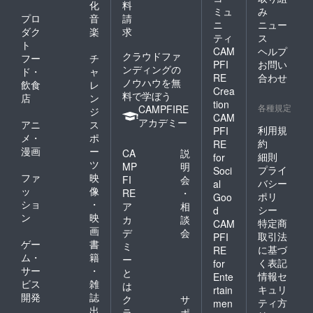
化
料
ミュ
み
プロ
音
請
ニ
ニュー
ダク
楽
求
ティ
ス
ト
CAM
ヘルプ
クラウドファ
フー
チ
PFI
お問い
ンディングの
ド・
ャ
RE
合わせ
ノウハウを無
飲食
レ
Crea
料で学ぼう
店
ン
tion
各種規定
CAMPFIRE
ジ
CAM
アカデミー
アニ
ス
利用規
PFI
メ・
ポ
約
RE
漫画
ー
CA
説
細則
for
ツ
MP
明
プライ
Soci
ファ
映
FI
会
バシー
al
ッ
像
RE
・
ポリ
Goo
ショ
・
ア
相
シー
d
ン
映
カ
談
特定商
CAM
画
デ
会
取引法
PFI
ゲー
書
ミ
に基づ
RE
ム・
籍
ー
く表記
for
サー
・
と
情報セ
Ente
ビス
雑
は
キュリ
rtain
開発
誌
ク
サ
ティ方
men
出
ラ
ポ