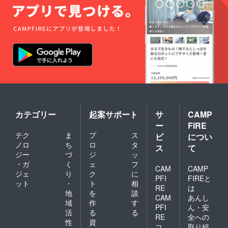
カテゴリー
起案サポート
サ
CAMP
ー
FIRE
テク
ま
プ
ス
ビ
につい
ノロ
ち
ロ
タ
ス
て
ジー
づ
ジ
ッ
・ガ
く
ェ
フ
CAM
CAMP
ジェ
り
ク
に
PFI
FIREと
ット
・
ト
相
RE
は
地
を
談
CAM
あんし
域
作
す
PFI
ん・安
活
る
る
RE
全への
性
資
コ
取り組