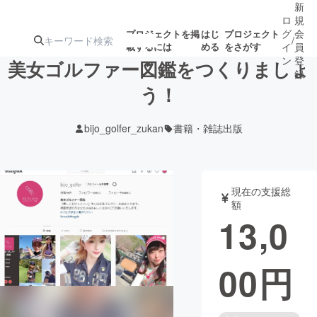
新
ロ
規
グ
会
プロジェクトを掲
はじ
プロジェクト
/
載するには
める
をさがす
イ
員
ン
登
美女ゴルファー図鑑をつくりましょ
録
う！
人気のプロ
注目のリ
注目の新着プロ
募集終了が近いプ
もうすぐ公開
bijo_golfer_zukan
書籍・雑誌出版
ジェクト
ターン
ジェクト
ロジェクト
されます
アート・写真
音楽
現在の支援総
額
13,0
テクノロジー・ガジェット
ゲーム・サ
00
円
映像・映画
書籍・雑誌
ビジネス・起業
チャレンジ