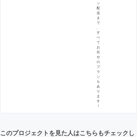
ン
配
送
ま
で
、
す
べ
て
お
任
せ
の
プ
ラ
ン
も
あ
り
ま
す
！
このプロジェクトを見た人はこちらもチェックし