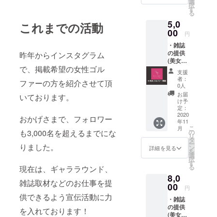
選
択
る場合
す
る
がござ
5,0
いま
これまでの活動
す。 ※
00
円
リター
・雑誌
ンとし
の提供
昨年からインスタグラム
ての雑
(美女ゴ
誌の販
で、掲載希望の女性ゴル
ル
売許可
支援
ファー
は得て
者：
ファーの方を紹介させて頂
のサイ
いま
0人
ン入り
す。
お届
いております。
+ 購入
け予
者様の
定：
宛名付
2020
おかげさまで、フォロワー
年11
き(○○さ
こ
月
んへ))
も3,000名を超えるまでにな
の
リ
・ポス
タ
ー
りました。
ター付
ン
詳細を見る
を
き ※ コ
選
択
ロナの
す
る
現在は、ギャララウンド、
影響で
8,0
日程が
雑誌取材などのお仕事を提
遅れる
00
円
場合が
供できるよう宣伝活動に力
・雑誌
ござい
の提供
ます。
を入れております！
(美女ゴ
※ リ