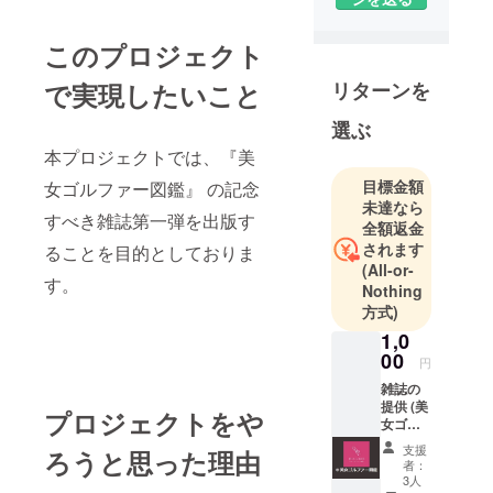
『美しも
かっっこい
このプロジェクト
い』そんな
美女ゴル
で実現したいこと
リターンを
ファーたち
を皆様に
選ぶ
知ってもら
本プロジェクトでは、『美
いたいとい
目標金額
女ゴルファー図鑑』 の記念
う思いで活
未達なら
すべき雑誌第一弾を出版す
動を続けて
全額返金
おります。
されます
ることを目的としておりま
(All-or-
今後は雑誌
す。
Nothing
化やYoutube
方式)
での配信な
1,0
どコンテン
00
円
ツ強化を
雑誌の
行ってく予
提供 (美
プロジェクトをや
定です！
女ゴル
ファー
支援
ろうと思った理由
のサイ
者：
ン入り)
3人