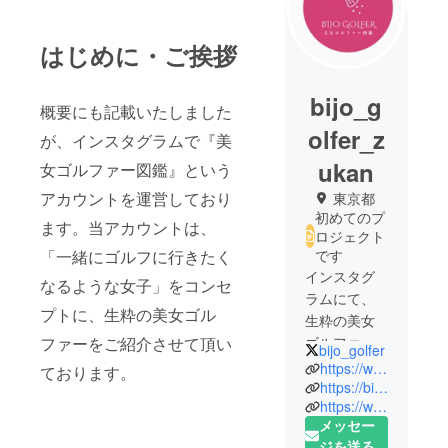
はじめに・ご挨拶
bijo_g
概要にも記載いたしました
olfer_z
が、インスタグラムで『美
ukan
女ゴルファー図鑑』という
アカウントを運営しており
東京都
初めてのプ
ます。当アカウントは、
ロジェクト
「一緒にゴルフに行きたく
です
インスタグ
なるような女子」をコンセ
ラムにて、
プトに、生粋の美女ゴル
生粋の美女
ファーをご紹介させて頂い
ゴルファー
bijo_golfer
を紹介する
https://www.instagram.com/bijo_golfer/?hl=ja
ております。
アカウント
https://bijogolfer.com
https://www.facebook.com/bijogolfer/
を運営して
メッセー
おります。
ジを送る