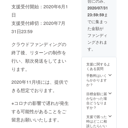
合にのみ、
につい
の販売
支援受付開始：2020年6月1
て自己
許可は
2020/07/31
負担で
得てい
日
23:59:59
ま
お願い
ます。
しま
でに集まっ
支援受付締切：2020年7月
す。 ※
た金額が
場所は
31日23:59
関東圏
ファンディ
内を予
ングされま
定して
クラウドファンディングの
います
す。
が、ゴ
終了後、リターンの制作を
ル
行い、順次発送をしてまい
ファー
支援に関するよ
との調
ります。
くある質問
整次第
で可能
手数料はいく
な場合
らかかります
2020年11月頃には、提供で
もあ
か？
り。 ※
きる想定でおります。
面会時
目標金額に届
は安全
かなかった場
考慮の
※コロナの影響で遅れが発生
合どうなりま
ため、
すか？
する可能性があることをご
同伴者
をつけ
支援で困った
留意お願いいたします。
させて
時はどこに相
いただ
談したらいい