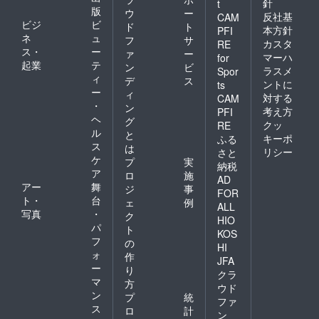
針
t
版
ウ
ー
反社基
CAM
ビジ
ビ
ド
ト
本方針
PFI
ネ
ュ
フ
サ
カスタ
RE
ス・
ー
ァ
ー
マーハ
for
起業
テ
ン
ビ
ラスメ
Spor
ィ
デ
ス
ントに
ts
ー
ィ
対する
CAM
・
ン
考え方
PFI
ヘ
グ
クッ
RE
ル
と
キーポ
ふる
ス
は
リシー
さと
ケ
プ
実
納税
ア
ロ
施
AD
アー
舞
ジ
事
FOR
ト・
台
ェ
例
ALL
写真
・
ク
HIO
パ
ト
KOS
フ
の
HI
ォ
作
JFA
ー
り
クラ
マ
方
ウド
ン
プ
統
ファ
ス
ロ
計
ン