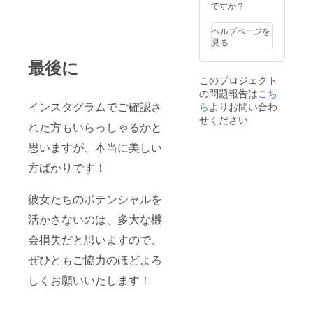
きま
ですか？
す。 ※
リター
ヘルプページを
ンとし
見る
ての雑
誌の販
最後に
売許可
このプロジェクト
は得て
の問題報告は
こち
いま
す。
インスタグラムでご確認さ
ら
よりお問い合わ
せください
れた方もいらっしゃるかと
思いますが、本当に美しい
方ばかりです！
彼女たちのポテンシャルを
活かさないのは、多大な機
会損失だと思いますので、
ぜひともご協力のほどよろ
しくお願いいたします！