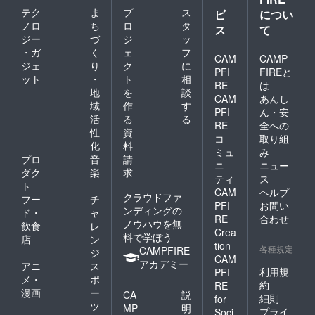
テク
ま
プ
ス
ビ
につい
ノロ
ち
ロ
タ
ス
て
ジー
づ
ジ
ッ
・ガ
く
ェ
フ
CAM
CAMP
ジェ
り
ク
に
PFI
FIREと
ット
・
ト
相
RE
は
地
を
談
CAM
あんし
域
作
す
PFI
ん・安
活
る
る
RE
全への
性
資
コ
取り組
化
料
ミュ
み
プロ
音
請
ニ
ニュー
ダク
楽
求
ティ
ス
ト
CAM
ヘルプ
クラウドファ
フー
チ
PFI
お問い
ンディングの
ド・
ャ
RE
合わせ
ノウハウを無
飲食
レ
Crea
料で学ぼう
店
ン
tion
各種規定
CAMPFIRE
ジ
CAM
アカデミー
アニ
ス
利用規
PFI
メ・
ポ
約
RE
漫画
ー
CA
説
細則
for
ツ
MP
明
プライ
Soci