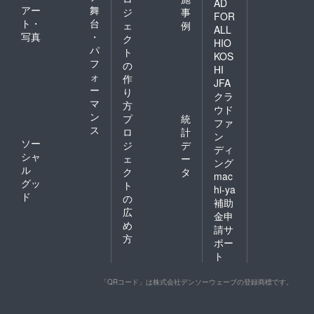
AD
アー
舞
ジ
事
FOR
ト・
台
ェ
例
ALL
写真
・
ク
HIO
パ
ト
KOS
フ
の
HI
ォ
作
JFA
ー
り
クラ
マ
方
ウド
ン
プ
統
ファ
ス
ロ
計
ン
ソー
ジ
デ
ディ
シャ
ェ
ー
ング
ル
ク
タ
mac
グッ
ト
hi-ya
ド
の
補助
広
金申
め
請サ
方
ポー
ト
「QRコード」は株式会社デンソーウェーブの登録商標です。