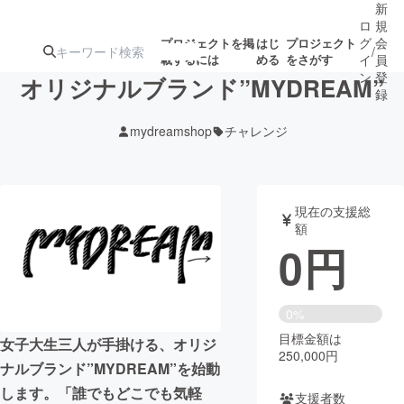
新
ロ
規
グ
会
プロジェクトを掲
はじ
プロジェクト
/
載するには
める
をさがす
イ
員
ン
登
オリジナルブランド”MYDREAM”
録
mydreamshop
チャレンジ
人気のプロ
注目のリ
注目の新着プロ
募集終了が近いプ
もうすぐ公開
ジェクト
ターン
ジェクト
ロジェクト
されます
現在の支援総
額
アート・写真
音楽
0
円
テクノロジー・ガジェット
ゲーム・サ
0%
目標金額は
映像・映画
書籍・雑誌
女子大生三人が手掛ける、オリジ
250,000円
ナルブランド”MYDREAM”を始動
ビジネス・起業
チャレンジ
します。「誰でもどこでも気軽
支援者数