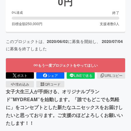
0
円
終了
0
%達成
目標金額
250,000
円
支援者数
0
人
このプロジェクトは、
2020/06/02
に募集を開始し、
2020/07/04
に募集を終了しました
もう一度プロジェクトをやってほしい
ポスト
シェア
LINEで送る
URLコピー
埋め込み
QRコード
女子大生三人が手掛ける、オリジナルブラン
ド”MYDREAM”を始動します。「誰でもどこでも気軽
に」をコンセプトとした新たなユニセックスをお届けし
たいと思っております。ご支援のほどよろしくお願いい
たします！！