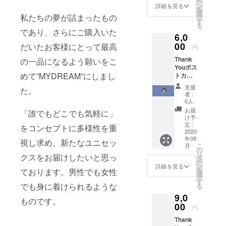
ー
ン
詳細を見る
を
選
私たちの夢が詰まったもの
択
す
る
であり、さらにご購入いた
6,0
00
だいたお客様にとって最高
円
Thank
の一品になるよう願いをこ
Youポス
めて”MYDREAM”にしまし
トカー
ド、オ
支援
た。
リジナ
者：
ルアイ
0人
フォン
お届
「誰でもどこでも気軽に」
ケース
け予
定：
をコンセプトに多様性を重
2020
年09
視し求め、新たなユニセッ
こ
月
の
リ
クスをお届けしたいと思っ
タ
ー
ン
詳細を見る
を
ております。男性でも女性
選
択
す
でも身に着けられるような
る
9,0
ものです。
00
円
Thank