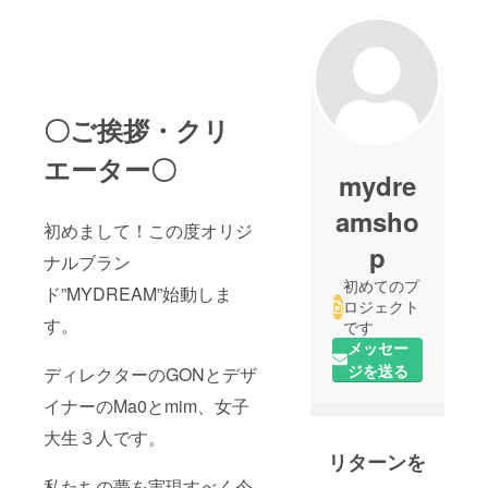
〇ご挨拶・クリ
エーター〇
mydre
amsho
初めまして！この度オリジ
p
ナルブラン
初めてのプ
ド”MYDREAM”始動しま
ロジェクト
す。
です
メッセー
ジを送る
ディレクターのGONとデザ
イナーのMa0とmim、女子
大生３人です。
リターンを
私たちの夢を実現すべく今