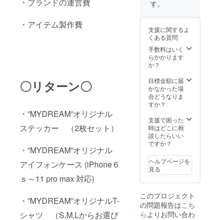
・ブランドの運営費
す。
・アイテム製作費
支援に関するよ
くある質問
手数料はいく
らかかります
か？
目標金額に届
〇リターン〇
かなかった場
合どうなりま
すか？
・”MYDREAM”オリジナル
支援で困った
ステッカー （2枚セット）
時はどこに相
談したらいい
ですか？
・”MYDREAM”オリジナル
ヘルプページを
アイフォンケース (iPhone６
見る
ｓ～11 pro max 対応)
このプロジェクト
・”MYDREAM”オリジナルT-
の問題報告は
こち
シャツ （S,M,Lからお選び
ら
よりお問い合わ