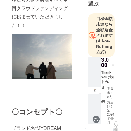
選ぶ
回クラウドファンディング
に挑ませていただきまし
目標金額
未達なら
た！！
全額返金
されます
(All-or-
Nothing
方式)
3,0
00
円
Thank
Youポス
トカー
ド、オ
支援
リジナ
者：
ルス
0人
テッ
お届
カー
け予
〇コンセプト〇
定：
2020
年09
こ
月
の
リ
ブランド名”MYDREAM”
タ