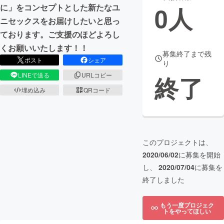
0
人
に」をコンセプトとした新たなユ
まちづくり・地域活性化
ニセックスをお届けしたいと思っ
ております。ご支援のほどよろし
くお願いいたします！！
CAMPFIRE for Social Good
CAMPFIRE Creation
募集終了まで残
ポスト
シェア
り
CAMPFIREふるさと納税
machi-ya
コミュニティ
終了
LINEで送る
URLコピー
埋め込み
QRコード
このプロジェクトは、
2020/06/02
に募集を開始
し、
2020/07/04
に募集を
終了しました
もう一度プロジェク
トをやってほしい