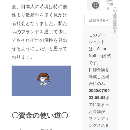
ナル
2020
年09
ティ
会、日本人の若者は特に個
こ
月
シャツ
の
リ
性より量産型を多く見かけ
タ
ー
ン
詳細を見る
を
る社会となりました。私た
選
択
す
ちのブランドを通じて少し
る
このプロ
でもそれぞれの個性を見出
ジェクト
せるようにしたいと思って
は、All-or-
Nothing方式
おります。
です。
目標金額を
達成した場
合にのみ、
2020/07/04
23:59:59
ま
でに集まっ
た金額が
〇資金の使い道〇
ファンディ
ングされま