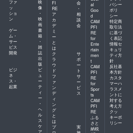
ファ
映
FI
会
バシー
al
ッ
像
RE
・
ポリ
Goo
ショ
・
ア
相
シー
d
ン
映
カ
談
特定商
CAM
画
デ
会
取引法
PFI
ゲー
書
ミ
に基づ
RE
ム・
籍
ー
く表記
for
サー
・
と
情報セ
Ente
ビス
雑
は
キュリ
rtain
開発
誌
ク
サ
ティ方
men
出
ラ
ポ
針
t
版
ウ
ー
反社基
CAM
ビジ
ビ
ド
ト
本方針
PFI
ネ
ュ
フ
サ
カスタ
RE
ス・
ー
ァ
ー
マーハ
for
起業
テ
ン
ビ
ラスメ
Spor
ィ
デ
ス
ントに
ts
ー
ィ
対する
CAM
・
ン
考え方
PFI
ヘ
グ
クッ
RE
ル
と
キーポ
ふる
ス
は
リシー
さと
ケ
プ
実
納税
ア
ロ
施