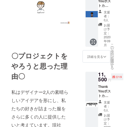
Youポス
トカー
ド、オ
支援
リジナ
者：
ルT-
0人
シャツ
お届
け予
定：
2020
年09
こ
月
の
リ
タ
〇プロジェクトを
ー
ン
詳細を見る
を
選
択
やろうと思った理
す
る
11,
由〇
残り15
500
円
Thank
Youポス
私はデザイナー2人の素晴ら
トカー
しいアイデアを形にし、私
ド、オ
支援
リジナ
者：
たちの好きが詰まった服を
ルス
0人
テッ
お届
さらに多くの人に提供した
カー、
け予
オリジ
定：
いと考えています。現社