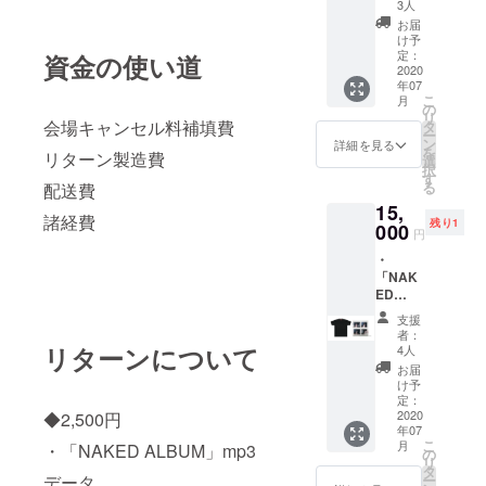
・
ご支援
3人
き、掲
「NAK
いただ
お届
載が難
ED
く際、
け予
しいと
ALBUM
定：
資金の使い道
必ず備
判断し
」CD ＊
2020
考欄に
た場合
年07
CDが含
ご希望
は
こ
月
まれる
の
のお名
CAMPF
リ
全ての
会場キャンセル料補填費
タ
前をご
IREアカ
ー
コース
ン
記入く
詳細を見る
ウント
を
リターン製造費
にご支
選
ださ
名にて
択
援いた
す
い。ま
記載さ
る
配送費
だいた
た、公
せてい
15,
皆様の
序良俗
ただき
諸経費
残り1
お名前
000
に反す
円
ます。
をCD
るよう
・
ブック
な文言
「NAK
レット
や携帯
ED
にクレ
依存文
ALBUM
ジット
字等は
支援
」mp3
しま
お控え
者：
・
す。 ＊
リターンについて
4人
いただ
「NAK
ご支援
き、掲
お届
ED
いただ
け予
載が難
ALBUM
く際、
定：
しいと
」CD ＊
2020
◆2,500円
必ず備
判断し
年07
CDが含
考欄に
た場合
こ
月
・「NAKED ALBUM」mp3
まれる
ご希望
の
は
リ
全ての
のお名
タ
CAMPF
データ
ー
コース