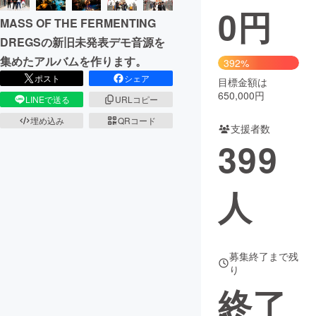
0
円
MASS OF THE FERMENTING
まちづくり・地域活性化
DREGSの新旧未発表デモ音源を
集めたアルバムを作ります。
392%
CAMPFIRE for Social Good
CAMPFIRE Creation
ポスト
シェア
目標金額は
CAMPFIREふるさと納税
machi-ya
コミュニティ
650,000円
LINEで送る
URLコピー
埋め込み
QRコード
支援者数
399
人
募集終了まで残
り
終了