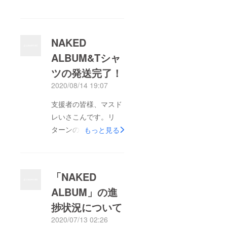
たとのことで、本日、
ストレッチゴール達成
に際して追加しました
NAKED
ライブ音源データを支
ALBUM&Tシャ
援者のみなさまにお送
ツの発送完了！
りいたしました。
CAMPFIREのメッセー
2020/08/14 19:07
ジの方にダウンロード
支援者の皆様、マスド
URLをお送りしている
レいさこんです。リ
ので、チェックの方よ
ターンのCDとTシャツ
もっと見る
ろしくね！ライブをし
の発送が予定より遅く
ていない期間もいよい
なってしまい申し訳あ
よ8ヶ月目に突入し、
りませんでした。発送
何がなんだかよくわか
「NAKED
担当いさこん宅にて、
らなくなってきている
ALBUM」の進
事前に購入しておいた
ので、わたしもこの音
捗状況について
発送に使うレターパッ
源聴いて自分の呼び戻
ク400枚弱の5時間に
2020/07/13 02:26
し、しようかと思いま