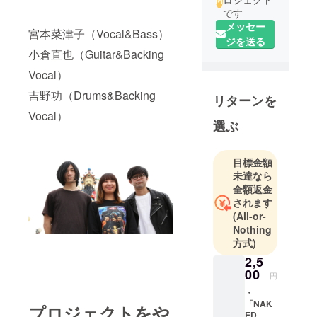
です
メッセー
宮本菜津子（Vocal&Bass）
ジを送る
小倉直也（Guitar&Backing
Vocal）
吉野功（Drums&Backing
リターンを
Vocal）
選ぶ
目標金額
未達なら
全額返金
されます
(All-or-
Nothing
方式)
2,5
00
円
・
「NAK
プロジェクトをや
ED