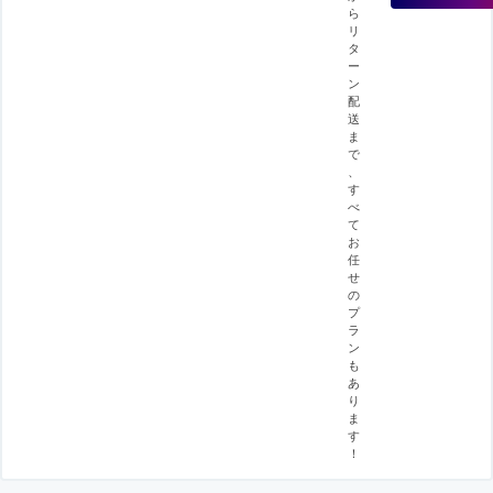
ら
リ
タ
ー
ン
配
送
ま
で
、
す
べ
て
お
任
せ
の
プ
ラ
ン
も
あ
り
ま
す
！