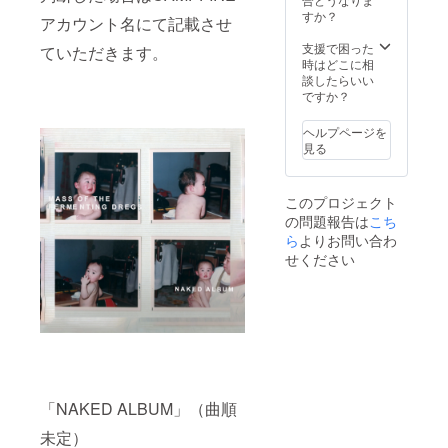
名での
判断し
ださ
すか？
オンラ
アカウント名にて記載させ
た場合
い。 ・
イン交
は
メン
支援で困った
流会
ていただきます。
CAMPF
バーと
時はどこに相
（Web
IREアカ
のオン
談したらいい
ミー
ウント
ライン
ですか？
ティン
名にて
交流会
グ）で
記載さ
夜の部
す。飲
ヘルプページを
せてい
6月28日
茶、飲
見る
ただき
（日）
酒はご
ます。
夜
自由
・復刻
7:00〜
に。
このプロジェクト
版ロゴT
7:40 ＊
の問題報告は
こち
シャツ
5名の支
＊Tシャ
ら
よりお問い合わ
援者の
ツのサ
方々と
せください
イズは
メン
S/M/L/X
バー3名
Lよりお
の合計8
選びく
名での
ださ
オンラ
い。 ・
イン交
プライ
流会
ベート
（Web
弾き語
ミー
「NAKED ALBUM」（曲順
りライ
ティン
ブ（40
グ）で
未定）
分） ＊
す。飲