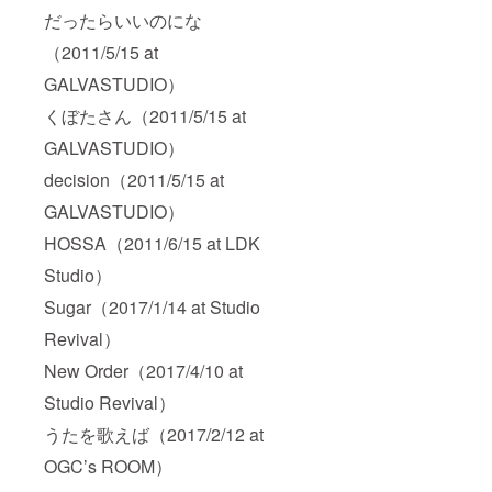
支援者
茶、飲
だったらいいのにな
のお一
酒はご
（2011/5/15 at
人ずつ
自由
とメン
に。
GALVASTUDIO）
バー3名
の合計4
くぼたさん（2011/5/15 at
名での
オンラ
GALVASTUDIO）
インで
のトー
decision（2011/5/15 at
ク＆ラ
イブ
GALVASTUDIO）
（Web
HOSSA（2011/6/15 at LDK
ミー
ティン
Studio）
グ）で
す。あ
Sugar（2017/1/14 at Studio
なただ
けのた
Revival）
めに宮
本菜津
New Order（2017/4/10 at
子が弾
Studio Revival）
き語り
を披露
うたを歌えば（2017/2/12 at
しま
す。 ＊
OGC’s ROOM）
実施の
日時に