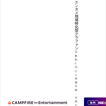
エ
ン
タ
メ
領
域
特
化
型
ク
ラ
フ
ァ
ン
手
数
料
0
円
か
ら
実
施
可
能
。
企
画
掲載
無料
か