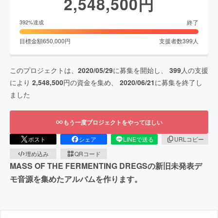
2,548,500
円
終了
392
%達成
目標金額
650,000
円
支援者数
399
人
このプロジェクトは、
2020/05/29
に募集を開始し、
399
人の支援
により
2,548,500
円の資金を集め、
2020/06/21
に募集を終了し
ました
もう一度プロジェクトをやってほしい
ポスト
シェア
LINEで送る
URLコピー
埋め込み
QRコード
MASS OF THE FERMENTING DREGSの新旧未発表デ
モ音源を集めたアルバムを作ります。