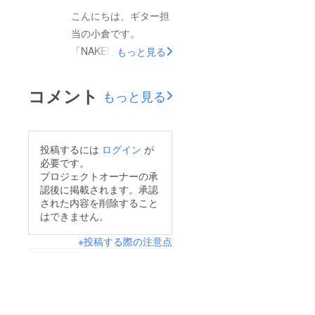
及ぶ宛名のシール貼り
す。楽しんでもらえる
こんにちは、ギター担
から始まり、CDが到
といいな。早くみんな
当の小倉です。
着後に即CDをプチプ
と会いたいよ〜。
「NAKED ALBUM」の
もっと見る
チ袋に入れる4時間に
進捗状況ですが、現在
及ぶ作業、そして昨日
マスタリングが完了
コメント
の6時間に及ぶレター
もっと見る
し、これからCD制作
パックへの梱包作業を
の入稿をするところで
飲まず食わずで怒涛の
す。つきまして、本来
勢いで済ませ、昨日発
投稿するには
ログイン
が
は7月中の送付を予定
必要です。
送を済ませました。ど
しておりましたが、少
プロジェクトオーナーの承
うやらこれが今年の、
認後に掲載されます。承認
し遅れており、8月上
いさこんの夏の思い出
された内容を削除すること
旬に皆様のところにお
はできません。
となりそうです。どう
届けすることとなりま
やらこういう作業が、
※投稿する際の注意点
した。予定より遅延し
いさこんは好きみたい
てしまい申し訳ござい
です。そして、SNSに
ません。深くお詫び申
て早速、到着したとい
し上げます。皆様の元
う投稿を見て安心しつ
にお届けするまで今し