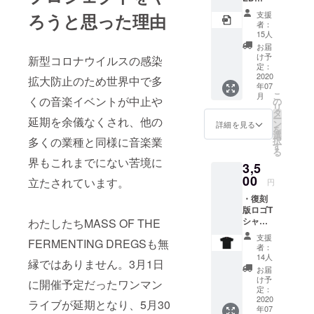
ALBUM
支援
ろうと思った理由
」mp3
者：
データ
15人
お届
け予
新型コロナウイルスの感染
定：
2020
拡大防止のため世界中で多
年07
こ
月
くの音楽イベントが中止や
の
リ
タ
ー
延期を余儀なくされ、他の
ン
詳細を見る
を
選
多くの業種と同様に音楽業
択
す
る
界もこれまでにない苦境に
3,5
00
立たされています。
円
・復刻
版ロゴT
シャツ
わたしたちMASS OF THE
＊Tシャ
支援
FERMENTING DREGSも無
ツのサ
者：
イズは
14人
縁ではありません。3月1日
S/M/L/X
お届
Lよりお
け予
に開催予定だったワンマン
選びく
定：
ださ
2020
ライブが延期となり、5月30
年07
い。