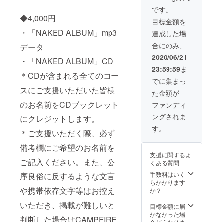
・復刻
にクレ
や携帯
版ロゴT
です。
ジット
依存文
シャツ
◆4,000円
目標金額を
しま
字等は
＊Tシャ
す。 ＊
・「NAKED ALBUM」mp3
お控え
ツのサ
達成した場
ご支援
いただ
イズは
合にのみ、
データ
いただ
き、掲
S/M/L/X
く際、
載が難
Lよりお
2020/06/21
・「NAKED ALBUM」CD
必ず備
しいと
選びく
23:59:59
ま
考欄に
判断し
ださ
＊CDが含まれる全てのコー
ご希望
た場合
い。 ・
でに集まっ
のお名
は
メン
スにご支援いただいた皆様
た金額が
前をご
CAMPF
バーと
記入く
IREアカ
のお名前をCDブックレット
のオン
ファンディ
ださ
ウント
ライン
ングされま
にクレジットします。
い。ま
名にて
交流会
た、公
記載さ
昼の部
す。
＊ご支援いただく際、必ず
序良俗
せてい
6月28日
に反す
ただき
（日）
備考欄にご希望のお名前を
るよう
ます。
昼
支援に関するよ
な文言
・復刻
12:00〜
ご記入ください。また、公
くある質問
や携帯
版ロゴT
12:40
依存文
シャツ
手数料はいく
序良俗に反するような文言
＊5名の
字等は
＊Tシャ
らかかります
支援者
お控え
や携帯依存文字等はお控え
ツのサ
か？
の方々
いただ
イズは
とメン
いただき、掲載が難しいと
き、掲
S/M/L/X
目標金額に届
バー3名
載が難
Lよりお
かなかった場
の合計8
判断した場合はCAMPFIRE
しいと
選びく
合どうなりま