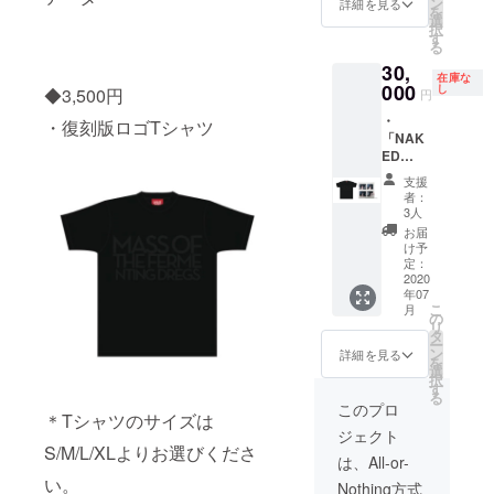
前をご
ン
詳細を見る
IREアカ
を
にご支
記入く
選
ウント
択
援いた
ださ
す
名にて
る
だいた
い。ま
記載さ
30,
皆様の
た、公
せてい
在庫な
お名前
000
序良俗
し
◆3,500円
ただき
円
をCD
に反す
ます。
・
ブック
・復刻版ロゴTシャツ
るよう
・復刻
「NAK
レット
な文言
版ロゴT
ED
にクレ
や携帯
シャツ
ALBUM
ジット
依存文
＊Tシャ
支援
」mp3
しま
字等は
者：
ツのサ
・
す。 ＊
お控え
3人
イズは
「NAK
ご支援
いただ
お届
S/M/L/X
ED
いただ
き、掲
け予
Lよりお
ALBUM
く際、
定：
載が難
選びく
」CD ＊
2020
必ず備
しいと
ださ
年07
CDが含
考欄に
判断し
い。
こ
月
まれる
ご希望
の
た場合
リ
全ての
のお名
タ
は
ー
コース
前をご
ン
CAMPF
詳細を見る
を
にご支
記入く
選
IREアカ
択
援いた
ださ
す
ウント
る
だいた
い。ま
名にて
このプロ
＊Tシャツのサイズは
皆様の
た、公
記載さ
ジェクト
お名前
序良俗
せてい
S/M/L/XLよりお選びくださ
をCD
に反す
ただき
は、All-or-
ブック
るよう
ます。
い。
Nothing方式
レット
な文言