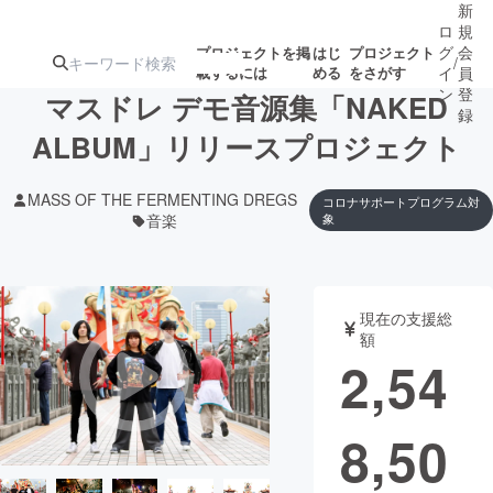
新
ロ
規
グ
会
プロジェクトを掲
はじ
プロジェクト
/
載するには
める
をさがす
イ
員
ン
登
マスドレ デモ音源集「NAKED
録
ALBUM」リリースプロジェクト
人気のプロ
注目のリ
注目の新着プロ
募集終了が近いプ
もうすぐ公開
MASS OF THE FERMENTING DREGS
コロナサポートプログラム対
ジェクト
ターン
ジェクト
ロジェクト
されます
音楽
象
アート・写真
音楽
現在の支援総
額
テクノロジー・ガジェット
ゲーム・サ
2,54
映像・映画
書籍・雑誌
8,50
ビジネス・起業
チャレンジ