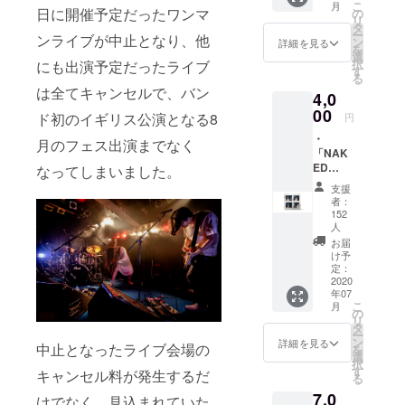
こ
月
日に開催予定だったワンマ
の
リ
タ
ー
ンライブが中止となり、他
ン
詳細を見る
を
選
択
にも出演予定だったライブ
す
る
は全てキャンセルで、バン
4,0
00
ド初のイギリス公演となる8
円
・
月のフェス出演までなく
「NAK
ED
なってしまいました。
ALBUM
支援
」mp3
者：
・
152
「NAK
人
ED
お届
ALBUM
け予
」CD ＊
定：
2020
CDが含
年07
まれる
こ
月
全ての
の
リ
コース
タ
ー
にご支
ン
詳細を見る
中止となったライブ会場の
を
援いた
選
択
だいた
す
キャンセル料が発生するだ
る
皆様の
7,0
お名前
けでなく、見込まれていた