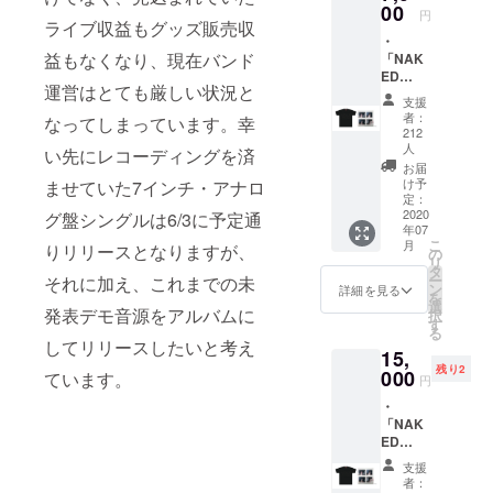
00
をCD
円
ライブ収益もグッズ販売収
ブック
・
レット
益もなくなり、現在バンド
「NAK
にクレ
ED
ジット
運営はとても厳しい状況と
ALBUM
しま
支援
」mp3
す。 ＊
者：
なってしまっています。幸
・
ご支援
212
「NAK
人
いただ
い先にレコーディングを済
ED
く際、
お届
ALBUM
け予
ませていた7インチ・アナロ
必ず備
」CD ＊
定：
考欄に
2020
グ盤シングルは6/3に予定通
CDが含
ご希望
年07
まれる
のお名
こ
月
りリリースとなりますが、
全ての
の
前をご
リ
コース
タ
記入く
ー
それに加え、これまでの未
にご支
ン
詳細を見る
ださ
を
援いた
選
い。ま
発表デモ音源をアルバムに
択
だいた
す
た、公
る
皆様の
してリリースしたいと考え
序良俗
15,
お名前
に反す
残り2
000
をCD
ています。
るよう
円
ブック
な文言
・
レット
や携帯
「NAK
にクレ
依存文
ED
ジット
字等は
ALBUM
しま
お控え
支援
」mp3
す。 ＊
者：
いただ