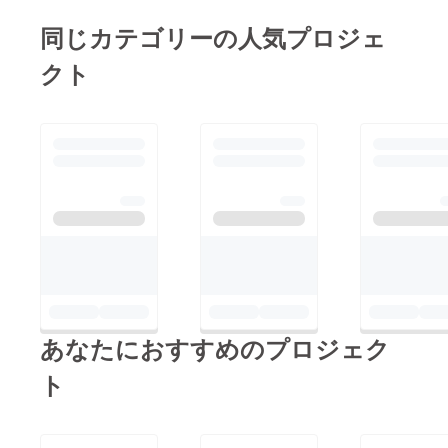
つ、今回も送り主がバ
ばらくお待ち下さい。
同じカテゴリーの人気プロジェ
ンド名ではなく「吉野
引き続きよろしくお願
功」で送っているので
クト
いいたします。
「誰だそれ？誰からの
荷物だ！？」と思わせ
てしまっているよう
で、すみません。。。
吉野 功＝マスドレの
ドラムの彼なので安心
して荷物を受け取って
下さい！そして、音源
を楽しんで下さい！T
シャツを着て友達に自
慢して下さい！そし
あなたにおすすめのプロジェク
て、このTシャツを着
ト
てライブに来てくれる
のを楽しみにしていま
す！吉野いさこん功