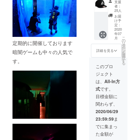
割引券
が出る
了承く
支援
キャッ
プを使
です。
場合が
者：
ださ
プ② 当
用して
※ご支援
25人
ござい
い。 ※
店の弾
おりま
時にT
ます。
お届
割引券
丸をイ
す。 こ
シャツ
け予
※割引券
の有効
メージ
ちらの
定：
のサイ
のご利
期限は
したロ
2020
商品は
ズ
用は1名
2021年
年07
ゴデザ
３D刺繍
(S/M/L/
様1枚ま
7月31日
こ
月
インを
で仕上
の
XL/その
でと
迄と
定期的に開催しております
リ
をフロ
げてお
タ
他)をお
なって
なって
ー
ントに
りま
ン
選びく
詳細を見る
おりま
暗闇ゲームも中々の人気で
おりま
を
配置し
す。 黒
選
ださ
す。複
す。
択
た
ベース
す
す。
い。 ※
数仕
る
キャッ
に白刺
現在制
このプロ
様・そ
プで
繍と
作中の
の他割
ジェクト
す。
ウッド
為、デ
引券と
NEWER
ランド
ザイン
は、
All-In方
の併用
A
カモ
に変更
は出来
式
です。
9FIFTY
ベース
が出る
ません
フラッ
に白刺
場合が
目標金額に
のでご
トビル
繍の2種
ござい
了承く
関わらず、
スナッ
類を用
ます。
ださ
プバッ
意して
※割引券
2020/06/29
い。 ※
ク
おりま
のご利
割引券
23:59:59
ま
キャッ
す。
用は1名
の有効
プを使
1000円
様1枚ま
でに集まっ
期限は
用して
引き割
でと
2021年
た金額が
おりま
引券ｘ2
なって
7月31日
す。 こ
枚 当店