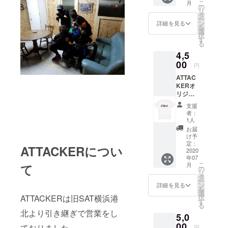
こ
月
した
でと
の
リ
トート
なって
タ
ー
バック
おりま
ン
詳細を見る
を
です。
す。複
選
択
質感も
数仕
す
る
良く耐
様・そ
4,5
久性に
の他割
優れま
00
引券と
円
す。 シ
の併用
ATTAC
ンプル
は出来
KERオ
な黒
ません
リジナ
ベース
のでご
ルTシャ
に白文
了承く
支援
ツ オリ
字とク
ださ
者：
ジナル
リーム
い。 ※
1人
デザイ
ベース
割引券
お届
ンをフ
に黒文
の有効
け予
ロント
字の2種
定：
期限は
ATTACKERについ
に配置
2020
ご用意
2021年
年07
したT
いたし
7月31日
こ
月
て
シャツ
まし
の
迄と
リ
です。
た。
タ
なって
ー
通常の
1000円
ン
おりま
詳細を見る
を
布ベー
引き割
選
す。
択
ATTACKERは旧SAT横浜港
スのT
引券ｘ1
す
る
シャツ
枚 当店
北より引き継ぎで営業をし
5,0
となり
のフ
ますの
00
リー
ておりました。
円