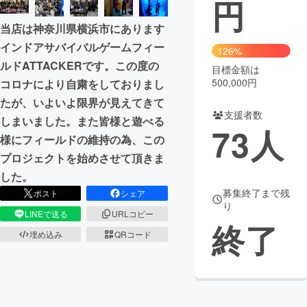
円
まちづくり・地域活性化
当店は神奈川県横浜市にあります
インドアサバイバルゲームフィー
126%
ルドATTACKERです。この度の
CAMPFIRE for Social Good
CAMPFIRE Creation
目標金額は
500,000円
コロナにより自粛をしておりまし
CAMPFIREふるさと納税
machi-ya
コミュニティ
たが、いよいよ限界が見えてきて
支援者数
しまいました。また皆様と遊べる
73
人
様にフィールドの維持の為、この
プロジェクトを始めさせて頂きま
した。
募集終了まで残
ポスト
シェア
り
LINEで送る
URLコピー
終了
埋め込み
QRコード