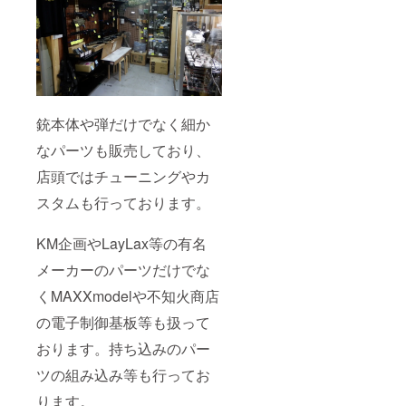
割引券
の有効
期限は
2021年
7月31日
迄と
なって
おりま
銃本体や弾だけでなく細か
す。
なパーツも販売しており、
店頭ではチューニングやカ
スタムも行っております。
KM企画やLayLax等の有名
メーカーのパーツだけでな
くMAXXmodelや不知火商店
の電子制御基板等も扱って
おります。持ち込みのパー
ツの組み込み等も行ってお
ります。