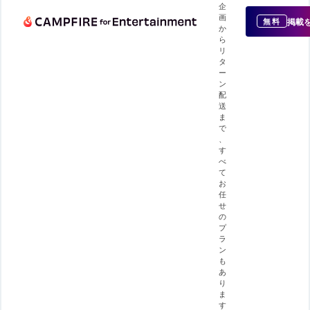
企
画
掲載
無料
か
ら
リ
タ
ー
ン
配
送
ま
で
、
す
べ
て
お
任
せ
の
プ
ラ
ン
も
あ
り
ま
す