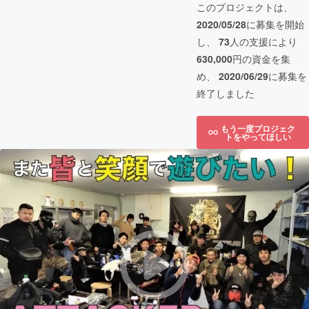
このプロジェクトは、
2020/05/28
に募集を開始
し、
73
人の支援により
630,000
円の資金を集
め、
2020/06/29
に募集を
終了しました
もう一度プロジェク
トをやってほしい