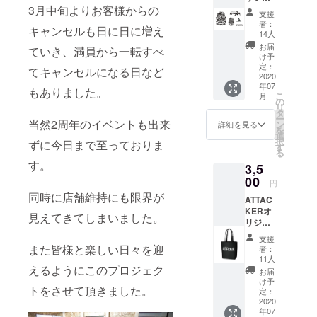
ルス
3月中旬よりお客様からの
支援
テッ
者：
キャンセルも日に日に増え
カー 当
14人
店のロ
お届
ていき、満員から一転すべ
ゴマー
け予
クを集
定：
てキャンセルになる日など
めたス
2020
年07
テッ
もありました。
こ
月
カー
の
リ
シート
タ
ー
です。
当然2周年のイベントも出来
ン
詳細を見る
を
500円引
選
択
ずに今日まで至っておりま
き割引
す
る
券ｘ1枚
す。
3,5
当店の
フリー
00
円
ゲー
同時に店舗維持にも限界が
ATTAC
ム・定
KERオ
例会・
見えてきてしまいました。
リジナ
貸切で
ルトー
ご利用
支援
トバッ
できる
また皆様と楽しい日々を迎
者：
ク オリ
割引券
11人
ジナル
えるようにこのプロジェク
です。
お届
デザイ
※割引券
け予
トをさせて頂きました。
ンをフ
のご利
定：
ロント
2020
用は1名
年07
に配置
様1枚ま