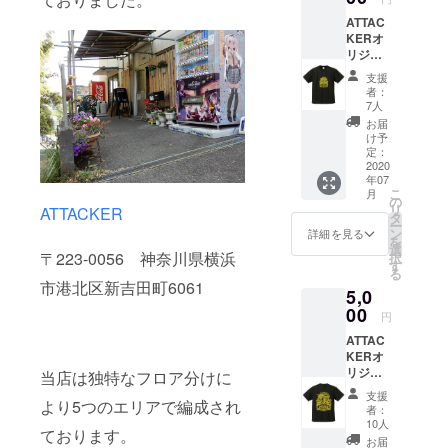
で、普
ゲー
ATTAC
段使い
ム・定
KERオ
にも十
例会・
リジナ
分ご使
貸切で
ルドラ
用いた
ご利用
支援
イTシャ
だけま
できる
者：
ツ① 当
す。 シ
割引券
7人
店のロ
ンプル
です。
お届
ゴマー
な黒
※ご支援
け予
クを
ベース
定：
時に
【フロ
2020
に白文
トート
年07
ント】
字と白
バック
こ
月
に配置
ベース
の
の色(黒/
リ
ATTACKER
したド
に黒文
タ
クリー
ー
ライT
字の2種
ン
ム)をお
詳細を見る
を
シャツ
ご用意
選
選びく
〒223-0056 神奈川県横浜
択
です。
いたし
す
ださ
る
ドライT
まし
い。 ※
市港北区新吉田町6061
5,0
シャツ
た。
現在制
のおか
00
1000円
作中の
円
げで快
引き割
為、デ
ATTAC
適にプ
引券ｘ1
ザイン
KERオ
レイが
枚 当店
に変更
リジナ
出来ま
当店は独特なフロア分けに
のフ
が出る
ルドラ
す。 御
リー
場合が
支援
イTシャ
より5つのエリアで編成され
要望が
ゲー
ござい
者：
ツ② 当
多かっ
ム・定
10人
ます。
ております。
店のロ
た黒地
例会・
※割引券
お届