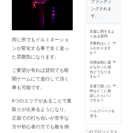
おりま
ファンディ
迄と
ちらの
のフ
す。複
なって
ングされま
商品は
リー
数仕
おりま
刺繍で
ゲー
様・そ
す。
す。
仕上げ
ム・定
の他割
ており
例会・
引券と
ます。
貸切で
の併用
支援に関するよ
黒ベー
ご利用
は出来
くある質問
スに白
できる
同じ所でもイルミネーショ
ません
刺繍と
割引券
手数料はいく
のでご
ウッド
ンが変化する事で全く違っ
です。
らかかります
了承く
ランド
※ご支援
か？
ださ
た雰囲気になります。
カモ
時に
い。 ※
ベース
キャッ
目標金額に届
割引券
に白刺
プのカ
かなかった場
の有効
ご要望が有れば貸切でも暗
繍の2種
ラー(黒/
合どうなりま
期限は
類を用
ウッド
すか？
2021年
闇ゲームにて進行して頂く
意して
ランド
7月31日
おりま
カモ)を
支援で困った
迄と
事も可能です。
す。
お選び
時はどこに相
なって
1000円
くださ
談したらいい
おりま
引き割
5つのエリアがあることで裏
い。 ※
ですか？
す。
引券ｘ2
現在制
取りが出来るようになり、
枚 当店
作中の
ヘルプページを
のフ
為、デ
見る
正面での打ち合いが苦手な
リー
ザイン
ゲー
に変更
方や初心者の方でも敵を倒
ム・定
が出る
このプロジェクト
例会・
場合が