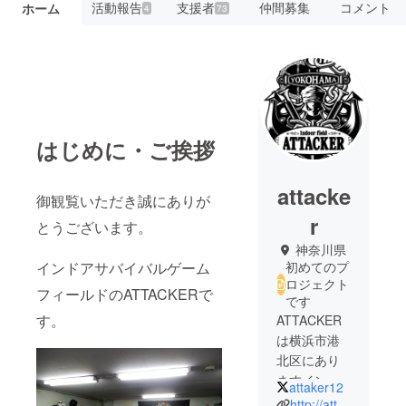
活動報告
支援者
仲間募集
コメント
ホーム
4
73
はじめに・ご挨拶
attacke
御観覧いただき誠にありが
r
とうございます。
神奈川県
インドアサバイバルゲーム
初めてのプ
ロジェクト
フィールドのATTACKERで
です
す。
ATTACKER
は横浜市港
北区にあり
ますインド
attaker12
アサバイバ
http://attacker12.com/