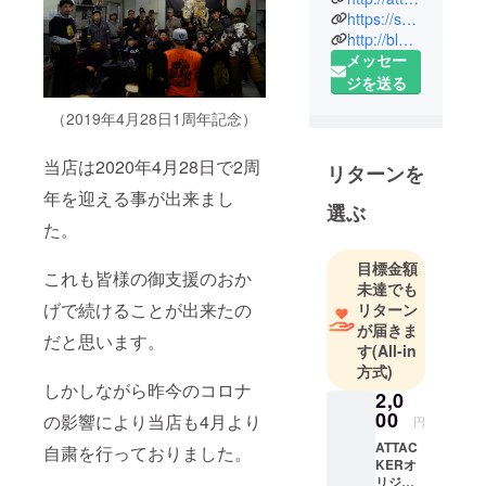
ルゲーム
https://select-type.com/s/RIZING/
http://blog.livedoor.jp/ykattacker/
フィールド
メッセー
です。
ジを送る
（2019年4月28日1周年記念）
当店は2020年4月28日で2周
リターンを
年を迎える事が出来まし
選ぶ
た。
目標金額
これも皆様の御支援のおか
未達でも
げで続けることが出来たの
リターン
が届きま
だと思います。
す
(All-in
方式)
しかしながら昨今のコロナ
2,0
00
の影響により当店も4月より
円
ATTAC
自粛を行っておりました。
KERオ
リジナ