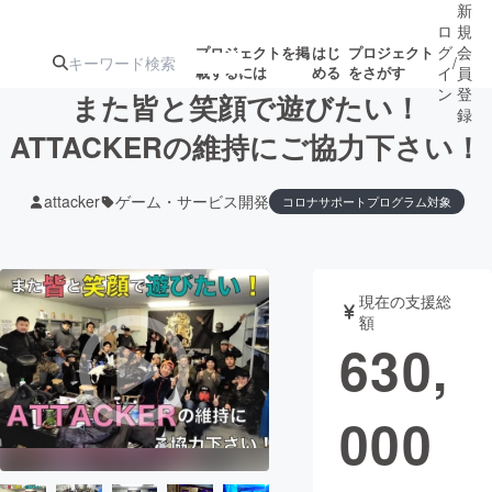
新
ロ
規
グ
会
プロジェクトを掲
はじ
プロジェクト
/
載するには
める
をさがす
イ
員
ン
登
また皆と笑顔で遊びたい！
録
ATTACKERの維持にご協力下さい！
人気のプロ
注目のリ
注目の新着プロ
募集終了が近いプ
もうすぐ公開
attacker
ゲーム・サービス開発
コロナサポートプログラム対象
ジェクト
ターン
ジェクト
ロジェクト
されます
アート・写真
音楽
現在の支援総
額
630,
テクノロジー・ガジェット
ゲーム・サ
映像・映画
書籍・雑誌
000
ビジネス・起業
チャレンジ