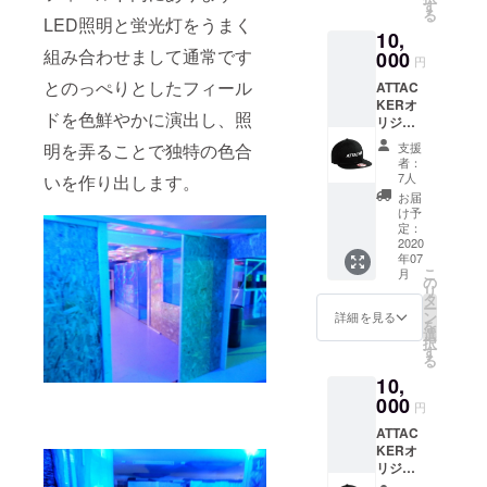
ドライT
引券ｘ1
す
選びく
のご利
る
シャツ
枚 当店
LED照明と蛍光灯をうまく
ださ
用は1名
10,
のおか
のフ
い。 ※
様1枚ま
組み合わせまして通常です
げで快
000
リー
現在制
でと
円
適にプ
ゲー
作中の
なって
とのっぺりとしたフィール
ATTAC
レイが
ム・定
為、デ
おりま
KERオ
出来ま
例会・
ザイン
す。複
ドを色鮮やかに演出し、照
リジナ
す。 黒
貸切で
に変更
数仕
ル
地に白
ご利用
が出る
様・そ
支援
明を弄ることで独特の色合
キャッ
文字の
できる
場合が
者：
の他割
プ① オ
シンプ
割引券
7人
いを作り出します。
ござい
引券と
リジナ
ルなデ
です。
ます。
お届
の併用
ルデザ
ザイン
※ご支援
け予
※割引券
は出来
インを
となっ
定：
時にT
のご利
ません
フロン
2020
ており
シャツ
用は1名
のでご
年07
トに配
ます。
のサイ
様1枚ま
了承く
こ
月
置した
1000円
の
ズ
でと
ださ
リ
キャッ
引き割
タ
(S/M/L/
なって
い。 ※
ー
プで
引券ｘ1
ン
XL/その
詳細を見る
おりま
割引券
を
す。
枚 当店
選
他)をお
す。複
の有効
択
NEWER
のフ
す
選びく
数仕
期限は
る
A
リー
ださ
様・そ
2021年
10,
9FIFTY
ゲー
い。 ※
の他割
7月31日
フラッ
000
ム・定
現在制
引券と
円
迄と
トビル
例会・
作中の
の併用
なって
ATTAC
スナッ
貸切で
為、デ
は出来
おりま
KERオ
プバッ
ご利用
ザイン
ません
す。
リジナ
ク
できる
に変更
のでご
ル
キャッ