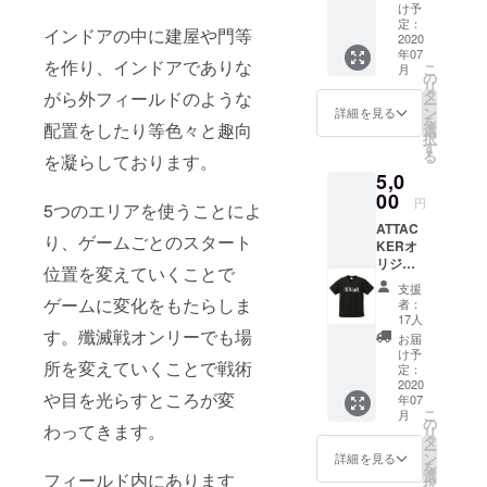
ゴマー
にラメ
貸切で
け予
のご利
クを
ゴール
定：
ご利用
用は1名
インドアの中に建屋や門等
【バッ
2020
ドのデ
できる
様1枚ま
年07
ク】に
ザイン
割引券
でと
を作り、インドアでありな
こ
月
配置し
となり
の
です。
なって
リ
たドラ
ます。
タ
※ご支援
がら外フィールドのような
おりま
ー
イTシャ
1000円
ン
時にT
詳細を見る
す。複
を
ツで
配置をしたり等色々と趣向
引き割
選
シャツ
数仕
択
す。 ド
引券ｘ1
す
のカ
様・そ
る
を凝らしております。
ライT
枚 当店
ラー(白/
の他割
5,0
シャツ
のフ
黒)とサ
引券と
のおか
00
リー
イズ
の併用
円
5つのエリアを使うことによ
げで快
ゲー
(S/M/L/
は出来
ATTAC
適にプ
ム・定
XL/その
ません
り、ゲームごとのスタート
KERオ
レイが
例会・
他)をお
のでご
リジナ
出来ま
貸切で
選びく
位置を変えていくことで
了承く
ルドラ
す。 御
ご利用
ださ
ださ
支援
イTシャ
要望が
できる
ゲームに変化をもたらしま
い。 ※
者：
い。 ※
ツ③ オ
多かっ
割引券
17人
現在制
割引券
リジナ
す。殲滅戦オンリーでも場
た黒地
です。
作中の
お届
の有効
ルデザ
にラメ
※ご支援
け予
為、デ
期限は
所を変えていくことで戦術
インを
ゴール
定：
時にT
ザイン
2021年
フロン
2020
ドのデ
シャツ
に変更
7月31日
や目を光らすところが変
年07
トに配
ザイン
のサイ
が出る
迄と
こ
月
置した
となり
の
ズ
場合が
なって
わってきます。
リ
ドライT
ます。
タ
(S/M/L/
ござい
おりま
ー
シャツ
1000円
ン
XL/その
詳細を見る
ます。
す。
を
です。
引き割
選
他)をお
フィールド内にあります
※割引券
択