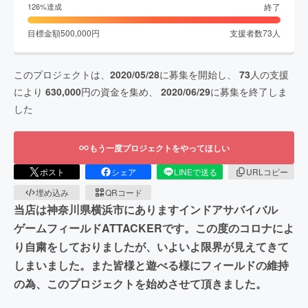
終了
126
%達成
目標金額
500,000
円
支援者数
73
人
このプロジェクトは、
2020/05/28
に募集を開始し、
73
人の支援
により
630,000
円の資金を集め、
2020/06/29
に募集を終了しま
した
もう一度プロジェクトをやってほしい
ポスト
シェア
LINEで送る
URLコピー
埋め込み
QRコード
当店は神奈川県横浜市にありますインドアサバイバル
ゲームフィールドATTACKERです。この度のコロナによ
り自粛をしておりましたが、いよいよ限界が見えてきて
しまいました。また皆様と遊べる様にフィールドの維持
の為、このプロジェクトを始めさせて頂きました。