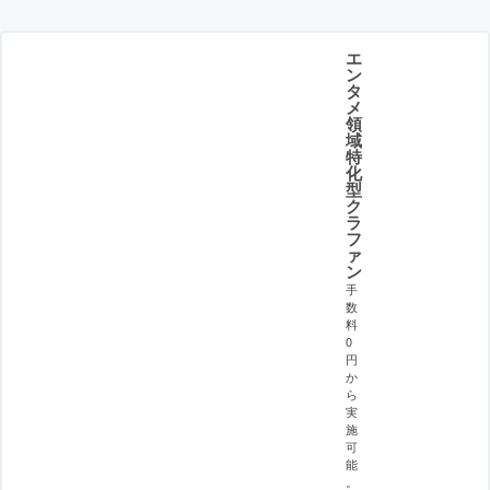
エ
ン
タ
メ
領
域
特
化
型
ク
ラ
フ
ァ
ン
手
数
料
0
円
か
ら
実
施
可
能
。