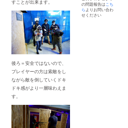
すことが出来ます。
の問題報告は
こち
貸切で
ござい
ご利用
ら
よりお問い合わ
ます。
できる
※米
せください
割引券
ニュー
です。
エラ社
※ご支援
の出荷
時に
状況に
キャッ
より納
プのカ
期が延
ラー(黒/
びてし
ウッド
まう場
ランド
合もご
カモ)を
ざいま
後ろ＝安全ではないので、
お選び
す。 ※
くださ
割引券
プレイヤーの方は索敵をし
い。 ※
のご利
現在制
用は1名
ながら敵を倒していくドキ
作中の
様1枚ま
為、デ
でと
ドキ感がより一層味わえま
ザイン
なって
に変更
す。
おりま
が出る
す。複
場合が
数仕
ござい
様・そ
ます。
の他割
※米
引券と
ニュー
の併用
エラ社
は出来