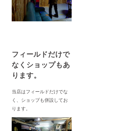
の出荷
ません
状況に
のでご
より納
了承く
期が延
ださ
びてし
い。 ※
まう場
割引券
合もご
の有効
ざいま
期限は
す。 ※
2021年
割引券
7月31日
のご利
迄と
フィールドだけで
用は1名
なって
様1枚ま
おりま
なくショップもあ
でと
す。
なって
ります。
おりま
す。複
数仕
様・そ
当店はフィールドだけでな
の他割
引券と
く、ショップも併設してお
の併用
は出来
ります。
ません
のでご
了承く
ださ
い。 ※