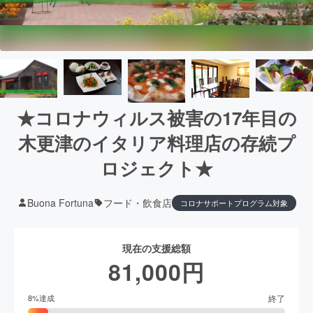
★コロナウィルス被害の17年目の
木更津のイタリア料理店の存続プ
ロジェクト★
Buona Fortuna
フード・飲食店
コロナサポートプログラム対象
現在の支援総額
81,000
円
終了
8
%達成