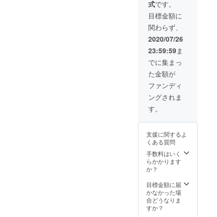
式
です。
利用い
事券以
の御利
ただけ
上の御
用は仕
目標金額に
ます。
食事代
入れの
関わらず、
＊御食
は別途
関係で
事券で
追加料
１週間
2020/07/26
のお支
金にて
前まで
23:59:59
ま
払いに
お求め
のご予
なる場
いただ
約とな
でに集まっ
合はお
けま
りま
た金額が
釣りが
す。 ＊
す。 ＊
発生致
他の食
ご使用
ファンディ
しませ
事券や
期間２
ングされま
んので
クーポ
０２０
ご了承
ン等、
年９月
す。
くださ
同時ご
１日か
い。 ＊
使用不
ら２０
所持し
可 ＊
２１年
支援に関するよ
ていた
パー
２月末
くある質問
だいて
ティー
日まで
いる食
コース
手数料はいく
事券以
の御利
らかかります
上の御
用は仕
か？
食事代
入れの
は別途
関係で
目標金額に届
追加料
１週間
かなかった場
金にて
前まで
合どうなりま
お求め
のご予
すか？
いただ
約とな