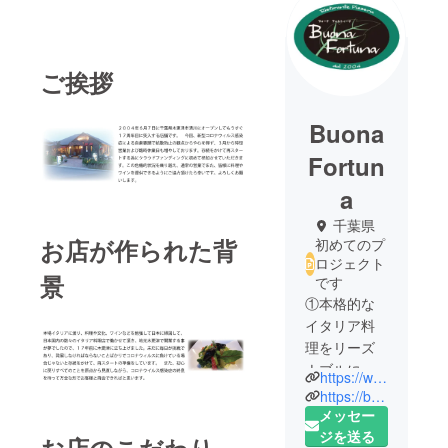
ご挨拶
Buona
Fortun
a
千葉県
お店が作られた背
初めてのプ
ロジェクト
景
です
①本格的な
イタリア料
理をリーズ
ナブルに味
https://www.facebook.com/buonafortuna2004/
わえる店
https://buona-fortuna-kisarazu.net/
②千葉県木
メッセー
更津市の郊
ジを送る