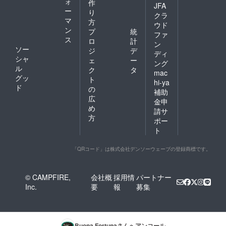
ォ
作
JFA
ー
り
クラ
マ
方
ウド
ン
プ
統
ファ
ス
ロ
計
ン
ソー
ジ
デ
ディ
シャ
ェ
ー
ング
ル
ク
タ
mac
グッ
ト
hi-ya
ド
の
補助
広
金申
め
請サ
方
ポー
ト
「QRコード」は株式会社デンソーウェーブの登録商標です。
© CAMPFIRE,
会社概
採用情
パートナー
Inc.
要
報
募集
Buona Fortuna
さんへアンコール