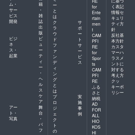
に基づ
RE
ム・
籍
ー
く表記
for
サー
・
と
情報セ
Ente
ビス
雑
は
キュリ
rtain
開発
誌
ク
サ
ティ方
men
出
ラ
ポ
針
t
版
ウ
ー
反社基
CAM
ビジ
ビ
ド
ト
本方針
PFI
ネ
ュ
フ
サ
カスタ
RE
ス・
ー
ァ
ー
マーハ
for
起業
テ
ン
ビ
ラスメ
Spor
ィ
デ
ス
ントに
ts
ー
ィ
対する
CAM
・
ン
考え方
PFI
ヘ
グ
クッ
RE
ル
と
キーポ
ふる
ス
は
リシー
さと
ケ
プ
実
納税
ア
ロ
施
AD
アー
舞
ジ
事
FOR
ト・
台
ェ
例
ALL
写真
・
ク
HIO
パ
ト
KOS
フ
の
HI