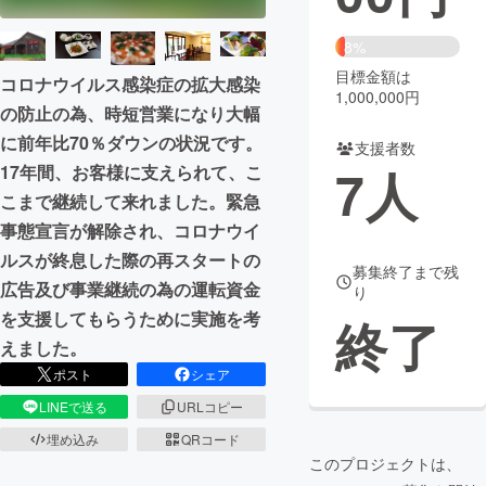
まちづくり・地域活性化
8%
目標金額は
コロナウイルス感染症の拡大感染
1,000,000円
CAMPFIRE for Social Good
CAMPFIRE Creation
の防止の為、時短営業になり大幅
CAMPFIREふるさと納税
machi-ya
コミュニティ
に前年比70％ダウンの状況です。
支援者数
7
人
17年間、お客様に支えられて、こ
こまで継続して来れました。緊急
事態宣言が解除され、コロナウイ
ルスが終息した際の再スタートの
募集終了まで残
広告及び事業継続の為の運転資金
り
を支援してもらうために実施を考
終了
えました。
ポスト
シェア
LINEで送る
URLコピー
埋め込み
QRコード
このプロジェクトは、