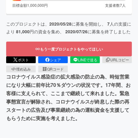
目標金額
1,000,000
円
支援者数
7
人
このプロジェクトは、
2020/05/28
に募集を開始し、
7
人の支援に
より
81,000
円の資金を集め、
2020/07/26
に募集を終了しました
もう一度プロジェクトをやってほしい
ポスト
シェア
LINEで送る
URLコピー
埋め込み
QRコード
コロナウイルス感染症の拡大感染の防止の為、時短営業
になり大幅に前年比70％ダウンの状況です。17年間、お
客様に支えられて、ここまで継続して来れました。緊急
事態宣言が解除され、コロナウイルスが終息した際の再
スタートの広告及び事業継続の為の運転資金を支援して
もらうために実施を考えました。