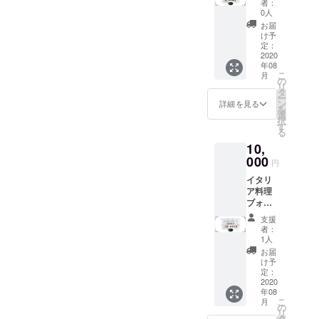
は別途
事券や
者：
トゥー
事券で
追加料
0人
クーポ
ナ
のお支
金にて
ン等、
お届
8,000
払いに
お求め
け予
同時ご
円 御
なる場
定：
いただ
使用不
食事券
2020
合はお
けま
可 ＊ご
年08
8,000円
釣りが
す。 ＊
使用期
こ
月
の御食
発生致
の
他の食
間２０
リ
事券を
しませ
タ
事券や
２０年
ー
発送さ
んので
ン
クーポ
詳細を見る
９月１
を
せて頂
ご了承
選
ン等、
日から
択
きま
くださ
す
同時ご
２０２
る
す。 ＊
い。 ＊
使用不
１年２
10,
当店で
所持し
可 ＊
月末日
のお食
000
ていた
パー
まで
円
事代と
だいて
ティー
イタリ
してご
いる食
コース
ア料理
利用い
事券以
の御利
ブォー
ただけ
上の御
用は仕
ナフォ
ます。
食事代
入れの
支援
ル
＊御食
は別途
関係で
者：
トゥー
事券で
追加料
1人
１週間
ナ
のお支
金にて
前まで
お届
10,000
払いに
お求め
け予
のご予
円 御
なる場
定：
いただ
約とな
食事券
2020
合はお
けま
りま
年08
10,000
釣りが
す。 ＊
す。 ＊
こ
月
円の御
発生致
の
他の食
ご使用
リ
食事券
しませ
タ
事券や