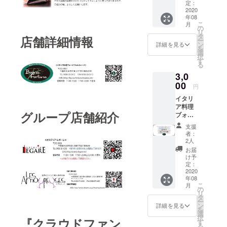
円
定：
ピッ
2020
年08
ツァテ
こ
月
イクア
の
リ
ウト券
タ
店舗詳細情報
ー
2,000
ン
詳細を見る
を
円
選
択
ピッ
す
る
ツァテ
3,0
イクア
ウト券
00
円
を発送
イタリ
させて
ア料理
頂きま
グループ店舗紹介
ブォー
す。 ＊
ナフォ
当店で
支援
ル
のピッ
者：
トゥー
ツァテ
2人
ナ
イクア
お届
3,000
ウト代
け予
円 御
として
定：
食事券
2020
ご利用
年08
3,000円
いただ
こ
月
の御食
けま
の
リ
事券を
す。 ＊
タ
ー
発送さ
ピッ
ン
詳細を見る
を
せて頂
ツァテ
選
択
『クラウドファン
きま
イクア
す
る