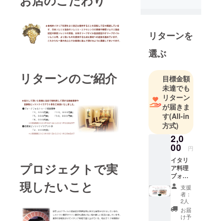
お店のこだわり
外にある店
舗です
③木更津ア
リターンを
ウトレット
から１５分
選ぶ
の位置にあ
ります
リターンのご紹介
目標金額
未達でも
リターン
が届きま
す
(All-in
方式)
2,0
00
円
イタリ
プロジェクトで実
ア料理
ブォー
現したいこと
ナフォ
支援
ル
者：
トゥー
2人
ナ
お届
2,000
け予