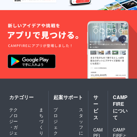
カテゴリー
起案サポート
サ
CAMP
ー
FIRE
テク
ま
プ
ス
ビ
につい
ノロ
ち
ロ
タ
ス
て
ジー
づ
ジ
ッ
・ガ
く
ェ
フ
CAM
CAMP
ジェ
り
ク
に
PFI
FIREと