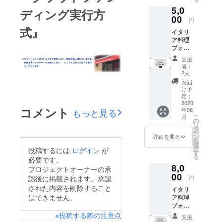
す。 ＊
ウト券
5,0
当店で
でのお
ディング実行方
のお食
00
支払い
円
事代と
になる
式』
イタリ
してご
場合は
ア料理
利用い
お釣り
ブォー
ただけ
が発生
ナフォ
ます。
致しま
支援
ル
＊御食
せんの
者：
トゥー
事券で
でご了
2人
ナ
のお支
承くだ
お届
5,000
払いに
さい。
け予
円 御
なる場
定：
＊所持
食事券
2020
合はお
してい
コメント
年08
もっと見る
5,000円
釣りが
ただい
こ
月
の御食
発生致
の
ている
リ
事券を
しませ
タ
食事券
ー
発送さ
んので
ン
以上の
詳細を見る
を
せて頂
ご了承
選
テイク
択
投稿するには
ログイン
が
きま
くださ
す
アウト
る
す。 ＊
必要です。
い。 ＊
代は別
8,0
当店で
所持し
途追加
プロジェクトオーナーの承
のお食
00
ていた
料金に
円
認後に掲載されます。承認
事代と
だいて
てお求
された内容を削除すること
イタリ
してご
いる食
めいた
はできません。
ア料理
利用い
事券以
だけま
ブォー
ただけ
上の御
す。 ＊
ナフォ
ます。
※投稿する際の注意点
食事代
他の食
支援
ル
＊御食