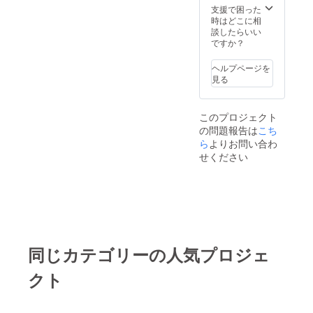
けま
りま
支援で困った
す。 ＊
す。 ＊
時はどこに相
他の食
ご使用
談したらいい
事券や
期間２
ですか？
クーポ
０２０
ン等、
年９月
ヘルプページを
同時ご
１日か
見る
使用不
ら２０
可 ＊
２１年
パー
２月末
このプロジェクト
ティー
日まで
の問題報告は
こち
コース
の御利
ら
よりお問い合わ
用は仕
せください
入れの
関係で
１週間
前まで
のご予
約とな
りま
す。 ＊
同じカテゴリーの人気プロジェ
ご使用
期間２
クト
０２０
年９月
１日か
ら２０