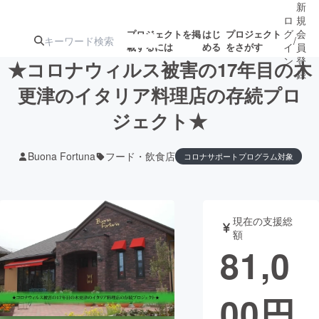
新
ロ
規
グ
会
プロジェクトを掲
はじ
プロジェクト
/
載するには
める
をさがす
イ
員
ン
登
★コロナウィルス被害の17年目の木
録
更津のイタリア料理店の存続プロ
ジェクト★
人気のプロ
注目のリ
注目の新着プロ
募集終了が近いプ
もうすぐ公開
ジェクト
ターン
ジェクト
ロジェクト
されます
Buona Fortuna
フード・飲食店
コロナサポートプログラム対象
アート・写真
音楽
現在の支援総
テクノロジー・ガジェット
ゲーム・サ
額
81,0
映像・映画
書籍・雑誌
00
円
ビジネス・起業
チャレンジ