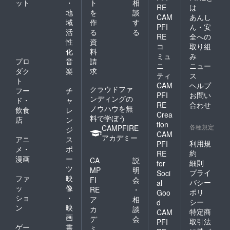
ット
・
ト
相
RE
は
地
を
談
CAM
あんし
域
作
す
PFI
ん・安
活
る
る
RE
全への
性
資
コ
取り組
化
料
ミュ
み
プロ
音
請
ニ
ニュー
ダク
楽
求
ティ
ス
ト
CAM
ヘルプ
クラウドファ
フー
チ
PFI
お問い
ンディングの
ド・
ャ
RE
合わせ
ノウハウを無
飲食
レ
Crea
料で学ぼう
店
ン
tion
各種規定
CAMPFIRE
ジ
CAM
アカデミー
アニ
ス
利用規
PFI
メ・
ポ
約
RE
漫画
ー
CA
説
細則
for
ツ
MP
明
プライ
Soci
ファ
映
FI
会
バシー
al
ッ
像
RE
・
ポリ
Goo
ショ
・
ア
相
シー
d
ン
映
カ
談
特定商
CAM
画
デ
会
取引法
PFI
ゲー
書
ミ