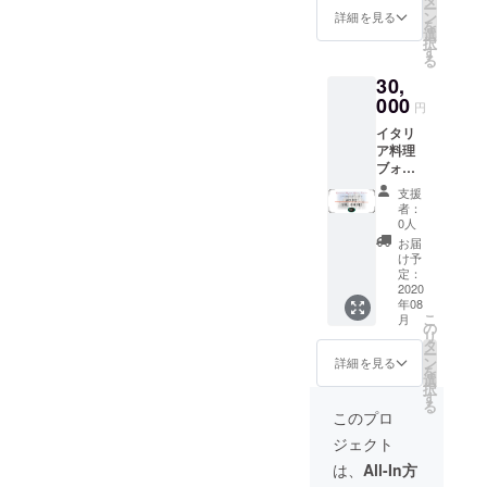
期間２
ー
を発送
んので
ン
クーポ
詳細を見る
０２０
を
させて
ご了承
選
ン等、
年９月
択
頂きま
くださ
す
同時ご
１日か
る
す。 ＊
い。 ＊
使用不
ら２０
30,
当店で
所持し
可 ＊
２１年
のお食
000
ていた
パー
２月末
円
事代と
だいて
ティー
日まで
イタリ
してご
いる食
コース
ア料理
利用い
事券以
の御利
ブォー
ただけ
上の御
用は仕
ナフォ
ます。
食事代
入れの
支援
ル
＊御食
は別途
関係で
者：
トゥー
事券で
追加料
0人
１週間
ナ
のお支
金にて
前まで
お届
30,000
払いに
お求め
け予
のご予
円 御
なる場
定：
いただ
約とな
食事券
2020
合はお
けま
りま
年08
30,000
釣りが
す。 ＊
す。 ＊
こ
月
円の御
発生致
の
他の食
ご使用
リ
食事券
しませ
タ
事券や
期間２
ー
を発送
んので
ン
クーポ
詳細を見る
０２０
を
させて
ご了承
選
ン等、
年９月
択
頂きま
くださ
す
同時ご
１日か
る
す。 ＊
い。 ＊
使用不
このプロ
ら２０
当店で
所持し
可 ＊
２１年
ジェクト
のお食
ていた
パー
２月末
事代と
だいて
ティー
は、
All-In方
日まで
してご
いる食
コース