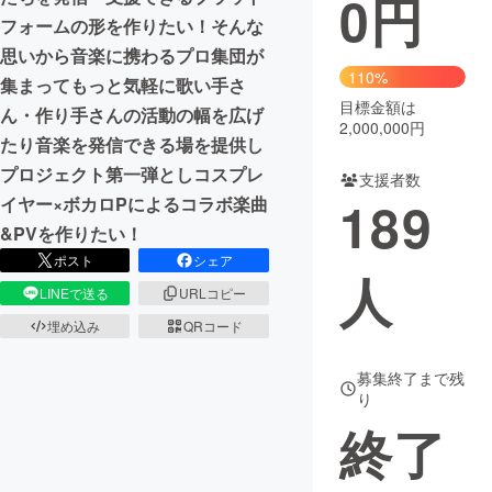
0
円
フォームの形を作りたい！そんな
まちづくり・地域活性化
思いから音楽に携わるプロ集団が
110%
集まってもっと気軽に歌い手さ
目標金額は
CAMPFIRE for Social Good
CAMPFIRE Creation
ん・作り手さんの活動の幅を広げ
2,000,000円
CAMPFIREふるさと納税
machi-ya
コミュニティ
たり音楽を発信できる場を提供し
プロジェクト第一弾としコスプレ
支援者数
189
イヤー×ボカロPによるコラボ楽曲
&PVを作りたい！
ポスト
シェア
人
LINEで送る
URLコピー
埋め込み
QRコード
募集終了まで残
り
終了