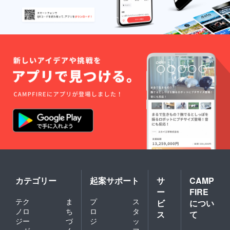
カテゴリー
起案サポート
サ
CAMP
ー
FIRE
テク
ま
プ
ス
ビ
につい
ノロ
ち
ロ
タ
ス
て
ジー
づ
ジ
ッ