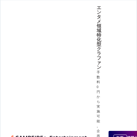
エ
ン
タ
メ
領
域
特
化
型
ク
ラ
フ
ァ
ン
手
数
料
0
円
か
ら
実
施
可
能
。
企
画