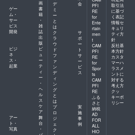
画
デ
会
取引法
PFI
ゲー
書
ミ
に基づ
RE
ム・
籍
ー
く表記
for
サー
・
と
情報セ
Ente
ビス
雑
は
キュリ
rtain
開発
誌
ク
サ
ティ方
men
出
ラ
ポ
針
t
版
ウ
ー
反社基
CAM
ビジ
ビ
ド
ト
本方針
PFI
ネ
ュ
フ
サ
カスタ
RE
ス・
ー
ァ
ー
マーハ
for
起業
テ
ン
ビ
ラスメ
Spor
ィ
デ
ス
ントに
ts
ー
ィ
対する
CAM
・
ン
考え方
PFI
ヘ
グ
クッ
RE
ル
と
キーポ
ふる
ス
は
リシー
さと
ケ
プ
実
納税
ア
ロ
施
AD
アー
舞
ジ
事
FOR
ト・
台
ェ
例
ALL
写真
・
ク
HIO
パ