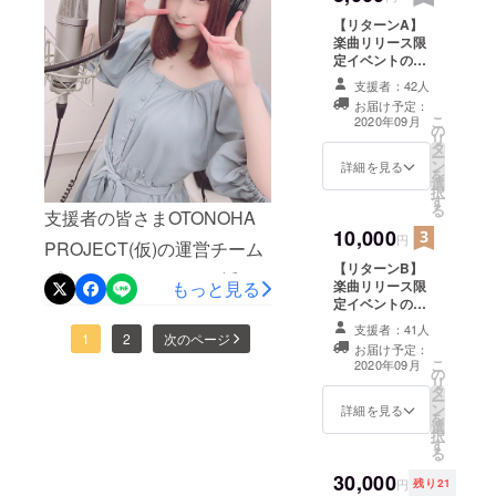
成を楽しみにお待ちいただ
【リターンA】
楽曲リリース限
けると幸いです！引き続き
定イベントの
応援のほど、何卒よろしく
web参加券 ※イ
支援者：42人
ベント配信用の
お届け予定：
お願いいたします！
URLを指定の
こ
2020年09月
の
メールアドレス
リ
OTONOHA project
タ
にお送りいたし
ー
ン
ます。 ※リリー
詳細を見る
を
選
スイベントにつ
択
す
きましては新型
る
支援者の皆さまOTONOHA
コロナウイルス
10,000
の影響により、
円
PROJECT(仮)の運営チーム
実施時期を調整
【リターンB】
させていただく
プロデューサーです。活動
楽曲リリース限
もっと見る
可能性がありま
定イベントの
報告になります！昨日(8月
す。
web参加券＋MV
支援者：41人
10日)は、うらまるさんのレ
内クレジット名
1
2
次のページ
お届け予定：
前表記(小) ※イベ
こ
2020年09月
コーディング日でした！か
の
ント配信用の
リ
タ
URLを指定の
ー
なり緊張をされている様子
ン
メールアドレス
詳細を見る
を
選
にお送りいたし
でしたが、とても素敵な歌
択
す
ます。 ※リリー
る
声で少しづつ楽曲が完成に
スイベントにつ
30,000
きましては新型
円
残り21