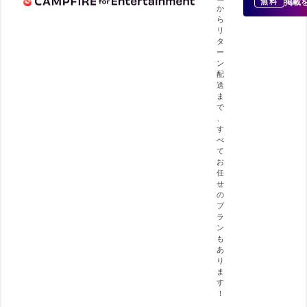
掲載
無料
か
ら
リ
タ
ー
ン
配
送
ま
で
、
す
べ
て
お
任
せ
の
プ
ラ
ン
も
あ
り
ま
す
！