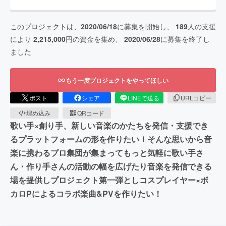
このプロジェクトは、
2020/06/18
に募集を開始し、
189
人の支援
により
2,215,000
円の資金を集め、
2020/06/28
に募集を終了し
ました
もう一度プロジェクトをやってほしい
ポスト
シェア
LINEで送る
URLコピー
埋め込み
QRコード
歌い手×創り手、新しい音楽のかたちを発信・支援でき
るプラットフォームの形を作りたい！そんな思いから音
楽に携わるプロ集団が集まってもっと気軽に歌い手さ
ん・作り手さんの活動の幅を広げたり音楽を発信できる
場を提供しプロジェクト第一弾としコスプレイヤー×ボ
カロPによるコラボ楽曲&PVを作りたい！