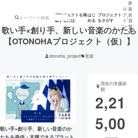
新
ロ
規
グ
会
プロジェクトを掲
はじ
プロジェクト
/
載するには
める
をさがす
イ
員
ン
登
歌い手×創り手、新しい音楽のかたち
録
【OTONOHAプロジェクト（仮）】
人気のプロ
注目のリ
注目の新着プロ
募集終了が近いプ
もうすぐ公開
otonoha_project
音楽
ジェクト
ターン
ジェクト
ロジェクト
されます
アート・写真
音楽
現在の支援総
額
2,21
テクノロジー・ガジェット
ゲーム・サ
5,00
映像・映画
書籍・雑誌
歌い手×創り手、新しい音楽のか
ビジネス・起業
チャレンジ
たちを発信・支援できるプラット