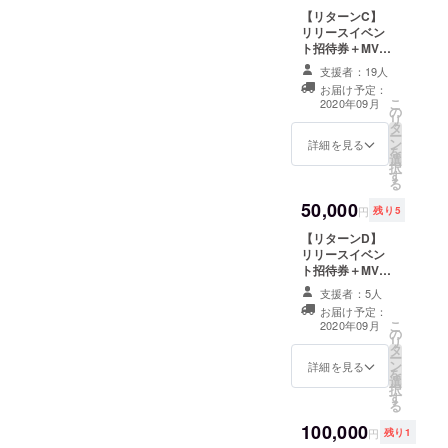
向けて動いております^^！
コロナウイルス
【リターンC】
の影響により、
引き続き、応援よろしくお
リリースイベン
実施時期を調整
ト招待券＋MV内
させていただく
願いします！
クレジットでの
可能性がありま
支援者：19人
名前表記(中)＋
す。
お届け予定：
うらまるサイン
こ
2020年09月
の
入り限定チェキ
リ
タ
※イベント招待券
ー
ン
を指定のメール
詳細を見る
を
選
アドレスにお送
択
す
りいたします。
る
（イベント実施
50,000
は８月下旬を予
円
残り5
定。会場は東京
【リターンD】
都内を予定して
リリースイベン
おります） ※リ
ト招待券＋MV内
リースイベント
クレジットでの
につきましては
支援者：5人
名前表記(大)＋
新型コロナウイ
お届け予定：
うらまるサイン
ルスの影響によ
こ
2020年09月
の
入り限定チェキ
り、実施時期を
リ
タ
※イベント招待券
調整させていた
ー
ン
を指定のメール
詳細を見る
だく可能性があ
を
選
アドレスにお送
ります。
択
す
りいたします。
る
（イベント実施
100,000
は８月下旬を予
円
残り1
定。会場は東京