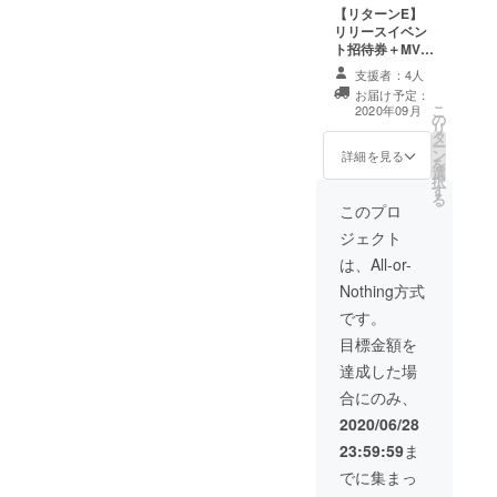
【リターンE】
都内を予定して
リリースイベン
おります） ※リ
ト招待券＋MV内
リースイベント
クレジットでの
につきましては
支援者：4人
名前表記(大)＋
新型コロナウイ
お届け予定：
MV撮影現場ご招
ルスの影響によ
こ
2020年09月
の
待＋うらまるサ
り、実施時期を
リ
タ
イン入り限定
調整させていた
ー
ン
チェキ ※イベン
詳細を見る
だく可能性があ
を
選
ト招待券を指定
ります。
択
す
のメールアドレ
る
スにお送りいた
このプロ
します（イベン
ジェクト
ト実施は８月下
旬を予定。会場
は、All-or-
は東京都内を予
Nothing方式
定しておりま
す） ※リリース
です。
イベントにつき
目標金額を
ましては新型コ
ロナウイルスの
達成した場
影響により、実
合にのみ、
施時期を調整さ
せていただく可
2020/06/28
能性がありま
23:59:59
ま
す。
でに集まっ