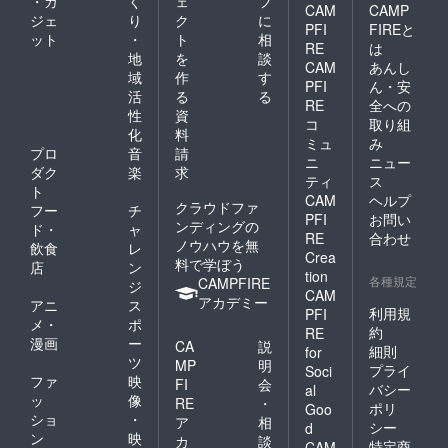
・ガ
く
ェ
フ
CAM
CAMP
ジェ
り
ク
に
PFI
FIREと
ット
・
ト
相
RE
は
地
を
談
CAM
あんし
域
作
す
PFI
ん・安
活
る
る
RE
全への
性
資
コ
取り組
化
料
ミュ
み
プロ
音
請
ニ
ニュー
ダク
楽
求
ティ
ス
ト
CAM
ヘルプ
クラウドファ
フー
チ
PFI
お問い
ンディングの
ド・
ャ
RE
合わせ
ノウハウを無
飲食
レ
Crea
料で学ぼう
店
ン
tion
各種規定
CAMPFIRE
ジ
CAM
アカデミー
アニ
ス
利用規
PFI
メ・
ポ
約
RE
漫画
ー
CA
説
細則
for
ツ
MP
明
プライ
Soci
ファ
映
FI
会
バシー
al
ッ
像
RE
・
ポリ
Goo
ショ
・
ア
相
シー
d
ン
映
カ
談
特定商
CAM