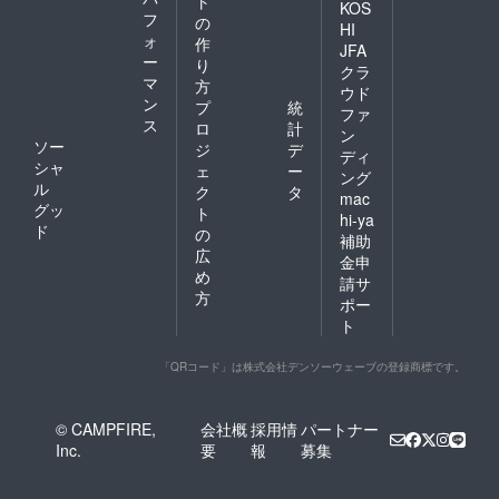
ト
KOS
フ
の
HI
ォ
作
JFA
ー
り
クラ
マ
方
ウド
ン
プ
統
ファ
ス
ロ
計
ン
ソー
ジ
デ
ディ
シャ
ェ
ー
ング
ル
ク
タ
mac
グッ
ト
hi-ya
ド
の
補助
広
金申
め
請サ
方
ポー
ト
「QRコード」は株式会社デンソーウェーブの登録商標です。
© CAMPFIRE,
会社概
採用情
パートナー
Inc.
要
報
募集