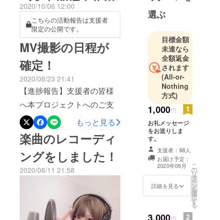
2020/10/06 12:00
お知らせ
選ぶ
こちらの活動報告は支援者
限定の公開です。
目標金額
MV撮影の日程が
未達なら
全額返金
確定！
されます
(All-or-
2020/08/23 21:41
Nothing
【進捗報告】支援者の皆様
方式)
へ本プロジェクトへのご支
1,000
円
援ありがとうございます。
もっと見る
お礼メッセージ
コロナ渦の中、様々な調整
をお送りしま
楽曲のレコーディ
す。
を経て無事MV撮影の日程が
支援者：88人
ングをしました！
（9月中旬）確定いたしまし
お届け予定：
こ
2020年09月
の
2020/08/11 21:58
た！出演者・スタッフ一
リ
タ
ー
ン
同、コロナ対策をしっかり
詳細を見る
を
選
択
と行った上で、撮影させて
す
る
いただきますので皆様、完
3,000
円