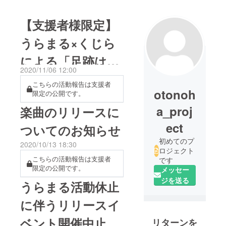
【支援者様限定】
うらまる×くじら
による「足跡は消
2020/11/06 12:00
えてゆく」先行配
こちらの活動報告は支援者
otonoh
限定の公開です。
布についてのお知
a_proj
楽曲のリリースに
らせ
ect
ついてのお知らせ
初めてのプ
2020/10/13 18:30
ロジェクト
こちらの活動報告は支援者
です
限定の公開です。
メッセー
ジを送る
うらまる活動休止
に伴うリリースイ
ベント開催中止の
リターンを