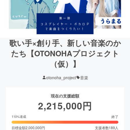
歌い手×創り手、新しい音楽のか
たち【OTONOHAプロジェクト
（仮）】
otonoha_project
音楽
現在の支援総額
2,215,000
円
終了
110
%達成
目標金額
2,000,000
円
支援者数
189
人