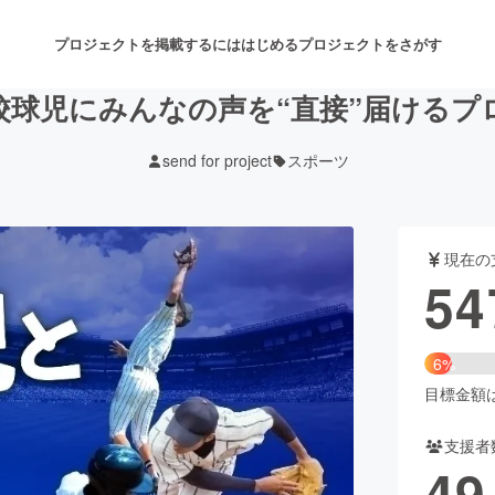
プロジェクトを掲載するには
はじめる
プロジェクトをさがす
校球児にみんなの声を“直接”届けるプ
send for project
スポーツ
注目のリターン
注目の新着プロジェクト
募集終了が近いプロジェクト
も
現在の
音楽
舞台・パフォーマンス
54
ゲーム・サービス開発
フード・飲食店
6%
書籍・雑誌出版
アニメ・漫画
目標金額は8
支援者
チャレンジ
ビューティー・ヘルスケ
49