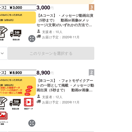
3,000
円
【Aコース】 ・メッセージ動画出演
（5秒まで） 動画or画像orメッ
セージ(文章)のいずれかの方法で高
校球児に応援を届けます！ （※無理
支援者：10人
にお送り頂く必要はございません
お届け予定：2020年11月
が、ぜひご協力ください！） ・プロ
ジェクトからの心のこもったお礼状
・活動報告書 ≪お願い≫ 画像・動
このリターンを選択する
画の撮影方法や注意点は本文に記載
る
しておりますので、ご確認くださ
い。 お好きな応援方法で、
send.for.project@gmail.com まで
8,900
お送りください！ ≪ メールへの記
円
載事項 ≫ ・氏名 ・選択コース を忘
【Bコース】 ・フォトモザイクアー
れずにご記載ください。
トの一部として掲載 ・メッセージ動
画出演（5秒まで） 動画or画像or
メッセージ(文章)のいずれかの方法
支援者：12人
で高校球児に応援を届けます！ （※
お届け予定：2020年11月
無理にお送り頂く必要はございませ
んが、ぜひご協力ください！） ・記
念フォトモザイクアートのデータ
（メールにて送付） ・高校球児に向
けて放映した動画データ（メールに
て送付） ・プロジェクトからの心の