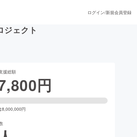
ログイン
/
新規会員登録
ロジェクト
うすぐ公開されます
支援総額
プロダクト
7,800
円
ファッション
スポーツ
,000,000円
数
ア
ソーシャルグッド
人