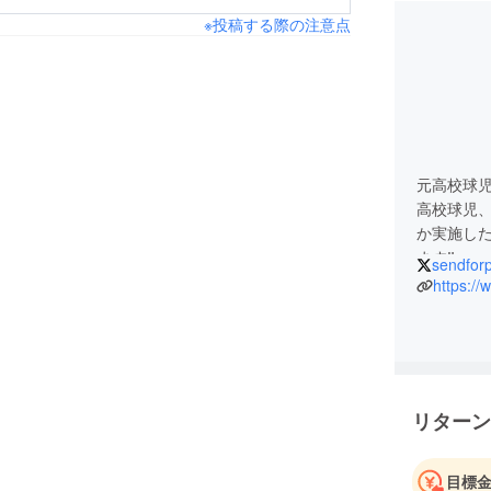
※投稿する際の注意点
元高校球
高校球児
か実施し
ます‼
sendforp
https:/
リターン
目標