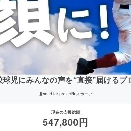
校球児にみんなの声を“直接”届けるプ
send for project
スポーツ
現在の支援総額
547,800
円