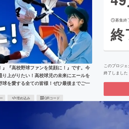
募集終
CAMPFIRE for Social Good
CAMPFIRE Creation
終
CAMPFIREふるさと納税
machi-ya
コミュニティ
このプロジェ
！』『高校野球ファンを笑顔に！』です。今
終了しました
盛り上がりたい！高校球児の未来にエールを
野球を愛する全ての皆様！ぜひ最後までご一
ピー
埋め込み
QRコード