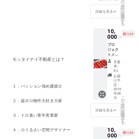
の
す。 そのカウン
リ
る」ための
タ
ターにご支援い
ー
ン
ただきました方
詳細を見る
リノベー
を
選
の名前を列記い
択
ション集団
す
たします！ ※支
る
です。
援時、必ず備考
10,
欄にご希望のお
残り20
000
名前（ニック
円
ネーム可）をご
プロ
記入ください。
ジェク
尚、ご希望され
トメン
ない場合もお伝
モッタイナイ不動産とは？
バーの
えください。
支援
一
者：
人、“泥
6人
臭い青
お届
年実業
け予
家”高橋
定：
１．パッション強め建築士
一彰が
2019
年08
経営す
こ
月
る飲食
の
２．超ボロ物件大好き大家
リ
店Cake
タ
ー
＆Cafe
ン
詳細を見る
を
taneの
選
３．ドロ臭い青年実業家
択
スイー
す
る
ツにも
10,
使用、
４．小うるさい空間デザイナー
残り20
販売さ
000
円
れてい