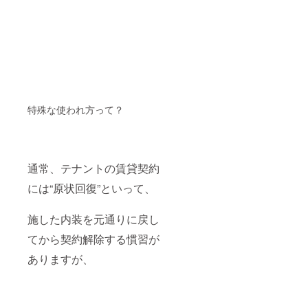
となる
メイン
カウン
ターを
設置す
る予定
です。
そのカ
ウン
ターに
特殊な使われ方って？
ご支援
いただ
きまし
た方の
名前を
通常、テナントの賃貸契約
列記い
たしま
には“原状回復”といって、
す！ ※
支援
時、必
施した内装を元通りに戻し
ず備考
てから契約解除する慣習が
欄にご
希望の
ありますが、
お名前
（ニッ
クネー
ム可）
をご記