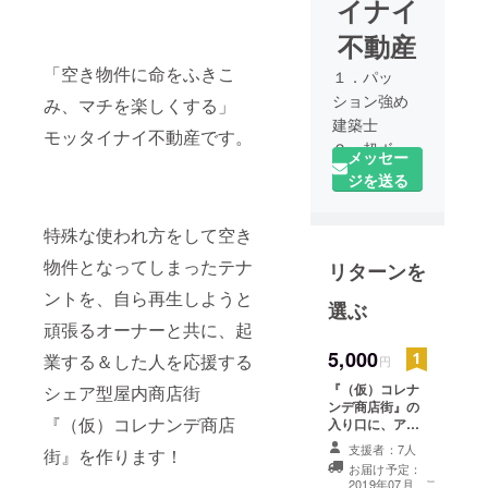
イナイ
不動産
「空き物件に命をふきこ
１．パッ
ション強め
み、マチを楽しくする」
建築士
モッタイナイ不動産です。
２．超ボロ
メッセー
物件大好き
ジを送る
大家
３．ドロ臭
特殊な使われ方をして空き
い青年実業
物件となってしまったテナ
リターンを
家
４．小うる
ントを、自ら再生しようと
選ぶ
さい空間デ
頑張るオーナーと共に、起
ザイナー
5,000
業する＆した人を応援する
円
の４名で形
成された
『（仮）コレナ
シェア型屋内商店街
ンデ商店街』の
「空き物件
『（仮）コレナンデ商店
入り口に、アイ
に命をふき
コンとなるメイ
支援者：7人
街』を作ります！
ンカウンターを
こみ、マチ
お届け予定：
設置する予定で
を楽しくす
こ
2019年07月