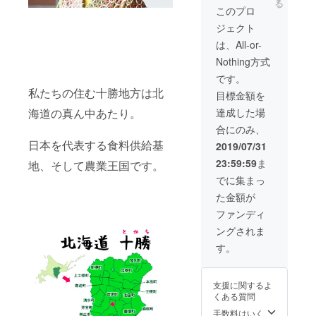
る
600g、
タイ
このプロ
お土産
バラ
ン、誕
にも最
ジェクト
600g（
生日プ
適で
３〜４
レゼン
は、All-or-
す。
人前）
ト、大
*********
Nothing方式
どろぶ
切な方
*********
たと
への贈
です。
*********
は・・
りもの
*********
私たちの住む十勝地方は北
目標金額を
・
などに
*********
*********
もおつ
達成した場
海道の真ん中あたり。
*********
*********
かいく
**** ま
合にのみ、
*********
ださい
た、
*********
日本を代表する食料供給基
ませ。
2019/07/31
『（仮
*********
人と人
）コレ
23:59:59
ま
地、そして農業王国です。
*********
とを、
ナンデ
********
想いで
でに集まっ
商店
「大自
紡ぐ、
街』の
た金額が
然を自
一本の
入り口
由に駆
糸にな
ファンディ
に、ア
け巡る
ります
イコン
ングされま
豚から
よう
となる
は、 自
に。
す。
メイン
然の空
*********
カウン
気・
*********
ターを
水・
*********
設置す
支援に関するよ
草・土
*********
る予定
くある質問
との共
*********
です。
生が実
手数料はいく
*********
そのカ