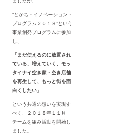
ましたが、
～
支援
い。
180kg
時、必
まで成
“とかち・イノベーション・
ず備考
長しま
欄にご
プログラム２０１８”という
す。
希望の
（通常
お名前
事業創発プログラムに参加
の豚は
（ニッ
120kg
クネー
し、
） 天然
ム可）
育ちで
をご記
上品質
入くだ
「まだ使えるのに放置され
の豚肉
さい。
は健康
尚、ご
ている、増えていく、モッ
的なお
希望さ
タイナイ空き家・空き店舗
いしさ
れない
に溢れ
場合も
を再生して、もっと街を面
ていま
お伝え
す。
くださ
白くしたい」
『食べ
い。
る人へ
の想
という共通の想いを実現す
い』と
『豚へ
べく、２０１８年１１月
の愛
情』が
チームを組み活動を開始し
造りだ
ました。
す、
『十勝