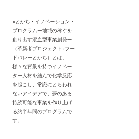
豚放牧
育ち』
の成熟
された
※とかち・イノベーション・
ジュー
シーな
プログラムー地域の稼ぐを
肉の食
感を是
創り出す混血型事業創発ー
非とも
（革新者プロジェクト×フー
味わっ
てみて
ドバレーとかち）とは、
くださ
い！
様々な背景を持つイノベー
*********
*********
ター人材を結んで化学反応
*********
*********
を起こし、常識にとらわれ
*********
ないアイデアで、夢のある
*********
* また、
持続可能な事業を作り上げ
『（仮
）コレ
る約半年間のプログラムで
ナンデ
商店
す。
街』の
入り口
に、ア
イコン