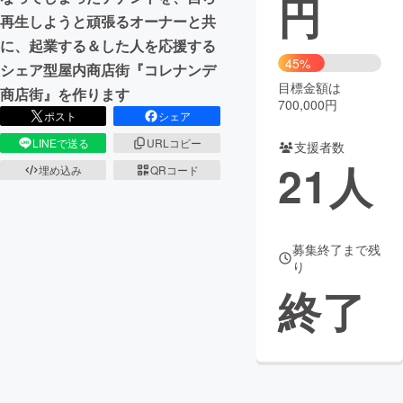
円
再生しようと頑張るオーナーと共
まちづくり・地域活性化
に、起業する＆した人を応援する
45%
シェア型屋内商店街『コレナンデ
目標金額は
CAMPFIRE for Social Good
CAMPFIRE Creation
商店街』を作ります
700,000円
CAMPFIREふるさと納税
machi-ya
コミュニティ
ポスト
シェア
LINEで送る
URLコピー
支援者数
21
人
埋め込み
QRコード
募集終了まで残
り
終了