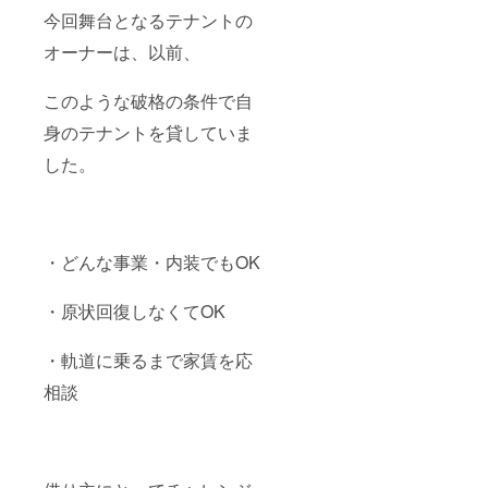
入くだ
今回舞台となるテナントの
さい。
尚、ご
オーナーは、以前、
希望さ
れない
このような破格の条件で自
場合も
お伝え
身のテナントを貸していま
くださ
い。
した。
・どんな事業・内装でもOK
・原状回復しなくてOK
・軌道に乗るまで家賃を応
相談