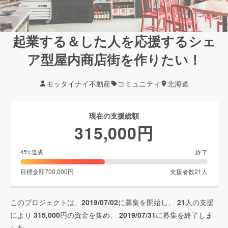
起業する＆した人を応援するシェ
ア型屋内商店街を作りたい！
モッタイナイ不動産
コミュニティ
北海道
現在の支援総額
315,000
円
終了
45
%達成
目標金額
700,000
円
支援者数
21
人
このプロジェクトは、
2019/07/02
に募集を開始し、
21
人の支援
により
315,000
円の資金を集め、
2019/07/31
に募集を終了しま
した