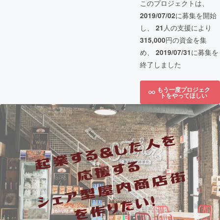
このプロジェクトは、
2019/07/02
に募集を開始
し、
21
人の支援により
315,000
円の資金を集
め、
2019/07/31
に募集を
終了しました
もう一度プロジェク
トをやってほしい