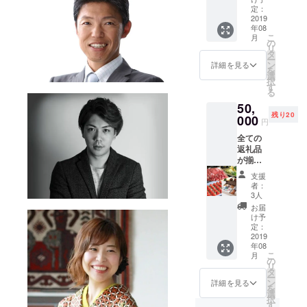
んで、
別町札
定：
色、ど
地元で
2019
内、
れを
年08
大人気
uraniwa
とって
こ
月
の老舗
cafe向
の
も一級
リ
レスト
かいに
タ
品で
ー
ラン
佇む小
ン
す！ 北
詳細を見る
を
『ラン
さな洋
選
海道の
択
チョエ
菓子屋
す
夏いち
る
ルパ
です。
ごは、
50,
ソ』さ
私たち
寒暖の
残り20
んから
000
の作る
差が激
円
しゃぶ
お菓子
しいた
全ての
しゃぶ
で、日
め、糖
返礼品
用の豚
常がい
度がす
が揃っ
肉をお
つもよ
ごく高
たフル
送りし
り少し
いで
支援
パッ
ます。
だけ幸
す。 そ
者：
ケージ
直営の
せにな
3人
のまま
です。
牧場で
るよう
食べて
お届
のびの
な、そ
け予
もよ
び放牧
定：
んなお
し！特
2019
されて
菓子を
別な日
年08
いる“ど
作って
のケー
こ
月
ろぶ
の
いきた
キの上
リ
た”のお
タ
いと考
に乗せ
ー
肉で
ン
えてい
詳細を見る
るもよ
を
す。
選
ます。
し！ 贈
択
ロース
す
バレン
り物、