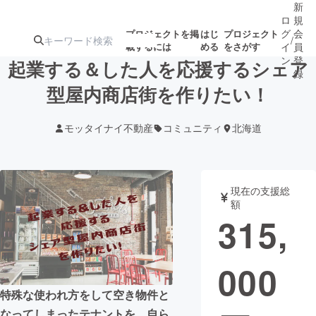
新
ロ
規
グ
会
プロジェクトを掲
はじ
プロジェクト
/
載するには
める
をさがす
イ
員
ン
登
起業する＆した人を応援するシェア
録
型屋内商店街を作りたい！
人気のプロ
注目のリ
注目の新着プロ
募集終了が近いプ
もうすぐ公開
モッタイナイ不動産
コミュニティ
北海道
ジェクト
ターン
ジェクト
ロジェクト
されます
アート・写真
音楽
現在の支援総
額
315,
テクノロジー・ガジェット
ゲーム・サ
000
映像・映画
書籍・雑誌
特殊な使われ方をして空き物件と
ビジネス・起業
チャレンジ
なってしまったテナントを、自ら