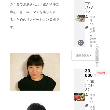
プロ
る希少
の４名で形成された「空き物件に
ジェク
な北海
トメン
道産の
命をふきこみ、マチを楽しくす
バー全
夏いち
支援
員が大
ご３０
る」ためのリノベーション集団で
者：
ファン
粒を発
4人
であ
送しま
す。
お届
る、十
す。
け予
勝のお
*********
定：
菓子屋
2019
*********
年08
さん
*********
こ
月
『一
*********
の
リ
糸』さ
*********
タ
ー
んのお
*******
ン
詳細を見る
を
菓子
収穫後
選
択
セット
すぐに
す
る
をお送
一粒一
30,
りいた
粒丁寧
残り20
しま
000
に梱包
円
す。
をし
『（仮
*********
て、お
）コレ
*********
客様の
ナンデ
*********
元へ発
商店
*********
送させ
支援
街』の
*********
て頂き
者：
隣の
*******
ます。
1人
隣、ご
一糸
味・
お届
近所さ
は、幕
形・
け予