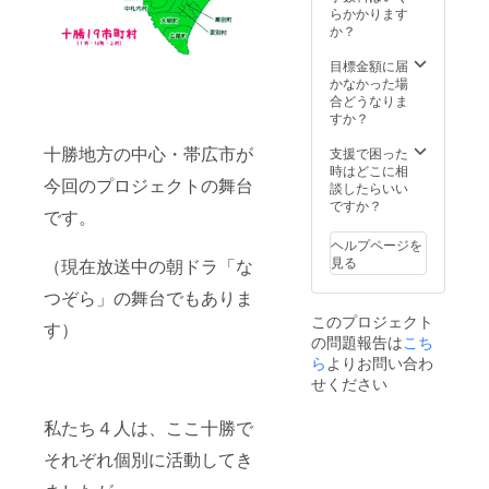
感出来
らかかります
**** ま
ウン
る」
か？
た、
ターに
「夏に
『（仮
ご支援
は川で
目標金額に届
）コレ
いただ
水浴
かなかった場
ナンデ
きまし
び、冬
合どうなりま
商店
た方の
の雪原
すか？
街』の
名前を
を走り
入り口
列記い
十勝地方の中心・帯広市が
回る姿
支援で困った
に、ア
たしま
から
時はどこに相
イコン
す！ ※
今回のプロジェクトの舞台
たくま
談したらいい
となる
支援
しさを
ですか？
メイン
時、必
です。
感じら
カウン
ず備考
れる」
ターを
欄にご
ヘルプページを
放し飼
設置す
希望の
見る
（現在放送中の朝ドラ「な
いされ
る予定
お名前
ている
です。
つぞら」の舞台でもありま
（ニッ
豚たち
そのカ
クネー
このプロジェクト
は、ス
す）
ウン
ム可）
の問題報告は
こち
トレス
ターに
をご記
ら
よりお問い合わ
を感じ
ご支援
入くだ
る事な
いただ
せください
さい。
く自然
きまし
尚、ご
の恵み
た方の
希望さ
私たち４人は、ここ十勝で
をたら
名前を
れない
ふく食
列記い
場合も
それぞれ個別に活動してき
べて、
たしま
お伝え
170kg
す！ ※
くださ