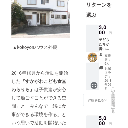
リターンを
育てるため
に、みんな
選ぶ
の食堂わら
りらをはじ
3,0
め、大人た
00
円
ちがつなが
子ども
りを持ち、
たちが
▲kokoyoriハウス外観
元気になる
書いた
お礼の
ための活動
支援
お手紙
者：
なども企画
をお送
6人
していま
りしま
お届
す。
2016年10月から活動を開始
け予
す。
定：
した
『すかがわこども食堂
2018
年09
こ
月
わらりら』
は子供達が安心
の
リ
タ
して過ごすことができる空
ー
ン
詳細を見る
を
選
間」と「みんなで一緒に食
択
す
る
事ができる環境を作る」と
5,0
いう思いで活動を開始いた
00
円