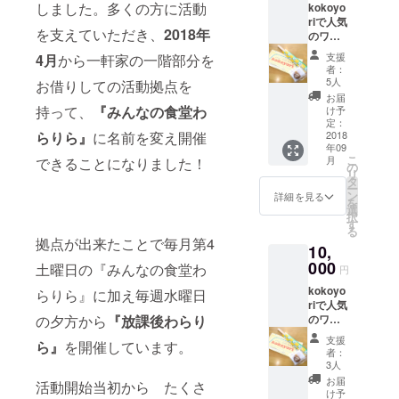
しました。多くの方に活動
kokoyo
riで人気
を支えていただき、
2018年
のワー
ク
支援
4月
から一軒家の一階部分を
ショッ
者：
プ、カ
5人
お借りしての活動拠点を
ンナで
お届
削って
持って、
『みんなの食堂わ
け予
作るヒ
定：
ノキの
2018
らりら』
に名前を変え開催
年09
マイ箸
こ
月
できることになりました！
と、子
の
リ
どもた
タ
ー
ちが書
ン
詳細を見る
を
いたお
選
択
礼のお
す
る
手紙を
拠点が出来たことで毎月第4
10,
お送り
しま
000
土曜日の『みんなの食堂わ
円
す。
kokoyo
らりら』に加え毎週水曜日
riで人気
のワー
の夕方から
『放課後わらり
ク
支援
ら』
を開催しています。
ショッ
者：
プ、カ
3人
ンナで
お届
活動開始当初から たくさ
削って
け予