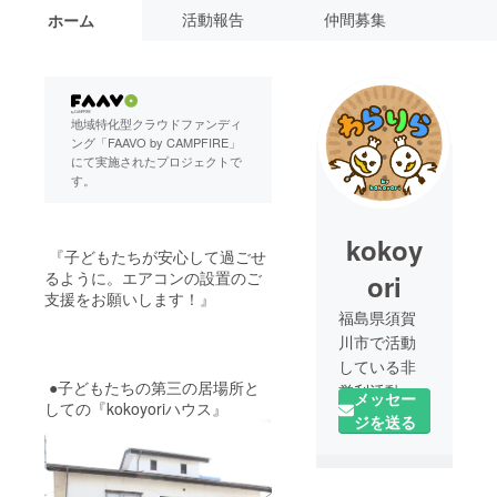
活動報告
仲間募集
ホーム
地域特化型クラウドファンディ
ング「FAAVO by CAMPFIRE」
にて実施されたプロジェクトで
す。
kokoy
『子どもたちが安心して過ごせ
るように。エアコンの設置のご
ori
支援をお願いします！』
福島県須賀
川市で活動
している非
●子どもたちの第三の居場所と
営利活動団
メッセー
しての『kokoyoriハウス』
体kokoyoriで
ジを送る
す。
子どもたち
の心と体を