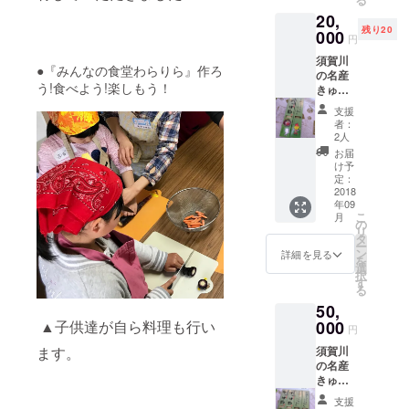
20,
残り20
000
円
須賀川
●『みんなの食堂わらりら』作ろ
の名産
う!食べよう!楽しもう！
きゅう
りで
支援
作った
者：
かっぱ
2人
麺と岩
お届
瀬きゅ
け予
うり
定：
らーめ
2018
年09
んの
こ
月
セット
の
リ
をお送
タ
ー
りしま
ン
詳細を見る
を
す。
選
択
す
る
50,
▲子供達が自ら料理も行い
000
円
ます。
須賀川
の名産
きゅう
りで
支援