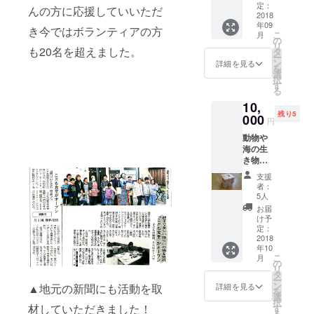
作るヒ
定：
んの方に応援していいただ
ノキの
2018
年09
マイ箸
き今ではボランティアの方
こ
月
と、子
の
リ
どもた
も20名を超えました。
タ
ー
ちが書
ン
詳細を見る
を
いたお
選
択
礼のお
す
る
手紙を
10,
お送り
残り5
しま
000
円
す。
動物や
海の生
き物を
モチー
支援
フにし
者：
た木の
5人
パズル
お届
です
け予
定：
2018
年10
こ
月
の
リ
タ
ー
ン
詳細を見る
▲地元の新聞にも活動を取
を
選
択
材していただきました！
す
る