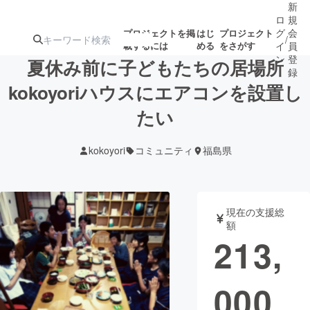
新
ロ
規
グ
会
プロジェクトを掲
はじ
プロジェクト
/
載するには
める
をさがす
イ
員
ン
登
夏休み前に子どもたちの居場所
録
kokoyoriハウスにエアコンを設置し
たい
人気のプロ
注目のリ
注目の新着プロ
募集終了が近いプ
もうすぐ公開
ジェクト
ターン
ジェクト
ロジェクト
されます
kokoyori
コミュニティ
福島県
アート・写真
音楽
現在の支援総
テクノロジー・ガジェット
ゲーム・サ
額
213,
映像・映画
書籍・雑誌
000
ビジネス・起業
チャレンジ