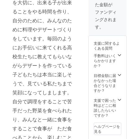
を大切に、出来る子が出来
た金額が
ることをやる時間を作り、
ファンディ
ングされま
自分のために、みんなのた
す。
めに料理やデザートづくり
をしています。毎回のよう
支援に関するよ
にお手伝いに来てくれる高
くある質問
校生たちに教えてもらいな
手数料はいく
らかかります
がらデザートを作っている
か？
子どもたちは本当に楽しそ
目標金額に届
かなかった場
うで、見ている私たちまで
合どうなりま
すか？
笑顔になってしまします。
支援で困った
自分で調理をすることで苦
時はどこに相
手だった野菜を食べられた
談したらいい
ですか？
り、みんなと一緒に食事を
ヘルプページを
することで食事が ただ食
見る
べることから 楽しむこと