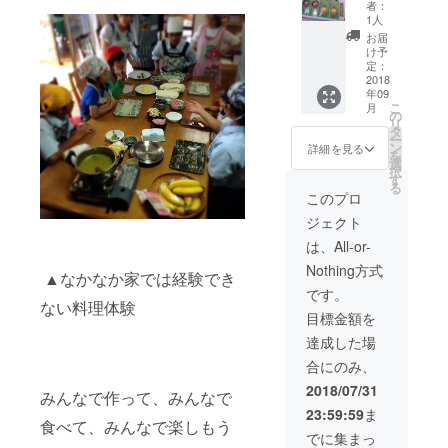
作った
者：
かっぱ
1人
麺と岩
お届
瀬きゅ
け予
うり
定：
らーめ
2018
年09
んの
こ
月
セット
の
リ
をお送
タ
ー
りしま
ン
詳細を見る
を
す。
選
択
す
る
このプロ
ジェクト
は、All-or-
Nothing方式
▲なかなか家では経験でき
です。
ない料理体験
目標金額を
達成した場
合にのみ、
2018/07/31
みんなで作って、みんなで
23:59:59
ま
食べて、みんなで楽しもう
でに集まっ