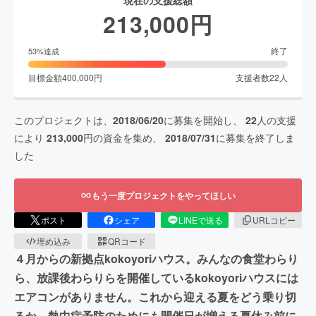
現在の支援総額
213,000
円
終了
53
%達成
目標金額
400,000
円
支援者数
22
人
このプロジェクトは、
2018/06/20
に募集を開始し、
22
人の支援
により
213,000
円の資金を集め、
2018/07/31
に募集を終了しま
した
もう一度プロジェクトをやってほしい
ポスト
シェア
LINEで送る
URLコピー
埋め込み
QRコード
４月からの新拠点kokoyoriハウス。みんなの食堂わらり
ら、放課後わらりらを開催しているkokoyoriハウスには
エアコンがありません。これから迎える夏をどう乗り切
るか、熱中症予防のためにも開催日が増える夏休み前に