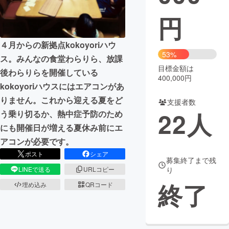
円
まちづくり・地域活性化
４月からの新拠点kokoyoriハウ
CAMPFIRE for Social Good
CAMPFIRE Creation
53%
ス。みんなの食堂わらりら、放課
CAMPFIREふるさと納税
machi-ya
コミュニティ
目標金額は
後わらりらを開催している
400,000円
kokoyoriハウスにはエアコンがあ
りません。これから迎える夏をど
支援者数
22
人
う乗り切るか、熱中症予防のため
にも開催日が増える夏休み前にエ
アコンが必要です。
ポスト
シェア
募集終了まで残
LINEで送る
URLコピー
り
終了
埋め込み
QRコード