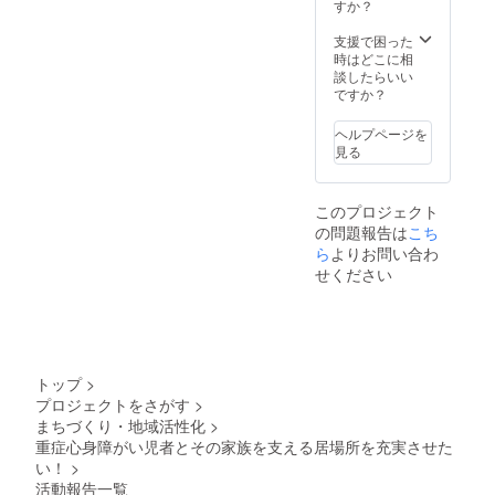
ファン
だいた
名簿に
すか？
「にの
ディン
方は無
お名前
に」の
グで応
条件で
を記載
支援で困った
めんこ
援いた
賛助会
させて
時はどこに相
さん達
だいた
員にな
いただ
談したらいい
が感謝
方は1年
れま
きま
ですか？
の気持
目年会
す）。
す。申
ちを込
費無
正会員
込時に
めて書
ヘルプページを
料。2年
は年会
備考欄
いた
見る
目から
費1,000
へ希望
メッ
は年会
円で継
する会
セージ
費1,000
続して
員を入
カード
このプロジェクト
円を頂
応援い
力して
をお届
の問題報告は
こち
戴しま
ただけ
下さ
けしま
す）。
る会員
ら
よりお問い合わ
い。
す。
どちら
です
【めん
【限定
せください
もスペ
（今
こさん
広報誌
シャル
回、ク
達から
「にの
サンク
ラウド
のあり
にー
スとし
ファン
がとう
ず」を3
て会員
ディン
カー
か月ご
名簿に
グで応
ド】
とに1年
トップ
>
お名前
援いた
「にの
分】 毎
プロジェクトをさがす
>
を記載
だいた
に」の
月利用
まちづくり・地域活性化
>
させて
方は1年
めんこ
者さん
いただ
目年会
重症心身障がい児者とその家族を支える居場所を充実させた
さん達
向けに
きま
費無
が感謝
い！
>
発行し
す。申
料。2年
の気持
ている
活動報告一覧