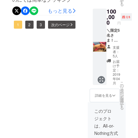
援！
こっと
す
す）。
の気持
る
（賛助
秋田を
正会員
をしています^_^ めんこさ
ちを込
もっと見る
100
会員）
一口
は年会
めて書
または
,00
ん達にももちろん協力して
1,000円
費1,000
いた
残り5
（正会
から応
0
円で継
メッ
円
もらっています。 材料を混
1
2
3
次のページ
員）】
援いた
続して
セージ
賛助会
＼限定5
だける
応援い
カード
ぜる感覚、ミキサーの振
員もし
名さ
会員の
ただけ
をお届
くは正
ま！に
ことで
る会員
動、おいしいにおい…どれ
けしま
会員ど
のに感
す（今
です
す。
支援
ちらか
謝祭ご
も五感に働きかける刺激に
回、ク
（今
【限定
者：
お好き
招待
ラウド
回、ク
5人
広報誌
なります^_^ 家庭の音って
な方を
コース
ファン
ラウド
「にの
お届
お選び
／
ディン
ファン
け予
にー
ありますよね。 台所でお母
いただ
【NPO
グで応
定：
ディン
ず」を3
けま
法人に
2019
援いた
グで応
さんがご飯を作る音、電子
か月ご
年04
す。賛
こっと
だいた
援いた
とに1年
こ
月
助会員
秋田に
レンジの音、何かを焼く音
方は無
の
だいた
分】 毎
リ
とは、
一口支
条件で
タ
方は1年
月利用
ー
などなど。 にのには普段家
ＮＰＯ
援！
賛助会
ン
目年会
詳細を見る
者さん
を
法人に
（賛助
員にな
選
費無
向けに
で聞こえる音も、めんこさ
択
こっと
会員）
れま
す
料。2年
発行し
る
秋田を
または
す）。
目から
このプロ
ん達が安心する音のひとつ
ている
一口
（正会
正会員
は年会
「にの
ジェクト
1,000円
員）】
ではないかと考えていま
は年会
費1,000
にー
から応
賛助会
費1,000
円を頂
は、All-or-
ず」と
す。 安心できて、楽しく
援いた
員もし
円で継
戴しま
いう広
Nothing方式
だける
くは正
続して
す）。
報誌を
て、おいしい（笑）場所！