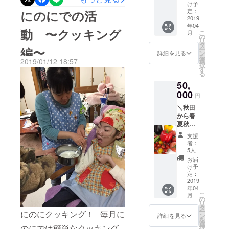
り入れています。 季節の行
コース
けま
ちらに
け予
がとう
た晴れの日。 みんなで近所
／
す。賛
定：
にのにでの活
使わせ
カー
事を通して、四季を感じ
【NPO
2019
助会員
ていた
ド】
の神社に健康祈願に行って
年04
法人に
とは、
だき、
「にの
る。 大切だなぁと思います
動 〜クッキング
こ
月
こっと
ＮＰＯ
きました！ 車中ではみんな
の
スペ
に」の
リ
秋田に
法人に
^_^
タ
シャル
めんこ
ー
編〜
ワクワクドキドキ！ ねえね
一口支
こっと
ン
サンク
詳細を見る
さん達
を
援！
秋田を
選
2019/01/12 18:57
スとし
が感謝
え何が始まるの？ みんな神
択
（賛助
一口
す
て賛助
の気持
る
会員）
1,000円
会員名
ちを込
妙な表情… 神事が終わった
50,
または
から応
簿にお
めて書
（正会
000
援いた
あとは、おみくじを引きま
名前を
いた
円
員）】
だける
記載さ
メッ
＼秋田
した！ さてさて今年の運勢
賛助会
会員の
せてい
セージ
から春
員もし
ことで
ただき
カード
はー！ いい感じです！ 2019
夏秋の
くは正
す（今
ます。
をお届
旬のあ
会員ど
回、ク
【めん
けしま
支援
年も笑顔いっぱいになりそ
りがと
ちらか
ラウド
こさん
者：
す。
う野菜
お好き
ファン
5人
うです^_^ 神殿の中まで入
達から
と果物
な方を
ディン
のあり
お届
が届く
るのを手伝ってくださっ
お選び
グで応
け予
がとう
コース
いただ
定：
援いた
カー
た、神社の皆さんに感謝で
／
2019
けま
だいた
ド】
年04
【NPO
す。賛
方は無
「にの
す！
こ
月
法人に
助会員
の
条件で
に」の
リ
こっと
とは、
タ
賛助会
めんこ
ー
にのにクッキング！ 毎月に
秋田に
ＮＰＯ
ン
員にな
詳細を見る
さん達
を
一口支
法人に
選
れま
が感謝
のにでは簡単なクッキング
択