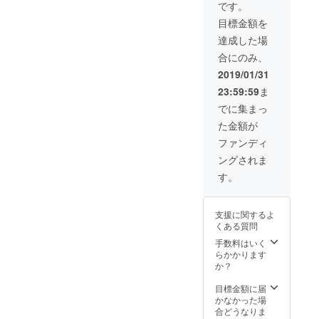
会員の
会員ど
応援い
どちら
です。
3ヶ月分
ことで
ちらか
ただけ
もスペ
にのにはそんなところです
ずつま
目標金額を
す（今
お好き
る会員
シャル
とめて
回、ク
な方を
^_^ みんな味見しにおい
です
サンク
達成した場
（年間4
ラウド
お選び
（今
スとし
回）お
合にのみ、
で〜！
ファン
いただ
回、ク
て会員
届けし
ディン
けま
ラウド
名簿に
2019/01/31
ます。
グで応
す。賛
ファン
お名前
23:59:59
ま
援いた
助会員
ディン
を記載
だいた
とは、
グで応
させて
でに集まっ
方は無
ＮＰＯ
援いた
いただ
た金額が
条件で
法人に
だいた
きま
賛助会
こっと
方は1年
す。申
ファンディ
員にな
秋田を
目年会
込時に
ングされま
れま
一口
費無
備考欄
す）。
1,000円
料。2年
へ希望
す。
正会員
から応
目から
する会
は年会
援いた
は年会
員を入
費1,000
だける
費1,000
力して
支援に関するよ
円で継
会員の
円を頂
下さ
くある質問
続して
ことで
戴しま
い。
応援い
す（今
す）。
手数料はいく
【めん
ただけ
回、ク
どちら
らかかります
こさん
る会員
ラウド
もスペ
か？
達から
です
ファン
シャル
のあり
（今
ディン
サンク
目標金額に届
がとう
回、ク
グで応
スとし
かなかった場
カー
ラウド
援いた
て会員
合どうなりま
ド】