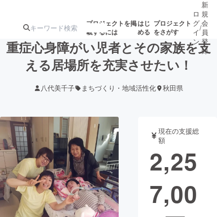
新
ロ
規
グ
会
プロジェクトを掲
はじ
プロジェクト
/
載するには
める
をさがす
イ
員
ン
登
重症心身障がい児者とその家族を支
録
える居場所を充実させたい！
人気のプロ
注目のリ
注目の新着プロ
募集終了が近いプ
もうすぐ公開
八代美千子
まちづくり・地域活性化
秋田県
ジェクト
ターン
ジェクト
ロジェクト
されます
アート・写真
音楽
現在の支援総
額
2,25
テクノロジー・ガジェット
ゲーム・サ
7,00
映像・映画
書籍・雑誌
ビジネス・起業
チャレンジ