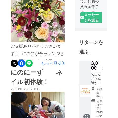
て。代表の
八代美千子
です。看護
メッセー
師歴23年中
ジを送る
16年を障害
のある子ど
もたち（め
リターンを
んこさん
ご支援ありがとうございま
達）と過ご
選ぶ
す！ にのにがチャレンジさ
してきまし
た。体は不
せて頂いている、今回のク
3,0
もっと見る
自由だけ
00
ラウドファンディング。 残
円
にのにーず ネ
ど、全身で
＼めん
り2日というところで、目標
感情を表現
こさん
イル初体験！
したり、生
金額を達成しました！ 皆さ
達から
ありが
きることの
2019/01/26 20:06
支援
まのご支援、応援のおかげ
とうが
者：
素晴らしさ
届く
46人
です。 本当にありがとうご
を教えてく
コース
お届
／
ざいます！ 今朝はスタッフ
け予
れるめんこ
【NPO
定：
さん達。そ
と喜びを分かち合いまし
法人に
2019
年04
こっと
の家族を含