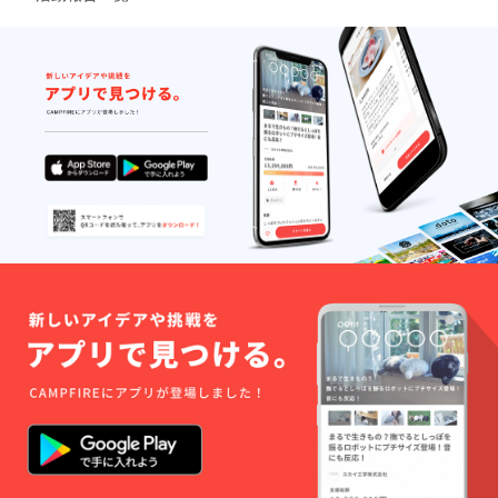
込時に
目から
ちを込
「にの
備考欄
は年会
めて書
にー
へ希望
費1,000
いた
ず」と
する会
円を頂
メッ
いう広
員を入
戴しま
セージ
報誌を
力して
す）。
カード
3ヶ月分
下さ
どちら
をお届
ずつま
い。
もスペ
けしま
とめて
【めん
シャル
す。
（年間4
こさん
サンク
【限定
回）お
達から
スとし
広報誌
届けし
のあり
て会員
「にの
ます。
がとう
名簿に
にー
【規格
カー
お名前
ず」を3
外品で
ド】
を記載
か月ご
も味は
「にの
させて
とに1年
抜群！
に」の
いただ
分】 毎
秋田産
めんこ
きま
月利用
旬の野
さん達
す。申
者さん
菜セッ
が感謝
込時に
向けに
ト】 秋
の気持
備考欄
発行し
田市の
ちを込
へ希望
ている
農家さ
めて書
する会
「にの
んが育
いた
員を入
にー
てたお
メッ
力して
ず」と
野菜
セージ
下さ
いう広
（形が
カード
い。
報誌を
整って
をお届
【めん
3ヶ月分
いな