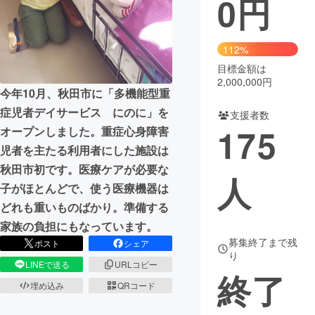
0
円
まちづくり・地域活性化
112%
目標金額は
CAMPFIRE for Social Good
CAMPFIRE Creation
2,000,000円
CAMPFIREふるさと納税
machi-ya
コミュニティ
今年10月、秋田市に「多機能型重
症児者デイサービス にのに」を
支援者数
175
オープンしました。重症心身障害
児者を主たる利用者にした施設は
秋田市初です。医療ケアが必要な
人
子がほとんどで、使う医療機器は
どれも重いものばかり。準備する
家族の負担にもなっています。
募集終了まで残
ポスト
シェア
り
LINEで送る
URLコピー
終了
埋め込み
QRコード