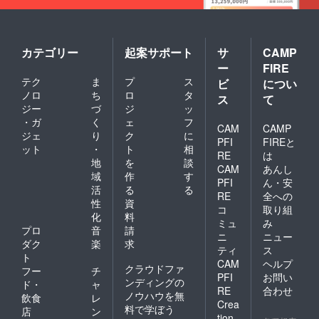
けしま
こさん
ずつま
かった
す。
達から
とめて
り、色
【限定
のあり
（年間4
が鮮や
広報誌
がとう
回）お
かでな
「にの
カー
届けし
かった
カテゴリー
起案サポート
サ
CAMP
にー
ド】
ます。
りと
ー
FIRE
ず」を3
「にの
【規格
いった
テク
ま
プ
ス
か月ご
に」の
ビ
につい
外でも
規格外
とに1年
めんこ
味は抜
ノロ
ち
ロ
タ
のも
ス
て
分】 毎
さん達
群！秋
の）を
ジー
づ
ジ
ッ
月利用
が感謝
田産春
送らせ
・ガ
く
ェ
フ
者さん
の気持
CAM
CAMP
夏秋の
ていた
ジェ
り
ク
に
向けに
ちを込
旬の野
だきま
PFI
FIREと
ット
・
ト
相
発行し
めて書
菜セッ
す。見
RE
は
ている
いた
地
を
談
ト（年3
た目が
CAM
あんし
「にの
メッ
回配
いまい
域
作
す
PFI
ん・安
にー
セージ
送）】
ちなだ
活
る
る
ず」と
カード
RE
全への
秋田市
けで、
性
資
いう広
をお届
の農家
コ
取り組
味は全
化
料
報誌を
けしま
さんが
く問題
ミュ
み
3ヶ月分
す。
プロ
音
請
育てた
ないで
ニ
ニュー
ずつま
【限定
お野菜
ダク
楽
求
す！（5
ティ
ス
とめて
広報誌
（形が
月頃の
ト
CAM
ヘルプ
（年間4
「にの
整って
発送を
クラウドファ
フー
チ
回）お
にー
いな
PFI
お問い
予定）
ンディングの
ド・
ャ
届けし
ず」を3
かった
RE
合わせ
ノウハウを無
飲食
レ
ます。
か月ご
り、色
Crea
料で学ぼう
【規格
とに1年
が鮮や
店
ン
tion