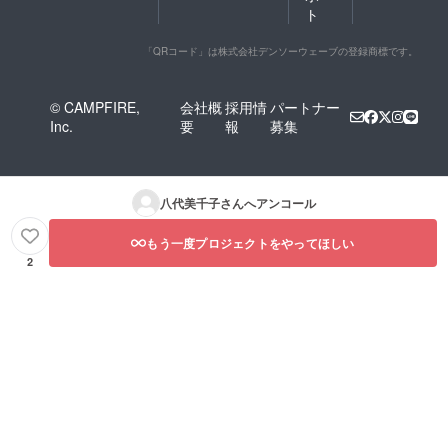
旬の果
く問題
ト
物セッ
ないで
ト（年3
す！年3
回配
回（5
「QRコード」は株式会社デンソーウェーブの登録商標です。
送）】
月・8
野菜
月・11
セット
月頃を
© CAMPFIRE,
会社概
採用情
パートナー
とまと
予定）
Inc.
要
報
募集
めて旬
旬のお
の果物
野菜を
をお届
お届け
けしま
しま
す。
す。
八代美千子
さんへアンコール
【規格
外でも
味は抜
もう一度プロジェクトをやってほしい
群！秋
2
田産春
夏秋の
旬の果
物セッ
ト（年3
回配
送）】
野菜
セット
とまと
めて旬