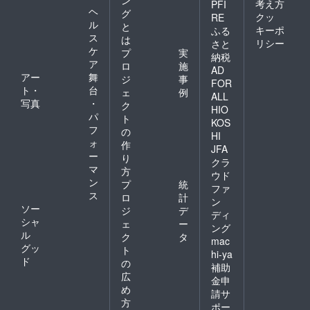
ン
送らせ
送）】
す。
考え方
PFI
ヘ
ていた
秋田市
グ
クッ
RE
だきま
の農家
ル
と
キーポ
ふる
す。見
さんが
ス
は
リシー
さと
た目が
育てた
ケ
プ
実
納税
いまい
お野菜
ア
ロ
施
ちなだ
（形が
AD
アー
舞
ジ
事
けで、
整って
FOR
ト・
台
味は全
いな
ェ
例
ALL
く問題
かった
写真
・
ク
HIO
ないで
り、色
パ
ト
KOS
す！年3
が鮮や
フ
の
回（5
かでな
HI
ォ
作
月・8
かった
JFA
ー
月・11
りと
り
クラ
月頃を
いった
マ
方
ウド
予定）
規格外
ン
プ
統
ファ
旬のお
のも
ス
ロ
計
野菜を
の）を
ン
ソー
ジ
デ
お届け
送らせ
ディ
シャ
しま
ていた
ェ
ー
ング
す。
だきま
ル
ク
タ
mac
【規格
す。見
グッ
ト
hi-ya
外でも
た目が
ド
の
補助
味は抜
いまい
広
群！秋
ちなだ
金申
め
田産春
けで、
請サ
夏秋の
味は全
方
ポー