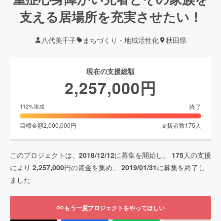
支える居場所を充実させたい！
八代美千子
まちづくり・地域活性化
秋田県
現在の支援総額
2,257,000
円
終了
112
%達成
目標金額
2,000,000
円
支援者数
175
人
このプロジェクトは、
2018/12/12
に募集を開始し、
175
人の支援
により
2,257,000
円の資金を集め、
2019/01/31
に募集を終了し
ました
もう一度プロジェクトをやってほしい