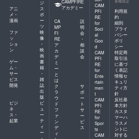
外でも
分】 毎
各種規定
かでな
CAMPFIRE
ジ
CAM
味は抜
月利用
かった
アカデミー
アニ
ス
群！秋
者さん
利用規
PFI
りと
メ・
ポ
田産春
向けに
いった
約
RE
漫画
ー
夏秋の
発行し
CA
説
規格外
細則
for
旬の野
ている
ツ
のも
MP
明
プライ
Soci
菜セッ
「にの
の）を
ファ
映
FI
会
バシー
al
ト（年3
にー
送らせ
ッ
像
RE
・
ポリ
回配
ず」と
Goo
ていた
ショ
・
ア
相
送）】
いう広
だきま
シー
d
ン
映
秋田市
報誌を
カ
談
す。見
特定商
CAM
の農家
3ヶ月分
画
た目が
デ
会
取引法
PFI
さんが
ずつま
いまい
ゲー
書
ミ
に基づ
RE
育てた
とめて
ちなだ
ム・
籍
ー
く表記
for
お野菜
（年間4
けで、
サー
・
と
（形が
回）お
情報セ
味は全
Ente
ビス
雑
は
整って
届けし
く問題
キュリ
rtain
開発
誌
いな
ます。
ないで
ク
サ
ティ方
men
かった
【規格
す！年3
出
ラ
ポ
針
t
り、色
外でも
回（5
版
ウ
ー
反社基
CAM
が鮮や
味は抜
月・8
ビジ
ビ
ド
ト
かでな
群！秋
本方針
PFI
月・11
ネ
ュ
フ
サ
かった
田産春
月頃を
カスタ
RE
ス・
ー
りと
夏秋の
ァ
ー
予定）
マーハ
for
いった
旬の野
起業
テ
旬のお
ン
ビ
ラスメ
Spor
規格外
菜セッ
野菜を
ィ
デ
ス
ントに
ts
のも
ト（年3
お届け
ー
ィ
対する
の）を
回配
CAM
しま
・