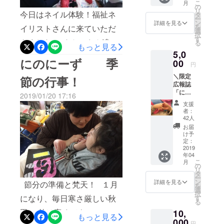
た！ 素敵なお花もいただき
こ
月
秋田に
の
めて、住み
リ
今日はネイル体験！福祉ネ
一口支
タ
ました。 こんなにたくさ
ー
慣れた地域
援！
ン
詳細を見る
を
イリストさんに来ていただ
（賛助
んの方々に支えられて。 に
で生きてい
選
択
会
す
きました！ めんこさん達の
くお手伝い
る
のにーずは幸せです！ 今日
員）】
もっと見る
をしたいと
5,0
ＮＰＯ
これまためんこい爪に、綺
の午前中の活動は、体を動
にのにーず 季
法人に
00
考えていま
円
麗に色を塗ってもらいまし
こっと
かそう！でした^_^理学療法
す。
＼限定
秋田を
節の行事！
た^_^一本にはアートも！
広報誌
一口
士さんがいろいろ準備して
「にの
1,000円
2019/01/20 17:16
みんな始めはマニキュアの
にー
きてくれて、最後はみんな
から応
支援
ず」が
援いた
匂いと、不思議な感触に真
者：
でエビカニックスを踊りま
届く
だける
42人
コース
顔（笑）塗ってもらった爪
賛助会
お届
した！ スタッフも全力！
／
員の入
け予
を見て、ニンマリ^_^ やっ
【NPO
会権で
定：
喜びの舞、エビカニックス
法人に
2019
す（今
ぱりみんな女の子！私達も
年04
こっと
でした あと残りわずかです
回、ク
こ
月
秋田に
ラウド
の
見ていてワクワクしまし
リ
が、引き続き応援よろしく
一口支
ファン
タ
ー
援！
た。これからもいろんな経
ディン
ン
詳細を見る
節分の準備と梵天！ １月
お願い致します。
を
（賛助
グで応
選
択
験しようね^_^
会
援いた
になり、毎日寒さ厳しい秋
す
る
員）】
だいた
田。 外は寒くても、にのに
10,
ＮＰＯ
方は無
もっと見る
法人に
000
条件で
円