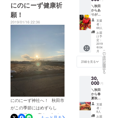
の中はぽっかぽか！ みんな
こっと
賛助会
にのにーず健康祈
＼秋田
秋田を
員にな
で活動を楽しんでいます^_^
からあ
一口
れま
願！
りがと
1,000円
す）。
まずは節分の準備！鬼を作
う野菜
から応
いただ
支援
2019/01/16 22:36
が届く
りました。 めんこさん達の
援いた
いたお
者：
コース
だける
金の一
69人
顔に似てるー！ みんないい
／
賛助会
部をそ
お届
【NPO
員の入
ちらに
け予
お顔^_^ 続いて、手作り梵
法人に
会権で
定：
使わせ
こっと
2019
す（今
ていた
天のプレゼント！ スタッフ
年04
秋田に
回、ク
だき、
こ
月
一口支
のお子さんが作って来てく
ラウド
の
スペ
リ
援！
ファン
タ
シャル
ー
れました！ 梵天は安全や健
（賛助
ディン
ン
サンク
詳細を見る
を
会員）
グで応
選
スとし
康をお祈りして、神社に奉
択
または
援いた
す
て賛助
る
（正会
だいた
会員名
納するもの。 これでみんな
30,
員）】
方は無
簿にお
賛助会
元気に通ってこれるね^_^
000
条件で
名前を
円
員もし
賛助会
記載さ
にのにがある秋田市は、今
＼秋田
くは正
員にな
せてい
から春
会員ど
れま
ただき
が一番寒い時期。 外に出て
夏秋の
ちらか
す）。
ます。
にのにーず神社へ！ 秋田市
旬のあ
お好き
いただ
【めん
行事に参加するのは難しい
支援
りがと
な方を
がこの季節にはめずらし
いたお
こさん
者：
う野菜
お選び
ので、こうやって活動に取
金の一
8人
達から
く、気温が5.2度まで上がっ
が届く
いただ
部をそ
のあり
お届
もっと見る