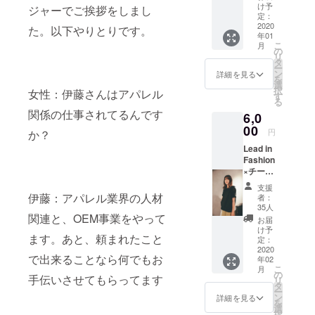
ルー
け予
ジャーでご挨拶をしまし
るポップ
プ）メ
定：
アップ
ンバー
2020
た。以下やりとりです。
年01
が片手
ショップ
こ
月
で製作
の
「POWER
リ
したオ
タ
ー
FROM THE
リジナ
ン
詳細を見る
を
ル消し
選
COAST」を
択
女性：伊藤さんはアパレル
ゴムハ
す
る
主宰
ンコを
関係の仕事されてるんです
6,0
お送り
東北地区ア
しま
00
円
パレル企業
か？
す。
合同就職ガ
Lead in
Fashion
イダンス主
×チーム
催・運営
ブレイ
支援
ン今共
伊藤：アパレル業界の人材
者：
同開
35人
アパレル企
発 半
関連と、OEM事業をやって
お届
業をメイン
身麻痺
け予
ます。あと、頼まれたこと
対応ス
定：
にキャリア
リング
2020
支援を行い
で出来ることなら何でもお
年02
シャツ
こ
月
ながら、東
(半袖
の
手伝いさせてもらってます
リ
カラー
タ
北にフィー
ー
BK サイ
ン
詳細を見る
を
チュアした
ズ
選
択