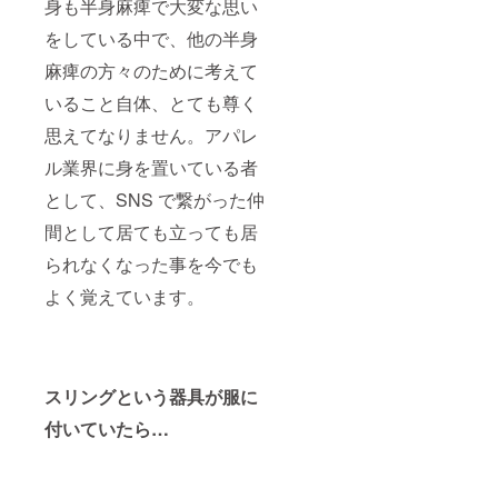
身も半身麻痺で大変な思い
袖丈21
身丈
69、身
をしている中で、他の半身
※
幅52、
写真の
肩幅
麻痺の方々のために考えて
モデル
45、袖
いること自体、とても尊く
はすべ
丈20
てMサ
思えてなりません。アパレ
イズ着
用。
Lー身
ル業界に身を置いている者
丈73、
身幅
として、SNS で繋がった仲
55、肩
幅48、
間として居ても立っても居
袖丈21
られなくなった事を今でも
よく覚えています。
XLー身
丈76、
身幅
58、肩
幅52、
袖丈21
スリングという器具が服に
※
付いていたら…
写真の
モデル
はすべ
てMサ