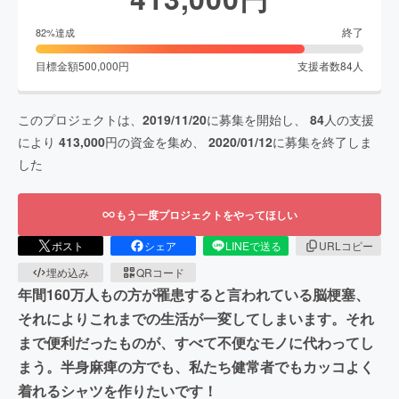
終了
82
%達成
目標金額
500,000
円
支援者数
84
人
このプロジェクトは、
2019/11/20
に募集を開始し、
84
人の支援
により
413,000
円の資金を集め、
2020/01/12
に募集を終了しま
した
もう一度プロジェクトをやってほしい
ポスト
シェア
LINEで送る
URLコピー
埋め込み
QRコード
年間160万人もの方が罹患すると言われている脳梗塞、
それによりこれまでの生活が一変してしまいます。それ
まで便利だったものが、すべて不便なモノに代わってし
まう。半身麻痺の方でも、私たち健常者でもカッコよく
着れるシャツを作りたいです！