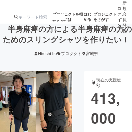
新
ロ
規
グ
会
プロジェクトを掲
はじ
プロジェクト
/
載するには
める
をさがす
イ
員
ン
登
半身麻痺の方による半身麻痺の方の
録
ためのスリングシャツを作りたい！
人気のプロ
注目のリ
注目の新着プロ
募集終了が近いプ
もうすぐ公開
Hiroshi Ito
プロダクト
宮城県
ジェクト
ターン
ジェクト
ロジェクト
されます
アート・写真
音楽
現在の支援総
額
413,
テクノロジー・ガジェット
ゲーム・サ
000
映像・映画
書籍・雑誌
ビジネス・起業
チャレンジ