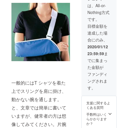
丈20
ことも大切
モデル
に上げ
しま
43、肩
は、All-or-
はすべ
な仕事だと
やす
す。 ご
幅37、
てMサ
Nothing方式
く、左
支援の
思います。
袖丈16
Lー身
イズ着
麻痺の
際に、
丈73、
です。
用。
そんな想い
方は左
希望サ
身幅
目標金額を
で今回のプ
肩結び
イズ、
Sー
55、肩
の方が
肩結び
身丈
ロジェクト
幅48、
達成した場
上げや
位置
66、身
袖丈21
を立ち上げ
合にのみ、
すいで
（右肩
幅47、
ました。
す。 ※T
で結
肩幅
2020/01/12
シャツ
ぶ、左
41、袖
XLー身
23:59:59
ま
ボディ
肩で結
丈19
丈76、
ぜひ、皆さ
仕様は
ぶ）を
身幅
でに集まっ
コット
ご指定
んのお力を
58、肩
た金額が
ン100％
くださ
Mー
幅52、
お貸しくだ
※サイズ
い。 ※
身丈
袖丈21
ファンディ
さい！
仕様
右麻痺
69、身
ングされま
XSー身
の方に
幅52、
一般的にはT シャツを着た
※
丈62、
は右肩
肩幅
写真の
す。
上でスリングを肩に掛け、
身幅
結びの
45、袖
モデル
43、肩
方が方
丈20
はすべ
動かない腕を通します。
幅37、
に上げ
てMサ
支援に関するよ
袖丈16
やす
イズ着
と、文章では簡単に書いて
くある質問
く、左
Lー身
用。
麻痺の
丈73、
手数料はいく
いますが、健常者の方は想
Sー
方は左
身幅
らかかります
身丈
肩結び
55、肩
か？
像してみてください。片腕
66、身
の方が
幅48、