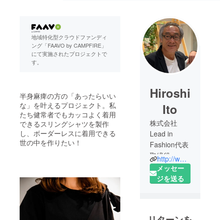
地域特化型クラウドファンディ
ング「FAAVO by CAMPFIRE」
にて実施されたプロジェクトで
す。
Hiroshi
半身麻痺の方の「あったらいい
な」を叶えるプロジェクト。私
Ito
たち健常者でもカッコよく着用
株式会社
できるスリングシャツを製作
し、ボーダーレスに着用できる
Lead in
世の中を作りたい！
Fashion代表
取締役
http://www.lif.or.jp
メッセー
宮城県仙台
ジを送る
市生まれ,仙
台市在住。
在仙の広告
リターンを
代理店を経