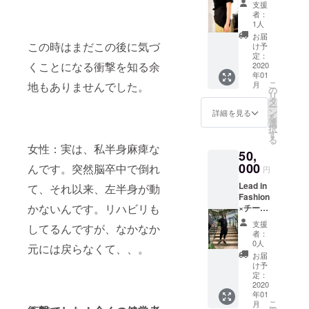
望サイ
方は左
支援
ン今共
ズ、肩
ば！という
肩結び
者：
同開
結び位
の方が
1人
お話を聞
発 半
置（右
上げや
お届
き、「あ！
身麻痺
この時はまだこの後に気づ
肩で結
すいで
け予
対応ス
ぶ、左
定：
す。 ※T
これは僕ら
くことになる衝撃を知る余
リング
2020
肩で結
シャツ
が作るべき
年01
シャツ
ぶ）を
ボディ
こ
地もありませんでした。
月
(半袖
ものだ！」
ご指定
の
仕様は
リ
カラー
くださ
タ
コット
とすぐに製
ー
BK サイ
い。 ※
ン
ン100％
詳細を見る
を
作すること
ズ
右麻痺
選
※サイズ
択
XS,S,M,
の方に
す
に決めまし
仕様
る
L,XL）
は右肩
XSー身
女性：実は、私半身麻痺な
た。
50,
５枚を
結びの
丈62、
お送り
000
方が方
んです。突然脳卒中で倒れ
身幅
円
しま
に上げ
43、肩
いま、ぼく
Lead in
て、それ以来、左半身が動
す。 ご
やす
幅37、
たちが当た
Fashion
支援の
く、左
袖丈16
かないんです。リハビリも
×チーム
際に、
り前のよう
麻痺の
ブレイ
希望サ
方は左
支援
に思って生
してるんですが、なかなか
ン今共
イズ、
肩結び
Sー
者：
きて、動い
同開
肩結び
の方が
0人
身丈
元には戻らなくて、、。
発 半
位置
上げや
てることっ
66、身
お届
身麻痺
（右肩
すいで
け予
幅47、
て、本当は
対応ス
で結
定：
す。 ※T
肩幅
リング
2020
当たり前な
ぶ、左
シャツ
41、袖
年01
シャツ
肩で結
ボディ
丈19
んかじゃな
こ
月
(半袖
ぶ）を