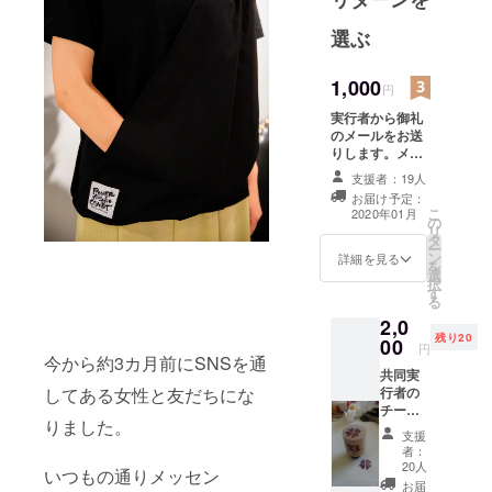
て、平成元
選ぶ
年より市内
専門学校に
1,000
円
て学生募
実行者から御礼
集・就職を
のメールをお送
担当。キャ
りします。メー
リア開発、
ルアドレスをお
支援者：19人
知らせくださ
インターン
お届け予定：
い。
こ
2020年01月
などの授業
の
リ
タ
を担当。
ー
ン
詳細を見る
を
選
択
2016年7月、
す
る
株式会社
2,0
Lead in
残り20
00
円
今から約3カ月前にSNSを通
Fashion設
共同実
立。
してある女性と友だちにな
行者の
東北ブラン
チーム
りました。
ブレイ
ドをフィー
支援
ン（半
者：
チュアして
身麻痺
20人
いつもの通りメッセン
患者グ
展開してい
お届