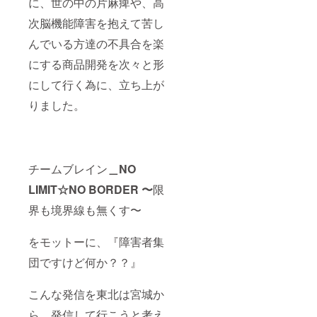
に、世の中の片麻痺や、高
次脳機能障害を抱えて苦し
んでいる方達の不具合を楽
にする商品開発を次々と形
にして行く為に、立ち上が
りました。
チームブレイン
＿NO
LIMIT☆NO BORDER 〜
限
界も境界線も無くす〜
をモットーに、『障害者集
団ですけど何か？？』
こんな発信を東北は宮城か
ら、発信して行こうと考え