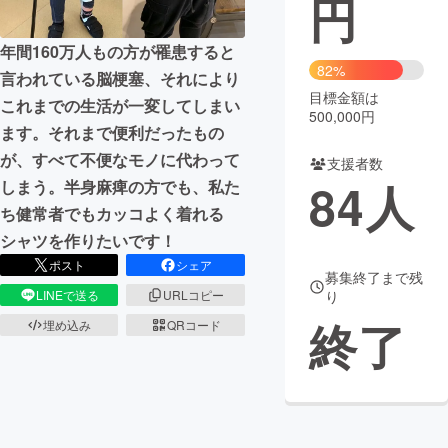
円
まちづくり・地域活性化
年間160万人もの方が罹患すると
82%
言われている脳梗塞、それにより
目標金額は
CAMPFIRE for Social Good
CAMPFIRE Creation
これまでの生活が一変してしまい
500,000円
CAMPFIREふるさと納税
machi-ya
コミュニティ
ます。それまで便利だったもの
が、すべて不便なモノに代わって
支援者数
84
人
しまう。半身麻痺の方でも、私た
ち健常者でもカッコよく着れる
シャツを作りたいです！
ポスト
シェア
募集終了まで残
LINEで送る
URLコピー
り
終了
埋め込み
QRコード