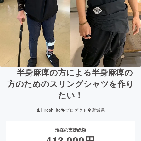
半身麻痺の方による半身麻痺の
方のためのスリングシャツを作り
たい！
Hiroshi Ito
プロダクト
宮城県
現在の支援総額
413,000
円