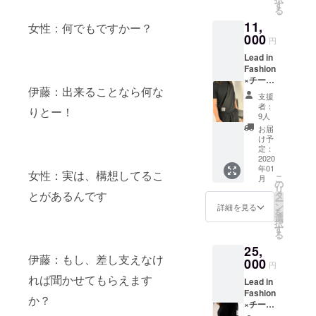
XS,S,M,
アパレル製
す
る
L,XL）1
品の企画・
11,
枚をお
女性：何でもですかー？
製作・販売
送りし
000
円
ます。
を行ってい
Lead in
ご支援
ます。
Fashion
の際
×チーム
に、希
伊藤：出来ることなら何な
ブレイ
望サイ
支援
ン今共
ズ、肩
者：
りとー！
3か月ほど
同開
結び位
9人
発 半
置（右
前、チーム
お届
身麻痺
肩で結
け予
ブレインと
対応ス
ぶ、左
定：
いう半身麻
リング
2020
肩で結
年01
シャツ
ぶ）を
女性：実は、構想してるこ
痺の方のグ
こ
月
(半袖
ご指定
の
リ
ループの方
カラー
とがあるんです
くださ
タ
ー
BK サイ
とたまたま
い。 ※
ン
詳細を見る
を
ズ
右麻痺
選
と知り合い
択
XS,S,M,
の方に
す
る
ました。
L,XL）2
は右肩
25,
枚をお
結びの
そこでスリ
伊藤：もし、差し支えなけ
送りし
000
方が方
円
ングという
ます。
に上げ
れば聞かせてもらえます
Lead in
機能が備
ご支援
やす
Fashion
の際
く、左
わったシャ
か？
×チーム
に、希
麻痺の
ツがあれ
ブレイ