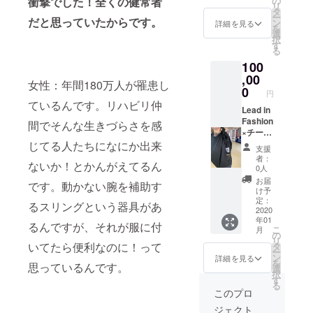
衝撃でした！全くの健常者
の
仕様は
リ
いんです。
カラー
ご指定
タ
コット
ー
だと思っていたからです。
BK サイ
くださ
ン
ぼくら、自
ン100％
詳細を見る
Mー
を
ズ
い。 ※
選
※サイズ
身丈
由に動いて
択
XS,S,M,
右麻痺
す
仕様
69、身
る
いる人間と
L,XL）
の方に
XSー身
幅52、
100
11枚を
は右肩
丈62、
して出来る
肩幅
お送り
,00
結びの
身幅
45、袖
女性：年間180万人が罹患し
こと、すべ
しま
方が方
0
43、肩
丈20
円
す。 ご
きことは自
に上げ
幅37、
ているんです。リハビリ仲
支援の
Lead in
やす
袖丈16
分の夢を叶
際に、
Fashion
く、左
間でそんな生きづらさを感
Lー身
えることも
希望サ
×チーム
麻痺の
丈73、
イズ、
ブレイ
じてる人たちになにか出来
方は左
もちろん素
Sー
身幅
支援
肩結び
ン今共
肩結び
身丈
55、肩
者：
敵なことで
ないか！とかんがえてるん
位置
同開
の方が
66、身
0人
幅48、
すが、同じ
（右肩
発 半
上げや
幅47、
袖丈21
お届
です。動かない腕を補助す
で結
身麻痺
すいで
肩幅
け予
魂を持って
ぶ、左
対応ス
す。 ※T
定：
41、袖
るスリングという器具があ
生きている
肩で結
リング
2020
シャツ
丈19
XLー身
年01
ぶ）を
シャツ
けど、何ら
ボディ
るんですが、それが服に付
丈76、
こ
月
ご指定
(半袖
仕様は
の
身幅
かの出来事
リ
くださ
カラー
いてたら便利なのに！って
コット
タ
Mー
58、肩
ー
で同じよう
い。 ※
BK サイ
ン100％
ン
身丈
詳細を見る
幅52、
を
思っているんです。
右麻痺
ズ
※サイズ
選
に生きられ
69、身
袖丈21
択
の方に
XS,S,M,
仕様
す
幅52、
ない人たち
る
は右肩
L,XL）
XSー身
肩幅
このプロ
※
の力になる
結びの
25枚を
丈62、
45、袖
写真の
ジェクト
方が方
お送り
身幅