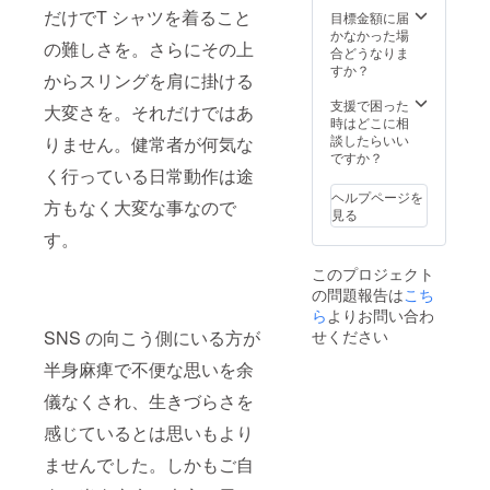
幅47、
上げや
だけでT シャツを着ること
袖丈21
目標金額に届
肩幅
すいで
かなかった場
の難しさを。さらにその上
41、袖
す。 ※T
合どうなりま
丈19
シャツ
XLー身
すか？
からスリングを肩に掛ける
ボディ
丈76、
仕様は
身幅
支援で困った
大変さを。それだけではあ
Mー
コット
58、肩
時はどこに相
身丈
ン100％
幅52、
談したらいい
りません。健常者が何気な
69、身
※サイズ
袖丈21
ですか？
幅52、
仕様
く行っている日常動作は途
肩幅
XSー身
※
ヘルプページを
方もなく大変な事なので
45、袖
丈62、
写真の
見る
丈20
身幅
モデル
す。
43、肩
はすべ
幅37、
てMサ
このプロジェクト
Lー身
袖丈16
イズ着
の問題報告は
こち
丈73、
用。
身幅
ら
よりお問い合わ
55、肩
Sー
せください
SNS の向こう側にいる方が
幅48、
身丈
袖丈21
66、身
半身麻痺で不便な思いを余
幅47、
儀なくされ、生きづらさを
肩幅
XLー身
41、袖
感じているとは思いもより
丈76、
丈19
身幅
ませんでした。しかもご自
58、肩
幅52、
Mー