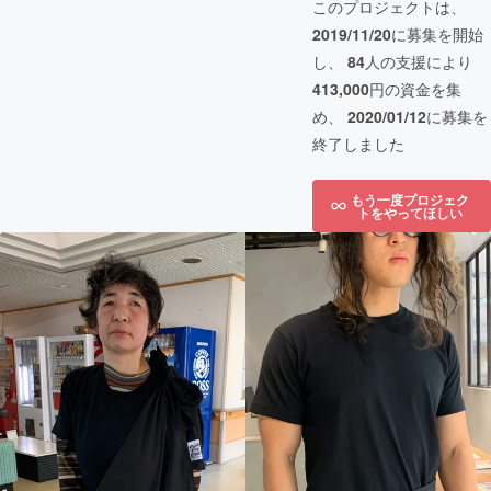
このプロジェクトは、
2019/11/20
に募集を開始
し、
84
人の支援により
413,000
円の資金を集
め、
2020/01/12
に募集を
終了しました
もう一度プロジェク
トをやってほしい