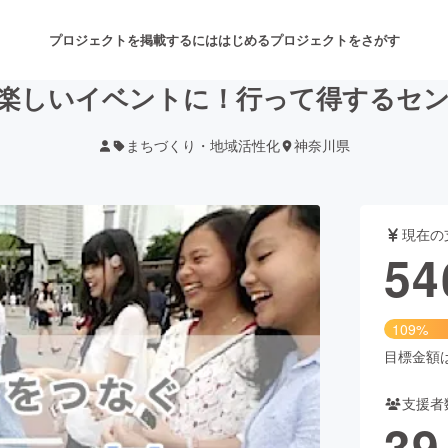
プロジェクトを掲載するには
はじめる
プロジェクトをさがす
で楽しいイベントに！行って得するセ
まちづくり・地域活性化
神奈川県
注目のリターン
注目の新着プロジェクト
募集終了が近いプロジェクト
も
現在の
音楽
舞台・パフォーマンス
54
ゲーム・サービス開発
フード・飲食店
109%
書籍・雑誌出版
アニメ・漫画
目標金額は5
支援者
チャレンジ
ビューティー・ヘルスケ
39