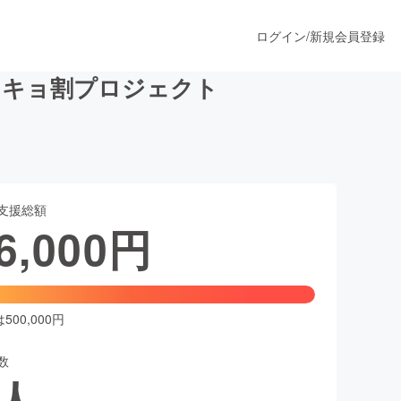
ログイン
/
新規会員登録
ンキョ割プロジェクト
うすぐ公開されます
支援総額
プロダクト
6,000
円
ファッション
スポーツ
00,000円
数
ア
ソーシャルグッド
人