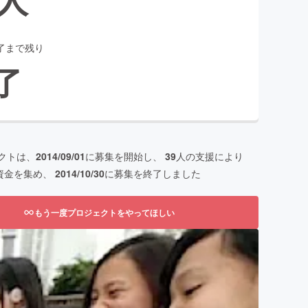
了まで残り
了
クトは、
2014/09/01
に募集を開始し、
39
人の支援により
資金を集め、
2014/10/30
に募集を終了しました
もう一度プロジェクトをやってほしい