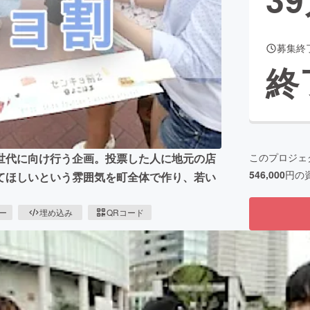
募集終
CAMPFIRE for Social Good
CAMPFIRE Creation
終
CAMPFIREふるさと納税
machi-ya
コミュニティ
世代に向け行う企画。投票した人に地元の店
このプロジェ
546,000
円の
てほしいという雰囲気を町全体で作り、若い
ピー
埋め込み
QRコード