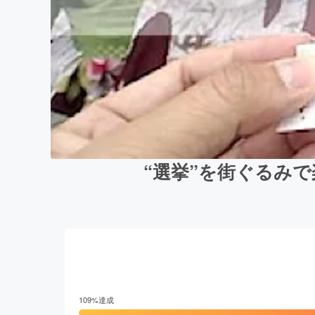
“選挙”を街ぐるみ
109
%達成