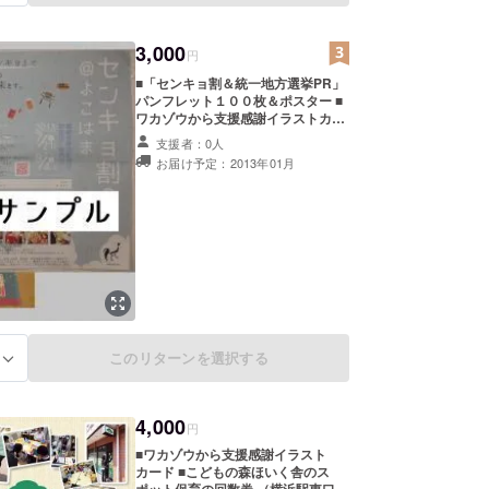
3,000
円
■「センキョ割＆統一地方選挙PR」
パンフレット１００枚＆ポスター ■
ワカゾウから支援感謝イラストカー
ド
支援者：0人
お届け予定：2013年01月
このリターンを選択する
る
4,000
円
■ワカゾウから支援感謝イラスト
カード ■こどもの森ほいく舎のス