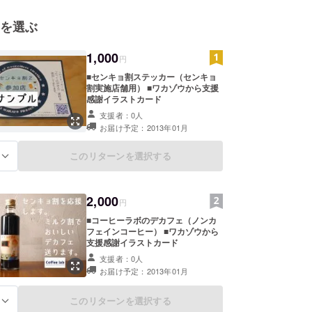
を選ぶ
1,000
円
■センキョ割ステッカー（センキョ
割実施店舗用） ■ワカゾウから支援
感謝イラストカード
支援者：0人
お届け予定：2013年01月
このリターンを選択する
る
2,000
円
■コーヒーラボのデカフェ（ノンカ
フェインコーヒー） ■ワカゾウから
支援感謝イラストカード
支援者：0人
お届け予定：2013年01月
このリターンを選択する
る