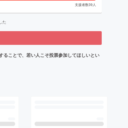
支援者数
39
人
した
することで、若い人こそ投票参加してほしいとい