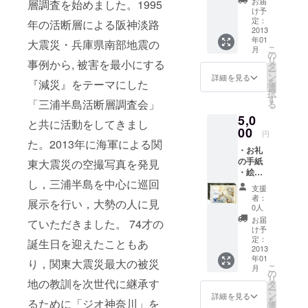
お届
層調査を始めました。1995
け予
定：
年の活断層による阪神淡路
2013
年01
大震災・兵庫県南部地震の
こ
月
の
リ
事例から, 被害を最小にする
タ
ー
ン
詳細を見る
を
『減災』をテーマにした
選
択
す
「三浦半島活断層調査会」
る
5,0
と共に活動をしてきまし
00
円
た。2013年に海軍による関
・お礼
の手紙
東大震災の空撮写真を発見
・絵は
し，三浦半島を中心に巡回
がき5枚
支援
セット
者：
展示を行い，大勢の人に見
0人
お届
ていただきました。 74才の
け予
定：
誕生日を迎えたこともあ
2013
年01
り，関東大震災最大の被災
こ
月
の
リ
地の教訓を次世代に継承す
タ
ー
ン
詳細を見る
を
るために「ジオ神奈川」を
選