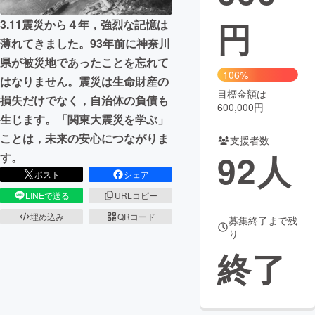
円
3.11震災から４年，強烈な記憶は
まちづくり・地域活性化
薄れてきました。93年前に神奈川
県が被災地であったことを忘れて
CAMPFIRE for Social Good
CAMPFIRE Creation
106%
はなりません。震災は生命財産の
CAMPFIREふるさと納税
machi-ya
コミュニティ
目標金額は
損失だけでなく，自治体の負債も
600,000円
生じます。「関東大震災を学ぶ」
ことは，未来の安心につながりま
支援者数
92
人
す。
ポスト
シェア
LINEで送る
URLコピー
埋め込み
QRコード
募集終了まで残
り
終了