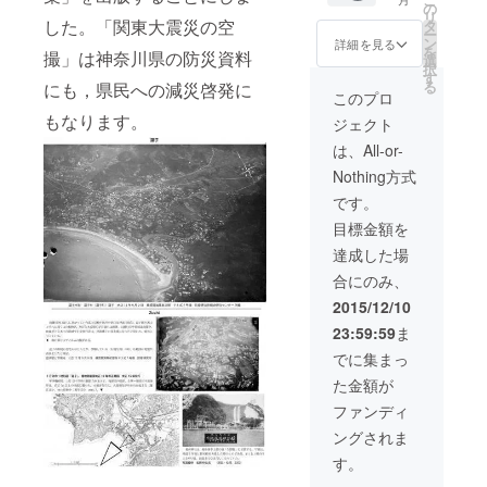
演会に
の
リ
ご案内
した。「関東大震災の空
タ
ー
・出版
ン
詳細を見る
を
撮」は神奈川県の防災資料
記念
選
択
パー
す
る
にも，県民への減災啓発に
ティー
このプロ
に2名ご
もなります。
ジェクト
招待 ・
写真集
は、All-or-
に ①個
Nothing方式
人の場
合はコ
です。
メント
目標金額を
掲載 ②
企業等
達成した場
の場合
合にのみ、
は広告
掲載
2015/12/10
23:59:59
ま
でに集まっ
た金額が
ファンディ
ングされま
す。