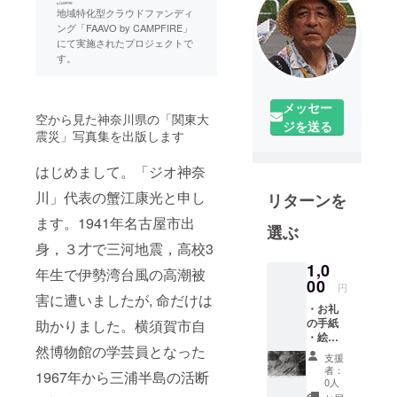
地域特化型クラウドファンディ
ング「FAAVO by CAMPFIRE」
にて実施されたプロジェクトで
す。
メッセー
空から見た神奈川県の「関東大
ジを送る
震災」写真集を出版します
はじめまして。「ジオ神奈
川」代表の蟹江康光と申し
リターンを
ます。1941年名古屋市出
選ぶ
身，３才で三河地震，高校3
1,0
年生で伊勢湾台風の高潮被
00
円
害に遭いましたが, 命だけは
・お礼
の手紙
助かりました。横須賀市自
・絵は
然博物館の学芸員となった
がき1枚
支援
者：
1967年から三浦半島の活断
0人