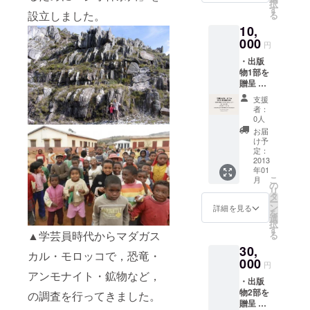
択
す
設立しました。
る
10,
000
円
・出版
物1部を
贈呈 ・
出版物
支援
にご記
者：
名 ・お
0人
礼の手
お届
紙 ・絵
け予
はがき5
定：
枚セッ
2013
年01
ト ・講
こ
月
演会に
の
リ
ご招待
タ
ー
ン
詳細を見る
を
選
択
す
▲学芸員時代からマダガス
る
30,
カル・モロッコで，恐竜・
000
円
アンモナイト・鉱物など，
・出版
物2部を
の調査を行ってきました。
贈呈 ・