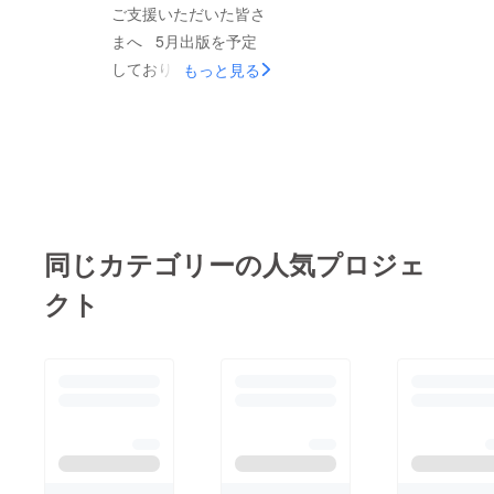
克服のため熟睡し．残
ご支援いただいた皆さ
務整理を終え明日か
まへ 5月出版を予定
ら，会議が始まりま
しておりましたが，出
もっと見る
す． 9月6日に帰国
版社のデーター化作業
すると，2 回目の校正
が遅れ，印刷にもちこ
となります． 皆様
めない状態になってお
のお陰で，ようやく，
り契約を解除して，新
ここまでたどり着くこ
たな出版社との交渉を
とができました．感謝
行っておりましたが，
同じカテゴリーの人気プロジェ
いたします． 8月
印刷経費が増大し，印
27日は，喜望峰へ行っ
刷のプロに指導を受け
クト
て来ました．
て，印刷所にデーター
を持ち込む方式に切り
替えました． 10月初
旬出版をめざしていま
す． 10月22日に「神
奈川は被災地だっ
た！ 関東大震災 —