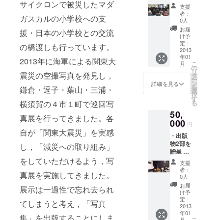
サイクロンで被災したマダ
出版物
支援
にご記
者：
ガスカルの小学校への支
名 ・お
0人
礼の手
お届
援・日本の小学校との交流
紙 ・絵
け予
はがき5
定：
の橋渡しも行っています。
枚セッ
2013
年01
ト ・講
2013年に海軍による関東大
こ
月
演会に
の
リ
ご招待
震災の空撮写真を発見し，
タ
ー
・出版
ン
詳細を見る
を
鎌倉・逗子・葉山・三浦・
記念
選
択
パー
す
横須賀の４市１町で巡回写
る
ティー
50,
にご招
真展を行ってきました。各
待
000
円
自が「関東大震災」を実感
・出版
物2部を
し，「減災への取り組み」
贈呈 ・
出版物
をしていただけるよう，写
支援
にご記
者：
真展を実施してきました。
名 ・お
0人
礼の手
お届
展示は一過性で忘れ去られ
紙 ・絵
け予
はがき5
定：
てしまうと考え，「写真
枚セッ
2013
年01
ト ・講
集」を出版することにしま
こ
月