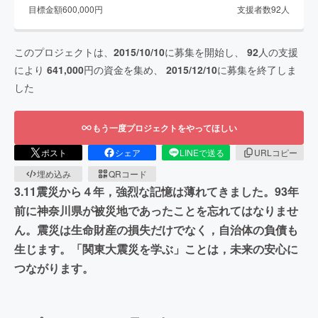
目標金額
600,000
円
支援者数
92
人
このプロジェクトは、
2015/10/10
に募集を開始し、
92
人の支援
により
641,000
円の資金を集め、
2015/12/10
に募集を終了しま
した
もう一度プロジェクトをやってほしい
ポスト
シェア
LINEで送る
URLコピー
埋め込み
QRコード
3.11震災から４年，強烈な記憶は薄れてきました。93年
前に神奈川県が被災地であったことを忘れてはなりませ
ん。震災は生命財産の損失だけでなく，自治体の負債も
生じます。「関東大震災を学ぶ」ことは，未来の安心に
つながります。