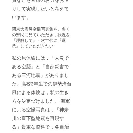
りして実現したいと考えて
います。
関東大震災空撮写真集を、多く
の県民に見ていただき，状況を
『理解して』・次世代に『継
承』していただきたい
私の原体験には，「人災で
ある空襲」と「自然災害で
ある三河地震」がありまし
た。高校3年生での伊勢湾台
風による体験は，私の生き
方を決定づけました。 海軍
による空撮写真は，「神奈
川の直下型地震を再現す
る」貴重な資料で，各自治