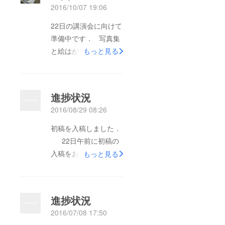
2016/10/07 19:06
22日の講演会に向けて
準備中です． 写真集
と絵はがき 納品さ
もっと見る
れた写真集と付録のオ
リジナル栞をつくって
います．
進捗状況
2016/08/29 08:26
初稿を入稿しました．
22日午前に初稿の
入稿をおえ，夕刻成田
もっと見る
空港から国際地質学会
議に出席のため．機上
の人となり，23日午後
進捗状況
ケープタウンに到着し
2016/07/08 17:50
ました．時差7時間を