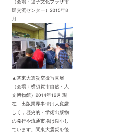
（会場：逗子文化プラザ市
民交流センター）2015年8
月
▲関東大震災空撮写真展
（会場：横須賀市自然・人
文博物館）2014年12月 現
在，出版業界事情は大変厳
しく，歴史的・学術出版物
の発行や流通市場は縮小し
ています。関東大震災を後