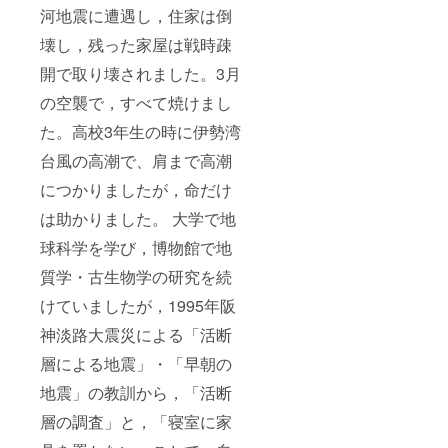
河地震に遭遇し，住家は倒
壊し，残った家屋は戦時疎
開で取り壊されました。3月
の空襲で，すべて焼けまし
た。高校3年生の時に伊勢湾
台風の高潮で、肩まで高潮
につかりましたが，命だけ
は助かりました。 大学で地
球科学を学び，博物館で地
質学・古生物学の研究を続
けていましたが，1995年阪
神淡路大震災による「活断
層による地震」・「早朝の
地震」の教訓から，「活断
層の調査」と，「寝室に家