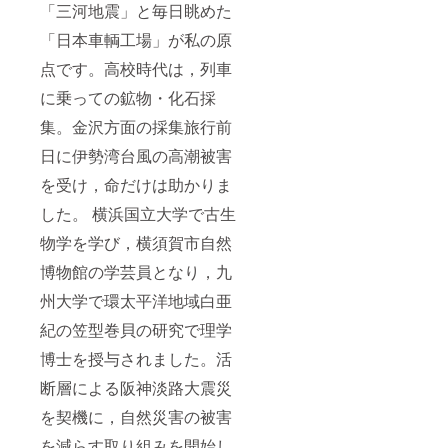
「三河地震」と毎日眺めた
「日本車輌工場」が私の原
点です。高校時代は，列車
に乗っての鉱物・化石採
集。金沢方面の採集旅行前
日に伊勢湾台風の高潮被害
を受け，命だけは助かりま
した。 横浜国立大学で古生
物学を学び，横須賀市自然
博物館の学芸員となり，九
州大学で環太平洋地域白亜
紀の笠型巻貝の研究で理学
博士を授与されました。活
断層による阪神淡路大震災
を契機に，自然災害の被害
を減らす取り組みを開始し