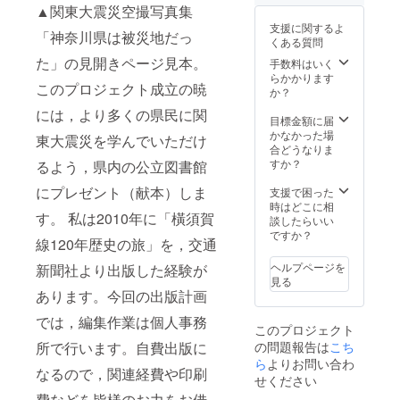
▲関東大震災空撮写真集
支援に関するよ
「神奈川県は被災地だっ
くある質問
た」の見開きページ見本。
手数料はいく
らかかります
このプロジェクト成立の暁
か？
には，より多くの県民に関
目標金額に届
かなかった場
東大震災を学んでいただけ
合どうなりま
すか？
るよう，県内の公立図書館
にプレゼント（献本）しま
支援で困った
時はどこに相
す。 私は2010年に「橫須賀
談したらいい
ですか？
線120年歴史の旅」を，交通
ヘルプページを
新聞社より出版した経験が
見る
あります。今回の出版計画
では，編集作業は個人事務
このプロジェクト
の問題報告は
こち
所で行います。自費出版に
ら
よりお問い合わ
なるので，関連経費や印刷
せください
費などを皆様のお力をお借