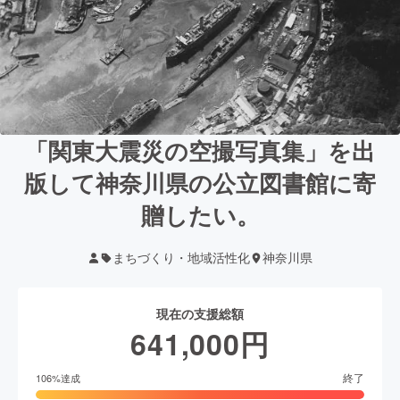
「関東大震災の空撮写真集」を出
版して神奈川県の公立図書館に寄
贈したい。
まちづくり・地域活性化
神奈川県
現在の支援総額
641,000
円
終了
106
%達成