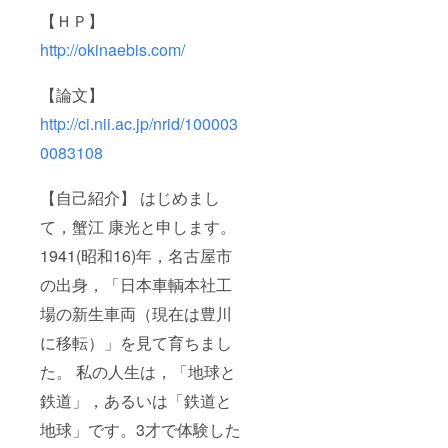
【ＨＰ】
http://okinaebis.com/
【論文】
http://ci.nii.ac.jp/nrid/100003
0083108
【自己紹介】 はじめまし
て，蟹江 康光と申します。
1941(昭和16)年，名古屋市
の出身，「日本車輌本社工
場の新生車両（現在は豊川
に移転）」を見て育ちまし
た。 私の人生は，「地球と
鉄道」，あるいは「鉄道と
地球」です。3才で体験した