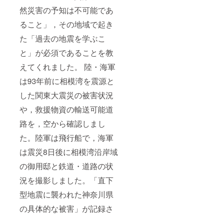
然災害の予知は不可能であ
ること」，その地域で起き
た「過去の地震を学ぶこ
と」が必須であることを教
えてくれました。 陸・海軍
は93年前に相模湾を震源と
した関東大震災の被害状況
や，救援物資の輸送可能道
路を，空から確認しまし
た。陸軍は飛行船で，海軍
は震災8日後に相模湾沿岸域
の御用邸と鉄道・道路の状
況を撮影しました。「直下
型地震に襲われた神奈川県
の具体的な被害」が記録さ