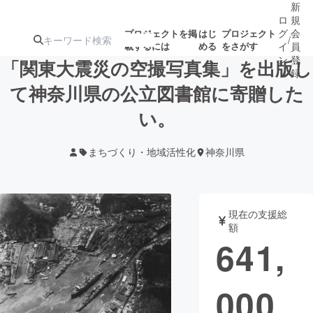
新
ロ
規
グ
会
プロジェクトを掲
はじ
プロジェクト
/
載するには
める
をさがす
イ
員
ン
登
「関東大震災の空撮写真集」を出版し
録
て神奈川県の公立図書館に寄贈した
い。
人気のプロ
注目のリ
注目の新着プロ
募集終了が近いプ
もうすぐ公開
ジェクト
ターン
ジェクト
ロジェクト
されます
まちづくり・地域活性化
神奈川県
アート・写真
音楽
現在の支援総
テクノロジー・ガジェット
ゲーム・サ
額
641,
映像・映画
書籍・雑誌
000
ビジネス・起業
チャレンジ